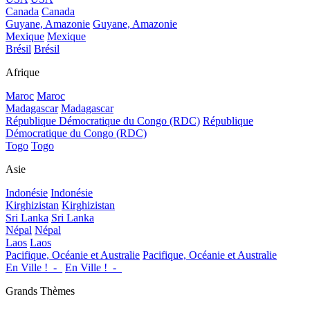
Canada
Canada
Guyane, Amazonie
Guyane, Amazonie
Mexique
Mexique
Brésil
Brésil
Afrique
Maroc
Maroc
Madagascar
Madagascar
République Démocratique du Congo (RDC)
République
Démocratique du Congo (RDC)
Togo
Togo
Asie
Indonésie
Indonésie
Kirghizistan
Kirghizistan
Sri Lanka
Sri Lanka
Népal
Népal
Laos
Laos
Pacifique, Océanie et Australie
Pacifique, Océanie et Australie
En Ville !_-_
En Ville !_-_
Grands Thèmes