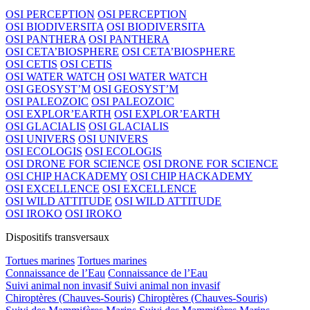
OSI PERCEPTION
OSI PERCEPTION
OSI BIODIVERSITA
OSI BIODIVERSITA
OSI PANTHERA
OSI PANTHERA
OSI CETA’BIOSPHERE
OSI CETA’BIOSPHERE
OSI CETIS
OSI CETIS
OSI WATER WATCH
OSI WATER WATCH
OSI GEOSYST’M
OSI GEOSYST’M
OSI PALEOZOIC
OSI PALEOZOIC
OSI EXPLOR’EARTH
OSI EXPLOR’EARTH
OSI GLACIALIS
OSI GLACIALIS
OSI UNIVERS
OSI UNIVERS
OSI ECOLOGIS
OSI ECOLOGIS
OSI DRONE FOR SCIENCE
OSI DRONE FOR SCIENCE
OSI CHIP HACKADEMY
OSI CHIP HACKADEMY
OSI EXCELLENCE
OSI EXCELLENCE
OSI WILD ATTITUDE
OSI WILD ATTITUDE
OSI IROKO
OSI IROKO
Dispositifs transversaux
Tortues marines
Tortues marines
Connaissance de l’Eau
Connaissance de l’Eau
Suivi animal non invasif
Suivi animal non invasif
Chiroptères (Chauves-Souris)
Chiroptères (Chauves-Souris)