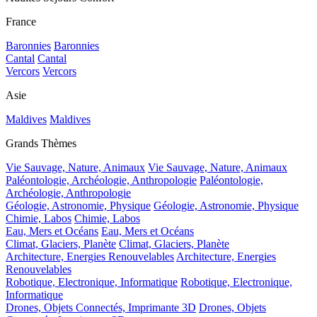
France
Baronnies
Baronnies
Cantal
Cantal
Vercors
Vercors
Asie
Maldives
Maldives
Grands Thèmes
Vie Sauvage, Nature, Animaux
Vie Sauvage, Nature, Animaux
Paléontologie, Archéologie, Anthropologie
Paléontologie,
Archéologie, Anthropologie
Géologie, Astronomie, Physique
Géologie, Astronomie, Physique
Chimie, Labos
Chimie, Labos
Eau, Mers et Océans
Eau, Mers et Océans
Climat, Glaciers, Planète
Climat, Glaciers, Planète
Architecture, Energies Renouvelables
Architecture, Energies
Renouvelables
Robotique, Electronique, Informatique
Robotique, Electronique,
Informatique
Drones, Objets Connectés, Imprimante 3D
Drones, Objets