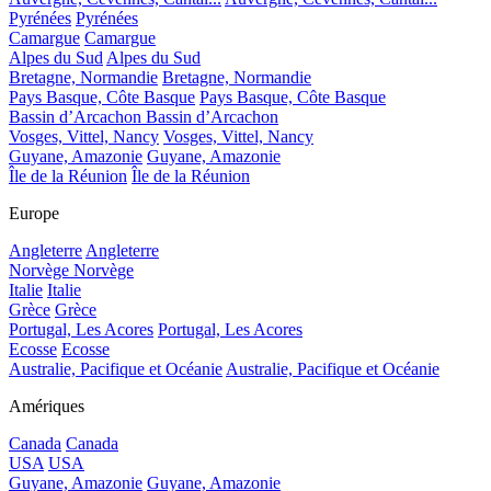
Pyrénées
Pyrénées
Camargue
Camargue
Alpes du Sud
Alpes du Sud
Bretagne, Normandie
Bretagne, Normandie
Pays Basque, Côte Basque
Pays Basque, Côte Basque
Bassin d’Arcachon
Bassin d’Arcachon
Vosges, Vittel, Nancy
Vosges, Vittel, Nancy
Guyane, Amazonie
Guyane, Amazonie
Île de la Réunion
Île de la Réunion
Europe
Angleterre
Angleterre
Norvège
Norvège
Italie
Italie
Grèce
Grèce
Portugal, Les Acores
Portugal, Les Acores
Ecosse
Ecosse
Australie, Pacifique et Océanie
Australie, Pacifique et Océanie
Amériques
Canada
Canada
USA
USA
Guyane, Amazonie
Guyane, Amazonie