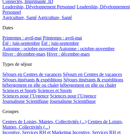
Connectés, Imprimante 3D
Leadership, Développement Personnel
Leadership, Développement
Personnel
Agriculture, Santé
Agriculture, Santé
Dates
Printemps : avril-mai
Printemps : avril-mai
Été : juin-septembre
Été : juin-septembre
Automne : octobre-novembre
Automne : octobre-novembre
Hiver : décembre-mars
Hiver : décembre-mars
Types de séjour
Séjours en Centres de vacances
Séjours en Centres de vacances
Séjours itinérants & expéditions
Séjours itinérants & expéditions
hébergement en gîte ou chalet
hébergement en gîte ou chalet
Sciences et Sports
Sciences et Sports
Sciences pour l’Urgence
Sciences pour l’Urgence
Journalisme Scientifique
Journalisme Scientifique
Groupes
Centres de Loisirs, Mairies, Collectivités (...)
Centres de Loisirs,
Mairies, Collectivités (...)
Incentive, Services RH et Marketing
Incentive, Services RH et