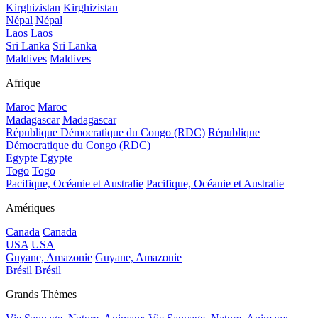
Kirghizistan
Kirghizistan
Népal
Népal
Laos
Laos
Sri Lanka
Sri Lanka
Maldives
Maldives
Afrique
Maroc
Maroc
Madagascar
Madagascar
République Démocratique du Congo (RDC)
République
Démocratique du Congo (RDC)
Egypte
Egypte
Togo
Togo
Pacifique, Océanie et Australie
Pacifique, Océanie et Australie
Amériques
Canada
Canada
USA
USA
Guyane, Amazonie
Guyane, Amazonie
Brésil
Brésil
Grands Thèmes