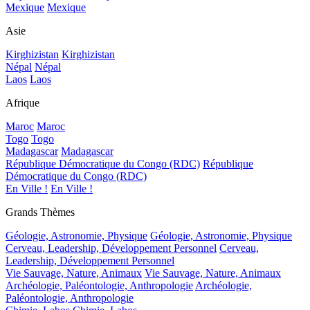
Mexique
Mexique
Asie
Kirghizistan
Kirghizistan
Népal
Népal
Laos
Laos
Afrique
Maroc
Maroc
Togo
Togo
Madagascar
Madagascar
République Démocratique du Congo (RDC)
République
Démocratique du Congo (RDC)
En Ville !
En Ville !
Grands Thèmes
Géologie, Astronomie, Physique
Géologie, Astronomie, Physique
Cerveau, Leadership, Développement Personnel
Cerveau,
Leadership, Développement Personnel
Vie Sauvage, Nature, Animaux
Vie Sauvage, Nature, Animaux
Archéologie, Paléontologie, Anthropologie
Archéologie,
Paléontologie, Anthropologie