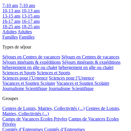
7-10 ans
7-10 ans
10-13 ans
10-13 ans
13-15 ans
13-15 ans
16-17 ans
16-17 ans
18-25 ans
18-25 ans
Adultes
Adultes
Familles
Familles
Types de séjour
Séjours en Centres de vacances
Séjours en Centres de vacances
Séjours itinérants & expéditions
Séjours itinérants & expéditions
hébergement en gîte ou chalet
hébergement en gîte ou chalet
Sciences et Sports
Sciences et Sports
Sciences pour l’Urgence
Sciences pour l’Urgence
Vacances et Soutien Scolaire
Vacances et Soutien Scolaire
Journalisme Scientifique
Journalisme Scientifique
Groupes
Centres de Loisirs, Mairies, Collectivités (...)
Centres de Loisirs,
Mairies, Collectivités (...)
Camps de Vacances Ecoles Privées
Camps de Vacances Ecoles
Privées
Comités d’Entreprises
Comités d’Entreprises