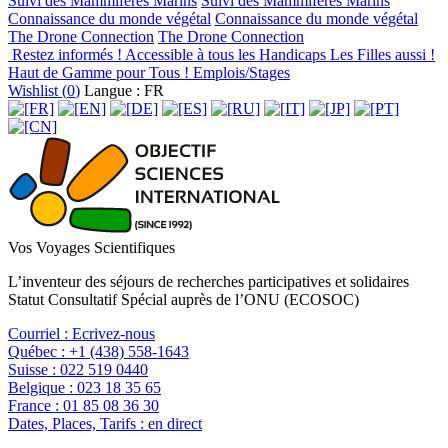
Suivi des Mammifères Marins
Suivi des Mammifères Marins
Connaissance du monde végétal
Connaissance du monde végétal
The Drone Connection
The Drone Connection
Restez informés !
Accessible à tous les Handicaps
Les Filles aussi !
Haut de Gamme pour Tous !
Emplois/Stages
Wishlist (
0
)
Langue : FR
Vos Voyages Scientifiques
L’inventeur des séjours de recherches participatives et solidaires
Statut Consultatif Spécial auprès de l’ONU (ECOSOC)
Courriel :
Ecrivez-nous
Québec :
+1 (438) 558-1643
Suisse :
022 519 0440
Belgique :
023 18 35 65
France :
01 85 08 36 30
Dates, Places, Tarifs :
en direct