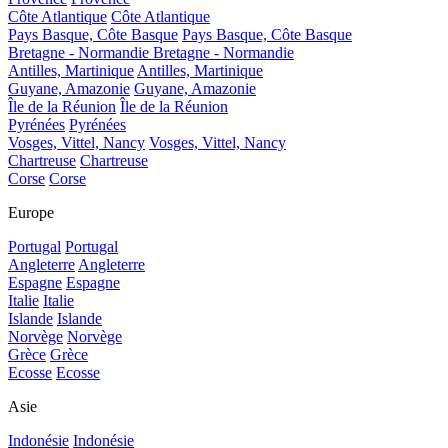
Côte Atlantique
Côte Atlantique
Pays Basque, Côte Basque
Pays Basque, Côte Basque
Bretagne - Normandie
Bretagne - Normandie
Antilles, Martinique
Antilles, Martinique
Guyane, Amazonie
Guyane, Amazonie
Île de la Réunion
Île de la Réunion
Pyrénées
Pyrénées
Vosges, Vittel, Nancy
Vosges, Vittel, Nancy
Chartreuse
Chartreuse
Corse
Corse
Europe
Portugal
Portugal
Angleterre
Angleterre
Espagne
Espagne
Italie
Italie
Islande
Islande
Norvège
Norvège
Grèce
Grèce
Ecosse
Ecosse
Asie
Indonésie
Indonésie