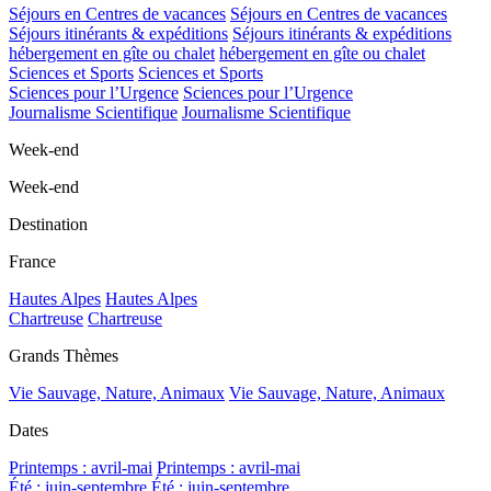
Séjours en Centres de vacances
Séjours en Centres de vacances
Séjours itinérants & expéditions
Séjours itinérants & expéditions
hébergement en gîte ou chalet
hébergement en gîte ou chalet
Sciences et Sports
Sciences et Sports
Sciences pour l’Urgence
Sciences pour l’Urgence
Journalisme Scientifique
Journalisme Scientifique
Week-end
Week-end
Destination
France
Hautes Alpes
Hautes Alpes
Chartreuse
Chartreuse
Grands Thèmes
Vie Sauvage, Nature, Animaux
Vie Sauvage, Nature, Animaux
Dates
Printemps : avril-mai
Printemps : avril-mai
Été : juin-septembre
Été : juin-septembre