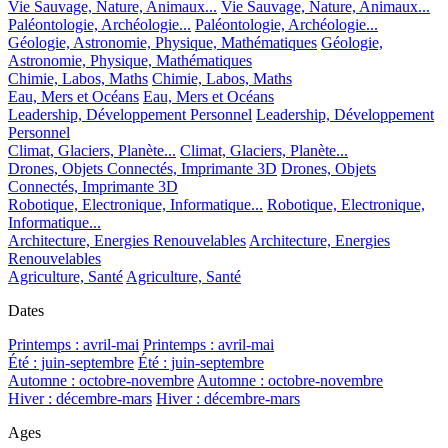
Vie Sauvage, Nature, Animaux...
Vie Sauvage, Nature, Animaux...
Paléontologie, Archéologie...
Paléontologie, Archéologie...
Géologie, Astronomie, Physique, Mathématiques
Géologie,
Astronomie, Physique, Mathématiques
Chimie, Labos, Maths
Chimie, Labos, Maths
Eau, Mers et Océans
Eau, Mers et Océans
Leadership, Développement Personnel
Leadership, Développement
Personnel
Climat, Glaciers, Planète...
Climat, Glaciers, Planète...
Drones, Objets Connectés, Imprimante 3D
Drones, Objets
Connectés, Imprimante 3D
Robotique, Electronique, Informatique...
Robotique, Electronique,
Informatique...
Architecture, Energies Renouvelables
Architecture, Energies
Renouvelables
Agriculture, Santé
Agriculture, Santé
Dates
Printemps : avril-mai
Printemps : avril-mai
Été : juin-septembre
Été : juin-septembre
Automne : octobre-novembre
Automne : octobre-novembre
Hiver : décembre-mars
Hiver : décembre-mars
Ages