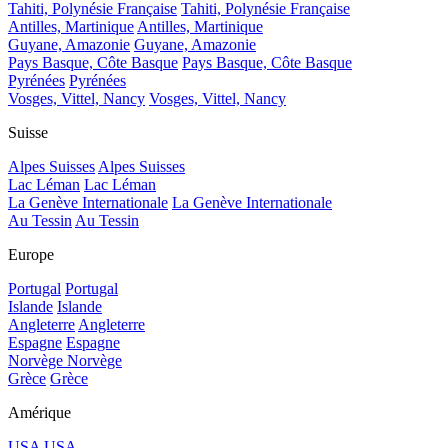
Tahiti, Polynésie Française
Tahiti, Polynésie Française
Antilles, Martinique
Antilles, Martinique
Guyane, Amazonie
Guyane, Amazonie
Pays Basque, Côte Basque
Pays Basque, Côte Basque
Pyrénées
Pyrénées
Vosges, Vittel, Nancy
Vosges, Vittel, Nancy
Suisse
Alpes Suisses
Alpes Suisses
Lac Léman
Lac Léman
La Genève Internationale
La Genève Internationale
Au Tessin
Au Tessin
Europe
Portugal
Portugal
Islande
Islande
Angleterre
Angleterre
Espagne
Espagne
Norvège
Norvège
Grèce
Grèce
Amérique
USA
USA