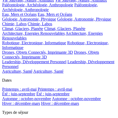
Vie Sauvage, Nature, Animaux
Vie Sauvage, Nature, Animaux
Paléontologie, Archéologie, Anthropologie
Paléontologie,
Archéologie, Anthropologie
Eau, Mers et Océans
Eau, Mers et Océans
Géologie, Astronomie, Physique
Géologie, Astronomie, Physique
Chimie, Labos
Chimie, Labos
Climat, Glaciers, Planète
Climat, Glaciers, Planète
Architecture, Energies Renouvelables
Architecture, Energies
Renouvelables
Robotique, Electronique, Informatique
Robotique, Electronique,
Informatique
Drones, Objets Connectés, Imprimante 3D
Drones, Objets
Connectés, Imprimante 3D
Leadership, Développement Personnel
Leadership, Développement
Personnel
Agriculture, Santé
Agriculture, Santé
Dates
Printemps : avril-mai
Printemps : avril-mai
Été : juin-septembre
Été : juin-septembre
Automne : octobre-novembre
Automne : octobre-novembre
Hiver : décembre-mars
Hiver : décembre-mars
Types de séjour