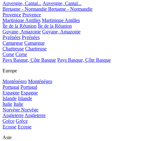
Auvergne, Cantal...
Auvergne, Cantal...
Bretagne - Normandie
Bretagne - Normandie
Provence
Provence
Martinique Antilles
Martinique Antilles
Île de la Réunion
Île de la Réunion
Guyane, Amazonie
Guyane, Amazonie
Pyrénées
Pyrénées
Camargue
Camargue
Chartreuse
Chartreuse
Corse
Corse
Pays Basque, Côte Basque
Pays Basque, Côte Basque
Europe
Monténégro
Monténégro
Portugal
Portugal
Espagne
Espagne
Islande
Islande
Italie
Italie
Norvège
Norvège
Angleterre
Angleterre
Grèce
Grèce
Ecosse
Ecosse
Asie