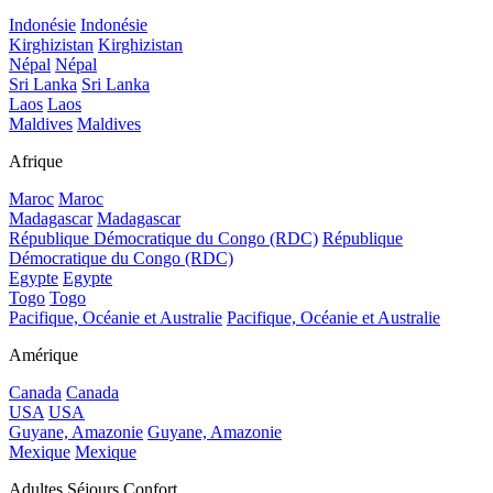
Indonésie
Indonésie
Kirghizistan
Kirghizistan
Népal
Népal
Sri Lanka
Sri Lanka
Laos
Laos
Maldives
Maldives
Afrique
Maroc
Maroc
Madagascar
Madagascar
République Démocratique du Congo (RDC)
République
Démocratique du Congo (RDC)
Egypte
Egypte
Togo
Togo
Pacifique, Océanie et Australie
Pacifique, Océanie et Australie
Amérique
Canada
Canada
USA
USA
Guyane, Amazonie
Guyane, Amazonie
Mexique
Mexique
Adultes Séjours Confort