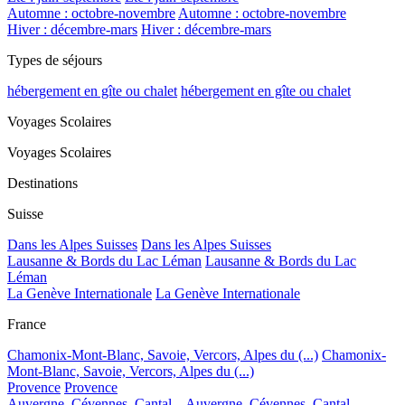
Automne : octobre-novembre
Automne : octobre-novembre
Hiver : décembre-mars
Hiver : décembre-mars
Types de séjours
hébergement en gîte ou chalet
hébergement en gîte ou chalet
Voyages Scolaires
Voyages Scolaires
Destinations
Suisse
Dans les Alpes Suisses
Dans les Alpes Suisses
Lausanne & Bords du Lac Léman
Lausanne & Bords du Lac
Léman
La Genève Internationale
La Genève Internationale
France
Chamonix-Mont-Blanc, Savoie, Vercors, Alpes du (...)
Chamonix-
Mont-Blanc, Savoie, Vercors, Alpes du (...)
Provence
Provence
Auvergne, Cévennes, Cantal...
Auvergne, Cévennes, Cantal...