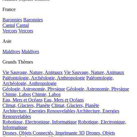
France
Baronnies
Baronnies
Cantal
Cantal
Vercors
Vercors
Asie
Maldives
Maldives
Grands Thèmes
Vie Sauvage, Nature, Animaux
Vie Sauvage, Nature, Animaux
Paléontologie, Archéologie, Anthropologie
Paléontologie,
Archéologie, Anthropologie
Géologie, Astronomie, Physique
Géologie, Astronomie, Physique
Chimie, Labos
Chimie, Labos
Eau, Mers et Océans
Eau, Mers et Océans
Climat, Glaciers, Planète
Climat, Glaciers, Planète
Architecture, Energies Renouvelables
Architecture, Energies
Renouvelables
Robotique, Electronique, Informatique
Robotique, Electronique,
Informatique
Drones, Objets Connectés, Imprimante 3D
Drones, Objets