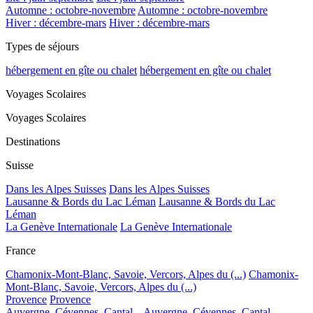
Automne : octobre-novembre
Automne : octobre-novembre
Hiver : décembre-mars
Hiver : décembre-mars
Types de séjours
hébergement en gîte ou chalet
hébergement en gîte ou chalet
Voyages Scolaires
Voyages Scolaires
Destinations
Suisse
Dans les Alpes Suisses
Dans les Alpes Suisses
Lausanne & Bords du Lac Léman
Lausanne & Bords du Lac
Léman
La Genève Internationale
La Genève Internationale
France
Chamonix-Mont-Blanc, Savoie, Vercors, Alpes du (...)
Chamonix-
Mont-Blanc, Savoie, Vercors, Alpes du (...)
Provence
Provence
Auvergne, Cévennes, Cantal...
Auvergne, Cévennes, Cantal...