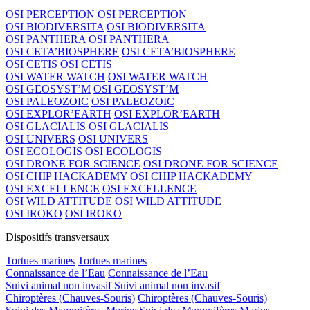
OSI PERCEPTION
OSI PERCEPTION
OSI BIODIVERSITA
OSI BIODIVERSITA
OSI PANTHERA
OSI PANTHERA
OSI CETA’BIOSPHERE
OSI CETA’BIOSPHERE
OSI CETIS
OSI CETIS
OSI WATER WATCH
OSI WATER WATCH
OSI GEOSYST’M
OSI GEOSYST’M
OSI PALEOZOIC
OSI PALEOZOIC
OSI EXPLOR’EARTH
OSI EXPLOR’EARTH
OSI GLACIALIS
OSI GLACIALIS
OSI UNIVERS
OSI UNIVERS
OSI ECOLOGIS
OSI ECOLOGIS
OSI DRONE FOR SCIENCE
OSI DRONE FOR SCIENCE
OSI CHIP HACKADEMY
OSI CHIP HACKADEMY
OSI EXCELLENCE
OSI EXCELLENCE
OSI WILD ATTITUDE
OSI WILD ATTITUDE
OSI IROKO
OSI IROKO
Dispositifs transversaux
Tortues marines
Tortues marines
Connaissance de l’Eau
Connaissance de l’Eau
Suivi animal non invasif
Suivi animal non invasif
Chiroptères (Chauves-Souris)
Chiroptères (Chauves-Souris)