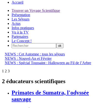
Accueil
Trouver un Voyage Scientifique
Présentation
Les Séjours
Actus
Infos pratiques
Vu à la TV
Partenaires
Le Concept !
NEWS : Cet Automne : tous les séjours
NEWS : Nouvel-An et Février
NEWS : Spécial Toussaint : Halloween au Fil de l’Arbre
1
2
3
2 éducateurs scientifiques
Primates de Sumatra, l'odyssée
sauvage