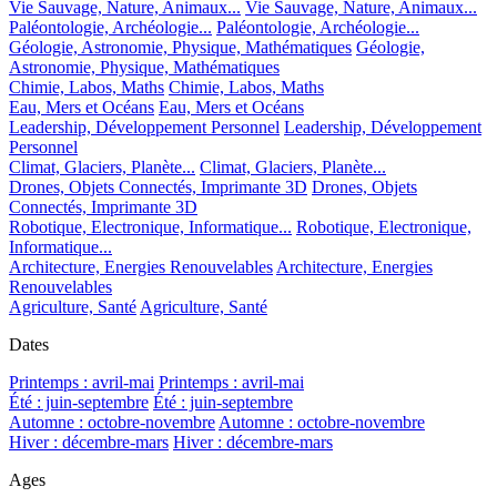
Vie Sauvage, Nature, Animaux...
Vie Sauvage, Nature, Animaux...
Paléontologie, Archéologie...
Paléontologie, Archéologie...
Géologie, Astronomie, Physique, Mathématiques
Géologie,
Astronomie, Physique, Mathématiques
Chimie, Labos, Maths
Chimie, Labos, Maths
Eau, Mers et Océans
Eau, Mers et Océans
Leadership, Développement Personnel
Leadership, Développement
Personnel
Climat, Glaciers, Planète...
Climat, Glaciers, Planète...
Drones, Objets Connectés, Imprimante 3D
Drones, Objets
Connectés, Imprimante 3D
Robotique, Electronique, Informatique...
Robotique, Electronique,
Informatique...
Architecture, Energies Renouvelables
Architecture, Energies
Renouvelables
Agriculture, Santé
Agriculture, Santé
Dates
Printemps : avril-mai
Printemps : avril-mai
Été : juin-septembre
Été : juin-septembre
Automne : octobre-novembre
Automne : octobre-novembre
Hiver : décembre-mars
Hiver : décembre-mars
Ages