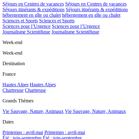
Séjours en Centres de vacances
Séjours en Centres de vacances
Séjours itinérants & expéditions
Séjours itinérants & expéditions
hébergement en gîte ou chalet
hébergement en gîte ou chalet
Sciences et Sports
Sciences et Sports
Sciences pour l’Urgence
Sciences pour l’Urgence
Journalisme Scientifique
Journalisme Scientifique
Week-end
Week-end
Destination
France
Hautes Alpes
Hautes Alpes
Chartreuse
Chartreuse
Grands Thèmes
Vie Sauvage, Nature, Animaux
Vie Sauvage, Nature, Animaux
Dates
Printemps : avril-mai
Printemps : avril-mai
Été : juin-septembre
Été : juin-septembre