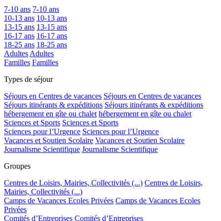
7-10 ans
7-10 ans
10-13 ans
10-13 ans
13-15 ans
13-15 ans
16-17 ans
16-17 ans
18-25 ans
18-25 ans
Adultes
Adultes
Familles
Familles
Types de séjour
Séjours en Centres de vacances
Séjours en Centres de vacances
Séjours itinérants & expéditions
Séjours itinérants & expéditions
hébergement en gîte ou chalet
hébergement en gîte ou chalet
Sciences et Sports
Sciences et Sports
Sciences pour l’Urgence
Sciences pour l’Urgence
Vacances et Soutien Scolaire
Vacances et Soutien Scolaire
Journalisme Scientifique
Journalisme Scientifique
Groupes
Centres de Loisirs, Mairies, Collectivités (...)
Centres de Loisirs,
Mairies, Collectivités (...)
Camps de Vacances Ecoles Privées
Camps de Vacances Ecoles
Privées
Comités d’Entreprises
Comités d’Entreprises