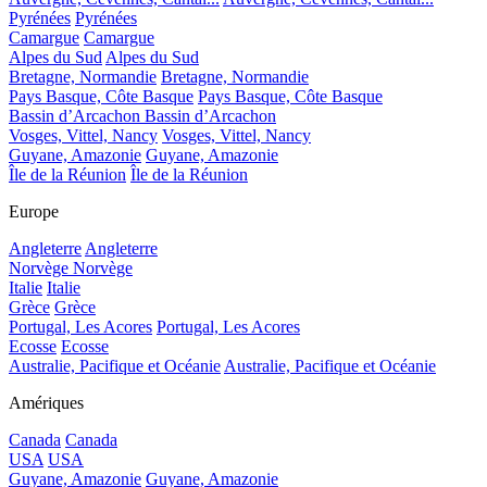
Pyrénées
Pyrénées
Camargue
Camargue
Alpes du Sud
Alpes du Sud
Bretagne, Normandie
Bretagne, Normandie
Pays Basque, Côte Basque
Pays Basque, Côte Basque
Bassin d’Arcachon
Bassin d’Arcachon
Vosges, Vittel, Nancy
Vosges, Vittel, Nancy
Guyane, Amazonie
Guyane, Amazonie
Île de la Réunion
Île de la Réunion
Europe
Angleterre
Angleterre
Norvège
Norvège
Italie
Italie
Grèce
Grèce
Portugal, Les Acores
Portugal, Les Acores
Ecosse
Ecosse
Australie, Pacifique et Océanie
Australie, Pacifique et Océanie
Amériques
Canada
Canada
USA
USA
Guyane, Amazonie
Guyane, Amazonie