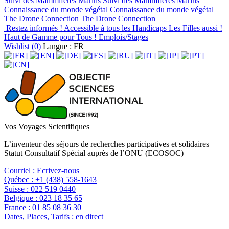
Suivi des Mammifères Marins
Suivi des Mammifères Marins
Connaissance du monde végétal
Connaissance du monde végétal
The Drone Connection
The Drone Connection
Restez informés !
Accessible à tous les Handicaps
Les Filles aussi !
Haut de Gamme pour Tous !
Emplois/Stages
Wishlist (
0
)
Langue : FR
Vos Voyages Scientifiques
L’inventeur des séjours de recherches participatives et solidaires
Statut Consultatif Spécial auprès de l’ONU (ECOSOC)
Courriel :
Ecrivez-nous
Québec :
+1 (438) 558-1643
Suisse :
022 519 0440
Belgique :
023 18 35 65
France :
01 85 08 36 30
Dates, Places, Tarifs :
en direct