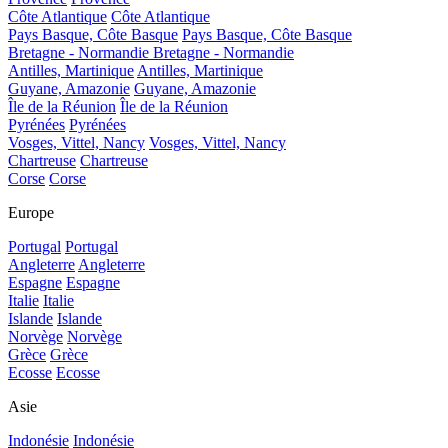
Côte Atlantique
Côte Atlantique
Pays Basque, Côte Basque
Pays Basque, Côte Basque
Bretagne - Normandie
Bretagne - Normandie
Antilles, Martinique
Antilles, Martinique
Guyane, Amazonie
Guyane, Amazonie
Île de la Réunion
Île de la Réunion
Pyrénées
Pyrénées
Vosges, Vittel, Nancy
Vosges, Vittel, Nancy
Chartreuse
Chartreuse
Corse
Corse
Europe
Portugal
Portugal
Angleterre
Angleterre
Espagne
Espagne
Italie
Italie
Islande
Islande
Norvège
Norvège
Grèce
Grèce
Ecosse
Ecosse
Asie
Indonésie
Indonésie