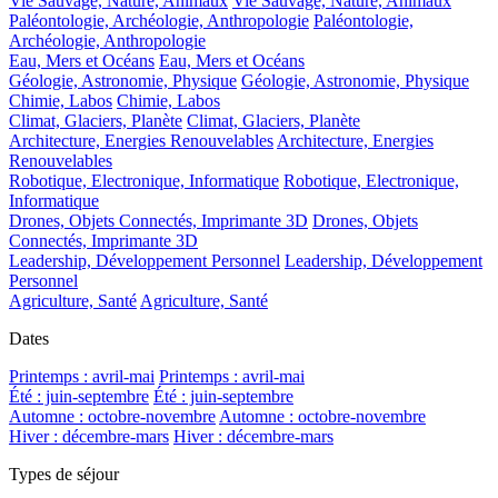
Vie Sauvage, Nature, Animaux
Vie Sauvage, Nature, Animaux
Paléontologie, Archéologie, Anthropologie
Paléontologie,
Archéologie, Anthropologie
Eau, Mers et Océans
Eau, Mers et Océans
Géologie, Astronomie, Physique
Géologie, Astronomie, Physique
Chimie, Labos
Chimie, Labos
Climat, Glaciers, Planète
Climat, Glaciers, Planète
Architecture, Energies Renouvelables
Architecture, Energies
Renouvelables
Robotique, Electronique, Informatique
Robotique, Electronique,
Informatique
Drones, Objets Connectés, Imprimante 3D
Drones, Objets
Connectés, Imprimante 3D
Leadership, Développement Personnel
Leadership, Développement
Personnel
Agriculture, Santé
Agriculture, Santé
Dates
Printemps : avril-mai
Printemps : avril-mai
Été : juin-septembre
Été : juin-septembre
Automne : octobre-novembre
Automne : octobre-novembre
Hiver : décembre-mars
Hiver : décembre-mars
Types de séjour