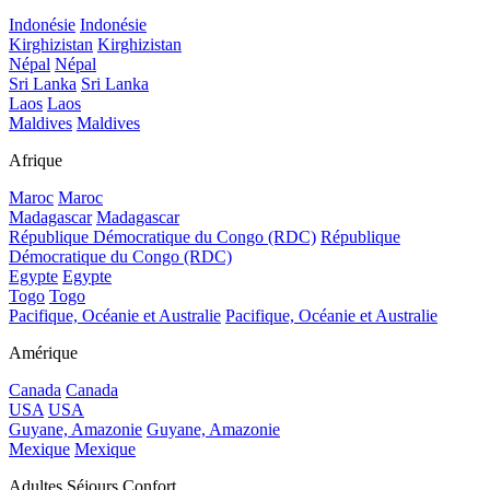
Indonésie
Indonésie
Kirghizistan
Kirghizistan
Népal
Népal
Sri Lanka
Sri Lanka
Laos
Laos
Maldives
Maldives
Afrique
Maroc
Maroc
Madagascar
Madagascar
République Démocratique du Congo (RDC)
République
Démocratique du Congo (RDC)
Egypte
Egypte
Togo
Togo
Pacifique, Océanie et Australie
Pacifique, Océanie et Australie
Amérique
Canada
Canada
USA
USA
Guyane, Amazonie
Guyane, Amazonie
Mexique
Mexique
Adultes Séjours Confort