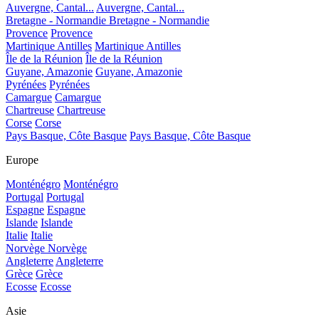
Auvergne, Cantal...
Auvergne, Cantal...
Bretagne - Normandie
Bretagne - Normandie
Provence
Provence
Martinique Antilles
Martinique Antilles
Île de la Réunion
Île de la Réunion
Guyane, Amazonie
Guyane, Amazonie
Pyrénées
Pyrénées
Camargue
Camargue
Chartreuse
Chartreuse
Corse
Corse
Pays Basque, Côte Basque
Pays Basque, Côte Basque
Europe
Monténégro
Monténégro
Portugal
Portugal
Espagne
Espagne
Islande
Islande
Italie
Italie
Norvège
Norvège
Angleterre
Angleterre
Grèce
Grèce
Ecosse
Ecosse
Asie