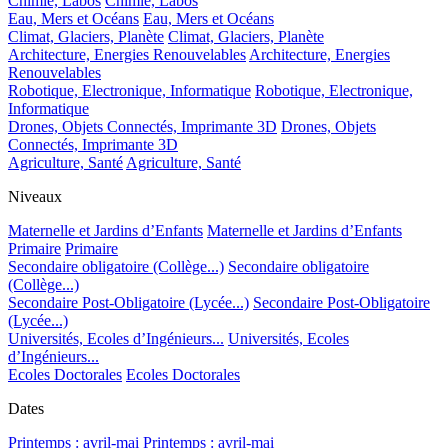
Chimie, Labos
Chimie, Labos
Eau, Mers et Océans
Eau, Mers et Océans
Climat, Glaciers, Planète
Climat, Glaciers, Planète
Architecture, Energies Renouvelables
Architecture, Energies
Renouvelables
Robotique, Electronique, Informatique
Robotique, Electronique,
Informatique
Drones, Objets Connectés, Imprimante 3D
Drones, Objets
Connectés, Imprimante 3D
Agriculture, Santé
Agriculture, Santé
Niveaux
Maternelle et Jardins d’Enfants
Maternelle et Jardins d’Enfants
Primaire
Primaire
Secondaire obligatoire (Collège...)
Secondaire obligatoire
(Collège...)
Secondaire Post-Obligatoire (Lycée...)
Secondaire Post-Obligatoire
(Lycée...)
Universités, Ecoles d’Ingénieurs...
Universités, Ecoles
d’Ingénieurs...
Ecoles Doctorales
Ecoles Doctorales
Dates
Printemps : avril-mai
Printemps : avril-mai