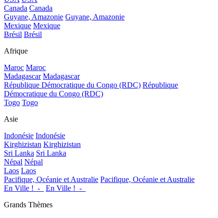
Canada
Canada
Guyane, Amazonie
Guyane, Amazonie
Mexique
Mexique
Brésil
Brésil
Afrique
Maroc
Maroc
Madagascar
Madagascar
République Démocratique du Congo (RDC)
République
Démocratique du Congo (RDC)
Togo
Togo
Asie
Indonésie
Indonésie
Kirghizistan
Kirghizistan
Sri Lanka
Sri Lanka
Népal
Népal
Laos
Laos
Pacifique, Océanie et Australie
Pacifique, Océanie et Australie
En Ville !_-_
En Ville !_-_
Grands Thèmes