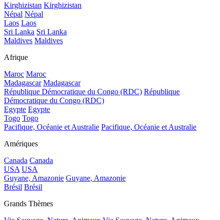
Kirghizistan
Kirghizistan
Népal
Népal
Laos
Laos
Sri Lanka
Sri Lanka
Maldives
Maldives
Afrique
Maroc
Maroc
Madagascar
Madagascar
République Démocratique du Congo (RDC)
République
Démocratique du Congo (RDC)
Egypte
Egypte
Togo
Togo
Pacifique, Océanie et Australie
Pacifique, Océanie et Australie
Amériques
Canada
Canada
USA
USA
Guyane, Amazonie
Guyane, Amazonie
Brésil
Brésil
Grands Thèmes