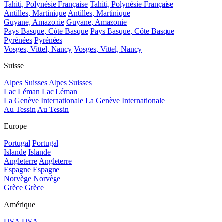
Tahiti, Polynésie Française
Tahiti, Polynésie Française
Antilles, Martinique
Antilles, Martinique
Guyane, Amazonie
Guyane, Amazonie
Pays Basque, Côte Basque
Pays Basque, Côte Basque
Pyrénées
Pyrénées
Vosges, Vittel, Nancy
Vosges, Vittel, Nancy
Suisse
Alpes Suisses
Alpes Suisses
Lac Léman
Lac Léman
La Genève Internationale
La Genève Internationale
Au Tessin
Au Tessin
Europe
Portugal
Portugal
Islande
Islande
Angleterre
Angleterre
Espagne
Espagne
Norvège
Norvège
Grèce
Grèce
Amérique
USA
USA