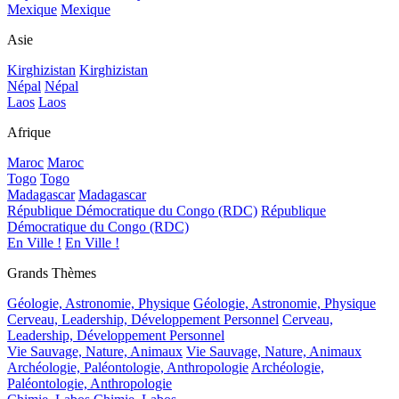
Mexique
Mexique
Asie
Kirghizistan
Kirghizistan
Népal
Népal
Laos
Laos
Afrique
Maroc
Maroc
Togo
Togo
Madagascar
Madagascar
République Démocratique du Congo (RDC)
République
Démocratique du Congo (RDC)
En Ville !
En Ville !
Grands Thèmes
Géologie, Astronomie, Physique
Géologie, Astronomie, Physique
Cerveau, Leadership, Développement Personnel
Cerveau,
Leadership, Développement Personnel
Vie Sauvage, Nature, Animaux
Vie Sauvage, Nature, Animaux
Archéologie, Paléontologie, Anthropologie
Archéologie,
Paléontologie, Anthropologie