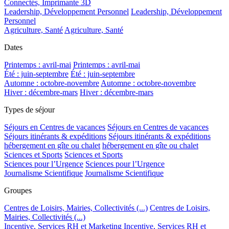
Connectés, Imprimante 3D
Leadership, Développement Personnel
Leadership, Développement
Personnel
Agriculture, Santé
Agriculture, Santé
Dates
Printemps : avril-mai
Printemps : avril-mai
Été : juin-septembre
Été : juin-septembre
Automne : octobre-novembre
Automne : octobre-novembre
Hiver : décembre-mars
Hiver : décembre-mars
Types de séjour
Séjours en Centres de vacances
Séjours en Centres de vacances
Séjours itinérants & expéditions
Séjours itinérants & expéditions
hébergement en gîte ou chalet
hébergement en gîte ou chalet
Sciences et Sports
Sciences et Sports
Sciences pour l’Urgence
Sciences pour l’Urgence
Journalisme Scientifique
Journalisme Scientifique
Groupes
Centres de Loisirs, Mairies, Collectivités (...)
Centres de Loisirs,
Mairies, Collectivités (...)
Incentive, Services RH et Marketing
Incentive, Services RH et