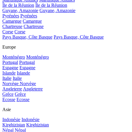
Île de la Réunion
Île de la Réunion
Guyane, Amazonie
Guyane, Amazonie
Pyrénées
Pyrénées
Camargue
Camargue
Chartreuse
Chartreuse
Corse
Corse
Pays Basque, Côte Basque
Pays Basque, Côte Basque
Europe
Monténégro
Monténégro
Portugal
Portugal
Espagne
Espagne
Islande
Islande
Italie
Italie
Norvège
Norvège
Angleterre
Angleterre
Grèce
Grèce
Ecosse
Ecosse
Asie
Indonésie
Indonésie
Kirghizistan
Kirghizistan
Népal
Népal