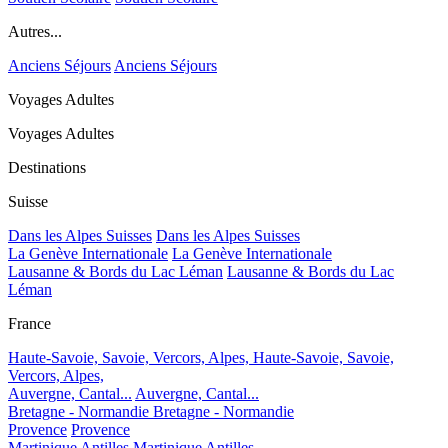
Autres...
Anciens Séjours
Anciens Séjours
Voyages Adultes
Voyages Adultes
Destinations
Suisse
Dans les Alpes Suisses
Dans les Alpes Suisses
La Genève Internationale
La Genève Internationale
Lausanne & Bords du Lac Léman
Lausanne & Bords du Lac
Léman
France
Haute-Savoie, Savoie, Vercors, Alpes,
Haute-Savoie, Savoie,
Vercors, Alpes,
Auvergne, Cantal...
Auvergne, Cantal...
Bretagne - Normandie
Bretagne - Normandie
Provence
Provence
Martinique Antilles
Martinique Antilles