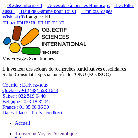
Restez informés !
Accessible à tous les Handicaps
Les Filles
aussi !
Haut de Gamme pour Tous !
Emplois/Stages
Wishlist (
0
)
Langue : FR
Vos Voyages Scientifiques
L’inventeur des séjours de recherches participatives et solidaires
Statut Consultatif Spécial auprès de l’ONU (ECOSOC)
Courriel :
Ecrivez-nous
Québec :
+1 (438) 558-1643
Suisse :
022 519 0440
Belgique :
023 18 35 65
France :
01 85 08 36 30
Dates, Places, Tarifs :
en direct
Accueil
Trouver un Voyage Scientifique