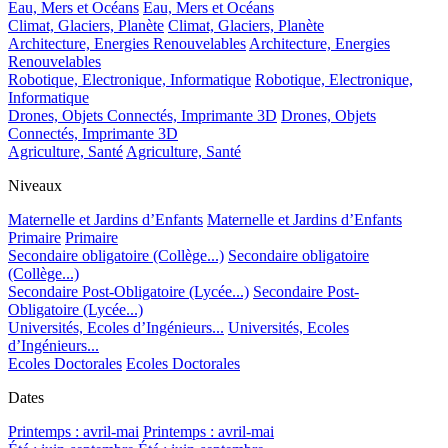
Eau, Mers et Océans
Eau, Mers et Océans
Climat, Glaciers, Planète
Climat, Glaciers, Planète
Architecture, Energies Renouvelables
Architecture, Energies
Renouvelables
Robotique, Electronique, Informatique
Robotique, Electronique,
Informatique
Drones, Objets Connectés, Imprimante 3D
Drones, Objets
Connectés, Imprimante 3D
Agriculture, Santé
Agriculture, Santé
Niveaux
Maternelle et Jardins d’Enfants
Maternelle et Jardins d’Enfants
Primaire
Primaire
Secondaire obligatoire (Collège...)
Secondaire obligatoire
(Collège...)
Secondaire Post-Obligatoire (Lycée...)
Secondaire Post-
Obligatoire (Lycée...)
Universités, Ecoles d’Ingénieurs...
Universités, Ecoles
d’Ingénieurs...
Ecoles Doctorales
Ecoles Doctorales
Dates
Printemps : avril-mai
Printemps : avril-mai