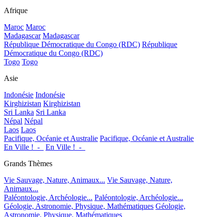
Afrique
Maroc
Maroc
Madagascar
Madagascar
République Démocratique du Congo (RDC)
République
Démocratique du Congo (RDC)
Togo
Togo
Asie
Indonésie
Indonésie
Kirghizistan
Kirghizistan
Sri Lanka
Sri Lanka
Népal
Népal
Laos
Laos
Pacifique, Océanie et Australie
Pacifique, Océanie et Australie
En Ville !_-_
En Ville !_-_
Grands Thèmes
Vie Sauvage, Nature, Animaux...
Vie Sauvage, Nature,
Animaux...
Paléontologie, Archéologie...
Paléontologie, Archéologie...
Géologie, Astronomie, Physique, Mathématiques
Géologie,
Astronomie, Physique, Mathématiques