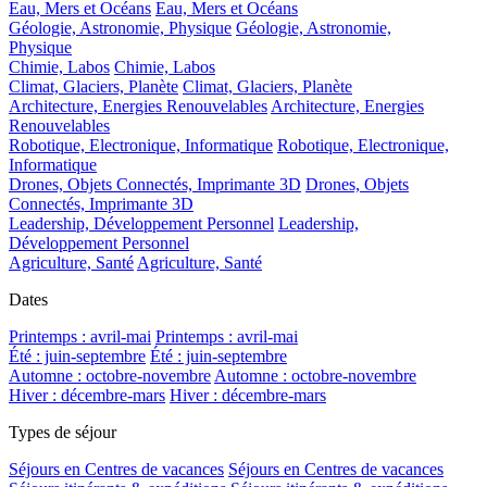
Eau, Mers et Océans
Eau, Mers et Océans
Géologie, Astronomie, Physique
Géologie, Astronomie,
Physique
Chimie, Labos
Chimie, Labos
Climat, Glaciers, Planète
Climat, Glaciers, Planète
Architecture, Energies Renouvelables
Architecture, Energies
Renouvelables
Robotique, Electronique, Informatique
Robotique, Electronique,
Informatique
Drones, Objets Connectés, Imprimante 3D
Drones, Objets
Connectés, Imprimante 3D
Leadership, Développement Personnel
Leadership,
Développement Personnel
Agriculture, Santé
Agriculture, Santé
Dates
Printemps : avril-mai
Printemps : avril-mai
Été : juin-septembre
Été : juin-septembre
Automne : octobre-novembre
Automne : octobre-novembre
Hiver : décembre-mars
Hiver : décembre-mars
Types de séjour
Séjours en Centres de vacances
Séjours en Centres de vacances