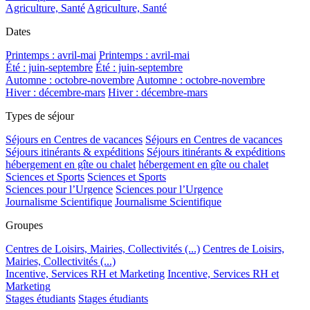
Agriculture, Santé
Agriculture, Santé
Dates
Printemps : avril-mai
Printemps : avril-mai
Été : juin-septembre
Été : juin-septembre
Automne : octobre-novembre
Automne : octobre-novembre
Hiver : décembre-mars
Hiver : décembre-mars
Types de séjour
Séjours en Centres de vacances
Séjours en Centres de vacances
Séjours itinérants & expéditions
Séjours itinérants & expéditions
hébergement en gîte ou chalet
hébergement en gîte ou chalet
Sciences et Sports
Sciences et Sports
Sciences pour l’Urgence
Sciences pour l’Urgence
Journalisme Scientifique
Journalisme Scientifique
Groupes
Centres de Loisirs, Mairies, Collectivités (...)
Centres de Loisirs,
Mairies, Collectivités (...)
Incentive, Services RH et Marketing
Incentive, Services RH et
Marketing
Stages étudiants
Stages étudiants