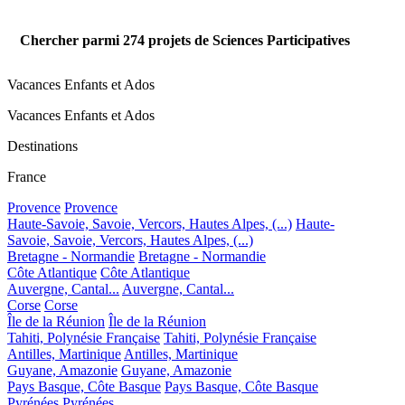
Chercher parmi
274
projets de Sciences Participatives
Vacances Enfants et Ados
Vacances Enfants et Ados
Destinations
France
Provence
Provence
Haute-Savoie, Savoie, Vercors, Hautes Alpes, (...)
Haute-
Savoie, Savoie, Vercors, Hautes Alpes, (...)
Bretagne - Normandie
Bretagne - Normandie
Côte Atlantique
Côte Atlantique
Auvergne, Cantal...
Auvergne, Cantal...
Corse
Corse
Île de la Réunion
Île de la Réunion
Tahiti, Polynésie Française
Tahiti, Polynésie Française
Antilles, Martinique
Antilles, Martinique
Guyane, Amazonie
Guyane, Amazonie
Pays Basque, Côte Basque
Pays Basque, Côte Basque
Pyrénées
Pyrénées