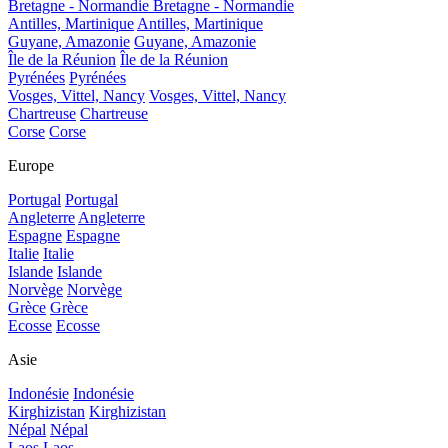
Bretagne - Normandie
Bretagne - Normandie
Antilles, Martinique
Antilles, Martinique
Guyane, Amazonie
Guyane, Amazonie
Île de la Réunion
Île de la Réunion
Pyrénées
Pyrénées
Vosges, Vittel, Nancy
Vosges, Vittel, Nancy
Chartreuse
Chartreuse
Corse
Corse
Europe
Portugal
Portugal
Angleterre
Angleterre
Espagne
Espagne
Italie
Italie
Islande
Islande
Norvège
Norvège
Grèce
Grèce
Ecosse
Ecosse
Asie
Indonésie
Indonésie
Kirghizistan
Kirghizistan
Népal
Népal
Laos
Laos