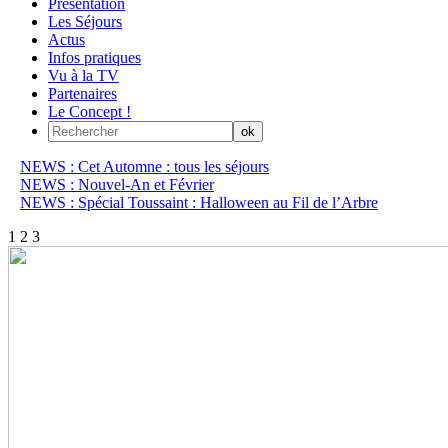
Présentation
Les Séjours
Actus
Infos pratiques
Vu à la TV
Partenaires
Le Concept !
NEWS : Cet Automne : tous les séjours
NEWS : Nouvel-An et Février
NEWS : Spécial Toussaint : Halloween au Fil de l’Arbre
1
2
3