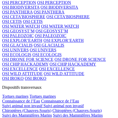
OSI PERCEPTION
OSI PERCEPTION
OSI BIODIVERSITA
OSI BIODIVERSITA
OSI PANTHERA
OSI PANTHERA
OSI CETA’BIOSPHERE
OSI CETA’BIOSPHERE
OSI CETIS
OSI CETIS
OSI WATER WATCH
OSI WATER WATCH
OSI GEOSYST’M
OSI GEOSYST’M
OSI PALEOZOIC
OSI PALEOZOIC
OSI EXPLOR’EARTH
OSI EXPLOR’EARTH
OSI GLACIALIS
OSI GLACIALIS
OSI UNIVERS
OSI UNIVERS
OSI ECOLOGIS
OSI ECOLOGIS
OSI DRONE FOR SCIENCE
OSI DRONE FOR SCIENCE
OSI CHIP HACKADEMY
OSI CHIP HACKADEMY
OSI EXCELLENCE
OSI EXCELLENCE
OSI WILD ATTITUDE
OSI WILD ATTITUDE
OSI IROKO
OSI IROKO
Dispositifs transversaux
Tortues marines
Tortues marines
Connaissance de l’Eau
Connaissance de l’Eau
Suivi animal non invasif
Suivi animal non invasif
Chiroptères (Chauves-Souris)
Chiroptères (Chauves-Souris)
Suivi des Mammifères Marins
Suivi des Mammifères Marins