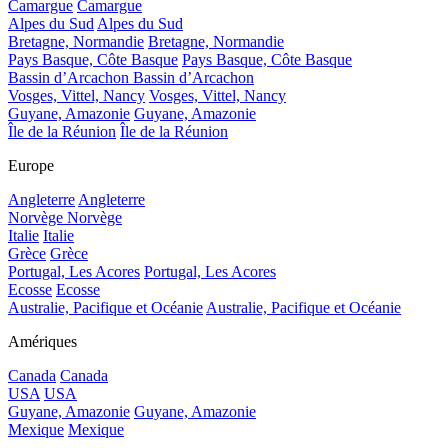
Camargue
Camargue
Alpes du Sud
Alpes du Sud
Bretagne, Normandie
Bretagne, Normandie
Pays Basque, Côte Basque
Pays Basque, Côte Basque
Bassin d’Arcachon
Bassin d’Arcachon
Vosges, Vittel, Nancy
Vosges, Vittel, Nancy
Guyane, Amazonie
Guyane, Amazonie
Île de la Réunion
Île de la Réunion
Europe
Angleterre
Angleterre
Norvège
Norvège
Italie
Italie
Grèce
Grèce
Portugal, Les Acores
Portugal, Les Acores
Ecosse
Ecosse
Australie, Pacifique et Océanie
Australie, Pacifique et Océanie
Amériques
Canada
Canada
USA
USA
Guyane, Amazonie
Guyane, Amazonie
Mexique
Mexique