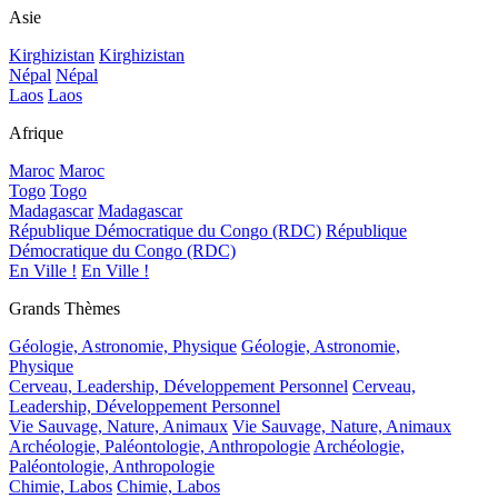
Asie
Kirghizistan
Kirghizistan
Népal
Népal
Laos
Laos
Afrique
Maroc
Maroc
Togo
Togo
Madagascar
Madagascar
République Démocratique du Congo (RDC)
République
Démocratique du Congo (RDC)
En Ville !
En Ville !
Grands Thèmes
Géologie, Astronomie, Physique
Géologie, Astronomie,
Physique
Cerveau, Leadership, Développement Personnel
Cerveau,
Leadership, Développement Personnel
Vie Sauvage, Nature, Animaux
Vie Sauvage, Nature, Animaux
Archéologie, Paléontologie, Anthropologie
Archéologie,
Paléontologie, Anthropologie
Chimie, Labos
Chimie, Labos