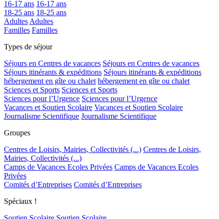
16-17 ans
16-17 ans
18-25 ans
18-25 ans
Adultes
Adultes
Familles
Familles
Types de séjour
Séjours en Centres de vacances
Séjours en Centres de vacances
Séjours itinérants & expéditions
Séjours itinérants & expéditions
hébergement en gîte ou chalet
hébergement en gîte ou chalet
Sciences et Sports
Sciences et Sports
Sciences pour l’Urgence
Sciences pour l’Urgence
Vacances et Soutien Scolaire
Vacances et Soutien Scolaire
Journalisme Scientifique
Journalisme Scientifique
Groupes
Centres de Loisirs, Mairies, Collectivités (...)
Centres de Loisirs,
Mairies, Collectivités (...)
Camps de Vacances Ecoles Privées
Camps de Vacances Ecoles
Privées
Comités d’Entreprises
Comités d’Entreprises
Spéciaux !
Soutien Scolaire
Soutien Scolaire