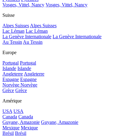
Vosges, Vittel, Nancy
Vosges, Vittel, Nancy
Suisse
Alpes Suisses
Alpes Suisses
Lac Léman
Lac Léman
La Genève Internationale
La Genève Internationale
Au Tessin
Au Tessin
Europe
Portugal
Portugal
Islande
Islande
Angleterre
Angleterre
Espagne
Espagne
Norvège
Norvège
Grèce
Grèce
Amérique
USA
USA
Canada
Canada
Guyane, Amazonie
Guyane, Amazonie
Mexique
Mexique
Brésil
Brésil