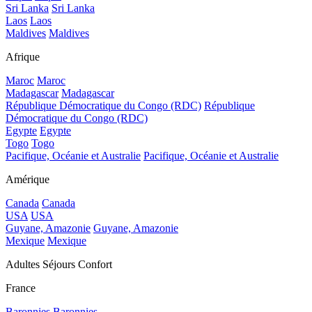
Sri Lanka
Sri Lanka
Laos
Laos
Maldives
Maldives
Afrique
Maroc
Maroc
Madagascar
Madagascar
République Démocratique du Congo (RDC)
République
Démocratique du Congo (RDC)
Egypte
Egypte
Togo
Togo
Pacifique, Océanie et Australie
Pacifique, Océanie et Australie
Amérique
Canada
Canada
USA
USA
Guyane, Amazonie
Guyane, Amazonie
Mexique
Mexique
Adultes Séjours Confort
France
Baronnies
Baronnies