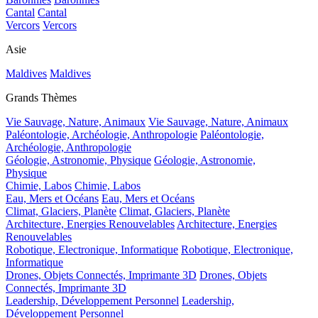
Cantal
Cantal
Vercors
Vercors
Asie
Maldives
Maldives
Grands Thèmes
Vie Sauvage, Nature, Animaux
Vie Sauvage, Nature, Animaux
Paléontologie, Archéologie, Anthropologie
Paléontologie,
Archéologie, Anthropologie
Géologie, Astronomie, Physique
Géologie, Astronomie,
Physique
Chimie, Labos
Chimie, Labos
Eau, Mers et Océans
Eau, Mers et Océans
Climat, Glaciers, Planète
Climat, Glaciers, Planète
Architecture, Energies Renouvelables
Architecture, Energies
Renouvelables
Robotique, Electronique, Informatique
Robotique, Electronique,
Informatique
Drones, Objets Connectés, Imprimante 3D
Drones, Objets
Connectés, Imprimante 3D
Leadership, Développement Personnel
Leadership,
Développement Personnel