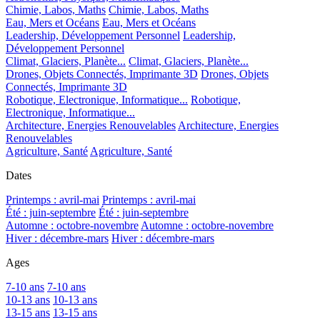
Chimie, Labos, Maths
Chimie, Labos, Maths
Eau, Mers et Océans
Eau, Mers et Océans
Leadership, Développement Personnel
Leadership,
Développement Personnel
Climat, Glaciers, Planète...
Climat, Glaciers, Planète...
Drones, Objets Connectés, Imprimante 3D
Drones, Objets
Connectés, Imprimante 3D
Robotique, Electronique, Informatique...
Robotique,
Electronique, Informatique...
Architecture, Energies Renouvelables
Architecture, Energies
Renouvelables
Agriculture, Santé
Agriculture, Santé
Dates
Printemps : avril-mai
Printemps : avril-mai
Été : juin-septembre
Été : juin-septembre
Automne : octobre-novembre
Automne : octobre-novembre
Hiver : décembre-mars
Hiver : décembre-mars
Ages
7-10 ans
7-10 ans
10-13 ans
10-13 ans
13-15 ans
13-15 ans