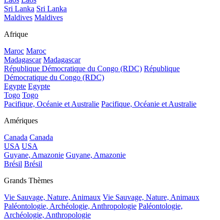
Sri Lanka
Sri Lanka
Maldives
Maldives
Afrique
Maroc
Maroc
Madagascar
Madagascar
République Démocratique du Congo (RDC)
République
Démocratique du Congo (RDC)
Egypte
Egypte
Togo
Togo
Pacifique, Océanie et Australie
Pacifique, Océanie et Australie
Amériques
Canada
Canada
USA
USA
Guyane, Amazonie
Guyane, Amazonie
Brésil
Brésil
Grands Thèmes
Vie Sauvage, Nature, Animaux
Vie Sauvage, Nature, Animaux
Paléontologie, Archéologie, Anthropologie
Paléontologie,
Archéologie, Anthropologie