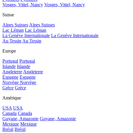
Vosges, Vittel, Nancy
Vosges, Vittel, Nancy
Suisse
Alpes Suisses
Alpes Suisses
Lac Léman
Lac Léman
La Genève Internationale
La Genève Internationale
Au Tessin
Au Tessin
Europe
Portugal
Portugal
Islande
Islande
Angleterre
Angleterre
Espagne
Espagne
Norvège
Norvège
Grèce
Grèce
Amérique
USA
USA
Canada
Canada
Guyane, Amazonie
Guyane, Amazonie
Mexique
Mexique
Brésil
Brésil