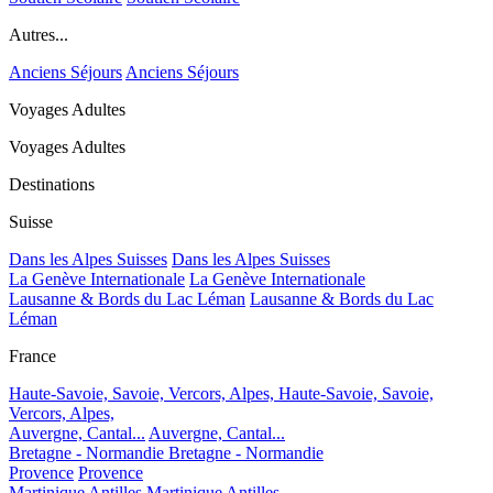
Autres...
Anciens Séjours
Anciens Séjours
Voyages Adultes
Voyages Adultes
Destinations
Suisse
Dans les Alpes Suisses
Dans les Alpes Suisses
La Genève Internationale
La Genève Internationale
Lausanne & Bords du Lac Léman
Lausanne & Bords du Lac
Léman
France
Haute-Savoie, Savoie, Vercors, Alpes,
Haute-Savoie, Savoie,
Vercors, Alpes,
Auvergne, Cantal...
Auvergne, Cantal...
Bretagne - Normandie
Bretagne - Normandie
Provence
Provence
Martinique Antilles
Martinique Antilles