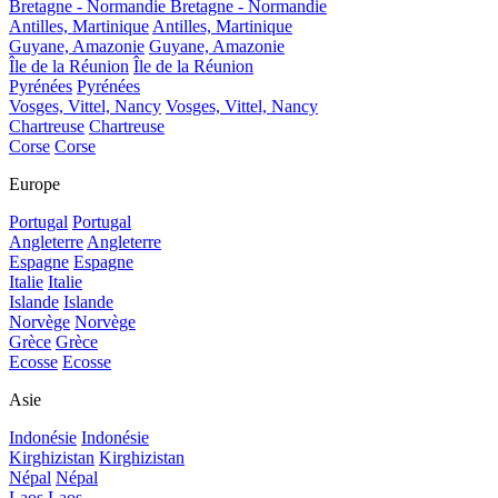
Bretagne - Normandie
Bretagne - Normandie
Antilles, Martinique
Antilles, Martinique
Guyane, Amazonie
Guyane, Amazonie
Île de la Réunion
Île de la Réunion
Pyrénées
Pyrénées
Vosges, Vittel, Nancy
Vosges, Vittel, Nancy
Chartreuse
Chartreuse
Corse
Corse
Europe
Portugal
Portugal
Angleterre
Angleterre
Espagne
Espagne
Italie
Italie
Islande
Islande
Norvège
Norvège
Grèce
Grèce
Ecosse
Ecosse
Asie
Indonésie
Indonésie
Kirghizistan
Kirghizistan
Népal
Népal
Laos
Laos