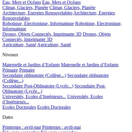
Eau, Mers et Océans
Eau, Mers et Océans
Climat, Glaciers, Planète
Climat, Glaciers, Planète
Architecture, Energies Renouvelables
Architecture, Energies
Renouvelables
Robotique, Electronique, Informatique
Robotique, Electronique,
Informatique
Drones, Objets Connectés, Imprimante 3D
Drones, Objets
Connectés, Imprimante 3D
Agriculture, Santé
Agriculture, Santé
Niveaux
Maternelle et Jardins d’Enfants
Maternelle et Jardins d’Enfants
Primaire
Primaire
Secondaire obligatoire (Collège...)
Secondaire obligatoire
(Collège...)
Secondaire Post-Obligatoire (Lycée...)
Secondaire Post-
Obligatoire (Lycée...)
Universités, Ecoles d’Ingénieurs...
Universités, Ecoles
d’Ingénieurs...
Ecoles Doctorales
Ecoles Doctorales
Dates
Printemps : avril-mai
Printemps : avril-mai