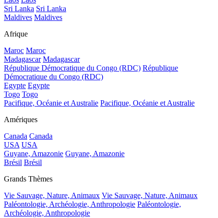
Sri Lanka
Sri Lanka
Maldives
Maldives
Afrique
Maroc
Maroc
Madagascar
Madagascar
République Démocratique du Congo (RDC)
République
Démocratique du Congo (RDC)
Egypte
Egypte
Togo
Togo
Pacifique, Océanie et Australie
Pacifique, Océanie et Australie
Amériques
Canada
Canada
USA
USA
Guyane, Amazonie
Guyane, Amazonie
Brésil
Brésil
Grands Thèmes
Vie Sauvage, Nature, Animaux
Vie Sauvage, Nature, Animaux
Paléontologie, Archéologie, Anthropologie
Paléontologie,
Archéologie, Anthropologie