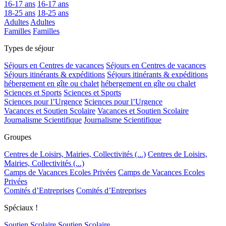
16-17 ans
16-17 ans
18-25 ans
18-25 ans
Adultes
Adultes
Familles
Familles
Types de séjour
Séjours en Centres de vacances
Séjours en Centres de vacances
Séjours itinérants & expéditions
Séjours itinérants & expéditions
hébergement en gîte ou chalet
hébergement en gîte ou chalet
Sciences et Sports
Sciences et Sports
Sciences pour l’Urgence
Sciences pour l’Urgence
Vacances et Soutien Scolaire
Vacances et Soutien Scolaire
Journalisme Scientifique
Journalisme Scientifique
Groupes
Centres de Loisirs, Mairies, Collectivités (...)
Centres de Loisirs,
Mairies, Collectivités (...)
Camps de Vacances Ecoles Privées
Camps de Vacances Ecoles
Privées
Comités d’Entreprises
Comités d’Entreprises
Spéciaux !
Soutien Scolaire
Soutien Scolaire