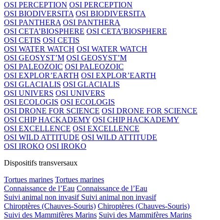
OSI PERCEPTION
OSI PERCEPTION
OSI BIODIVERSITA
OSI BIODIVERSITA
OSI PANTHERA
OSI PANTHERA
OSI CETA’BIOSPHERE
OSI CETA’BIOSPHERE
OSI CETIS
OSI CETIS
OSI WATER WATCH
OSI WATER WATCH
OSI GEOSYST’M
OSI GEOSYST’M
OSI PALEOZOIC
OSI PALEOZOIC
OSI EXPLOR’EARTH
OSI EXPLOR’EARTH
OSI GLACIALIS
OSI GLACIALIS
OSI UNIVERS
OSI UNIVERS
OSI ECOLOGIS
OSI ECOLOGIS
OSI DRONE FOR SCIENCE
OSI DRONE FOR SCIENCE
OSI CHIP HACKADEMY
OSI CHIP HACKADEMY
OSI EXCELLENCE
OSI EXCELLENCE
OSI WILD ATTITUDE
OSI WILD ATTITUDE
OSI IROKO
OSI IROKO
Dispositifs transversaux
Tortues marines
Tortues marines
Connaissance de l’Eau
Connaissance de l’Eau
Suivi animal non invasif
Suivi animal non invasif
Chiroptères (Chauves-Souris)
Chiroptères (Chauves-Souris)
Suivi des Mammifères Marins
Suivi des Mammifères Marins