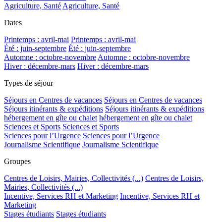
Agriculture, Santé
Agriculture, Santé
Dates
Printemps : avril-mai
Printemps : avril-mai
Été : juin-septembre
Été : juin-septembre
Automne : octobre-novembre
Automne : octobre-novembre
Hiver : décembre-mars
Hiver : décembre-mars
Types de séjour
Séjours en Centres de vacances
Séjours en Centres de vacances
Séjours itinérants & expéditions
Séjours itinérants & expéditions
hébergement en gîte ou chalet
hébergement en gîte ou chalet
Sciences et Sports
Sciences et Sports
Sciences pour l’Urgence
Sciences pour l’Urgence
Journalisme Scientifique
Journalisme Scientifique
Groupes
Centres de Loisirs, Mairies, Collectivités (...)
Centres de Loisirs,
Mairies, Collectivités (...)
Incentive, Services RH et Marketing
Incentive, Services RH et
Marketing
Stages étudiants
Stages étudiants