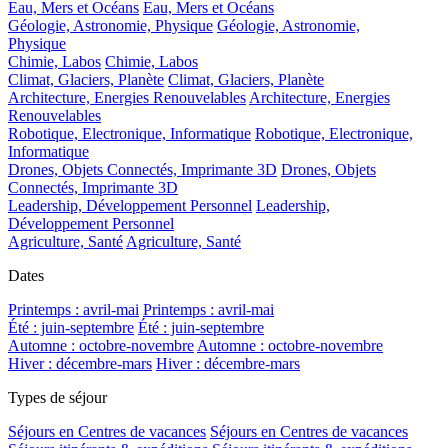
Eau, Mers et Océans
Eau, Mers et Océans
Géologie, Astronomie, Physique
Géologie, Astronomie,
Physique
Chimie, Labos
Chimie, Labos
Climat, Glaciers, Planète
Climat, Glaciers, Planète
Architecture, Energies Renouvelables
Architecture, Energies
Renouvelables
Robotique, Electronique, Informatique
Robotique, Electronique,
Informatique
Drones, Objets Connectés, Imprimante 3D
Drones, Objets
Connectés, Imprimante 3D
Leadership, Développement Personnel
Leadership,
Développement Personnel
Agriculture, Santé
Agriculture, Santé
Dates
Printemps : avril-mai
Printemps : avril-mai
Été : juin-septembre
Été : juin-septembre
Automne : octobre-novembre
Automne : octobre-novembre
Hiver : décembre-mars
Hiver : décembre-mars
Types de séjour
Séjours en Centres de vacances
Séjours en Centres de vacances