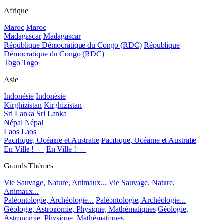
Afrique
Maroc
Maroc
Madagascar
Madagascar
République Démocratique du Congo (RDC)
République
Démocratique du Congo (RDC)
Togo
Togo
Asie
Indonésie
Indonésie
Kirghizistan
Kirghizistan
Sri Lanka
Sri Lanka
Népal
Népal
Laos
Laos
Pacifique, Océanie et Australie
Pacifique, Océanie et Australie
En Ville !_-_
En Ville !_-_
Grands Thèmes
Vie Sauvage, Nature, Animaux...
Vie Sauvage, Nature,
Animaux...
Paléontologie, Archéologie...
Paléontologie, Archéologie...
Géologie, Astronomie, Physique, Mathématiques
Géologie,
Astronomie, Physique, Mathématiques