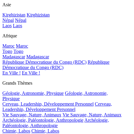
Asie
Kirghizistan
Kirghizistan
Népal
Népal
Laos
Laos
Afrique
Maroc
Maroc
Togo
Togo
Madagascar
Madagascar
République Démocratique du Congo (RDC)
République
Démocratique du Congo (RDC)
En Ville !
En Ville !
Grands Thèmes
Géologie, Astronomie, Physique
Géologie, Astronomie,
Physique
Cerveau, Leadership, Développement Personnel
Cerveau,
Leadership, Développement Personnel
Vie Sauvage, Nature, Animaux
Vie Sauvage, Nature, Animaux
Archéologie, Paléontologie, Anthropologie
Archéologie,
Paléontologie, Anthropologie
Chimie, Labos
Chimie, Labos