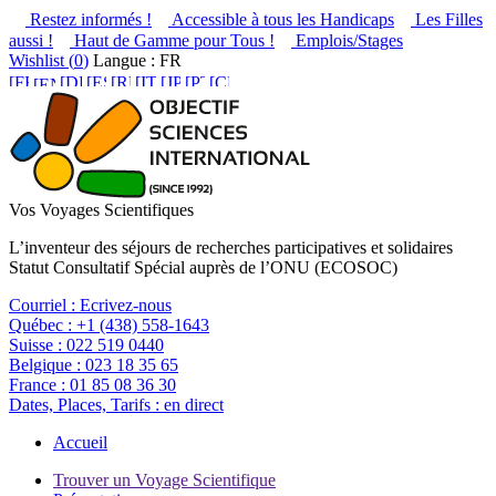
Restez informés !
Accessible à tous les Handicaps
Les Filles
aussi !
Haut de Gamme pour Tous !
Emplois/Stages
Wishlist (
0
)
Langue : FR
Vos Voyages Scientifiques
L’inventeur des séjours de recherches participatives et solidaires
Statut Consultatif Spécial auprès de l’ONU (ECOSOC)
Courriel :
Ecrivez-nous
Québec :
+1 (438) 558-1643
Suisse :
022 519 0440
Belgique :
023 18 35 65
France :
01 85 08 36 30
Dates, Places, Tarifs :
en direct
Accueil
Trouver un Voyage Scientifique