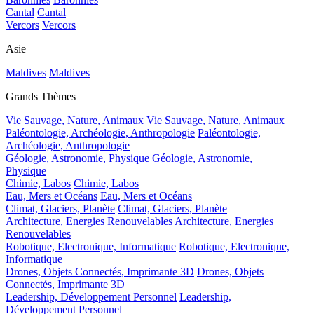
Cantal
Cantal
Vercors
Vercors
Asie
Maldives
Maldives
Grands Thèmes
Vie Sauvage, Nature, Animaux
Vie Sauvage, Nature, Animaux
Paléontologie, Archéologie, Anthropologie
Paléontologie,
Archéologie, Anthropologie
Géologie, Astronomie, Physique
Géologie, Astronomie,
Physique
Chimie, Labos
Chimie, Labos
Eau, Mers et Océans
Eau, Mers et Océans
Climat, Glaciers, Planète
Climat, Glaciers, Planète
Architecture, Energies Renouvelables
Architecture, Energies
Renouvelables
Robotique, Electronique, Informatique
Robotique, Electronique,
Informatique
Drones, Objets Connectés, Imprimante 3D
Drones, Objets
Connectés, Imprimante 3D
Leadership, Développement Personnel
Leadership,
Développement Personnel