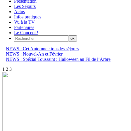
Présentation
Les Séjours
Actus
Infos pratiques
Vu à la TV
Partenaires
Le Concept !
NEWS : Cet Automne : tous les séjours
NEWS : Nouvel-An et Février
NEWS : Spécial Toussaint : Halloween au Fil de l’Arbre
1
2
3