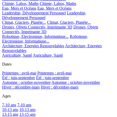
Chimie, Labos, Maths
Chimie, Labos, Maths
Eau, Mers et Océans
Eau, Mers et Océans
Leadership, Développement Personnel
Leadership,
Développement Personnel
Climat, Glaciers, Planète...
Climat, Glaciers, Planète...
Drones, Objets Connectés, Imprimante 3D
Drones, Objets
Connectés, Imprimante 3D
Robotique, Electronique, Informatique...
Robotique,
Electronique, Informatique...
Architecture, Energies Renouvelables
Architecture, Energies
Renouvelables
Agriculture, Santé
Agriculture, Santé
Dates
Printemps : avril-mai
Printemps : avril-mai
Été : juin-septembre
Été : juin-septembre
Automne : octobre-novembre
Automne : octobre-novembre
Hiver : décembre-mars
Hiver : décembre-mars
Ages
7-10 ans
7-10 ans
10-13 ans
10-13 ans
13-15 ans
13-15 ans