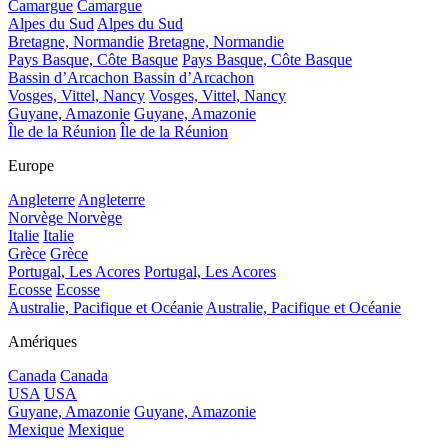
Camargue
Camargue
Alpes du Sud
Alpes du Sud
Bretagne, Normandie
Bretagne, Normandie
Pays Basque, Côte Basque
Pays Basque, Côte Basque
Bassin d’Arcachon
Bassin d’Arcachon
Vosges, Vittel, Nancy
Vosges, Vittel, Nancy
Guyane, Amazonie
Guyane, Amazonie
Île de la Réunion
Île de la Réunion
Europe
Angleterre
Angleterre
Norvège
Norvège
Italie
Italie
Grèce
Grèce
Portugal, Les Acores
Portugal, Les Acores
Ecosse
Ecosse
Australie, Pacifique et Océanie
Australie, Pacifique et Océanie
Amériques
Canada
Canada
USA
USA
Guyane, Amazonie
Guyane, Amazonie
Mexique
Mexique