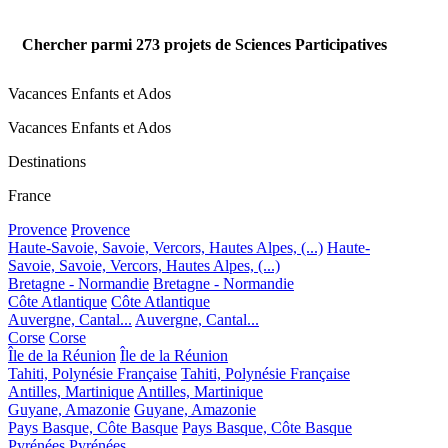
Chercher parmi
273
projets de Sciences Participatives
Vacances Enfants et Ados
Vacances Enfants et Ados
Destinations
France
Provence
Provence
Haute-Savoie, Savoie, Vercors, Hautes Alpes, (...)
Haute-
Savoie, Savoie, Vercors, Hautes Alpes, (...)
Bretagne - Normandie
Bretagne - Normandie
Côte Atlantique
Côte Atlantique
Auvergne, Cantal...
Auvergne, Cantal...
Corse
Corse
Île de la Réunion
Île de la Réunion
Tahiti, Polynésie Française
Tahiti, Polynésie Française
Antilles, Martinique
Antilles, Martinique
Guyane, Amazonie
Guyane, Amazonie
Pays Basque, Côte Basque
Pays Basque, Côte Basque
Pyrénées
Pyrénées