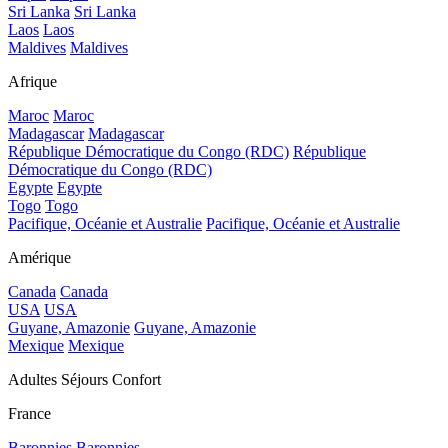
Sri Lanka
Sri Lanka
Laos
Laos
Maldives
Maldives
Afrique
Maroc
Maroc
Madagascar
Madagascar
République Démocratique du Congo (RDC)
République
Démocratique du Congo (RDC)
Egypte
Egypte
Togo
Togo
Pacifique, Océanie et Australie
Pacifique, Océanie et Australie
Amérique
Canada
Canada
USA
USA
Guyane, Amazonie
Guyane, Amazonie
Mexique
Mexique
Adultes Séjours Confort
France
Baronnies
Baronnies