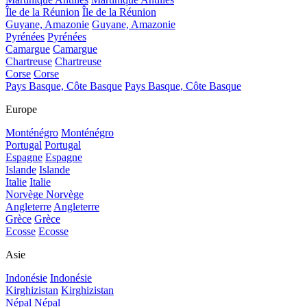
Île de la Réunion
Île de la Réunion
Guyane, Amazonie
Guyane, Amazonie
Pyrénées
Pyrénées
Camargue
Camargue
Chartreuse
Chartreuse
Corse
Corse
Pays Basque, Côte Basque
Pays Basque, Côte Basque
Europe
Monténégro
Monténégro
Portugal
Portugal
Espagne
Espagne
Islande
Islande
Italie
Italie
Norvège
Norvège
Angleterre
Angleterre
Grèce
Grèce
Ecosse
Ecosse
Asie
Indonésie
Indonésie
Kirghizistan
Kirghizistan
Népal
Népal