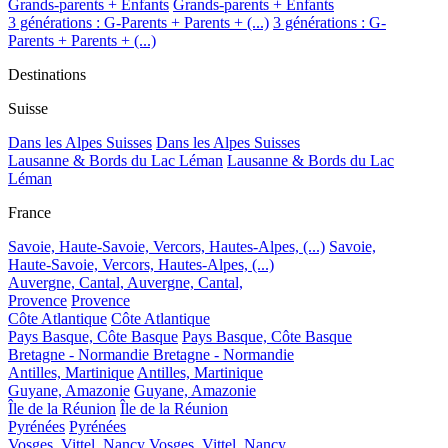
Grands-parents + Enfants
Grands-parents + Enfants
3 générations : G-Parents + Parents + (...)
3 générations : G-
Parents + Parents + (...)
Destinations
Suisse
Dans les Alpes Suisses
Dans les Alpes Suisses
Lausanne & Bords du Lac Léman
Lausanne & Bords du Lac
Léman
France
Savoie, Haute-Savoie, Vercors, Hautes-Alpes, (...)
Savoie,
Haute-Savoie, Vercors, Hautes-Alpes, (...)
Auvergne, Cantal,
Auvergne, Cantal,
Provence
Provence
Côte Atlantique
Côte Atlantique
Pays Basque, Côte Basque
Pays Basque, Côte Basque
Bretagne - Normandie
Bretagne - Normandie
Antilles, Martinique
Antilles, Martinique
Guyane, Amazonie
Guyane, Amazonie
Île de la Réunion
Île de la Réunion
Pyrénées
Pyrénées
Vosges, Vittel, Nancy
Vosges, Vittel, Nancy