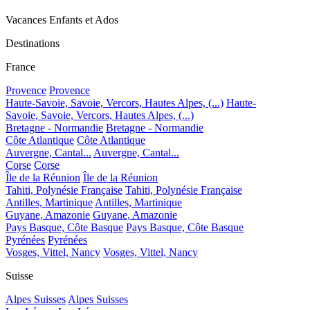
Vacances Enfants et Ados
Destinations
France
Provence
Provence
Haute-Savoie, Savoie, Vercors, Hautes Alpes, (...)
Haute-
Savoie, Savoie, Vercors, Hautes Alpes, (...)
Bretagne - Normandie
Bretagne - Normandie
Côte Atlantique
Côte Atlantique
Auvergne, Cantal...
Auvergne, Cantal...
Corse
Corse
Île de la Réunion
Île de la Réunion
Tahiti, Polynésie Française
Tahiti, Polynésie Française
Antilles, Martinique
Antilles, Martinique
Guyane, Amazonie
Guyane, Amazonie
Pays Basque, Côte Basque
Pays Basque, Côte Basque
Pyrénées
Pyrénées
Vosges, Vittel, Nancy
Vosges, Vittel, Nancy
Suisse
Alpes Suisses
Alpes Suisses