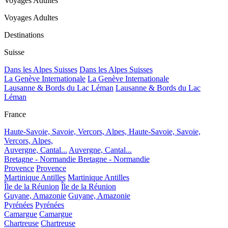
Voyages Adultes
Voyages Adultes
Destinations
Suisse
Dans les Alpes Suisses
Dans les Alpes Suisses
La Genève Internationale
La Genève Internationale
Lausanne & Bords du Lac Léman
Lausanne & Bords du Lac
Léman
France
Haute-Savoie, Savoie, Vercors, Alpes,
Haute-Savoie, Savoie,
Vercors, Alpes,
Auvergne, Cantal...
Auvergne, Cantal...
Bretagne - Normandie
Bretagne - Normandie
Provence
Provence
Martinique Antilles
Martinique Antilles
Île de la Réunion
Île de la Réunion
Guyane, Amazonie
Guyane, Amazonie
Pyrénées
Pyrénées
Camargue
Camargue
Chartreuse
Chartreuse