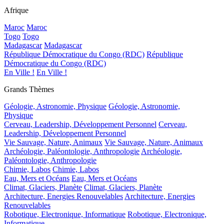
Afrique
Maroc
Maroc
Togo
Togo
Madagascar
Madagascar
République Démocratique du Congo (RDC)
République
Démocratique du Congo (RDC)
En Ville !
En Ville !
Grands Thèmes
Géologie, Astronomie, Physique
Géologie, Astronomie,
Physique
Cerveau, Leadership, Développement Personnel
Cerveau,
Leadership, Développement Personnel
Vie Sauvage, Nature, Animaux
Vie Sauvage, Nature, Animaux
Archéologie, Paléontologie, Anthropologie
Archéologie,
Paléontologie, Anthropologie
Chimie, Labos
Chimie, Labos
Eau, Mers et Océans
Eau, Mers et Océans
Climat, Glaciers, Planète
Climat, Glaciers, Planète
Architecture, Energies Renouvelables
Architecture, Energies
Renouvelables
Robotique, Electronique, Informatique
Robotique, Electronique,
Informatique