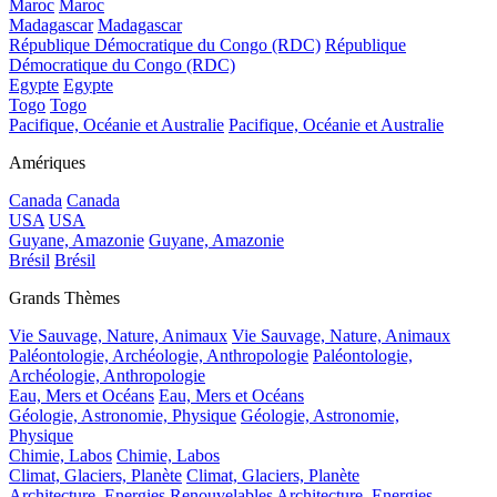
Maroc
Maroc
Madagascar
Madagascar
République Démocratique du Congo (RDC)
République
Démocratique du Congo (RDC)
Egypte
Egypte
Togo
Togo
Pacifique, Océanie et Australie
Pacifique, Océanie et Australie
Amériques
Canada
Canada
USA
USA
Guyane, Amazonie
Guyane, Amazonie
Brésil
Brésil
Grands Thèmes
Vie Sauvage, Nature, Animaux
Vie Sauvage, Nature, Animaux
Paléontologie, Archéologie, Anthropologie
Paléontologie,
Archéologie, Anthropologie
Eau, Mers et Océans
Eau, Mers et Océans
Géologie, Astronomie, Physique
Géologie, Astronomie,
Physique
Chimie, Labos
Chimie, Labos
Climat, Glaciers, Planète
Climat, Glaciers, Planète
Architecture, Energies Renouvelables
Architecture, Energies