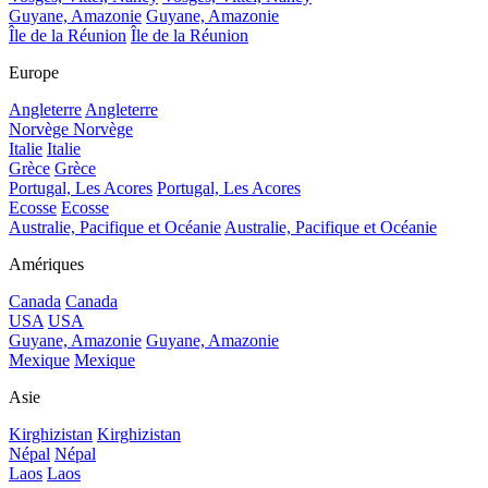
Guyane, Amazonie
Guyane, Amazonie
Île de la Réunion
Île de la Réunion
Europe
Angleterre
Angleterre
Norvège
Norvège
Italie
Italie
Grèce
Grèce
Portugal, Les Acores
Portugal, Les Acores
Ecosse
Ecosse
Australie, Pacifique et Océanie
Australie, Pacifique et Océanie
Amériques
Canada
Canada
USA
USA
Guyane, Amazonie
Guyane, Amazonie
Mexique
Mexique
Asie
Kirghizistan
Kirghizistan
Népal
Népal
Laos
Laos