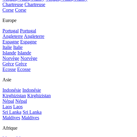
Chartreuse
Chartreuse
Corse
Corse
Europe
Portugal
Portugal
Angleterre
Angleterre
Espagne
Espagne
Italie
Italie
Islande
Islande
Norvège
Norvège
Grèce
Grèce
Ecosse
Ecosse
Asie
Indonésie
Indonésie
Kirghizistan
Kirghizistan
Népal
Népal
Laos
Laos
Sri Lanka
Sri Lanka
Maldives
Maldives
Afrique