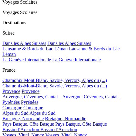
Voyages Scolaires
Voyages Scolaires
Destinations
Suisse
Dans les Alpes Suisses
Dans les Alpes Suisses
Lausanne & Bords du Lac Léman
Lausanne & Bords du Lac
Léman
La Genève Internationale
La Genève Internationale
France
Chamonix-Mont-Blanc, Savoie, Vercors, Alpes du (...)
Chamonix-Mont-Blanc, Savoie, Vercors, Alpes du (...)
Provence
Provence
Auvergne, Cévennes, Cantal...
Auvergne, Cévennes, Cantal...
Pyrénées
Pyrénées
Camargue
Camargue
Alpes du Sud
Alpes du Sud
Bretagne, Normandie
Bretagne, Normandie
Pays Basque, Côte Basque
Pays Basque, Côte Basque
Bassin d’Arcachon
Bassin d’Arcachon
Vosges, Vittel, Nancy
Vosges, Vittel, Nancy