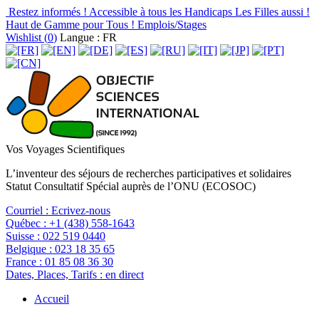
Restez informés !
Accessible à tous les Handicaps
Les Filles aussi !
Haut de Gamme pour Tous !
Emplois/Stages
Wishlist (
0
)
Langue : FR
Vos Voyages Scientifiques
L’inventeur des séjours de recherches participatives et solidaires
Statut Consultatif Spécial auprès de l’ONU (ECOSOC)
Courriel :
Ecrivez-nous
Québec :
+1 (438) 558-1643
Suisse :
022 519 0440
Belgique :
023 18 35 65
France :
01 85 08 36 30
Dates, Places, Tarifs :
en direct
Accueil