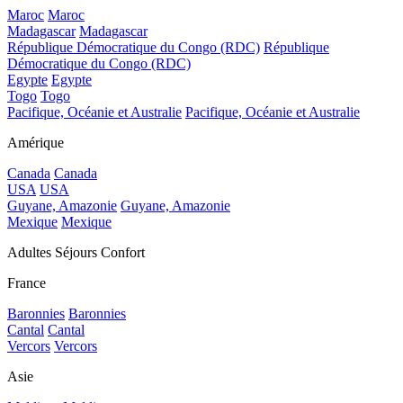
Maroc
Maroc
Madagascar
Madagascar
République Démocratique du Congo (RDC)
République
Démocratique du Congo (RDC)
Egypte
Egypte
Togo
Togo
Pacifique, Océanie et Australie
Pacifique, Océanie et Australie
Amérique
Canada
Canada
USA
USA
Guyane, Amazonie
Guyane, Amazonie
Mexique
Mexique
Adultes Séjours Confort
France
Baronnies
Baronnies
Cantal
Cantal
Vercors
Vercors
Asie