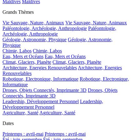
Maldives
Maldives
Grands Thèmes
Vie Sauvage, Nature, Animaux
Vie Sauvage, Nature, Animaux
Paléontologie, Archéologie, Anthropologie
Paléontologie,
Archéologie, Anthropologie
Géologie, Astronomie, Physique
Géologie, Astronomie,
Physique
Chimie, Labos
Chimie, Labos
Eau, Mers et Océans
Eau, Mers et Océans
Climat, Glaciers, Planète
Climat, Glaciers, Planète
Architecture, Energies Renouvelables
Architecture, Energies
Renouvelables
Robotique, Electronique, Informatique
Robotique, Electronique,
Informatique
Drones, Objets Connectés, Imprimante 3D
Drones, Objets
Connectés, Imprimante 3D
Leadership, Développement Personnel
Leadership,
Développement Personnel
Agriculture, Santé
Agriculture, Santé
Dates
Printemps : avril-mai
Printemps : avril-mai
Été : juin-septembre
Été : juin-septembre