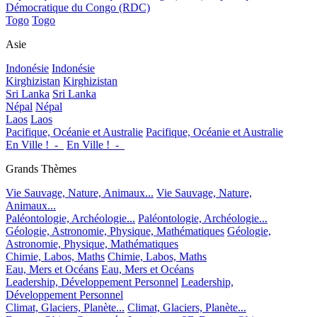
Démocratique du Congo (RDC)
Togo
Togo
Asie
Indonésie
Indonésie
Kirghizistan
Kirghizistan
Sri Lanka
Sri Lanka
Népal
Népal
Laos
Laos
Pacifique, Océanie et Australie
Pacifique, Océanie et Australie
En Ville !_-_
En Ville !_-_
Grands Thèmes
Vie Sauvage, Nature, Animaux...
Vie Sauvage, Nature,
Animaux...
Paléontologie, Archéologie...
Paléontologie, Archéologie...
Géologie, Astronomie, Physique, Mathématiques
Géologie,
Astronomie, Physique, Mathématiques
Chimie, Labos, Maths
Chimie, Labos, Maths
Eau, Mers et Océans
Eau, Mers et Océans
Leadership, Développement Personnel
Leadership,
Développement Personnel
Climat, Glaciers, Planète...
Climat, Glaciers, Planète...