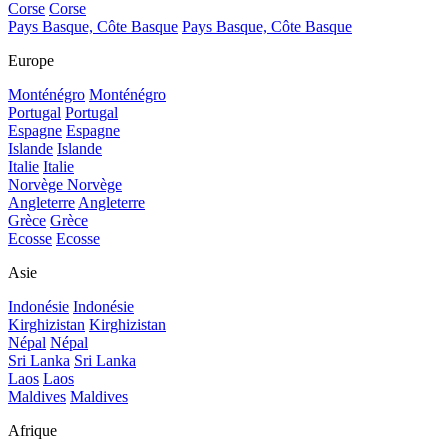
Corse
Corse
Pays Basque, Côte Basque
Pays Basque, Côte Basque
Europe
Monténégro
Monténégro
Portugal
Portugal
Espagne
Espagne
Islande
Islande
Italie
Italie
Norvège
Norvège
Angleterre
Angleterre
Grèce
Grèce
Ecosse
Ecosse
Asie
Indonésie
Indonésie
Kirghizistan
Kirghizistan
Népal
Népal
Sri Lanka
Sri Lanka
Laos
Laos
Maldives
Maldives
Afrique