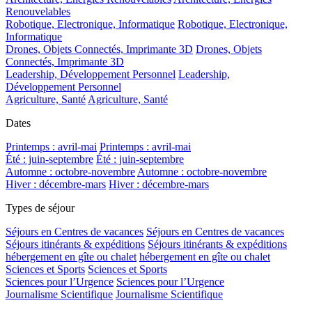
Renouvelables
Robotique, Electronique, Informatique
Robotique, Electronique,
Informatique
Drones, Objets Connectés, Imprimante 3D
Drones, Objets
Connectés, Imprimante 3D
Leadership, Développement Personnel
Leadership,
Développement Personnel
Agriculture, Santé
Agriculture, Santé
Dates
Printemps : avril-mai
Printemps : avril-mai
Été : juin-septembre
Été : juin-septembre
Automne : octobre-novembre
Automne : octobre-novembre
Hiver : décembre-mars
Hiver : décembre-mars
Types de séjour
Séjours en Centres de vacances
Séjours en Centres de vacances
Séjours itinérants & expéditions
Séjours itinérants & expéditions
hébergement en gîte ou chalet
hébergement en gîte ou chalet
Sciences et Sports
Sciences et Sports
Sciences pour l’Urgence
Sciences pour l’Urgence
Journalisme Scientifique
Journalisme Scientifique