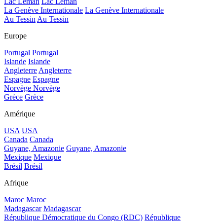
Lac Léman
Lac Léman
La Genève Internationale
La Genève Internationale
Au Tessin
Au Tessin
Europe
Portugal
Portugal
Islande
Islande
Angleterre
Angleterre
Espagne
Espagne
Norvège
Norvège
Grèce
Grèce
Amérique
USA
USA
Canada
Canada
Guyane, Amazonie
Guyane, Amazonie
Mexique
Mexique
Brésil
Brésil
Afrique
Maroc
Maroc
Madagascar
Madagascar
République Démocratique du Congo (RDC)
République