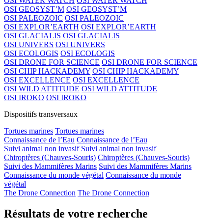
OSI WATER WATCH
OSI WATER WATCH
OSI GEOSYST’M
OSI GEOSYST’M
OSI PALEOZOIC
OSI PALEOZOIC
OSI EXPLOR’EARTH
OSI EXPLOR’EARTH
OSI GLACIALIS
OSI GLACIALIS
OSI UNIVERS
OSI UNIVERS
OSI ECOLOGIS
OSI ECOLOGIS
OSI DRONE FOR SCIENCE
OSI DRONE FOR SCIENCE
OSI CHIP HACKADEMY
OSI CHIP HACKADEMY
OSI EXCELLENCE
OSI EXCELLENCE
OSI WILD ATTITUDE
OSI WILD ATTITUDE
OSI IROKO
OSI IROKO
Dispositifs transversaux
Tortues marines
Tortues marines
Connaissance de l’Eau
Connaissance de l’Eau
Suivi animal non invasif
Suivi animal non invasif
Chiroptères (Chauves-Souris)
Chiroptères (Chauves-Souris)
Suivi des Mammifères Marins
Suivi des Mammifères Marins
Connaissance du monde végétal
Connaissance du monde
végétal
The Drone Connection
The Drone Connection
Résultats de votre recherche