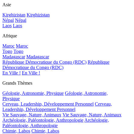
Asie
Kirghizistan
Kirghizistan
Népal
Népal
Laos
Laos
Afrique
Maroc
Maroc
Togo
Togo
Madagascar
Madagascar
République Démocratique du Congo (RDC)
République
Démocratique du Congo (RDC)
En Ville !
En Ville !
Grands Thèmes
Géologie, Astronomie, Physique
Géologie, Astronomie,
Physique
Cerveau, Leadership, Développement Personnel
Cerveau,
Leadership, Développement Personnel
Vie Sauvage, Nature, Animaux
Vie Sauvage, Nature, Animaux
Archéologie, Paléontologie, Anthropologie
Archéologie,
Paléontologie, Anthropologie
Chimie, Labos
Chimie, Labos