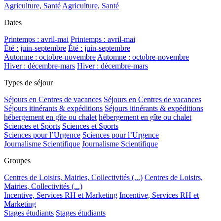
Agriculture, Santé
Agriculture, Santé
Dates
Printemps : avril-mai
Printemps : avril-mai
Été : juin-septembre
Été : juin-septembre
Automne : octobre-novembre
Automne : octobre-novembre
Hiver : décembre-mars
Hiver : décembre-mars
Types de séjour
Séjours en Centres de vacances
Séjours en Centres de vacances
Séjours itinérants & expéditions
Séjours itinérants & expéditions
hébergement en gîte ou chalet
hébergement en gîte ou chalet
Sciences et Sports
Sciences et Sports
Sciences pour l’Urgence
Sciences pour l’Urgence
Journalisme Scientifique
Journalisme Scientifique
Groupes
Centres de Loisirs, Mairies, Collectivités (...)
Centres de Loisirs,
Mairies, Collectivités (...)
Incentive, Services RH et Marketing
Incentive, Services RH et
Marketing
Stages étudiants
Stages étudiants