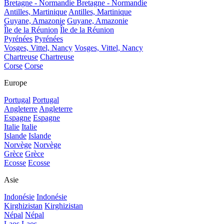
Bretagne - Normandie
Bretagne - Normandie
Antilles, Martinique
Antilles, Martinique
Guyane, Amazonie
Guyane, Amazonie
Île de la Réunion
Île de la Réunion
Pyrénées
Pyrénées
Vosges, Vittel, Nancy
Vosges, Vittel, Nancy
Chartreuse
Chartreuse
Corse
Corse
Europe
Portugal
Portugal
Angleterre
Angleterre
Espagne
Espagne
Italie
Italie
Islande
Islande
Norvège
Norvège
Grèce
Grèce
Ecosse
Ecosse
Asie
Indonésie
Indonésie
Kirghizistan
Kirghizistan
Népal
Népal
Laos
Laos