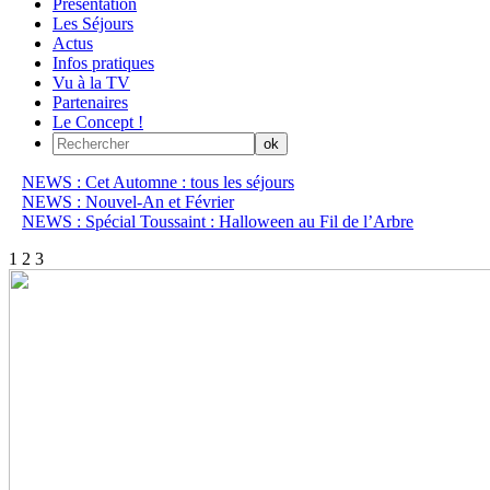
Présentation
Les Séjours
Actus
Infos pratiques
Vu à la TV
Partenaires
Le Concept !
NEWS : Cet Automne : tous les séjours
NEWS : Nouvel-An et Février
NEWS : Spécial Toussaint : Halloween au Fil de l’Arbre
1
2
3