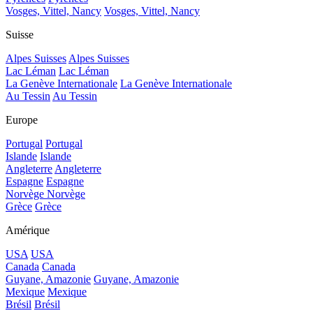
Vosges, Vittel, Nancy
Vosges, Vittel, Nancy
Suisse
Alpes Suisses
Alpes Suisses
Lac Léman
Lac Léman
La Genève Internationale
La Genève Internationale
Au Tessin
Au Tessin
Europe
Portugal
Portugal
Islande
Islande
Angleterre
Angleterre
Espagne
Espagne
Norvège
Norvège
Grèce
Grèce
Amérique
USA
USA
Canada
Canada
Guyane, Amazonie
Guyane, Amazonie
Mexique
Mexique
Brésil
Brésil