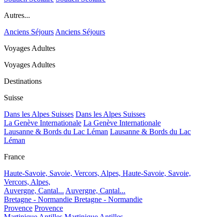
Autres...
Anciens Séjours
Anciens Séjours
Voyages Adultes
Voyages Adultes
Destinations
Suisse
Dans les Alpes Suisses
Dans les Alpes Suisses
La Genève Internationale
La Genève Internationale
Lausanne & Bords du Lac Léman
Lausanne & Bords du Lac
Léman
France
Haute-Savoie, Savoie, Vercors, Alpes,
Haute-Savoie, Savoie,
Vercors, Alpes,
Auvergne, Cantal...
Auvergne, Cantal...
Bretagne - Normandie
Bretagne - Normandie
Provence
Provence
Martinique Antilles
Martinique Antilles