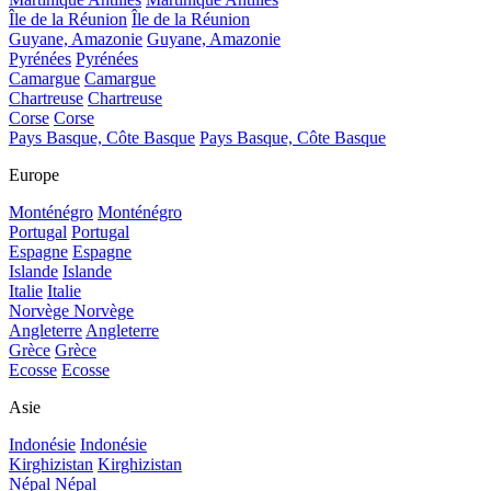
Île de la Réunion
Île de la Réunion
Guyane, Amazonie
Guyane, Amazonie
Pyrénées
Pyrénées
Camargue
Camargue
Chartreuse
Chartreuse
Corse
Corse
Pays Basque, Côte Basque
Pays Basque, Côte Basque
Europe
Monténégro
Monténégro
Portugal
Portugal
Espagne
Espagne
Islande
Islande
Italie
Italie
Norvège
Norvège
Angleterre
Angleterre
Grèce
Grèce
Ecosse
Ecosse
Asie
Indonésie
Indonésie
Kirghizistan
Kirghizistan
Népal
Népal