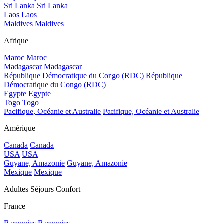
Sri Lanka
Sri Lanka
Laos
Laos
Maldives
Maldives
Afrique
Maroc
Maroc
Madagascar
Madagascar
République Démocratique du Congo (RDC)
République
Démocratique du Congo (RDC)
Egypte
Egypte
Togo
Togo
Pacifique, Océanie et Australie
Pacifique, Océanie et Australie
Amérique
Canada
Canada
USA
USA
Guyane, Amazonie
Guyane, Amazonie
Mexique
Mexique
Adultes Séjours Confort
France
Baronnies
Baronnies