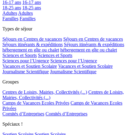
16-17 ans
16-17 ans
18-25 ans
18-25 ans
Adultes
Adultes
Familles
Familles
Types de séjour
Séjours en Centres de vacances
Séjours en Centres de vacances
Séjours itinérants & expéditions
Séjours itinérants & expéditions
hébergement en gîte ou chalet
hébergement en gîte ou chalet
Sciences et Sports
Sciences et Sports
Sciences pour l’Urgence
Sciences pour l’Urgence
Vacances et Soutien Scolaire
Vacances et Soutien Scolaire
Journalisme Scientifique
Journalisme Scientifique
Groupes
Centres de Loisirs, Mairies, Collectivités (...)
Centres de Loisirs,
Mairies, Collectivités (...)
Camps de Vacances Ecoles Privées
Camps de Vacances Ecoles
Privées
Comités d’Entreprises
Comités d’Entreprises
Spéciaux !
Soutien Scolaire
Soutien Scolaire