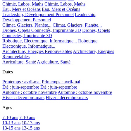
Chimie, Labos, Maths
Chimie, Labos, Maths
Eau, Mers et Océans
Eau, Mers et Océans
Leadership, Développement Personnel
Leadership,
Développement Personnel
Climat, Glaciers, Planète...
Climat, Glaciers, Planète...
Drones, Objets Connectés, Imprimante 3D
Drones, Objets
Connectés, Imprimante 3D
Robotique, Electronique, Informatique...
Robotique,
Electronique, Informatique...
Architecture, Energies Renouvelables
Architecture, Energies
Renouvelables
Agriculture, Santé
Agriculture, Santé
Dates
Printemps : avril-mai
Printemps : avril-mai
Été : juin-septembre
Été : juin-septembre
Automne : octobre-novembre
Automne : octobre-novembre
Hiver : décembre-mars
Hiver : décembre-mars
Ages
7-10 ans
7-10 ans
10-13 ans
10-13 ans
13-15 ans
13-15 ans