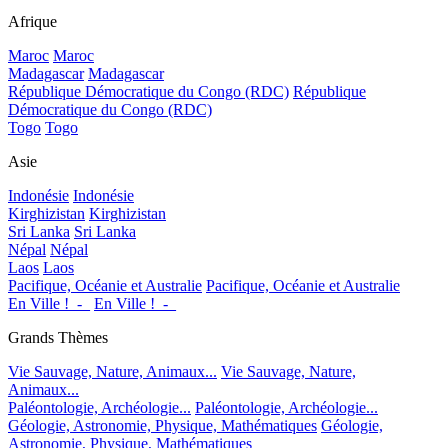
Afrique
Maroc
Maroc
Madagascar
Madagascar
République Démocratique du Congo (RDC)
République
Démocratique du Congo (RDC)
Togo
Togo
Asie
Indonésie
Indonésie
Kirghizistan
Kirghizistan
Sri Lanka
Sri Lanka
Népal
Népal
Laos
Laos
Pacifique, Océanie et Australie
Pacifique, Océanie et Australie
En Ville !_-_
En Ville !_-_
Grands Thèmes
Vie Sauvage, Nature, Animaux...
Vie Sauvage, Nature,
Animaux...
Paléontologie, Archéologie...
Paléontologie, Archéologie...
Géologie, Astronomie, Physique, Mathématiques
Géologie,
Astronomie, Physique, Mathématiques