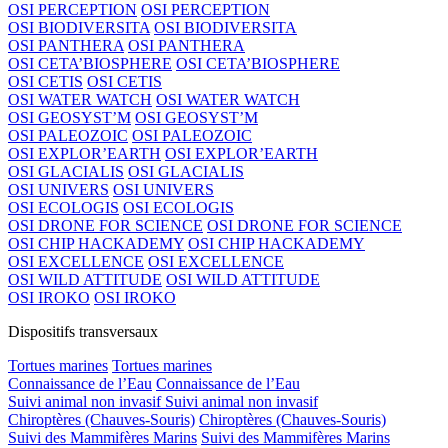
OSI PERCEPTION
OSI PERCEPTION
OSI BIODIVERSITA
OSI BIODIVERSITA
OSI PANTHERA
OSI PANTHERA
OSI CETA’BIOSPHERE
OSI CETA’BIOSPHERE
OSI CETIS
OSI CETIS
OSI WATER WATCH
OSI WATER WATCH
OSI GEOSYST’M
OSI GEOSYST’M
OSI PALEOZOIC
OSI PALEOZOIC
OSI EXPLOR’EARTH
OSI EXPLOR’EARTH
OSI GLACIALIS
OSI GLACIALIS
OSI UNIVERS
OSI UNIVERS
OSI ECOLOGIS
OSI ECOLOGIS
OSI DRONE FOR SCIENCE
OSI DRONE FOR SCIENCE
OSI CHIP HACKADEMY
OSI CHIP HACKADEMY
OSI EXCELLENCE
OSI EXCELLENCE
OSI WILD ATTITUDE
OSI WILD ATTITUDE
OSI IROKO
OSI IROKO
Dispositifs transversaux
Tortues marines
Tortues marines
Connaissance de l’Eau
Connaissance de l’Eau
Suivi animal non invasif
Suivi animal non invasif
Chiroptères (Chauves-Souris)
Chiroptères (Chauves-Souris)
Suivi des Mammifères Marins
Suivi des Mammifères Marins