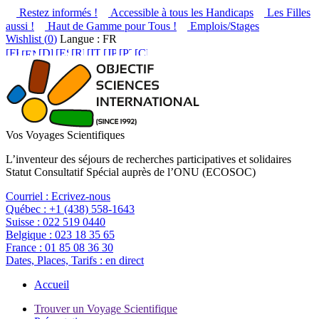
Restez informés !
Accessible à tous les Handicaps
Les Filles
aussi !
Haut de Gamme pour Tous !
Emplois/Stages
Wishlist (
0
)
Langue : FR
Vos Voyages Scientifiques
L’inventeur des séjours de recherches participatives et solidaires
Statut Consultatif Spécial auprès de l’ONU (ECOSOC)
Courriel :
Ecrivez-nous
Québec :
+1 (438) 558-1643
Suisse :
022 519 0440
Belgique :
023 18 35 65
France :
01 85 08 36 30
Dates, Places, Tarifs :
en direct
Accueil
Trouver un Voyage Scientifique