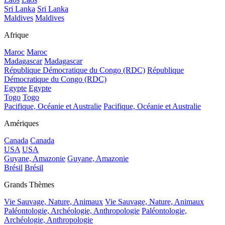
Sri Lanka
Sri Lanka
Maldives
Maldives
Afrique
Maroc
Maroc
Madagascar
Madagascar
République Démocratique du Congo (RDC)
République
Démocratique du Congo (RDC)
Egypte
Egypte
Togo
Togo
Pacifique, Océanie et Australie
Pacifique, Océanie et Australie
Amériques
Canada
Canada
USA
USA
Guyane, Amazonie
Guyane, Amazonie
Brésil
Brésil
Grands Thèmes
Vie Sauvage, Nature, Animaux
Vie Sauvage, Nature, Animaux
Paléontologie, Archéologie, Anthropologie
Paléontologie,
Archéologie, Anthropologie