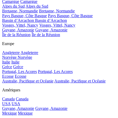
Camargue
Camargue
Alpes du Sud
Alpes du Sud
Bretagne, Normandie
Bretagne, Normandie
Pays Basque, Côte Basque
Pays Basque, Côte Basque
Bassin d’Arcachon
Bassin d’Arcachon
Vosges, Vittel, Nancy
Vosges, Vittel, Nancy
Guyane, Amazonie
Guyane, Amazonie
Île de la Réunion
Île de la Réunion
Europe
Angleterre
Angleterre
Norvège
Norvège
Italie
Italie
Grèce
Grèce
Portugal, Les Acores
Portugal, Les Acores
Ecosse
Ecosse
Australie, Pacifique et Océanie
Australie, Pacifique et Océanie
Amériques
Canada
Canada
USA
USA
Guyane, Amazonie
Guyane, Amazonie
Mexique
Mexique