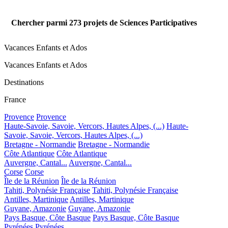
Chercher parmi
273
projets de Sciences Participatives
Vacances Enfants et Ados
Vacances Enfants et Ados
Destinations
France
Provence
Provence
Haute-Savoie, Savoie, Vercors, Hautes Alpes, (...)
Haute-
Savoie, Savoie, Vercors, Hautes Alpes, (...)
Bretagne - Normandie
Bretagne - Normandie
Côte Atlantique
Côte Atlantique
Auvergne, Cantal...
Auvergne, Cantal...
Corse
Corse
Île de la Réunion
Île de la Réunion
Tahiti, Polynésie Française
Tahiti, Polynésie Française
Antilles, Martinique
Antilles, Martinique
Guyane, Amazonie
Guyane, Amazonie
Pays Basque, Côte Basque
Pays Basque, Côte Basque
Pyrénées
Pyrénées