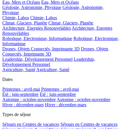
Eau, Mers et Océans
Eau, Mers et Océans
Géologie, Astronomie, Physique
Géologie, Astronomie,
Physique
Chimie, Labos
Chimie, Labos
Climat, Glaciers, Planète
Climat, Glaciers, Planète
Architecture, Energies Renouvelables
Architecture, Energies
Renouvelables
Robotique, Electronique, Informatique
Robotique, Electronique,
Informatique
Drones, Objets Connectés, Imprimante 3D
Drones, Objets
Connectés, Imprimante 3D
Leadership, Développement Personnel
Leadership,
Développement Personnel
Agriculture, Santé
Agriculture, Santé
Dates
Printemps : avril-mai
Printemps : avril-mai
Été : juin-septembre
Été : juin-septembre
Automne : octobre-novembre
Automne : octobre-novembre
Hiver : décembre-mars
Hiver : décembre-mars
Types de séjour
Séjours en Centres de vacances
Séjours en Centres de vacances