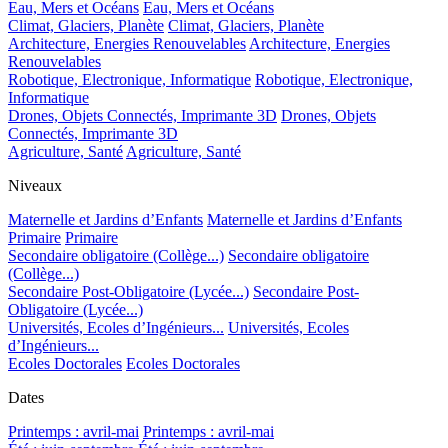
Eau, Mers et Océans
Eau, Mers et Océans
Climat, Glaciers, Planète
Climat, Glaciers, Planète
Architecture, Energies Renouvelables
Architecture, Energies
Renouvelables
Robotique, Electronique, Informatique
Robotique, Electronique,
Informatique
Drones, Objets Connectés, Imprimante 3D
Drones, Objets
Connectés, Imprimante 3D
Agriculture, Santé
Agriculture, Santé
Niveaux
Maternelle et Jardins d’Enfants
Maternelle et Jardins d’Enfants
Primaire
Primaire
Secondaire obligatoire (Collège...)
Secondaire obligatoire
(Collège...)
Secondaire Post-Obligatoire (Lycée...)
Secondaire Post-
Obligatoire (Lycée...)
Universités, Ecoles d’Ingénieurs...
Universités, Ecoles
d’Ingénieurs...
Ecoles Doctorales
Ecoles Doctorales
Dates
Printemps : avril-mai
Printemps : avril-mai