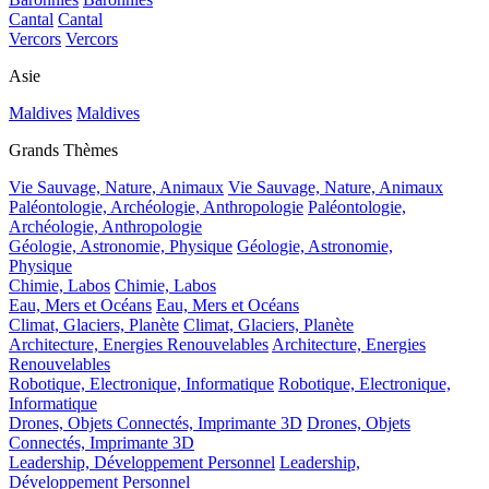
Cantal
Cantal
Vercors
Vercors
Asie
Maldives
Maldives
Grands Thèmes
Vie Sauvage, Nature, Animaux
Vie Sauvage, Nature, Animaux
Paléontologie, Archéologie, Anthropologie
Paléontologie,
Archéologie, Anthropologie
Géologie, Astronomie, Physique
Géologie, Astronomie,
Physique
Chimie, Labos
Chimie, Labos
Eau, Mers et Océans
Eau, Mers et Océans
Climat, Glaciers, Planète
Climat, Glaciers, Planète
Architecture, Energies Renouvelables
Architecture, Energies
Renouvelables
Robotique, Electronique, Informatique
Robotique, Electronique,
Informatique
Drones, Objets Connectés, Imprimante 3D
Drones, Objets
Connectés, Imprimante 3D
Leadership, Développement Personnel
Leadership,
Développement Personnel