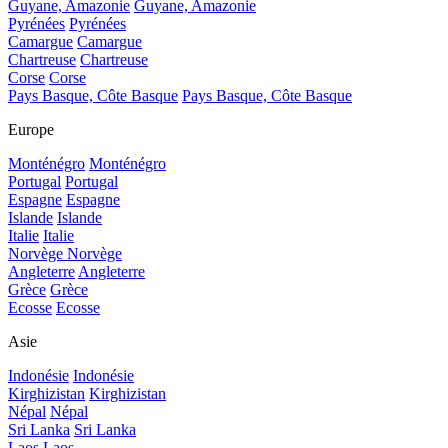
Guyane, Amazonie
Guyane, Amazonie
Pyrénées
Pyrénées
Camargue
Camargue
Chartreuse
Chartreuse
Corse
Corse
Pays Basque, Côte Basque
Pays Basque, Côte Basque
Europe
Monténégro
Monténégro
Portugal
Portugal
Espagne
Espagne
Islande
Islande
Italie
Italie
Norvège
Norvège
Angleterre
Angleterre
Grèce
Grèce
Ecosse
Ecosse
Asie
Indonésie
Indonésie
Kirghizistan
Kirghizistan
Népal
Népal
Sri Lanka
Sri Lanka
Laos
Laos