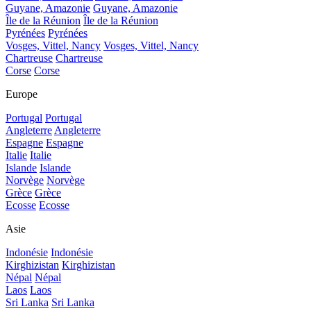
Guyane, Amazonie
Guyane, Amazonie
Île de la Réunion
Île de la Réunion
Pyrénées
Pyrénées
Vosges, Vittel, Nancy
Vosges, Vittel, Nancy
Chartreuse
Chartreuse
Corse
Corse
Europe
Portugal
Portugal
Angleterre
Angleterre
Espagne
Espagne
Italie
Italie
Islande
Islande
Norvège
Norvège
Grèce
Grèce
Ecosse
Ecosse
Asie
Indonésie
Indonésie
Kirghizistan
Kirghizistan
Népal
Népal
Laos
Laos
Sri Lanka
Sri Lanka