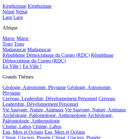
Kirghizistan
Kirghizistan
Népal
Népal
Laos
Laos
Afrique
Maroc
Maroc
Togo
Togo
Madagascar
Madagascar
République Démocratique du Congo (RDC)
République
Démocratique du Congo (RDC)
En Ville !
En Ville !
Grands Thèmes
Géologie, Astronomie, Physique
Géologie, Astronomie,
Physique
Cerveau, Leadership, Développement Personnel
Cerveau,
Leadership, Développement Personnel
Vie Sauvage, Nature, Animaux
Vie Sauvage, Nature, Animaux
Archéologie, Paléontologie, Anthropologie
Archéologie,
Paléontologie, Anthropologie
Chimie, Labos
Chimie, Labos
Eau, Mers et Océans
Eau, Mers et Océans
Climat, Glaciers, Planète
Climat, Glaciers, Planète