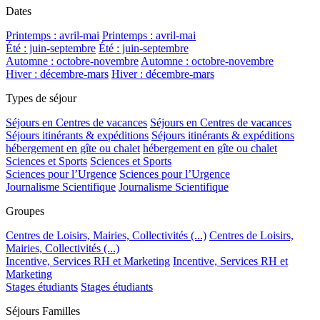
Dates
Printemps : avril-mai
Printemps : avril-mai
Été : juin-septembre
Été : juin-septembre
Automne : octobre-novembre
Automne : octobre-novembre
Hiver : décembre-mars
Hiver : décembre-mars
Types de séjour
Séjours en Centres de vacances
Séjours en Centres de vacances
Séjours itinérants & expéditions
Séjours itinérants & expéditions
hébergement en gîte ou chalet
hébergement en gîte ou chalet
Sciences et Sports
Sciences et Sports
Sciences pour l’Urgence
Sciences pour l’Urgence
Journalisme Scientifique
Journalisme Scientifique
Groupes
Centres de Loisirs, Mairies, Collectivités (...)
Centres de Loisirs,
Mairies, Collectivités (...)
Incentive, Services RH et Marketing
Incentive, Services RH et
Marketing
Stages étudiants
Stages étudiants
Séjours Familles