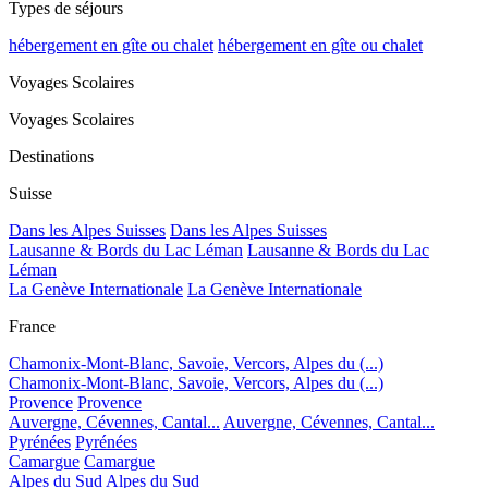
Types de séjours
hébergement en gîte ou chalet
hébergement en gîte ou chalet
Voyages Scolaires
Voyages Scolaires
Destinations
Suisse
Dans les Alpes Suisses
Dans les Alpes Suisses
Lausanne & Bords du Lac Léman
Lausanne & Bords du Lac
Léman
La Genève Internationale
La Genève Internationale
France
Chamonix-Mont-Blanc, Savoie, Vercors, Alpes du (...)
Chamonix-Mont-Blanc, Savoie, Vercors, Alpes du (...)
Provence
Provence
Auvergne, Cévennes, Cantal...
Auvergne, Cévennes, Cantal...
Pyrénées
Pyrénées
Camargue
Camargue
Alpes du Sud
Alpes du Sud