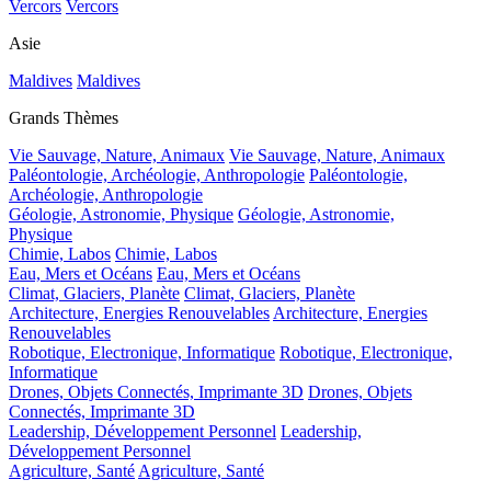
Vercors
Vercors
Asie
Maldives
Maldives
Grands Thèmes
Vie Sauvage, Nature, Animaux
Vie Sauvage, Nature, Animaux
Paléontologie, Archéologie, Anthropologie
Paléontologie,
Archéologie, Anthropologie
Géologie, Astronomie, Physique
Géologie, Astronomie,
Physique
Chimie, Labos
Chimie, Labos
Eau, Mers et Océans
Eau, Mers et Océans
Climat, Glaciers, Planète
Climat, Glaciers, Planète
Architecture, Energies Renouvelables
Architecture, Energies
Renouvelables
Robotique, Electronique, Informatique
Robotique, Electronique,
Informatique
Drones, Objets Connectés, Imprimante 3D
Drones, Objets
Connectés, Imprimante 3D
Leadership, Développement Personnel
Leadership,
Développement Personnel
Agriculture, Santé
Agriculture, Santé