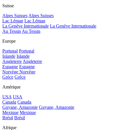
Suisse
Alpes Suisses
Alpes Suisses
Lac Léman
Lac Léman
La Genève Internationale
La Genève Internationale
Au Tessin
Au Tessin
Europe
Portugal
Portugal
Islande
Islande
Angleterre
Angleterre
Espagne
Espagne
Norvège
Norvège
Grèce
Grèce
Amérique
USA
USA
Canada
Canada
Guyane, Amazonie
Guyane, Amazonie
Mexique
Mexique
Brésil
Brésil
Afrique