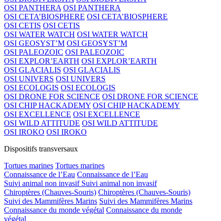
OSI PANTHERA
OSI PANTHERA
OSI CETA’BIOSPHERE
OSI CETA’BIOSPHERE
OSI CETIS
OSI CETIS
OSI WATER WATCH
OSI WATER WATCH
OSI GEOSYST’M
OSI GEOSYST’M
OSI PALEOZOIC
OSI PALEOZOIC
OSI EXPLOR’EARTH
OSI EXPLOR’EARTH
OSI GLACIALIS
OSI GLACIALIS
OSI UNIVERS
OSI UNIVERS
OSI ECOLOGIS
OSI ECOLOGIS
OSI DRONE FOR SCIENCE
OSI DRONE FOR SCIENCE
OSI CHIP HACKADEMY
OSI CHIP HACKADEMY
OSI EXCELLENCE
OSI EXCELLENCE
OSI WILD ATTITUDE
OSI WILD ATTITUDE
OSI IROKO
OSI IROKO
Dispositifs transversaux
Tortues marines
Tortues marines
Connaissance de l’Eau
Connaissance de l’Eau
Suivi animal non invasif
Suivi animal non invasif
Chiroptères (Chauves-Souris)
Chiroptères (Chauves-Souris)
Suivi des Mammifères Marins
Suivi des Mammifères Marins
Connaissance du monde végétal
Connaissance du monde
végétal