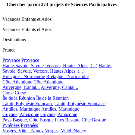
Chercher parmi
273
projets de Sciences Participatives
Vacances Enfants et Ados
Vacances Enfants et Ados
Destinations
France
Provence
Provence
Haute-Savoie, Savoie, Vercors, Hautes Alpes, (...)
Haute-
Savoie, Savoie, Vercors, Hautes Alpes, (...)
Bretagne - Normandie
Bretagne - Normandie
Côte Atlantique
Côte Atlantique
Auvergne, Cantal...
Auvergne, Cantal...
Corse
Corse
Île de la Réunion
Île de la Réunion
Tahiti, Polynésie Française
Tahiti, Polynésie Française
Antilles, Martinique
Antilles, Martinique
Guyane, Amazonie
Guyane, Amazonie
Pays Basque, Côte Basque
Pays Basque, Côte Basque
Pyrénées
Pyrénées
Vosges, Vittel, Nancy
Vosges, Vittel, Nancy