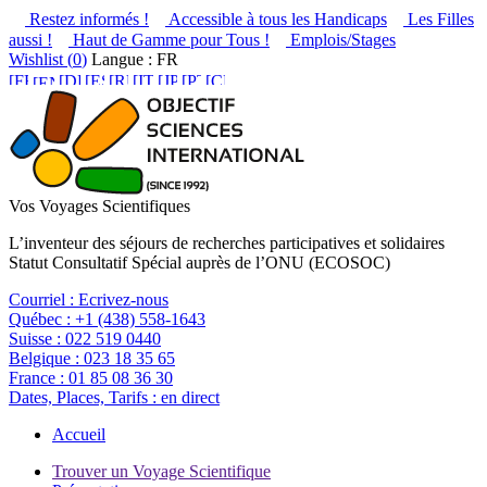
Restez informés !
Accessible à tous les Handicaps
Les Filles
aussi !
Haut de Gamme pour Tous !
Emplois/Stages
Wishlist (
0
)
Langue : FR
Vos Voyages Scientifiques
L’inventeur des séjours de recherches participatives et solidaires
Statut Consultatif Spécial auprès de l’ONU (ECOSOC)
Courriel :
Ecrivez-nous
Québec :
+1 (438) 558-1643
Suisse :
022 519 0440
Belgique :
023 18 35 65
France :
01 85 08 36 30
Dates, Places, Tarifs :
en direct
Accueil
Trouver un Voyage Scientifique