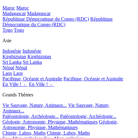
Maroc
Maroc
Madagascar
Madagascar
République Démocratique du Congo (RDC)
République
Démocratique du Congo (RDC)
Togo
Togo
Asie
Indonésie
Indonésie
Kirghizistan
Kirghizistan
Sri Lanka
Sri Lanka
Népal
Népal
Laos
Laos
Pacifique, Océanie et Australie
Pacifique, Océanie et Australie
En Ville !_-_
En Ville !_-_
Grands Thèmes
Vie Sauvage, Nature, Animaux...
Vie Sauvage, Nature,
Animaux...
Paléontologie, Archéologie...
Paléontologie, Archéologie...
Géologie, Astronomie, Physique, Mathématiques
Géologie,
Astronomie, Physique, Mathématiques
Chimie, Labos, Maths
Chimie, Labos, Maths