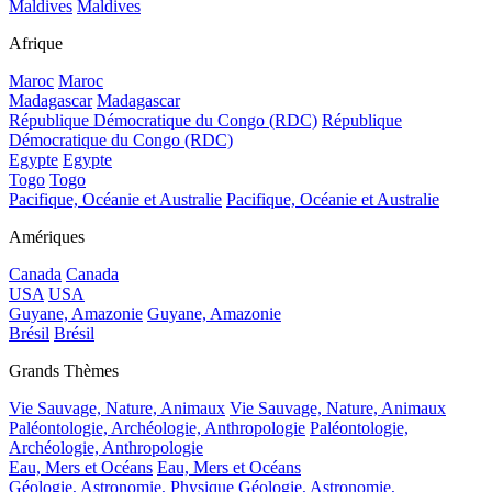
Maldives
Maldives
Afrique
Maroc
Maroc
Madagascar
Madagascar
République Démocratique du Congo (RDC)
République
Démocratique du Congo (RDC)
Egypte
Egypte
Togo
Togo
Pacifique, Océanie et Australie
Pacifique, Océanie et Australie
Amériques
Canada
Canada
USA
USA
Guyane, Amazonie
Guyane, Amazonie
Brésil
Brésil
Grands Thèmes
Vie Sauvage, Nature, Animaux
Vie Sauvage, Nature, Animaux
Paléontologie, Archéologie, Anthropologie
Paléontologie,
Archéologie, Anthropologie
Eau, Mers et Océans
Eau, Mers et Océans
Géologie, Astronomie, Physique
Géologie, Astronomie,