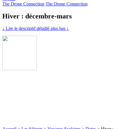
The Drone Connection
The Drone Connection
Hiver : décembre-mars
↓ Lire le descriptif détaillé plus bas ↓
Accueil
>
Les Séjours
>
Voyages Scolaires
>
Dates
>
Hiver :