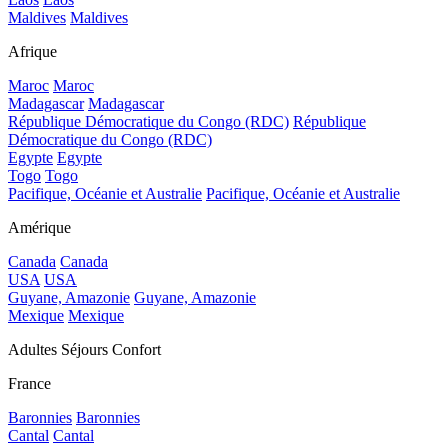
Maldives
Maldives
Afrique
Maroc
Maroc
Madagascar
Madagascar
République Démocratique du Congo (RDC)
République
Démocratique du Congo (RDC)
Egypte
Egypte
Togo
Togo
Pacifique, Océanie et Australie
Pacifique, Océanie et Australie
Amérique
Canada
Canada
USA
USA
Guyane, Amazonie
Guyane, Amazonie
Mexique
Mexique
Adultes Séjours Confort
France
Baronnies
Baronnies
Cantal
Cantal