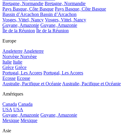
Bretagne, Normandie
Bretagne, Normandie
Pays Basque, Côte Basque
Pays Basque, Côte Basque
Bassin d’Arcachon
Bassin d’Arcachon
Vosges, Vittel, Nancy
Vosges, Vittel, Nancy
Guyane, Amazonie
Guyane, Amazonie
Île de la Réunion
Île de la Réunion
Europe
Angleterre
Angleterre
Norvège
Norvège
Italie
Italie
Grèce
Grèce
Portugal, Les Acores
Portugal, Les Acores
Ecosse
Ecosse
Australie, Pacifique et Océanie
Australie, Pacifique et Océanie
Amériques
Canada
Canada
USA
USA
Guyane, Amazonie
Guyane, Amazonie
Mexique
Mexique
Asie