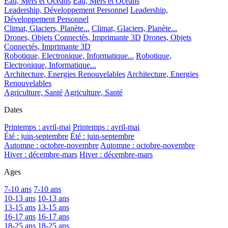
Eau, Mers et Océans
Eau, Mers et Océans
Leadership, Développement Personnel
Leadership,
Développement Personnel
Climat, Glaciers, Planète...
Climat, Glaciers, Planète...
Drones, Objets Connectés, Imprimante 3D
Drones, Objets
Connectés, Imprimante 3D
Robotique, Electronique, Informatique...
Robotique,
Electronique, Informatique...
Architecture, Energies Renouvelables
Architecture, Energies
Renouvelables
Agriculture, Santé
Agriculture, Santé
Dates
Printemps : avril-mai
Printemps : avril-mai
Été : juin-septembre
Été : juin-septembre
Automne : octobre-novembre
Automne : octobre-novembre
Hiver : décembre-mars
Hiver : décembre-mars
Ages
7-10 ans
7-10 ans
10-13 ans
10-13 ans
13-15 ans
13-15 ans
16-17 ans
16-17 ans
18-25 ans
18-25 ans