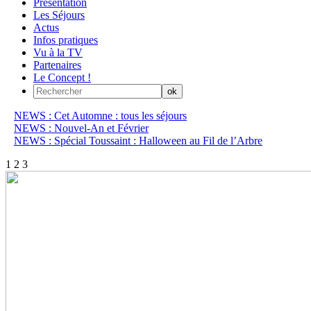
Présentation
Les Séjours
Actus
Infos pratiques
Vu à la TV
Partenaires
Le Concept !
NEWS : Cet Automne : tous les séjours
NEWS : Nouvel-An et Février
NEWS : Spécial Toussaint : Halloween au Fil de l’Arbre
1
2
3