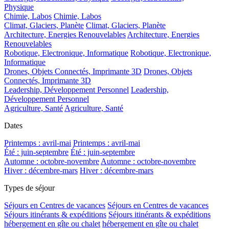
Physique
Chimie, Labos
Chimie, Labos
Climat, Glaciers, Planète
Climat, Glaciers, Planète
Architecture, Energies Renouvelables
Architecture, Energies
Renouvelables
Robotique, Electronique, Informatique
Robotique, Electronique,
Informatique
Drones, Objets Connectés, Imprimante 3D
Drones, Objets
Connectés, Imprimante 3D
Leadership, Développement Personnel
Leadership,
Développement Personnel
Agriculture, Santé
Agriculture, Santé
Dates
Printemps : avril-mai
Printemps : avril-mai
Été : juin-septembre
Été : juin-septembre
Automne : octobre-novembre
Automne : octobre-novembre
Hiver : décembre-mars
Hiver : décembre-mars
Types de séjour
Séjours en Centres de vacances
Séjours en Centres de vacances
Séjours itinérants & expéditions
Séjours itinérants & expéditions
hébergement en gîte ou chalet
hébergement en gîte ou chalet