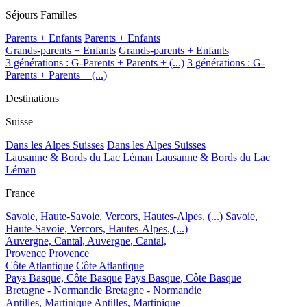
Séjours Familles
Parents + Enfants
Parents + Enfants
Grands-parents + Enfants
Grands-parents + Enfants
3 générations : G-Parents + Parents + (...)
3 générations : G-
Parents + Parents + (...)
Destinations
Suisse
Dans les Alpes Suisses
Dans les Alpes Suisses
Lausanne & Bords du Lac Léman
Lausanne & Bords du Lac
Léman
France
Savoie, Haute-Savoie, Vercors, Hautes-Alpes, (...)
Savoie,
Haute-Savoie, Vercors, Hautes-Alpes, (...)
Auvergne, Cantal,
Auvergne, Cantal,
Provence
Provence
Côte Atlantique
Côte Atlantique
Pays Basque, Côte Basque
Pays Basque, Côte Basque
Bretagne - Normandie
Bretagne - Normandie
Antilles, Martinique
Antilles, Martinique