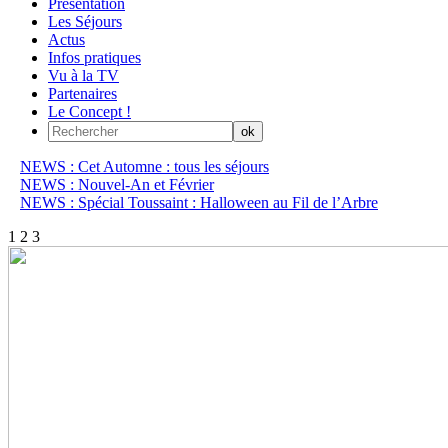
Présentation
Les Séjours
Actus
Infos pratiques
Vu à la TV
Partenaires
Le Concept !
NEWS : Cet Automne : tous les séjours
NEWS : Nouvel-An et Février
NEWS : Spécial Toussaint : Halloween au Fil de l’Arbre
1
2
3