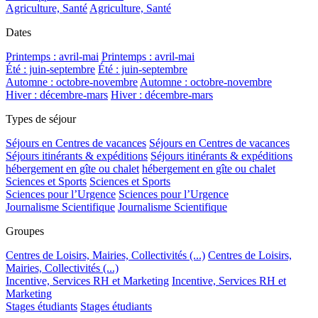
Agriculture, Santé
Agriculture, Santé
Dates
Printemps : avril-mai
Printemps : avril-mai
Été : juin-septembre
Été : juin-septembre
Automne : octobre-novembre
Automne : octobre-novembre
Hiver : décembre-mars
Hiver : décembre-mars
Types de séjour
Séjours en Centres de vacances
Séjours en Centres de vacances
Séjours itinérants & expéditions
Séjours itinérants & expéditions
hébergement en gîte ou chalet
hébergement en gîte ou chalet
Sciences et Sports
Sciences et Sports
Sciences pour l’Urgence
Sciences pour l’Urgence
Journalisme Scientifique
Journalisme Scientifique
Groupes
Centres de Loisirs, Mairies, Collectivités (...)
Centres de Loisirs,
Mairies, Collectivités (...)
Incentive, Services RH et Marketing
Incentive, Services RH et
Marketing
Stages étudiants
Stages étudiants