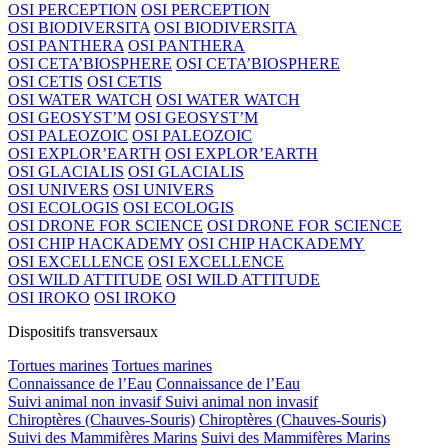
OSI PERCEPTION
OSI PERCEPTION
OSI BIODIVERSITA
OSI BIODIVERSITA
OSI PANTHERA
OSI PANTHERA
OSI CETA’BIOSPHERE
OSI CETA’BIOSPHERE
OSI CETIS
OSI CETIS
OSI WATER WATCH
OSI WATER WATCH
OSI GEOSYST’M
OSI GEOSYST’M
OSI PALEOZOIC
OSI PALEOZOIC
OSI EXPLOR’EARTH
OSI EXPLOR’EARTH
OSI GLACIALIS
OSI GLACIALIS
OSI UNIVERS
OSI UNIVERS
OSI ECOLOGIS
OSI ECOLOGIS
OSI DRONE FOR SCIENCE
OSI DRONE FOR SCIENCE
OSI CHIP HACKADEMY
OSI CHIP HACKADEMY
OSI EXCELLENCE
OSI EXCELLENCE
OSI WILD ATTITUDE
OSI WILD ATTITUDE
OSI IROKO
OSI IROKO
Dispositifs transversaux
Tortues marines
Tortues marines
Connaissance de l’Eau
Connaissance de l’Eau
Suivi animal non invasif
Suivi animal non invasif
Chiroptères (Chauves-Souris)
Chiroptères (Chauves-Souris)
Suivi des Mammifères Marins
Suivi des Mammifères Marins