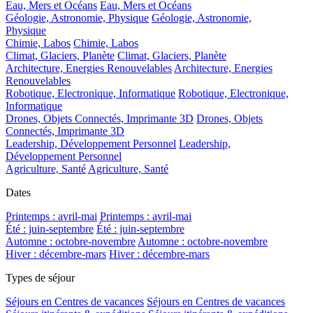
Eau, Mers et Océans
Eau, Mers et Océans
Géologie, Astronomie, Physique
Géologie, Astronomie,
Physique
Chimie, Labos
Chimie, Labos
Climat, Glaciers, Planète
Climat, Glaciers, Planète
Architecture, Energies Renouvelables
Architecture, Energies
Renouvelables
Robotique, Electronique, Informatique
Robotique, Electronique,
Informatique
Drones, Objets Connectés, Imprimante 3D
Drones, Objets
Connectés, Imprimante 3D
Leadership, Développement Personnel
Leadership,
Développement Personnel
Agriculture, Santé
Agriculture, Santé
Dates
Printemps : avril-mai
Printemps : avril-mai
Été : juin-septembre
Été : juin-septembre
Automne : octobre-novembre
Automne : octobre-novembre
Hiver : décembre-mars
Hiver : décembre-mars
Types de séjour
Séjours en Centres de vacances
Séjours en Centres de vacances