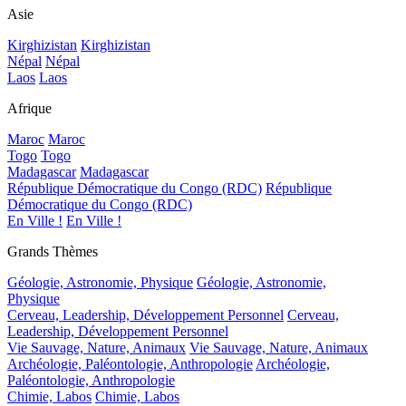
Asie
Kirghizistan
Kirghizistan
Népal
Népal
Laos
Laos
Afrique
Maroc
Maroc
Togo
Togo
Madagascar
Madagascar
République Démocratique du Congo (RDC)
République
Démocratique du Congo (RDC)
En Ville !
En Ville !
Grands Thèmes
Géologie, Astronomie, Physique
Géologie, Astronomie,
Physique
Cerveau, Leadership, Développement Personnel
Cerveau,
Leadership, Développement Personnel
Vie Sauvage, Nature, Animaux
Vie Sauvage, Nature, Animaux
Archéologie, Paléontologie, Anthropologie
Archéologie,
Paléontologie, Anthropologie
Chimie, Labos
Chimie, Labos