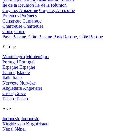
Île de la Réunion
Île de la Réunion
Guyane, Amazonie
Guyane, Amazonie
Pyrénées
Pyrénées
Camargue
Camargue
Chartreuse
Chartreuse
Corse
Corse
Pays Basque, Côte Basque
Pays Basque, Côte Basque
Europe
Monténégro
Monténégro
Portugal
Portugal
Espagne
Espagne
Islande
Islande
Italie
Italie
Norvège
Norvège
Angleterre
Angleterre
Grèce
Grèce
Ecosse
Ecosse
Asie
Indonésie
Indonésie
Kirghizistan
Kirghizistan
Népal
Népal