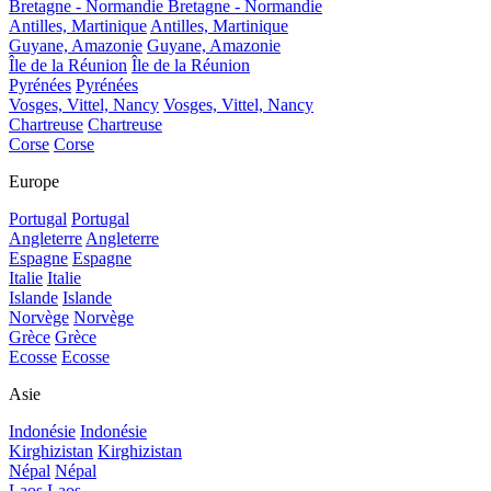
Bretagne - Normandie
Bretagne - Normandie
Antilles, Martinique
Antilles, Martinique
Guyane, Amazonie
Guyane, Amazonie
Île de la Réunion
Île de la Réunion
Pyrénées
Pyrénées
Vosges, Vittel, Nancy
Vosges, Vittel, Nancy
Chartreuse
Chartreuse
Corse
Corse
Europe
Portugal
Portugal
Angleterre
Angleterre
Espagne
Espagne
Italie
Italie
Islande
Islande
Norvège
Norvège
Grèce
Grèce
Ecosse
Ecosse
Asie
Indonésie
Indonésie
Kirghizistan
Kirghizistan
Népal
Népal
Laos
Laos