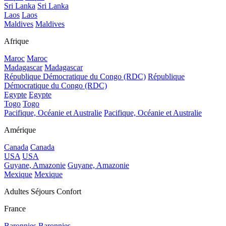
Sri Lanka
Sri Lanka
Laos
Laos
Maldives
Maldives
Afrique
Maroc
Maroc
Madagascar
Madagascar
République Démocratique du Congo (RDC)
République
Démocratique du Congo (RDC)
Egypte
Egypte
Togo
Togo
Pacifique, Océanie et Australie
Pacifique, Océanie et Australie
Amérique
Canada
Canada
USA
USA
Guyane, Amazonie
Guyane, Amazonie
Mexique
Mexique
Adultes Séjours Confort
France
Baronnies
Baronnies