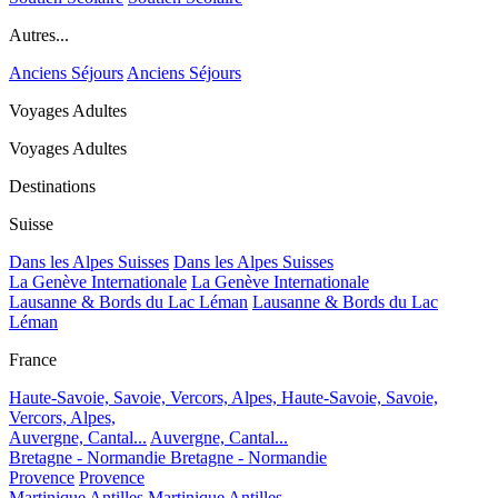
Autres...
Anciens Séjours
Anciens Séjours
Voyages Adultes
Voyages Adultes
Destinations
Suisse
Dans les Alpes Suisses
Dans les Alpes Suisses
La Genève Internationale
La Genève Internationale
Lausanne & Bords du Lac Léman
Lausanne & Bords du Lac
Léman
France
Haute-Savoie, Savoie, Vercors, Alpes,
Haute-Savoie, Savoie,
Vercors, Alpes,
Auvergne, Cantal...
Auvergne, Cantal...
Bretagne - Normandie
Bretagne - Normandie
Provence
Provence
Martinique Antilles
Martinique Antilles