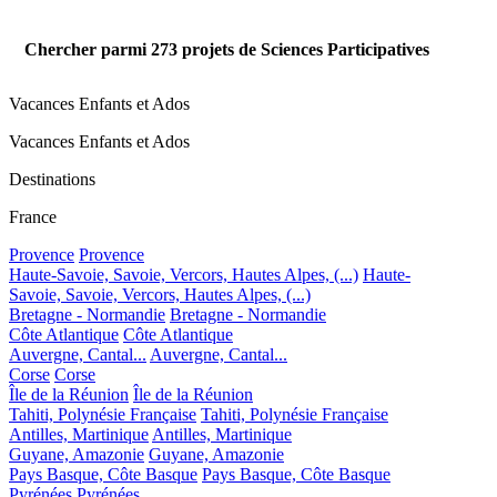
Chercher parmi
273
projets de Sciences Participatives
Vacances Enfants et Ados
Vacances Enfants et Ados
Destinations
France
Provence
Provence
Haute-Savoie, Savoie, Vercors, Hautes Alpes, (...)
Haute-
Savoie, Savoie, Vercors, Hautes Alpes, (...)
Bretagne - Normandie
Bretagne - Normandie
Côte Atlantique
Côte Atlantique
Auvergne, Cantal...
Auvergne, Cantal...
Corse
Corse
Île de la Réunion
Île de la Réunion
Tahiti, Polynésie Française
Tahiti, Polynésie Française
Antilles, Martinique
Antilles, Martinique
Guyane, Amazonie
Guyane, Amazonie
Pays Basque, Côte Basque
Pays Basque, Côte Basque
Pyrénées
Pyrénées