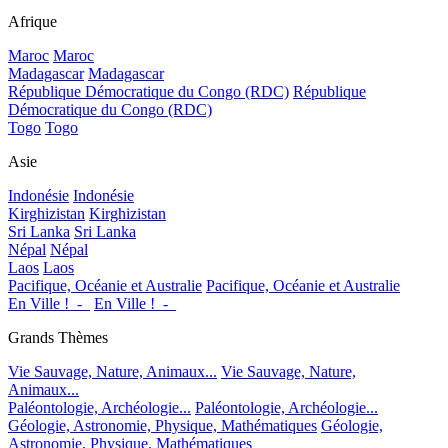
Afrique
Maroc
Maroc
Madagascar
Madagascar
République Démocratique du Congo (RDC)
République
Démocratique du Congo (RDC)
Togo
Togo
Asie
Indonésie
Indonésie
Kirghizistan
Kirghizistan
Sri Lanka
Sri Lanka
Népal
Népal
Laos
Laos
Pacifique, Océanie et Australie
Pacifique, Océanie et Australie
En Ville !_-_
En Ville !_-_
Grands Thèmes
Vie Sauvage, Nature, Animaux...
Vie Sauvage, Nature,
Animaux...
Paléontologie, Archéologie...
Paléontologie, Archéologie...
Géologie, Astronomie, Physique, Mathématiques
Géologie,
Astronomie, Physique, Mathématiques