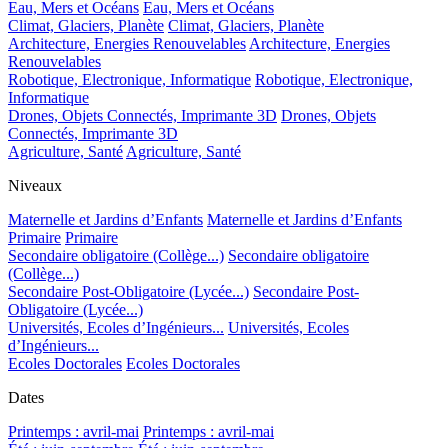
Eau, Mers et Océans
Eau, Mers et Océans
Climat, Glaciers, Planète
Climat, Glaciers, Planète
Architecture, Energies Renouvelables
Architecture, Energies
Renouvelables
Robotique, Electronique, Informatique
Robotique, Electronique,
Informatique
Drones, Objets Connectés, Imprimante 3D
Drones, Objets
Connectés, Imprimante 3D
Agriculture, Santé
Agriculture, Santé
Niveaux
Maternelle et Jardins d’Enfants
Maternelle et Jardins d’Enfants
Primaire
Primaire
Secondaire obligatoire (Collège...)
Secondaire obligatoire
(Collège...)
Secondaire Post-Obligatoire (Lycée...)
Secondaire Post-
Obligatoire (Lycée...)
Universités, Ecoles d’Ingénieurs...
Universités, Ecoles
d’Ingénieurs...
Ecoles Doctorales
Ecoles Doctorales
Dates
Printemps : avril-mai
Printemps : avril-mai