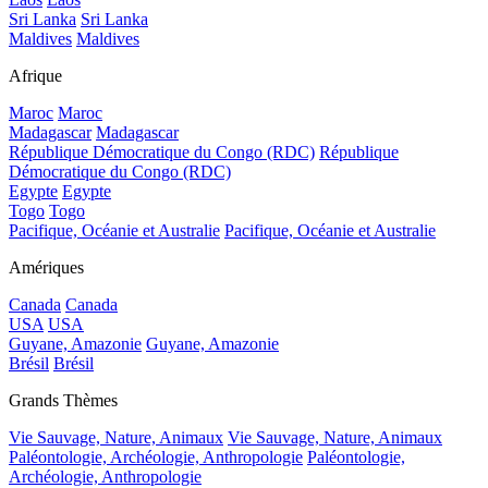
Sri Lanka
Sri Lanka
Maldives
Maldives
Afrique
Maroc
Maroc
Madagascar
Madagascar
République Démocratique du Congo (RDC)
République
Démocratique du Congo (RDC)
Egypte
Egypte
Togo
Togo
Pacifique, Océanie et Australie
Pacifique, Océanie et Australie
Amériques
Canada
Canada
USA
USA
Guyane, Amazonie
Guyane, Amazonie
Brésil
Brésil
Grands Thèmes
Vie Sauvage, Nature, Animaux
Vie Sauvage, Nature, Animaux
Paléontologie, Archéologie, Anthropologie
Paléontologie,
Archéologie, Anthropologie