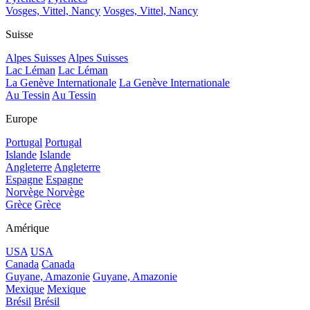
Vosges, Vittel, Nancy
Vosges, Vittel, Nancy
Suisse
Alpes Suisses
Alpes Suisses
Lac Léman
Lac Léman
La Genève Internationale
La Genève Internationale
Au Tessin
Au Tessin
Europe
Portugal
Portugal
Islande
Islande
Angleterre
Angleterre
Espagne
Espagne
Norvège
Norvège
Grèce
Grèce
Amérique
USA
USA
Canada
Canada
Guyane, Amazonie
Guyane, Amazonie
Mexique
Mexique
Brésil
Brésil