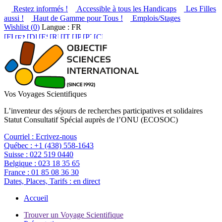
Restez informés !
Accessible à tous les Handicaps
Les Filles
aussi !
Haut de Gamme pour Tous !
Emplois/Stages
Wishlist (
0
)
Langue : FR
Vos Voyages Scientifiques
L’inventeur des séjours de recherches participatives et solidaires
Statut Consultatif Spécial auprès de l’ONU (ECOSOC)
Courriel :
Ecrivez-nous
Québec :
+1 (438) 558-1643
Suisse :
022 519 0440
Belgique :
023 18 35 65
France :
01 85 08 36 30
Dates, Places, Tarifs :
en direct
Accueil
Trouver un Voyage Scientifique