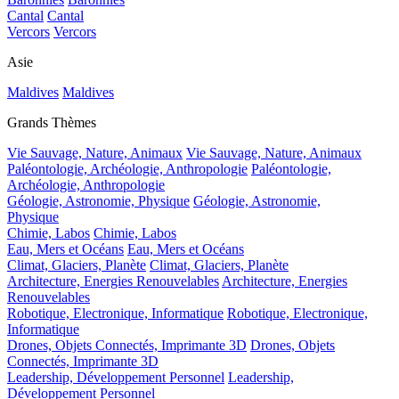
Cantal
Cantal
Vercors
Vercors
Asie
Maldives
Maldives
Grands Thèmes
Vie Sauvage, Nature, Animaux
Vie Sauvage, Nature, Animaux
Paléontologie, Archéologie, Anthropologie
Paléontologie,
Archéologie, Anthropologie
Géologie, Astronomie, Physique
Géologie, Astronomie,
Physique
Chimie, Labos
Chimie, Labos
Eau, Mers et Océans
Eau, Mers et Océans
Climat, Glaciers, Planète
Climat, Glaciers, Planète
Architecture, Energies Renouvelables
Architecture, Energies
Renouvelables
Robotique, Electronique, Informatique
Robotique, Electronique,
Informatique
Drones, Objets Connectés, Imprimante 3D
Drones, Objets
Connectés, Imprimante 3D
Leadership, Développement Personnel
Leadership,
Développement Personnel