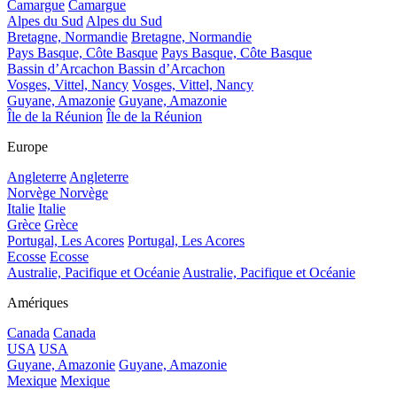
Camargue
Camargue
Alpes du Sud
Alpes du Sud
Bretagne, Normandie
Bretagne, Normandie
Pays Basque, Côte Basque
Pays Basque, Côte Basque
Bassin d’Arcachon
Bassin d’Arcachon
Vosges, Vittel, Nancy
Vosges, Vittel, Nancy
Guyane, Amazonie
Guyane, Amazonie
Île de la Réunion
Île de la Réunion
Europe
Angleterre
Angleterre
Norvège
Norvège
Italie
Italie
Grèce
Grèce
Portugal, Les Acores
Portugal, Les Acores
Ecosse
Ecosse
Australie, Pacifique et Océanie
Australie, Pacifique et Océanie
Amériques
Canada
Canada
USA
USA
Guyane, Amazonie
Guyane, Amazonie
Mexique
Mexique