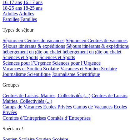
16-17 ans
16-17 ans
18-25 ans
18-25 ans
Adultes
Adultes
Familles
Familles
Types de séjour
Séjours en Centres de vacances
Séjours en Centres de vacances
Séjours itinérants & expéditions
Séjours itinérants & expéditions
hébergement en gîte ou chalet
hébergement en gîte ou chalet
Sciences et Sports
Sciences et Sports
Sciences pour l’Urgence
Sciences pour l’Urgence
Vacances et Soutien Scolaire
Vacances et Soutien Scolaire
Journalisme Scientifique
Journalisme Scientifique
Groupes
Centres de Loisirs, Mairies, Collectivités (...)
Centres de Loisirs,
Mairies, Collectivités (...)
Camps de Vacances Ecoles Privées
Camps de Vacances Ecoles
Privées
Comités d’Entreprises
Comités d’Entreprises
Spéciaux !
Soutien Scolaire
Soutien Scolaire