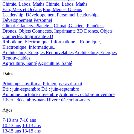
Chimie, Labos, Maths
Chimie, Labos, Maths
Eau, Mers et Océans
Eau, Mers et Océans
Leadership, Développement Personnel
Leadership,
Développement Personnel
Climat, Glaciers, Planète...
Climat, Glaciers, Planète...
Drones, Objets Connectés, Imprimante 3D
Drones, Objets
Connectés, Imprimante 3D
Robotique, Electronique, Informatique...
Robotique,
Electronique, Informatique...
Architecture, Energies Renouvelables
Architecture, Energies
Renouvelables
Agriculture, Santé
Agriculture, Santé
Dates
Printemps : avril-mai
Printemps : avril-mai
Été : juin-septembre
Été : juin-septembre
Automne : octobre-novembre
Automne : octobre-novembre
Hiver : décembre-mars
Hiver : décembre-mars
Ages
7-10 ans
7-10 ans
10-13 ans
10-13 ans
13-15 ans
13-15 ans