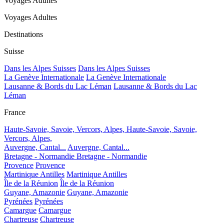
Voyages Adultes
Voyages Adultes
Destinations
Suisse
Dans les Alpes Suisses
Dans les Alpes Suisses
La Genève Internationale
La Genève Internationale
Lausanne & Bords du Lac Léman
Lausanne & Bords du Lac
Léman
France
Haute-Savoie, Savoie, Vercors, Alpes,
Haute-Savoie, Savoie,
Vercors, Alpes,
Auvergne, Cantal...
Auvergne, Cantal...
Bretagne - Normandie
Bretagne - Normandie
Provence
Provence
Martinique Antilles
Martinique Antilles
Île de la Réunion
Île de la Réunion
Guyane, Amazonie
Guyane, Amazonie
Pyrénées
Pyrénées
Camargue
Camargue
Chartreuse
Chartreuse