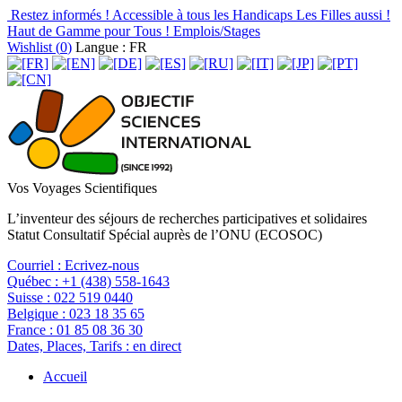
Restez informés !
Accessible à tous les Handicaps
Les Filles aussi !
Haut de Gamme pour Tous !
Emplois/Stages
Wishlist (
0
)
Langue : FR
Vos Voyages Scientifiques
L’inventeur des séjours de recherches participatives et solidaires
Statut Consultatif Spécial auprès de l’ONU (ECOSOC)
Courriel :
Ecrivez-nous
Québec :
+1 (438) 558-1643
Suisse :
022 519 0440
Belgique :
023 18 35 65
France :
01 85 08 36 30
Dates, Places, Tarifs :
en direct
Accueil