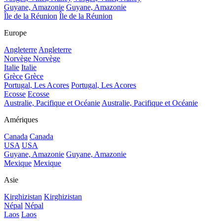
Guyane, Amazonie
Guyane, Amazonie
Île de la Réunion
Île de la Réunion
Europe
Angleterre
Angleterre
Norvège
Norvège
Italie
Italie
Grèce
Grèce
Portugal, Les Acores
Portugal, Les Acores
Ecosse
Ecosse
Australie, Pacifique et Océanie
Australie, Pacifique et Océanie
Amériques
Canada
Canada
USA
USA
Guyane, Amazonie
Guyane, Amazonie
Mexique
Mexique
Asie
Kirghizistan
Kirghizistan
Népal
Népal
Laos
Laos