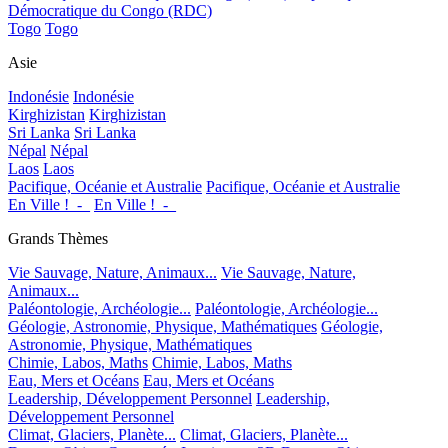
Démocratique du Congo (RDC)
Togo
Togo
Asie
Indonésie
Indonésie
Kirghizistan
Kirghizistan
Sri Lanka
Sri Lanka
Népal
Népal
Laos
Laos
Pacifique, Océanie et Australie
Pacifique, Océanie et Australie
En Ville !_-_
En Ville !_-_
Grands Thèmes
Vie Sauvage, Nature, Animaux...
Vie Sauvage, Nature,
Animaux...
Paléontologie, Archéologie...
Paléontologie, Archéologie...
Géologie, Astronomie, Physique, Mathématiques
Géologie,
Astronomie, Physique, Mathématiques
Chimie, Labos, Maths
Chimie, Labos, Maths
Eau, Mers et Océans
Eau, Mers et Océans
Leadership, Développement Personnel
Leadership,
Développement Personnel
Climat, Glaciers, Planète...
Climat, Glaciers, Planète...