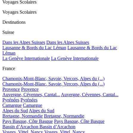
Voyages Scolaires
Voyages Scolaires
Destinations
Suisse
Dans les Alpes Suisses
Dans les Alpes Suisses
Lausanne & Bords du Lac Léman
Lausanne & Bords du Lac
Léman
La Genève Internationale
La Genève Internationale
France
Chamonix-Mont-Blanc, Savoie, Vercors, Alpes du (...)
Chamonix-Mont-Blanc, Savoie, Vercors, Alpes du (...)
Provence
Provence
Auvergne, Cévennes, Cantal...
Auvergne, Cévennes, Cantal...
Pyrénées
Pyrénées
Camargue
Camargue
Alpes du Sud
Alpes du Sud
Bretagne, Normandie
Bretagne, Normandie
Pays Basque, Côte Basque
Pays Basque, Côte Basque
Bassin d’Arcachon
Bassin d’Arcachon
Vosges, Vittel, Nancy
Vosges, Vittel, Nancy