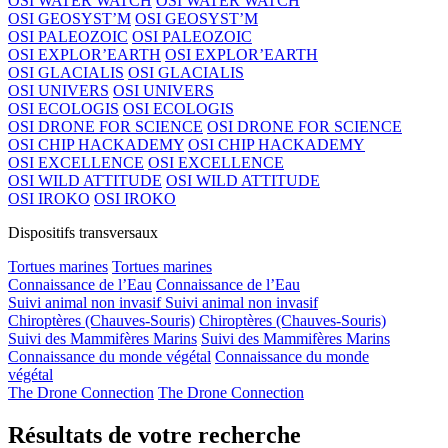
OSI WATER WATCH
OSI WATER WATCH
OSI GEOSYST’M
OSI GEOSYST’M
OSI PALEOZOIC
OSI PALEOZOIC
OSI EXPLOR’EARTH
OSI EXPLOR’EARTH
OSI GLACIALIS
OSI GLACIALIS
OSI UNIVERS
OSI UNIVERS
OSI ECOLOGIS
OSI ECOLOGIS
OSI DRONE FOR SCIENCE
OSI DRONE FOR SCIENCE
OSI CHIP HACKADEMY
OSI CHIP HACKADEMY
OSI EXCELLENCE
OSI EXCELLENCE
OSI WILD ATTITUDE
OSI WILD ATTITUDE
OSI IROKO
OSI IROKO
Dispositifs transversaux
Tortues marines
Tortues marines
Connaissance de l’Eau
Connaissance de l’Eau
Suivi animal non invasif
Suivi animal non invasif
Chiroptères (Chauves-Souris)
Chiroptères (Chauves-Souris)
Suivi des Mammifères Marins
Suivi des Mammifères Marins
Connaissance du monde végétal
Connaissance du monde
végétal
The Drone Connection
The Drone Connection
Résultats de votre recherche