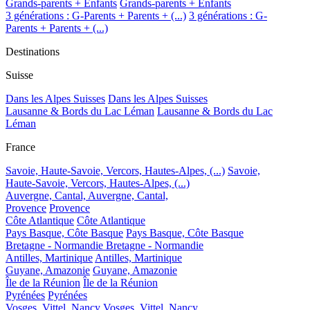
Grands-parents + Enfants
Grands-parents + Enfants
3 générations : G-Parents + Parents + (...)
3 générations : G-
Parents + Parents + (...)
Destinations
Suisse
Dans les Alpes Suisses
Dans les Alpes Suisses
Lausanne & Bords du Lac Léman
Lausanne & Bords du Lac
Léman
France
Savoie, Haute-Savoie, Vercors, Hautes-Alpes, (...)
Savoie,
Haute-Savoie, Vercors, Hautes-Alpes, (...)
Auvergne, Cantal,
Auvergne, Cantal,
Provence
Provence
Côte Atlantique
Côte Atlantique
Pays Basque, Côte Basque
Pays Basque, Côte Basque
Bretagne - Normandie
Bretagne - Normandie
Antilles, Martinique
Antilles, Martinique
Guyane, Amazonie
Guyane, Amazonie
Île de la Réunion
Île de la Réunion
Pyrénées
Pyrénées
Vosges, Vittel, Nancy
Vosges, Vittel, Nancy