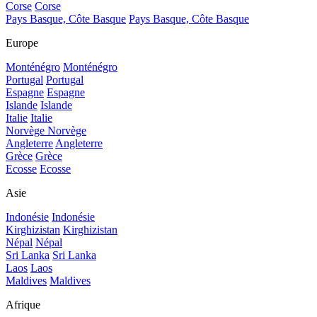
Corse
Corse
Pays Basque, Côte Basque
Pays Basque, Côte Basque
Europe
Monténégro
Monténégro
Portugal
Portugal
Espagne
Espagne
Islande
Islande
Italie
Italie
Norvège
Norvège
Angleterre
Angleterre
Grèce
Grèce
Ecosse
Ecosse
Asie
Indonésie
Indonésie
Kirghizistan
Kirghizistan
Népal
Népal
Sri Lanka
Sri Lanka
Laos
Laos
Maldives
Maldives
Afrique