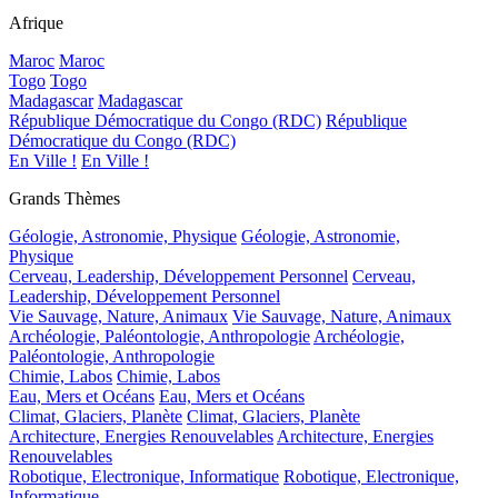
Afrique
Maroc
Maroc
Togo
Togo
Madagascar
Madagascar
République Démocratique du Congo (RDC)
République
Démocratique du Congo (RDC)
En Ville !
En Ville !
Grands Thèmes
Géologie, Astronomie, Physique
Géologie, Astronomie,
Physique
Cerveau, Leadership, Développement Personnel
Cerveau,
Leadership, Développement Personnel
Vie Sauvage, Nature, Animaux
Vie Sauvage, Nature, Animaux
Archéologie, Paléontologie, Anthropologie
Archéologie,
Paléontologie, Anthropologie
Chimie, Labos
Chimie, Labos
Eau, Mers et Océans
Eau, Mers et Océans
Climat, Glaciers, Planète
Climat, Glaciers, Planète
Architecture, Energies Renouvelables
Architecture, Energies
Renouvelables
Robotique, Electronique, Informatique
Robotique, Electronique,
Informatique