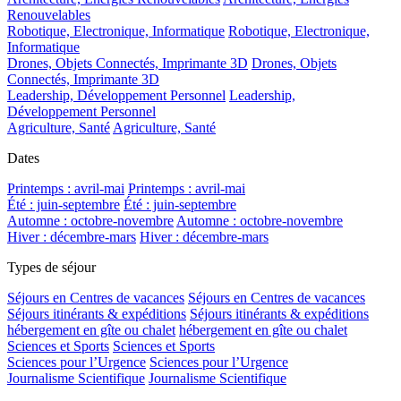
Renouvelables
Robotique, Electronique, Informatique
Robotique, Electronique,
Informatique
Drones, Objets Connectés, Imprimante 3D
Drones, Objets
Connectés, Imprimante 3D
Leadership, Développement Personnel
Leadership,
Développement Personnel
Agriculture, Santé
Agriculture, Santé
Dates
Printemps : avril-mai
Printemps : avril-mai
Été : juin-septembre
Été : juin-septembre
Automne : octobre-novembre
Automne : octobre-novembre
Hiver : décembre-mars
Hiver : décembre-mars
Types de séjour
Séjours en Centres de vacances
Séjours en Centres de vacances
Séjours itinérants & expéditions
Séjours itinérants & expéditions
hébergement en gîte ou chalet
hébergement en gîte ou chalet
Sciences et Sports
Sciences et Sports
Sciences pour l’Urgence
Sciences pour l’Urgence
Journalisme Scientifique
Journalisme Scientifique