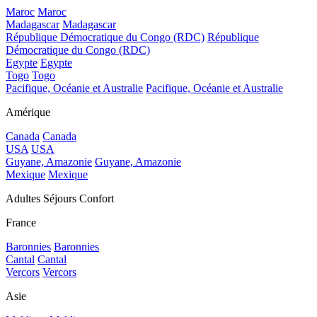
Maroc
Maroc
Madagascar
Madagascar
République Démocratique du Congo (RDC)
République
Démocratique du Congo (RDC)
Egypte
Egypte
Togo
Togo
Pacifique, Océanie et Australie
Pacifique, Océanie et Australie
Amérique
Canada
Canada
USA
USA
Guyane, Amazonie
Guyane, Amazonie
Mexique
Mexique
Adultes Séjours Confort
France
Baronnies
Baronnies
Cantal
Cantal
Vercors
Vercors
Asie