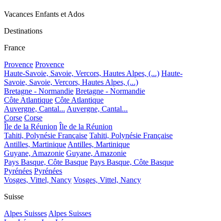
Vacances Enfants et Ados
Destinations
France
Provence
Provence
Haute-Savoie, Savoie, Vercors, Hautes Alpes, (...)
Haute-
Savoie, Savoie, Vercors, Hautes Alpes, (...)
Bretagne - Normandie
Bretagne - Normandie
Côte Atlantique
Côte Atlantique
Auvergne, Cantal...
Auvergne, Cantal...
Corse
Corse
Île de la Réunion
Île de la Réunion
Tahiti, Polynésie Française
Tahiti, Polynésie Française
Antilles, Martinique
Antilles, Martinique
Guyane, Amazonie
Guyane, Amazonie
Pays Basque, Côte Basque
Pays Basque, Côte Basque
Pyrénées
Pyrénées
Vosges, Vittel, Nancy
Vosges, Vittel, Nancy
Suisse
Alpes Suisses
Alpes Suisses