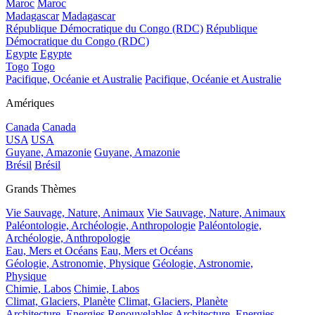
Maroc
Maroc
Madagascar
Madagascar
République Démocratique du Congo (RDC)
République
Démocratique du Congo (RDC)
Egypte
Egypte
Togo
Togo
Pacifique, Océanie et Australie
Pacifique, Océanie et Australie
Amériques
Canada
Canada
USA
USA
Guyane, Amazonie
Guyane, Amazonie
Brésil
Brésil
Grands Thèmes
Vie Sauvage, Nature, Animaux
Vie Sauvage, Nature, Animaux
Paléontologie, Archéologie, Anthropologie
Paléontologie,
Archéologie, Anthropologie
Eau, Mers et Océans
Eau, Mers et Océans
Géologie, Astronomie, Physique
Géologie, Astronomie,
Physique
Chimie, Labos
Chimie, Labos
Climat, Glaciers, Planète
Climat, Glaciers, Planète
Architecture, Energies Renouvelables
Architecture, Energies