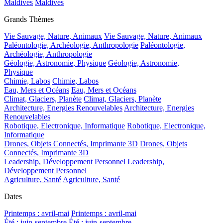
Maldives
Maldives
Grands Thèmes
Vie Sauvage, Nature, Animaux
Vie Sauvage, Nature, Animaux
Paléontologie, Archéologie, Anthropologie
Paléontologie,
Archéologie, Anthropologie
Géologie, Astronomie, Physique
Géologie, Astronomie,
Physique
Chimie, Labos
Chimie, Labos
Eau, Mers et Océans
Eau, Mers et Océans
Climat, Glaciers, Planète
Climat, Glaciers, Planète
Architecture, Energies Renouvelables
Architecture, Energies
Renouvelables
Robotique, Electronique, Informatique
Robotique, Electronique,
Informatique
Drones, Objets Connectés, Imprimante 3D
Drones, Objets
Connectés, Imprimante 3D
Leadership, Développement Personnel
Leadership,
Développement Personnel
Agriculture, Santé
Agriculture, Santé
Dates
Printemps : avril-mai
Printemps : avril-mai
Été : juin-septembre
Été : juin-septembre