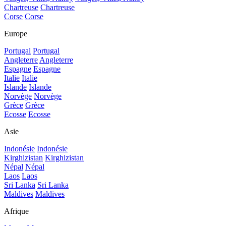
Chartreuse
Chartreuse
Corse
Corse
Europe
Portugal
Portugal
Angleterre
Angleterre
Espagne
Espagne
Italie
Italie
Islande
Islande
Norvège
Norvège
Grèce
Grèce
Ecosse
Ecosse
Asie
Indonésie
Indonésie
Kirghizistan
Kirghizistan
Népal
Népal
Laos
Laos
Sri Lanka
Sri Lanka
Maldives
Maldives
Afrique