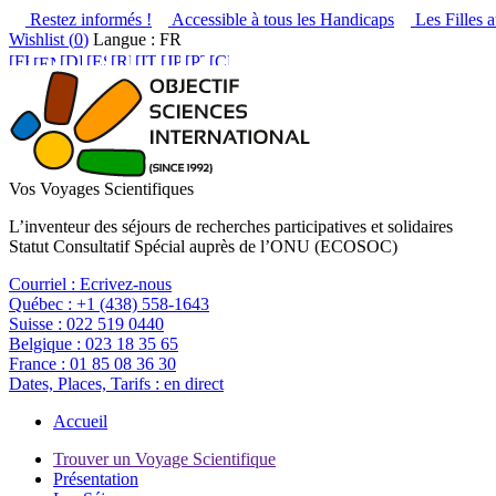
Restez informés !
Accessible à tous les Handicaps
Les Filles a
Wishlist (
0
)
Langue : FR
Vos Voyages Scientifiques
L’inventeur des séjours de recherches participatives et solidaires
Statut Consultatif Spécial auprès de l’ONU (ECOSOC)
Courriel :
Ecrivez-nous
Québec :
+1 (438) 558-1643
Suisse :
022 519 0440
Belgique :
023 18 35 65
France :
01 85 08 36 30
Dates, Places, Tarifs :
en direct
Accueil
Trouver un Voyage Scientifique
Présentation