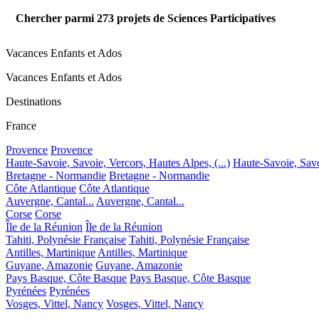
Chercher parmi
273
projets de Sciences Participatives
Vacances Enfants et Ados
Vacances Enfants et Ados
Destinations
France
Provence
Provence
Haute-Savoie, Savoie, Vercors, Hautes Alpes, (...)
Haute-Savoie, Savoi
Bretagne - Normandie
Bretagne - Normandie
Côte Atlantique
Côte Atlantique
Auvergne, Cantal...
Auvergne, Cantal...
Corse
Corse
Île de la Réunion
Île de la Réunion
Tahiti, Polynésie Française
Tahiti, Polynésie Française
Antilles, Martinique
Antilles, Martinique
Guyane, Amazonie
Guyane, Amazonie
Pays Basque, Côte Basque
Pays Basque, Côte Basque
Pyrénées
Pyrénées
Vosges, Vittel, Nancy
Vosges, Vittel, Nancy