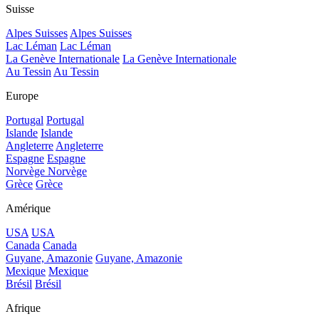
Suisse
Alpes Suisses
Alpes Suisses
Lac Léman
Lac Léman
La Genève Internationale
La Genève Internationale
Au Tessin
Au Tessin
Europe
Portugal
Portugal
Islande
Islande
Angleterre
Angleterre
Espagne
Espagne
Norvège
Norvège
Grèce
Grèce
Amérique
USA
USA
Canada
Canada
Guyane, Amazonie
Guyane, Amazonie
Mexique
Mexique
Brésil
Brésil
Afrique