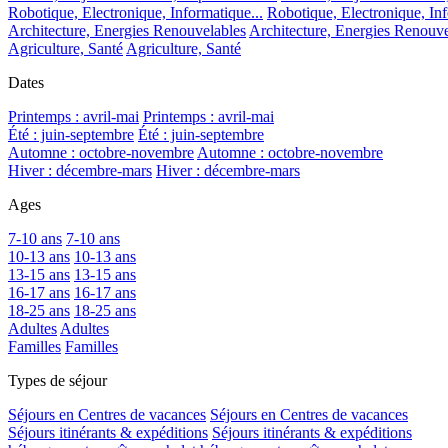
Robotique, Electronique, Informatique...
Robotique, Electronique, Inf
Architecture, Energies Renouvelables
Architecture, Energies Renouve
Agriculture, Santé
Agriculture, Santé
Dates
Printemps : avril-mai
Printemps : avril-mai
Été : juin-septembre
Été : juin-septembre
Automne : octobre-novembre
Automne : octobre-novembre
Hiver : décembre-mars
Hiver : décembre-mars
Ages
7-10 ans
7-10 ans
10-13 ans
10-13 ans
13-15 ans
13-15 ans
16-17 ans
16-17 ans
18-25 ans
18-25 ans
Adultes
Adultes
Familles
Familles
Types de séjour
Séjours en Centres de vacances
Séjours en Centres de vacances
Séjours itinérants & expéditions
Séjours itinérants & expéditions