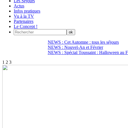
Les Séjours
Actus
Infos pratiques
Vu à la TV
Partenaires
Le Concept !
NEWS : Cet Automne : tous les séjours
NEWS : Nouvel-An et Février
NEWS : Spécial Toussaint : Halloween au Fi
1
2
3