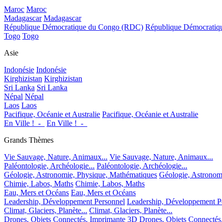
Maroc
Maroc
Madagascar
Madagascar
République Démocratique du Congo (RDC)
République Démocrati
Togo
Togo
Asie
Indonésie
Indonésie
Kirghizistan
Kirghizistan
Sri Lanka
Sri Lanka
Népal
Népal
Laos
Laos
Pacifique, Océanie et Australie
Pacifique, Océanie et Australie
En Ville !_-_
En Ville !_-_
Grands Thèmes
Vie Sauvage, Nature, Animaux...
Vie Sauvage, Nature, Animaux...
Paléontologie, Archéologie...
Paléontologie, Archéologie...
Géologie, Astronomie, Physique, Mathématiques
Géologie, Astronom
Chimie, Labos, Maths
Chimie, Labos, Maths
Eau, Mers et Océans
Eau, Mers et Océans
Leadership, Développement Personnel
Leadership, Développement P
Climat, Glaciers, Planète...
Climat, Glaciers, Planète...
Drones, Objets Connectés, Imprimante 3D
Drones, Objets Connectés