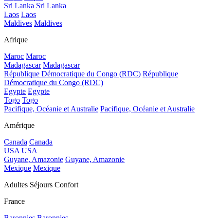
Sri Lanka
Sri Lanka
Laos
Laos
Maldives
Maldives
Afrique
Maroc
Maroc
Madagascar
Madagascar
République Démocratique du Congo (RDC)
République
Démocratique du Congo (RDC)
Egypte
Egypte
Togo
Togo
Pacifique, Océanie et Australie
Pacifique, Océanie et Australie
Amérique
Canada
Canada
USA
USA
Guyane, Amazonie
Guyane, Amazonie
Mexique
Mexique
Adultes Séjours Confort
France
Baronnies
Baronnies