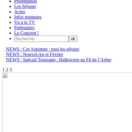
Présentation
Les Séjours
Actus
Infos pratiques
Vu à la TV
Partenaires
Le Concept !
NEWS : Cet Automne : tous les séjours
NEWS : Nouvel-An et Février
NEWS : Spécial Toussaint : Halloween au Fil de l’Arbre
1
2
3