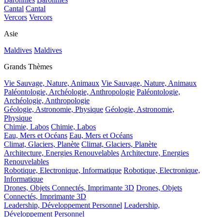
Cantal
Cantal
Vercors
Vercors
Asie
Maldives
Maldives
Grands Thèmes
Vie Sauvage, Nature, Animaux
Vie Sauvage, Nature, Animaux
Paléontologie, Archéologie, Anthropologie
Paléontologie,
Archéologie, Anthropologie
Géologie, Astronomie, Physique
Géologie, Astronomie,
Physique
Chimie, Labos
Chimie, Labos
Eau, Mers et Océans
Eau, Mers et Océans
Climat, Glaciers, Planète
Climat, Glaciers, Planète
Architecture, Energies Renouvelables
Architecture, Energies
Renouvelables
Robotique, Electronique, Informatique
Robotique, Electronique,
Informatique
Drones, Objets Connectés, Imprimante 3D
Drones, Objets
Connectés, Imprimante 3D
Leadership, Développement Personnel
Leadership,
Développement Personnel