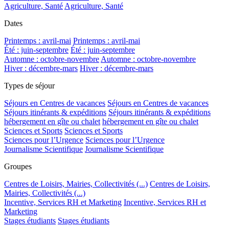
Agriculture, Santé
Agriculture, Santé
Dates
Printemps : avril-mai
Printemps : avril-mai
Été : juin-septembre
Été : juin-septembre
Automne : octobre-novembre
Automne : octobre-novembre
Hiver : décembre-mars
Hiver : décembre-mars
Types de séjour
Séjours en Centres de vacances
Séjours en Centres de vacances
Séjours itinérants & expéditions
Séjours itinérants & expéditions
hébergement en gîte ou chalet
hébergement en gîte ou chalet
Sciences et Sports
Sciences et Sports
Sciences pour l’Urgence
Sciences pour l’Urgence
Journalisme Scientifique
Journalisme Scientifique
Groupes
Centres de Loisirs, Mairies, Collectivités (...)
Centres de Loisirs,
Mairies, Collectivités (...)
Incentive, Services RH et Marketing
Incentive, Services RH et
Marketing
Stages étudiants
Stages étudiants