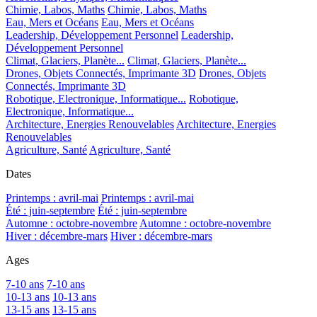
Chimie, Labos, Maths
Chimie, Labos, Maths
Eau, Mers et Océans
Eau, Mers et Océans
Leadership, Développement Personnel
Leadership,
Développement Personnel
Climat, Glaciers, Planète...
Climat, Glaciers, Planète...
Drones, Objets Connectés, Imprimante 3D
Drones, Objets
Connectés, Imprimante 3D
Robotique, Electronique, Informatique...
Robotique,
Electronique, Informatique...
Architecture, Energies Renouvelables
Architecture, Energies
Renouvelables
Agriculture, Santé
Agriculture, Santé
Dates
Printemps : avril-mai
Printemps : avril-mai
Été : juin-septembre
Été : juin-septembre
Automne : octobre-novembre
Automne : octobre-novembre
Hiver : décembre-mars
Hiver : décembre-mars
Ages
7-10 ans
7-10 ans
10-13 ans
10-13 ans
13-15 ans
13-15 ans