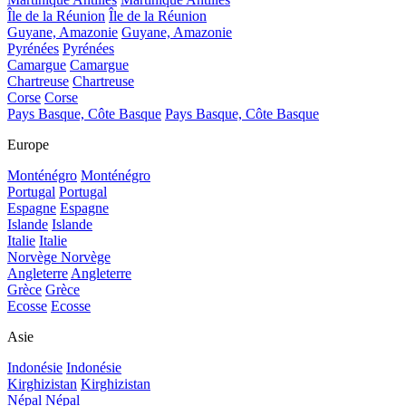
Île de la Réunion
Île de la Réunion
Guyane, Amazonie
Guyane, Amazonie
Pyrénées
Pyrénées
Camargue
Camargue
Chartreuse
Chartreuse
Corse
Corse
Pays Basque, Côte Basque
Pays Basque, Côte Basque
Europe
Monténégro
Monténégro
Portugal
Portugal
Espagne
Espagne
Islande
Islande
Italie
Italie
Norvège
Norvège
Angleterre
Angleterre
Grèce
Grèce
Ecosse
Ecosse
Asie
Indonésie
Indonésie
Kirghizistan
Kirghizistan
Népal
Népal