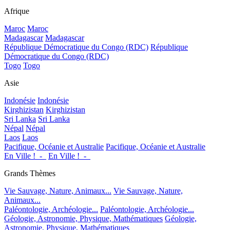
Afrique
Maroc
Maroc
Madagascar
Madagascar
République Démocratique du Congo (RDC)
République
Démocratique du Congo (RDC)
Togo
Togo
Asie
Indonésie
Indonésie
Kirghizistan
Kirghizistan
Sri Lanka
Sri Lanka
Népal
Népal
Laos
Laos
Pacifique, Océanie et Australie
Pacifique, Océanie et Australie
En Ville !_-_
En Ville !_-_
Grands Thèmes
Vie Sauvage, Nature, Animaux...
Vie Sauvage, Nature,
Animaux...
Paléontologie, Archéologie...
Paléontologie, Archéologie...
Géologie, Astronomie, Physique, Mathématiques
Géologie,
Astronomie, Physique, Mathématiques