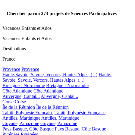
Chercher parmi
273
projets de Sciences Participatives
Vacances Enfants et Ados
Vacances Enfants et Ados
Destinations
France
Provence
Provence
Haute-Savoie, Savoie, Vercors, Hautes Alpes, (...)
Haute-
Savoie, Savoie, Vercors, Hautes Alpes, (...)
Bretagne - Normandie
Bretagne - Normandie
Côte Atlantique
Côte Atlantique
Auvergne, Cantal...
Auvergne, Cantal...
Corse
Corse
Île de la Réunion
Île de la Réunion
Tahiti, Polynésie Française
Tahiti, Polynésie Française
Antilles, Martinique
Antilles, Martinique
Guyane, Amazonie
Guyane, Amazonie
Pays Basque, Côte Basque
Pays Basque, Côte Basque
Pyrénées
Pyrénées