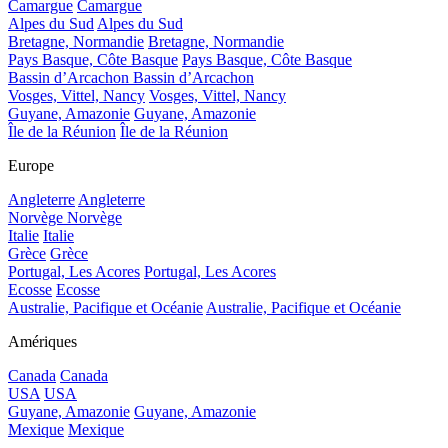
Camargue
Camargue
Alpes du Sud
Alpes du Sud
Bretagne, Normandie
Bretagne, Normandie
Pays Basque, Côte Basque
Pays Basque, Côte Basque
Bassin d’Arcachon
Bassin d’Arcachon
Vosges, Vittel, Nancy
Vosges, Vittel, Nancy
Guyane, Amazonie
Guyane, Amazonie
Île de la Réunion
Île de la Réunion
Europe
Angleterre
Angleterre
Norvège
Norvège
Italie
Italie
Grèce
Grèce
Portugal, Les Acores
Portugal, Les Acores
Ecosse
Ecosse
Australie, Pacifique et Océanie
Australie, Pacifique et Océanie
Amériques
Canada
Canada
USA
USA
Guyane, Amazonie
Guyane, Amazonie
Mexique
Mexique