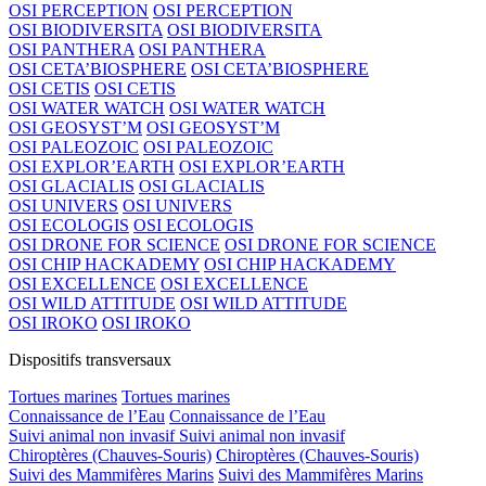
OSI PERCEPTION
OSI PERCEPTION
OSI BIODIVERSITA
OSI BIODIVERSITA
OSI PANTHERA
OSI PANTHERA
OSI CETA’BIOSPHERE
OSI CETA’BIOSPHERE
OSI CETIS
OSI CETIS
OSI WATER WATCH
OSI WATER WATCH
OSI GEOSYST’M
OSI GEOSYST’M
OSI PALEOZOIC
OSI PALEOZOIC
OSI EXPLOR’EARTH
OSI EXPLOR’EARTH
OSI GLACIALIS
OSI GLACIALIS
OSI UNIVERS
OSI UNIVERS
OSI ECOLOGIS
OSI ECOLOGIS
OSI DRONE FOR SCIENCE
OSI DRONE FOR SCIENCE
OSI CHIP HACKADEMY
OSI CHIP HACKADEMY
OSI EXCELLENCE
OSI EXCELLENCE
OSI WILD ATTITUDE
OSI WILD ATTITUDE
OSI IROKO
OSI IROKO
Dispositifs transversaux
Tortues marines
Tortues marines
Connaissance de l’Eau
Connaissance de l’Eau
Suivi animal non invasif
Suivi animal non invasif
Chiroptères (Chauves-Souris)
Chiroptères (Chauves-Souris)
Suivi des Mammifères Marins
Suivi des Mammifères Marins