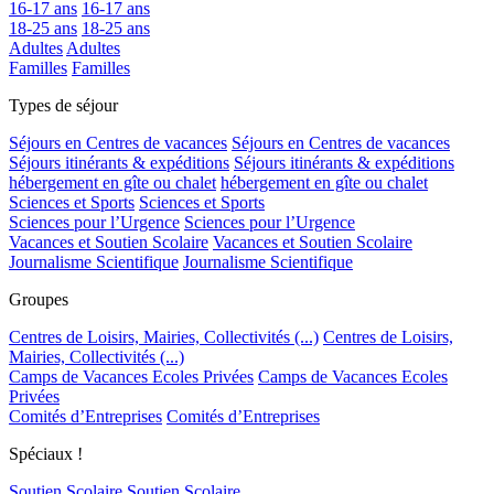
16-17 ans
16-17 ans
18-25 ans
18-25 ans
Adultes
Adultes
Familles
Familles
Types de séjour
Séjours en Centres de vacances
Séjours en Centres de vacances
Séjours itinérants & expéditions
Séjours itinérants & expéditions
hébergement en gîte ou chalet
hébergement en gîte ou chalet
Sciences et Sports
Sciences et Sports
Sciences pour l’Urgence
Sciences pour l’Urgence
Vacances et Soutien Scolaire
Vacances et Soutien Scolaire
Journalisme Scientifique
Journalisme Scientifique
Groupes
Centres de Loisirs, Mairies, Collectivités (...)
Centres de Loisirs,
Mairies, Collectivités (...)
Camps de Vacances Ecoles Privées
Camps de Vacances Ecoles
Privées
Comités d’Entreprises
Comités d’Entreprises
Spéciaux !
Soutien Scolaire
Soutien Scolaire