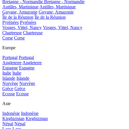
Bretagne - Normandie
Bretagne - Normandie
Antilles, Martinique
Antilles, Martinique
Guyane, Amazonie
Guyane, Amazonie
Île de la Réunion
Île de la Réunion
Pyrénées
Pyrénées
Vosges, Vittel, Nancy
Vosges, Vittel, Nancy
Chartreuse
Chartreuse
Corse
Corse
Europe
Portugal
Portugal
Angleterre
Angleterre
Espagne
Espagne
Italie
Italie
Islande
Islande
Norvège
Norvège
Grèce
Grèce
Ecosse
Ecosse
Asie
Indonésie
Indonésie
Kirghizistan
Kirghizistan
Népal
Népal
Laos
Laos