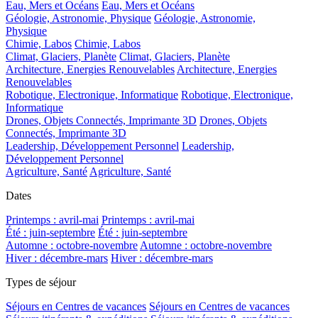
Eau, Mers et Océans
Eau, Mers et Océans
Géologie, Astronomie, Physique
Géologie, Astronomie,
Physique
Chimie, Labos
Chimie, Labos
Climat, Glaciers, Planète
Climat, Glaciers, Planète
Architecture, Energies Renouvelables
Architecture, Energies
Renouvelables
Robotique, Electronique, Informatique
Robotique, Electronique,
Informatique
Drones, Objets Connectés, Imprimante 3D
Drones, Objets
Connectés, Imprimante 3D
Leadership, Développement Personnel
Leadership,
Développement Personnel
Agriculture, Santé
Agriculture, Santé
Dates
Printemps : avril-mai
Printemps : avril-mai
Été : juin-septembre
Été : juin-septembre
Automne : octobre-novembre
Automne : octobre-novembre
Hiver : décembre-mars
Hiver : décembre-mars
Types de séjour
Séjours en Centres de vacances
Séjours en Centres de vacances