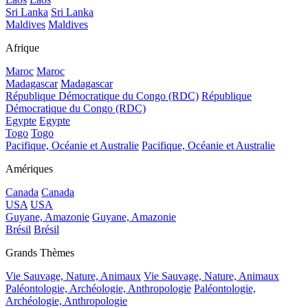
Sri Lanka
Sri Lanka
Maldives
Maldives
Afrique
Maroc
Maroc
Madagascar
Madagascar
République Démocratique du Congo (RDC)
République
Démocratique du Congo (RDC)
Egypte
Egypte
Togo
Togo
Pacifique, Océanie et Australie
Pacifique, Océanie et Australie
Amériques
Canada
Canada
USA
USA
Guyane, Amazonie
Guyane, Amazonie
Brésil
Brésil
Grands Thèmes
Vie Sauvage, Nature, Animaux
Vie Sauvage, Nature, Animaux
Paléontologie, Archéologie, Anthropologie
Paléontologie,
Archéologie, Anthropologie