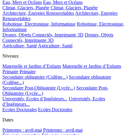
Eau, Mers et Océans
Eau, Mers et Océans
Climat, Glaciers, Planète
Climat, Glaciers, Planète
Architecture, Energies Renouvelables
Architecture, Energies
Renouvelables
Robotique, Electronique, Informatique
Robotique, Electronique,
Informatique
Drones, Objets Connectés, Imprimante 3D
Drones, Objets
Connectés, Imprimante 3D
Agriculture, Santé
Agriculture, Santé
Niveaux
Maternelle et Jardins d’Enfants
Maternelle et Jardins d’Enfants
Primaire
Primaire
Secondaire obligatoire (Collège...)
Secondaire obligatoire
(Collège...)
Secondaire Post-Obligatoire (Lycée...)
Secondaire Post-
Obligatoire (Lycée...)
Universités, Ecoles d’Ingénieurs...
Universités, Ecoles
d’Ingénieurs...
Ecoles Doctorales
Ecoles Doctorales
Dates
Printemps : avril-mai
Printemps : avril-mai