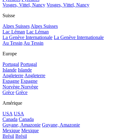
Vosges, Vittel, Nancy
Vosges, Vittel, Nancy
Suisse
Alpes Suisses
Alpes Suisses
Lac Léman
Lac Léman
La Genève Internationale
La Genève Internationale
Au Tessin
Au Tessin
Europe
Portugal
Portugal
Islande
Islande
Angleterre
Angleterre
Espagne
Espagne
Norvège
Norvège
Grèce
Grèce
Amérique
USA
USA
Canada
Canada
Guyane, Amazonie
Guyane, Amazonie
Mexique
Mexique
Brésil
Brésil