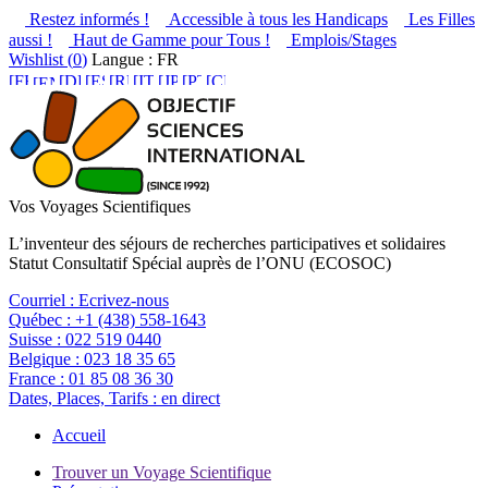
Restez informés !
Accessible à tous les Handicaps
Les Filles
aussi !
Haut de Gamme pour Tous !
Emplois/Stages
Wishlist (
0
)
Langue : FR
Vos Voyages Scientifiques
L’inventeur des séjours de recherches participatives et solidaires
Statut Consultatif Spécial auprès de l’ONU (ECOSOC)
Courriel :
Ecrivez-nous
Québec :
+1 (438) 558-1643
Suisse :
022 519 0440
Belgique :
023 18 35 65
France :
01 85 08 36 30
Dates, Places, Tarifs :
en direct
Accueil
Trouver un Voyage Scientifique