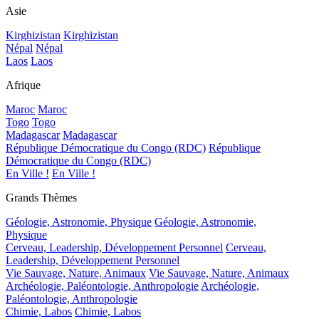
Asie
Kirghizistan
Kirghizistan
Népal
Népal
Laos
Laos
Afrique
Maroc
Maroc
Togo
Togo
Madagascar
Madagascar
République Démocratique du Congo (RDC)
République
Démocratique du Congo (RDC)
En Ville !
En Ville !
Grands Thèmes
Géologie, Astronomie, Physique
Géologie, Astronomie,
Physique
Cerveau, Leadership, Développement Personnel
Cerveau,
Leadership, Développement Personnel
Vie Sauvage, Nature, Animaux
Vie Sauvage, Nature, Animaux
Archéologie, Paléontologie, Anthropologie
Archéologie,
Paléontologie, Anthropologie
Chimie, Labos
Chimie, Labos