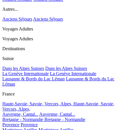
Autres...
Anciens Séjours
Anciens Séjours
Voyages Adultes
Voyages Adultes
Destinations
Suisse
Dans les Alpes Suisses
Dans les Alpes Suisses
La Genève Internationale
La Genève Internationale
Lausanne & Bords du Lac Léman
Lausanne & Bords du Lac
Léman
France
Haute-Savoie, Savoie, Vercors, Alpes,
Haute-Savoie, Savoie,
Vercors, Alpes,
Auvergne, Cantal...
Auvergne, Cantal...
Bretagne - Normandie
Bretagne - Normandie
Provence
Provence
Martinique Antilles
Martinique Antilles