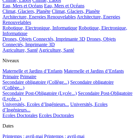
Chimie, Labos
Chimie, Labos
Eau, Mers et Océans
Eau, Mers et Océans
Climat, Glaciers, Planète
Climat, Glaciers, Planète
Architecture, Energies Renouvelables
Architecture, Energies
Renouvelables
Robotique, Electronique, Informatique
Robotique, Electronique,
Informatique
Drones, Objets Connectés, Imprimante 3D
Drones, Objets
Connectés, Imprimante 3D
Agriculture, Santé
Agriculture, Santé
Niveaux
Maternelle et Jardins d’Enfants
Maternelle et Jardins d’Enfants
Primaire
Primaire
Secondaire obligatoire (Collège...)
Secondaire obligatoire
(Collège...)
Secondaire Post-Obligatoire (Lycée...)
Secondaire Post-Obligatoire
(Lycée...)
Universités, Ecoles d’Ingénieurs...
Universités, Ecoles
d’Ingénieurs...
Ecoles Doctorales
Ecoles Doctorales
Dates
Printemps : avril-mai
Printemps : avril-mai