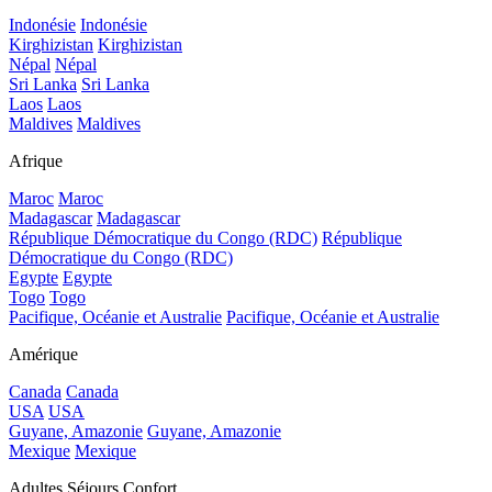
Indonésie
Indonésie
Kirghizistan
Kirghizistan
Népal
Népal
Sri Lanka
Sri Lanka
Laos
Laos
Maldives
Maldives
Afrique
Maroc
Maroc
Madagascar
Madagascar
République Démocratique du Congo (RDC)
République
Démocratique du Congo (RDC)
Egypte
Egypte
Togo
Togo
Pacifique, Océanie et Australie
Pacifique, Océanie et Australie
Amérique
Canada
Canada
USA
USA
Guyane, Amazonie
Guyane, Amazonie
Mexique
Mexique
Adultes Séjours Confort