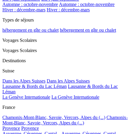
Automne : octobre-novembre
Automne : octobre-novembre
Hiver : décembre-mars
Hiver : décembre-mars
Types de séjours
hébergement en gîte ou chalet
hébergement en gîte ou chalet
Voyages Scolaires
Voyages Scolaires
Destinations
Suisse
Dans les Alpes Suisses
Dans les Alpes Suisses
Lausanne & Bords du Lac Léman
Lausanne & Bords du Lac
Léman
La Genève Internationale
La Genève Internationale
France
Chamonix-Mont-Blanc, Savoie, Vercors, Alpes du (...)
Chamonix-
Mont-Blanc, Savoie, Vercors, Alpes du (...)
Provence
Provence
Auvergne, Cévennes, Cantal...
Auvergne, Cévennes, Cantal...