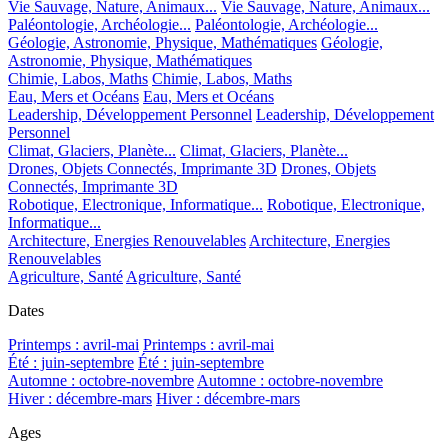
Vie Sauvage, Nature, Animaux...
Vie Sauvage, Nature, Animaux...
Paléontologie, Archéologie...
Paléontologie, Archéologie...
Géologie, Astronomie, Physique, Mathématiques
Géologie,
Astronomie, Physique, Mathématiques
Chimie, Labos, Maths
Chimie, Labos, Maths
Eau, Mers et Océans
Eau, Mers et Océans
Leadership, Développement Personnel
Leadership, Développement
Personnel
Climat, Glaciers, Planète...
Climat, Glaciers, Planète...
Drones, Objets Connectés, Imprimante 3D
Drones, Objets
Connectés, Imprimante 3D
Robotique, Electronique, Informatique...
Robotique, Electronique,
Informatique...
Architecture, Energies Renouvelables
Architecture, Energies
Renouvelables
Agriculture, Santé
Agriculture, Santé
Dates
Printemps : avril-mai
Printemps : avril-mai
Été : juin-septembre
Été : juin-septembre
Automne : octobre-novembre
Automne : octobre-novembre
Hiver : décembre-mars
Hiver : décembre-mars
Ages