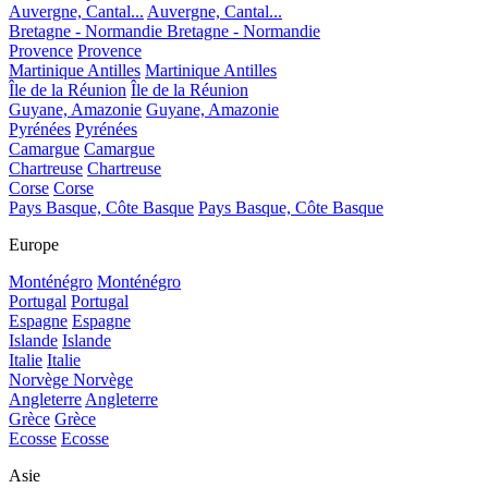
Auvergne, Cantal...
Auvergne, Cantal...
Bretagne - Normandie
Bretagne - Normandie
Provence
Provence
Martinique Antilles
Martinique Antilles
Île de la Réunion
Île de la Réunion
Guyane, Amazonie
Guyane, Amazonie
Pyrénées
Pyrénées
Camargue
Camargue
Chartreuse
Chartreuse
Corse
Corse
Pays Basque, Côte Basque
Pays Basque, Côte Basque
Europe
Monténégro
Monténégro
Portugal
Portugal
Espagne
Espagne
Islande
Islande
Italie
Italie
Norvège
Norvège
Angleterre
Angleterre
Grèce
Grèce
Ecosse
Ecosse
Asie