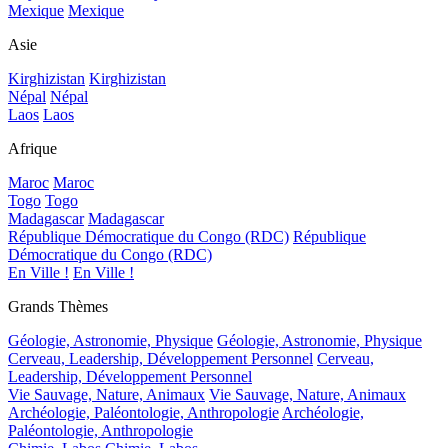
Mexique
Mexique
Asie
Kirghizistan
Kirghizistan
Népal
Népal
Laos
Laos
Afrique
Maroc
Maroc
Togo
Togo
Madagascar
Madagascar
République Démocratique du Congo (RDC)
République
Démocratique du Congo (RDC)
En Ville !
En Ville !
Grands Thèmes
Géologie, Astronomie, Physique
Géologie, Astronomie, Physique
Cerveau, Leadership, Développement Personnel
Cerveau,
Leadership, Développement Personnel
Vie Sauvage, Nature, Animaux
Vie Sauvage, Nature, Animaux
Archéologie, Paléontologie, Anthropologie
Archéologie,
Paléontologie, Anthropologie