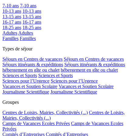
7-10 ans
7-10 ans
10-13 ans
10-13 ans
13-15 ans
13-15 ans
16-17 ans
16-17 ans
18-25 ans
18-25 ans
Adultes
Adultes
Familles
Familles
Types de séjour
Séjours en Centres de vacances
Séjours en Centres de vacances
Séjours itinérants & expéditions
Séjours itinérants & expéditions
hébergement en gîte ou chalet
hébergement en gîte ou chalet
Sciences et Sports
Sciences et Sports
Sciences pour l’Urgence
Sciences pour l’Urgence
Vacances et Soutien Scolaire
Vacances et Soutien Scolaire
Journalisme Scientifique
Journalisme Scientifique
Groupes
Centres de Loisirs, Mairies, Collectivités (...)
Centres de Loisirs,
Mairies, Collectivités (...)
Camps de Vacances Ecoles Privées
Camps de Vacances Ecoles
Privées
Comités d’Entreprises
Comités d’Entreprises