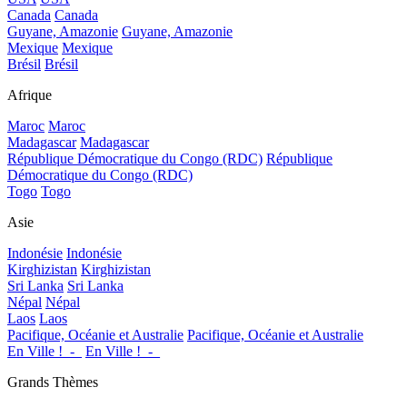
Canada
Canada
Guyane, Amazonie
Guyane, Amazonie
Mexique
Mexique
Brésil
Brésil
Afrique
Maroc
Maroc
Madagascar
Madagascar
République Démocratique du Congo (RDC)
République
Démocratique du Congo (RDC)
Togo
Togo
Asie
Indonésie
Indonésie
Kirghizistan
Kirghizistan
Sri Lanka
Sri Lanka
Népal
Népal
Laos
Laos
Pacifique, Océanie et Australie
Pacifique, Océanie et Australie
En Ville !_-_
En Ville !_-_
Grands Thèmes