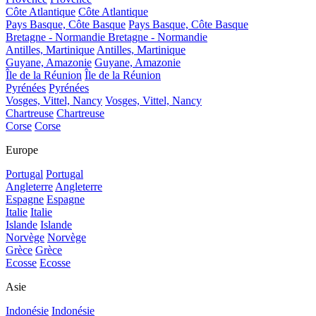
Côte Atlantique
Côte Atlantique
Pays Basque, Côte Basque
Pays Basque, Côte Basque
Bretagne - Normandie
Bretagne - Normandie
Antilles, Martinique
Antilles, Martinique
Guyane, Amazonie
Guyane, Amazonie
Île de la Réunion
Île de la Réunion
Pyrénées
Pyrénées
Vosges, Vittel, Nancy
Vosges, Vittel, Nancy
Chartreuse
Chartreuse
Corse
Corse
Europe
Portugal
Portugal
Angleterre
Angleterre
Espagne
Espagne
Italie
Italie
Islande
Islande
Norvège
Norvège
Grèce
Grèce
Ecosse
Ecosse
Asie
Indonésie
Indonésie