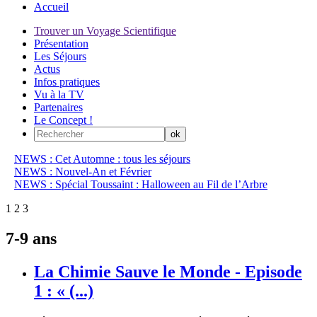
Accueil
Trouver un Voyage Scientifique
Présentation
Les Séjours
Actus
Infos pratiques
Vu à la TV
Partenaires
Le Concept !
NEWS : Cet Automne : tous les séjours
NEWS : Nouvel-An et Février
NEWS : Spécial Toussaint : Halloween au Fil de l’Arbre
1
2
3
7-9 ans
La Chimie Sauve le Monde - Episode
1 : « (...)