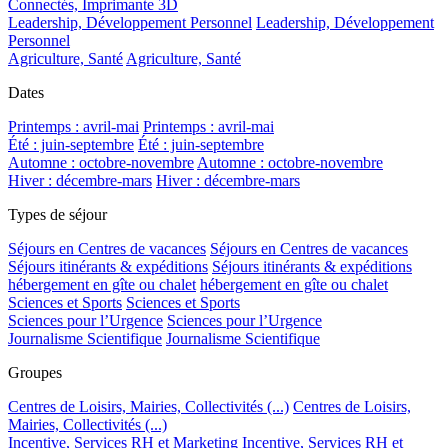
Connectés, Imprimante 3D
Leadership, Développement Personnel
Leadership, Développement
Personnel
Agriculture, Santé
Agriculture, Santé
Dates
Printemps : avril-mai
Printemps : avril-mai
Été : juin-septembre
Été : juin-septembre
Automne : octobre-novembre
Automne : octobre-novembre
Hiver : décembre-mars
Hiver : décembre-mars
Types de séjour
Séjours en Centres de vacances
Séjours en Centres de vacances
Séjours itinérants & expéditions
Séjours itinérants & expéditions
hébergement en gîte ou chalet
hébergement en gîte ou chalet
Sciences et Sports
Sciences et Sports
Sciences pour l’Urgence
Sciences pour l’Urgence
Journalisme Scientifique
Journalisme Scientifique
Groupes
Centres de Loisirs, Mairies, Collectivités (...)
Centres de Loisirs,
Mairies, Collectivités (...)
Incentive, Services RH et Marketing
Incentive, Services RH et