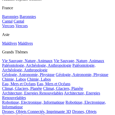
France
Baronnies
Baronnies
Cantal
Cantal
Vercors
Vercors
Asie
Maldives
Maldives
Grands Thèmes
Vie Sauvage, Nature, Animaux
Vie Sauvage, Nature, Animaux
Paléontologie, Archéologie, Anthropologie
Paléontologie,
Archéologie, Anthropologie
Géologie, Astronomie, Physique
Géologie, Astronomie, Physique
Chimie, Labos
Chimie, Labos
Eau, Mers et Océans
Eau, Mers et Océans
Climat, Glaciers, Planète
Climat, Glaciers, Planète
Architecture, Energies Renouvelables
Architecture, Energies
Renouvelables
Robotique, Electronique, Informatique
Robotique, Electronique,
Informatique
Drones, Objets Connectés, Imprimante 3D
Drones, Objets