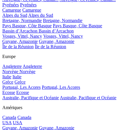
Pyrénées
Pyrénées
Camargue
Camargue
Alpes du Sud
Alpes du Sud
Bretagne, Normandie
Bretagne, Normandie
Pays Basque, Côte Basque
Pays Basque, Côte Basque
Bassin d’Arcachon
Bassin d’Arcachon
Vosges, Vittel, Nancy
Vosges, Vittel, Nancy
Guyane, Amazonie
Guyane, Amazonie
Île de la Réunion
Île de la Réunion
Europe
Angleterre
Angleterre
Norvège
Norvège
Italie
Italie
Grèce
Grèce
Portugal, Les Acores
Portugal, Les Acores
Ecosse
Ecosse
Australie, Pacifique et Océanie
Australie, Pacifique et Océanie
Amériques
Canada
Canada
USA
USA
Guyane, Amazonie
Guyane, Amazonie