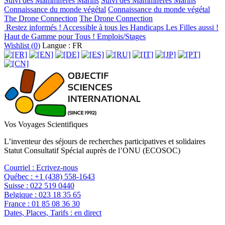
Suivi des Mammifères Marins
Suivi des Mammifères Marins
Connaissance du monde végétal
Connaissance du monde végétal
The Drone Connection
The Drone Connection
Restez informés !
Accessible à tous les Handicaps
Les Filles aussi !
Haut de Gamme pour Tous !
Emplois/Stages
Wishlist (
0
)
Langue : FR
Vos Voyages Scientifiques
L’inventeur des séjours de recherches participatives et solidaires
Statut Consultatif Spécial auprès de l’ONU (ECOSOC)
Courriel :
Ecrivez-nous
Québec :
+1 (438) 558-1643
Suisse :
022 519 0440
Belgique :
023 18 35 65
France :
01 85 08 36 30
Dates, Places, Tarifs :
en direct