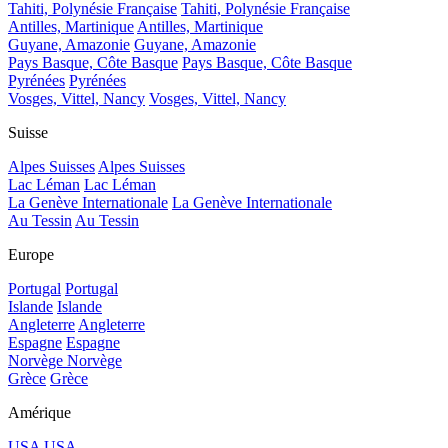
Tahiti, Polynésie Française
Tahiti, Polynésie Française
Antilles, Martinique
Antilles, Martinique
Guyane, Amazonie
Guyane, Amazonie
Pays Basque, Côte Basque
Pays Basque, Côte Basque
Pyrénées
Pyrénées
Vosges, Vittel, Nancy
Vosges, Vittel, Nancy
Suisse
Alpes Suisses
Alpes Suisses
Lac Léman
Lac Léman
La Genève Internationale
La Genève Internationale
Au Tessin
Au Tessin
Europe
Portugal
Portugal
Islande
Islande
Angleterre
Angleterre
Espagne
Espagne
Norvège
Norvège
Grèce
Grèce
Amérique
USA
USA