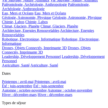
Vie Sauvage, Nature, Animaux
Vie Sauvage, Nature, Animaux
Paléontologie, Archéologie, Anthropologie
Paléontologie,
Archéologie, Anthropologie
Eau, Mers et Océans
Eau, Mers et Océans
Géologie, Astronomie, Physique
Géologie, Astronomie, Physique
Chimie, Labos
Chimie, Labos
Climat, Glaciers, Planète
Climat, Glaciers, Planète
Architecture, Energies Renouvelables
Architecture, Energies
Renouvelables
Robotique, Electronique, Informatique
Robotique, Electronique,
Informatique
Drones, Objets Connectés, Imprimante 3D
Drones, Objets
Connectés, Imprimante 3D
Leadership, Développement Personnel
Leadership, Développement
Personnel
Agriculture, Santé
Agriculture, Santé
Dates
Printemps : avril-mai
Printemps : avril-mai
Été : juin-septembre
Été : juin-septembre
Automne : octobre-novembre
Automne : octobre-novembre
Hiver : décembre-mars
Hiver : décembre-mars
Types de séjour