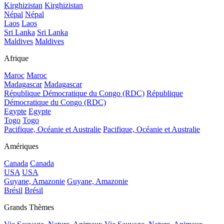
Kirghizistan
Kirghizistan
Népal
Népal
Laos
Laos
Sri Lanka
Sri Lanka
Maldives
Maldives
Afrique
Maroc
Maroc
Madagascar
Madagascar
République Démocratique du Congo (RDC)
République
Démocratique du Congo (RDC)
Egypte
Egypte
Togo
Togo
Pacifique, Océanie et Australie
Pacifique, Océanie et Australie
Amériques
Canada
Canada
USA
USA
Guyane, Amazonie
Guyane, Amazonie
Brésil
Brésil
Grands Thèmes