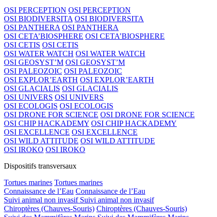
OSI PERCEPTION
OSI PERCEPTION
OSI BIODIVERSITA
OSI BIODIVERSITA
OSI PANTHERA
OSI PANTHERA
OSI CETA’BIOSPHERE
OSI CETA’BIOSPHERE
OSI CETIS
OSI CETIS
OSI WATER WATCH
OSI WATER WATCH
OSI GEOSYST’M
OSI GEOSYST’M
OSI PALEOZOIC
OSI PALEOZOIC
OSI EXPLOR’EARTH
OSI EXPLOR’EARTH
OSI GLACIALIS
OSI GLACIALIS
OSI UNIVERS
OSI UNIVERS
OSI ECOLOGIS
OSI ECOLOGIS
OSI DRONE FOR SCIENCE
OSI DRONE FOR SCIENCE
OSI CHIP HACKADEMY
OSI CHIP HACKADEMY
OSI EXCELLENCE
OSI EXCELLENCE
OSI WILD ATTITUDE
OSI WILD ATTITUDE
OSI IROKO
OSI IROKO
Dispositifs transversaux
Tortues marines
Tortues marines
Connaissance de l’Eau
Connaissance de l’Eau
Suivi animal non invasif
Suivi animal non invasif
Chiroptères (Chauves-Souris)
Chiroptères (Chauves-Souris)