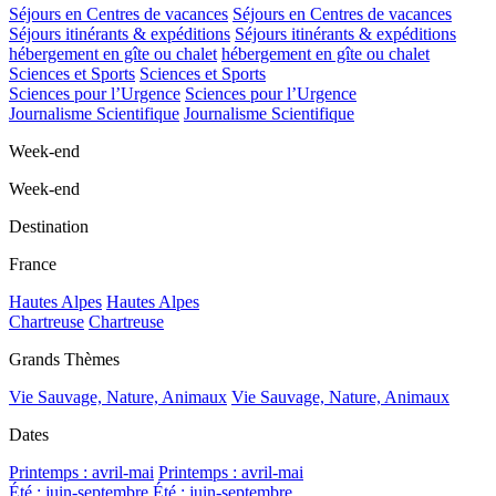
Séjours en Centres de vacances
Séjours en Centres de vacances
Séjours itinérants & expéditions
Séjours itinérants & expéditions
hébergement en gîte ou chalet
hébergement en gîte ou chalet
Sciences et Sports
Sciences et Sports
Sciences pour l’Urgence
Sciences pour l’Urgence
Journalisme Scientifique
Journalisme Scientifique
Week-end
Week-end
Destination
France
Hautes Alpes
Hautes Alpes
Chartreuse
Chartreuse
Grands Thèmes
Vie Sauvage, Nature, Animaux
Vie Sauvage, Nature, Animaux
Dates
Printemps : avril-mai
Printemps : avril-mai
Été : juin-septembre
Été : juin-septembre