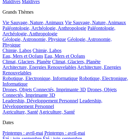
Maldives
Maldives
Grands Thèmes
Vie Sauvage, Nature, Animaux
Vie Sauvage, Nature, Animaux
Paléontologie, Archéologie, Anthropologie
Paléontologie,
Archéologie, Anthropologie
Géologie, Astronomie, Physique
Géologie, Astronomie,
Physique
Chimie, Labos
Chimie, Labos
Eau, Mers et Océans
Eau, Mers et Océans
Climat, Glaciers, Planète
Climat, Glaciers, Planète
Architecture, Energies Renouvelables
Architecture, Energies
Renouvelables
Robotique, Electronique, Informatique
Robotique, Electronique,
Informatique
Drones, Objets Connectés, Imprimante 3D
Drones, Objets
Connectés, Imprimante 3D
Leadership, Développement Personnel
Leadership,
Développement Personnel
Agriculture, Santé
Agriculture, Santé
Dates
Printemps : avril-mai
Printemps : avril-mai
Été : juin-septembre
Été : juin-septembre