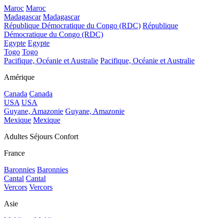
Maroc
Maroc
Madagascar
Madagascar
République Démocratique du Congo (RDC)
République
Démocratique du Congo (RDC)
Egypte
Egypte
Togo
Togo
Pacifique, Océanie et Australie
Pacifique, Océanie et Australie
Amérique
Canada
Canada
USA
USA
Guyane, Amazonie
Guyane, Amazonie
Mexique
Mexique
Adultes Séjours Confort
France
Baronnies
Baronnies
Cantal
Cantal
Vercors
Vercors
Asie