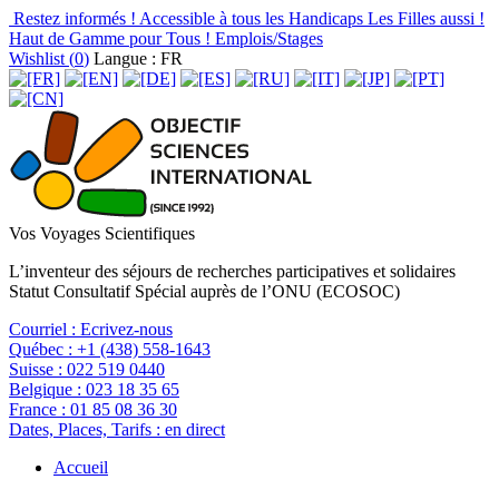
Restez informés !
Accessible à tous les Handicaps
Les Filles aussi !
Haut de Gamme pour Tous !
Emplois/Stages
Wishlist (
0
)
Langue : FR
Vos Voyages Scientifiques
L’inventeur des séjours de recherches participatives et solidaires
Statut Consultatif Spécial auprès de l’ONU (ECOSOC)
Courriel :
Ecrivez-nous
Québec :
+1 (438) 558-1643
Suisse :
022 519 0440
Belgique :
023 18 35 65
France :
01 85 08 36 30
Dates, Places, Tarifs :
en direct
Accueil