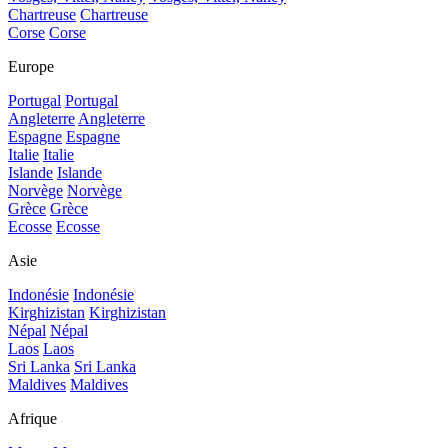
Chartreuse
Chartreuse
Corse
Corse
Europe
Portugal
Portugal
Angleterre
Angleterre
Espagne
Espagne
Italie
Italie
Islande
Islande
Norvège
Norvège
Grèce
Grèce
Ecosse
Ecosse
Asie
Indonésie
Indonésie
Kirghizistan
Kirghizistan
Népal
Népal
Laos
Laos
Sri Lanka
Sri Lanka
Maldives
Maldives
Afrique