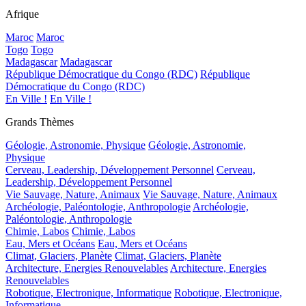
Afrique
Maroc
Maroc
Togo
Togo
Madagascar
Madagascar
République Démocratique du Congo (RDC)
République
Démocratique du Congo (RDC)
En Ville !
En Ville !
Grands Thèmes
Géologie, Astronomie, Physique
Géologie, Astronomie,
Physique
Cerveau, Leadership, Développement Personnel
Cerveau,
Leadership, Développement Personnel
Vie Sauvage, Nature, Animaux
Vie Sauvage, Nature, Animaux
Archéologie, Paléontologie, Anthropologie
Archéologie,
Paléontologie, Anthropologie
Chimie, Labos
Chimie, Labos
Eau, Mers et Océans
Eau, Mers et Océans
Climat, Glaciers, Planète
Climat, Glaciers, Planète
Architecture, Energies Renouvelables
Architecture, Energies
Renouvelables
Robotique, Electronique, Informatique
Robotique, Electronique,
Informatique