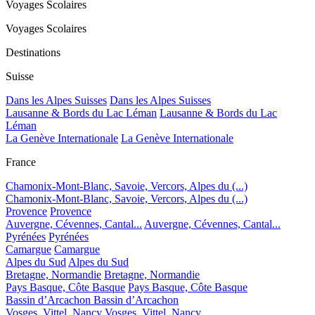
Voyages Scolaires
Voyages Scolaires
Destinations
Suisse
Dans les Alpes Suisses
Dans les Alpes Suisses
Lausanne & Bords du Lac Léman
Lausanne & Bords du Lac
Léman
La Genève Internationale
La Genève Internationale
France
Chamonix-Mont-Blanc, Savoie, Vercors, Alpes du (...)
Chamonix-Mont-Blanc, Savoie, Vercors, Alpes du (...)
Provence
Provence
Auvergne, Cévennes, Cantal...
Auvergne, Cévennes, Cantal...
Pyrénées
Pyrénées
Camargue
Camargue
Alpes du Sud
Alpes du Sud
Bretagne, Normandie
Bretagne, Normandie
Pays Basque, Côte Basque
Pays Basque, Côte Basque
Bassin d’Arcachon
Bassin d’Arcachon
Vosges, Vittel, Nancy
Vosges, Vittel, Nancy