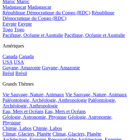
Maroc
Maroc
Madagascar
Madagascar
République Démocratique du Congo (RDC)
République
Démocratique du Congo (RDC)
Egypte
Egypte
Togo
Togo
Pacifique, Océanie et Australie
Pacifique, Océanie et Australie
Amériques
Canada
Canada
USA
USA
Guyane, Amazonie
Guyane, Amazonie
Brésil
Brésil
Grands Thèmes
Vie Sauvage, Nature, Animaux
Vie Sauvage, Nature, Animaux
Paléontologie, Archéologie, Anthropologie
Paléontologie,
Archéologie, Anthropologie
Eau, Mers et Océans
Eau, Mers et Océans
Géologie, Astronomie, Physique
Géologie, Astronomie,
Physique
Chimie, Labos
Chimie, Labos
Climat, Glaciers, Planète
Climat, Glaciers, Planète
Architecture, Energies Renouvelables
Architecture, Energies