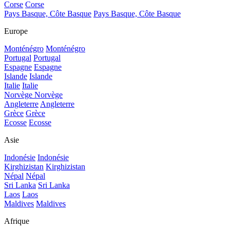
Corse
Corse
Pays Basque, Côte Basque
Pays Basque, Côte Basque
Europe
Monténégro
Monténégro
Portugal
Portugal
Espagne
Espagne
Islande
Islande
Italie
Italie
Norvège
Norvège
Angleterre
Angleterre
Grèce
Grèce
Ecosse
Ecosse
Asie
Indonésie
Indonésie
Kirghizistan
Kirghizistan
Népal
Népal
Sri Lanka
Sri Lanka
Laos
Laos
Maldives
Maldives
Afrique