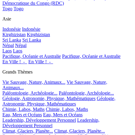
Démocratique du Congo (RDC)
Togo
Togo
Asie
Indonésie
Indonésie
Kirghizistan
Kirghizistan
Sri Lanka
Sri Lanka
Népal
Népal
Laos
Laos
Pacifique, Océanie et Australie
Pacifique, Océanie et Australie
En Ville !_-_
En Ville !_-_
Grands Thèmes
Vie Sauvage, Nature, Animaux...
Vie Sauvage, Nature,
Animaux...
Paléontologie, Archéologie...
Paléontologie, Archéologie...
Géologie, Astronomie, Physique, Mathématiques
Géologie,
Astronomie, Physique, Mathématiques
Chimie, Labos, Maths
Chimie, Labos, Maths
Eau, Mers et Océans
Eau, Mers et Océans
Leadership, Développement Personnel
Leadership,
Développement Personnel
Climat, Glaciers, Planète...
Climat, Glaciers, Planète...