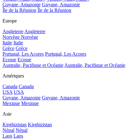
Guyane, Amazonie
Guyane, Amazonie
Île de la Réunion
Île de la Réunion
Europe
Angleterre
Angleterre
Norvège
Norvège
Italie
Italie
Grèce
Grèce
Portugal, Les Acores
Portugal, Les Acores
Ecosse
Ecosse
Australie, Pacifique et Océanie
Australie, Pacifique et Océanie
Amériques
Canada
Canada
USA
USA
Guyane, Amazonie
Guyane, Amazonie
Mexique
Mexique
Asie
Kirghizistan
Kirghizistan
Népal
Népal
Laos
Laos