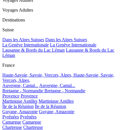
Voyages Adultes
Voyages Adultes
Destinations
Suisse
Dans les Alpes Suisses
Dans les Alpes Suisses
La Genève Internationale
La Genève Internationale
Lausanne & Bords du Lac Léman
Lausanne & Bords du Lac
Léman
France
Haute-Savoie, Savoie, Vercors, Alpes,
Haute-Savoie, Savoie,
Vercors, Alpes,
Auvergne, Cantal...
Auvergne, Cantal...
Bretagne - Normandie
Bretagne - Normandie
Provence
Provence
Martinique Antilles
Martinique Antilles
Île de la Réunion
Île de la Réunion
Guyane, Amazonie
Guyane, Amazonie
Pyrénées
Pyrénées
Camargue
Camargue
Chartreuse
Chartreuse