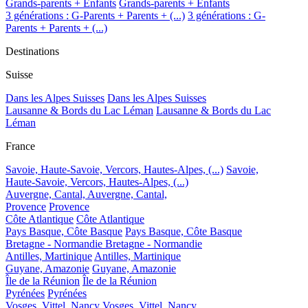
Grands-parents + Enfants
Grands-parents + Enfants
3 générations : G-Parents + Parents + (...)
3 générations : G-
Parents + Parents + (...)
Destinations
Suisse
Dans les Alpes Suisses
Dans les Alpes Suisses
Lausanne & Bords du Lac Léman
Lausanne & Bords du Lac
Léman
France
Savoie, Haute-Savoie, Vercors, Hautes-Alpes, (...)
Savoie,
Haute-Savoie, Vercors, Hautes-Alpes, (...)
Auvergne, Cantal,
Auvergne, Cantal,
Provence
Provence
Côte Atlantique
Côte Atlantique
Pays Basque, Côte Basque
Pays Basque, Côte Basque
Bretagne - Normandie
Bretagne - Normandie
Antilles, Martinique
Antilles, Martinique
Guyane, Amazonie
Guyane, Amazonie
Île de la Réunion
Île de la Réunion
Pyrénées
Pyrénées
Vosges, Vittel, Nancy
Vosges, Vittel, Nancy