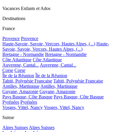
Vacances Enfants et Ados
Destinations
France
Provence
Provence
Haute-Savoie, Savoie, Vercors, Hautes Alpes, (...)
Haute-
Savoie, Savoie, Vercors, Hautes Alpes, (...)
Bretagne - Normandie
Bretagne - Normandie
Côte Atlantique
Côte Atlantique
Auvergne, Cantal...
Auvergne, Cantal...
Corse
Corse
Île de la Réunion
Île de la Réunion
Tahiti, Polynésie Française
Tahiti, Polynésie Française
Antilles, Martinique
Antilles, Martinique
Guyane, Amazonie
Guyane, Amazonie
Pays Basque, Côte Basque
Pays Basque, Côte Basque
Pyrénées
Pyrénées
Vosges, Vittel, Nancy
Vosges, Vittel, Nancy
Suisse
Alpes Suisses
Alpes Suisses