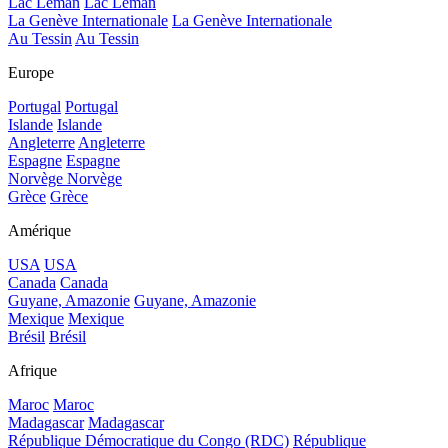
Lac Léman
Lac Léman
La Genève Internationale
La Genève Internationale
Au Tessin
Au Tessin
Europe
Portugal
Portugal
Islande
Islande
Angleterre
Angleterre
Espagne
Espagne
Norvège
Norvège
Grèce
Grèce
Amérique
USA
USA
Canada
Canada
Guyane, Amazonie
Guyane, Amazonie
Mexique
Mexique
Brésil
Brésil
Afrique
Maroc
Maroc
Madagascar
Madagascar
République Démocratique du Congo (RDC)
République