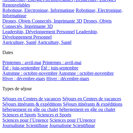
Renouvelables
Robotique, Electronique, Informatique
Robotique, Electronique,
Informatique
Drones, Objets Connectés, Imprimante 3D
Drones, Objets
Connectés, Imprimante 3D
Leadership, Développement Personnel
Leadership,
Développement Personnel
Agriculture, Santé
Agriculture, Santé
Dates
Printemps : avril-mai
Printemps : avril-mai
Été : juin-septembre
Été : juin-septembre
Automne : octobre-novembre
Automne : octobre-novembre
Hiver : décembre-mars
Hiver : décembre-mars
Types de séjour
Séjours en Centres de vacances
Séjours en Centres de vacances
Séjours itinérants & expéditions
Séjours itinérants & expéditions
hébergement en gîte ou chalet
hébergement en gîte ou chalet
Sciences et Sports
Sciences et Sports
Sciences pour l’Urgence
Sciences pour l’Urgence
Journalisme Scientifique
Journalisme Scientifique