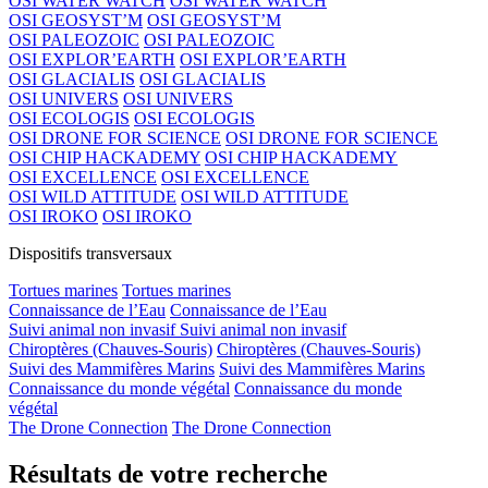
OSI WATER WATCH
OSI WATER WATCH
OSI GEOSYST’M
OSI GEOSYST’M
OSI PALEOZOIC
OSI PALEOZOIC
OSI EXPLOR’EARTH
OSI EXPLOR’EARTH
OSI GLACIALIS
OSI GLACIALIS
OSI UNIVERS
OSI UNIVERS
OSI ECOLOGIS
OSI ECOLOGIS
OSI DRONE FOR SCIENCE
OSI DRONE FOR SCIENCE
OSI CHIP HACKADEMY
OSI CHIP HACKADEMY
OSI EXCELLENCE
OSI EXCELLENCE
OSI WILD ATTITUDE
OSI WILD ATTITUDE
OSI IROKO
OSI IROKO
Dispositifs transversaux
Tortues marines
Tortues marines
Connaissance de l’Eau
Connaissance de l’Eau
Suivi animal non invasif
Suivi animal non invasif
Chiroptères (Chauves-Souris)
Chiroptères (Chauves-Souris)
Suivi des Mammifères Marins
Suivi des Mammifères Marins
Connaissance du monde végétal
Connaissance du monde
végétal
The Drone Connection
The Drone Connection
Résultats de votre recherche