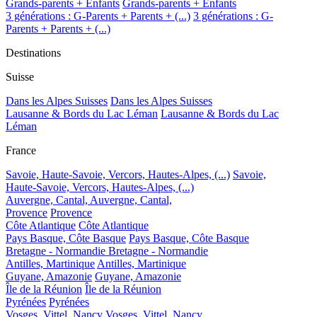
Grands-parents + Enfants
Grands-parents + Enfants
3 générations : G-Parents + Parents + (...)
3 générations : G-
Parents + Parents + (...)
Destinations
Suisse
Dans les Alpes Suisses
Dans les Alpes Suisses
Lausanne & Bords du Lac Léman
Lausanne & Bords du Lac
Léman
France
Savoie, Haute-Savoie, Vercors, Hautes-Alpes, (...)
Savoie,
Haute-Savoie, Vercors, Hautes-Alpes, (...)
Auvergne, Cantal,
Auvergne, Cantal,
Provence
Provence
Côte Atlantique
Côte Atlantique
Pays Basque, Côte Basque
Pays Basque, Côte Basque
Bretagne - Normandie
Bretagne - Normandie
Antilles, Martinique
Antilles, Martinique
Guyane, Amazonie
Guyane, Amazonie
Île de la Réunion
Île de la Réunion
Pyrénées
Pyrénées
Vosges, Vittel, Nancy
Vosges, Vittel, Nancy