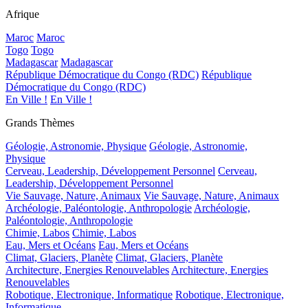
Afrique
Maroc
Maroc
Togo
Togo
Madagascar
Madagascar
République Démocratique du Congo (RDC)
République
Démocratique du Congo (RDC)
En Ville !
En Ville !
Grands Thèmes
Géologie, Astronomie, Physique
Géologie, Astronomie,
Physique
Cerveau, Leadership, Développement Personnel
Cerveau,
Leadership, Développement Personnel
Vie Sauvage, Nature, Animaux
Vie Sauvage, Nature, Animaux
Archéologie, Paléontologie, Anthropologie
Archéologie,
Paléontologie, Anthropologie
Chimie, Labos
Chimie, Labos
Eau, Mers et Océans
Eau, Mers et Océans
Climat, Glaciers, Planète
Climat, Glaciers, Planète
Architecture, Energies Renouvelables
Architecture, Energies
Renouvelables
Robotique, Electronique, Informatique
Robotique, Electronique,
Informatique