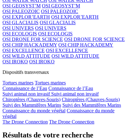
OSI WATER WATCH
OSI WATER WATCH
OSI GEOSYST’M
OSI GEOSYST’M
OSI PALEOZOIC
OSI PALEOZOIC
OSI EXPLOR’EARTH
OSI EXPLOR’EARTH
OSI GLACIALIS
OSI GLACIALIS
OSI UNIVERS
OSI UNIVERS
OSI ECOLOGIS
OSI ECOLOGIS
OSI DRONE FOR SCIENCE
OSI DRONE FOR SCIENCE
OSI CHIP HACKADEMY
OSI CHIP HACKADEMY
OSI EXCELLENCE
OSI EXCELLENCE
OSI WILD ATTITUDE
OSI WILD ATTITUDE
OSI IROKO
OSI IROKO
Dispositifs transversaux
Tortues marines
Tortues marines
Connaissance de l’Eau
Connaissance de l’Eau
Suivi animal non invasif
Suivi animal non invasif
Chiroptères (Chauves-Souris)
Chiroptères (Chauves-Souris)
Suivi des Mammifères Marins
Suivi des Mammifères Marins
Connaissance du monde végétal
Connaissance du monde
végétal
The Drone Connection
The Drone Connection
Résultats de votre recherche