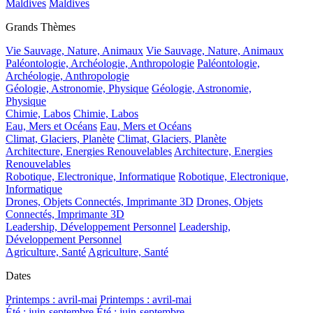
Maldives
Maldives
Grands Thèmes
Vie Sauvage, Nature, Animaux
Vie Sauvage, Nature, Animaux
Paléontologie, Archéologie, Anthropologie
Paléontologie,
Archéologie, Anthropologie
Géologie, Astronomie, Physique
Géologie, Astronomie,
Physique
Chimie, Labos
Chimie, Labos
Eau, Mers et Océans
Eau, Mers et Océans
Climat, Glaciers, Planète
Climat, Glaciers, Planète
Architecture, Energies Renouvelables
Architecture, Energies
Renouvelables
Robotique, Electronique, Informatique
Robotique, Electronique,
Informatique
Drones, Objets Connectés, Imprimante 3D
Drones, Objets
Connectés, Imprimante 3D
Leadership, Développement Personnel
Leadership,
Développement Personnel
Agriculture, Santé
Agriculture, Santé
Dates
Printemps : avril-mai
Printemps : avril-mai
Été : juin-septembre
Été : juin-septembre