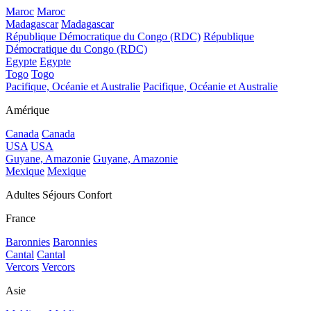
Maroc
Maroc
Madagascar
Madagascar
République Démocratique du Congo (RDC)
République
Démocratique du Congo (RDC)
Egypte
Egypte
Togo
Togo
Pacifique, Océanie et Australie
Pacifique, Océanie et Australie
Amérique
Canada
Canada
USA
USA
Guyane, Amazonie
Guyane, Amazonie
Mexique
Mexique
Adultes Séjours Confort
France
Baronnies
Baronnies
Cantal
Cantal
Vercors
Vercors
Asie