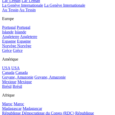
Lac Léman
Lac Léman
La Genève Internationale
La Genève Internationale
Au Tessin
Au Tessin
Europe
Portugal
Portugal
Islande
Islande
Angleterre
Angleterre
Espagne
Espagne
Norvège
Norvège
Grèce
Grèce
Amérique
USA
USA
Canada
Canada
Guyane, Amazonie
Guyane, Amazonie
Mexique
Mexique
Brésil
Brésil
Afrique
Maroc
Maroc
Madagascar
Madagascar
République Démocratique du Congo (RDC)
République