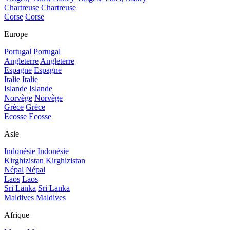
Chartreuse
Chartreuse
Corse
Corse
Europe
Portugal
Portugal
Angleterre
Angleterre
Espagne
Espagne
Italie
Italie
Islande
Islande
Norvège
Norvège
Grèce
Grèce
Ecosse
Ecosse
Asie
Indonésie
Indonésie
Kirghizistan
Kirghizistan
Népal
Népal
Laos
Laos
Sri Lanka
Sri Lanka
Maldives
Maldives
Afrique