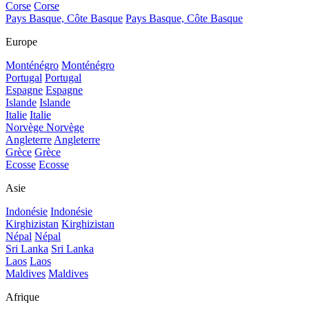
Corse
Corse
Pays Basque, Côte Basque
Pays Basque, Côte Basque
Europe
Monténégro
Monténégro
Portugal
Portugal
Espagne
Espagne
Islande
Islande
Italie
Italie
Norvège
Norvège
Angleterre
Angleterre
Grèce
Grèce
Ecosse
Ecosse
Asie
Indonésie
Indonésie
Kirghizistan
Kirghizistan
Népal
Népal
Sri Lanka
Sri Lanka
Laos
Laos
Maldives
Maldives
Afrique