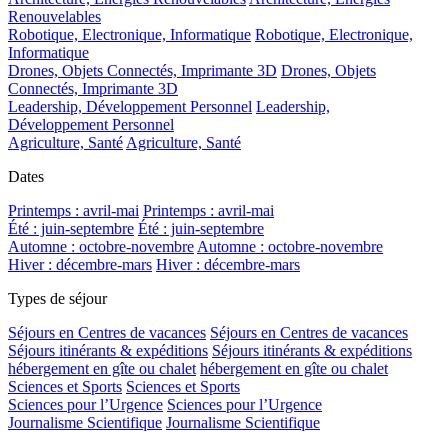
Renouvelables
Robotique, Electronique, Informatique
Robotique, Electronique,
Informatique
Drones, Objets Connectés, Imprimante 3D
Drones, Objets
Connectés, Imprimante 3D
Leadership, Développement Personnel
Leadership,
Développement Personnel
Agriculture, Santé
Agriculture, Santé
Dates
Printemps : avril-mai
Printemps : avril-mai
Été : juin-septembre
Été : juin-septembre
Automne : octobre-novembre
Automne : octobre-novembre
Hiver : décembre-mars
Hiver : décembre-mars
Types de séjour
Séjours en Centres de vacances
Séjours en Centres de vacances
Séjours itinérants & expéditions
Séjours itinérants & expéditions
hébergement en gîte ou chalet
hébergement en gîte ou chalet
Sciences et Sports
Sciences et Sports
Sciences pour l’Urgence
Sciences pour l’Urgence
Journalisme Scientifique
Journalisme Scientifique