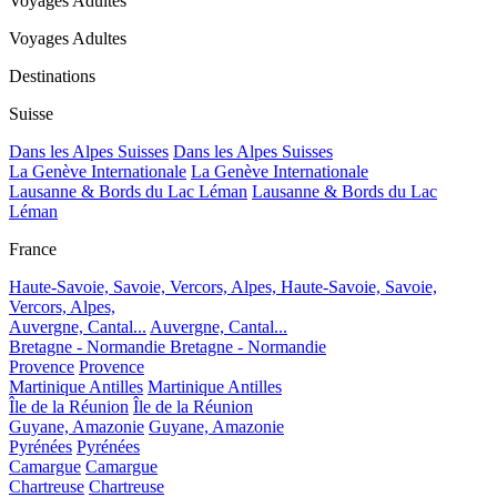
Voyages Adultes
Voyages Adultes
Destinations
Suisse
Dans les Alpes Suisses
Dans les Alpes Suisses
La Genève Internationale
La Genève Internationale
Lausanne & Bords du Lac Léman
Lausanne & Bords du Lac
Léman
France
Haute-Savoie, Savoie, Vercors, Alpes,
Haute-Savoie, Savoie,
Vercors, Alpes,
Auvergne, Cantal...
Auvergne, Cantal...
Bretagne - Normandie
Bretagne - Normandie
Provence
Provence
Martinique Antilles
Martinique Antilles
Île de la Réunion
Île de la Réunion
Guyane, Amazonie
Guyane, Amazonie
Pyrénées
Pyrénées
Camargue
Camargue
Chartreuse
Chartreuse