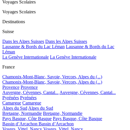
Voyages Scolaires
Voyages Scolaires
Destinations
Suisse
Dans les Alpes Suisses
Dans les Alpes Suisses
Lausanne & Bords du Lac Léman
Lausanne & Bords du Lac
Léman
La Genève Internationale
La Genève Internationale
France
Chamonix-Mont-Blanc, Savoie, Vercors, Alpes du (...)
Chamonix-Mont-Blanc, Savoie, Vercors, Alpes du (...)
Provence
Provence
Auvergne, Cévennes, Cantal...
Auvergne, Cévennes, Cantal...
Pyrénées
Pyrénées
Camargue
Camargue
Alpes du Sud
Alpes du Sud
Bretagne, Normandie
Bretagne, Normandie
Pays Basque, Côte Basque
Pays Basque, Côte Basque
Bassin d’Arcachon
Bassin d’Arcachon
Vosges, Vittel, Nancy
Vosges, Vittel, Nancy