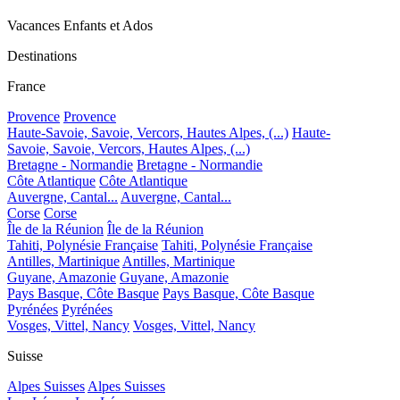
Vacances Enfants et Ados
Destinations
France
Provence
Provence
Haute-Savoie, Savoie, Vercors, Hautes Alpes, (...)
Haute-
Savoie, Savoie, Vercors, Hautes Alpes, (...)
Bretagne - Normandie
Bretagne - Normandie
Côte Atlantique
Côte Atlantique
Auvergne, Cantal...
Auvergne, Cantal...
Corse
Corse
Île de la Réunion
Île de la Réunion
Tahiti, Polynésie Française
Tahiti, Polynésie Française
Antilles, Martinique
Antilles, Martinique
Guyane, Amazonie
Guyane, Amazonie
Pays Basque, Côte Basque
Pays Basque, Côte Basque
Pyrénées
Pyrénées
Vosges, Vittel, Nancy
Vosges, Vittel, Nancy
Suisse
Alpes Suisses
Alpes Suisses