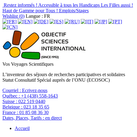
Restez informés !
Accessible à tous les Handicaps
Les Filles aussi !
Haut de Gamme pour Tous !
Emplois/Stages
Wishlist (
0
)
Langue : FR
Vos Voyages Scientifiques
L’inventeur des séjours de recherches participatives et solidaires
Statut Consultatif Spécial auprès de l’ONU (ECOSOC)
Courriel :
Ecrivez-nous
Québec :
+1 (438) 558-1643
Suisse :
022 519 0440
Belgique :
023 18 35 65
France :
01 85 08 36 30
Dates, Places, Tarifs :
en direct
Accueil