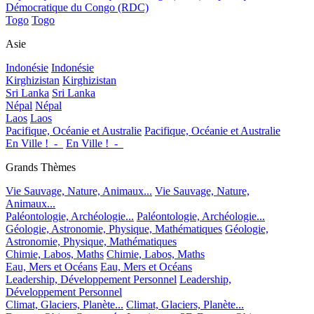
Démocratique du Congo (RDC)
Togo
Togo
Asie
Indonésie
Indonésie
Kirghizistan
Kirghizistan
Sri Lanka
Sri Lanka
Népal
Népal
Laos
Laos
Pacifique, Océanie et Australie
Pacifique, Océanie et Australie
En Ville !_-_
En Ville !_-_
Grands Thèmes
Vie Sauvage, Nature, Animaux...
Vie Sauvage, Nature,
Animaux...
Paléontologie, Archéologie...
Paléontologie, Archéologie...
Géologie, Astronomie, Physique, Mathématiques
Géologie,
Astronomie, Physique, Mathématiques
Chimie, Labos, Maths
Chimie, Labos, Maths
Eau, Mers et Océans
Eau, Mers et Océans
Leadership, Développement Personnel
Leadership,
Développement Personnel
Climat, Glaciers, Planète...
Climat, Glaciers, Planète...