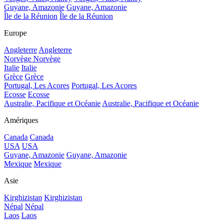
Guyane, Amazonie
Guyane, Amazonie
Île de la Réunion
Île de la Réunion
Europe
Angleterre
Angleterre
Norvège
Norvège
Italie
Italie
Grèce
Grèce
Portugal, Les Acores
Portugal, Les Acores
Ecosse
Ecosse
Australie, Pacifique et Océanie
Australie, Pacifique et Océanie
Amériques
Canada
Canada
USA
USA
Guyane, Amazonie
Guyane, Amazonie
Mexique
Mexique
Asie
Kirghizistan
Kirghizistan
Népal
Népal
Laos
Laos