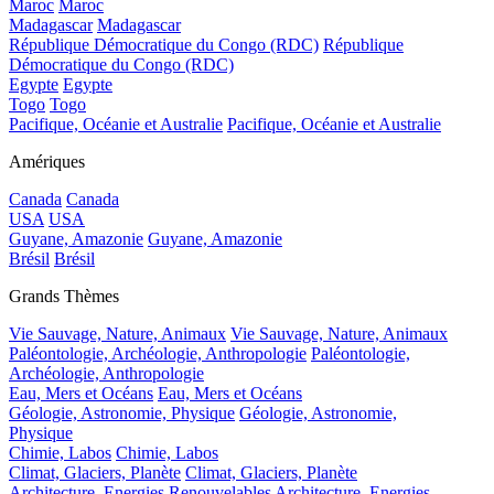
Maroc
Maroc
Madagascar
Madagascar
République Démocratique du Congo (RDC)
République
Démocratique du Congo (RDC)
Egypte
Egypte
Togo
Togo
Pacifique, Océanie et Australie
Pacifique, Océanie et Australie
Amériques
Canada
Canada
USA
USA
Guyane, Amazonie
Guyane, Amazonie
Brésil
Brésil
Grands Thèmes
Vie Sauvage, Nature, Animaux
Vie Sauvage, Nature, Animaux
Paléontologie, Archéologie, Anthropologie
Paléontologie,
Archéologie, Anthropologie
Eau, Mers et Océans
Eau, Mers et Océans
Géologie, Astronomie, Physique
Géologie, Astronomie,
Physique
Chimie, Labos
Chimie, Labos
Climat, Glaciers, Planète
Climat, Glaciers, Planète
Architecture, Energies Renouvelables
Architecture, Energies