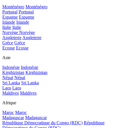
Monténégro
Monténégro
Portugal
Portugal
Espagne
Espagne
Islande
Islande
Italie
Italie
Norvège
Norvège
Angleterre
Angleterre
Grèce
Grèce
Ecosse
Ecosse
Asie
Indonésie
Indonésie
Kirghizistan
Kirghizistan
Népal
Népal
Sri Lanka
Sri Lanka
Laos
Laos
Maldives
Maldives
Afrique
Maroc
Maroc
Madagascar
Madagascar
République Démocratique du Congo (RDC)
République
Démocratique du Congo (RDC)