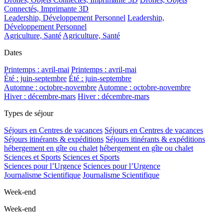
Connectés, Imprimante 3D
Leadership, Développement Personnel
Leadership,
Développement Personnel
Agriculture, Santé
Agriculture, Santé
Dates
Printemps : avril-mai
Printemps : avril-mai
Été : juin-septembre
Été : juin-septembre
Automne : octobre-novembre
Automne : octobre-novembre
Hiver : décembre-mars
Hiver : décembre-mars
Types de séjour
Séjours en Centres de vacances
Séjours en Centres de vacances
Séjours itinérants & expéditions
Séjours itinérants & expéditions
hébergement en gîte ou chalet
hébergement en gîte ou chalet
Sciences et Sports
Sciences et Sports
Sciences pour l’Urgence
Sciences pour l’Urgence
Journalisme Scientifique
Journalisme Scientifique
Week-end
Week-end