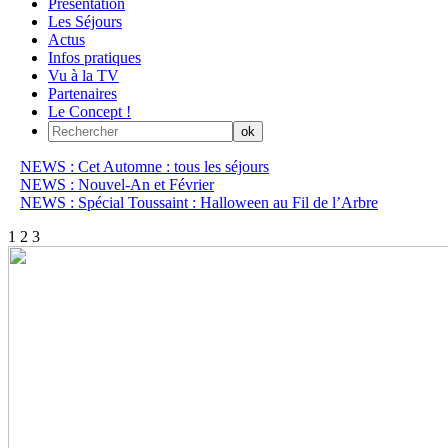
Présentation
Les Séjours
Actus
Infos pratiques
Vu à la TV
Partenaires
Le Concept !
NEWS : Cet Automne : tous les séjours
NEWS : Nouvel-An et Février
NEWS : Spécial Toussaint : Halloween au Fil de l’Arbre
1
2
3