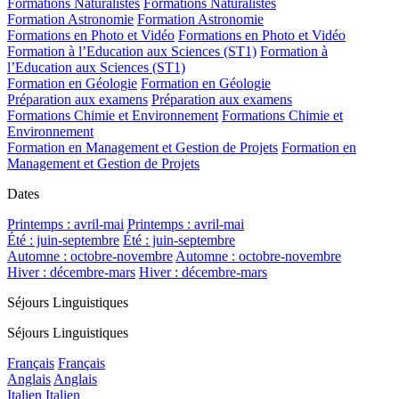
Formations Naturalistes
Formations Naturalistes
Formation Astronomie
Formation Astronomie
Formations en Photo et Vidéo
Formations en Photo et Vidéo
Formation à l’Education aux Sciences (ST1)
Formation à
l’Education aux Sciences (ST1)
Formation en Géologie
Formation en Géologie
Préparation aux examens
Préparation aux examens
Formations Chimie et Environnement
Formations Chimie et
Environnement
Formation en Management et Gestion de Projets
Formation en
Management et Gestion de Projets
Dates
Printemps : avril-mai
Printemps : avril-mai
Été : juin-septembre
Été : juin-septembre
Automne : octobre-novembre
Automne : octobre-novembre
Hiver : décembre-mars
Hiver : décembre-mars
Séjours Linguistiques
Séjours Linguistiques
Français
Français
Anglais
Anglais
Italien
Italien