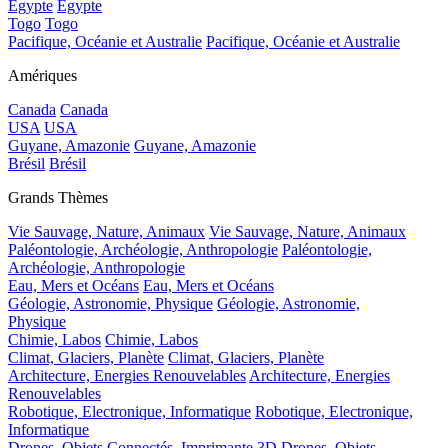
Egypte
Egypte
Togo
Togo
Pacifique, Océanie et Australie
Pacifique, Océanie et Australie
Amériques
Canada
Canada
USA
USA
Guyane, Amazonie
Guyane, Amazonie
Brésil
Brésil
Grands Thèmes
Vie Sauvage, Nature, Animaux
Vie Sauvage, Nature, Animaux
Paléontologie, Archéologie, Anthropologie
Paléontologie,
Archéologie, Anthropologie
Eau, Mers et Océans
Eau, Mers et Océans
Géologie, Astronomie, Physique
Géologie, Astronomie,
Physique
Chimie, Labos
Chimie, Labos
Climat, Glaciers, Planète
Climat, Glaciers, Planète
Architecture, Energies Renouvelables
Architecture, Energies
Renouvelables
Robotique, Electronique, Informatique
Robotique, Electronique,
Informatique
Drones, Objets Connectés, Imprimante 3D
Drones, Objets