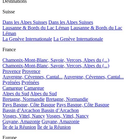
Destinations
Suisse
Dans les Alpes Suisses
Dans les Alpes Suisses
Lausanne & Bords du Lac Léman
Lausanne & Bords du Lac
Léman
La Genève Internationale
La Genève Internationale
France
Chamonix-Mont-Blanc, Savoie, Vercors, Alpes du (...)
Chamonix-Mont-Blanc, Savoie, Vercors, Alpes du (...)
Provence
Provence
Auvergne, Cévennes, Cantal...
Auvergne, Cévennes, Cantal...
Pyrénées
Pyrénées
Camargue
Camargue
Alpes du Sud
Alpes du Sud
Bretagne, Normandie
Bretagne, Normandie
Pays Basque, Côte Basque
Pays Basque, Côte Basque
Bassin d’Arcachon
Bassin d’Arcachon
Vosges, Vittel, Nancy
Vosges, Vittel, Nancy
Guyane, Amazonie
Guyane, Amazonie
Île de la Réunion
Île de la Réunion
Europe