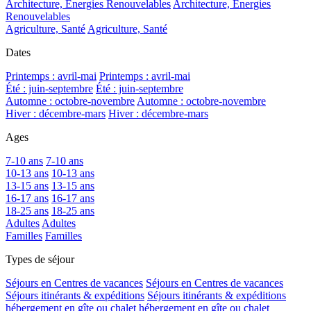
Architecture, Energies Renouvelables
Architecture, Energies
Renouvelables
Agriculture, Santé
Agriculture, Santé
Dates
Printemps : avril-mai
Printemps : avril-mai
Été : juin-septembre
Été : juin-septembre
Automne : octobre-novembre
Automne : octobre-novembre
Hiver : décembre-mars
Hiver : décembre-mars
Ages
7-10 ans
7-10 ans
10-13 ans
10-13 ans
13-15 ans
13-15 ans
16-17 ans
16-17 ans
18-25 ans
18-25 ans
Adultes
Adultes
Familles
Familles
Types de séjour
Séjours en Centres de vacances
Séjours en Centres de vacances
Séjours itinérants & expéditions
Séjours itinérants & expéditions
hébergement en gîte ou chalet
hébergement en gîte ou chalet