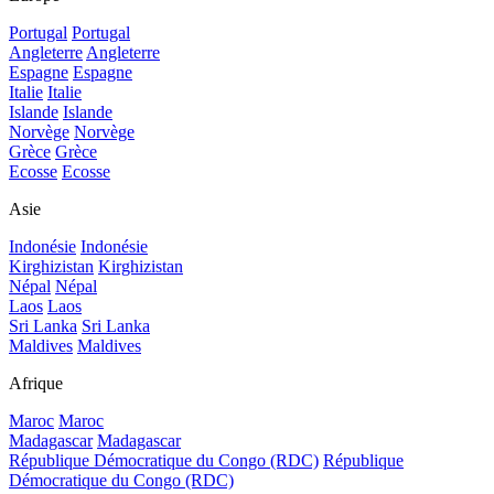
Portugal
Portugal
Angleterre
Angleterre
Espagne
Espagne
Italie
Italie
Islande
Islande
Norvège
Norvège
Grèce
Grèce
Ecosse
Ecosse
Asie
Indonésie
Indonésie
Kirghizistan
Kirghizistan
Népal
Népal
Laos
Laos
Sri Lanka
Sri Lanka
Maldives
Maldives
Afrique
Maroc
Maroc
Madagascar
Madagascar
République Démocratique du Congo (RDC)
République
Démocratique du Congo (RDC)