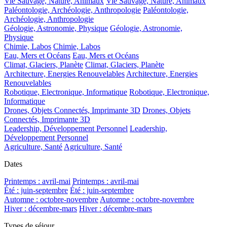
Vie Sauvage, Nature, Animaux
Vie Sauvage, Nature, Animaux
Paléontologie, Archéologie, Anthropologie
Paléontologie,
Archéologie, Anthropologie
Géologie, Astronomie, Physique
Géologie, Astronomie,
Physique
Chimie, Labos
Chimie, Labos
Eau, Mers et Océans
Eau, Mers et Océans
Climat, Glaciers, Planète
Climat, Glaciers, Planète
Architecture, Energies Renouvelables
Architecture, Energies
Renouvelables
Robotique, Electronique, Informatique
Robotique, Electronique,
Informatique
Drones, Objets Connectés, Imprimante 3D
Drones, Objets
Connectés, Imprimante 3D
Leadership, Développement Personnel
Leadership,
Développement Personnel
Agriculture, Santé
Agriculture, Santé
Dates
Printemps : avril-mai
Printemps : avril-mai
Été : juin-septembre
Été : juin-septembre
Automne : octobre-novembre
Automne : octobre-novembre
Hiver : décembre-mars
Hiver : décembre-mars
Types de séjour