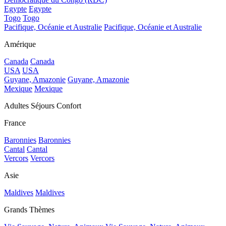
Egypte
Egypte
Togo
Togo
Pacifique, Océanie et Australie
Pacifique, Océanie et Australie
Amérique
Canada
Canada
USA
USA
Guyane, Amazonie
Guyane, Amazonie
Mexique
Mexique
Adultes Séjours Confort
France
Baronnies
Baronnies
Cantal
Cantal
Vercors
Vercors
Asie
Maldives
Maldives
Grands Thèmes