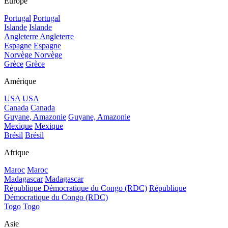
Europe
Portugal
Portugal
Islande
Islande
Angleterre
Angleterre
Espagne
Espagne
Norvège
Norvège
Grèce
Grèce
Amérique
USA
USA
Canada
Canada
Guyane, Amazonie
Guyane, Amazonie
Mexique
Mexique
Brésil
Brésil
Afrique
Maroc
Maroc
Madagascar
Madagascar
République Démocratique du Congo (RDC)
République
Démocratique du Congo (RDC)
Togo
Togo
Asie