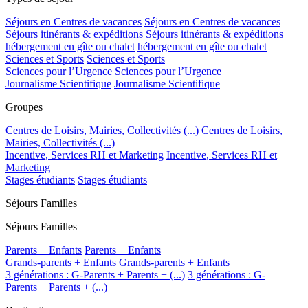
Séjours en Centres de vacances
Séjours en Centres de vacances
Séjours itinérants & expéditions
Séjours itinérants & expéditions
hébergement en gîte ou chalet
hébergement en gîte ou chalet
Sciences et Sports
Sciences et Sports
Sciences pour l’Urgence
Sciences pour l’Urgence
Journalisme Scientifique
Journalisme Scientifique
Groupes
Centres de Loisirs, Mairies, Collectivités (...)
Centres de Loisirs,
Mairies, Collectivités (...)
Incentive, Services RH et Marketing
Incentive, Services RH et
Marketing
Stages étudiants
Stages étudiants
Séjours Familles
Séjours Familles
Parents + Enfants
Parents + Enfants
Grands-parents + Enfants
Grands-parents + Enfants
3 générations : G-Parents + Parents + (...)
3 générations : G-
Parents + Parents + (...)