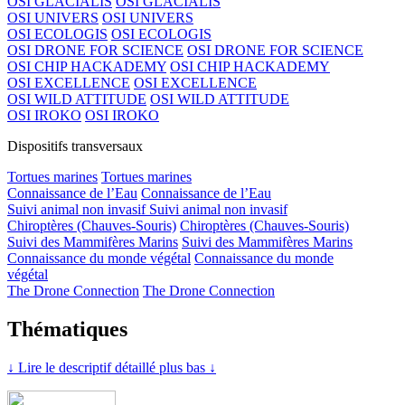
OSI GLACIALIS
OSI GLACIALIS
OSI UNIVERS
OSI UNIVERS
OSI ECOLOGIS
OSI ECOLOGIS
OSI DRONE FOR SCIENCE
OSI DRONE FOR SCIENCE
OSI CHIP HACKADEMY
OSI CHIP HACKADEMY
OSI EXCELLENCE
OSI EXCELLENCE
OSI WILD ATTITUDE
OSI WILD ATTITUDE
OSI IROKO
OSI IROKO
Dispositifs transversaux
Tortues marines
Tortues marines
Connaissance de l’Eau
Connaissance de l’Eau
Suivi animal non invasif
Suivi animal non invasif
Chiroptères (Chauves-Souris)
Chiroptères (Chauves-Souris)
Suivi des Mammifères Marins
Suivi des Mammifères Marins
Connaissance du monde végétal
Connaissance du monde
végétal
The Drone Connection
The Drone Connection
Thématiques
↓ Lire le descriptif détaillé plus bas ↓