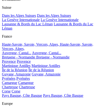
Suisse
Dans les Alpes Suisses
Dans les Alpes Suisses
La Genève Internationale
La Genève Internationale
Lausanne & Bords du Lac Léman
Lausanne & Bords du Lac
Léman
France
Haute-Savoie, Savoie, Vercors, Alpes,
Haute-Savoie, Savoie,
Vercors, Alpes,
Auvergne, Cantal...
Auvergne, Cantal...
Bretagne - Normandie
Bretagne - Normandie
Provence
Provence
Martinique Antilles
Martinique Antilles
Île de la Réunion
Île de la Réunion
Guyane, Amazonie
Guyane, Amazonie
Pyrénées
Pyrénées
Camargue
Camargue
Chartreuse
Chartreuse
Corse
Corse
Pays Basque, Côte Basque
Pays Basque, Côte Basque
Europe