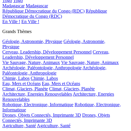
Togo
Togo
Madagascar
Madagascar
République Démocratique du Congo (RDC)
République
Démocratique du Congo (RDC)
En Ville !
En Ville !
Grands Thèmes
Géologie, Astronomie, Physique
Géologie, Astronomie,
Physique
Cerveau, Leadership, Développement Personnel
Cerveau,
Leadership, Développement Personnel
Vie Sauvage, Nature, Animaux
Vie Sauvage, Nature, Animaux
Archéologie, Paléontologie, Anthropologie
Archéologie,
Paléontologie, Anthropologie
Chimie, Labos
Chimie, Labos
Eau, Mers et Océans
Eau, Mers et Océans
Climat, Glaciers, Planète
Climat, Glaciers, Planète
Architecture, Energies Renouvelables
Architecture, Energies
Renouvelables
Robotique, Electronique, Informatique
Robotique, Electronique,
Informatique
Drones, Objets Connectés, Imprimante 3D
Drones, Objets
Connectés, Imprimante 3D
Agriculture, Santé
Agriculture, Santé