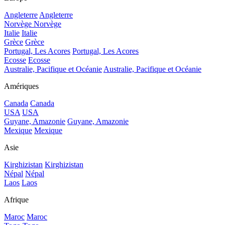
Angleterre
Angleterre
Norvège
Norvège
Italie
Italie
Grèce
Grèce
Portugal, Les Acores
Portugal, Les Acores
Ecosse
Ecosse
Australie, Pacifique et Océanie
Australie, Pacifique et Océanie
Amériques
Canada
Canada
USA
USA
Guyane, Amazonie
Guyane, Amazonie
Mexique
Mexique
Asie
Kirghizistan
Kirghizistan
Népal
Népal
Laos
Laos
Afrique
Maroc
Maroc