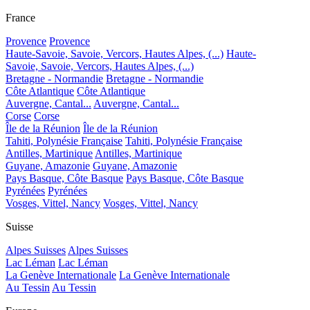
France
Provence
Provence
Haute-Savoie, Savoie, Vercors, Hautes Alpes, (...)
Haute-
Savoie, Savoie, Vercors, Hautes Alpes, (...)
Bretagne - Normandie
Bretagne - Normandie
Côte Atlantique
Côte Atlantique
Auvergne, Cantal...
Auvergne, Cantal...
Corse
Corse
Île de la Réunion
Île de la Réunion
Tahiti, Polynésie Française
Tahiti, Polynésie Française
Antilles, Martinique
Antilles, Martinique
Guyane, Amazonie
Guyane, Amazonie
Pays Basque, Côte Basque
Pays Basque, Côte Basque
Pyrénées
Pyrénées
Vosges, Vittel, Nancy
Vosges, Vittel, Nancy
Suisse
Alpes Suisses
Alpes Suisses
Lac Léman
Lac Léman
La Genève Internationale
La Genève Internationale
Au Tessin
Au Tessin