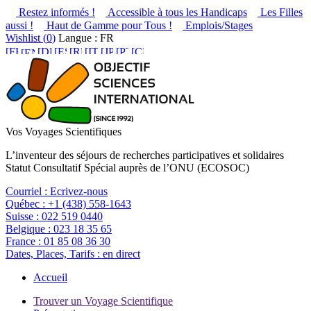
Restez informés !
Accessible à tous les Handicaps
Les Filles
aussi !
Haut de Gamme pour Tous !
Emplois/Stages
Wishlist (
0
)
Langue : FR
Vos Voyages Scientifiques
L’inventeur des séjours de recherches participatives et solidaires
Statut Consultatif Spécial auprès de l’ONU (ECOSOC)
Courriel :
Ecrivez-nous
Québec :
+1 (438) 558-1643
Suisse :
022 519 0440
Belgique :
023 18 35 65
France :
01 85 08 36 30
Dates, Places, Tarifs :
en direct
Accueil
Trouver un Voyage Scientifique