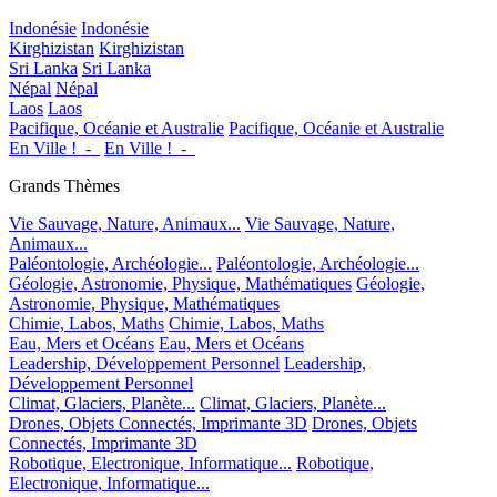
Indonésie
Indonésie
Kirghizistan
Kirghizistan
Sri Lanka
Sri Lanka
Népal
Népal
Laos
Laos
Pacifique, Océanie et Australie
Pacifique, Océanie et Australie
En Ville !_-_
En Ville !_-_
Grands Thèmes
Vie Sauvage, Nature, Animaux...
Vie Sauvage, Nature,
Animaux...
Paléontologie, Archéologie...
Paléontologie, Archéologie...
Géologie, Astronomie, Physique, Mathématiques
Géologie,
Astronomie, Physique, Mathématiques
Chimie, Labos, Maths
Chimie, Labos, Maths
Eau, Mers et Océans
Eau, Mers et Océans
Leadership, Développement Personnel
Leadership,
Développement Personnel
Climat, Glaciers, Planète...
Climat, Glaciers, Planète...
Drones, Objets Connectés, Imprimante 3D
Drones, Objets
Connectés, Imprimante 3D
Robotique, Electronique, Informatique...
Robotique,
Electronique, Informatique...