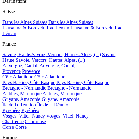
Destinations
Suisse
Dans les Alpes Suisses
Dans les Alpes Suisses
Lausanne & Bords du Lac Léman
Lausanne & Bords du Lac
Léman
France
Savoie, Haute-Savoie, Vercors, Hautes-Alpes, (...)
Savoie,
Haute-Savoie, Vercors, Hautes-Alpes, (...)
Auvergne, Cantal,
Auvergne, Cantal,
Provence
Provence
Côte Atlantique
Côte Atlantique
Pays Basque, Côte Basque
Pays Basque, Côte Basque
Bretagne - Normandie
Bretagne - Normandie
Antilles, Martinique
Antilles, Martinique
Guyane, Amazonie
Guyane, Amazonie
Île de la Réunion
Île de la Réunion
Pyrénées
Pyrénées
Vosges, Vittel, Nancy
Vosges, Vittel, Nancy
Chartreuse
Chartreuse
Corse
Corse
Europe