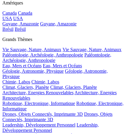
Amériques
Canada
Canada
USA
USA
Guyane, Amazonie
Guyane, Amazonie
Brésil
Brésil
Grands Thèmes
Vie Sauvage, Nature, Animaux
Vie Sauvage, Nature, Animaux
Paléontologie, Archéologie, Anthropologie
Paléontologie,
Archéologie, Anthropologie
Eau, Mers et Océans
Eau, Mers et Océans
Géologie, Astronomie, Physique
Géologie, Astronomie,
Physique
Chimie, Labos
Chimie, Labos
Climat, Glaciers, Planète
Climat, Glaciers, Planète
Architecture, Energies Renouvelables
Architecture, Energies
Renouvelables
Robotique, Electronique, Informatique
Robotique, Electronique,
Informatique
Drones, Objets Connectés, Imprimante 3D
Drones, Objets
Connectés, Imprimante 3D
Leadership, Développement Personnel
Leadership,
Développement Personnel