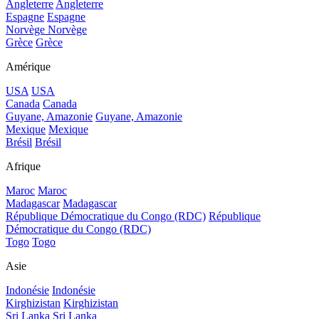
Angleterre
Angleterre
Espagne
Espagne
Norvège
Norvège
Grèce
Grèce
Amérique
USA
USA
Canada
Canada
Guyane, Amazonie
Guyane, Amazonie
Mexique
Mexique
Brésil
Brésil
Afrique
Maroc
Maroc
Madagascar
Madagascar
République Démocratique du Congo (RDC)
République
Démocratique du Congo (RDC)
Togo
Togo
Asie
Indonésie
Indonésie
Kirghizistan
Kirghizistan
Sri Lanka
Sri Lanka