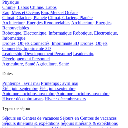
Physique
Chimie, Labos
Chimie, Labos
Eau, Mers et Océans
Eau, Mers et Océans
Climat, Glaciers, Planète
Climat, Glaciers, Planète
Architecture, Energies Renouvelables
Architecture, Energies
Renouvelables
Robotique, Electronique, Informatique
Robotique, Electronique,
Informatique
Drones, Objets Connectés, Imprimante 3D
Drones, Objets
Connectés, Imprimante 3D
Leadership, Développement Personnel
Leadership,
Développement Personnel
Agriculture, Santé
Agriculture, Santé
Dates
Printemps : avril-mai
Printemps : avril-mai
Été : juin-septembre
Été : juin-septembre
Automne : octobre-novembre
Automne : octobre-novembre
Hiver : décembre-mars
Hiver : décembre-mars
Types de séjour
Séjours en Centres de vacances
Séjours en Centres de vacances
Séjours itinérants & expéditions
Séjours itinérants & expéditions