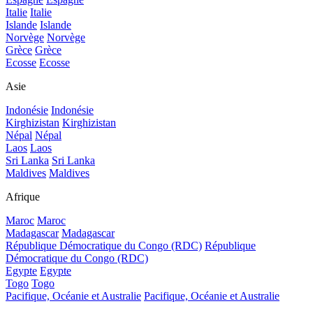
Italie
Italie
Islande
Islande
Norvège
Norvège
Grèce
Grèce
Ecosse
Ecosse
Asie
Indonésie
Indonésie
Kirghizistan
Kirghizistan
Népal
Népal
Laos
Laos
Sri Lanka
Sri Lanka
Maldives
Maldives
Afrique
Maroc
Maroc
Madagascar
Madagascar
République Démocratique du Congo (RDC)
République
Démocratique du Congo (RDC)
Egypte
Egypte
Togo
Togo
Pacifique, Océanie et Australie
Pacifique, Océanie et Australie