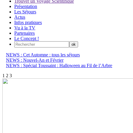
Trouver un Voyage Scientifique
Présentation
Les Séjours
Actus
Infos pratiques
Vu à la TV
Partenaires
Le Concept !
NEWS : Cet Automne : tous les séjours
NEWS : Nouvel-An et Février
NEWS : Spécial Toussaint : Halloween au Fil de l’Arbre
1
2
3