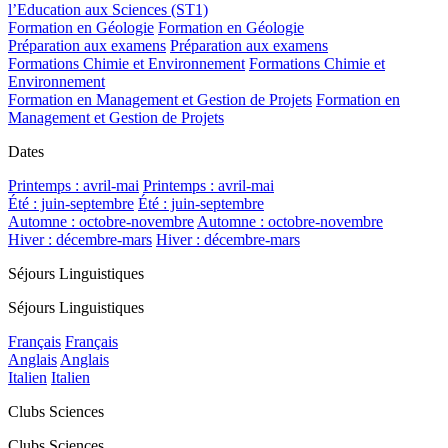
l’Education aux Sciences (ST1)
Formation en Géologie
Formation en Géologie
Préparation aux examens
Préparation aux examens
Formations Chimie et Environnement
Formations Chimie et
Environnement
Formation en Management et Gestion de Projets
Formation en
Management et Gestion de Projets
Dates
Printemps : avril-mai
Printemps : avril-mai
Été : juin-septembre
Été : juin-septembre
Automne : octobre-novembre
Automne : octobre-novembre
Hiver : décembre-mars
Hiver : décembre-mars
Séjours Linguistiques
Séjours Linguistiques
Français
Français
Anglais
Anglais
Italien
Italien
Clubs Sciences
Clubs Sciences