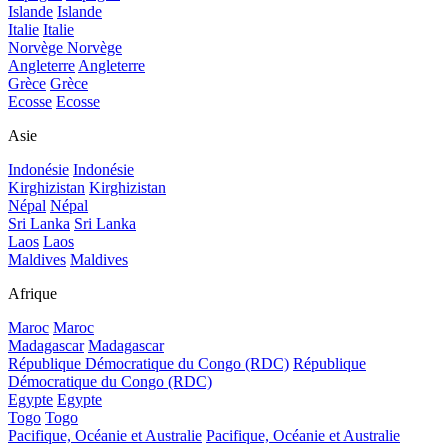
Islande
Islande
Italie
Italie
Norvège
Norvège
Angleterre
Angleterre
Grèce
Grèce
Ecosse
Ecosse
Asie
Indonésie
Indonésie
Kirghizistan
Kirghizistan
Népal
Népal
Sri Lanka
Sri Lanka
Laos
Laos
Maldives
Maldives
Afrique
Maroc
Maroc
Madagascar
Madagascar
République Démocratique du Congo (RDC)
République
Démocratique du Congo (RDC)
Egypte
Egypte
Togo
Togo
Pacifique, Océanie et Australie
Pacifique, Océanie et Australie