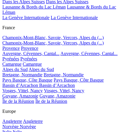
Dans les Alpes Suisses
Dans les Alpes Suisses
Lausanne & Bords du Lac Léman
Lausanne & Bords du Lac
Léman
La Genève Internationale
La Genève Internationale
France
Chamonix-Mont-Blanc, Savoie, Vercors, Alpes du (...)
Chamonix-Mont-Blanc, Savoie, Vercors, Alpes du (...)
Provence
Provence
Auvergne, Cévennes, Cantal...
Auvergne, Cévennes, Cantal...
Pyrénées
Pyrénées
Camargue
Camargue
Alpes du Sud
Alpes du Sud
Bretagne, Normandie
Bretagne, Normandie
Pays Basque, Côte Basque
Pays Basque, Côte Basque
Bassin d’Arcachon
Bassin d’Arcachon
Vosges, Vittel, Nancy
Vosges, Vittel, Nancy
Guyane, Amazonie
Guyane, Amazonie
Île de la Réunion
Île de la Réunion
Europe
Angleterre
Angleterre
Norvège
Norvège
Italie
Italie