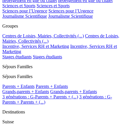
hébergement en gîte ou chalet
hébergement en gîte ou chalet
Sciences et Sports
Sciences et Sports
Sciences pour l’Urgence
Sciences pour l’Urgence
Journalisme Scientifique
Journalisme Scientifique
Groupes
Centres de Loisirs, Mairies, Collectivités (...)
Centres de Loisirs,
Mairies, Collectivités (...)
Incentive, Services RH et Marketing
Incentive, Services RH et
Marketing
Stages étudiants
Stages étudiants
Séjours Familles
Séjours Familles
Parents + Enfants
Parents + Enfants
Grands-parents + Enfants
Grands-parents + Enfants
3 générations : G-Parents + Parents + (...)
3 générations : G-
Parents + Parents + (...)
Destinations
Suisse