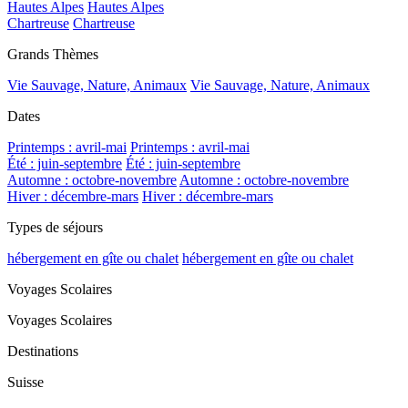
Hautes Alpes
Hautes Alpes
Chartreuse
Chartreuse
Grands Thèmes
Vie Sauvage, Nature, Animaux
Vie Sauvage, Nature, Animaux
Dates
Printemps : avril-mai
Printemps : avril-mai
Été : juin-septembre
Été : juin-septembre
Automne : octobre-novembre
Automne : octobre-novembre
Hiver : décembre-mars
Hiver : décembre-mars
Types de séjours
hébergement en gîte ou chalet
hébergement en gîte ou chalet
Voyages Scolaires
Voyages Scolaires
Destinations
Suisse