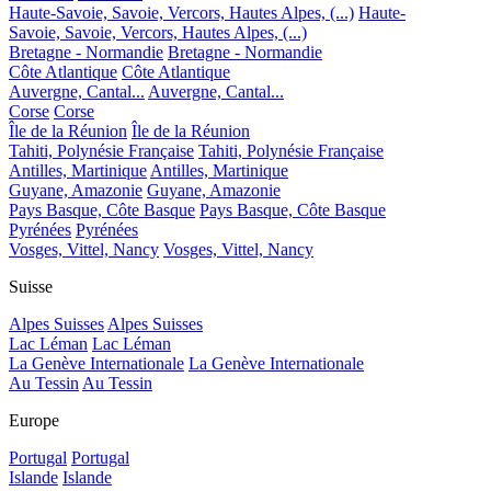
Haute-Savoie, Savoie, Vercors, Hautes Alpes, (...)
Haute-
Savoie, Savoie, Vercors, Hautes Alpes, (...)
Bretagne - Normandie
Bretagne - Normandie
Côte Atlantique
Côte Atlantique
Auvergne, Cantal...
Auvergne, Cantal...
Corse
Corse
Île de la Réunion
Île de la Réunion
Tahiti, Polynésie Française
Tahiti, Polynésie Française
Antilles, Martinique
Antilles, Martinique
Guyane, Amazonie
Guyane, Amazonie
Pays Basque, Côte Basque
Pays Basque, Côte Basque
Pyrénées
Pyrénées
Vosges, Vittel, Nancy
Vosges, Vittel, Nancy
Suisse
Alpes Suisses
Alpes Suisses
Lac Léman
Lac Léman
La Genève Internationale
La Genève Internationale
Au Tessin
Au Tessin
Europe
Portugal
Portugal
Islande
Islande