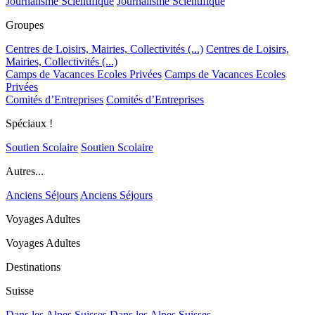
Journalisme Scientifique
Journalisme Scientifique
Groupes
Centres de Loisirs, Mairies, Collectivités (...)
Centres de Loisirs,
Mairies, Collectivités (...)
Camps de Vacances Ecoles Privées
Camps de Vacances Ecoles
Privées
Comités d’Entreprises
Comités d’Entreprises
Spéciaux !
Soutien Scolaire
Soutien Scolaire
Autres...
Anciens Séjours
Anciens Séjours
Voyages Adultes
Voyages Adultes
Destinations
Suisse
Dans les Alpes Suisses
Dans les Alpes Suisses