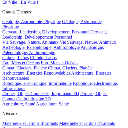
En Ville !
En Ville !
Grands Thèmes
Géologie, Astronomie, Physique
Géologie, Astronomie,
Physique
Cerveau, Leadership, Développement Personnel
Cerveau,
Leadership, Développement Personnel
Vie Sauvage, Nature, Animaux
Vie Sauvage, Nature, Animaux
Archéologie, Paléontologie, Anthropologie
Archéologie,
Paléontologie, Anthropologie
Chimie, Labos
Chimie, Labos
Eau, Mers et Océans
Eau, Mers et Océans
Climat, Glaciers, Planète
Climat, Glaciers, Planète
Architecture, Energies Renouvelables
Architecture, Energies
Renouvelables
Robotique, Electronique, Informatique
Robotique, Electronique,
Informatique
Drones, Objets Connectés, Imprimante 3D
Drones, Objets
Connectés, Imprimante 3D
Agriculture, Santé
Agriculture, Santé
Niveaux
Maternelle et Jardins d’Enfants
Maternelle et Jardins d’Enfants