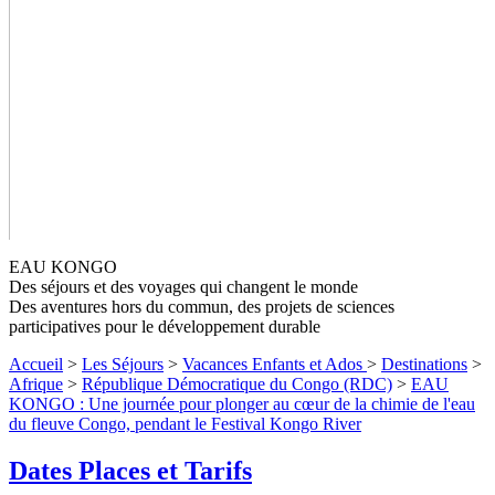
EAU KONGO
Des séjours et des voyages qui changent le monde
Des aventures hors du commun, des projets de sciences
participatives pour le développement durable
Accueil
>
Les Séjours
>
Vacances Enfants et Ados
>
Destinations
>
Afrique
>
République Démocratique du Congo (RDC)
>
EAU
KONGO : Une journée pour plonger au cœur de la chimie de l'eau
EAU KONGO : Une journée pour
du fleuve Congo, pendant le Festival Kongo River
plonger au cœur de la chimie de l'eau
Dates Places et Tarifs
du fleuve Congo, pendant le Festival