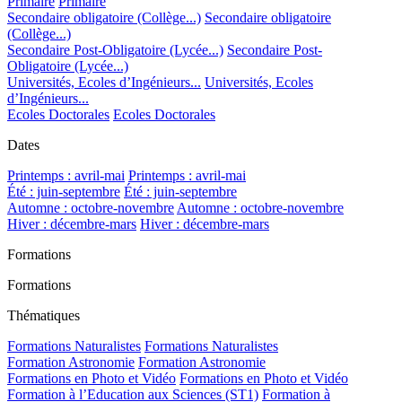
Primaire
Primaire
Secondaire obligatoire (Collège...)
Secondaire obligatoire
(Collège...)
Secondaire Post-Obligatoire (Lycée...)
Secondaire Post-
Obligatoire (Lycée...)
Universités, Ecoles d’Ingénieurs...
Universités, Ecoles
d’Ingénieurs...
Ecoles Doctorales
Ecoles Doctorales
Dates
Printemps : avril-mai
Printemps : avril-mai
Été : juin-septembre
Été : juin-septembre
Automne : octobre-novembre
Automne : octobre-novembre
Hiver : décembre-mars
Hiver : décembre-mars
Formations
Formations
Thématiques
Formations Naturalistes
Formations Naturalistes
Formation Astronomie
Formation Astronomie
Formations en Photo et Vidéo
Formations en Photo et Vidéo
Formation à l’Education aux Sciences (ST1)
Formation à