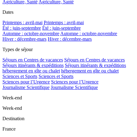
Agriculture, Santé
Agriculture, Santé
Dates
Printemps : avril-mai
Printemps : avril-mai
Été : juin-septembre
Été : juin-septembre
Automne : octobre-novembre
Automne : octobre-novembre
Hiver : décembre-mars
Hiver : décembre-mars
Types de séjour
Séjours en Centres de vacances
Séjours en Centres de vacances
Séjours itinérants & expéditions
Séjours itinérants & expéditions
hébergement en gîte ou chalet
hébergement en gîte ou chalet
Sciences et Sports
Sciences et Sports
Sciences pour l’Urgence
Sciences pour l’Urgence
Journalisme Scientifique
Journalisme Scientifique
Week-end
Week-end
Destination
France