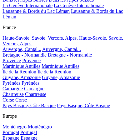
La Genève Internationale
La Genève Internationale
Lausanne & Bords du Lac Léman
Lausanne & Bords du Lac
Léman
France
Haute-Savoie, Savoie, Vercors, Alpes,
Haute-Savoie, Savoie,
Vercors, Alpes,
Auvergne, Cantal...
Auvergne, Cantal...
Bretagne - Normandie
Bretagne - Normandie
Provence
Provence
Martinique Antilles
Martinique Antilles
Île de la Réunion
Île de la Réunion
Guyane, Amazonie
Guyane, Amazonie
Pyrénées
Pyrénées
Camargue
Camargue
Chartreuse
Chartreuse
Corse
Corse
Pays Basque, Côte Basque
Pays Basque, Côte Basque
Europe
Monténégro
Monténégro
Portugal
Portugal
Espagne
Espagne