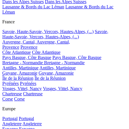
Dans les Alpes Suisses
Dans les Alpes Suisses
Lausanne & Bords du Lac Léman
Lausanne & Bords du Lac
Léman
France
Savoie, Haute-Savoie, Vercors, Hautes-Alpes, (...)
Savoie,
Haute-Savoie, Vercors, Hautes-Alpes, (...)
Auvergne, Cantal,
Auvergne, Cantal,
Provence
Provence
Côte Atlantique
Côte Atlantique
Pays Basque, Côte Basque
Pays Basque, Côte Basque
Bretagne - Normandie
Bretagne - Normandie
Antilles, Martinique
Antilles, Martinique
Guyane, Amazonie
Guyane, Amazonie
Île de la Réunion
Île de la Réunion
Pyrénées
Pyrénées
Vosges, Vittel, Nancy
Vosges, Vittel, Nancy
Chartreuse
Chartreuse
Corse
Corse
Europe
Portugal
Portugal
Angleterre
Angleterre
Espagne
Espagne