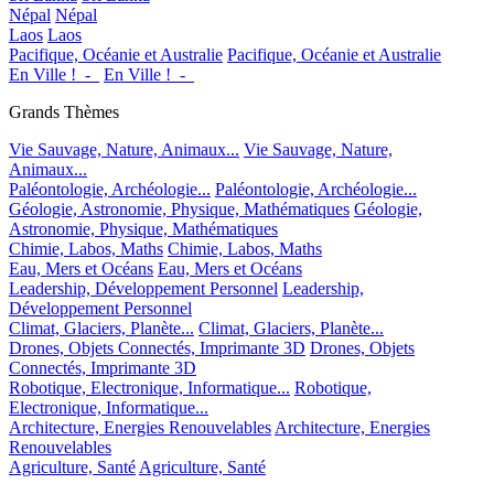
Népal
Népal
Laos
Laos
Pacifique, Océanie et Australie
Pacifique, Océanie et Australie
En Ville !_-_
En Ville !_-_
Grands Thèmes
Vie Sauvage, Nature, Animaux...
Vie Sauvage, Nature,
Animaux...
Paléontologie, Archéologie...
Paléontologie, Archéologie...
Géologie, Astronomie, Physique, Mathématiques
Géologie,
Astronomie, Physique, Mathématiques
Chimie, Labos, Maths
Chimie, Labos, Maths
Eau, Mers et Océans
Eau, Mers et Océans
Leadership, Développement Personnel
Leadership,
Développement Personnel
Climat, Glaciers, Planète...
Climat, Glaciers, Planète...
Drones, Objets Connectés, Imprimante 3D
Drones, Objets
Connectés, Imprimante 3D
Robotique, Electronique, Informatique...
Robotique,
Electronique, Informatique...
Architecture, Energies Renouvelables
Architecture, Energies
Renouvelables
Agriculture, Santé
Agriculture, Santé