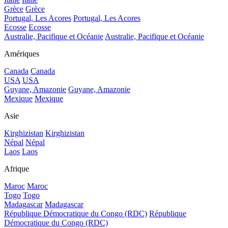
Grèce
Grèce
Portugal, Les Acores
Portugal, Les Acores
Ecosse
Ecosse
Australie, Pacifique et Océanie
Australie, Pacifique et Océanie
Amériques
Canada
Canada
USA
USA
Guyane, Amazonie
Guyane, Amazonie
Mexique
Mexique
Asie
Kirghizistan
Kirghizistan
Népal
Népal
Laos
Laos
Afrique
Maroc
Maroc
Togo
Togo
Madagascar
Madagascar
République Démocratique du Congo (RDC)
République
Démocratique du Congo (RDC)