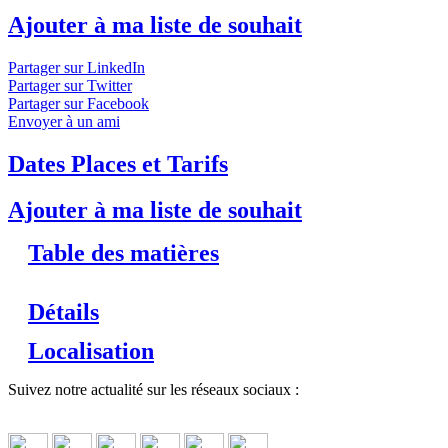
Kongo River
Ajouter à ma liste de souhait
Venez découvrir et étudier la chimie, l’écologie et le réseau
Partager sur LinkedIn
hydrologique du fleuve Congo lors du festival Kongo River à
Partager sur Twitter
Kinshasa en RDC, du 17 au 19 juin !
↓ Lire le descriptif détaillé
Partager sur Facebook
plus bas ↓
Envoyer à un ami
Dates Places et Tarifs
Ajouter à ma liste de souhait
Table des matières
Détails
Localisation
Suivez notre actualité sur les réseaux sociaux :