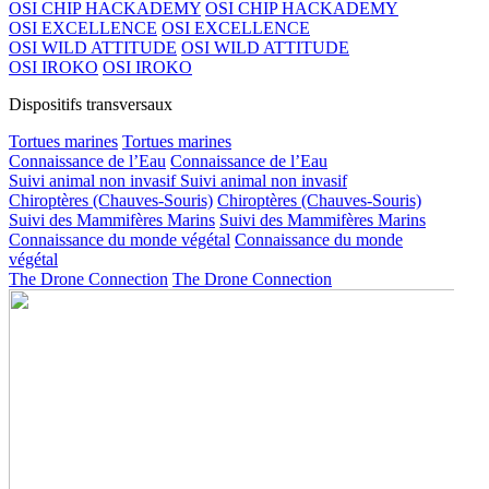
OSI CHIP HACKADEMY
OSI CHIP HACKADEMY
OSI EXCELLENCE
OSI EXCELLENCE
OSI WILD ATTITUDE
OSI WILD ATTITUDE
OSI IROKO
OSI IROKO
Dispositifs transversaux
Tortues marines
Tortues marines
Connaissance de l’Eau
Connaissance de l’Eau
Suivi animal non invasif
Suivi animal non invasif
Chiroptères (Chauves-Souris)
Chiroptères (Chauves-Souris)
Suivi des Mammifères Marins
Suivi des Mammifères Marins
Connaissance du monde végétal
Connaissance du monde
végétal
The Drone Connection
The Drone Connection