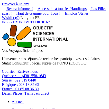
Envoyer à un ami
Restez informés !
Accessible à tous les Handicaps
Les Filles
aussi !
Haut de Gamme pour Tous !
Emplois/Stages
Wishlist (
0
)
Langue : FR
Vos Voyages Scientifiques
L’inventeur des séjours de recherches participatives et solidaires
Statut Consultatif Spécial auprès de l’ONU (ECOSOC)
Courriel :
Ecrivez-nous
Québec :
+1 (438) 558-1643
Suisse :
022 519 0440
Belgique :
023 18 35 65
France :
01 85 08 36 30
Dates, Places, Tarifs :
en direct
Accueil