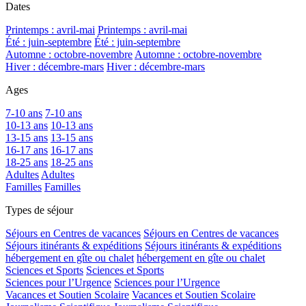
Dates
Printemps : avril-mai
Printemps : avril-mai
Été : juin-septembre
Été : juin-septembre
Automne : octobre-novembre
Automne : octobre-novembre
Hiver : décembre-mars
Hiver : décembre-mars
Ages
7-10 ans
7-10 ans
10-13 ans
10-13 ans
13-15 ans
13-15 ans
16-17 ans
16-17 ans
18-25 ans
18-25 ans
Adultes
Adultes
Familles
Familles
Types de séjour
Séjours en Centres de vacances
Séjours en Centres de vacances
Séjours itinérants & expéditions
Séjours itinérants & expéditions
hébergement en gîte ou chalet
hébergement en gîte ou chalet
Sciences et Sports
Sciences et Sports
Sciences pour l’Urgence
Sciences pour l’Urgence
Vacances et Soutien Scolaire
Vacances et Soutien Scolaire