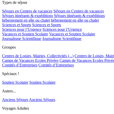
Types de séjour
Séjours en Centres de vacances
Séjours en Centres de vacances
Séjours itinérants & expéditions
Séjours itinérants & expéditions
hébergement en gîte ou chalet
hébergement en gîte ou chalet
Sciences et Sports
Sciences et Sports
Sciences pour l’Urgence
Sciences pour l’Urgence
Vacances et Soutien Scolaire
Vacances et Soutien Scolaire
Journalisme Scientifique
Journalisme Scientifique
Groupes
Centres de Loisirs, Mairies, Collectivités (...)
Centres de Loisirs, Mairie
Camps de Vacances Ecoles Privées
Camps de Vacances Ecoles Privé
Comités d’Entreprises
Comités d’Entreprises
Spéciaux !
Soutien Scolaire
Soutien Scolaire
Autres...
Anciens Séjours
Anciens Séjours
Voyages Adultes