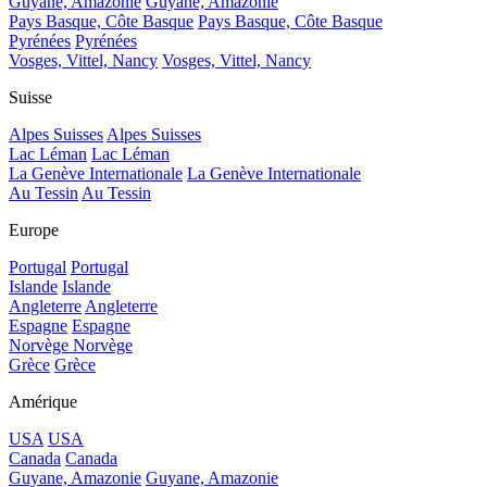
Guyane, Amazonie
Guyane, Amazonie
Pays Basque, Côte Basque
Pays Basque, Côte Basque
Pyrénées
Pyrénées
Vosges, Vittel, Nancy
Vosges, Vittel, Nancy
Suisse
Alpes Suisses
Alpes Suisses
Lac Léman
Lac Léman
La Genève Internationale
La Genève Internationale
Au Tessin
Au Tessin
Europe
Portugal
Portugal
Islande
Islande
Angleterre
Angleterre
Espagne
Espagne
Norvège
Norvège
Grèce
Grèce
Amérique
USA
USA
Canada
Canada
Guyane, Amazonie
Guyane, Amazonie