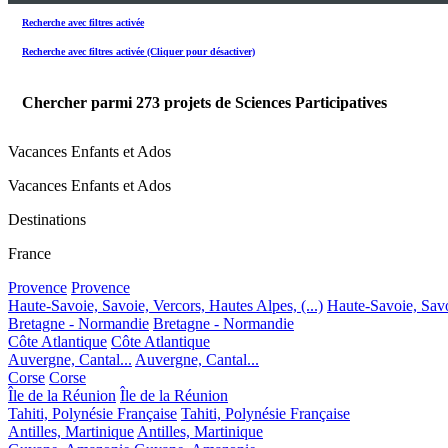
Recherche avec filtres activée
Recherche avec filtres activée (Cliquer pour désactiver)
Chercher parmi
273
projets de Sciences Participatives
Vacances Enfants et Ados
Vacances Enfants et Ados
Destinations
France
Provence
Provence
Haute-Savoie, Savoie, Vercors, Hautes Alpes, (...)
Haute-Savoie, Savoi
Bretagne - Normandie
Bretagne - Normandie
Côte Atlantique
Côte Atlantique
Auvergne, Cantal...
Auvergne, Cantal...
Corse
Corse
Île de la Réunion
Île de la Réunion
Tahiti, Polynésie Française
Tahiti, Polynésie Française
Antilles, Martinique
Antilles, Martinique