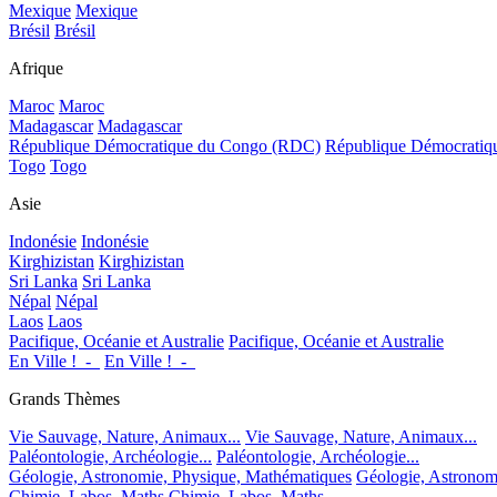
Mexique
Mexique
Brésil
Brésil
Afrique
Maroc
Maroc
Madagascar
Madagascar
République Démocratique du Congo (RDC)
République Démocrati
Togo
Togo
Asie
Indonésie
Indonésie
Kirghizistan
Kirghizistan
Sri Lanka
Sri Lanka
Népal
Népal
Laos
Laos
Pacifique, Océanie et Australie
Pacifique, Océanie et Australie
En Ville !_-_
En Ville !_-_
Grands Thèmes
Vie Sauvage, Nature, Animaux...
Vie Sauvage, Nature, Animaux...
Paléontologie, Archéologie...
Paléontologie, Archéologie...
Géologie, Astronomie, Physique, Mathématiques
Géologie, Astronom
Chimie, Labos, Maths
Chimie, Labos, Maths