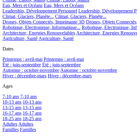
Eau, Mers et Océans
Eau, Mers et Océans
Leadership, Développement Personnel
Leadership, Développement P
Climat, Glaciers, Planète...
Climat, Glaciers, Planète...
Drones, Objets Connectés, Imprimante 3D
Drones, Objets Connectés
Robotique, Electronique, Informatique...
Robotique, Electronique, Inf
Architecture, Energies Renouvelables
Architecture, Energies Renouve
Agriculture, Santé
Agriculture, Santé
Dates
Printemps : avril-mai
Printemps : avril-mai
Été : juin-septembre
Été : juin-septembre
Automne : octobre-novembre
Automne : octobre-novembre
Hiver : décembre-mars
Hiver : décembre-mars
Ages
7-10 ans
7-10 ans
10-13 ans
10-13 ans
13-15 ans
13-15 ans
16-17 ans
16-17 ans
18-25 ans
18-25 ans
Adultes
Adultes
Familles
Familles