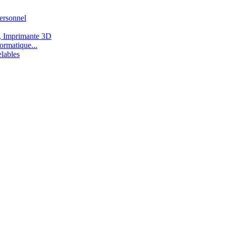
ersonnel
, Imprimante 3D
ormatique...
lables