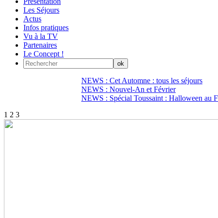
Présentation
Les Séjours
Actus
Infos pratiques
Vu à la TV
Partenaires
Le Concept !
NEWS : Cet Automne : tous les séjours
NEWS : Nouvel-An et Février
NEWS : Spécial Toussaint : Halloween au Fi
1
2
3