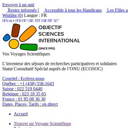
Envoyer à un ami
Restez informés !
Accessible à tous les Handicaps
Les Filles a
Wishlist (
0
)
Langue : FR
Vos Voyages Scientifiques
L’inventeur des séjours de recherches participatives et solidaires
Statut Consultatif Spécial auprès de l’ONU (ECOSOC)
Courriel :
Ecrivez-nous
Québec :
+1 (438) 558-1643
Suisse :
022 519 0440
Belgique :
023 18 35 65
France :
01 85 08 36 30
Dates, Places, Tarifs :
en direct
Accueil
Trouver un Voyage Scientifique