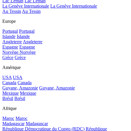
Lac Léman
Lac Léman
La Genève Internationale
La Genève Internationale
Au Tessin
Au Tessin
Europe
Portugal
Portugal
Islande
Islande
Angleterre
Angleterre
Espagne
Espagne
Norvège
Norvège
Grèce
Grèce
Amérique
USA
USA
Canada
Canada
Guyane, Amazonie
Guyane, Amazonie
Mexique
Mexique
Brésil
Brésil
Afrique
Maroc
Maroc
Madagascar
Madagascar
République Démocratique du Congo (RDC)
République