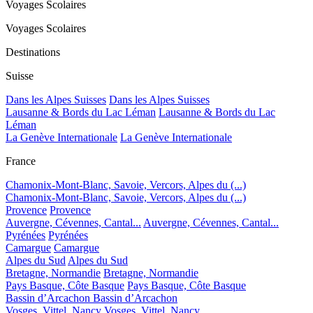
Voyages Scolaires
Voyages Scolaires
Destinations
Suisse
Dans les Alpes Suisses
Dans les Alpes Suisses
Lausanne & Bords du Lac Léman
Lausanne & Bords du Lac
Léman
La Genève Internationale
La Genève Internationale
France
Chamonix-Mont-Blanc, Savoie, Vercors, Alpes du (...)
Chamonix-Mont-Blanc, Savoie, Vercors, Alpes du (...)
Provence
Provence
Auvergne, Cévennes, Cantal...
Auvergne, Cévennes, Cantal...
Pyrénées
Pyrénées
Camargue
Camargue
Alpes du Sud
Alpes du Sud
Bretagne, Normandie
Bretagne, Normandie
Pays Basque, Côte Basque
Pays Basque, Côte Basque
Bassin d’Arcachon
Bassin d’Arcachon
Vosges, Vittel, Nancy
Vosges, Vittel, Nancy