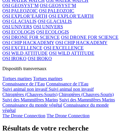
OSI WATER WATCH
OSI WATER WATCH
OSI GEOSYST’M
OSI GEOSYST’M
OSI PALEOZOIC
OSI PALEOZOIC
OSI EXPLOR’EARTH
OSI EXPLOR’EARTH
OSI GLACIALIS
OSI GLACIALIS
OSI UNIVERS
OSI UNIVERS
OSI ECOLOGIS
OSI ECOLOGIS
OSI DRONE FOR SCIENCE
OSI DRONE FOR SCIENCE
OSI CHIP HACKADEMY
OSI CHIP HACKADEMY
OSI EXCELLENCE
OSI EXCELLENCE
OSI WILD ATTITUDE
OSI WILD ATTITUDE
OSI IROKO
OSI IROKO
Dispositifs transversaux
Tortues marines
Tortues marines
Connaissance de l’Eau
Connaissance de l’Eau
Suivi animal non invasif
Suivi animal non invasif
Chiroptères (Chauves-Souris)
Chiroptères (Chauves-Souris)
Suivi des Mammifères Marins
Suivi des Mammifères Marins
Connaissance du monde végétal
Connaissance du monde
végétal
The Drone Connection
The Drone Connection
Résultats de votre recherche