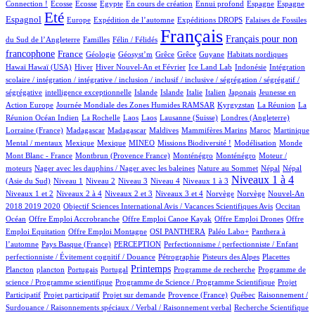
1/522
1/522
1/522
11/522
1/522
25/522
15/522
121/522
Connection !
Ecosse
Ecosse
Egypte
En cours de création
Ennui profond
Espagne
Espagne
381/522
10/522
52/522
81/522
2/522
Eté
Espagnol
Europe
Expédition de l’automne
Expéditions DROPS
Falaises de Fossiles
3/522
30/522
522/522
199/522
Français
Français pour non
du Sud de l’Angleterre
Familles
Félin / Félidés
160/522
23/522
1/522
1/522
1/522
1/522
3/522
2/522
francophone
France
Géologie
Géosyst’m
Grêce
Grêce
Guyane
Habitats nordiques
2/522
98/522
17/522
5/522
1/522
1/522
Hawaï
Hawaï (USA)
Hiver
Hiver Nouvel-An et Février
Ice Land Lab
Indonésie
Intégration
scolaire / intégration / intégrative / inclusion / inclusif / inclusive / ségrégation / ségrégatif /
1/522
6/522
5/522
3/522
25/522
5/522
2/522
ségrégative
intelligence exceptionnelle
Islande
Islande
Italie
Italien
Japonais
Jeunesse en
5/522
31/522
4/522
3/522
Action Europe
Journée Mondiale des Zones Humides RAMSAR
Kyrgyzstan
La Réunion
La
1/522
2/522
2/522
5/522
61/522
1/522
Réunion Océan Indien
La Rochelle
Laos
Laos
Lausanne (Suisse)
Londres (Angleterre)
7/522
7/522
1/522
1/522
5/522
9/522
1/522
Lorraine (France)
Madagascar
Madagascar
Maldives
Mammifères Marins
Maroc
Martinique
1/522
1/522
16/522
24/522
1/522
3/522
1/522
Mental / mentaux
Mexique
Mexique
MINEO
Missions Biodiversité !
Modélisation
Monde
5/522
6/522
6/522
1/522
Mont Blanc - France
Montbrun (Provence France)
Monténégro
Monténégro
Moteur /
1/522
2/522
7/522
7/522
moteurs
Nager avec les dauphins / Nager avec les baleines
Nature au Sommet
Népal
Népal
7/522
10/522
8/522
41/522
41/522
237/522
8/522
Niveaux 1 à 4
(Asie du Sud)
Niveau 1
Niveau 2
Niveau 3
Niveau 4
Niveaux 1 à 3
39/522
6/522
107/522
2/522
2/522
13/522
Niveaux 1 et 2
Niveaux 2 à 4
Niveaux 2 et 3
Niveaux 3 et 4
Norvège
Norvège
Nouvel-An
1/522
6/522
61/522
2018 2019 2020
Objectif Sciences International Avis / Vacances Scientifiques Avis
Occitan
1/522
1/522
1/522
1/522
Océan
Offre Emploi Accrobranche
Offre Emploi Canoe Kayak
Offre Emploi Drones
Offre
1/522
34/522
33/522
33/522
Emploi Equitation
Offre Emploi Montagne
OSI PANTHERA
Paléo Labo+
Panthera à
3/522
26/522
1/522
l’automne
Pays Basque (France)
PERCEPTION
Perfectionnisme / perfectionniste / Enfant
3/522
5/522
3/522
1/522
perfectionniste / Évitement cognitif / Douance
Pétrographie
Pisteurs des Alpes
Placettes
1/522
6/522
1/522
226/522
1/522
1/522
Printemps
Plancton
plancton
Portugais
Portugal
Programme de recherche
Programme de
2/522
1/522
science / Programme scientifique
Programme de Science / Programme Scientifique
Projet
1/522
13/522
29/522
3/522
1/522
Participatif
Projet participatif
Projet sur demande
Provence (France)
Québec
Raisonnement /
1/522
1/522
Surdouance / Raisonnements spéciaux / Verbal / Raisonnement verbal
Recherche Scientifique