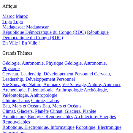
Afrique
Maroc
Maroc
Togo
Togo
Madagascar
Madagascar
République Démocratique du Congo (RDC)
République
Démocratique du Congo (RDC)
En Ville !
En Ville !
Grands Thèmes
Géologie, Astronomie, Physique
Géologie, Astronomie,
Physique
Cerveau, Leadership, Développement Personnel
Cerveau,
Leadership, Développement Personnel
Vie Sauvage, Nature, Animaux
Vie Sauvage, Nature, Animaux
Archéologie, Paléontologie, Anthropologie
Archéologie,
Paléontologie, Anthropologie
Chimie, Labos
Chimie, Labos
Eau, Mers et Océans
Eau, Mers et Océans
Climat, Glaciers, Planète
Climat, Glaciers, Planète
Architecture, Energies Renouvelables
Architecture, Energies
Renouvelables
Robotique, Electronique, Informatique
Robotique, Electronique,
Informatique