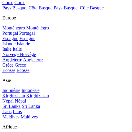
Corse
Corse
Pays Basque, Côte Basque
Pays Basque, Côte Basque
Europe
Monténégro
Monténégro
Portugal
Portugal
Espagne
Espagne
Islande
Islande
Italie
Italie
Norvège
Norvège
Angleterre
Angleterre
Grèce
Grèce
Ecosse
Ecosse
Asie
Indonésie
Indonésie
Kirghizistan
Kirghizistan
Népal
Népal
Sri Lanka
Sri Lanka
Laos
Laos
Maldives
Maldives
Afrique