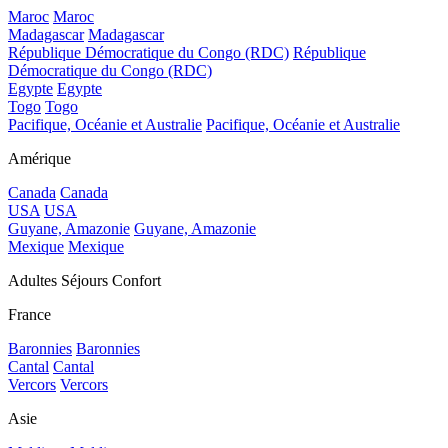
Maroc
Maroc
Madagascar
Madagascar
République Démocratique du Congo (RDC)
République
Démocratique du Congo (RDC)
Egypte
Egypte
Togo
Togo
Pacifique, Océanie et Australie
Pacifique, Océanie et Australie
Amérique
Canada
Canada
USA
USA
Guyane, Amazonie
Guyane, Amazonie
Mexique
Mexique
Adultes Séjours Confort
France
Baronnies
Baronnies
Cantal
Cantal
Vercors
Vercors
Asie