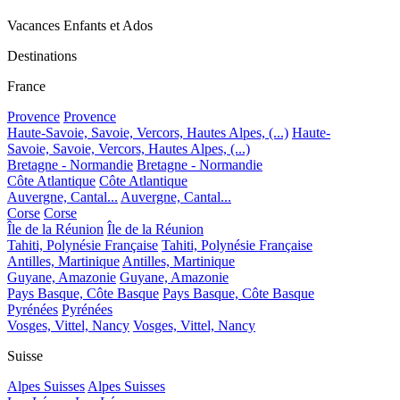
Vacances Enfants et Ados
Destinations
France
Provence
Provence
Haute-Savoie, Savoie, Vercors, Hautes Alpes, (...)
Haute-
Savoie, Savoie, Vercors, Hautes Alpes, (...)
Bretagne - Normandie
Bretagne - Normandie
Côte Atlantique
Côte Atlantique
Auvergne, Cantal...
Auvergne, Cantal...
Corse
Corse
Île de la Réunion
Île de la Réunion
Tahiti, Polynésie Française
Tahiti, Polynésie Française
Antilles, Martinique
Antilles, Martinique
Guyane, Amazonie
Guyane, Amazonie
Pays Basque, Côte Basque
Pays Basque, Côte Basque
Pyrénées
Pyrénées
Vosges, Vittel, Nancy
Vosges, Vittel, Nancy
Suisse
Alpes Suisses
Alpes Suisses