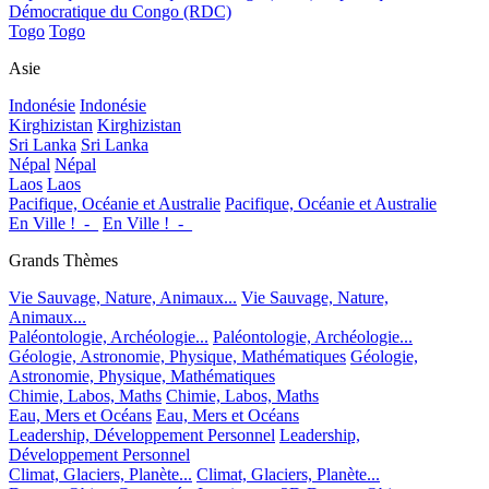
Démocratique du Congo (RDC)
Togo
Togo
Asie
Indonésie
Indonésie
Kirghizistan
Kirghizistan
Sri Lanka
Sri Lanka
Népal
Népal
Laos
Laos
Pacifique, Océanie et Australie
Pacifique, Océanie et Australie
En Ville !_-_
En Ville !_-_
Grands Thèmes
Vie Sauvage, Nature, Animaux...
Vie Sauvage, Nature,
Animaux...
Paléontologie, Archéologie...
Paléontologie, Archéologie...
Géologie, Astronomie, Physique, Mathématiques
Géologie,
Astronomie, Physique, Mathématiques
Chimie, Labos, Maths
Chimie, Labos, Maths
Eau, Mers et Océans
Eau, Mers et Océans
Leadership, Développement Personnel
Leadership,
Développement Personnel
Climat, Glaciers, Planète...
Climat, Glaciers, Planète...