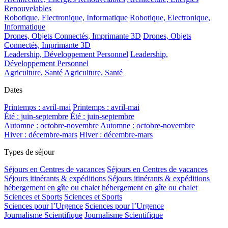
Renouvelables
Robotique, Electronique, Informatique
Robotique, Electronique,
Informatique
Drones, Objets Connectés, Imprimante 3D
Drones, Objets
Connectés, Imprimante 3D
Leadership, Développement Personnel
Leadership,
Développement Personnel
Agriculture, Santé
Agriculture, Santé
Dates
Printemps : avril-mai
Printemps : avril-mai
Été : juin-septembre
Été : juin-septembre
Automne : octobre-novembre
Automne : octobre-novembre
Hiver : décembre-mars
Hiver : décembre-mars
Types de séjour
Séjours en Centres de vacances
Séjours en Centres de vacances
Séjours itinérants & expéditions
Séjours itinérants & expéditions
hébergement en gîte ou chalet
hébergement en gîte ou chalet
Sciences et Sports
Sciences et Sports
Sciences pour l’Urgence
Sciences pour l’Urgence
Journalisme Scientifique
Journalisme Scientifique