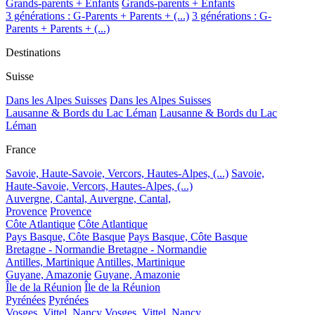
Grands-parents + Enfants
Grands-parents + Enfants
3 générations : G-Parents + Parents + (...)
3 générations : G-
Parents + Parents + (...)
Destinations
Suisse
Dans les Alpes Suisses
Dans les Alpes Suisses
Lausanne & Bords du Lac Léman
Lausanne & Bords du Lac
Léman
France
Savoie, Haute-Savoie, Vercors, Hautes-Alpes, (...)
Savoie,
Haute-Savoie, Vercors, Hautes-Alpes, (...)
Auvergne, Cantal,
Auvergne, Cantal,
Provence
Provence
Côte Atlantique
Côte Atlantique
Pays Basque, Côte Basque
Pays Basque, Côte Basque
Bretagne - Normandie
Bretagne - Normandie
Antilles, Martinique
Antilles, Martinique
Guyane, Amazonie
Guyane, Amazonie
Île de la Réunion
Île de la Réunion
Pyrénées
Pyrénées
Vosges, Vittel, Nancy
Vosges, Vittel, Nancy