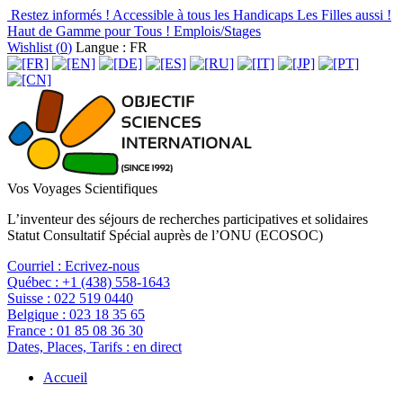
Restez informés !
Accessible à tous les Handicaps
Les Filles aussi !
Haut de Gamme pour Tous !
Emplois/Stages
Wishlist (
0
)
Langue : FR
Vos Voyages Scientifiques
L’inventeur des séjours de recherches participatives et solidaires
Statut Consultatif Spécial auprès de l’ONU (ECOSOC)
Courriel :
Ecrivez-nous
Québec :
+1 (438) 558-1643
Suisse :
022 519 0440
Belgique :
023 18 35 65
France :
01 85 08 36 30
Dates, Places, Tarifs :
en direct
Accueil