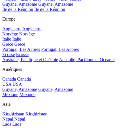
Guyane, Amazonie
Guyane, Amazonie
Île de la Réunion
Île de la Réunion
Europe
Angleterre
Angleterre
Norvège
Norvège
Italie
Italie
Grèce
Grèce
Portugal, Les Acores
Portugal, Les Acores
Ecosse
Ecosse
Australie, Pacifique et Océanie
Australie, Pacifique et Océanie
Amériques
Canada
Canada
USA
USA
Guyane, Amazonie
Guyane, Amazonie
Mexique
Mexique
Asie
Kirghizistan
Kirghizistan
Népal
Népal
Laos
Laos