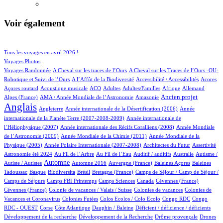
Voir également
30/522
72/522
Tous les voyages en avril 2026 !
61/522
Voyages Photos
4/522
4/522
Voyages Randonnée
A Cheval sur les traces de l’Ours
A Cheval sur les Traces de l’Ours -OU-
2/522
1/522
1/522
1/522
Robotique et Suivi de l’Ours
A l’Affût de la Biodiversité
Accessibilité / Accessibilités
Acores
1/522
30/522
19/522
12/522
2/522
19/522
17/522
Açores routard
Acoustique musicale
ACQ
Adultes
Adultes/Familles
Afrique
Allemand
12/522
3/522
173/522
396/522
Ancien projet
Alpes (France)
AMA / Année Mondiale de l’Astronomie
Amazonie
Anglais
63/522
6/522
13/522
Angleterre
Année internationale de la Désertification (2006)
Année
4/522
internationale de la Planète Terre (2007-2008-2009)
Année internationale de
1/522
12/522
l’Héliophysique (2007)
Année internationale des Récifs Coralliens (2008)
Année Mondiale
2/522
14/522
de l’Astronomie (2009)
Année Mondiale de la Chimie (2011)
Année Mondiale de la
5/522
2/522
1/522
10/522
Physique (2005)
Année Polaire Internationale (2007-2008)
Architectes du Futur
Assertivité
10/522
6/522
1/522
1/522
1/522
Astronomie été 2024
Au Fil de l’Arbre
Au Fil de l’Eau
Auditif / auditifs
Australie
Autisme /
232/522
3/522
5/522
1/522
2/522
Automne
Autiste / Autistes
Automne 2016
Auvergne (France)
Baleines Açores
Baleines
1/522
55/522
1/522
9/522
33/522
Tadoussac
Basque
Biodiversita
Brésil
Bretagne (France)
Camps de Séjour / Camp de Séjour /
1/522
5/522
6/522
2/522
1/522
Camps de Séjours
Camps FBI Printemps
Camps Sciences
Canada
Cévennes (France)
1/522
2/522
3/522
Cévennes (France)
Colonie de vacances / Valais / Suisse
Colonies de vacances
Colonies de
1/522
1/522
1/522
2/522
Vacances et Coronavirus
Colonies Futées
Colos Ecolos / Colo Ecolo
Congo RDC
Congo
1/522
10/522
1/522
1/522
1/522
RDC - OUEST
Corse
Côte Atlantique
Dauphin / Baleine
Déficient / déficience / déficients
1/522
1/522
11/522
Développement de la recherche
Développement de la Recherche
Drôme provençale
Drones