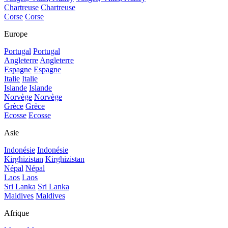
Chartreuse
Chartreuse
Corse
Corse
Europe
Portugal
Portugal
Angleterre
Angleterre
Espagne
Espagne
Italie
Italie
Islande
Islande
Norvège
Norvège
Grèce
Grèce
Ecosse
Ecosse
Asie
Indonésie
Indonésie
Kirghizistan
Kirghizistan
Népal
Népal
Laos
Laos
Sri Lanka
Sri Lanka
Maldives
Maldives
Afrique