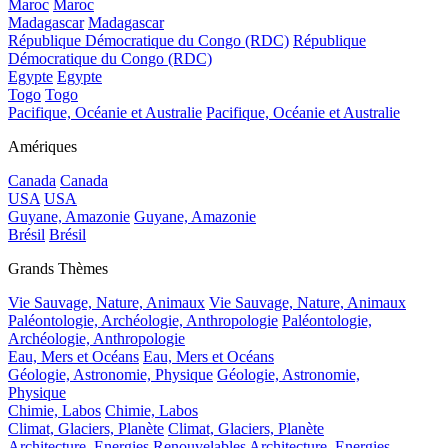
Maroc
Maroc
Madagascar
Madagascar
République Démocratique du Congo (RDC)
République
Démocratique du Congo (RDC)
Egypte
Egypte
Togo
Togo
Pacifique, Océanie et Australie
Pacifique, Océanie et Australie
Amériques
Canada
Canada
USA
USA
Guyane, Amazonie
Guyane, Amazonie
Brésil
Brésil
Grands Thèmes
Vie Sauvage, Nature, Animaux
Vie Sauvage, Nature, Animaux
Paléontologie, Archéologie, Anthropologie
Paléontologie,
Archéologie, Anthropologie
Eau, Mers et Océans
Eau, Mers et Océans
Géologie, Astronomie, Physique
Géologie, Astronomie,
Physique
Chimie, Labos
Chimie, Labos
Climat, Glaciers, Planète
Climat, Glaciers, Planète
Architecture, Energies Renouvelables
Architecture, Energies