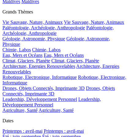
Maldives
Maldives
Grands Thèmes
Vie Sauvage, Nature, Animaux
Vie Sauvage, Nature, Animaux
Paléontologie, Archéologie, Anthropologie
Paléontologie,
Archéologie, Anthropologie
Géologie, Astronomie, Physique
Géologie, Astronomie,
Physique
Chimie, Labos
Chimie, Labos
Eau, Mers et Océans
Eau, Mers et Océans
Climat, Glaciers, Planète
Climat, Glaciers, Planète
Architecture, Energies Renouvelables
Architecture, Energies
Renouvelables
Robotique, Electronique, Informatique
Robotique, Electronique,
Informatique
Drones, Objets Connectés, Imprimante 3D
Drones, Objets
Connectés, Imprimante 3D
Leadership, Développement Personnel
Leadership,
Développement Personnel
Agriculture, Santé
Agriculture, Santé
Dates
Printemps : avril-mai
Printemps : avril-mai
Été : juin-septembre
Été : juin-septembre