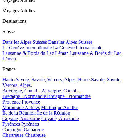
Voyages Adultes
Voyages Adultes
Destinations
Suisse
Dans les Alpes Suisses
Dans les Alpes Suisses
La Genève Internationale
La Genève Internationale
Lausanne & Bords du Lac Léman
Lausanne & Bords du Lac
Léman
France
Haute-Savoie, Savoie, Vercors, Alpes,
Haute-Savoie, Savoie,
Vercors, Alpes,
Auvergne, Cantal...
Auvergne, Cantal...
Bretagne - Normandie
Bretagne - Normandie
Provence
Provence
Martinique Antilles
Martinique Antilles
Île de la Réunion
Île de la Réunion
Guyane, Amazonie
Guyane, Amazonie
Pyrénées
Pyrénées
Camargue
Camargue
Chartreuse
Chartreuse