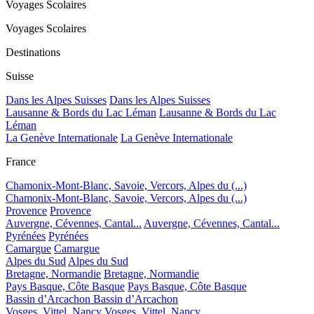
Voyages Scolaires
Voyages Scolaires
Destinations
Suisse
Dans les Alpes Suisses
Dans les Alpes Suisses
Lausanne & Bords du Lac Léman
Lausanne & Bords du Lac
Léman
La Genève Internationale
La Genève Internationale
France
Chamonix-Mont-Blanc, Savoie, Vercors, Alpes du (...)
Chamonix-Mont-Blanc, Savoie, Vercors, Alpes du (...)
Provence
Provence
Auvergne, Cévennes, Cantal...
Auvergne, Cévennes, Cantal...
Pyrénées
Pyrénées
Camargue
Camargue
Alpes du Sud
Alpes du Sud
Bretagne, Normandie
Bretagne, Normandie
Pays Basque, Côte Basque
Pays Basque, Côte Basque
Bassin d’Arcachon
Bassin d’Arcachon
Vosges, Vittel, Nancy
Vosges, Vittel, Nancy