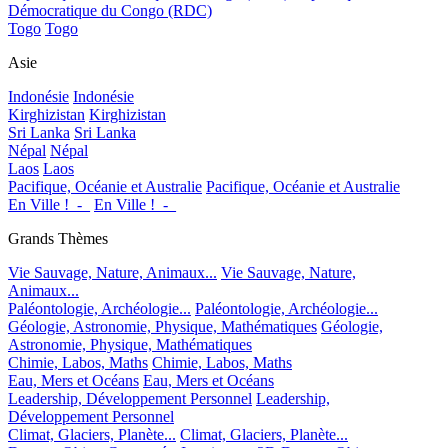
Démocratique du Congo (RDC)
Togo
Togo
Asie
Indonésie
Indonésie
Kirghizistan
Kirghizistan
Sri Lanka
Sri Lanka
Népal
Népal
Laos
Laos
Pacifique, Océanie et Australie
Pacifique, Océanie et Australie
En Ville !_-_
En Ville !_-_
Grands Thèmes
Vie Sauvage, Nature, Animaux...
Vie Sauvage, Nature,
Animaux...
Paléontologie, Archéologie...
Paléontologie, Archéologie...
Géologie, Astronomie, Physique, Mathématiques
Géologie,
Astronomie, Physique, Mathématiques
Chimie, Labos, Maths
Chimie, Labos, Maths
Eau, Mers et Océans
Eau, Mers et Océans
Leadership, Développement Personnel
Leadership,
Développement Personnel
Climat, Glaciers, Planète...
Climat, Glaciers, Planète...