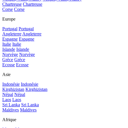
Chartreuse
Chartreuse
Corse
Corse
Europe
Portugal
Portugal
Angleterre
Angleterre
Espagne
Espagne
Italie
Italie
Islande
Islande
Norvège
Norvège
Grèce
Grèce
Ecosse
Ecosse
Asie
Indonésie
Indonésie
Kirghizistan
Kirghizistan
Népal
Népal
Laos
Laos
Sri Lanka
Sri Lanka
Maldives
Maldives
Afrique