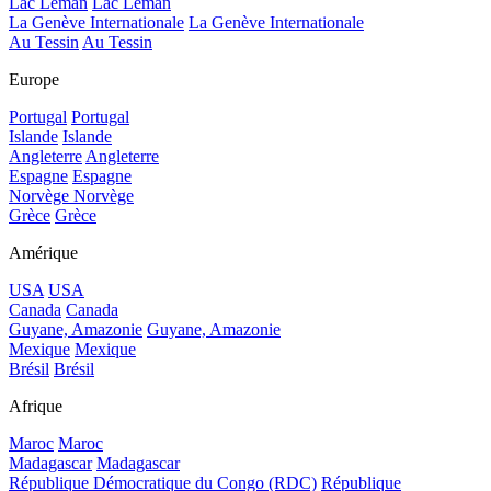
Lac Léman
Lac Léman
La Genève Internationale
La Genève Internationale
Au Tessin
Au Tessin
Europe
Portugal
Portugal
Islande
Islande
Angleterre
Angleterre
Espagne
Espagne
Norvège
Norvège
Grèce
Grèce
Amérique
USA
USA
Canada
Canada
Guyane, Amazonie
Guyane, Amazonie
Mexique
Mexique
Brésil
Brésil
Afrique
Maroc
Maroc
Madagascar
Madagascar
République Démocratique du Congo (RDC)
République