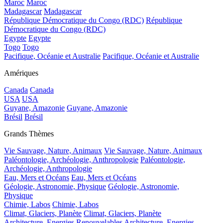
Maroc
Maroc
Madagascar
Madagascar
République Démocratique du Congo (RDC)
République
Démocratique du Congo (RDC)
Egypte
Egypte
Togo
Togo
Pacifique, Océanie et Australie
Pacifique, Océanie et Australie
Amériques
Canada
Canada
USA
USA
Guyane, Amazonie
Guyane, Amazonie
Brésil
Brésil
Grands Thèmes
Vie Sauvage, Nature, Animaux
Vie Sauvage, Nature, Animaux
Paléontologie, Archéologie, Anthropologie
Paléontologie,
Archéologie, Anthropologie
Eau, Mers et Océans
Eau, Mers et Océans
Géologie, Astronomie, Physique
Géologie, Astronomie,
Physique
Chimie, Labos
Chimie, Labos
Climat, Glaciers, Planète
Climat, Glaciers, Planète
Architecture, Energies Renouvelables
Architecture, Energies