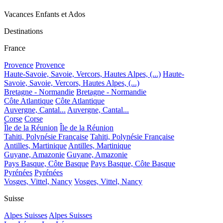
Vacances Enfants et Ados
Destinations
France
Provence
Provence
Haute-Savoie, Savoie, Vercors, Hautes Alpes, (...)
Haute-
Savoie, Savoie, Vercors, Hautes Alpes, (...)
Bretagne - Normandie
Bretagne - Normandie
Côte Atlantique
Côte Atlantique
Auvergne, Cantal...
Auvergne, Cantal...
Corse
Corse
Île de la Réunion
Île de la Réunion
Tahiti, Polynésie Française
Tahiti, Polynésie Française
Antilles, Martinique
Antilles, Martinique
Guyane, Amazonie
Guyane, Amazonie
Pays Basque, Côte Basque
Pays Basque, Côte Basque
Pyrénées
Pyrénées
Vosges, Vittel, Nancy
Vosges, Vittel, Nancy
Suisse
Alpes Suisses
Alpes Suisses