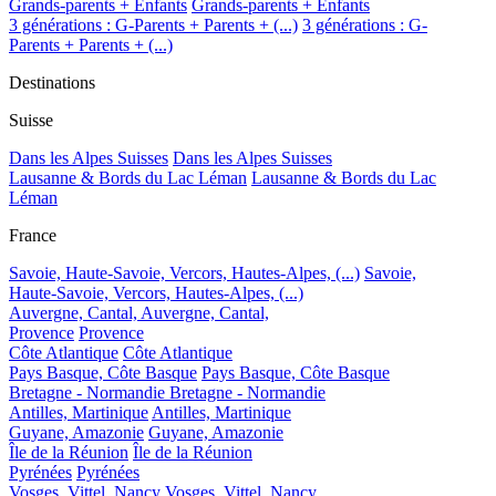
Grands-parents + Enfants
Grands-parents + Enfants
3 générations : G-Parents + Parents + (...)
3 générations : G-
Parents + Parents + (...)
Destinations
Suisse
Dans les Alpes Suisses
Dans les Alpes Suisses
Lausanne & Bords du Lac Léman
Lausanne & Bords du Lac
Léman
France
Savoie, Haute-Savoie, Vercors, Hautes-Alpes, (...)
Savoie,
Haute-Savoie, Vercors, Hautes-Alpes, (...)
Auvergne, Cantal,
Auvergne, Cantal,
Provence
Provence
Côte Atlantique
Côte Atlantique
Pays Basque, Côte Basque
Pays Basque, Côte Basque
Bretagne - Normandie
Bretagne - Normandie
Antilles, Martinique
Antilles, Martinique
Guyane, Amazonie
Guyane, Amazonie
Île de la Réunion
Île de la Réunion
Pyrénées
Pyrénées
Vosges, Vittel, Nancy
Vosges, Vittel, Nancy