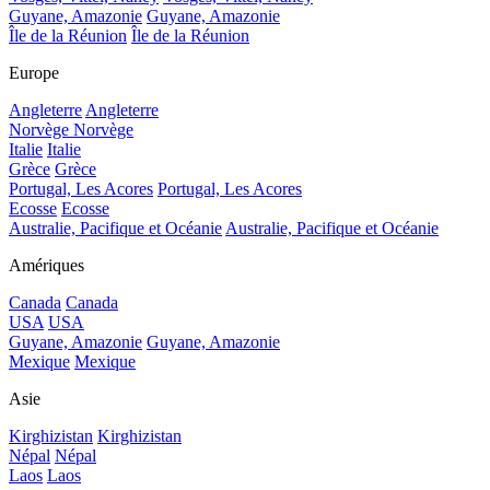
Guyane, Amazonie
Guyane, Amazonie
Île de la Réunion
Île de la Réunion
Europe
Angleterre
Angleterre
Norvège
Norvège
Italie
Italie
Grèce
Grèce
Portugal, Les Acores
Portugal, Les Acores
Ecosse
Ecosse
Australie, Pacifique et Océanie
Australie, Pacifique et Océanie
Amériques
Canada
Canada
USA
USA
Guyane, Amazonie
Guyane, Amazonie
Mexique
Mexique
Asie
Kirghizistan
Kirghizistan
Népal
Népal
Laos
Laos