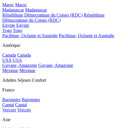
Maroc
Maroc
Madagascar
Madagascar
République Démocratique du Congo (RDC)
République
Démocratique du Congo (RDC)
Egypte
Egypte
Togo
Togo
Pacifique, Océanie et Australie
Pacifique, Océanie et Australie
Amérique
Canada
Canada
USA
USA
Guyane, Amazonie
Guyane, Amazonie
Mexique
Mexique
Adultes Séjours Confort
France
Baronnies
Baronnies
Cantal
Cantal
Vercors
Vercors
Asie