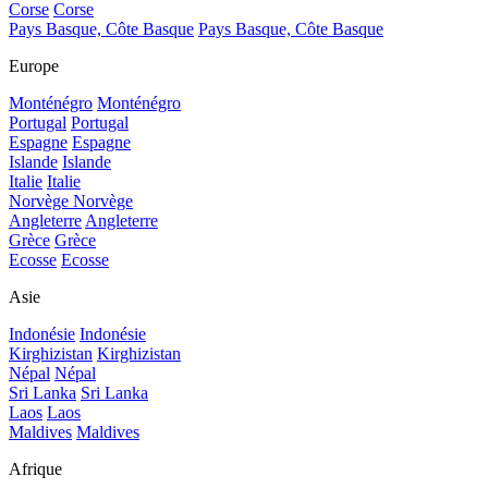
Corse
Corse
Pays Basque, Côte Basque
Pays Basque, Côte Basque
Europe
Monténégro
Monténégro
Portugal
Portugal
Espagne
Espagne
Islande
Islande
Italie
Italie
Norvège
Norvège
Angleterre
Angleterre
Grèce
Grèce
Ecosse
Ecosse
Asie
Indonésie
Indonésie
Kirghizistan
Kirghizistan
Népal
Népal
Sri Lanka
Sri Lanka
Laos
Laos
Maldives
Maldives
Afrique