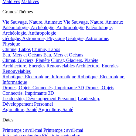
Maldives
Maldives
Grands Thèmes
Vie Sauvage, Nature, Animaux
Vie Sauvage, Nature, Animaux
Paléontologie, Archéologie, Anthropologie
Paléontologie,
Archéologie, Anthropologie
Géologie, Astronomie, Physique
Géologie, Astronomie,
Physique
Chimie, Labos
Chimie, Labos
Eau, Mers et Océans
Eau, Mers et Océans
Climat, Glaciers, Planète
Climat, Glaciers, Planète
Architecture, Energies Renouvelables
Architecture, Energies
Renouvelables
Robotique, Electronique, Informatique
Robotique, Electronique,
Informatique
Drones, Objets Connectés, Imprimante 3D
Drones, Objets
Connectés, Imprimante 3D
Leadership, Développement Personnel
Leadership,
Développement Personnel
Agriculture, Santé
Agriculture, Santé
Dates
Printemps : avril-mai
Printemps : avril-mai
Été : juin-septembre
Été : juin-septembre