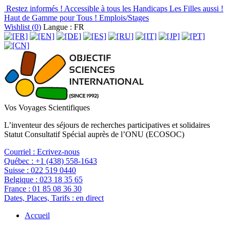
Restez informés !
Accessible à tous les Handicaps
Les Filles aussi !
Haut de Gamme pour Tous !
Emplois/Stages
Wishlist (
0
)
Langue : FR
Vos Voyages Scientifiques
L’inventeur des séjours de recherches participatives et solidaires
Statut Consultatif Spécial auprès de l’ONU (ECOSOC)
Courriel :
Ecrivez-nous
Québec :
+1 (438) 558-1643
Suisse :
022 519 0440
Belgique :
023 18 35 65
France :
01 85 08 36 30
Dates, Places, Tarifs :
en direct
Accueil