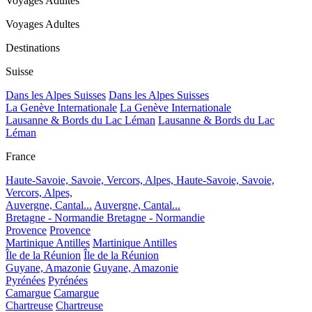
Voyages Adultes
Voyages Adultes
Destinations
Suisse
Dans les Alpes Suisses
Dans les Alpes Suisses
La Genève Internationale
La Genève Internationale
Lausanne & Bords du Lac Léman
Lausanne & Bords du Lac
Léman
France
Haute-Savoie, Savoie, Vercors, Alpes,
Haute-Savoie, Savoie,
Vercors, Alpes,
Auvergne, Cantal...
Auvergne, Cantal...
Bretagne - Normandie
Bretagne - Normandie
Provence
Provence
Martinique Antilles
Martinique Antilles
Île de la Réunion
Île de la Réunion
Guyane, Amazonie
Guyane, Amazonie
Pyrénées
Pyrénées
Camargue
Camargue
Chartreuse
Chartreuse