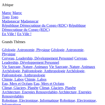
Afrique
Maroc
Maroc
Togo
Togo
Madagascar
Madagascar
République Démocratique du Congo (RDC)
République
Démocratique du Congo (RDC)
En Ville !
En Ville !
Grands Thèmes
Géologie, Astronomie, Physique
Géologie, Astronomie,
Physique
Cerveau, Leadership, Développement Personnel
Cerveau,
Leadership, Développement Personnel
Vie Sauvage, Nature, Animaux
Vie Sauvage, Nature, Animaux
Archéologie, Paléontologie, Anthropologie
Archéologie,
Paléontologie, Anthropologie
Chimie, Labos
Chimie, Labos
Eau, Mers et Océans
Eau, Mers et Océans
Climat, Glaciers, Planète
Climat, Glaciers, Planète
Architecture, Energies Renouvelables
Architecture, Energies
Renouvelables
Robotique, Electronique, Informatique
Robotique, Electronique,
Informatique