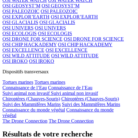
OSI WATER WATCH
OSI WATER WATCH
OSI GEOSYST’M
OSI GEOSYST’M
OSI PALEOZOIC
OSI PALEOZOIC
OSI EXPLOR’EARTH
OSI EXPLOR’EARTH
OSI GLACIALIS
OSI GLACIALIS
OSI UNIVERS
OSI UNIVERS
OSI ECOLOGIS
OSI ECOLOGIS
OSI DRONE FOR SCIENCE
OSI DRONE FOR SCIENCE
OSI CHIP HACKADEMY
OSI CHIP HACKADEMY
OSI EXCELLENCE
OSI EXCELLENCE
OSI WILD ATTITUDE
OSI WILD ATTITUDE
OSI IROKO
OSI IROKO
Dispositifs transversaux
Tortues marines
Tortues marines
Connaissance de l’Eau
Connaissance de l’Eau
Suivi animal non invasif
Suivi animal non invasif
Chiroptères (Chauves-Souris)
Chiroptères (Chauves-Souris)
Suivi des Mammifères Marins
Suivi des Mammifères Marins
Connaissance du monde végétal
Connaissance du monde
végétal
The Drone Connection
The Drone Connection
Résultats de votre recherche