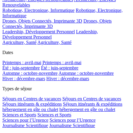
Renouvelables
Robotique, Electronique, Informatique
Robotique, Electronique,
Informatique
Drones, Objets Connectés, Imprimante 3D
Drones, Objets
Connectés, Imprimante 3D
Leadership, Développement Personnel
Leadership,
Développement Personnel
Agriculture, Santé
Agriculture, Santé
Dates
Printemps : avril-mai
Printemps : avril-mai
Été : juin-septembre
Été : juin-septembre
Automne : octobre-novembre
Automne : octobre-novembre
Hiver : décembre-mars
Hiver : décembre-mars
Types de séjour
Séjours en Centres de vacances
Séjours en Centres de vacances
Séjours itinérants & expéditions
Séjours itinérants & expéditions
hébergement en gîte ou chalet
hébergement en gîte ou chalet
Sciences et Sports
Sciences et Sports
Sciences pour l’Urgence
Sciences pour l’Urgence
Journalisme Scientifique
Journalisme Scientifique