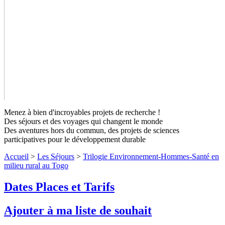
Menez à bien d'incroyables projets de recherche !
Des séjours et des voyages qui changent le monde
Des aventures hors du commun, des projets de sciences
participatives pour le développement durable
Accueil
>
Les Séjours
>
Trilogie Environnement-Hommes-Santé en
milieu rural au Togo
Trilogie Environnement-Hommes-
Dates Places et Tarifs
Santé en milieu rural au Togo
Ajouter à ma liste de souhait
Venez aider à découvrir les composantes de l’environnement du