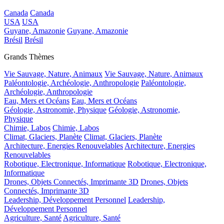
Canada
Canada
USA
USA
Guyane, Amazonie
Guyane, Amazonie
Brésil
Brésil
Grands Thèmes
Vie Sauvage, Nature, Animaux
Vie Sauvage, Nature, Animaux
Paléontologie, Archéologie, Anthropologie
Paléontologie,
Archéologie, Anthropologie
Eau, Mers et Océans
Eau, Mers et Océans
Géologie, Astronomie, Physique
Géologie, Astronomie,
Physique
Chimie, Labos
Chimie, Labos
Climat, Glaciers, Planète
Climat, Glaciers, Planète
Architecture, Energies Renouvelables
Architecture, Energies
Renouvelables
Robotique, Electronique, Informatique
Robotique, Electronique,
Informatique
Drones, Objets Connectés, Imprimante 3D
Drones, Objets
Connectés, Imprimante 3D
Leadership, Développement Personnel
Leadership,
Développement Personnel
Agriculture, Santé
Agriculture, Santé