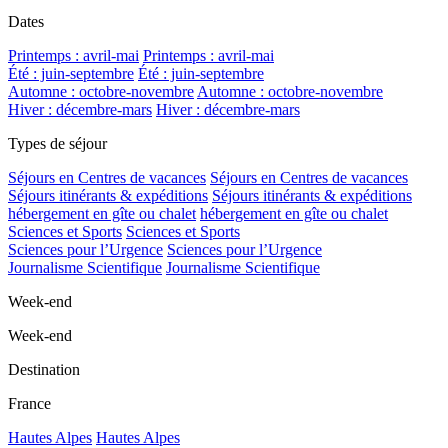
Dates
Printemps : avril-mai
Printemps : avril-mai
Été : juin-septembre
Été : juin-septembre
Automne : octobre-novembre
Automne : octobre-novembre
Hiver : décembre-mars
Hiver : décembre-mars
Types de séjour
Séjours en Centres de vacances
Séjours en Centres de vacances
Séjours itinérants & expéditions
Séjours itinérants & expéditions
hébergement en gîte ou chalet
hébergement en gîte ou chalet
Sciences et Sports
Sciences et Sports
Sciences pour l’Urgence
Sciences pour l’Urgence
Journalisme Scientifique
Journalisme Scientifique
Week-end
Week-end
Destination
France
Hautes Alpes
Hautes Alpes