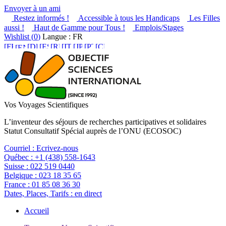
Envoyer à un ami
Restez informés !
Accessible à tous les Handicaps
Les Filles
aussi !
Haut de Gamme pour Tous !
Emplois/Stages
Wishlist (
0
)
Langue : FR
Vos Voyages Scientifiques
L’inventeur des séjours de recherches participatives et solidaires
Statut Consultatif Spécial auprès de l’ONU (ECOSOC)
Courriel :
Ecrivez-nous
Québec :
+1 (438) 558-1643
Suisse :
022 519 0440
Belgique :
023 18 35 65
France :
01 85 08 36 30
Dates, Places, Tarifs :
en direct
Accueil