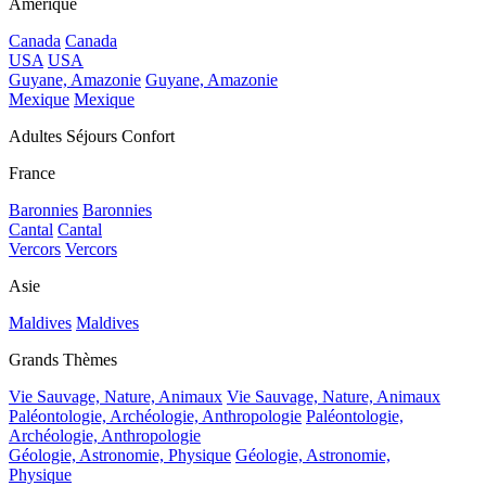
Amérique
Canada
Canada
USA
USA
Guyane, Amazonie
Guyane, Amazonie
Mexique
Mexique
Adultes Séjours Confort
France
Baronnies
Baronnies
Cantal
Cantal
Vercors
Vercors
Asie
Maldives
Maldives
Grands Thèmes
Vie Sauvage, Nature, Animaux
Vie Sauvage, Nature, Animaux
Paléontologie, Archéologie, Anthropologie
Paléontologie,
Archéologie, Anthropologie
Géologie, Astronomie, Physique
Géologie, Astronomie,
Physique