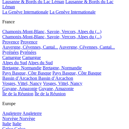
Lausanne & Bords du Lac Léman
Lausanne & Bords du Lac
Léman
La Genève Internationale
La Genève Internationale
France
Chamonix-Mont-Blanc, Savoie, Vercors, Alpes du (...)
Chamonix-Mont-Blanc, Savoie, Vercors, Alpes du (...)
Provence
Provence
Auvergne, Cévennes, Cantal...
Auvergne, Cévennes, Cantal...
Pyrénées
Pyrénées
Camargue
Camargue
Alpes du Sud
Alpes du Sud
Bretagne, Normandie
Bretagne, Normandie
Pays Basque, Côte Basque
Pays Basque, Côte Basque
Bassin d’Arcachon
Bassin d’Arcachon
Vosges, Vittel, Nancy
Vosges, Vittel, Nancy
Guyane, Amazonie
Guyane, Amazonie
Île de la Réunion
Île de la Réunion
Europe
Angleterre
Angleterre
Norvège
Norvège
Italie
Italie
Grèce
Grèce