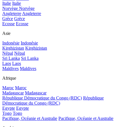
Italie
Italie
Norvège
Norvège
Angleterre
Angleterre
Grèce
Grèce
Ecosse
Ecosse
Asie
Indonésie
Indonésie
Kirghizistan
Kirghizistan
Népal
Népal
Sri Lanka
Sri Lanka
Laos
Laos
Maldives
Maldives
Afrique
Maroc
Maroc
Madagascar
Madagascar
République Démocratique du Congo (RDC)
République
Démocratique du Congo (RDC)
Egypte
Egypte
Togo
Togo
Pacifique, Océanie et Australie
Pacifique, Océanie et Australie