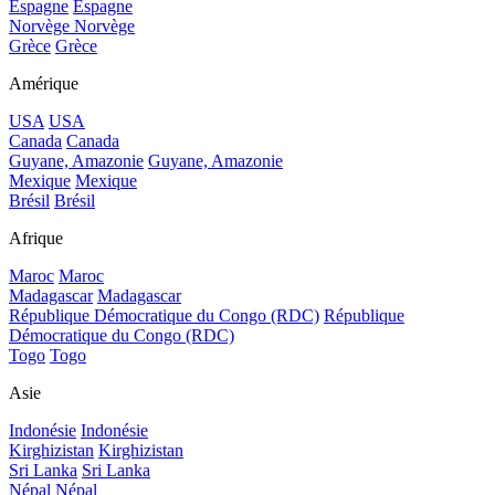
Espagne
Espagne
Norvège
Norvège
Grèce
Grèce
Amérique
USA
USA
Canada
Canada
Guyane, Amazonie
Guyane, Amazonie
Mexique
Mexique
Brésil
Brésil
Afrique
Maroc
Maroc
Madagascar
Madagascar
République Démocratique du Congo (RDC)
République
Démocratique du Congo (RDC)
Togo
Togo
Asie
Indonésie
Indonésie
Kirghizistan
Kirghizistan
Sri Lanka
Sri Lanka
Népal
Népal