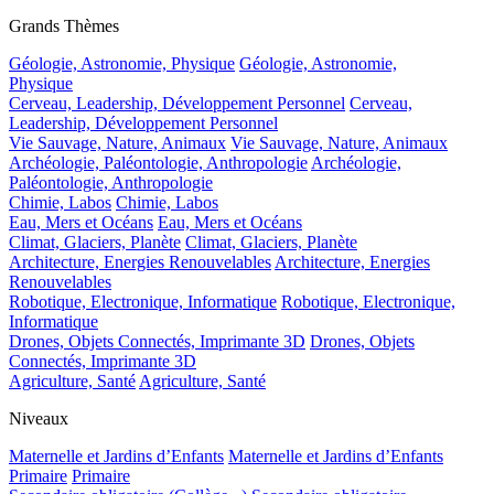
Grands Thèmes
Géologie, Astronomie, Physique
Géologie, Astronomie,
Physique
Cerveau, Leadership, Développement Personnel
Cerveau,
Leadership, Développement Personnel
Vie Sauvage, Nature, Animaux
Vie Sauvage, Nature, Animaux
Archéologie, Paléontologie, Anthropologie
Archéologie,
Paléontologie, Anthropologie
Chimie, Labos
Chimie, Labos
Eau, Mers et Océans
Eau, Mers et Océans
Climat, Glaciers, Planète
Climat, Glaciers, Planète
Architecture, Energies Renouvelables
Architecture, Energies
Renouvelables
Robotique, Electronique, Informatique
Robotique, Electronique,
Informatique
Drones, Objets Connectés, Imprimante 3D
Drones, Objets
Connectés, Imprimante 3D
Agriculture, Santé
Agriculture, Santé
Niveaux
Maternelle et Jardins d’Enfants
Maternelle et Jardins d’Enfants
Primaire
Primaire