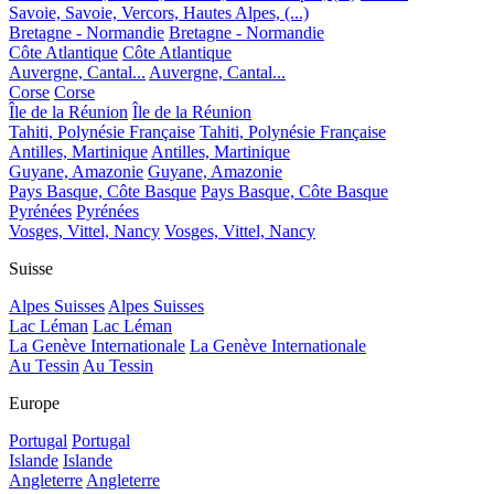
Savoie, Savoie, Vercors, Hautes Alpes, (...)
Bretagne - Normandie
Bretagne - Normandie
Côte Atlantique
Côte Atlantique
Auvergne, Cantal...
Auvergne, Cantal...
Corse
Corse
Île de la Réunion
Île de la Réunion
Tahiti, Polynésie Française
Tahiti, Polynésie Française
Antilles, Martinique
Antilles, Martinique
Guyane, Amazonie
Guyane, Amazonie
Pays Basque, Côte Basque
Pays Basque, Côte Basque
Pyrénées
Pyrénées
Vosges, Vittel, Nancy
Vosges, Vittel, Nancy
Suisse
Alpes Suisses
Alpes Suisses
Lac Léman
Lac Léman
La Genève Internationale
La Genève Internationale
Au Tessin
Au Tessin
Europe
Portugal
Portugal
Islande
Islande
Angleterre
Angleterre