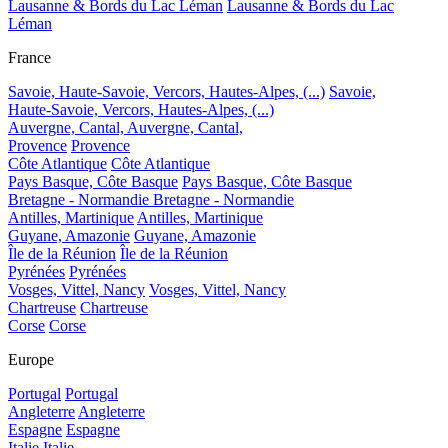
Lausanne & Bords du Lac Léman
Lausanne & Bords du Lac
Léman
France
Savoie, Haute-Savoie, Vercors, Hautes-Alpes, (...)
Savoie,
Haute-Savoie, Vercors, Hautes-Alpes, (...)
Auvergne, Cantal,
Auvergne, Cantal,
Provence
Provence
Côte Atlantique
Côte Atlantique
Pays Basque, Côte Basque
Pays Basque, Côte Basque
Bretagne - Normandie
Bretagne - Normandie
Antilles, Martinique
Antilles, Martinique
Guyane, Amazonie
Guyane, Amazonie
Île de la Réunion
Île de la Réunion
Pyrénées
Pyrénées
Vosges, Vittel, Nancy
Vosges, Vittel, Nancy
Chartreuse
Chartreuse
Corse
Corse
Europe
Portugal
Portugal
Angleterre
Angleterre
Espagne
Espagne
Italie
Italie