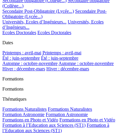
Secondaire obligatoire (Collège...)
Secondaire obligatoire
(Collège...)
Secondaire Post-Obligatoire (Lycée...)
Secondaire Post-
Obligatoire (Lycée...)
Universités, Ecoles d’Ingénieurs...
Universités, Ecoles
d’Ingénieurs...
Ecoles Doctorales
Ecoles Doctorales
Dates
Printemps : avril-mai
Printemps : avril-mai
Été : juin-septembre
Été : juin-septembre
Automne : octobre-novembre
Automne : octobre-novembre
Hiver : décembre-mars
Hiver : décembre-mars
Formations
Formations
Thématiques
Formations Naturalistes
Formations Naturalistes
Formation Astronomie
Formation Astronomie
Formations en Photo et Vidéo
Formations en Photo et Vidéo
Formation à l’Education aux Sciences (ST1)
Formation à
l’Education aux Sciences (ST1)