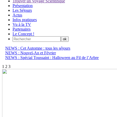
Trouver un Voyage Scientifique
Présentation
Les Séjours
Actus
Infos pratiques
Vu à la TV
Partenaires
Le Concept !
NEWS : Cet Automne : tous les séjours
NEWS : Nouvel-An et Février
NEWS : Spécial Toussaint : Halloween au Fil de l’Arbre
1
2
3