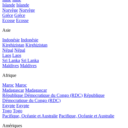
Islande
Islande
Norvège
Norvège
Grèce
Grèce
Ecosse
Ecosse
Asie
Indonésie
Indonésie
Kirghizistan
Kirghizistan
Népal
Népal
Laos
Laos
Sri Lanka
Sri Lanka
Maldives
Maldives
Afrique
Maroc
Maroc
Madagascar
Madagascar
République Démocratique du Congo (RDC)
République
Démocratique du Congo (RDC)
Egypte
Egypte
Togo
Togo
Pacifique, Océanie et Australie
Pacifique, Océanie et Australie
Amériques