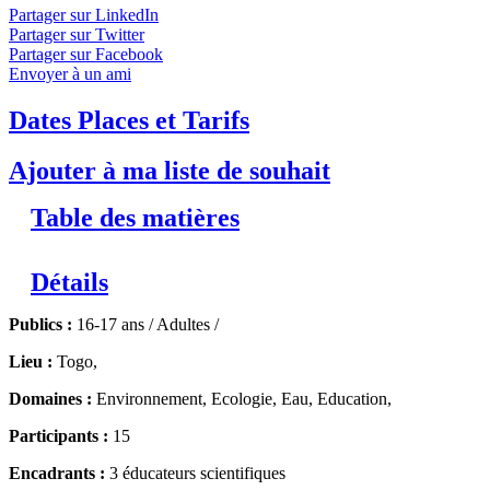
village de Tchekpo Dévé de même que ses effets sur la santé de
Partager sur LinkedIn
sa population. Veuillez nous contacter pour toute information
Partager sur Twitter
concernant les tarifs, la date et le lieu du séjour. Pour les
Partager sur Facebook
Togolais et Africains, vous pouvez joindre l'équipe du Togo au
Envoyer à un ami
(228) 90 07 13 90.
↓ Lire le descriptif détaillé plus bas ↓
Dates Places et Tarifs
Ajouter à ma liste de souhait
Table des matières
Détails
Publics :
16-17 ans / Adultes /
Lieu :
Togo,
Domaines :
Environnement, Ecologie, Eau, Education,
Participants :
15
Encadrants :
3 éducateurs scientifiques