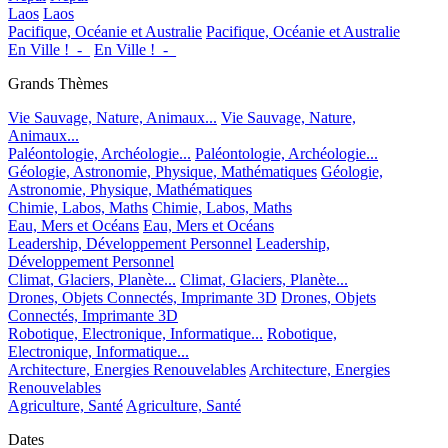
Laos
Laos
Pacifique, Océanie et Australie
Pacifique, Océanie et Australie
En Ville !_-_
En Ville !_-_
Grands Thèmes
Vie Sauvage, Nature, Animaux...
Vie Sauvage, Nature,
Animaux...
Paléontologie, Archéologie...
Paléontologie, Archéologie...
Géologie, Astronomie, Physique, Mathématiques
Géologie,
Astronomie, Physique, Mathématiques
Chimie, Labos, Maths
Chimie, Labos, Maths
Eau, Mers et Océans
Eau, Mers et Océans
Leadership, Développement Personnel
Leadership,
Développement Personnel
Climat, Glaciers, Planète...
Climat, Glaciers, Planète...
Drones, Objets Connectés, Imprimante 3D
Drones, Objets
Connectés, Imprimante 3D
Robotique, Electronique, Informatique...
Robotique,
Electronique, Informatique...
Architecture, Energies Renouvelables
Architecture, Energies
Renouvelables
Agriculture, Santé
Agriculture, Santé
Dates