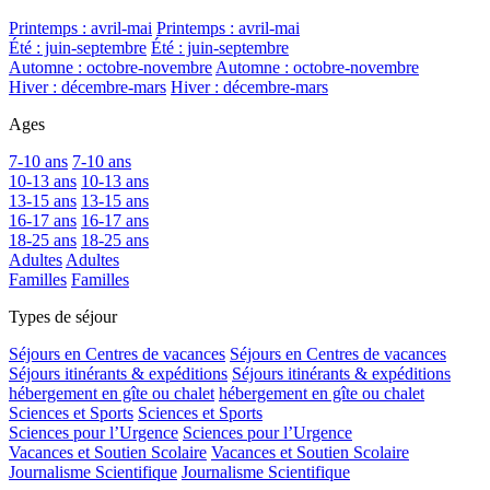
Printemps : avril-mai
Printemps : avril-mai
Été : juin-septembre
Été : juin-septembre
Automne : octobre-novembre
Automne : octobre-novembre
Hiver : décembre-mars
Hiver : décembre-mars
Ages
7-10 ans
7-10 ans
10-13 ans
10-13 ans
13-15 ans
13-15 ans
16-17 ans
16-17 ans
18-25 ans
18-25 ans
Adultes
Adultes
Familles
Familles
Types de séjour
Séjours en Centres de vacances
Séjours en Centres de vacances
Séjours itinérants & expéditions
Séjours itinérants & expéditions
hébergement en gîte ou chalet
hébergement en gîte ou chalet
Sciences et Sports
Sciences et Sports
Sciences pour l’Urgence
Sciences pour l’Urgence
Vacances et Soutien Scolaire
Vacances et Soutien Scolaire
Journalisme Scientifique
Journalisme Scientifique