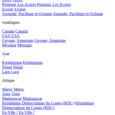
Portugal, Les Acores
Portugal, Les Acores
Ecosse
Ecosse
Australie, Pacifique et Océanie
Australie, Pacifique et Océanie
Amériques
Canada
Canada
USA
USA
Guyane, Amazonie
Guyane, Amazonie
Mexique
Mexique
Asie
Kirghizistan
Kirghizistan
Népal
Népal
Laos
Laos
Afrique
Maroc
Maroc
Togo
Togo
Madagascar
Madagascar
République Démocratique du Congo (RDC)
République
Démocratique du Congo (RDC)
En Ville !
En Ville !