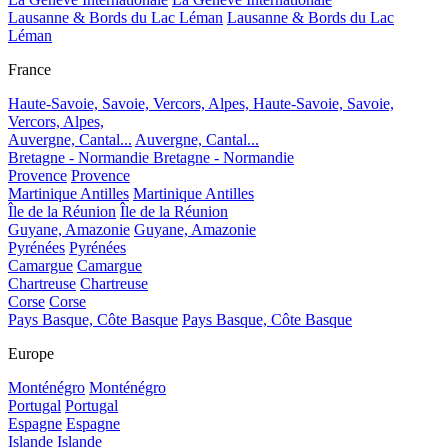
Lausanne & Bords du Lac Léman
Lausanne & Bords du Lac
Léman
France
Haute-Savoie, Savoie, Vercors, Alpes,
Haute-Savoie, Savoie,
Vercors, Alpes,
Auvergne, Cantal...
Auvergne, Cantal...
Bretagne - Normandie
Bretagne - Normandie
Provence
Provence
Martinique Antilles
Martinique Antilles
Île de la Réunion
Île de la Réunion
Guyane, Amazonie
Guyane, Amazonie
Pyrénées
Pyrénées
Camargue
Camargue
Chartreuse
Chartreuse
Corse
Corse
Pays Basque, Côte Basque
Pays Basque, Côte Basque
Europe
Monténégro
Monténégro
Portugal
Portugal
Espagne
Espagne
Islande
Islande