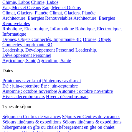
Chimie, Labos
Chimie, Labos
Eau, Mers et Océans
Eau, Mers et Océans
Climat, Glaciers, Planète
Climat, Glaciers, Planète
Architecture, Energies Renouvelables
Architecture, Energies
Renouvelables
Robotique, Electronique, Informatique
Robotique, Electronique,
Informatique
Drones, Objets Connectés, Imprimante 3D
Drones, Objets
Connectés, Imprimante 3D
Leadership, Développement Personnel
Leadership,
Développement Personnel
Agriculture, Santé
Agriculture, Santé
Dates
Printemps : avril-mai
Printemps : avril-mai
Été : juin-septembre
Été : juin-septembre
Automne : octobre-novembre
Automne : octobre-novembre
Hiver : décembre-mars
Hiver : décembre-mars
Types de séjour
Séjours en Centres de vacances
Séjours en Centres de vacances
Séjours itinérants & expéditions
Séjours itinérants & expéditions
hébergement en gîte ou chalet
hébergement en gîte ou chalet