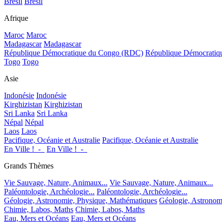
Brésil
Brésil
Afrique
Maroc
Maroc
Madagascar
Madagascar
République Démocratique du Congo (RDC)
République Démocrati
Togo
Togo
Asie
Indonésie
Indonésie
Kirghizistan
Kirghizistan
Sri Lanka
Sri Lanka
Népal
Népal
Laos
Laos
Pacifique, Océanie et Australie
Pacifique, Océanie et Australie
En Ville !_-_
En Ville !_-_
Grands Thèmes
Vie Sauvage, Nature, Animaux...
Vie Sauvage, Nature, Animaux...
Paléontologie, Archéologie...
Paléontologie, Archéologie...
Géologie, Astronomie, Physique, Mathématiques
Géologie, Astronom
Chimie, Labos, Maths
Chimie, Labos, Maths
Eau, Mers et Océans
Eau, Mers et Océans