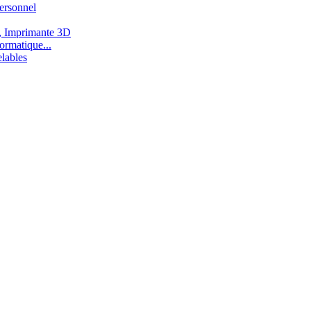
ersonnel
, Imprimante 3D
ormatique...
lables