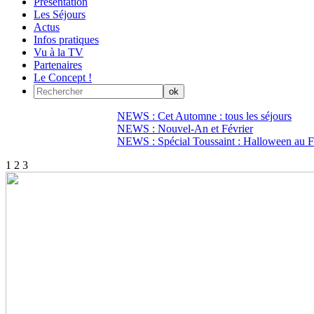
Présentation
Les Séjours
Actus
Infos pratiques
Vu à la TV
Partenaires
Le Concept !
NEWS : Cet Automne : tous les séjours
NEWS : Nouvel-An et Février
NEWS : Spécial Toussaint : Halloween au Fi
1
2
3