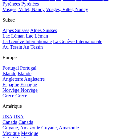
Pyrénées
Pyrénées
Vosges, Vittel, Nancy
Vosges, Vittel, Nancy
Suisse
Alpes Suisses
Alpes Suisses
Lac Léman
Lac Léman
La Genève Internationale
La Genève Internationale
Au Tessin
Au Tessin
Europe
Portugal
Portugal
Islande
Islande
Angleterre
Angleterre
Espagne
Espagne
Norvège
Norvège
Grèce
Grèce
Amérique
USA
USA
Canada
Canada
Guyane, Amazonie
Guyane, Amazonie
Mexique
Mexique