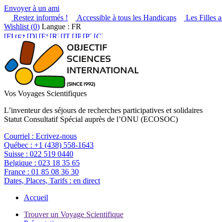
Envoyer à un ami
Restez informés !
Accessible à tous les Handicaps
Les Filles a
Wishlist (
0
)
Langue : FR
Vos Voyages Scientifiques
L’inventeur des séjours de recherches participatives et solidaires
Statut Consultatif Spécial auprès de l’ONU (ECOSOC)
Courriel :
Ecrivez-nous
Québec :
+1 (438) 558-1643
Suisse :
022 519 0440
Belgique :
023 18 35 65
France :
01 85 08 36 30
Dates, Places, Tarifs :
en direct
Accueil
Trouver un Voyage Scientifique