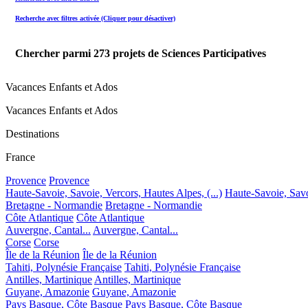
Recherche avec filtres activée (Cliquer pour désactiver)
Chercher parmi
273
projets de Sciences Participatives
Vacances Enfants et Ados
Vacances Enfants et Ados
Destinations
France
Provence
Provence
Haute-Savoie, Savoie, Vercors, Hautes Alpes, (...)
Haute-Savoie, Savoi
Bretagne - Normandie
Bretagne - Normandie
Côte Atlantique
Côte Atlantique
Auvergne, Cantal...
Auvergne, Cantal...
Corse
Corse
Île de la Réunion
Île de la Réunion
Tahiti, Polynésie Française
Tahiti, Polynésie Française
Antilles, Martinique
Antilles, Martinique
Guyane, Amazonie
Guyane, Amazonie
Pays Basque, Côte Basque
Pays Basque, Côte Basque