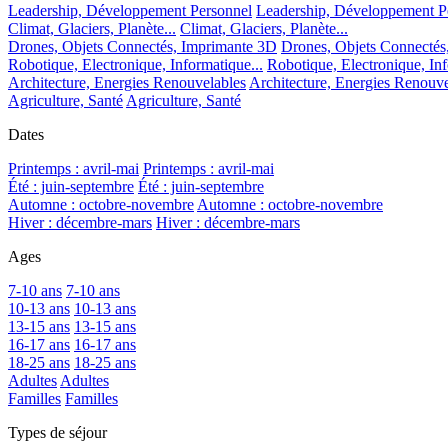
Leadership, Développement Personnel
Leadership, Développement P
Climat, Glaciers, Planète...
Climat, Glaciers, Planète...
Drones, Objets Connectés, Imprimante 3D
Drones, Objets Connectés
Robotique, Electronique, Informatique...
Robotique, Electronique, Inf
Architecture, Energies Renouvelables
Architecture, Energies Renouve
Agriculture, Santé
Agriculture, Santé
Dates
Printemps : avril-mai
Printemps : avril-mai
Été : juin-septembre
Été : juin-septembre
Automne : octobre-novembre
Automne : octobre-novembre
Hiver : décembre-mars
Hiver : décembre-mars
Ages
7-10 ans
7-10 ans
10-13 ans
10-13 ans
13-15 ans
13-15 ans
16-17 ans
16-17 ans
18-25 ans
18-25 ans
Adultes
Adultes
Familles
Familles
Types de séjour