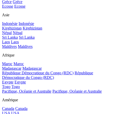
Grèce
Grèce
Ecosse
Ecosse
Asie
Indonésie
Indonésie
Kirghizistan
Kirghizistan
Népal
Népal
Sri Lanka
Sri Lanka
Laos
Laos
Maldives
Maldives
Afrique
Maroc
Maroc
Madagascar
Madagascar
République Démocratique du Congo (RDC)
République
Démocratique du Congo (RDC)
Egypte
Egypte
Togo
Togo
Pacifique, Océanie et Australie
Pacifique, Océanie et Australie
Amérique
Canada
Canada
USA
USA