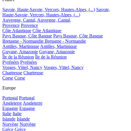
Savoie, Haute-Savoie, Vercors, Hautes-Alpes, (...)
Savoie,
Haute-Savoie, Vercors, Hautes-Alpes, (...)
Auvergne, Cantal,
Auvergne, Cantal,
Provence
Provence
Côte Atlantique
Côte Atlantique
Pays Basque, Côte Basque
Pays Basque, Côte Basque
Bretagne - Normandie
Bretagne - Normandie
Antilles, Martinique
Antilles, Martinique
Guyane, Amazonie
Guyane, Amazonie
Île de la Réunion
Île de la Réunion
Pyrénées
Pyrénées
Vosges, Vittel, Nancy
Vosges, Vittel, Nancy
Chartreuse
Chartreuse
Corse
Corse
Europe
Portugal
Portugal
Angleterre
Angleterre
Espagne
Espagne
Italie
Italie
Islande
Islande
Norvège
Norvège
Grèce
Grèce