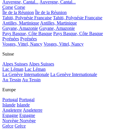
Auvergne, Cantal...
Auvergne, Cantal...
Corse
Corse
Île de la Réunion
Île de la Réunion
Tahiti, Polynésie Française
Tahiti, Polynésie Française
Antilles, Martinique
Antilles, Martinique
Guyane, Amazonie
Guyane, Amazonie
Pays Basque, Côte Basque
Pays Basque, Côte Basque
Pyrénées
Pyrénées
Vosges, Vittel, Nancy
Vosges, Vittel, Nancy
Suisse
Alpes Suisses
Alpes Suisses
Lac Léman
Lac Léman
La Genève Internationale
La Genève Internationale
Au Tessin
Au Tessin
Europe
Portugal
Portugal
Islande
Islande
Angleterre
Angleterre
Espagne
Espagne
Norvège
Norvège
Grèce
Grèce