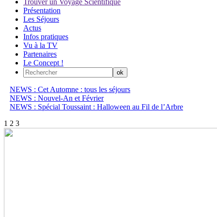
Trouver un Voyage Scientifique
Présentation
Les Séjours
Actus
Infos pratiques
Vu à la TV
Partenaires
Le Concept !
NEWS : Cet Automne : tous les séjours
NEWS : Nouvel-An et Février
NEWS : Spécial Toussaint : Halloween au Fil de l’Arbre
1
2
3