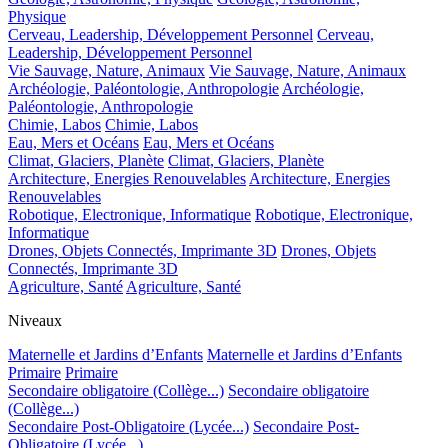
Physique
Cerveau, Leadership, Développement Personnel
Cerveau,
Leadership, Développement Personnel
Vie Sauvage, Nature, Animaux
Vie Sauvage, Nature, Animaux
Archéologie, Paléontologie, Anthropologie
Archéologie,
Paléontologie, Anthropologie
Chimie, Labos
Chimie, Labos
Eau, Mers et Océans
Eau, Mers et Océans
Climat, Glaciers, Planète
Climat, Glaciers, Planète
Architecture, Energies Renouvelables
Architecture, Energies
Renouvelables
Robotique, Electronique, Informatique
Robotique, Electronique,
Informatique
Drones, Objets Connectés, Imprimante 3D
Drones, Objets
Connectés, Imprimante 3D
Agriculture, Santé
Agriculture, Santé
Niveaux
Maternelle et Jardins d’Enfants
Maternelle et Jardins d’Enfants
Primaire
Primaire
Secondaire obligatoire (Collège...)
Secondaire obligatoire
(Collège...)
Secondaire Post-Obligatoire (Lycée...)
Secondaire Post-
Obligatoire (Lycée...)