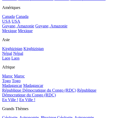
Amériques
Canada
Canada
USA
USA
Guyane, Amazonie
Guyane, Amazonie
Mexique
Mexique
Asie
Kirghizistan
Kirghizistan
Népal
Népal
Laos
Laos
Afrique
Maroc
Maroc
Togo
Togo
Madagascar
Madagascar
République Démocratique du Congo (RDC)
République
Démocratique du Congo (RDC)
En Ville !
En Ville !
Grands Thèmes
Géologie, Astronomie, Physique
Géologie, Astronomie,