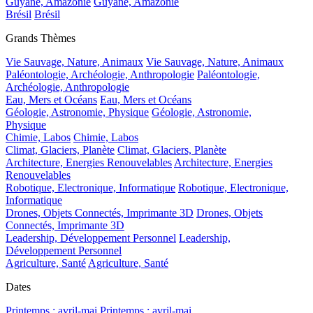
Guyane, Amazonie
Guyane, Amazonie
Brésil
Brésil
Grands Thèmes
Vie Sauvage, Nature, Animaux
Vie Sauvage, Nature, Animaux
Paléontologie, Archéologie, Anthropologie
Paléontologie,
Archéologie, Anthropologie
Eau, Mers et Océans
Eau, Mers et Océans
Géologie, Astronomie, Physique
Géologie, Astronomie,
Physique
Chimie, Labos
Chimie, Labos
Climat, Glaciers, Planète
Climat, Glaciers, Planète
Architecture, Energies Renouvelables
Architecture, Energies
Renouvelables
Robotique, Electronique, Informatique
Robotique, Electronique,
Informatique
Drones, Objets Connectés, Imprimante 3D
Drones, Objets
Connectés, Imprimante 3D
Leadership, Développement Personnel
Leadership,
Développement Personnel
Agriculture, Santé
Agriculture, Santé
Dates
Printemps : avril-mai
Printemps : avril-mai