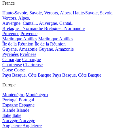
France
Haute-Savoie, Savoie, Vercors, Alpes,
Haute-Savoie, Savoie,
Vercors, Alpes,
Auvergne, Cantal...
Auvergne, Cantal...
Bretagne - Normandie
Bretagne - Normandie
Provence
Provence
Martinique Antilles
Martinique Antilles
Île de la Réunion
Île de la Réunion
Guyane, Amazonie
Guyane, Amazonie
Pyrénées
Pyrénées
Camargue
Camargue
Chartreuse
Chartreuse
Corse
Corse
Pays Basque, Côte Basque
Pays Basque, Côte Basque
Europe
Monténégro
Monténégro
Portugal
Portugal
Espagne
Espagne
Islande
Islande
Italie
Italie
Norvège
Norvège
Angleterre
Angleterre