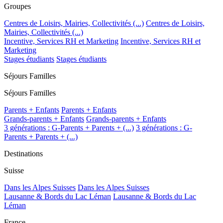
Groupes
Centres de Loisirs, Mairies, Collectivités (...)
Centres de Loisirs,
Mairies, Collectivités (...)
Incentive, Services RH et Marketing
Incentive, Services RH et
Marketing
Stages étudiants
Stages étudiants
Séjours Familles
Séjours Familles
Parents + Enfants
Parents + Enfants
Grands-parents + Enfants
Grands-parents + Enfants
3 générations : G-Parents + Parents + (...)
3 générations : G-
Parents + Parents + (...)
Destinations
Suisse
Dans les Alpes Suisses
Dans les Alpes Suisses
Lausanne & Bords du Lac Léman
Lausanne & Bords du Lac
Léman
France