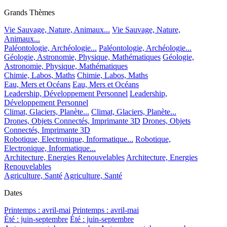
Grands Thèmes
Vie Sauvage, Nature, Animaux...
Vie Sauvage, Nature,
Animaux...
Paléontologie, Archéologie...
Paléontologie, Archéologie...
Géologie, Astronomie, Physique, Mathématiques
Géologie,
Astronomie, Physique, Mathématiques
Chimie, Labos, Maths
Chimie, Labos, Maths
Eau, Mers et Océans
Eau, Mers et Océans
Leadership, Développement Personnel
Leadership,
Développement Personnel
Climat, Glaciers, Planète...
Climat, Glaciers, Planète...
Drones, Objets Connectés, Imprimante 3D
Drones, Objets
Connectés, Imprimante 3D
Robotique, Electronique, Informatique...
Robotique,
Electronique, Informatique...
Architecture, Energies Renouvelables
Architecture, Energies
Renouvelables
Agriculture, Santé
Agriculture, Santé
Dates
Printemps : avril-mai
Printemps : avril-mai
Été : juin-septembre
Été : juin-septembre