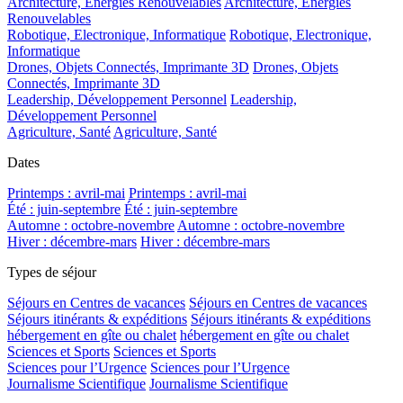
Architecture, Energies Renouvelables
Architecture, Energies
Renouvelables
Robotique, Electronique, Informatique
Robotique, Electronique,
Informatique
Drones, Objets Connectés, Imprimante 3D
Drones, Objets
Connectés, Imprimante 3D
Leadership, Développement Personnel
Leadership,
Développement Personnel
Agriculture, Santé
Agriculture, Santé
Dates
Printemps : avril-mai
Printemps : avril-mai
Été : juin-septembre
Été : juin-septembre
Automne : octobre-novembre
Automne : octobre-novembre
Hiver : décembre-mars
Hiver : décembre-mars
Types de séjour
Séjours en Centres de vacances
Séjours en Centres de vacances
Séjours itinérants & expéditions
Séjours itinérants & expéditions
hébergement en gîte ou chalet
hébergement en gîte ou chalet
Sciences et Sports
Sciences et Sports
Sciences pour l’Urgence
Sciences pour l’Urgence
Journalisme Scientifique
Journalisme Scientifique