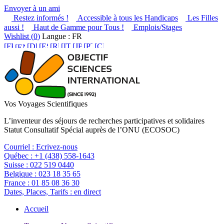
Envoyer à un ami
Restez informés !
Accessible à tous les Handicaps
Les Filles
aussi !
Haut de Gamme pour Tous !
Emplois/Stages
Wishlist (
0
)
Langue : FR
Vos Voyages Scientifiques
L’inventeur des séjours de recherches participatives et solidaires
Statut Consultatif Spécial auprès de l’ONU (ECOSOC)
Courriel :
Ecrivez-nous
Québec :
+1 (438) 558-1643
Suisse :
022 519 0440
Belgique :
023 18 35 65
France :
01 85 08 36 30
Dates, Places, Tarifs :
en direct
Accueil