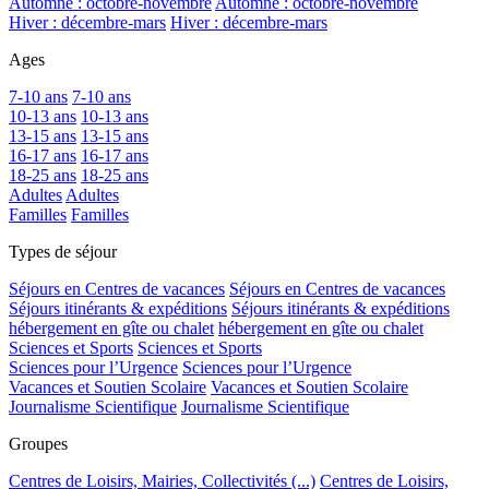
Automne : octobre-novembre
Automne : octobre-novembre
Hiver : décembre-mars
Hiver : décembre-mars
Ages
7-10 ans
7-10 ans
10-13 ans
10-13 ans
13-15 ans
13-15 ans
16-17 ans
16-17 ans
18-25 ans
18-25 ans
Adultes
Adultes
Familles
Familles
Types de séjour
Séjours en Centres de vacances
Séjours en Centres de vacances
Séjours itinérants & expéditions
Séjours itinérants & expéditions
hébergement en gîte ou chalet
hébergement en gîte ou chalet
Sciences et Sports
Sciences et Sports
Sciences pour l’Urgence
Sciences pour l’Urgence
Vacances et Soutien Scolaire
Vacances et Soutien Scolaire
Journalisme Scientifique
Journalisme Scientifique
Groupes
Centres de Loisirs, Mairies, Collectivités (...)
Centres de Loisirs,