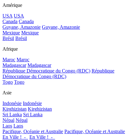
Amérique
USA
USA
Canada
Canada
Guyane, Amazonie
Guyane, Amazonie
Mexique
Mexique
Brésil
Brésil
Afrique
Maroc
Maroc
Madagascar
Madagascar
République Démocratique du Congo (RDC)
République
Démocratique du Congo (RDC)
Togo
Togo
Asie
Indonésie
Indonésie
Kirghizistan
Kirghizistan
Sri Lanka
Sri Lanka
Népal
Népal
Laos
Laos
Pacifique, Océanie et Australie
Pacifique, Océanie et Australie
En Ville !_-_
En Ville !_-_