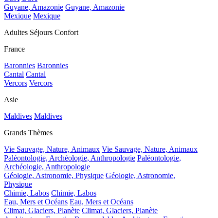
Guyane, Amazonie
Guyane, Amazonie
Mexique
Mexique
Adultes Séjours Confort
France
Baronnies
Baronnies
Cantal
Cantal
Vercors
Vercors
Asie
Maldives
Maldives
Grands Thèmes
Vie Sauvage, Nature, Animaux
Vie Sauvage, Nature, Animaux
Paléontologie, Archéologie, Anthropologie
Paléontologie,
Archéologie, Anthropologie
Géologie, Astronomie, Physique
Géologie, Astronomie,
Physique
Chimie, Labos
Chimie, Labos
Eau, Mers et Océans
Eau, Mers et Océans
Climat, Glaciers, Planète
Climat, Glaciers, Planète