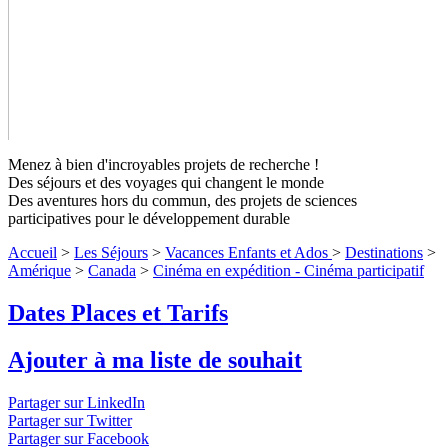
Menez à bien d'incroyables projets de recherche !
Des séjours et des voyages qui changent le monde
Des aventures hors du commun, des projets de sciences
participatives pour le développement durable
Cinéma en expédition - Cinéma
Accueil
>
Les Séjours
>
Vacances Enfants et Ados
>
Destinations
>
participatif
Niveaux 1 à 4
Amérique
>
Canada
>
Cinéma en expédition - Cinéma participatif
Dates Places et Tarifs
Vous rêvez de réaliser un documentaire sur une expédition ? Ce
séjour est pour vous ! Accompagné de réalisateurs et vidéastes
professionnels et avec du matériel de cinéma, vous suivrez
Ajouter à ma liste de souhait
l'équipe de recherche partie « Sur les traces du Loup au Canada
» au coeur de la forêt boréale, pour les porter à l'écran.
↓ Lire le
Partager sur LinkedIn
descriptif détaillé plus bas ↓
Niveaux 1 à 4
Partager sur Twitter
Partager sur Facebook