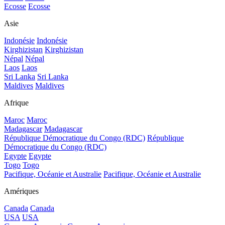
Ecosse
Ecosse
Asie
Indonésie
Indonésie
Kirghizistan
Kirghizistan
Népal
Népal
Laos
Laos
Sri Lanka
Sri Lanka
Maldives
Maldives
Afrique
Maroc
Maroc
Madagascar
Madagascar
République Démocratique du Congo (RDC)
République
Démocratique du Congo (RDC)
Egypte
Egypte
Togo
Togo
Pacifique, Océanie et Australie
Pacifique, Océanie et Australie
Amériques
Canada
Canada
USA
USA