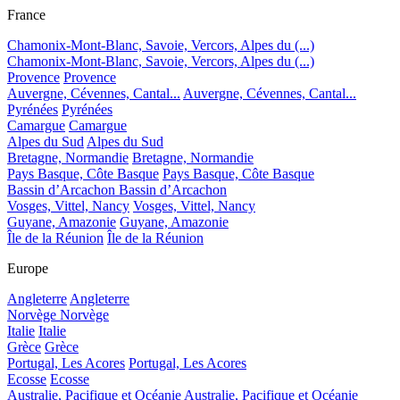
France
Chamonix-Mont-Blanc, Savoie, Vercors, Alpes du (...)
Chamonix-Mont-Blanc, Savoie, Vercors, Alpes du (...)
Provence
Provence
Auvergne, Cévennes, Cantal...
Auvergne, Cévennes, Cantal...
Pyrénées
Pyrénées
Camargue
Camargue
Alpes du Sud
Alpes du Sud
Bretagne, Normandie
Bretagne, Normandie
Pays Basque, Côte Basque
Pays Basque, Côte Basque
Bassin d’Arcachon
Bassin d’Arcachon
Vosges, Vittel, Nancy
Vosges, Vittel, Nancy
Guyane, Amazonie
Guyane, Amazonie
Île de la Réunion
Île de la Réunion
Europe
Angleterre
Angleterre
Norvège
Norvège
Italie
Italie
Grèce
Grèce
Portugal, Les Acores
Portugal, Les Acores
Ecosse
Ecosse
Australie, Pacifique et Océanie
Australie, Pacifique et Océanie