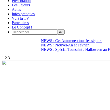
Présentation
Les Séjours
Actus
Infos pratiques
Vu à la TV
Partenaires
Le Concept !
NEWS : Cet Automne : tous les séjours
NEWS : Nouvel-An et Février
NEWS : Spécial Toussaint : Halloween au Fi
1
2
3