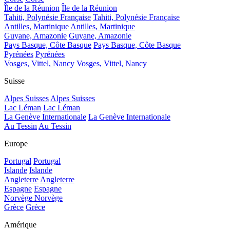
Île de la Réunion
Île de la Réunion
Tahiti, Polynésie Française
Tahiti, Polynésie Française
Antilles, Martinique
Antilles, Martinique
Guyane, Amazonie
Guyane, Amazonie
Pays Basque, Côte Basque
Pays Basque, Côte Basque
Pyrénées
Pyrénées
Vosges, Vittel, Nancy
Vosges, Vittel, Nancy
Suisse
Alpes Suisses
Alpes Suisses
Lac Léman
Lac Léman
La Genève Internationale
La Genève Internationale
Au Tessin
Au Tessin
Europe
Portugal
Portugal
Islande
Islande
Angleterre
Angleterre
Espagne
Espagne
Norvège
Norvège
Grèce
Grèce
Amérique