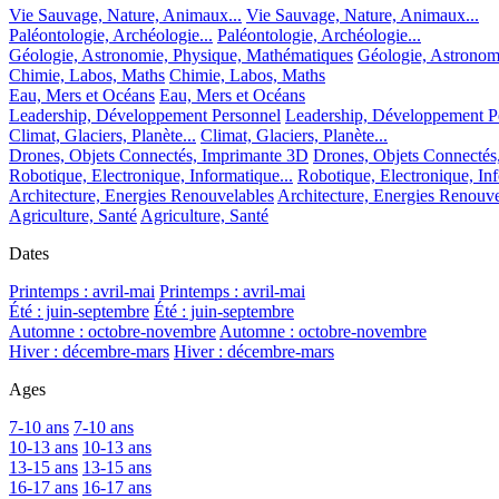
Vie Sauvage, Nature, Animaux...
Vie Sauvage, Nature, Animaux...
Paléontologie, Archéologie...
Paléontologie, Archéologie...
Géologie, Astronomie, Physique, Mathématiques
Géologie, Astronom
Chimie, Labos, Maths
Chimie, Labos, Maths
Eau, Mers et Océans
Eau, Mers et Océans
Leadership, Développement Personnel
Leadership, Développement P
Climat, Glaciers, Planète...
Climat, Glaciers, Planète...
Drones, Objets Connectés, Imprimante 3D
Drones, Objets Connectés
Robotique, Electronique, Informatique...
Robotique, Electronique, Inf
Architecture, Energies Renouvelables
Architecture, Energies Renouve
Agriculture, Santé
Agriculture, Santé
Dates
Printemps : avril-mai
Printemps : avril-mai
Été : juin-septembre
Été : juin-septembre
Automne : octobre-novembre
Automne : octobre-novembre
Hiver : décembre-mars
Hiver : décembre-mars
Ages
7-10 ans
7-10 ans
10-13 ans
10-13 ans
13-15 ans
13-15 ans
16-17 ans
16-17 ans