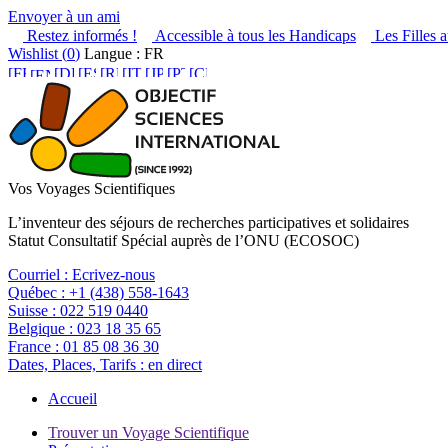
Envoyer à un ami
Restez informés !
Accessible à tous les Handicaps
Les Filles a
Wishlist (
0
)
Langue : FR
Vos Voyages Scientifiques
L’inventeur des séjours de recherches participatives et solidaires
Statut Consultatif Spécial auprès de l’ONU (ECOSOC)
Courriel :
Ecrivez-nous
Québec :
+1 (438) 558-1643
Suisse :
022 519 0440
Belgique :
023 18 35 65
France :
01 85 08 36 30
Dates, Places, Tarifs :
en direct
Accueil
Trouver un Voyage Scientifique