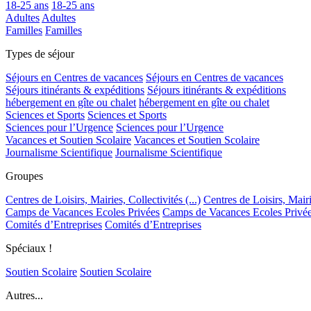
18-25 ans
18-25 ans
Adultes
Adultes
Familles
Familles
Types de séjour
Séjours en Centres de vacances
Séjours en Centres de vacances
Séjours itinérants & expéditions
Séjours itinérants & expéditions
hébergement en gîte ou chalet
hébergement en gîte ou chalet
Sciences et Sports
Sciences et Sports
Sciences pour l’Urgence
Sciences pour l’Urgence
Vacances et Soutien Scolaire
Vacances et Soutien Scolaire
Journalisme Scientifique
Journalisme Scientifique
Groupes
Centres de Loisirs, Mairies, Collectivités (...)
Centres de Loisirs, Mairie
Camps de Vacances Ecoles Privées
Camps de Vacances Ecoles Privé
Comités d’Entreprises
Comités d’Entreprises
Spéciaux !
Soutien Scolaire
Soutien Scolaire
Autres...