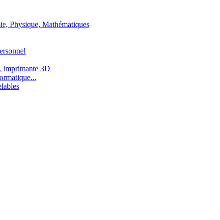
ie, Physique, Mathématiques
ersonnel
, Imprimante 3D
ormatique...
lables