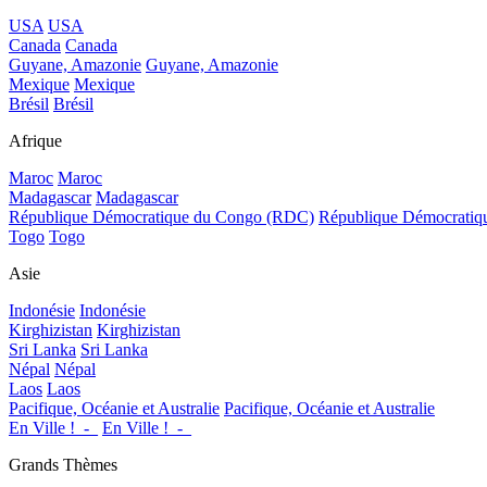
USA
USA
Canada
Canada
Guyane, Amazonie
Guyane, Amazonie
Mexique
Mexique
Brésil
Brésil
Afrique
Maroc
Maroc
Madagascar
Madagascar
République Démocratique du Congo (RDC)
République Démocrati
Togo
Togo
Asie
Indonésie
Indonésie
Kirghizistan
Kirghizistan
Sri Lanka
Sri Lanka
Népal
Népal
Laos
Laos
Pacifique, Océanie et Australie
Pacifique, Océanie et Australie
En Ville !_-_
En Ville !_-_
Grands Thèmes