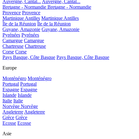
Auvergne, Cantal...
Auvergne, Cantal...
Bretagne - Normandie
Bretagne - Normandie
Provence
Provence
Martinique Antilles
Martinique Antilles
Île de la Réunion
Île de la Réunion
Guyane, Amazonie
Guyane, Amazonie
Pyrénées
Pyrénées
Camargue
Camargue
Chartreuse
Chartreuse
Corse
Corse
Pays Basque, Côte Basque
Pays Basque, Côte Basque
Europe
Monténégro
Monténégro
Portugal
Portugal
Espagne
Espagne
Islande
Islande
Italie
Italie
Norvège
Norvège
Angleterre
Angleterre
Grèce
Grèce
Ecosse
Ecosse
Asie