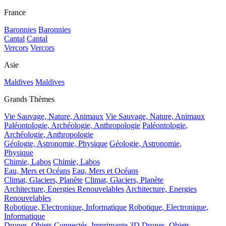
France
Baronnies
Baronnies
Cantal
Cantal
Vercors
Vercors
Asie
Maldives
Maldives
Grands Thèmes
Vie Sauvage, Nature, Animaux
Vie Sauvage, Nature, Animaux
Paléontologie, Archéologie, Anthropologie
Paléontologie,
Archéologie, Anthropologie
Géologie, Astronomie, Physique
Géologie, Astronomie,
Physique
Chimie, Labos
Chimie, Labos
Eau, Mers et Océans
Eau, Mers et Océans
Climat, Glaciers, Planète
Climat, Glaciers, Planète
Architecture, Energies Renouvelables
Architecture, Energies
Renouvelables
Robotique, Electronique, Informatique
Robotique, Electronique,
Informatique
Drones, Objets Connectés, Imprimante 3D
Drones, Objets