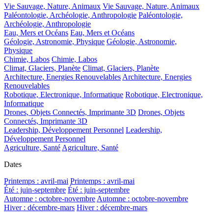
Vie Sauvage, Nature, Animaux
Vie Sauvage, Nature, Animaux
Paléontologie, Archéologie, Anthropologie
Paléontologie,
Archéologie, Anthropologie
Eau, Mers et Océans
Eau, Mers et Océans
Géologie, Astronomie, Physique
Géologie, Astronomie,
Physique
Chimie, Labos
Chimie, Labos
Climat, Glaciers, Planète
Climat, Glaciers, Planète
Architecture, Energies Renouvelables
Architecture, Energies
Renouvelables
Robotique, Electronique, Informatique
Robotique, Electronique,
Informatique
Drones, Objets Connectés, Imprimante 3D
Drones, Objets
Connectés, Imprimante 3D
Leadership, Développement Personnel
Leadership,
Développement Personnel
Agriculture, Santé
Agriculture, Santé
Dates
Printemps : avril-mai
Printemps : avril-mai
Été : juin-septembre
Été : juin-septembre
Automne : octobre-novembre
Automne : octobre-novembre
Hiver : décembre-mars
Hiver : décembre-mars