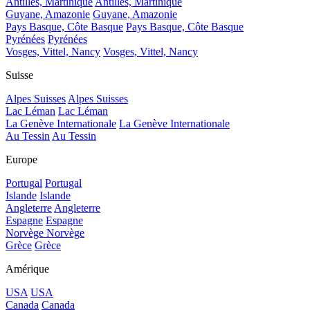
Antilles, Martinique
Antilles, Martinique
Guyane, Amazonie
Guyane, Amazonie
Pays Basque, Côte Basque
Pays Basque, Côte Basque
Pyrénées
Pyrénées
Vosges, Vittel, Nancy
Vosges, Vittel, Nancy
Suisse
Alpes Suisses
Alpes Suisses
Lac Léman
Lac Léman
La Genève Internationale
La Genève Internationale
Au Tessin
Au Tessin
Europe
Portugal
Portugal
Islande
Islande
Angleterre
Angleterre
Espagne
Espagne
Norvège
Norvège
Grèce
Grèce
Amérique
USA
USA
Canada
Canada