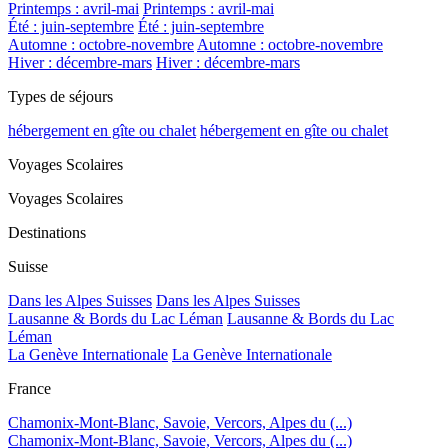
Printemps : avril-mai
Printemps : avril-mai
Été : juin-septembre
Été : juin-septembre
Automne : octobre-novembre
Automne : octobre-novembre
Hiver : décembre-mars
Hiver : décembre-mars
Types de séjours
hébergement en gîte ou chalet
hébergement en gîte ou chalet
Voyages Scolaires
Voyages Scolaires
Destinations
Suisse
Dans les Alpes Suisses
Dans les Alpes Suisses
Lausanne & Bords du Lac Léman
Lausanne & Bords du Lac
Léman
La Genève Internationale
La Genève Internationale
France
Chamonix-Mont-Blanc, Savoie, Vercors, Alpes du (...)
Chamonix-Mont-Blanc, Savoie, Vercors, Alpes du (...)