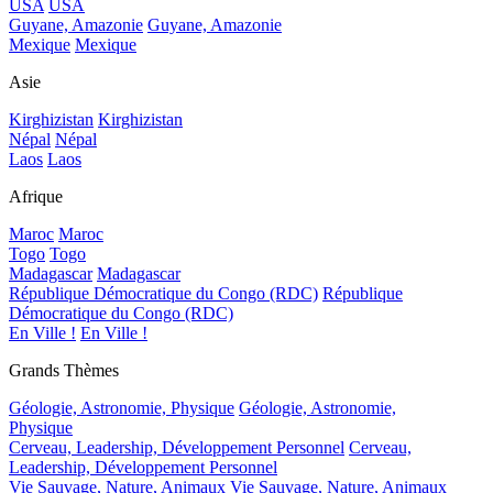
USA
USA
Guyane, Amazonie
Guyane, Amazonie
Mexique
Mexique
Asie
Kirghizistan
Kirghizistan
Népal
Népal
Laos
Laos
Afrique
Maroc
Maroc
Togo
Togo
Madagascar
Madagascar
République Démocratique du Congo (RDC)
République
Démocratique du Congo (RDC)
En Ville !
En Ville !
Grands Thèmes
Géologie, Astronomie, Physique
Géologie, Astronomie,
Physique
Cerveau, Leadership, Développement Personnel
Cerveau,
Leadership, Développement Personnel
Vie Sauvage, Nature, Animaux
Vie Sauvage, Nature, Animaux