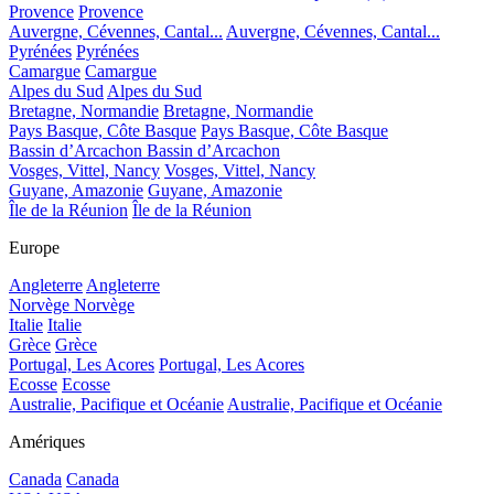
Provence
Provence
Auvergne, Cévennes, Cantal...
Auvergne, Cévennes, Cantal...
Pyrénées
Pyrénées
Camargue
Camargue
Alpes du Sud
Alpes du Sud
Bretagne, Normandie
Bretagne, Normandie
Pays Basque, Côte Basque
Pays Basque, Côte Basque
Bassin d’Arcachon
Bassin d’Arcachon
Vosges, Vittel, Nancy
Vosges, Vittel, Nancy
Guyane, Amazonie
Guyane, Amazonie
Île de la Réunion
Île de la Réunion
Europe
Angleterre
Angleterre
Norvège
Norvège
Italie
Italie
Grèce
Grèce
Portugal, Les Acores
Portugal, Les Acores
Ecosse
Ecosse
Australie, Pacifique et Océanie
Australie, Pacifique et Océanie
Amériques
Canada
Canada