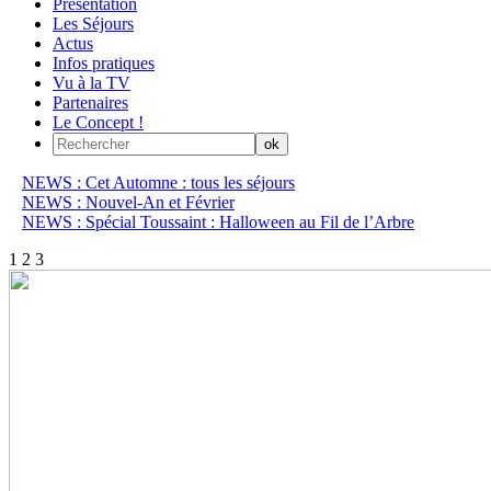
Présentation
Les Séjours
Actus
Infos pratiques
Vu à la TV
Partenaires
Le Concept !
NEWS : Cet Automne : tous les séjours
NEWS : Nouvel-An et Février
NEWS : Spécial Toussaint : Halloween au Fil de l’Arbre
1
2
3