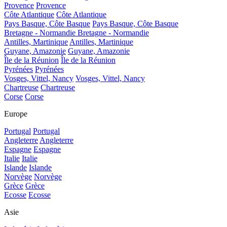
Provence
Provence
Côte Atlantique
Côte Atlantique
Pays Basque, Côte Basque
Pays Basque, Côte Basque
Bretagne - Normandie
Bretagne - Normandie
Antilles, Martinique
Antilles, Martinique
Guyane, Amazonie
Guyane, Amazonie
Île de la Réunion
Île de la Réunion
Pyrénées
Pyrénées
Vosges, Vittel, Nancy
Vosges, Vittel, Nancy
Chartreuse
Chartreuse
Corse
Corse
Europe
Portugal
Portugal
Angleterre
Angleterre
Espagne
Espagne
Italie
Italie
Islande
Islande
Norvège
Norvège
Grèce
Grèce
Ecosse
Ecosse
Asie