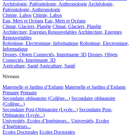
Archéologie, Paléontologie, Anthropologie
Archéologie,
Paléontologie, Anthropologie
Chimie, Labos
Chimie, Labos
Eau, Mers et Océans
Eau, Mers et Océans
Climat, Glaciers, Planète
Climat, Glaciers, Planète
Architecture, Energies Renouvelables
Architecture, Energies
Renouvelables
Robotique, Electronique, Informatique
Robotique, Electronique,
Informatique
Drones, Objets Connectés, Imprimante 3D
Drones, Objets
Connectés, Imprimante 3D
Agriculture, Santé
Agriculture, Santé
Niveaux
Maternelle et Jardins d’Enfants
Maternelle et Jardins d’Enfants
Primaire
Primaire
Secondaire obligatoire (Collège...)
Secondaire obligatoire
(Collège...)
Secondaire Post-Obligatoire (Lycée...)
Secondaire Post-
Obligatoire (Lycée...)
Universités, Ecoles d’Ingénieurs...
Universités, Ecoles
d’Ingénieurs...
Ecoles Doctorales
Ecoles Doctorales