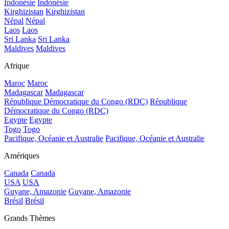
Indonésie
Indonésie
Kirghizistan
Kirghizistan
Népal
Népal
Laos
Laos
Sri Lanka
Sri Lanka
Maldives
Maldives
Afrique
Maroc
Maroc
Madagascar
Madagascar
République Démocratique du Congo (RDC)
République
Démocratique du Congo (RDC)
Egypte
Egypte
Togo
Togo
Pacifique, Océanie et Australie
Pacifique, Océanie et Australie
Amériques
Canada
Canada
USA
USA
Guyane, Amazonie
Guyane, Amazonie
Brésil
Brésil
Grands Thèmes