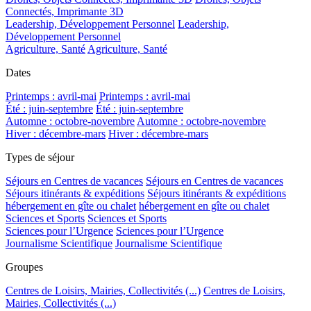
Connectés, Imprimante 3D
Leadership, Développement Personnel
Leadership,
Développement Personnel
Agriculture, Santé
Agriculture, Santé
Dates
Printemps : avril-mai
Printemps : avril-mai
Été : juin-septembre
Été : juin-septembre
Automne : octobre-novembre
Automne : octobre-novembre
Hiver : décembre-mars
Hiver : décembre-mars
Types de séjour
Séjours en Centres de vacances
Séjours en Centres de vacances
Séjours itinérants & expéditions
Séjours itinérants & expéditions
hébergement en gîte ou chalet
hébergement en gîte ou chalet
Sciences et Sports
Sciences et Sports
Sciences pour l’Urgence
Sciences pour l’Urgence
Journalisme Scientifique
Journalisme Scientifique
Groupes
Centres de Loisirs, Mairies, Collectivités (...)
Centres de Loisirs,
Mairies, Collectivités (...)