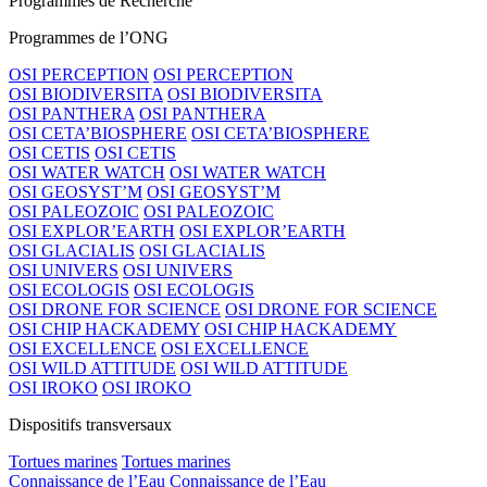
Programmes de Recherche
Programmes de l’ONG
OSI PERCEPTION
OSI PERCEPTION
OSI BIODIVERSITA
OSI BIODIVERSITA
OSI PANTHERA
OSI PANTHERA
OSI CETA’BIOSPHERE
OSI CETA’BIOSPHERE
OSI CETIS
OSI CETIS
OSI WATER WATCH
OSI WATER WATCH
OSI GEOSYST’M
OSI GEOSYST’M
OSI PALEOZOIC
OSI PALEOZOIC
OSI EXPLOR’EARTH
OSI EXPLOR’EARTH
OSI GLACIALIS
OSI GLACIALIS
OSI UNIVERS
OSI UNIVERS
OSI ECOLOGIS
OSI ECOLOGIS
OSI DRONE FOR SCIENCE
OSI DRONE FOR SCIENCE
OSI CHIP HACKADEMY
OSI CHIP HACKADEMY
OSI EXCELLENCE
OSI EXCELLENCE
OSI WILD ATTITUDE
OSI WILD ATTITUDE
OSI IROKO
OSI IROKO
Dispositifs transversaux
Tortues marines
Tortues marines
Connaissance de l’Eau
Connaissance de l’Eau