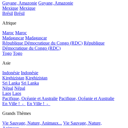
Guyane, Amazonie
Guyane, Amazonie
Mexique
Mexique
Brésil
Brésil
Afrique
Maroc
Maroc
Madagascar
Madagascar
République Démocratique du Congo (RDC)
République
Démocratique du Congo (RDC)
Togo
Togo
Asie
Indonésie
Indonésie
Kirghizistan
Kirghizistan
Sri Lanka
Sri Lanka
Népal
Népal
Laos
Laos
Pacifique, Océanie et Australie
Pacifique, Océanie et Australie
En Ville !_-_
En Ville !_-_
Grands Thèmes
Vie Sauvage, Nature, Animaux...
Vie Sauvage, Nature,