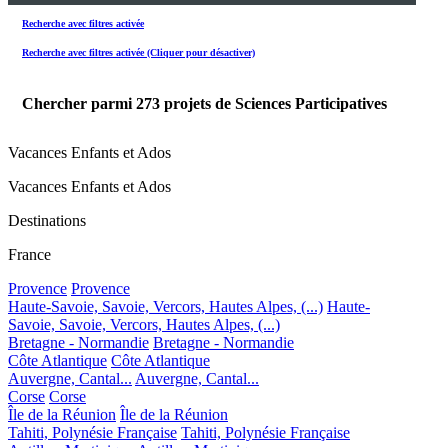
Recherche avec filtres activée
Recherche avec filtres activée (Cliquer pour désactiver)
Chercher parmi
273
projets de Sciences Participatives
Vacances Enfants et Ados
Vacances Enfants et Ados
Destinations
France
Provence
Provence
Haute-Savoie, Savoie, Vercors, Hautes Alpes, (...)
Haute-
Savoie, Savoie, Vercors, Hautes Alpes, (...)
Bretagne - Normandie
Bretagne - Normandie
Côte Atlantique
Côte Atlantique
Auvergne, Cantal...
Auvergne, Cantal...
Corse
Corse
Île de la Réunion
Île de la Réunion
Tahiti, Polynésie Française
Tahiti, Polynésie Française