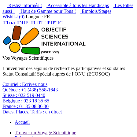
Restez informés !
Accessible à tous les Handicaps
Les Filles
aussi !
Haut de Gamme pour Tous !
Emplois/Stages
Wishlist (
0
)
Langue : FR
Vos Voyages Scientifiques
L’inventeur des séjours de recherches participatives et solidaires
Statut Consultatif Spécial auprès de l’ONU (ECOSOC)
Courriel :
Ecrivez-nous
Québec :
+1 (438) 558-1643
Suisse :
022 519 0440
Belgique :
023 18 35 65
France :
01 85 08 36 30
Dates, Places, Tarifs :
en direct
Accueil
Trouver un Voyage Scientifique