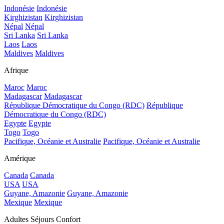
Indonésie
Indonésie
Kirghizistan
Kirghizistan
Népal
Népal
Sri Lanka
Sri Lanka
Laos
Laos
Maldives
Maldives
Afrique
Maroc
Maroc
Madagascar
Madagascar
République Démocratique du Congo (RDC)
République
Démocratique du Congo (RDC)
Egypte
Egypte
Togo
Togo
Pacifique, Océanie et Australie
Pacifique, Océanie et Australie
Amérique
Canada
Canada
USA
USA
Guyane, Amazonie
Guyane, Amazonie
Mexique
Mexique
Adultes Séjours Confort