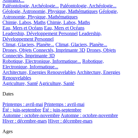
Animaux...
Paléontologie, Archéologie...
Paléontologie, Archéologie...
Géologie, Astronomie, Physique, Mathématiques
Géologie,
Astronomie, Physique, Mathématiques
Chimie, Labos, Maths
Chimie, Labos, Maths
Eau, Mers et Océans
Eau, Mers et Océans
Leadership, Développement Personnel
Leadership,
Développement Personnel
Climat, Glaciers, Planète...
Climat, Glaciers, Planète...
Drones, Objets Connectés, Imprimante 3D
Drones, Objets
Connectés, Imprimante 3D
Robotique, Electronique, Informatique...
Robotique,
Electronique, Informatique...
Architecture, Energies Renouvelables
Architecture, Energies
Renouvelables
Agriculture, Santé
Agriculture, Santé
Dates
Printemps : avril-mai
Printemps : avril-mai
Été : juin-septembre
Été : juin-septembre
Automne : octobre-novembre
Automne : octobre-novembre
Hiver : décembre-mars
Hiver : décembre-mars
Ages