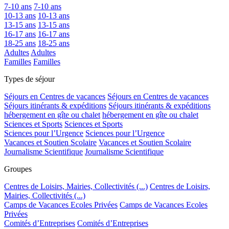
7-10 ans
7-10 ans
10-13 ans
10-13 ans
13-15 ans
13-15 ans
16-17 ans
16-17 ans
18-25 ans
18-25 ans
Adultes
Adultes
Familles
Familles
Types de séjour
Séjours en Centres de vacances
Séjours en Centres de vacances
Séjours itinérants & expéditions
Séjours itinérants & expéditions
hébergement en gîte ou chalet
hébergement en gîte ou chalet
Sciences et Sports
Sciences et Sports
Sciences pour l’Urgence
Sciences pour l’Urgence
Vacances et Soutien Scolaire
Vacances et Soutien Scolaire
Journalisme Scientifique
Journalisme Scientifique
Groupes
Centres de Loisirs, Mairies, Collectivités (...)
Centres de Loisirs,
Mairies, Collectivités (...)
Camps de Vacances Ecoles Privées
Camps de Vacances Ecoles
Privées
Comités d’Entreprises
Comités d’Entreprises