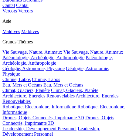
Cantal
Cantal
Vercors
Vercors
Asie
Maldives
Maldives
Grands Thèmes
Vie Sauvage, Nature, Animaux
Vie Sauvage, Nature, Animaux
Paléontologie, Archéologie, Anthropologie
Paléontologie,
Archéologie, Anthropologie
Géologie, Astronomie, Physique
Géologie, Astronomie,
Physique
Chimie, Labos
Chimie, Labos
Eau, Mers et Océans
Eau, Mers et Océans
Climat, Glaciers, Planète
Climat, Glaciers, Planète
Architecture, Energies Renouvelables
Architecture, Energies
Renouvelables
Robotique, Electronique, Informatique
Robotique, Electronique,
Informatique
Drones, Objets Connectés, Imprimante 3D
Drones, Objets
Connectés, Imprimante 3D
Leadership, Développement Personnel
Leadership,
Développement Personnel