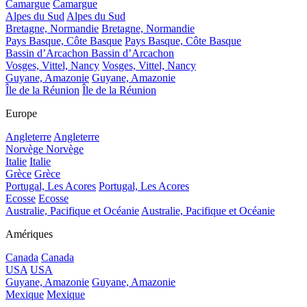
Camargue
Camargue
Alpes du Sud
Alpes du Sud
Bretagne, Normandie
Bretagne, Normandie
Pays Basque, Côte Basque
Pays Basque, Côte Basque
Bassin d’Arcachon
Bassin d’Arcachon
Vosges, Vittel, Nancy
Vosges, Vittel, Nancy
Guyane, Amazonie
Guyane, Amazonie
Île de la Réunion
Île de la Réunion
Europe
Angleterre
Angleterre
Norvège
Norvège
Italie
Italie
Grèce
Grèce
Portugal, Les Acores
Portugal, Les Acores
Ecosse
Ecosse
Australie, Pacifique et Océanie
Australie, Pacifique et Océanie
Amériques
Canada
Canada
USA
USA
Guyane, Amazonie
Guyane, Amazonie
Mexique
Mexique