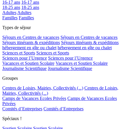
16-17 ans
16-17 ans
18-25 ans
18-25 ans
Adultes
Adultes
Familles
Familles
Types de séjour
Séjours en Centres de vacances
Séjours en Centres de vacances
Séjours itinérants & expéditions
Séjours itinérants & expéditions
hébergement en gîte ou chalet
hébergement en gîte ou chalet
Sciences et Sports
Sciences et Sports
Sciences pour l’Urgence
Sciences pour l’Urgence
Vacances et Soutien Scolaire
Vacances et Soutien Scolaire
Journalisme Scientifique
Journalisme Scientifique
Groupes
Centres de Loisirs, Mairies, Collectivités (...)
Centres de Loisirs,
Mairies, Collectivités (...)
Camps de Vacances Ecoles Privées
Camps de Vacances Ecoles
Privées
Comités d’Entreprises
Comités d’Entreprises
Spéciaux !
Soutien Scolaire
Soutien Scolaire