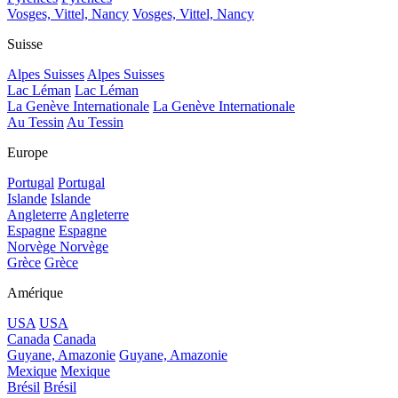
Vosges, Vittel, Nancy
Vosges, Vittel, Nancy
Suisse
Alpes Suisses
Alpes Suisses
Lac Léman
Lac Léman
La Genève Internationale
La Genève Internationale
Au Tessin
Au Tessin
Europe
Portugal
Portugal
Islande
Islande
Angleterre
Angleterre
Espagne
Espagne
Norvège
Norvège
Grèce
Grèce
Amérique
USA
USA
Canada
Canada
Guyane, Amazonie
Guyane, Amazonie
Mexique
Mexique
Brésil
Brésil