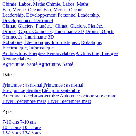
Chimie, Labos, Maths
Chimie, Labos, Maths
Eau, Mers et Océans
Eau, Mers et Océans
Leadership, Développement Personnel
Leadership,
Développement Personnel
Climat, Glaciers, Planète...
Climat, Glaciers, Planète...
Drones, Objets Connectés, Imprimante 3D
Drones, Objets
Connectés, Imprimante 3D
Robotique, Electronique, Informatique...
Robotique,
Electronique, Informatique...
Architecture, Energies Renouvelables
Architecture, Energies
Renouvelables
Agriculture, Santé
Agriculture, Santé
Dates
Printemps : avril-mai
Printemps : avril-mai
Été : juin-septembre
Été : juin-septembre
Automne : octobre-novembre
Automne : octobre-novembre
Hiver : décembre-mars
Hiver : décembre-mars
Ages
7-10 ans
7-10 ans
10-13 ans
10-13 ans
13-15 ans
13-15 ans