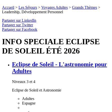
Accueil
>
Les Séjours
>
Voyages Adultes
>
Grands Thèmes
>
Leadership, Développement Personnel
Partager sur LinkedIn
Partager sur Twitter
Partager sur Facebook
INFO SPECIALE ECLIPSE
DE SOLEIL ÉTÉ 2026
Eclipse de Soleil - L'astronomie pour
Adultes
Niveaux 3 et 4
Eclipse de Soleil et Astronomie
Adultes
Espagne