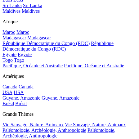
Sri Lanka
Sri Lanka
Maldives
Maldives
Afrique
Maroc
Maroc
Madagascar
Madagascar
République Démocratique du Congo (RDC)
République
Démocratique du Congo (RDC)
Egypte
Egypte
Togo
Togo
Pacifique, Océanie et Australie
Pacifique, Océanie et Australie
Amériques
Canada
Canada
USA
USA
Guyane, Amazonie
Guyane, Amazonie
Brésil
Brésil
Grands Thèmes
Vie Sauvage, Nature, Animaux
Vie Sauvage, Nature, Animaux
Paléontologie, Archéologie, Anthropologie
Paléontologie,
Archéologie, Anthropologie