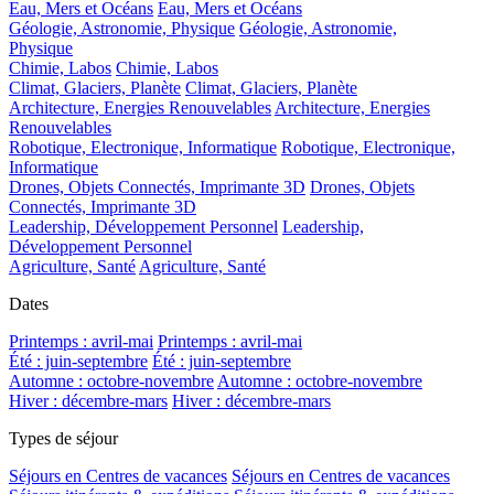
Eau, Mers et Océans
Eau, Mers et Océans
Géologie, Astronomie, Physique
Géologie, Astronomie,
Physique
Chimie, Labos
Chimie, Labos
Climat, Glaciers, Planète
Climat, Glaciers, Planète
Architecture, Energies Renouvelables
Architecture, Energies
Renouvelables
Robotique, Electronique, Informatique
Robotique, Electronique,
Informatique
Drones, Objets Connectés, Imprimante 3D
Drones, Objets
Connectés, Imprimante 3D
Leadership, Développement Personnel
Leadership,
Développement Personnel
Agriculture, Santé
Agriculture, Santé
Dates
Printemps : avril-mai
Printemps : avril-mai
Été : juin-septembre
Été : juin-septembre
Automne : octobre-novembre
Automne : octobre-novembre
Hiver : décembre-mars
Hiver : décembre-mars
Types de séjour
Séjours en Centres de vacances
Séjours en Centres de vacances