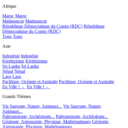
Afrique
Maroc
Maroc
Madagascar
Madagascar
République Démocratique du Congo (RDC)
République
Démocratique du Congo (RDC)
Togo
Togo
Asie
Indonésie
Indonésie
Kirghizistan
Kirghizistan
Sri Lanka
Sri Lanka
Népal
Népal
Laos
Laos
Pacifique, Océanie et Australie
Pacifique, Océanie et Australie
En Ville !_-_
En Ville !_-_
Grands Thèmes
Vie Sauvage, Nature, Animaux...
Vie Sauvage, Nature,
Animaux...
Paléontologie, Archéologie...
Paléontologie, Archéologie...
Géologie, Astronomie, Physique, Mathématiques
Géologie,
Astronomie, Physique, Mathématiques