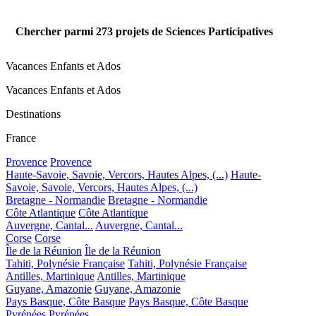
Chercher parmi
273
projets de Sciences Participatives
Vacances Enfants et Ados
Vacances Enfants et Ados
Destinations
France
Provence
Provence
Haute-Savoie, Savoie, Vercors, Hautes Alpes, (...)
Haute-
Savoie, Savoie, Vercors, Hautes Alpes, (...)
Bretagne - Normandie
Bretagne - Normandie
Côte Atlantique
Côte Atlantique
Auvergne, Cantal...
Auvergne, Cantal...
Corse
Corse
Île de la Réunion
Île de la Réunion
Tahiti, Polynésie Française
Tahiti, Polynésie Française
Antilles, Martinique
Antilles, Martinique
Guyane, Amazonie
Guyane, Amazonie
Pays Basque, Côte Basque
Pays Basque, Côte Basque
Pyrénées
Pyrénées