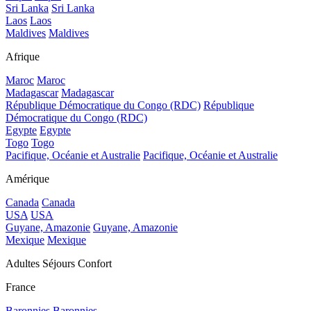
Sri Lanka
Sri Lanka
Laos
Laos
Maldives
Maldives
Afrique
Maroc
Maroc
Madagascar
Madagascar
République Démocratique du Congo (RDC)
République
Démocratique du Congo (RDC)
Egypte
Egypte
Togo
Togo
Pacifique, Océanie et Australie
Pacifique, Océanie et Australie
Amérique
Canada
Canada
USA
USA
Guyane, Amazonie
Guyane, Amazonie
Mexique
Mexique
Adultes Séjours Confort
France
Baronnies
Baronnies