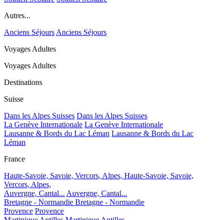
Autres...
Anciens Séjours
Anciens Séjours
Voyages Adultes
Voyages Adultes
Destinations
Suisse
Dans les Alpes Suisses
Dans les Alpes Suisses
La Genève Internationale
La Genève Internationale
Lausanne & Bords du Lac Léman
Lausanne & Bords du Lac
Léman
France
Haute-Savoie, Savoie, Vercors, Alpes,
Haute-Savoie, Savoie,
Vercors, Alpes,
Auvergne, Cantal...
Auvergne, Cantal...
Bretagne - Normandie
Bretagne - Normandie
Provence
Provence
Martinique Antilles
Martinique Antilles