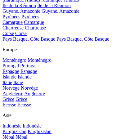
Île de la Réunion
Île de la Réunion
Guyane, Amazonie
Guyane, Amazonie
Pyrénées
Pyrénées
Camargue
Camargue
Chartreuse
Chartreuse
Corse
Corse
Pays Basque, Côte Basque
Pays Basque, Côte Basque
Europe
Monténégro
Monténégro
Portugal
Portugal
Espagne
Espagne
Islande
Islande
Italie
Italie
Norvège
Norvège
Angleterre
Angleterre
Grèce
Grèce
Ecosse
Ecosse
Asie
Indonésie
Indonésie
Kirghizistan
Kirghizistan
Népal
Népal