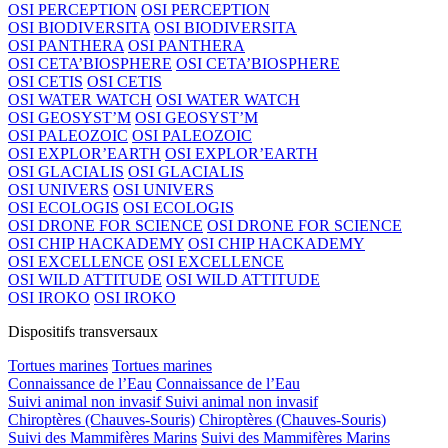
OSI PERCEPTION
OSI PERCEPTION
OSI BIODIVERSITA
OSI BIODIVERSITA
OSI PANTHERA
OSI PANTHERA
OSI CETA’BIOSPHERE
OSI CETA’BIOSPHERE
OSI CETIS
OSI CETIS
OSI WATER WATCH
OSI WATER WATCH
OSI GEOSYST’M
OSI GEOSYST’M
OSI PALEOZOIC
OSI PALEOZOIC
OSI EXPLOR’EARTH
OSI EXPLOR’EARTH
OSI GLACIALIS
OSI GLACIALIS
OSI UNIVERS
OSI UNIVERS
OSI ECOLOGIS
OSI ECOLOGIS
OSI DRONE FOR SCIENCE
OSI DRONE FOR SCIENCE
OSI CHIP HACKADEMY
OSI CHIP HACKADEMY
OSI EXCELLENCE
OSI EXCELLENCE
OSI WILD ATTITUDE
OSI WILD ATTITUDE
OSI IROKO
OSI IROKO
Dispositifs transversaux
Tortues marines
Tortues marines
Connaissance de l’Eau
Connaissance de l’Eau
Suivi animal non invasif
Suivi animal non invasif
Chiroptères (Chauves-Souris)
Chiroptères (Chauves-Souris)
Suivi des Mammifères Marins
Suivi des Mammifères Marins