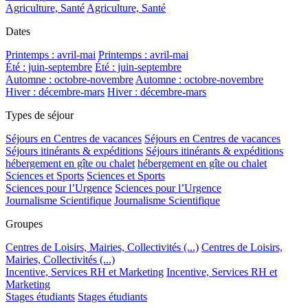
Agriculture, Santé
Agriculture, Santé
Dates
Printemps : avril-mai
Printemps : avril-mai
Été : juin-septembre
Été : juin-septembre
Automne : octobre-novembre
Automne : octobre-novembre
Hiver : décembre-mars
Hiver : décembre-mars
Types de séjour
Séjours en Centres de vacances
Séjours en Centres de vacances
Séjours itinérants & expéditions
Séjours itinérants & expéditions
hébergement en gîte ou chalet
hébergement en gîte ou chalet
Sciences et Sports
Sciences et Sports
Sciences pour l’Urgence
Sciences pour l’Urgence
Journalisme Scientifique
Journalisme Scientifique
Groupes
Centres de Loisirs, Mairies, Collectivités (...)
Centres de Loisirs,
Mairies, Collectivités (...)
Incentive, Services RH et Marketing
Incentive, Services RH et
Marketing
Stages étudiants
Stages étudiants