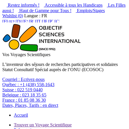
Restez informés !
Accessible à tous les Handicaps
Les Filles
aussi !
Haut de Gamme pour Tous !
Emplois/Stages
Wishlist (
0
)
Langue : FR
Vos Voyages Scientifiques
L’inventeur des séjours de recherches participatives et solidaires
Statut Consultatif Spécial auprès de l’ONU (ECOSOC)
Courriel :
Ecrivez-nous
Québec :
+1 (438) 558-1643
Suisse :
022 519 0440
Belgique :
023 18 35 65
France :
01 85 08 36 30
Dates, Places, Tarifs :
en direct
Accueil
Trouver un Voyage Scientifique