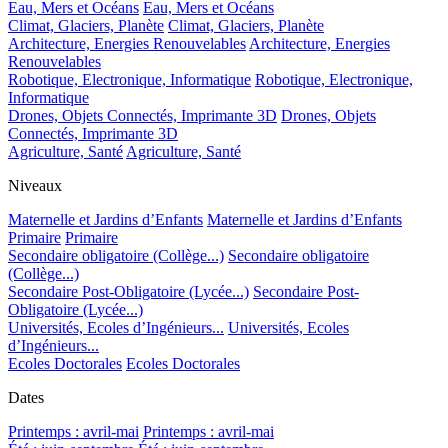
Eau, Mers et Océans
Eau, Mers et Océans
Climat, Glaciers, Planète
Climat, Glaciers, Planète
Architecture, Energies Renouvelables
Architecture, Energies
Renouvelables
Robotique, Electronique, Informatique
Robotique, Electronique,
Informatique
Drones, Objets Connectés, Imprimante 3D
Drones, Objets
Connectés, Imprimante 3D
Agriculture, Santé
Agriculture, Santé
Niveaux
Maternelle et Jardins d’Enfants
Maternelle et Jardins d’Enfants
Primaire
Primaire
Secondaire obligatoire (Collège...)
Secondaire obligatoire
(Collège...)
Secondaire Post-Obligatoire (Lycée...)
Secondaire Post-
Obligatoire (Lycée...)
Universités, Ecoles d’Ingénieurs...
Universités, Ecoles
d’Ingénieurs...
Ecoles Doctorales
Ecoles Doctorales
Dates
Printemps : avril-mai
Printemps : avril-mai