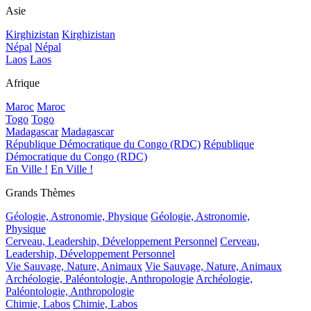
Asie
Kirghizistan
Kirghizistan
Népal
Népal
Laos
Laos
Afrique
Maroc
Maroc
Togo
Togo
Madagascar
Madagascar
République Démocratique du Congo (RDC)
République
Démocratique du Congo (RDC)
En Ville !
En Ville !
Grands Thèmes
Géologie, Astronomie, Physique
Géologie, Astronomie,
Physique
Cerveau, Leadership, Développement Personnel
Cerveau,
Leadership, Développement Personnel
Vie Sauvage, Nature, Animaux
Vie Sauvage, Nature, Animaux
Archéologie, Paléontologie, Anthropologie
Archéologie,
Paléontologie, Anthropologie
Chimie, Labos
Chimie, Labos