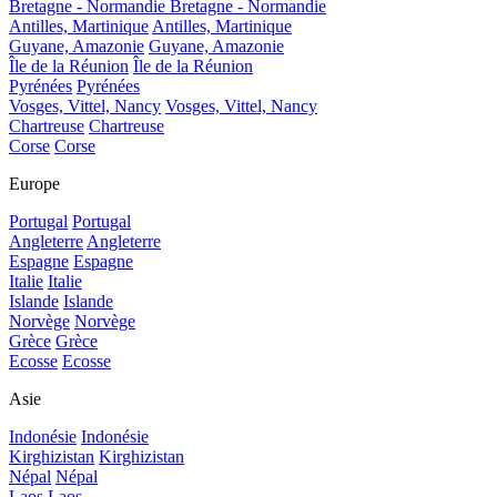
Bretagne - Normandie
Bretagne - Normandie
Antilles, Martinique
Antilles, Martinique
Guyane, Amazonie
Guyane, Amazonie
Île de la Réunion
Île de la Réunion
Pyrénées
Pyrénées
Vosges, Vittel, Nancy
Vosges, Vittel, Nancy
Chartreuse
Chartreuse
Corse
Corse
Europe
Portugal
Portugal
Angleterre
Angleterre
Espagne
Espagne
Italie
Italie
Islande
Islande
Norvège
Norvège
Grèce
Grèce
Ecosse
Ecosse
Asie
Indonésie
Indonésie
Kirghizistan
Kirghizistan
Népal
Népal
Laos
Laos