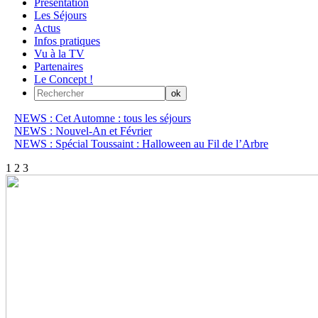
Présentation
Les Séjours
Actus
Infos pratiques
Vu à la TV
Partenaires
Le Concept !
NEWS : Cet Automne : tous les séjours
NEWS : Nouvel-An et Février
NEWS : Spécial Toussaint : Halloween au Fil de l’Arbre
1
2
3