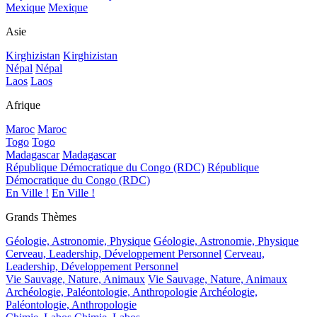
Mexique
Mexique
Asie
Kirghizistan
Kirghizistan
Népal
Népal
Laos
Laos
Afrique
Maroc
Maroc
Togo
Togo
Madagascar
Madagascar
République Démocratique du Congo (RDC)
République
Démocratique du Congo (RDC)
En Ville !
En Ville !
Grands Thèmes
Géologie, Astronomie, Physique
Géologie, Astronomie, Physique
Cerveau, Leadership, Développement Personnel
Cerveau,
Leadership, Développement Personnel
Vie Sauvage, Nature, Animaux
Vie Sauvage, Nature, Animaux
Archéologie, Paléontologie, Anthropologie
Archéologie,
Paléontologie, Anthropologie