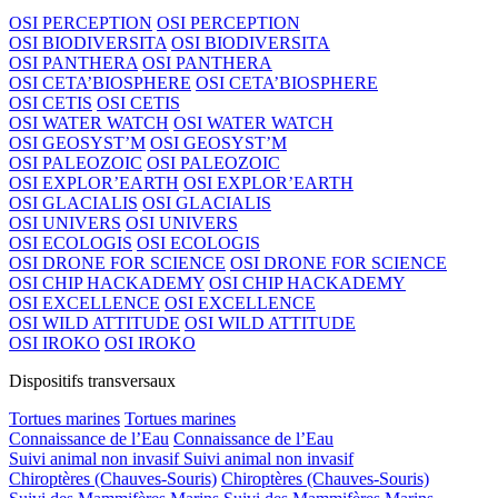
OSI PERCEPTION
OSI PERCEPTION
OSI BIODIVERSITA
OSI BIODIVERSITA
OSI PANTHERA
OSI PANTHERA
OSI CETA’BIOSPHERE
OSI CETA’BIOSPHERE
OSI CETIS
OSI CETIS
OSI WATER WATCH
OSI WATER WATCH
OSI GEOSYST’M
OSI GEOSYST’M
OSI PALEOZOIC
OSI PALEOZOIC
OSI EXPLOR’EARTH
OSI EXPLOR’EARTH
OSI GLACIALIS
OSI GLACIALIS
OSI UNIVERS
OSI UNIVERS
OSI ECOLOGIS
OSI ECOLOGIS
OSI DRONE FOR SCIENCE
OSI DRONE FOR SCIENCE
OSI CHIP HACKADEMY
OSI CHIP HACKADEMY
OSI EXCELLENCE
OSI EXCELLENCE
OSI WILD ATTITUDE
OSI WILD ATTITUDE
OSI IROKO
OSI IROKO
Dispositifs transversaux
Tortues marines
Tortues marines
Connaissance de l’Eau
Connaissance de l’Eau
Suivi animal non invasif
Suivi animal non invasif
Chiroptères (Chauves-Souris)
Chiroptères (Chauves-Souris)