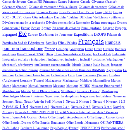
3/903
13/903
6/903
3/903
2/903
Camps de Séjours
Camps FBI Printemps
Camps Sciences
Canada
Cévennes (France)
1/903
5/903
4/903
Cévennes (France)
Colonie de vacances / Valais / Suisse
Colonies de vacances
Colonies de
1/903
1/903
2/903
2/903
Vacances et Coronavirus
Colonies Futées
Colos Ecolos / Colo Ecolo
Congo RDC
Congo
1/903
20/903
1/903
2/903
1/903
RDC - OUEST
Corse
Côte Atlantique
Dauphin / Baleine
Déficient / déficience / déficients
1/903
1/903
25/903
Développement de la recherche
Développement de la Recherche
Drôme provençale
Drones
1/903
1/903
1/903
18/903
1/903
37/903
17/903
241/903
Connection !
Ecosse
Ecosse
Egypte
En cours de création
Ennui profond
Espagne
Espagne
678/903
12/903
136/903
214/903
6/903
Eté
Espagnol
Expéditions DROPS
Europe
Expédition de l’automne
Falaises de
2/903
72/903
903/903
429/903
Français
Français
Fossiles du Sud de l’Angleterre
Familles
Félin / Félidés
pour non francophone
291/903
46/903
1/903
1/903
1/903
1/903
2/903
France
Géologie
Géosyst’m
Grêce
Grêce
Guyane
Habitats
2/903
2/903
142/903
23/903
13/903
1/903
1/903
nordiques
Hawaï
Hawaï (USA)
Hiver
Hiver Nouvel-An et Février
Ice Land Lab
Indonésie
Intégration scolaire / intégration / intégrative / inclusion / inclusif / inclusive / ségrégation /
1/903
14/903
13/903
9/903
66/903
5/903
2/903
ségrégatif / ségrégative
intelligence exceptionnelle
Islande
Islande
Italie
Italien
Japonais
5/903
74/903
6/903
Jeunesse en Action Europe
Journée Mondiale des Zones Humides RAMSAR
Kyrgyzstan
La
5/903
1/903
1/903
1/903
4/903
61/903
Réunion
La Réunion Océan Indien
La Rochelle
Laos
Laos
Lausanne (Suisse)
Londres
2/903
10/903
10/903
3/903
1/903
10/903
(Angleterre)
Lorraine (France)
Madagascar
Madagascar
Maldives
Mammifères Marins
12/903
2/903
2/903
2/903
38/903
41/903
1/903
Maroc
Martinique
Mental / mentaux
Mexique
Mexique
MINEO
Missions Biodiversité !
3/903
1/903
9/903
16/903
16/903
Modélisation
Monde
Mont Blanc - France
Montbrun (Provence France)
Monténégro
2/903
2/903
3/903
Monténégro
Moteur / moteurs
Nager avec les dauphins / Nager avec les baleines
Nature au
17/903
17/903
13/903
15/903
12/903
92/903
97/903
405/903
Sommet
Népal
Népal (Asie du Sud)
Niveau 1
Niveau 2
Niveau 3
Niveau 4
Niveaux 1 à 3
Niveaux 1 à 4
13/903
68/903
14/903
164/903
3/903
3/903
Niveaux 1 et 2
Niveaux 2 à 4
Niveaux 2 et 3
Niveaux 3 et 4
Norvège
13/903
1/903
Norvège
Nouvel-An 2018 2019 2020
Objectif Sciences International Avis / Vacances
7/903
153/903
1/903
1/903
1/903
Scientifiques Avis
Occitan
Océan
Offre Emploi Accrobranche
Offre Emploi Canoe Kayak
1/903
1/903
83/903
90/903
Offre Emploi Drones
Offre Emploi Equitation
Offre Emploi Montagne
OSI PANTHERA
82/903
5/903
48/903
1/903
Paléo Labo+
Panthera à l’automne
Pays Basque (France)
PERCEPTION
Perfectionnisme /