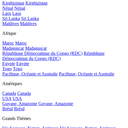
Kirghizistan
Kirghizistan
Népal
Népal
Laos
Laos
Sri Lanka
Sri Lanka
Maldives
Maldives
Afrique
Maroc
Maroc
Madagascar
Madagascar
République Démocratique du Congo (RDC)
République
Démocratique du Congo (RDC)
Egypte
Egypte
Togo
Togo
Pacifique, Océanie et Australie
Pacifique, Océanie et Australie
Amériques
Canada
Canada
USA
USA
Guyane, Amazonie
Guyane, Amazonie
Brésil
Brésil
Grands Thèmes