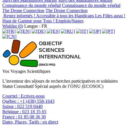
Suivi des Mammifères Marins
Suivi des Mammifères Marins
Connaissance du monde végétal
Connaissance du monde végétal
The Drone Connection
The Drone Connection
Restez informés !
Accessible à tous les Handicaps
Les Filles aussi !
Haut de Gamme pour Tous !
Emplois/Stages
Wishlist (
0
)
Langue : FR
Vos Voyages Scientifiques
L’inventeur des séjours de recherches participatives et solidaires
Statut Consultatif Spécial auprès de l’ONU (ECOSOC)
Courriel :
Ecrivez-nous
Québec :
+1 (438) 558-1643
Suisse :
022 519 0440
Belgique :
023 18 35 65
France :
01 85 08 36 30
Dates, Places, Tarifs :
en direct