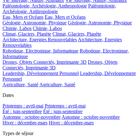
Vie Sauvage, Nature, Animaux
Vie Sauvage, Nature, Animaux
Paléontologie, Archéologie, Anthropologie
Paléontologie,
Archéologie, Anthropologie
Eau, Mers et Océans
Eau, Mers et Océans
Géologie, Astronomie, Physique
Géologie, Astronomie, Physique
Chimie, Labos
Chimie, Labos
Climat, Glaciers, Planète
Climat, Glaciers, Planète
Architecture, Energies Renouvelables
Architecture, Energies
Renouvelables
Robotique, Electronique, Informatique
Robotique, Electronique,
Informatique
Drones, Objets Connectés, Imprimante 3D
Drones, Objets
Connectés, Imprimante 3D
Leadership, Développement Personnel
Leadership, Développement
Personnel
Agriculture, Santé
Agriculture, Santé
Dates
Printemps : avril-mai
Printemps : avril-mai
Été : juin-septembre
Été : juin-septembre
Automne : octobre-novembre
Automne : octobre-novembre
Hiver : décembre-mars
Hiver : décembre-mars
Types de séjour