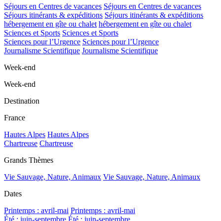
Séjours en Centres de vacances
Séjours en Centres de vacances
Séjours itinérants & expéditions
Séjours itinérants & expéditions
hébergement en gîte ou chalet
hébergement en gîte ou chalet
Sciences et Sports
Sciences et Sports
Sciences pour l’Urgence
Sciences pour l’Urgence
Journalisme Scientifique
Journalisme Scientifique
Week-end
Week-end
Destination
France
Hautes Alpes
Hautes Alpes
Chartreuse
Chartreuse
Grands Thèmes
Vie Sauvage, Nature, Animaux
Vie Sauvage, Nature, Animaux
Dates
Printemps : avril-mai
Printemps : avril-mai
Été : juin-septembre
Été : juin-septembre