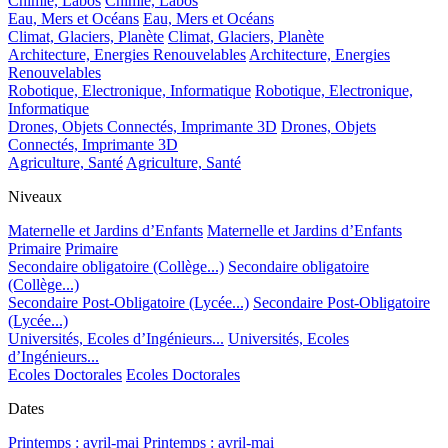
Chimie, Labos
Chimie, Labos
Eau, Mers et Océans
Eau, Mers et Océans
Climat, Glaciers, Planète
Climat, Glaciers, Planète
Architecture, Energies Renouvelables
Architecture, Energies
Renouvelables
Robotique, Electronique, Informatique
Robotique, Electronique,
Informatique
Drones, Objets Connectés, Imprimante 3D
Drones, Objets
Connectés, Imprimante 3D
Agriculture, Santé
Agriculture, Santé
Niveaux
Maternelle et Jardins d’Enfants
Maternelle et Jardins d’Enfants
Primaire
Primaire
Secondaire obligatoire (Collège...)
Secondaire obligatoire
(Collège...)
Secondaire Post-Obligatoire (Lycée...)
Secondaire Post-Obligatoire
(Lycée...)
Universités, Ecoles d’Ingénieurs...
Universités, Ecoles
d’Ingénieurs...
Ecoles Doctorales
Ecoles Doctorales
Dates
Printemps : avril-mai
Printemps : avril-mai