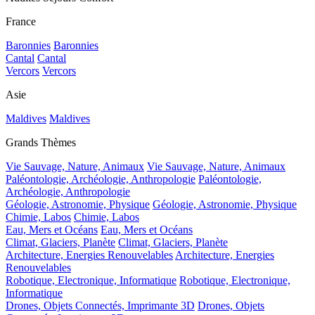
France
Baronnies
Baronnies
Cantal
Cantal
Vercors
Vercors
Asie
Maldives
Maldives
Grands Thèmes
Vie Sauvage, Nature, Animaux
Vie Sauvage, Nature, Animaux
Paléontologie, Archéologie, Anthropologie
Paléontologie,
Archéologie, Anthropologie
Géologie, Astronomie, Physique
Géologie, Astronomie, Physique
Chimie, Labos
Chimie, Labos
Eau, Mers et Océans
Eau, Mers et Océans
Climat, Glaciers, Planète
Climat, Glaciers, Planète
Architecture, Energies Renouvelables
Architecture, Energies
Renouvelables
Robotique, Electronique, Informatique
Robotique, Electronique,
Informatique
Drones, Objets Connectés, Imprimante 3D
Drones, Objets