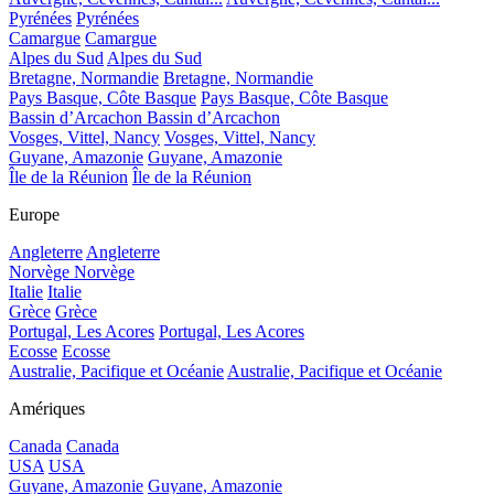
Pyrénées
Pyrénées
Camargue
Camargue
Alpes du Sud
Alpes du Sud
Bretagne, Normandie
Bretagne, Normandie
Pays Basque, Côte Basque
Pays Basque, Côte Basque
Bassin d’Arcachon
Bassin d’Arcachon
Vosges, Vittel, Nancy
Vosges, Vittel, Nancy
Guyane, Amazonie
Guyane, Amazonie
Île de la Réunion
Île de la Réunion
Europe
Angleterre
Angleterre
Norvège
Norvège
Italie
Italie
Grèce
Grèce
Portugal, Les Acores
Portugal, Les Acores
Ecosse
Ecosse
Australie, Pacifique et Océanie
Australie, Pacifique et Océanie
Amériques
Canada
Canada
USA
USA
Guyane, Amazonie
Guyane, Amazonie