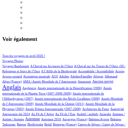
Voir également
85/903
157/903
Tous les voyages en avril 2026 !
132/903
Voyages Photos
5/903
4/903
Voyages Randonnée
A Cheval sur les traces de l’Ours
A Cheval sur les Traces de l’Ours -OU-
2/903
2/903
6/903
1/903
Robotique et Suivi de l’Ours
A l’Affût de la Biodiversité
Accessibilité / Accessibilités
Acores
3/903
72/903
33/903
15/903
2/903
58/903
27/903
Açores routard
Acoustique musicale
ACQ
Adultes
Adultes/Familles
Afrique
Allemand
12/903
8/903
273/903
696/903
Ancien projet
Alpes (France)
AMA / Année Mondiale de l’Astronomie
Amazonie
Anglais
67/903
6/903
14/903
Angleterre
Année internationale de la Désertification (2006)
Année
4/903
internationale de la Planète Terre (2007-2008-2009)
Année internationale de
1/903
11/903
l’Héliophysique (2007)
Année internationale des Récifs Coralliens (2008)
Année Mondiale
2/903
15/903
de l’Astronomie (2009)
Année Mondiale de la Chimie (2011)
Année Mondiale de la
5/903
2/903
1/903
29/903
Physique (2005)
Année Polaire Internationale (2007-2008)
Architectes du Futur
Assertivité
23/903
13/903
2/903
1/903
2/903
Astronomie été 2024
Au Fil de l’Arbre
Au Fil de l’Eau
Auditif / auditifs
Australie
Autisme /
404/903
5/903
6/903
1/903
2/903
Automne
Autiste / Autistes
Automne 2016
Auvergne (France)
Baleines Açores
Baleines
1/903
87/903
1/903
14/903
81/903
Tadoussac
Basque
Biodiversita
Brésil
Bretagne (France)
Camps de Séjour / Camp de Séjour /