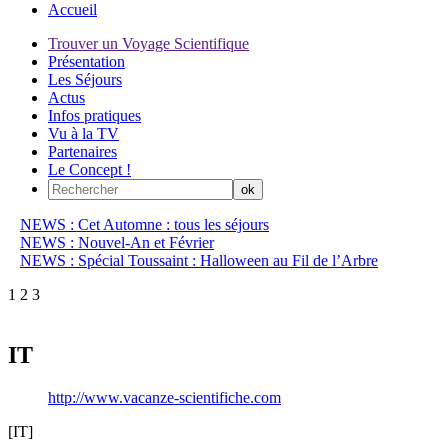
Accueil
Trouver un Voyage Scientifique
Présentation
Les Séjours
Actus
Infos pratiques
Vu à la TV
Partenaires
Le Concept !
NEWS : Cet Automne : tous les séjours
NEWS : Nouvel-An et Février
NEWS : Spécial Toussaint : Halloween au Fil de l’Arbre
1
2
3
IT
http://www.vacanze-scientifiche.com
[IT]