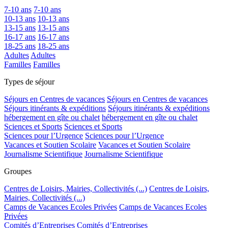
7-10 ans
7-10 ans
10-13 ans
10-13 ans
13-15 ans
13-15 ans
16-17 ans
16-17 ans
18-25 ans
18-25 ans
Adultes
Adultes
Familles
Familles
Types de séjour
Séjours en Centres de vacances
Séjours en Centres de vacances
Séjours itinérants & expéditions
Séjours itinérants & expéditions
hébergement en gîte ou chalet
hébergement en gîte ou chalet
Sciences et Sports
Sciences et Sports
Sciences pour l’Urgence
Sciences pour l’Urgence
Vacances et Soutien Scolaire
Vacances et Soutien Scolaire
Journalisme Scientifique
Journalisme Scientifique
Groupes
Centres de Loisirs, Mairies, Collectivités (...)
Centres de Loisirs,
Mairies, Collectivités (...)
Camps de Vacances Ecoles Privées
Camps de Vacances Ecoles
Privées
Comités d’Entreprises
Comités d’Entreprises