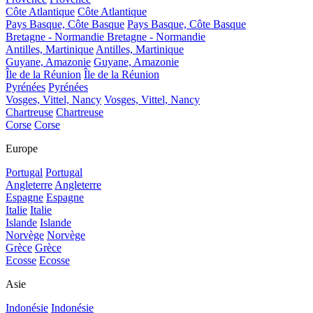
Côte Atlantique
Côte Atlantique
Pays Basque, Côte Basque
Pays Basque, Côte Basque
Bretagne - Normandie
Bretagne - Normandie
Antilles, Martinique
Antilles, Martinique
Guyane, Amazonie
Guyane, Amazonie
Île de la Réunion
Île de la Réunion
Pyrénées
Pyrénées
Vosges, Vittel, Nancy
Vosges, Vittel, Nancy
Chartreuse
Chartreuse
Corse
Corse
Europe
Portugal
Portugal
Angleterre
Angleterre
Espagne
Espagne
Italie
Italie
Islande
Islande
Norvège
Norvège
Grèce
Grèce
Ecosse
Ecosse
Asie
Indonésie
Indonésie