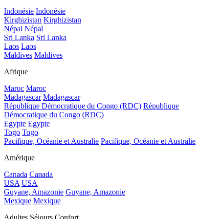
Indonésie
Indonésie
Kirghizistan
Kirghizistan
Népal
Népal
Sri Lanka
Sri Lanka
Laos
Laos
Maldives
Maldives
Afrique
Maroc
Maroc
Madagascar
Madagascar
République Démocratique du Congo (RDC)
République
Démocratique du Congo (RDC)
Egypte
Egypte
Togo
Togo
Pacifique, Océanie et Australie
Pacifique, Océanie et Australie
Amérique
Canada
Canada
USA
USA
Guyane, Amazonie
Guyane, Amazonie
Mexique
Mexique
Adultes Séjours Confort