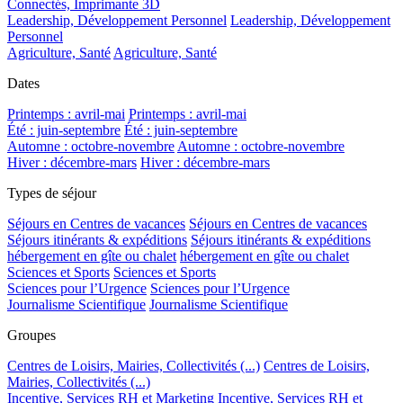
Connectés, Imprimante 3D
Leadership, Développement Personnel
Leadership, Développement
Personnel
Agriculture, Santé
Agriculture, Santé
Dates
Printemps : avril-mai
Printemps : avril-mai
Été : juin-septembre
Été : juin-septembre
Automne : octobre-novembre
Automne : octobre-novembre
Hiver : décembre-mars
Hiver : décembre-mars
Types de séjour
Séjours en Centres de vacances
Séjours en Centres de vacances
Séjours itinérants & expéditions
Séjours itinérants & expéditions
hébergement en gîte ou chalet
hébergement en gîte ou chalet
Sciences et Sports
Sciences et Sports
Sciences pour l’Urgence
Sciences pour l’Urgence
Journalisme Scientifique
Journalisme Scientifique
Groupes
Centres de Loisirs, Mairies, Collectivités (...)
Centres de Loisirs,
Mairies, Collectivités (...)
Incentive, Services RH et Marketing
Incentive, Services RH et