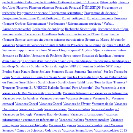
9/903
6/903
perfectionniste / Enfant perfectionniste / Évitement cognitif / Douance
Pétrographie
Pisteurs
3/903
1/903
1/903
12/903
2/903
406/903
1/903
Printemps
des Alpes
Placettes
Plancton
plancton
Portugais
Portugal
Programme de
1/903
2/903
recherche
Programme de science / Programme scientifique
Programme de Science /
1/903
1/903
16/903
73/903
Programme Scientifique
Projet Participatif
Projet participatif
Projet sur demande
Provence
6/903
1/903
(France)
Québec
Raisonnement / Surdouance / Raisonnements spéciaux / Verbal /
1/903
1/903
1/903
1/903
Raisonnement verbal
Recherche Scientifique
Recherche Scientifique
Recherche scientifique
4/903
74/903
5/903
Rencontres de l’Excellence / Excellence
Robots sur les traces de l’Ours
Russe
Savoie
10/903
1/903
1/903
3/903
72/903
(France)
Science
sciences citoyennes
sciences participatives
Séjours au Maroc
Séjours de
64/903
3/903
22/903
Vacances
Séjours de Vacances Enfants et Ados en Provence en Automne
Séjours ECOLOGIS
81/903
9/903
72/903
Séjours en rapport avec le climat
Séjours Linguistiques d’Anglais
Séjours nature en Suisse
16/903
2/903
Semaine de Relâche / Semaines de Relâches
Serbo-croate
Situation de handicap / porteur
d’un handicap / porteurs d’un handicap / handicapé / handicapée / handicapés / handicapées /
2/903
3/903
59/903
3/903
1/903
handicap
Solidaire / Solidarité
Sortie du logiciel SPIP 2.0
Soutien Scolaire
SPIP
Stage
1/903
10/903
1/903
141/903
7/903
2/903
Etudes
Stage Nature
Stage Scolaire
Stomates
Suisse
Sumatra (Indonésie)
Sur les Traces du
8/903
6/903
Loup
Sur les Traces du Loup Été Valais Suisse
Sur les Traces du Loup Suisse Enfants Ados
2/903
32/903
6/903
12/903
72/903
ou Familles
Surefficient / Surefficients / Surefficience
Tahiti
Togo
Tous les âges
Transect /
2/903
1/903
16/903
1/903
1/903
Transects
Trisomie 21
UNESCO Kakadu National Parc (Australie)
Usa
Vacances à la mer
1/903
29/903
1/903
Vacances à la Mer
Vacances Açores Famille
Vacances Astronomie / Vacances en Astronomie
1/903
10/903
2/903
1/903
Vacances avec les baleines
Vacances aventure
Vacances Aventure
Vacances bio
Vacances
79/903
1/903
19/903
1/903
1/903
carnaval
Vacances Cheval
Vacances Cheval
Vacances de Février
Vacances de ski
Vacances
28/903
1/903
2/903
28/903
Découverte
Vacances Enfants
Vacances février
Vacances Futées
Vacances Géologie /
1/903
1/903
Vacances en Géologie
Vacances Haut de Gamme
Vacances informatiques / vacances
1/903
1/903
1/903
informatique / vacances en informatique
Vacances Insolites
Vacances insolites
Vacances
2/903
1/903
10/903
Intelligentes
Vacances Originales
Vacances Originales
Vacances Scientifiques / Vacances
1/903
1/903
Sciences / Camps de Sciences / Colonies de Vacances Scientifiques
Vacances scolaires 2015