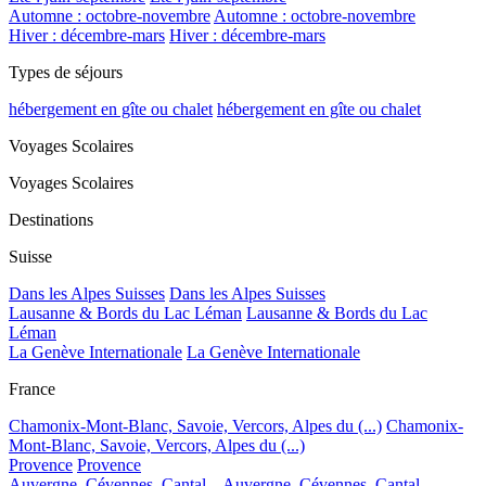
Automne : octobre-novembre
Automne : octobre-novembre
Hiver : décembre-mars
Hiver : décembre-mars
Types de séjours
hébergement en gîte ou chalet
hébergement en gîte ou chalet
Voyages Scolaires
Voyages Scolaires
Destinations
Suisse
Dans les Alpes Suisses
Dans les Alpes Suisses
Lausanne & Bords du Lac Léman
Lausanne & Bords du Lac
Léman
La Genève Internationale
La Genève Internationale
France
Chamonix-Mont-Blanc, Savoie, Vercors, Alpes du (...)
Chamonix-
Mont-Blanc, Savoie, Vercors, Alpes du (...)
Provence
Provence
Auvergne, Cévennes, Cantal...
Auvergne, Cévennes, Cantal...