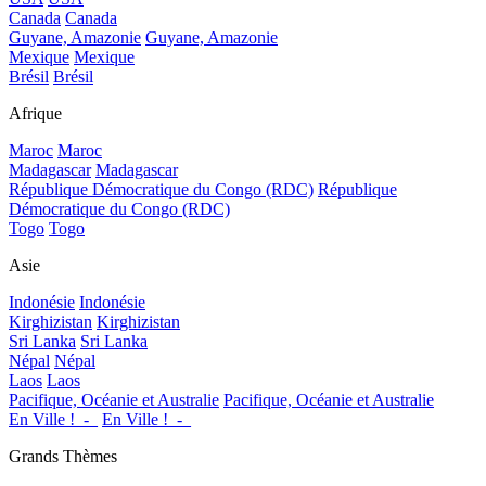
Canada
Canada
Guyane, Amazonie
Guyane, Amazonie
Mexique
Mexique
Brésil
Brésil
Afrique
Maroc
Maroc
Madagascar
Madagascar
République Démocratique du Congo (RDC)
République
Démocratique du Congo (RDC)
Togo
Togo
Asie
Indonésie
Indonésie
Kirghizistan
Kirghizistan
Sri Lanka
Sri Lanka
Népal
Népal
Laos
Laos
Pacifique, Océanie et Australie
Pacifique, Océanie et Australie
En Ville !_-_
En Ville !_-_
Grands Thèmes