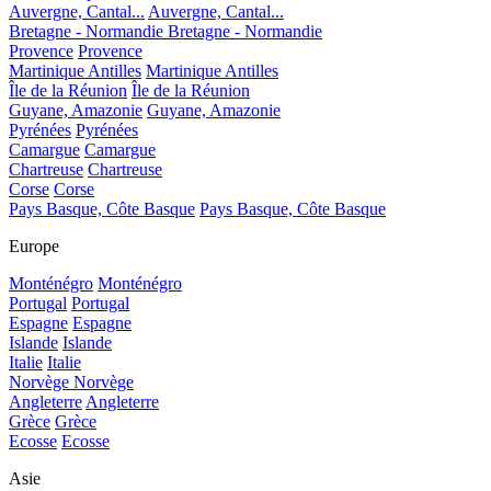
Auvergne, Cantal...
Auvergne, Cantal...
Bretagne - Normandie
Bretagne - Normandie
Provence
Provence
Martinique Antilles
Martinique Antilles
Île de la Réunion
Île de la Réunion
Guyane, Amazonie
Guyane, Amazonie
Pyrénées
Pyrénées
Camargue
Camargue
Chartreuse
Chartreuse
Corse
Corse
Pays Basque, Côte Basque
Pays Basque, Côte Basque
Europe
Monténégro
Monténégro
Portugal
Portugal
Espagne
Espagne
Islande
Islande
Italie
Italie
Norvège
Norvège
Angleterre
Angleterre
Grèce
Grèce
Ecosse
Ecosse
Asie