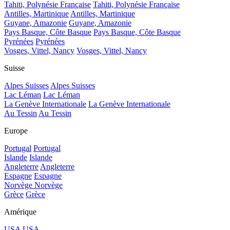
Tahiti, Polynésie Française
Tahiti, Polynésie Française
Antilles, Martinique
Antilles, Martinique
Guyane, Amazonie
Guyane, Amazonie
Pays Basque, Côte Basque
Pays Basque, Côte Basque
Pyrénées
Pyrénées
Vosges, Vittel, Nancy
Vosges, Vittel, Nancy
Suisse
Alpes Suisses
Alpes Suisses
Lac Léman
Lac Léman
La Genève Internationale
La Genève Internationale
Au Tessin
Au Tessin
Europe
Portugal
Portugal
Islande
Islande
Angleterre
Angleterre
Espagne
Espagne
Norvège
Norvège
Grèce
Grèce
Amérique
USA
USA