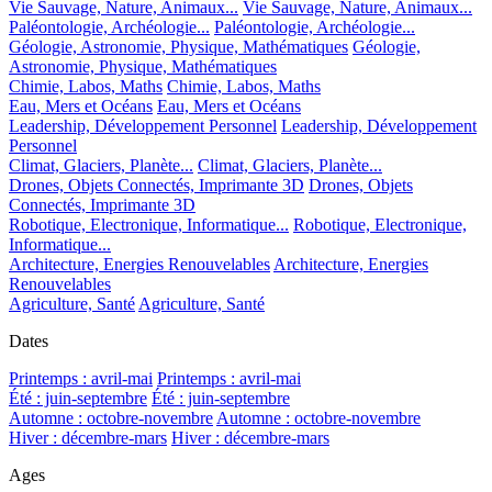
Vie Sauvage, Nature, Animaux...
Vie Sauvage, Nature, Animaux...
Paléontologie, Archéologie...
Paléontologie, Archéologie...
Géologie, Astronomie, Physique, Mathématiques
Géologie,
Astronomie, Physique, Mathématiques
Chimie, Labos, Maths
Chimie, Labos, Maths
Eau, Mers et Océans
Eau, Mers et Océans
Leadership, Développement Personnel
Leadership, Développement
Personnel
Climat, Glaciers, Planète...
Climat, Glaciers, Planète...
Drones, Objets Connectés, Imprimante 3D
Drones, Objets
Connectés, Imprimante 3D
Robotique, Electronique, Informatique...
Robotique, Electronique,
Informatique...
Architecture, Energies Renouvelables
Architecture, Energies
Renouvelables
Agriculture, Santé
Agriculture, Santé
Dates
Printemps : avril-mai
Printemps : avril-mai
Été : juin-septembre
Été : juin-septembre
Automne : octobre-novembre
Automne : octobre-novembre
Hiver : décembre-mars
Hiver : décembre-mars
Ages