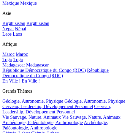
Mexique
Mexique
Asie
Kirghizistan
Kirghizistan
Népal
Népal
Laos
Laos
Afrique
Maroc
Maroc
Togo
Togo
Madagascar
Madagascar
République Démocratique du Congo (RDC)
République
Démocratique du Congo (RDC)
En Ville !
En Ville !
Grands Thèmes
Géologie, Astronomie, Physique
Géologie, Astronomie, Physique
Cerveau, Leadership, Développement Personnel
Cerveau,
Leadership, Développement Personnel
Vie Sauvage, Nature, Animaux
Vie Sauvage, Nature, Animaux
Archéologie, Paléontologie, Anthropologie
Archéologie,
Paléontologie, Anthropologie