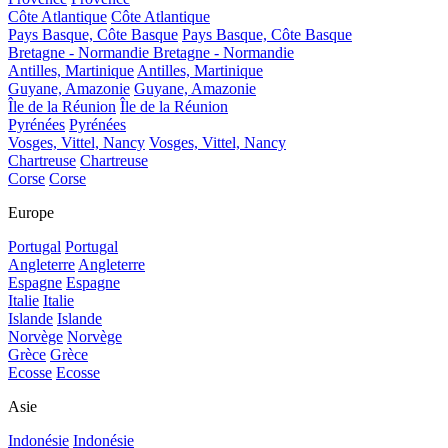
Côte Atlantique
Côte Atlantique
Pays Basque, Côte Basque
Pays Basque, Côte Basque
Bretagne - Normandie
Bretagne - Normandie
Antilles, Martinique
Antilles, Martinique
Guyane, Amazonie
Guyane, Amazonie
Île de la Réunion
Île de la Réunion
Pyrénées
Pyrénées
Vosges, Vittel, Nancy
Vosges, Vittel, Nancy
Chartreuse
Chartreuse
Corse
Corse
Europe
Portugal
Portugal
Angleterre
Angleterre
Espagne
Espagne
Italie
Italie
Islande
Islande
Norvège
Norvège
Grèce
Grèce
Ecosse
Ecosse
Asie
Indonésie
Indonésie