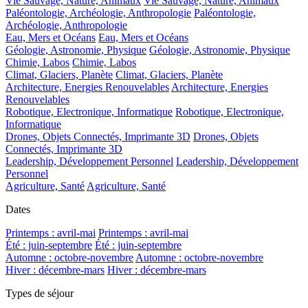
Vie Sauvage, Nature, Animaux
Vie Sauvage, Nature, Animaux
Paléontologie, Archéologie, Anthropologie
Paléontologie,
Archéologie, Anthropologie
Eau, Mers et Océans
Eau, Mers et Océans
Géologie, Astronomie, Physique
Géologie, Astronomie, Physique
Chimie, Labos
Chimie, Labos
Climat, Glaciers, Planète
Climat, Glaciers, Planète
Architecture, Energies Renouvelables
Architecture, Energies
Renouvelables
Robotique, Electronique, Informatique
Robotique, Electronique,
Informatique
Drones, Objets Connectés, Imprimante 3D
Drones, Objets
Connectés, Imprimante 3D
Leadership, Développement Personnel
Leadership, Développement
Personnel
Agriculture, Santé
Agriculture, Santé
Dates
Printemps : avril-mai
Printemps : avril-mai
Été : juin-septembre
Été : juin-septembre
Automne : octobre-novembre
Automne : octobre-novembre
Hiver : décembre-mars
Hiver : décembre-mars
Types de séjour