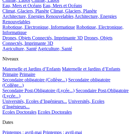
Chimie, Labos
Chimie, Labos
Eau, Mers et Océans
Eau, Mers et Océans
Climat, Glaciers, Planète
Climat, Glaciers, Planète
Architecture, Energies Renouvelables
Architecture, Energies
Renouvelables
Robotique, Electronique, Informatique
Robotique, Electronique,
Informatique
Drones, Objets Connectés, Imprimante 3D
Drones, Objets
Connectés, Imprimante 3D
Agriculture, Santé
Agriculture, Santé
Niveaux
Maternelle et Jardins d’Enfants
Maternelle et Jardins d’Enfants
Primaire
Primaire
Secondaire obligatoire (Collège...)
Secondaire obligatoire
(Collège...)
Secondaire Post-Obligatoire (Lycée...)
Secondaire Post-Obligatoire
(Lycée...)
Universités, Ecoles d’Ingénieurs...
Universités, Ecoles
d’Ingénieurs...
Ecoles Doctorales
Ecoles Doctorales
Dates
Printemps : avril-mai
Printemps : avril-mai