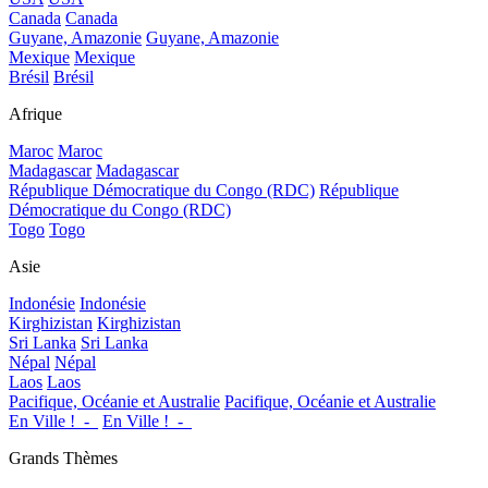
Canada
Canada
Guyane, Amazonie
Guyane, Amazonie
Mexique
Mexique
Brésil
Brésil
Afrique
Maroc
Maroc
Madagascar
Madagascar
République Démocratique du Congo (RDC)
République
Démocratique du Congo (RDC)
Togo
Togo
Asie
Indonésie
Indonésie
Kirghizistan
Kirghizistan
Sri Lanka
Sri Lanka
Népal
Népal
Laos
Laos
Pacifique, Océanie et Australie
Pacifique, Océanie et Australie
En Ville !_-_
En Ville !_-_
Grands Thèmes