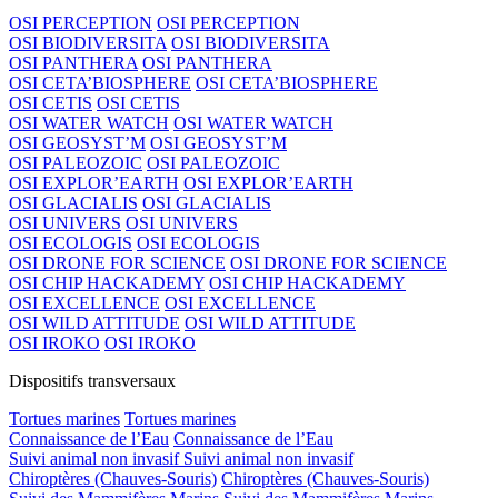
OSI PERCEPTION
OSI PERCEPTION
OSI BIODIVERSITA
OSI BIODIVERSITA
OSI PANTHERA
OSI PANTHERA
OSI CETA’BIOSPHERE
OSI CETA’BIOSPHERE
OSI CETIS
OSI CETIS
OSI WATER WATCH
OSI WATER WATCH
OSI GEOSYST’M
OSI GEOSYST’M
OSI PALEOZOIC
OSI PALEOZOIC
OSI EXPLOR’EARTH
OSI EXPLOR’EARTH
OSI GLACIALIS
OSI GLACIALIS
OSI UNIVERS
OSI UNIVERS
OSI ECOLOGIS
OSI ECOLOGIS
OSI DRONE FOR SCIENCE
OSI DRONE FOR SCIENCE
OSI CHIP HACKADEMY
OSI CHIP HACKADEMY
OSI EXCELLENCE
OSI EXCELLENCE
OSI WILD ATTITUDE
OSI WILD ATTITUDE
OSI IROKO
OSI IROKO
Dispositifs transversaux
Tortues marines
Tortues marines
Connaissance de l’Eau
Connaissance de l’Eau
Suivi animal non invasif
Suivi animal non invasif
Chiroptères (Chauves-Souris)
Chiroptères (Chauves-Souris)