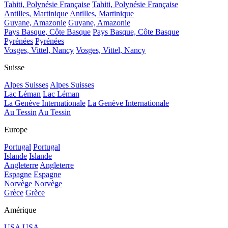
Tahiti, Polynésie Française
Tahiti, Polynésie Française
Antilles, Martinique
Antilles, Martinique
Guyane, Amazonie
Guyane, Amazonie
Pays Basque, Côte Basque
Pays Basque, Côte Basque
Pyrénées
Pyrénées
Vosges, Vittel, Nancy
Vosges, Vittel, Nancy
Suisse
Alpes Suisses
Alpes Suisses
Lac Léman
Lac Léman
La Genève Internationale
La Genève Internationale
Au Tessin
Au Tessin
Europe
Portugal
Portugal
Islande
Islande
Angleterre
Angleterre
Espagne
Espagne
Norvège
Norvège
Grèce
Grèce
Amérique
USA
USA