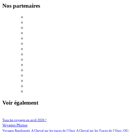
Nos partenaires
Voir également
102/929
205/929
Tous les voyages en avril 2026 !
153/929
Voyages Photos
4/929
4/929
Voyages Randonnée
A Cheval sur les traces de l’Ours
A Cheval sur les Traces de l’Ours -OU-