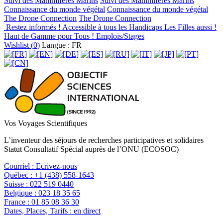
Suivi des Mammifères Marins
Suivi des Mammifères Marins
Connaissance du monde végétal
Connaissance du monde végétal
The Drone Connection
The Drone Connection
Restez informés !
Accessible à tous les Handicaps
Les Filles aussi !
Haut de Gamme pour Tous !
Emplois/Stages
Wishlist (
0
)
Langue : FR
Vos Voyages Scientifiques
L’inventeur des séjours de recherches participatives et solidaires
Statut Consultatif Spécial auprès de l’ONU (ECOSOC)
Courriel :
Ecrivez-nous
Québec :
+1 (438) 558-1643
Suisse :
022 519 0440
Belgique :
023 18 35 65
France :
01 85 08 36 30
Dates, Places, Tarifs :
en direct