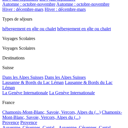
Automne : octobre-novembre
Automne : octobre-novembre
Hiver : décembre-mars
Hiver : décembre-mars
Types de séjours
hébergement en gîte ou chalet
hébergement en gîte ou chalet
Voyages Scolaires
Voyages Scolaires
Destinations
Suisse
Dans les Alpes Suisses
Dans les Alpes Suisses
Lausanne & Bords du Lac Léman
Lausanne & Bords du Lac
Léman
La Genève Internationale
La Genève Internationale
France
Chamonix-Mont-Blanc, Savoie, Vercors, Alpes du (...)
Chamonix-
Mont-Blanc, Savoie, Vercors, Alpes du (...)
Provence
Provence
Auvergne, Cévennes, Cantal...
Auvergne, Cévennes, Cantal...