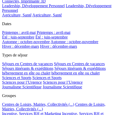
Connectés, Imprimante 3D
Leadership, Développement Personnel
Leadership, Développement
Personnel
Agriculture, Santé
Agriculture, Santé
Dates
Printemps : avril-mai
Printemps : avril-mai
Été : juin-septembre
Été : juin-septembre
Automne : octobre-novembre
Automne : octobre-novembre
Hiver : décembre-mars
Hiver : décembre-mars
Types de séjour
Séjours en Centres de vacances
Séjours en Centres de vacances
Séjours itinérants & expéditions
Séjours itinérants & expéditions
hébergement en gîte ou chalet
hébergement en gîte ou chalet
Sciences et Sports
Sciences et Sports
Sciences pour l’Urgence
Sciences pour l’Urgence
Journalisme Scientifique
Journalisme Scientifique
Groupes
Centres de Loisirs, Mairies, Collectivités (...)
Centres de Loisirs,
Mairies, Collectivités (...)
Incentive, Services RH et Marketing
Incentive, Services RH et