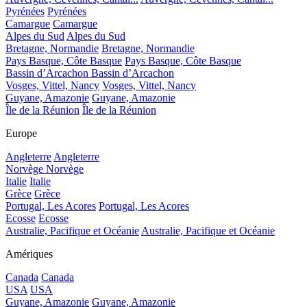
Pyrénées
Pyrénées
Camargue
Camargue
Alpes du Sud
Alpes du Sud
Bretagne, Normandie
Bretagne, Normandie
Pays Basque, Côte Basque
Pays Basque, Côte Basque
Bassin d’Arcachon
Bassin d’Arcachon
Vosges, Vittel, Nancy
Vosges, Vittel, Nancy
Guyane, Amazonie
Guyane, Amazonie
Île de la Réunion
Île de la Réunion
Europe
Angleterre
Angleterre
Norvège
Norvège
Italie
Italie
Grèce
Grèce
Portugal, Les Acores
Portugal, Les Acores
Ecosse
Ecosse
Australie, Pacifique et Océanie
Australie, Pacifique et Océanie
Amériques
Canada
Canada
USA
USA
Guyane, Amazonie
Guyane, Amazonie