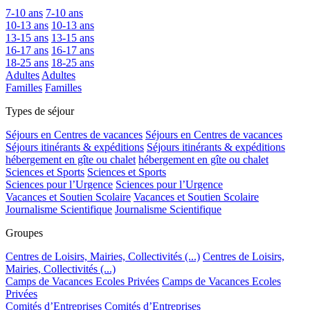
7-10 ans
7-10 ans
10-13 ans
10-13 ans
13-15 ans
13-15 ans
16-17 ans
16-17 ans
18-25 ans
18-25 ans
Adultes
Adultes
Familles
Familles
Types de séjour
Séjours en Centres de vacances
Séjours en Centres de vacances
Séjours itinérants & expéditions
Séjours itinérants & expéditions
hébergement en gîte ou chalet
hébergement en gîte ou chalet
Sciences et Sports
Sciences et Sports
Sciences pour l’Urgence
Sciences pour l’Urgence
Vacances et Soutien Scolaire
Vacances et Soutien Scolaire
Journalisme Scientifique
Journalisme Scientifique
Groupes
Centres de Loisirs, Mairies, Collectivités (...)
Centres de Loisirs,
Mairies, Collectivités (...)
Camps de Vacances Ecoles Privées
Camps de Vacances Ecoles
Privées
Comités d’Entreprises
Comités d’Entreprises