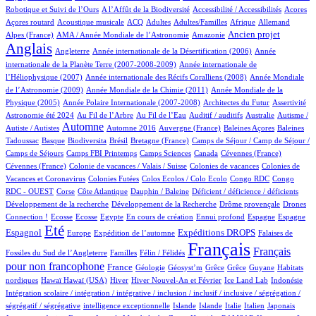
3/929
1/929
3/929
1/929
Robotique et Suivi de l’Ours
A l’Affût de la Biodiversité
Accessibilité / Accessibilités
Acores
3/929
100/929
30/929
13/929
2/929
69/929
22/929
Açores routard
Acoustique musicale
ACQ
Adultes
Adultes/Familles
Afrique
Allemand
13/929
6/929
255/929
723/929
Ancien projet
Alpes (France)
AMA / Année Mondiale de l’Astronomie
Amazonie
Anglais
63/929
6/929
13/929
Angleterre
Année internationale de la Désertification (2006)
Année
5/929
internationale de la Planète Terre (2007-2008-2009)
Année internationale de
1/929
13/929
l’Héliophysique (2007)
Année internationale des Récifs Coralliens (2008)
Année Mondiale
2/929
15/929
de l’Astronomie (2009)
Année Mondiale de la Chimie (2011)
Année Mondiale de la
5/929
3/929
2/929
58/929
Physique (2005)
Année Polaire Internationale (2007-2008)
Architectes du Futur
Assertivité
28/929
17/929
1/929
1/929
1/929
Astronomie été 2024
Au Fil de l’Arbre
Au Fil de l’Eau
Auditif / auditifs
Australie
Autisme /
432/929
5/929
5/929
1/929
2/929
Automne
Autiste / Autistes
Automne 2016
Auvergne (France)
Baleines Açores
Baleines
1/929
79/929
1/929
14/929
110/929
Tadoussac
Basque
Biodiversita
Brésil
Bretagne (France)
Camps de Séjour / Camp de Séjour /
5/929
14/929
4/929
2/929
1/929
Camps de Séjours
Camps FBI Printemps
Camps Sciences
Canada
Cévennes (France)
1/929
4/929
3/929
Cévennes (France)
Colonie de vacances / Valais / Suisse
Colonies de vacances
Colonies de
1/929
1/929
1/929
2/929
Vacances et Coronavirus
Colonies Futées
Colos Ecolos / Colo Ecolo
Congo RDC
Congo
1/929
18/929
1/929
1/929
1/929
RDC - OUEST
Corse
Côte Atlantique
Dauphin / Baleine
Déficient / déficience / déficients
1/929
2/929
13/929
Développement de la recherche
Développement de la Recherche
Drôme provençale
Drones
1/929
1/929
1/929
14/929
2/929
23/929
17/929
268/929
Connection !
Ecosse
Ecosse
Egypte
En cours de création
Ennui profond
Espagne
Espagne
703/929
12/929
178/929
268/929
4/929
Eté
Espagnol
Expéditions DROPS
Europe
Expédition de l’automne
Falaises de
3/929
100/929
929/929
494/929
Français
Français
Fossiles du Sud de l’Angleterre
Familles
Félin / Félidés
pour non francophone
294/929
34/929
1/929
1/929
1/929
1/929
3/929
France
Géologie
Géosyst’m
Grêce
Grêce
Guyane
Habitats
2/929
2/929
152/929
27/929
8/929
2/929
2/929
nordiques
Hawaï
Hawaï (USA)
Hiver
Hiver Nouvel-An et Février
Ice Land Lab
Indonésie
Intégration scolaire / intégration / intégrative / inclusion / inclusif / inclusive / ségrégation /
2/929
9/929
8/929
10/929
79/929
5/929
2/929
ségrégatif / ségrégative
intelligence exceptionnelle
Islande
Islande
Italie
Italien
Japonais