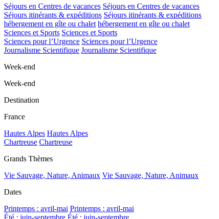
Séjours en Centres de vacances
Séjours en Centres de vacances
Séjours itinérants & expéditions
Séjours itinérants & expéditions
hébergement en gîte ou chalet
hébergement en gîte ou chalet
Sciences et Sports
Sciences et Sports
Sciences pour l’Urgence
Sciences pour l’Urgence
Journalisme Scientifique
Journalisme Scientifique
Week-end
Week-end
Destination
France
Hautes Alpes
Hautes Alpes
Chartreuse
Chartreuse
Grands Thèmes
Vie Sauvage, Nature, Animaux
Vie Sauvage, Nature, Animaux
Dates
Printemps : avril-mai
Printemps : avril-mai
Été : juin-septembre
Été : juin-septembre