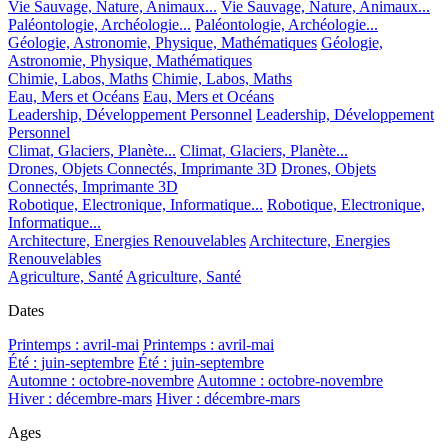
Vie Sauvage, Nature, Animaux...
Vie Sauvage, Nature, Animaux...
Paléontologie, Archéologie...
Paléontologie, Archéologie...
Géologie, Astronomie, Physique, Mathématiques
Géologie,
Astronomie, Physique, Mathématiques
Chimie, Labos, Maths
Chimie, Labos, Maths
Eau, Mers et Océans
Eau, Mers et Océans
Leadership, Développement Personnel
Leadership, Développement
Personnel
Climat, Glaciers, Planète...
Climat, Glaciers, Planète...
Drones, Objets Connectés, Imprimante 3D
Drones, Objets
Connectés, Imprimante 3D
Robotique, Electronique, Informatique...
Robotique, Electronique,
Informatique...
Architecture, Energies Renouvelables
Architecture, Energies
Renouvelables
Agriculture, Santé
Agriculture, Santé
Dates
Printemps : avril-mai
Printemps : avril-mai
Été : juin-septembre
Été : juin-septembre
Automne : octobre-novembre
Automne : octobre-novembre
Hiver : décembre-mars
Hiver : décembre-mars
Ages