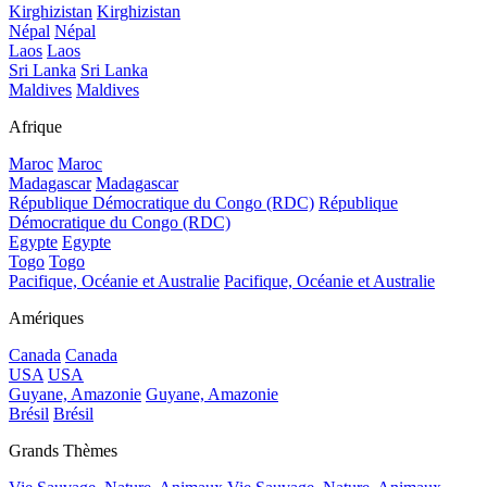
Kirghizistan
Kirghizistan
Népal
Népal
Laos
Laos
Sri Lanka
Sri Lanka
Maldives
Maldives
Afrique
Maroc
Maroc
Madagascar
Madagascar
République Démocratique du Congo (RDC)
République
Démocratique du Congo (RDC)
Egypte
Egypte
Togo
Togo
Pacifique, Océanie et Australie
Pacifique, Océanie et Australie
Amériques
Canada
Canada
USA
USA
Guyane, Amazonie
Guyane, Amazonie
Brésil
Brésil
Grands Thèmes