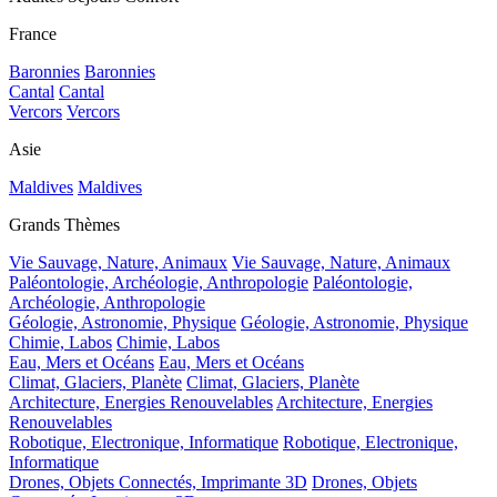
France
Baronnies
Baronnies
Cantal
Cantal
Vercors
Vercors
Asie
Maldives
Maldives
Grands Thèmes
Vie Sauvage, Nature, Animaux
Vie Sauvage, Nature, Animaux
Paléontologie, Archéologie, Anthropologie
Paléontologie,
Archéologie, Anthropologie
Géologie, Astronomie, Physique
Géologie, Astronomie, Physique
Chimie, Labos
Chimie, Labos
Eau, Mers et Océans
Eau, Mers et Océans
Climat, Glaciers, Planète
Climat, Glaciers, Planète
Architecture, Energies Renouvelables
Architecture, Energies
Renouvelables
Robotique, Electronique, Informatique
Robotique, Electronique,
Informatique
Drones, Objets Connectés, Imprimante 3D
Drones, Objets