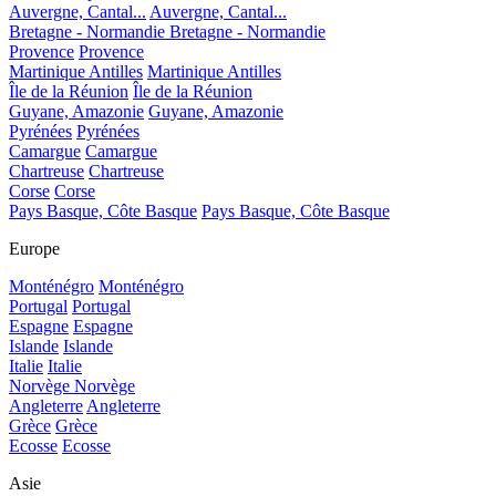
Auvergne, Cantal...
Auvergne, Cantal...
Bretagne - Normandie
Bretagne - Normandie
Provence
Provence
Martinique Antilles
Martinique Antilles
Île de la Réunion
Île de la Réunion
Guyane, Amazonie
Guyane, Amazonie
Pyrénées
Pyrénées
Camargue
Camargue
Chartreuse
Chartreuse
Corse
Corse
Pays Basque, Côte Basque
Pays Basque, Côte Basque
Europe
Monténégro
Monténégro
Portugal
Portugal
Espagne
Espagne
Islande
Islande
Italie
Italie
Norvège
Norvège
Angleterre
Angleterre
Grèce
Grèce
Ecosse
Ecosse
Asie