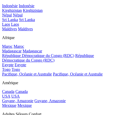
Indonésie
Indonésie
Kirghizistan
Kirghizistan
Népal
Népal
Sri Lanka
Sri Lanka
Laos
Laos
Maldives
Maldives
Afrique
Maroc
Maroc
Madagascar
Madagascar
République Démocratique du Congo (RDC)
République
Démocratique du Congo (RDC)
Egypte
Egypte
Togo
Togo
Pacifique, Océanie et Australie
Pacifique, Océanie et Australie
Amérique
Canada
Canada
USA
USA
Guyane, Amazonie
Guyane, Amazonie
Mexique
Mexique
Adultes Séjours Confort