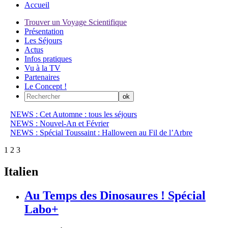
Accueil
Trouver un Voyage Scientifique
Présentation
Les Séjours
Actus
Infos pratiques
Vu à la TV
Partenaires
Le Concept !
NEWS : Cet Automne : tous les séjours
NEWS : Nouvel-An et Février
NEWS : Spécial Toussaint : Halloween au Fil de l’Arbre
1
2
3
Italien
Au Temps des Dinosaures ! Spécial
Labo+