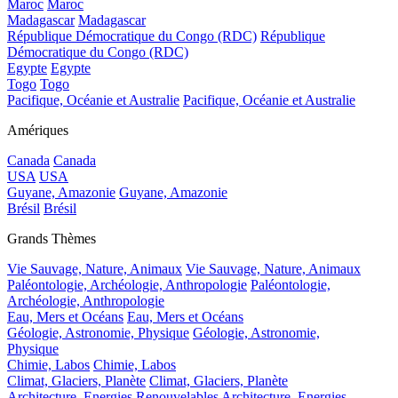
Maroc
Maroc
Madagascar
Madagascar
République Démocratique du Congo (RDC)
République
Démocratique du Congo (RDC)
Egypte
Egypte
Togo
Togo
Pacifique, Océanie et Australie
Pacifique, Océanie et Australie
Amériques
Canada
Canada
USA
USA
Guyane, Amazonie
Guyane, Amazonie
Brésil
Brésil
Grands Thèmes
Vie Sauvage, Nature, Animaux
Vie Sauvage, Nature, Animaux
Paléontologie, Archéologie, Anthropologie
Paléontologie,
Archéologie, Anthropologie
Eau, Mers et Océans
Eau, Mers et Océans
Géologie, Astronomie, Physique
Géologie, Astronomie,
Physique
Chimie, Labos
Chimie, Labos
Climat, Glaciers, Planète
Climat, Glaciers, Planète
Architecture, Energies Renouvelables
Architecture, Energies