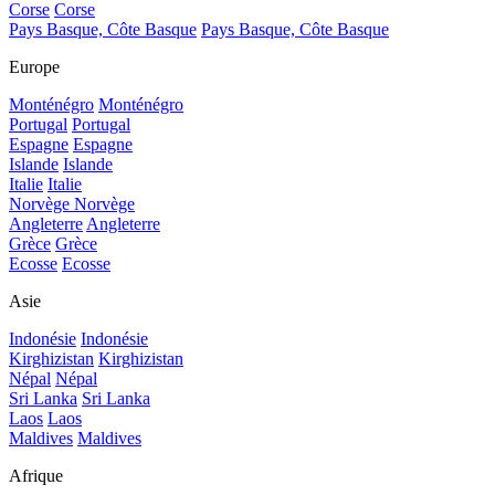
Corse
Corse
Pays Basque, Côte Basque
Pays Basque, Côte Basque
Europe
Monténégro
Monténégro
Portugal
Portugal
Espagne
Espagne
Islande
Islande
Italie
Italie
Norvège
Norvège
Angleterre
Angleterre
Grèce
Grèce
Ecosse
Ecosse
Asie
Indonésie
Indonésie
Kirghizistan
Kirghizistan
Népal
Népal
Sri Lanka
Sri Lanka
Laos
Laos
Maldives
Maldives
Afrique