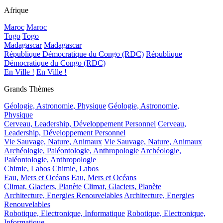
Afrique
Maroc
Maroc
Togo
Togo
Madagascar
Madagascar
République Démocratique du Congo (RDC)
République
Démocratique du Congo (RDC)
En Ville !
En Ville !
Grands Thèmes
Géologie, Astronomie, Physique
Géologie, Astronomie,
Physique
Cerveau, Leadership, Développement Personnel
Cerveau,
Leadership, Développement Personnel
Vie Sauvage, Nature, Animaux
Vie Sauvage, Nature, Animaux
Archéologie, Paléontologie, Anthropologie
Archéologie,
Paléontologie, Anthropologie
Chimie, Labos
Chimie, Labos
Eau, Mers et Océans
Eau, Mers et Océans
Climat, Glaciers, Planète
Climat, Glaciers, Planète
Architecture, Energies Renouvelables
Architecture, Energies
Renouvelables
Robotique, Electronique, Informatique
Robotique, Electronique,
Informatique