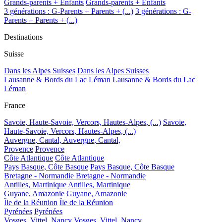
Grands-parents + Enfants
Grands-parents + Enfants
3 générations : G-Parents + Parents + (...)
3 générations : G-
Parents + Parents + (...)
Destinations
Suisse
Dans les Alpes Suisses
Dans les Alpes Suisses
Lausanne & Bords du Lac Léman
Lausanne & Bords du Lac
Léman
France
Savoie, Haute-Savoie, Vercors, Hautes-Alpes, (...)
Savoie,
Haute-Savoie, Vercors, Hautes-Alpes, (...)
Auvergne, Cantal,
Auvergne, Cantal,
Provence
Provence
Côte Atlantique
Côte Atlantique
Pays Basque, Côte Basque
Pays Basque, Côte Basque
Bretagne - Normandie
Bretagne - Normandie
Antilles, Martinique
Antilles, Martinique
Guyane, Amazonie
Guyane, Amazonie
Île de la Réunion
Île de la Réunion
Pyrénées
Pyrénées
Vosges, Vittel, Nancy
Vosges, Vittel, Nancy