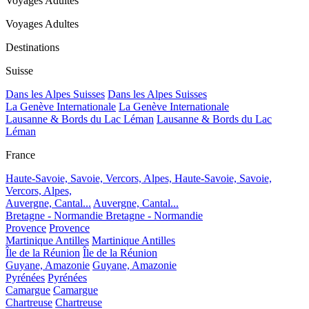
Voyages Adultes
Voyages Adultes
Destinations
Suisse
Dans les Alpes Suisses
Dans les Alpes Suisses
La Genève Internationale
La Genève Internationale
Lausanne & Bords du Lac Léman
Lausanne & Bords du Lac
Léman
France
Haute-Savoie, Savoie, Vercors, Alpes,
Haute-Savoie, Savoie,
Vercors, Alpes,
Auvergne, Cantal...
Auvergne, Cantal...
Bretagne - Normandie
Bretagne - Normandie
Provence
Provence
Martinique Antilles
Martinique Antilles
Île de la Réunion
Île de la Réunion
Guyane, Amazonie
Guyane, Amazonie
Pyrénées
Pyrénées
Camargue
Camargue
Chartreuse
Chartreuse