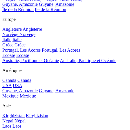
Guyane, Amazonie
Guyane, Amazonie
Île de la Réunion
Île de la Réunion
Europe
Angleterre
Angleterre
Norvège
Norvège
Italie
Italie
Grèce
Grèce
Portugal, Les Acores
Portugal, Les Acores
Ecosse
Ecosse
Australie, Pacifique et Océanie
Australie, Pacifique et Océanie
Amériques
Canada
Canada
USA
USA
Guyane, Amazonie
Guyane, Amazonie
Mexique
Mexique
Asie
Kirghizistan
Kirghizistan
Népal
Népal
Laos
Laos