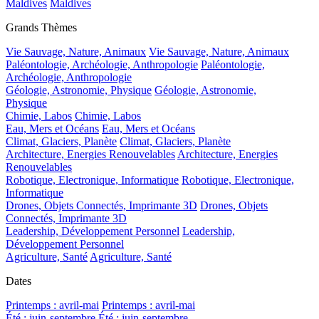
Maldives
Maldives
Grands Thèmes
Vie Sauvage, Nature, Animaux
Vie Sauvage, Nature, Animaux
Paléontologie, Archéologie, Anthropologie
Paléontologie,
Archéologie, Anthropologie
Géologie, Astronomie, Physique
Géologie, Astronomie,
Physique
Chimie, Labos
Chimie, Labos
Eau, Mers et Océans
Eau, Mers et Océans
Climat, Glaciers, Planète
Climat, Glaciers, Planète
Architecture, Energies Renouvelables
Architecture, Energies
Renouvelables
Robotique, Electronique, Informatique
Robotique, Electronique,
Informatique
Drones, Objets Connectés, Imprimante 3D
Drones, Objets
Connectés, Imprimante 3D
Leadership, Développement Personnel
Leadership,
Développement Personnel
Agriculture, Santé
Agriculture, Santé
Dates
Printemps : avril-mai
Printemps : avril-mai
Été : juin-septembre
Été : juin-septembre