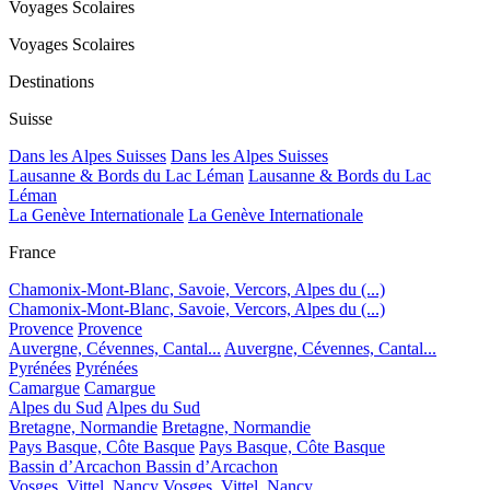
Voyages Scolaires
Voyages Scolaires
Destinations
Suisse
Dans les Alpes Suisses
Dans les Alpes Suisses
Lausanne & Bords du Lac Léman
Lausanne & Bords du Lac
Léman
La Genève Internationale
La Genève Internationale
France
Chamonix-Mont-Blanc, Savoie, Vercors, Alpes du (...)
Chamonix-Mont-Blanc, Savoie, Vercors, Alpes du (...)
Provence
Provence
Auvergne, Cévennes, Cantal...
Auvergne, Cévennes, Cantal...
Pyrénées
Pyrénées
Camargue
Camargue
Alpes du Sud
Alpes du Sud
Bretagne, Normandie
Bretagne, Normandie
Pays Basque, Côte Basque
Pays Basque, Côte Basque
Bassin d’Arcachon
Bassin d’Arcachon
Vosges, Vittel, Nancy
Vosges, Vittel, Nancy