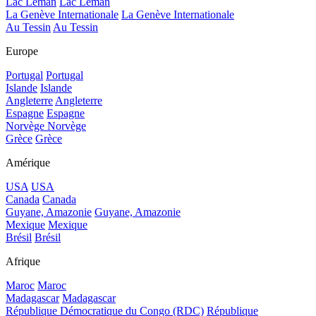
Lac Léman
Lac Léman
La Genève Internationale
La Genève Internationale
Au Tessin
Au Tessin
Europe
Portugal
Portugal
Islande
Islande
Angleterre
Angleterre
Espagne
Espagne
Norvège
Norvège
Grèce
Grèce
Amérique
USA
USA
Canada
Canada
Guyane, Amazonie
Guyane, Amazonie
Mexique
Mexique
Brésil
Brésil
Afrique
Maroc
Maroc
Madagascar
Madagascar
République Démocratique du Congo (RDC)
République