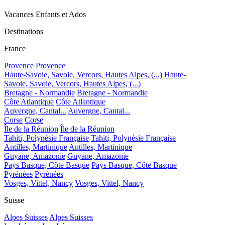
Vacances Enfants et Ados
Destinations
France
Provence
Provence
Haute-Savoie, Savoie, Vercors, Hautes Alpes, (...)
Haute-
Savoie, Savoie, Vercors, Hautes Alpes, (...)
Bretagne - Normandie
Bretagne - Normandie
Côte Atlantique
Côte Atlantique
Auvergne, Cantal...
Auvergne, Cantal...
Corse
Corse
Île de la Réunion
Île de la Réunion
Tahiti, Polynésie Française
Tahiti, Polynésie Française
Antilles, Martinique
Antilles, Martinique
Guyane, Amazonie
Guyane, Amazonie
Pays Basque, Côte Basque
Pays Basque, Côte Basque
Pyrénées
Pyrénées
Vosges, Vittel, Nancy
Vosges, Vittel, Nancy
Suisse
Alpes Suisses
Alpes Suisses