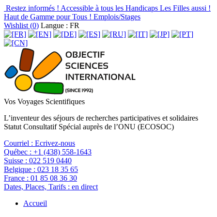
Restez informés !
Accessible à tous les Handicaps
Les Filles aussi !
Haut de Gamme pour Tous !
Emplois/Stages
Wishlist (
0
)
Langue : FR
Vos Voyages Scientifiques
L’inventeur des séjours de recherches participatives et solidaires
Statut Consultatif Spécial auprès de l’ONU (ECOSOC)
Courriel :
Ecrivez-nous
Québec :
+1 (438) 558-1643
Suisse :
022 519 0440
Belgique :
023 18 35 65
France :
01 85 08 36 30
Dates, Places, Tarifs :
en direct
Accueil