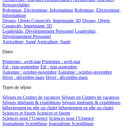
Renouvelables
Robotique, Electronique, Informatique
Robotique, Electronique,
Informatique
Drones, Objets Connectés, Imprimante 3D
Drones, Objets
Connectés, Imprimante 3D
Leadership, Développement Personnel
Leadership,
Développement Personnel
Agriculture, Santé
Agriculture, Santé
Dates
Printemps : avril-mai
Printemps : avril-mai
Été : juin-septembre
Été : juin-septembre
Automne : octobre-novembre
Automne : octobre-novembre
Hiver : décembre-mars
Hiver : décembre-mars
Types de séjour
Séjours en Centres de vacances
Séjours en Centres de vacances
Séjours itinérants & expéditions
Séjours itinérants & expéditions
hébergement en gîte ou chalet
hébergement en gîte ou chalet
Sciences et Sports
Sciences et Sports
Sciences pour l’Urgence
Sciences pour l’Urgence
Journalisme Scientifique
Journalisme Scientifique