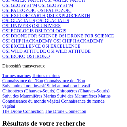
OSI WATER WATCH
OSI WATER WATCH
OSI GEOSYST’M
OSI GEOSYST’M
OSI PALEOZOIC
OSI PALEOZOIC
OSI EXPLOR’EARTH
OSI EXPLOR’EARTH
OSI GLACIALIS
OSI GLACIALIS
OSI UNIVERS
OSI UNIVERS
OSI ECOLOGIS
OSI ECOLOGIS
OSI DRONE FOR SCIENCE
OSI DRONE FOR SCIENCE
OSI CHIP HACKADEMY
OSI CHIP HACKADEMY
OSI EXCELLENCE
OSI EXCELLENCE
OSI WILD ATTITUDE
OSI WILD ATTITUDE
OSI IROKO
OSI IROKO
Dispositifs transversaux
Tortues marines
Tortues marines
Connaissance de l’Eau
Connaissance de l’Eau
Suivi animal non invasif
Suivi animal non invasif
Chiroptères (Chauves-Souris)
Chiroptères (Chauves-Souris)
Suivi des Mammifères Marins
Suivi des Mammifères Marins
Connaissance du monde végétal
Connaissance du monde
végétal
The Drone Connection
The Drone Connection
Résultats de votre recherche