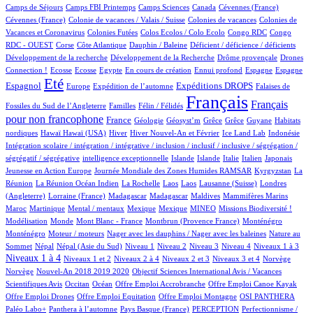
2/957
12/957
6/957
2/957
1/957
Camps de Séjours
Camps FBI Printemps
Camps Sciences
Canada
Cévennes (France)
1/957
5/957
3/957
Cévennes (France)
Colonie de vacances / Valais / Suisse
Colonies de vacances
Colonies de
1/957
1/957
1/957
1/957
Vacances et Coronavirus
Colonies Futées
Colos Ecolos / Colo Ecolo
Congo RDC
Congo
2/957
18/957
1/957
2/957
1/957
RDC - OUEST
Corse
Côte Atlantique
Dauphin / Baleine
Déficient / déficience / déficients
1/957
2/957
19/957
Développement de la recherche
Développement de la Recherche
Drôme provençale
Drones
2/957
2/957
1/957
15/957
1/957
23/957
14/957
265/957
Connection !
Ecosse
Ecosse
Egypte
En cours de création
Ennui profond
Espagne
Espagne
731/957
12/957
174/957
270/957
7/957
Eté
Espagnol
Expéditions DROPS
Europe
Expédition de l’automne
Falaises de
2/957
100/957
957/957
484/957
Français
Français
Fossiles du Sud de l’Angleterre
Familles
Félin / Félidés
pour non francophone
299/957
41/957
1/957
1/957
1/957
1/957
3/957
France
Géologie
Géosyst’m
Grêce
Grêce
Guyane
Habitats
2/957
2/957
154/957
25/957
11/957
2/957
1/957
nordiques
Hawaï
Hawaï (USA)
Hiver
Hiver Nouvel-An et Février
Ice Land Lab
Indonésie
Intégration scolaire / intégration / intégrative / inclusion / inclusif / inclusive / ségrégation /
1/957
12/957
11/957
8/957
82/957
5/957
2/957
ségrégatif / ségrégative
intelligence exceptionnelle
Islande
Islande
Italie
Italien
Japonais
5/957
102/957
6/957
Jeunesse en Action Europe
Journée Mondiale des Zones Humides RAMSAR
Kyrgyzstan
La
4/957
1/957
2/957
2/957
4/957
66/957
Réunion
La Réunion Océan Indien
La Rochelle
Laos
Laos
Lausanne (Suisse)
Londres
2/957
6/957
6/957
2/957
2/957
10/957
(Angleterre)
Lorraine (France)
Madagascar
Madagascar
Maldives
Mammifères Marins
10/957
2/957
1/957
1/957
34/957
41/957
1/957
Maroc
Martinique
Mental / mentaux
Mexique
Mexique
MINEO
Missions Biodiversité !
3/957
1/957
7/957
16/957
16/957
Modélisation
Monde
Mont Blanc - France
Montbrun (Provence France)
Monténégro
2/957
1/957
2/957
Monténégro
Moteur / moteurs
Nager avec les dauphins / Nager avec les baleines
Nature au
19/957
19/957
14/957
12/957
10/957
117/957
111/957
417/957
Sommet
Népal
Népal (Asie du Sud)
Niveau 1
Niveau 2
Niveau 3
Niveau 4
Niveaux 1 à 3
13/957
60/957
15/957
174/957
2/957
2/957
Niveaux 1 à 4
Niveaux 1 et 2
Niveaux 2 à 4
Niveaux 2 et 3
Niveaux 3 et 4
Norvège
14/957
1/957
Norvège
Nouvel-An 2018 2019 2020
Objectif Sciences International Avis / Vacances
10/957
176/957
1/957
1/957
1/957
Scientifiques Avis
Occitan
Océan
Offre Emploi Accrobranche
Offre Emploi Canoe Kayak
1/957
1/957
114/957
105/957
Offre Emploi Drones
Offre Emploi Equitation
Offre Emploi Montagne
OSI PANTHERA
113/957
4/957
47/957
1/957
Paléo Labo+
Panthera à l’automne
Pays Basque (France)
PERCEPTION
Perfectionnisme /