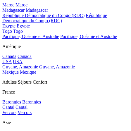
Maroc
Maroc
Madagascar
Madagascar
République Démocratique du Congo (RDC)
République
Démocratique du Congo (RDC)
Egypte
Egypte
Togo
Togo
Pacifique, Océanie et Australie
Pacifique, Océanie et Australie
Amérique
Canada
Canada
USA
USA
Guyane, Amazonie
Guyane, Amazonie
Mexique
Mexique
Adultes Séjours Confort
France
Baronnies
Baronnies
Cantal
Cantal
Vercors
Vercors
Asie