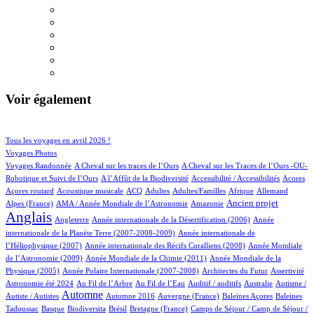
Voir également
105/957
196/957
Tous les voyages en avril 2026 !
162/957
Voyages Photos
5/957
5/957
Voyages Randonnée
A Cheval sur les traces de l’Ours
A Cheval sur les Traces de l’Ours -OU-
4/957
2/957
4/957
1/957
Robotique et Suivi de l’Ours
A l’Affût de la Biodiversité
Accessibilité / Accessibilités
Acores
3/957
100/957
31/957
12/957
1/957
77/957
25/957
Açores routard
Acoustique musicale
ACQ
Adultes
Adultes/Familles
Afrique
Allemand
13/957
6/957
275/957
738/957
Ancien projet
Alpes (France)
AMA / Année Mondiale de l’Astronomie
Amazonie
Anglais
73/957
6/957
14/957
Angleterre
Année internationale de la Désertification (2006)
Année
4/957
internationale de la Planète Terre (2007-2008-2009)
Année internationale de
1/957
12/957
l’Héliophysique (2007)
Année internationale des Récifs Coralliens (2008)
Année Mondiale
2/957
15/957
de l’Astronomie (2009)
Année Mondiale de la Chimie (2011)
Année Mondiale de la
5/957
3/957
1/957
44/957
Physique (2005)
Année Polaire Internationale (2007-2008)
Architectes du Futur
Assertivité
23/957
13/957
2/957
1/957
2/957
Astronomie été 2024
Au Fil de l’Arbre
Au Fil de l’Eau
Auditif / auditifs
Australie
Autisme /
460/957
5/957
6/957
1/957
2/957
Automne
Autiste / Autistes
Automne 2016
Auvergne (France)
Baleines Açores
Baleines
1/957
88/957
1/957
15/957
108/957
Tadoussac
Basque
Biodiversita
Brésil
Bretagne (France)
Camps de Séjour / Camp de Séjour /