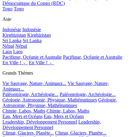
Démocratique du Congo (RDC)
Togo
Togo
Asie
Indonésie
Indonésie
Kirghizistan
Kirghizistan
Sri Lanka
Sri Lanka
Népal
Népal
Laos
Laos
Pacifique, Océanie et Australie
Pacifique, Océanie et Australie
En Ville !_-_
En Ville !_-_
Grands Thèmes
Vie Sauvage, Nature, Animaux...
Vie Sauvage, Nature,
Animaux...
Paléontologie, Archéologie...
Paléontologie, Archéologie...
Géologie, Astronomie, Physique, Mathématiques
Géologie,
Astronomie, Physique, Mathématiques
Chimie, Labos, Maths
Chimie, Labos, Maths
Eau, Mers et Océans
Eau, Mers et Océans
Leadership, Développement Personnel
Leadership,
Développement Personnel
Climat, Glaciers, Planète...
Climat, Glaciers, Planète...