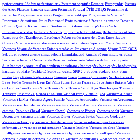
8/957
7/957
perfectionniste / Enfant perfectionniste / Évitement cognitif / Douance
Pétrographie
Pisteurs
3/957
1/957
1/957
11/957
2/957
467/957
1/957
Printemps
des Alpes
Placettes
Plancton
plancton
Portugais
Portugal
Programme de
1/957
2/957
recherche
Programme de science / Programme scientifique
Programme de Science /
1/957
1/957
16/957
86/957
Programme Scientifique
Projet Participatif
Projet participatif
Projet sur demande
Provence
5/957
1/957
(France)
Québec
Raisonnement / Surdouance / Raisonnements spéciaux / Verbal /
1/957
1/957
1/957
1/957
Raisonnement verbal
Recherche Scientifique
Recherche Scientifique
Recherche scientifique
6/957
102/957
4/957
Rencontres de l’Excellence / Excellence
Robots sur les traces de l’Ours
Russe
Savoie
9/957
1/957
1/957
2/957
100/957
(France)
Science
sciences citoyennes
sciences participatives
Séjours au Maroc
Séjours de
78/957
4/957
19/957
Vacances
Séjours de Vacances Enfants et Ados en Provence en Automne
Séjours ECOLOGIS
83/957
9/957
100/957
Séjours en rapport avec le climat
Séjours Linguistiques d’Anglais
Séjours nature en Suisse
16/957
2/957
Semaine de Relâche / Semaines de Relâches
Serbo-croate
Situation de handicap / porteur
d’un handicap / porteurs d’un handicap / handicapé / handicapée / handicapés / handicapées /
2/957
3/957
60/957
3/957
1/957
handicap
Solidaire / Solidarité
Sortie du logiciel SPIP 2.0
Soutien Scolaire
SPIP
Stage
1/957
9/957
1/957
156/957
6/957
2/957
Etudes
Stage Nature
Stage Scolaire
Stomates
Suisse
Sumatra (Indonésie)
Sur les Traces du
8/957
7/957
Loup
Sur les Traces du Loup Été Valais Suisse
Sur les Traces du Loup Suisse Enfants Ados
2/957
46/957
7/957
12/957
100/957
ou Familles
Surefficient / Surefficients / Surefficience
Tahiti
Togo
Tous les âges
Transect /
2/957
1/957
15/957
1/957
1/957
Transects
Trisomie 21
UNESCO Kakadu National Parc (Australie)
Usa
Vacances à la mer
2/957
43/957
1/957
Vacances à la Mer
Vacances Açores Famille
Vacances Astronomie / Vacances en Astronomie
1/957
9/957
1/957
1/957
Vacances avec les baleines
Vacances aventure
Vacances Aventure
Vacances bio
Vacances
107/957
1/957
18/957
1/957
1/957
carnaval
Vacances Cheval
Vacances Cheval
Vacances de Février
Vacances de ski
Vacances
42/957
1/957
3/957
28/957
Découverte
Vacances Enfants
Vacances février
Vacances Futées
Vacances Géologie /
1/957
1/957
Vacances en Géologie
Vacances Haut de Gamme
Vacances informatiques / vacances
1/957
1/957
1/957
informatique / vacances en informatique
Vacances Insolites
Vacances insolites
Vacances
2/957
1/957
9/957
Intelligentes
Vacances Originales
Vacances Originales
Vacances Scientifiques / Vacances
1/957
1/957
Sciences / Camps de Sciences / Colonies de Vacances Scientifiques
Vacances scolaires 2015