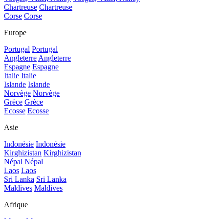
Chartreuse
Chartreuse
Corse
Corse
Europe
Portugal
Portugal
Angleterre
Angleterre
Espagne
Espagne
Italie
Italie
Islande
Islande
Norvège
Norvège
Grèce
Grèce
Ecosse
Ecosse
Asie
Indonésie
Indonésie
Kirghizistan
Kirghizistan
Népal
Népal
Laos
Laos
Sri Lanka
Sri Lanka
Maldives
Maldives
Afrique