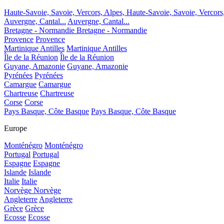
Haute-Savoie, Savoie, Vercors, Alpes,
Haute-Savoie, Savoie, Vercors
Auvergne, Cantal...
Auvergne, Cantal...
Bretagne - Normandie
Bretagne - Normandie
Provence
Provence
Martinique Antilles
Martinique Antilles
Île de la Réunion
Île de la Réunion
Guyane, Amazonie
Guyane, Amazonie
Pyrénées
Pyrénées
Camargue
Camargue
Chartreuse
Chartreuse
Corse
Corse
Pays Basque, Côte Basque
Pays Basque, Côte Basque
Europe
Monténégro
Monténégro
Portugal
Portugal
Espagne
Espagne
Islande
Islande
Italie
Italie
Norvège
Norvège
Angleterre
Angleterre
Grèce
Grèce
Ecosse
Ecosse