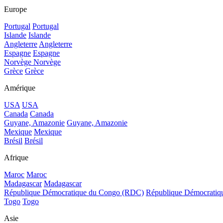
Europe
Portugal
Portugal
Islande
Islande
Angleterre
Angleterre
Espagne
Espagne
Norvège
Norvège
Grèce
Grèce
Amérique
USA
USA
Canada
Canada
Guyane, Amazonie
Guyane, Amazonie
Mexique
Mexique
Brésil
Brésil
Afrique
Maroc
Maroc
Madagascar
Madagascar
République Démocratique du Congo (RDC)
République Démocrati
Togo
Togo
Asie