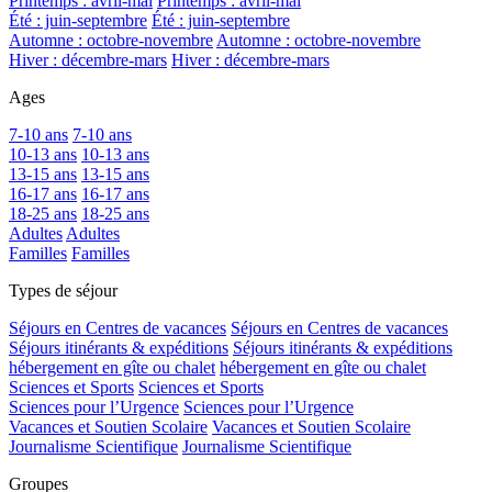
Printemps : avril-mai
Printemps : avril-mai
Été : juin-septembre
Été : juin-septembre
Automne : octobre-novembre
Automne : octobre-novembre
Hiver : décembre-mars
Hiver : décembre-mars
Ages
7-10 ans
7-10 ans
10-13 ans
10-13 ans
13-15 ans
13-15 ans
16-17 ans
16-17 ans
18-25 ans
18-25 ans
Adultes
Adultes
Familles
Familles
Types de séjour
Séjours en Centres de vacances
Séjours en Centres de vacances
Séjours itinérants & expéditions
Séjours itinérants & expéditions
hébergement en gîte ou chalet
hébergement en gîte ou chalet
Sciences et Sports
Sciences et Sports
Sciences pour l’Urgence
Sciences pour l’Urgence
Vacances et Soutien Scolaire
Vacances et Soutien Scolaire
Journalisme Scientifique
Journalisme Scientifique
Groupes