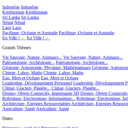
Indonésie
Indonésie
Kirghizistan
Kirghizistan
Sri Lanka
Sri Lanka
Népal
Népal
Laos
Laos
Pacifique, Océanie et Australie
Pacifique, Océanie et Australie
En Ville !_-_
En Ville !_-_
Grands Thèmes
Vie Sauvage, Nature, Animaux...
Vie Sauvage, Nature, Animaux...
Paléontologie, Archéologie...
Paléontologie, Archéologie...
Géologie, Astronomie, Physique, Mathématiques
Géologie, Astronom
Chimie, Labos, Maths
Chimie, Labos, Maths
Eau, Mers et Océans
Eau, Mers et Océans
Leadership, Développement Personnel
Leadership, Développement P
Climat, Glaciers, Planète...
Climat, Glaciers, Planète...
Drones, Objets Connectés, Imprimante 3D
Drones, Objets Connectés
Robotique, Electronique, Informatique...
Robotique, Electronique, Inf
Architecture, Energies Renouvelables
Architecture, Energies Renouve
Agriculture, Santé
Agriculture, Santé
Dates