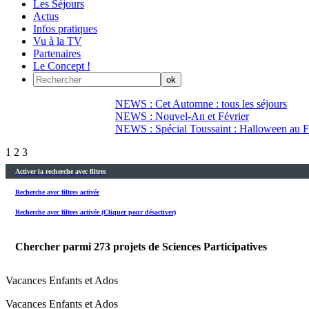
Les Séjours
Actus
Infos pratiques
Vu à la TV
Partenaires
Le Concept !
NEWS : Cet Automne : tous les séjours
NEWS : Nouvel-An et Février
NEWS : Spécial Toussaint : Halloween au Fi
1
2
3
Activer la recherche avec filtres
Recherche avec filtres activée
Recherche avec filtres activée (Cliquer pour désactiver)
Chercher parmi
273
projets de Sciences Participatives
Vacances Enfants et Ados
Vacances Enfants et Ados