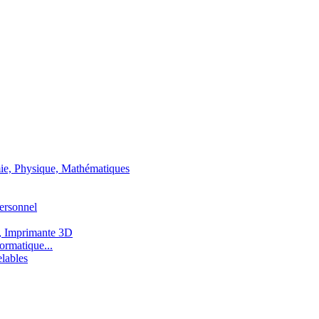
ie, Physique, Mathématiques
ersonnel
, Imprimante 3D
ormatique...
lables