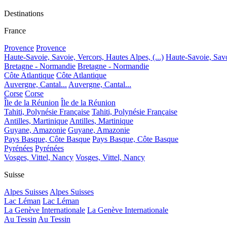
Destinations
France
Provence
Provence
Haute-Savoie, Savoie, Vercors, Hautes Alpes, (...)
Haute-Savoie, Savoi
Bretagne - Normandie
Bretagne - Normandie
Côte Atlantique
Côte Atlantique
Auvergne, Cantal...
Auvergne, Cantal...
Corse
Corse
Île de la Réunion
Île de la Réunion
Tahiti, Polynésie Française
Tahiti, Polynésie Française
Antilles, Martinique
Antilles, Martinique
Guyane, Amazonie
Guyane, Amazonie
Pays Basque, Côte Basque
Pays Basque, Côte Basque
Pyrénées
Pyrénées
Vosges, Vittel, Nancy
Vosges, Vittel, Nancy
Suisse
Alpes Suisses
Alpes Suisses
Lac Léman
Lac Léman
La Genève Internationale
La Genève Internationale
Au Tessin
Au Tessin