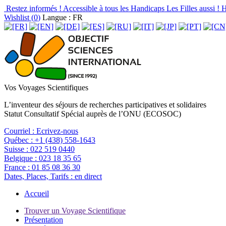
Restez informés !
Accessible à tous les Handicaps
Les Filles aussi !
H
Wishlist (
0
)
Langue : FR
Vos Voyages Scientifiques
L’inventeur des séjours de recherches participatives et solidaires
Statut Consultatif Spécial auprès de l’ONU (ECOSOC)
Courriel :
Ecrivez-nous
Québec :
+1 (438) 558-1643
Suisse :
022 519 0440
Belgique :
023 18 35 65
France :
01 85 08 36 30
Dates, Places, Tarifs :
en direct
Accueil
Trouver un Voyage Scientifique
Présentation