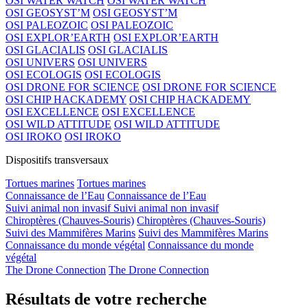
OSI WATER WATCH
OSI WATER WATCH
OSI GEOSYST’M
OSI GEOSYST’M
OSI PALEOZOIC
OSI PALEOZOIC
OSI EXPLOR’EARTH
OSI EXPLOR’EARTH
OSI GLACIALIS
OSI GLACIALIS
OSI UNIVERS
OSI UNIVERS
OSI ECOLOGIS
OSI ECOLOGIS
OSI DRONE FOR SCIENCE
OSI DRONE FOR SCIENCE
OSI CHIP HACKADEMY
OSI CHIP HACKADEMY
OSI EXCELLENCE
OSI EXCELLENCE
OSI WILD ATTITUDE
OSI WILD ATTITUDE
OSI IROKO
OSI IROKO
Dispositifs transversaux
Tortues marines
Tortues marines
Connaissance de l’Eau
Connaissance de l’Eau
Suivi animal non invasif
Suivi animal non invasif
Chiroptères (Chauves-Souris)
Chiroptères (Chauves-Souris)
Suivi des Mammifères Marins
Suivi des Mammifères Marins
Connaissance du monde végétal
Connaissance du monde
végétal
The Drone Connection
The Drone Connection
Résultats de votre recherche