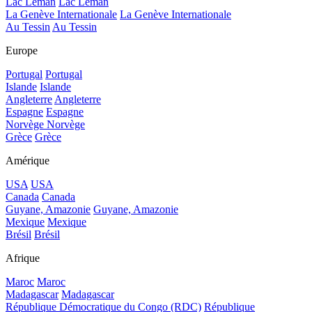
Lac Léman
Lac Léman
La Genève Internationale
La Genève Internationale
Au Tessin
Au Tessin
Europe
Portugal
Portugal
Islande
Islande
Angleterre
Angleterre
Espagne
Espagne
Norvège
Norvège
Grèce
Grèce
Amérique
USA
USA
Canada
Canada
Guyane, Amazonie
Guyane, Amazonie
Mexique
Mexique
Brésil
Brésil
Afrique
Maroc
Maroc
Madagascar
Madagascar
République Démocratique du Congo (RDC)
République