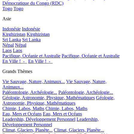
Démocratique du Congo (RDC)
Togo
Togo
Asie
Indonésie
Indonésie
Kirghizistan
Kirghizistan
Sri Lanka
Sri Lanka
Népal
Népal
Laos
Laos
Pacifique, Océanie et Australie
Pacifique, Océanie et Australie
En Ville !_-_
En Ville !_-_
Grands Thèmes
Vie Sauvage, Nature, Animaux...
Vie Sauvage, Nature,
Animaux...
Paléontologie, Archéologie...
Paléontologie, Archéologie...
Géologie, Astronomie, Physique, Mathématiques
Géologie,
Astronomie, Physique, Mathématiques
Chimie, Labos, Maths
Chimie, Labos, Maths
Eau, Mers et Océans
Eau, Mers et Océans
Leadership, Développement Personnel
Leadership,
Développement Personnel
Climat, Glaciers, Planète...
Climat, Glaciers, Planète...