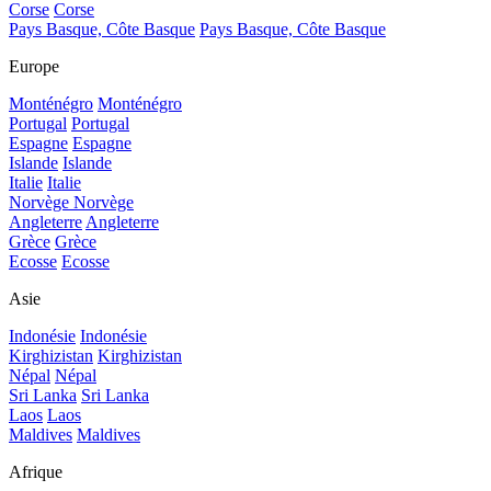
Corse
Corse
Pays Basque, Côte Basque
Pays Basque, Côte Basque
Europe
Monténégro
Monténégro
Portugal
Portugal
Espagne
Espagne
Islande
Islande
Italie
Italie
Norvège
Norvège
Angleterre
Angleterre
Grèce
Grèce
Ecosse
Ecosse
Asie
Indonésie
Indonésie
Kirghizistan
Kirghizistan
Népal
Népal
Sri Lanka
Sri Lanka
Laos
Laos
Maldives
Maldives
Afrique