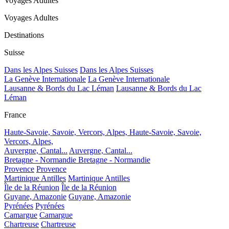
Voyages Adultes
Voyages Adultes
Destinations
Suisse
Dans les Alpes Suisses
Dans les Alpes Suisses
La Genève Internationale
La Genève Internationale
Lausanne & Bords du Lac Léman
Lausanne & Bords du Lac
Léman
France
Haute-Savoie, Savoie, Vercors, Alpes,
Haute-Savoie, Savoie,
Vercors, Alpes,
Auvergne, Cantal...
Auvergne, Cantal...
Bretagne - Normandie
Bretagne - Normandie
Provence
Provence
Martinique Antilles
Martinique Antilles
Île de la Réunion
Île de la Réunion
Guyane, Amazonie
Guyane, Amazonie
Pyrénées
Pyrénées
Camargue
Camargue
Chartreuse
Chartreuse