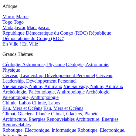
Afrique
Maroc
Maroc
Togo
Togo
Madagascar
Madagascar
République Démocratique du Congo (RDC)
République
Démocratique du Congo (RDC)
En Ville !
En Ville !
Grands Thèmes
Géologie, Astronomie, Physique
Géologie, Astronomie,
Physique
Cerveau, Leadership, Développement Personnel
Cerveau,
Leadership, Développement Personnel
Vie Sauvage, Nature, Animaux
Vie Sauvage, Nature, Animaux
Archéologie, Paléontologie, Anthropologie
Archéologie,
Paléontologie, Anthropologie
Chimie, Labos
Chimie, Labos
Eau, Mers et Océans
Eau, Mers et Océans
Climat, Glaciers, Planète
Climat, Glaciers, Planète
Architecture, Energies Renouvelables
Architecture, Energies
Renouvelables
Robotique, Electronique, Informatique
Robotique, Electronique,
Informatique