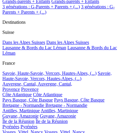
Grands-parents + Enfants
Grands-parents + Enfants
3 générations : G-Parents + Parents + (...)
3 générations : G-
Parents + Parents + (...)
Destinations
Suisse
Dans les Alpes Suisses
Dans les Alpes Suisses
Lausanne & Bords du Lac Léman
Lausanne & Bords du Lac
Léman
France
Savoie, Haute-Savoie, Vercors, Hautes-Alpes, (...)
Savoie,
Haute-Savoie, Vercors, Hautes-Alpes, (...)
Auvergne, Cantal,
Auvergne, Cantal,
Provence
Provence
Côte Atlantique
Côte Atlantique
Pays Basque, Côte Basque
Pays Basque, Côte Basque
Bretagne - Normandie
Bretagne - Normandie
Antilles, Martinique
Antilles, Martinique
Guyane, Amazonie
Guyane, Amazonie
Île de la Réunion
Île de la Réunion
Pyrénées
Pyrénées
Vosges, Vittel, Nancy
Vosges, Vittel, Nancy