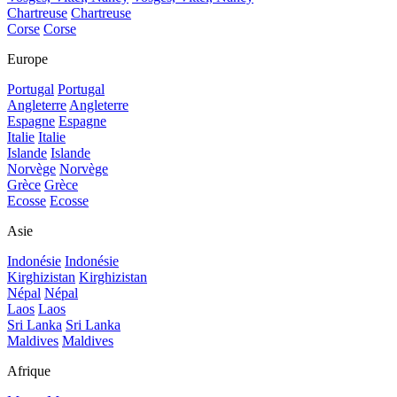
Chartreuse
Chartreuse
Corse
Corse
Europe
Portugal
Portugal
Angleterre
Angleterre
Espagne
Espagne
Italie
Italie
Islande
Islande
Norvège
Norvège
Grèce
Grèce
Ecosse
Ecosse
Asie
Indonésie
Indonésie
Kirghizistan
Kirghizistan
Népal
Népal
Laos
Laos
Sri Lanka
Sri Lanka
Maldives
Maldives
Afrique