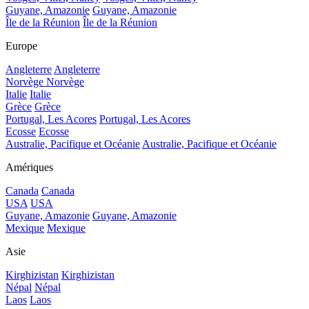
Guyane, Amazonie
Guyane, Amazonie
Île de la Réunion
Île de la Réunion
Europe
Angleterre
Angleterre
Norvège
Norvège
Italie
Italie
Grèce
Grèce
Portugal, Les Acores
Portugal, Les Acores
Ecosse
Ecosse
Australie, Pacifique et Océanie
Australie, Pacifique et Océanie
Amériques
Canada
Canada
USA
USA
Guyane, Amazonie
Guyane, Amazonie
Mexique
Mexique
Asie
Kirghizistan
Kirghizistan
Népal
Népal
Laos
Laos