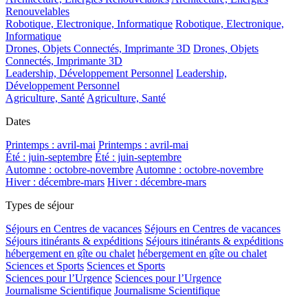
Renouvelables
Robotique, Electronique, Informatique
Robotique, Electronique,
Informatique
Drones, Objets Connectés, Imprimante 3D
Drones, Objets
Connectés, Imprimante 3D
Leadership, Développement Personnel
Leadership,
Développement Personnel
Agriculture, Santé
Agriculture, Santé
Dates
Printemps : avril-mai
Printemps : avril-mai
Été : juin-septembre
Été : juin-septembre
Automne : octobre-novembre
Automne : octobre-novembre
Hiver : décembre-mars
Hiver : décembre-mars
Types de séjour
Séjours en Centres de vacances
Séjours en Centres de vacances
Séjours itinérants & expéditions
Séjours itinérants & expéditions
hébergement en gîte ou chalet
hébergement en gîte ou chalet
Sciences et Sports
Sciences et Sports
Sciences pour l’Urgence
Sciences pour l’Urgence
Journalisme Scientifique
Journalisme Scientifique