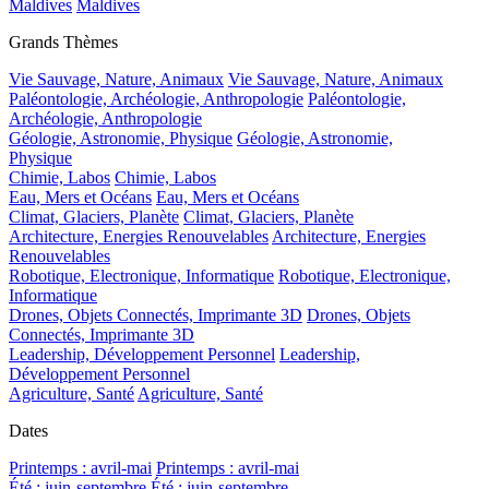
Maldives
Maldives
Grands Thèmes
Vie Sauvage, Nature, Animaux
Vie Sauvage, Nature, Animaux
Paléontologie, Archéologie, Anthropologie
Paléontologie,
Archéologie, Anthropologie
Géologie, Astronomie, Physique
Géologie, Astronomie,
Physique
Chimie, Labos
Chimie, Labos
Eau, Mers et Océans
Eau, Mers et Océans
Climat, Glaciers, Planète
Climat, Glaciers, Planète
Architecture, Energies Renouvelables
Architecture, Energies
Renouvelables
Robotique, Electronique, Informatique
Robotique, Electronique,
Informatique
Drones, Objets Connectés, Imprimante 3D
Drones, Objets
Connectés, Imprimante 3D
Leadership, Développement Personnel
Leadership,
Développement Personnel
Agriculture, Santé
Agriculture, Santé
Dates
Printemps : avril-mai
Printemps : avril-mai
Été : juin-septembre
Été : juin-septembre