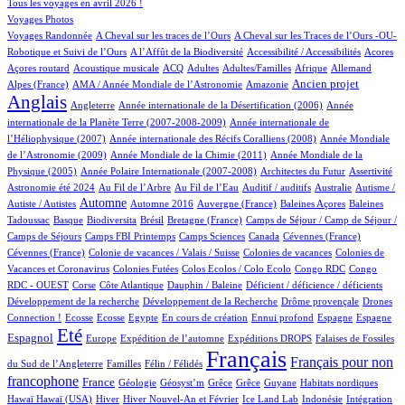
108/755
Tous les voyages en avril 2026 !
92/755
Voyages Photos
4/755
4/755
Voyages Randonnée
A Cheval sur les traces de l’Ours
A Cheval sur les Traces de l’Ours -OU-
3/755
1/755
4/755
1/755
Robotique et Suivi de l’Ours
A l’Affût de la Biodiversité
Accessibilité / Accessibilités
Acores
2/755
47/755
26/755
11/755
2/755
48/755
23/755
Açores routard
Acoustique musicale
ACQ
Adultes
Adultes/Familles
Afrique
Allemand
13/755
7/755
243/755
578/755
Ancien projet
Alpes (France)
AMA / Année Mondiale de l’Astronomie
Amazonie
Anglais
60/755
6/755
14/755
Angleterre
Année internationale de la Désertification (2006)
Année
4/755
internationale de la Planète Terre (2007-2008-2009)
Année internationale de
1/755
12/755
l’Héliophysique (2007)
Année internationale des Récifs Coralliens (2008)
Année Mondiale
2/755
15/755
de l’Astronomie (2009)
Année Mondiale de la Chimie (2011)
Année Mondiale de la
5/755
2/755
1/755
20/755
Physique (2005)
Année Polaire Internationale (2007-2008)
Architectes du Futur
Assertivité
20/755
10/755
1/755
1/755
1/755
Astronomie été 2024
Au Fil de l’Arbre
Au Fil de l’Eau
Auditif / auditifs
Australie
Autisme /
329/755
4/755
5/755
1/755
2/755
Automne
Autiste / Autistes
Automne 2016
Auvergne (France)
Baleines Açores
Baleines
1/755
73/755
1/755
12/755
53/755
Tadoussac
Basque
Biodiversita
Brésil
Bretagne (France)
Camps de Séjour / Camp de Séjour /
3/755
9/755
6/755
3/755
2/755
Camps de Séjours
Camps FBI Printemps
Camps Sciences
Canada
Cévennes (France)
1/755
3/755
3/755
Cévennes (France)
Colonie de vacances / Valais / Suisse
Colonies de vacances
Colonies de
1/755
1/755
1/755
2/755
Vacances et Coronavirus
Colonies Futées
Colos Ecolos / Colo Ecolo
Congo RDC
Congo
1/755
18/755
1/755
1/755
1/755
RDC - OUEST
Corse
Côte Atlantique
Dauphin / Baleine
Déficient / déficience / déficients
1/755
1/755
24/755
Développement de la recherche
Développement de la Recherche
Drôme provençale
Drones
1/755
1/755
1/755
15/755
1/755
33/755
16/755
192/755
Connection !
Ecosse
Ecosse
Egypte
En cours de création
Ennui profond
Espagne
Espagne
564/755
12/755
94/755
152/755
4/755
Eté
Espagnol
Europe
Expédition de l’automne
Expéditions DROPS
Falaises de Fossiles
2/755
47/755
755/755
339/755
Français
Français pour non
du Sud de l’Angleterre
Familles
Félin / Félidés
francophone
251/755
39/755
1/755
2/755
2/755
1/755
3/755
2/755
France
Géologie
Géosyst’m
Grêce
Grêce
Guyane
Habitats nordiques
2/755
130/755
18/755
11/755
1/755
1/755
Hawaï
Hawaï (USA)
Hiver
Hiver Nouvel-An et Février
Ice Land Lab
Indonésie
Intégration