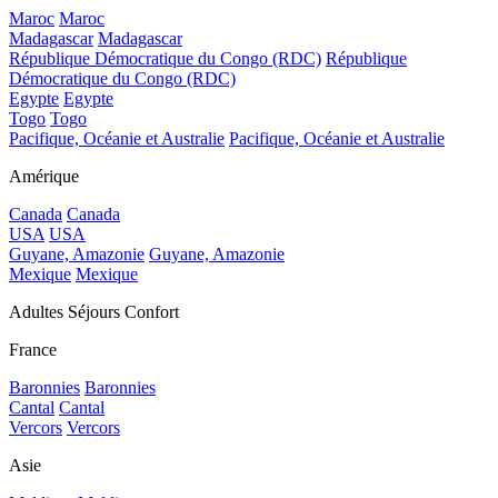
Maroc
Maroc
Madagascar
Madagascar
République Démocratique du Congo (RDC)
République
Démocratique du Congo (RDC)
Egypte
Egypte
Togo
Togo
Pacifique, Océanie et Australie
Pacifique, Océanie et Australie
Amérique
Canada
Canada
USA
USA
Guyane, Amazonie
Guyane, Amazonie
Mexique
Mexique
Adultes Séjours Confort
France
Baronnies
Baronnies
Cantal
Cantal
Vercors
Vercors
Asie