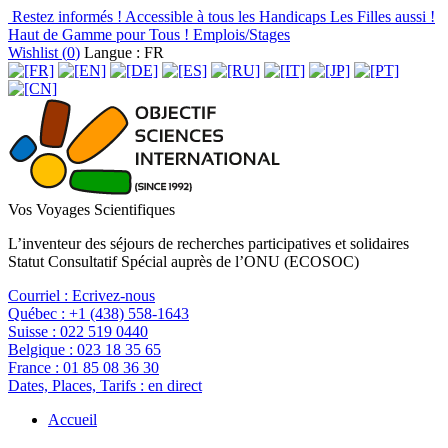
Restez informés !
Accessible à tous les Handicaps
Les Filles aussi !
Haut de Gamme pour Tous !
Emplois/Stages
Wishlist (
0
)
Langue : FR
Vos Voyages Scientifiques
L’inventeur des séjours de recherches participatives et solidaires
Statut Consultatif Spécial auprès de l’ONU (ECOSOC)
Courriel :
Ecrivez-nous
Québec :
+1 (438) 558-1643
Suisse :
022 519 0440
Belgique :
023 18 35 65
France :
01 85 08 36 30
Dates, Places, Tarifs :
en direct
Accueil