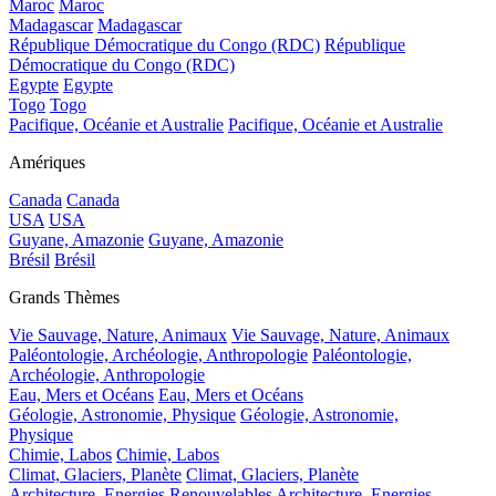
Maroc
Maroc
Madagascar
Madagascar
République Démocratique du Congo (RDC)
République
Démocratique du Congo (RDC)
Egypte
Egypte
Togo
Togo
Pacifique, Océanie et Australie
Pacifique, Océanie et Australie
Amériques
Canada
Canada
USA
USA
Guyane, Amazonie
Guyane, Amazonie
Brésil
Brésil
Grands Thèmes
Vie Sauvage, Nature, Animaux
Vie Sauvage, Nature, Animaux
Paléontologie, Archéologie, Anthropologie
Paléontologie,
Archéologie, Anthropologie
Eau, Mers et Océans
Eau, Mers et Océans
Géologie, Astronomie, Physique
Géologie, Astronomie,
Physique
Chimie, Labos
Chimie, Labos
Climat, Glaciers, Planète
Climat, Glaciers, Planète
Architecture, Energies Renouvelables
Architecture, Energies