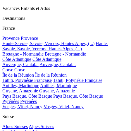
Vacances Enfants et Ados
Destinations
France
Provence
Provence
Haute-Savoie, Savoie, Vercors, Hautes Alpes, (...)
Haute-
Savoie, Savoie, Vercors, Hautes Alpes, (...)
Bretagne - Normandie
Bretagne - Normandie
Côte Atlantique
Côte Atlantique
Auvergne, Cantal...
Auvergne, Cantal...
Corse
Corse
Île de la Réunion
Île de la Réunion
Tahiti, Polynésie Française
Tahiti, Polynésie Française
Antilles, Martinique
Antilles, Martinique
Guyane, Amazonie
Guyane, Amazonie
Pays Basque, Côte Basque
Pays Basque, Côte Basque
Pyrénées
Pyrénées
Vosges, Vittel, Nancy
Vosges, Vittel, Nancy
Suisse
Alpes Suisses
Alpes Suisses