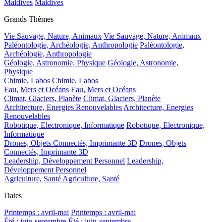
Maldives
Maldives
Grands Thèmes
Vie Sauvage, Nature, Animaux
Vie Sauvage, Nature, Animaux
Paléontologie, Archéologie, Anthropologie
Paléontologie,
Archéologie, Anthropologie
Géologie, Astronomie, Physique
Géologie, Astronomie,
Physique
Chimie, Labos
Chimie, Labos
Eau, Mers et Océans
Eau, Mers et Océans
Climat, Glaciers, Planète
Climat, Glaciers, Planète
Architecture, Energies Renouvelables
Architecture, Energies
Renouvelables
Robotique, Electronique, Informatique
Robotique, Electronique,
Informatique
Drones, Objets Connectés, Imprimante 3D
Drones, Objets
Connectés, Imprimante 3D
Leadership, Développement Personnel
Leadership,
Développement Personnel
Agriculture, Santé
Agriculture, Santé
Dates
Printemps : avril-mai
Printemps : avril-mai
Été : juin-septembre
Été : juin-septembre