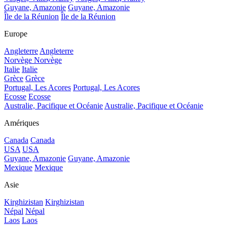
Guyane, Amazonie
Guyane, Amazonie
Île de la Réunion
Île de la Réunion
Europe
Angleterre
Angleterre
Norvège
Norvège
Italie
Italie
Grèce
Grèce
Portugal, Les Acores
Portugal, Les Acores
Ecosse
Ecosse
Australie, Pacifique et Océanie
Australie, Pacifique et Océanie
Amériques
Canada
Canada
USA
USA
Guyane, Amazonie
Guyane, Amazonie
Mexique
Mexique
Asie
Kirghizistan
Kirghizistan
Népal
Népal
Laos
Laos