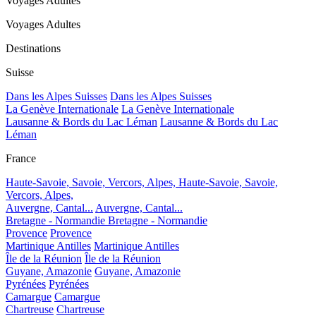
Voyages Adultes
Voyages Adultes
Destinations
Suisse
Dans les Alpes Suisses
Dans les Alpes Suisses
La Genève Internationale
La Genève Internationale
Lausanne & Bords du Lac Léman
Lausanne & Bords du Lac
Léman
France
Haute-Savoie, Savoie, Vercors, Alpes,
Haute-Savoie, Savoie,
Vercors, Alpes,
Auvergne, Cantal...
Auvergne, Cantal...
Bretagne - Normandie
Bretagne - Normandie
Provence
Provence
Martinique Antilles
Martinique Antilles
Île de la Réunion
Île de la Réunion
Guyane, Amazonie
Guyane, Amazonie
Pyrénées
Pyrénées
Camargue
Camargue
Chartreuse
Chartreuse