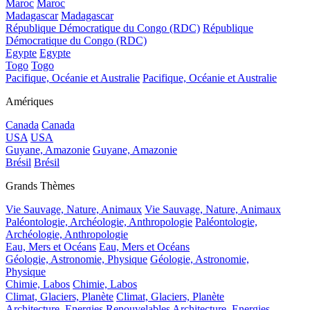
Maroc
Maroc
Madagascar
Madagascar
République Démocratique du Congo (RDC)
République
Démocratique du Congo (RDC)
Egypte
Egypte
Togo
Togo
Pacifique, Océanie et Australie
Pacifique, Océanie et Australie
Amériques
Canada
Canada
USA
USA
Guyane, Amazonie
Guyane, Amazonie
Brésil
Brésil
Grands Thèmes
Vie Sauvage, Nature, Animaux
Vie Sauvage, Nature, Animaux
Paléontologie, Archéologie, Anthropologie
Paléontologie,
Archéologie, Anthropologie
Eau, Mers et Océans
Eau, Mers et Océans
Géologie, Astronomie, Physique
Géologie, Astronomie,
Physique
Chimie, Labos
Chimie, Labos
Climat, Glaciers, Planète
Climat, Glaciers, Planète
Architecture, Energies Renouvelables
Architecture, Energies