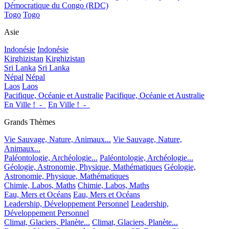
Démocratique du Congo (RDC)
Togo
Togo
Asie
Indonésie
Indonésie
Kirghizistan
Kirghizistan
Sri Lanka
Sri Lanka
Népal
Népal
Laos
Laos
Pacifique, Océanie et Australie
Pacifique, Océanie et Australie
En Ville !_-_
En Ville !_-_
Grands Thèmes
Vie Sauvage, Nature, Animaux...
Vie Sauvage, Nature,
Animaux...
Paléontologie, Archéologie...
Paléontologie, Archéologie...
Géologie, Astronomie, Physique, Mathématiques
Géologie,
Astronomie, Physique, Mathématiques
Chimie, Labos, Maths
Chimie, Labos, Maths
Eau, Mers et Océans
Eau, Mers et Océans
Leadership, Développement Personnel
Leadership,
Développement Personnel
Climat, Glaciers, Planète...
Climat, Glaciers, Planète...