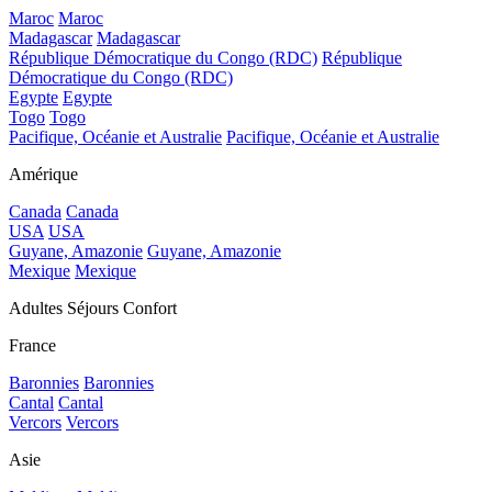
Maroc
Maroc
Madagascar
Madagascar
République Démocratique du Congo (RDC)
République
Démocratique du Congo (RDC)
Egypte
Egypte
Togo
Togo
Pacifique, Océanie et Australie
Pacifique, Océanie et Australie
Amérique
Canada
Canada
USA
USA
Guyane, Amazonie
Guyane, Amazonie
Mexique
Mexique
Adultes Séjours Confort
France
Baronnies
Baronnies
Cantal
Cantal
Vercors
Vercors
Asie