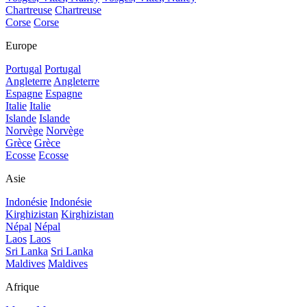
Chartreuse
Chartreuse
Corse
Corse
Europe
Portugal
Portugal
Angleterre
Angleterre
Espagne
Espagne
Italie
Italie
Islande
Islande
Norvège
Norvège
Grèce
Grèce
Ecosse
Ecosse
Asie
Indonésie
Indonésie
Kirghizistan
Kirghizistan
Népal
Népal
Laos
Laos
Sri Lanka
Sri Lanka
Maldives
Maldives
Afrique