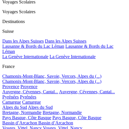
Voyages Scolaires
Voyages Scolaires
Destinations
Suisse
Dans les Alpes Suisses
Dans les Alpes Suisses
Lausanne & Bords du Lac Léman
Lausanne & Bords du Lac
Léman
La Genève Internationale
La Genève Internationale
France
Chamonix-Mont-Blanc, Savoie, Vercors, Alpes du (...)
Chamonix-Mont-Blanc, Savoie, Vercors, Alpes du (...)
Provence
Provence
Auvergne, Cévennes, Cantal...
Auvergne, Cévennes, Cantal...
Pyrénées
Pyrénées
Camargue
Camargue
Alpes du Sud
Alpes du Sud
Bretagne, Normandie
Bretagne, Normandie
Pays Basque, Côte Basque
Pays Basque, Côte Basque
Bassin d’Arcachon
Bassin d’Arcachon
Vosges, Vittel, Nancy
Vosges, Vittel, Nancy