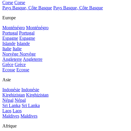
Corse
Corse
Pays Basque, Côte Basque
Pays Basque, Côte Basque
Europe
Monténégro
Monténégro
Portugal
Portugal
Espagne
Espagne
Islande
Islande
Italie
Italie
Norvège
Norvège
Angleterre
Angleterre
Grèce
Grèce
Ecosse
Ecosse
Asie
Indonésie
Indonésie
Kirghizistan
Kirghizistan
Népal
Népal
Sri Lanka
Sri Lanka
Laos
Laos
Maldives
Maldives
Afrique