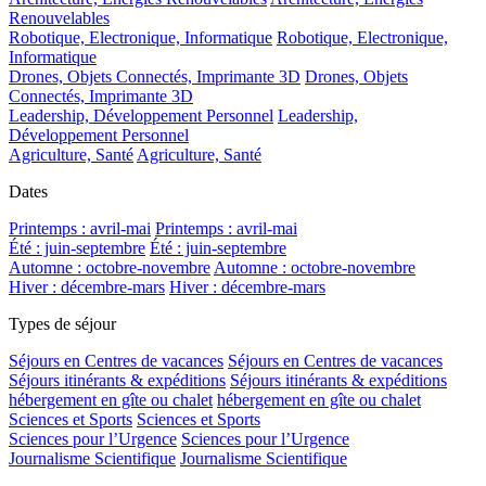
Renouvelables
Robotique, Electronique, Informatique
Robotique, Electronique,
Informatique
Drones, Objets Connectés, Imprimante 3D
Drones, Objets
Connectés, Imprimante 3D
Leadership, Développement Personnel
Leadership,
Développement Personnel
Agriculture, Santé
Agriculture, Santé
Dates
Printemps : avril-mai
Printemps : avril-mai
Été : juin-septembre
Été : juin-septembre
Automne : octobre-novembre
Automne : octobre-novembre
Hiver : décembre-mars
Hiver : décembre-mars
Types de séjour
Séjours en Centres de vacances
Séjours en Centres de vacances
Séjours itinérants & expéditions
Séjours itinérants & expéditions
hébergement en gîte ou chalet
hébergement en gîte ou chalet
Sciences et Sports
Sciences et Sports
Sciences pour l’Urgence
Sciences pour l’Urgence
Journalisme Scientifique
Journalisme Scientifique