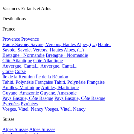
Vacances Enfants et Ados
Destinations
France
Provence
Provence
Haute-Savoie, Savoie, Vercors, Hautes Alpes, (...)
Haute-
Savoie, Savoie, Vercors, Hautes Alpes, (...)
Bretagne - Normandie
Bretagne - Normandie
Côte Atlantique
Côte Atlantique
Auvergne, Cantal...
Auvergne, Cantal...
Corse
Corse
Île de la Réunion
Île de la Réunion
Tahiti, Polynésie Française
Tahiti, Polynésie Française
Antilles, Martinique
Antilles, Martinique
Guyane, Amazonie
Guyane, Amazonie
Pays Basque, Côte Basque
Pays Basque, Côte Basque
Pyrénées
Pyrénées
Vosges, Vittel, Nancy
Vosges, Vittel, Nancy
Suisse
Alpes Suisses
Alpes Suisses