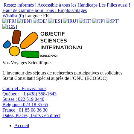
Restez informés !
Accessible à tous les Handicaps
Les Filles aussi !
Haut de Gamme pour Tous !
Emplois/Stages
Wishlist (
0
)
Langue : FR
Vos Voyages Scientifiques
L’inventeur des séjours de recherches participatives et solidaires
Statut Consultatif Spécial auprès de l’ONU (ECOSOC)
Courriel :
Ecrivez-nous
Québec :
+1 (438) 558-1643
Suisse :
022 519 0440
Belgique :
023 18 35 65
France :
01 85 08 36 30
Dates, Places, Tarifs :
en direct
Accueil