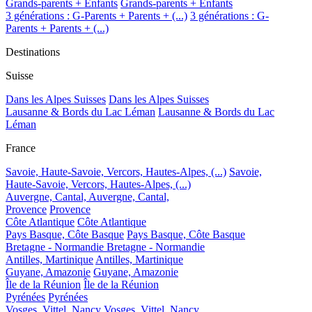
Grands-parents + Enfants
Grands-parents + Enfants
3 générations : G-Parents + Parents + (...)
3 générations : G-
Parents + Parents + (...)
Destinations
Suisse
Dans les Alpes Suisses
Dans les Alpes Suisses
Lausanne & Bords du Lac Léman
Lausanne & Bords du Lac
Léman
France
Savoie, Haute-Savoie, Vercors, Hautes-Alpes, (...)
Savoie,
Haute-Savoie, Vercors, Hautes-Alpes, (...)
Auvergne, Cantal,
Auvergne, Cantal,
Provence
Provence
Côte Atlantique
Côte Atlantique
Pays Basque, Côte Basque
Pays Basque, Côte Basque
Bretagne - Normandie
Bretagne - Normandie
Antilles, Martinique
Antilles, Martinique
Guyane, Amazonie
Guyane, Amazonie
Île de la Réunion
Île de la Réunion
Pyrénées
Pyrénées
Vosges, Vittel, Nancy
Vosges, Vittel, Nancy