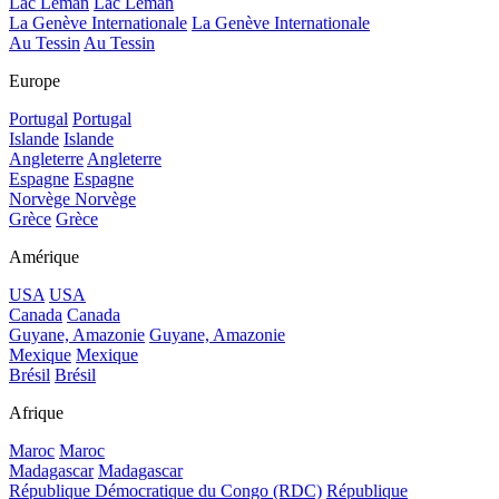
Lac Léman
Lac Léman
La Genève Internationale
La Genève Internationale
Au Tessin
Au Tessin
Europe
Portugal
Portugal
Islande
Islande
Angleterre
Angleterre
Espagne
Espagne
Norvège
Norvège
Grèce
Grèce
Amérique
USA
USA
Canada
Canada
Guyane, Amazonie
Guyane, Amazonie
Mexique
Mexique
Brésil
Brésil
Afrique
Maroc
Maroc
Madagascar
Madagascar
République Démocratique du Congo (RDC)
République