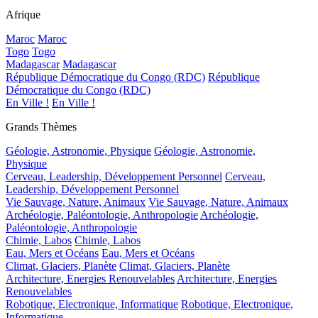
Afrique
Maroc
Maroc
Togo
Togo
Madagascar
Madagascar
République Démocratique du Congo (RDC)
République
Démocratique du Congo (RDC)
En Ville !
En Ville !
Grands Thèmes
Géologie, Astronomie, Physique
Géologie, Astronomie,
Physique
Cerveau, Leadership, Développement Personnel
Cerveau,
Leadership, Développement Personnel
Vie Sauvage, Nature, Animaux
Vie Sauvage, Nature, Animaux
Archéologie, Paléontologie, Anthropologie
Archéologie,
Paléontologie, Anthropologie
Chimie, Labos
Chimie, Labos
Eau, Mers et Océans
Eau, Mers et Océans
Climat, Glaciers, Planète
Climat, Glaciers, Planète
Architecture, Energies Renouvelables
Architecture, Energies
Renouvelables
Robotique, Electronique, Informatique
Robotique, Electronique,
Informatique