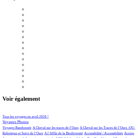
Voir également
91/896
206/896
Tous les voyages en avril 2026 !
153/896
Voyages Photos
4/896
5/896
Voyages Randonnée
A Cheval sur les traces de l’Ours
A Cheval sur les Traces de l’Ours -OU-
4/896
2/896
5/896
1/896
Robotique et Suivi de l’Ours
A l’Affût de la Biodiversité
Accessibilité / Accessibilités
Acores