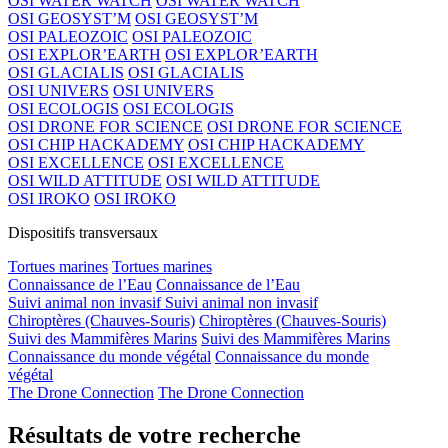
OSI WATER WATCH
OSI WATER WATCH
OSI GEOSYST’M
OSI GEOSYST’M
OSI PALEOZOIC
OSI PALEOZOIC
OSI EXPLOR’EARTH
OSI EXPLOR’EARTH
OSI GLACIALIS
OSI GLACIALIS
OSI UNIVERS
OSI UNIVERS
OSI ECOLOGIS
OSI ECOLOGIS
OSI DRONE FOR SCIENCE
OSI DRONE FOR SCIENCE
OSI CHIP HACKADEMY
OSI CHIP HACKADEMY
OSI EXCELLENCE
OSI EXCELLENCE
OSI WILD ATTITUDE
OSI WILD ATTITUDE
OSI IROKO
OSI IROKO
Dispositifs transversaux
Tortues marines
Tortues marines
Connaissance de l’Eau
Connaissance de l’Eau
Suivi animal non invasif
Suivi animal non invasif
Chiroptères (Chauves-Souris)
Chiroptères (Chauves-Souris)
Suivi des Mammifères Marins
Suivi des Mammifères Marins
Connaissance du monde végétal
Connaissance du monde
végétal
The Drone Connection
The Drone Connection
Résultats de votre recherche