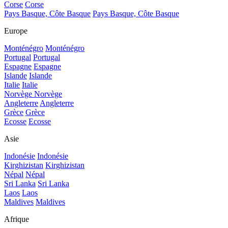
Corse
Corse
Pays Basque, Côte Basque
Pays Basque, Côte Basque
Europe
Monténégro
Monténégro
Portugal
Portugal
Espagne
Espagne
Islande
Islande
Italie
Italie
Norvège
Norvège
Angleterre
Angleterre
Grèce
Grèce
Ecosse
Ecosse
Asie
Indonésie
Indonésie
Kirghizistan
Kirghizistan
Népal
Népal
Sri Lanka
Sri Lanka
Laos
Laos
Maldives
Maldives
Afrique