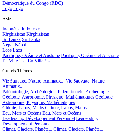
Démocratique du Congo (RDC)
Togo
Togo
Asie
Indonésie
Indonésie
Kirghizistan
Kirghizistan
Sri Lanka
Sri Lanka
Népal
Népal
Laos
Laos
Pacifique, Océanie et Australie
Pacifique, Océanie et Australie
En Ville !_-_
En Ville !_-_
Grands Thèmes
Vie Sauvage, Nature, Animaux...
Vie Sauvage, Nature,
Animaux...
Paléontologie, Archéologie...
Paléontologie, Archéologie...
Géologie, Astronomie, Physique, Mathématiques
Géologie,
Astronomie, Physique, Mathématiques
Chimie, Labos, Maths
Chimie, Labos, Maths
Eau, Mers et Océans
Eau, Mers et Océans
Leadership, Développement Personnel
Leadership,
Développement Personnel
Climat, Glaciers, Planète...
Climat, Glaciers, Planète...