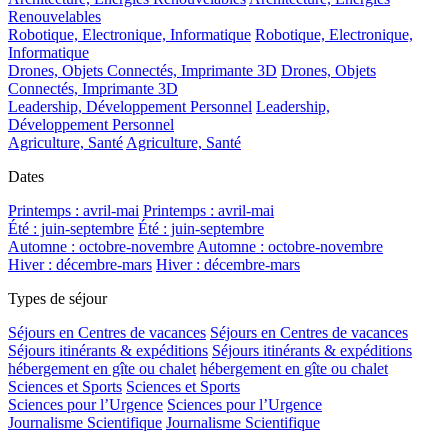
Renouvelables
Robotique, Electronique, Informatique
Robotique, Electronique,
Informatique
Drones, Objets Connectés, Imprimante 3D
Drones, Objets
Connectés, Imprimante 3D
Leadership, Développement Personnel
Leadership,
Développement Personnel
Agriculture, Santé
Agriculture, Santé
Dates
Printemps : avril-mai
Printemps : avril-mai
Été : juin-septembre
Été : juin-septembre
Automne : octobre-novembre
Automne : octobre-novembre
Hiver : décembre-mars
Hiver : décembre-mars
Types de séjour
Séjours en Centres de vacances
Séjours en Centres de vacances
Séjours itinérants & expéditions
Séjours itinérants & expéditions
hébergement en gîte ou chalet
hébergement en gîte ou chalet
Sciences et Sports
Sciences et Sports
Sciences pour l’Urgence
Sciences pour l’Urgence
Journalisme Scientifique
Journalisme Scientifique