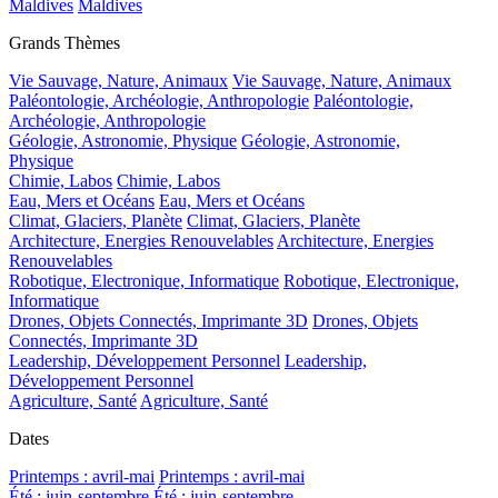
Maldives
Maldives
Grands Thèmes
Vie Sauvage, Nature, Animaux
Vie Sauvage, Nature, Animaux
Paléontologie, Archéologie, Anthropologie
Paléontologie,
Archéologie, Anthropologie
Géologie, Astronomie, Physique
Géologie, Astronomie,
Physique
Chimie, Labos
Chimie, Labos
Eau, Mers et Océans
Eau, Mers et Océans
Climat, Glaciers, Planète
Climat, Glaciers, Planète
Architecture, Energies Renouvelables
Architecture, Energies
Renouvelables
Robotique, Electronique, Informatique
Robotique, Electronique,
Informatique
Drones, Objets Connectés, Imprimante 3D
Drones, Objets
Connectés, Imprimante 3D
Leadership, Développement Personnel
Leadership,
Développement Personnel
Agriculture, Santé
Agriculture, Santé
Dates
Printemps : avril-mai
Printemps : avril-mai
Été : juin-septembre
Été : juin-septembre