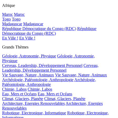
Afrique
Maroc
Maroc
Togo
Togo
Madagascar
Madagascar
République Démocratique du Congo (RDC)
République
Démocratique du Congo (RDC)
En Ville !
En Ville !
Grands Thèmes
Géologie, Astronomie, Physique
Géologie, Astronomie,
Physique
Cerveau, Leadership, Développement Personnel
Cerveau,
Leadership, Développement Personnel
Vie Sauvage, Nature, Animaux
Vie Sauvage, Nature, Animaux
Archéologie, Paléontologie, Anthropologie
Archéologie,
Paléontologie, Anthropologie
Chimie, Labos
Chimie, Labos
Eau, Mers et Océans
Eau, Mers et Océans
Climat, Glaciers, Planète
Climat, Glaciers, Planète
Architecture, Energies Renouvelables
Architecture, Energies
Renouvelables
Robotique, Electronique, Informatique
Robotique, Electronique,
Informatique