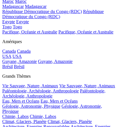
Maroc
Maroc
Madagascar
Madagascar
République Démocratique du Congo (RDC)
République
Démocratique du Congo (RDC)
Egypte
Egypte
Togo
Togo
Pacifique, Océanie et Australie
Pacifique, Océanie et Australie
Amériques
Canada
Canada
USA
USA
Guyane, Amazonie
Guyane, Amazonie
Brésil
Brésil
Grands Thèmes
Vie Sauvage, Nature, Animaux
Vie Sauvage, Nature, Animaux
Paléontologie, Archéologie, Anthropologie
Paléontologie,
Archéologie, Anthropologie
Eau, Mers et Océans
Eau, Mers et Océans
Géologie, Astronomie, Physique
Géologie, Astronomie,
Physique
Chimie, Labos
Chimie, Labos
Climat, Glaciers, Planète
Climat, Glaciers, Planète
Architecture, Energies Renouvelables
Architecture, Energies