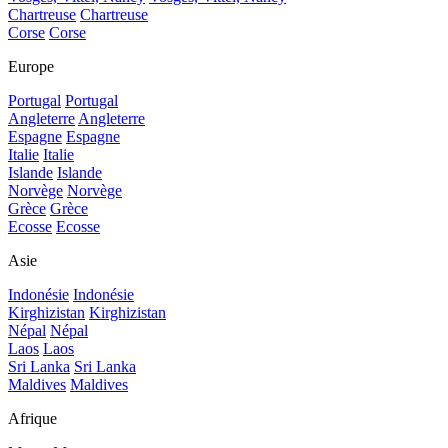
Chartreuse
Chartreuse
Corse
Corse
Europe
Portugal
Portugal
Angleterre
Angleterre
Espagne
Espagne
Italie
Italie
Islande
Islande
Norvège
Norvège
Grèce
Grèce
Ecosse
Ecosse
Asie
Indonésie
Indonésie
Kirghizistan
Kirghizistan
Népal
Népal
Laos
Laos
Sri Lanka
Sri Lanka
Maldives
Maldives
Afrique