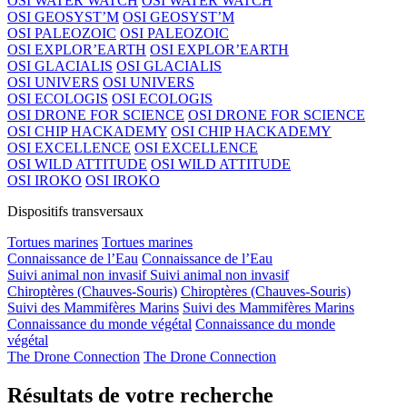
OSI WATER WATCH
OSI WATER WATCH
OSI GEOSYST’M
OSI GEOSYST’M
OSI PALEOZOIC
OSI PALEOZOIC
OSI EXPLOR’EARTH
OSI EXPLOR’EARTH
OSI GLACIALIS
OSI GLACIALIS
OSI UNIVERS
OSI UNIVERS
OSI ECOLOGIS
OSI ECOLOGIS
OSI DRONE FOR SCIENCE
OSI DRONE FOR SCIENCE
OSI CHIP HACKADEMY
OSI CHIP HACKADEMY
OSI EXCELLENCE
OSI EXCELLENCE
OSI WILD ATTITUDE
OSI WILD ATTITUDE
OSI IROKO
OSI IROKO
Dispositifs transversaux
Tortues marines
Tortues marines
Connaissance de l’Eau
Connaissance de l’Eau
Suivi animal non invasif
Suivi animal non invasif
Chiroptères (Chauves-Souris)
Chiroptères (Chauves-Souris)
Suivi des Mammifères Marins
Suivi des Mammifères Marins
Connaissance du monde végétal
Connaissance du monde
végétal
The Drone Connection
The Drone Connection
Résultats de votre recherche