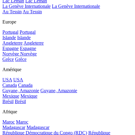
Lac Léman
Lac Léman
La Genève Internationale
La Genève Internationale
Au Tessin
Au Tessin
Europe
Portugal
Portugal
Islande
Islande
Angleterre
Angleterre
Espagne
Espagne
Norvège
Norvège
Grèce
Grèce
Amérique
USA
USA
Canada
Canada
Guyane, Amazonie
Guyane, Amazonie
Mexique
Mexique
Brésil
Brésil
Afrique
Maroc
Maroc
Madagascar
Madagascar
République Démocratique du Congo (RDC)
République