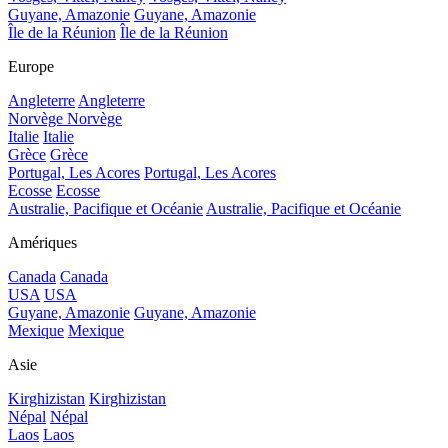
Guyane, Amazonie
Guyane, Amazonie
Île de la Réunion
Île de la Réunion
Europe
Angleterre
Angleterre
Norvège
Norvège
Italie
Italie
Grèce
Grèce
Portugal, Les Acores
Portugal, Les Acores
Ecosse
Ecosse
Australie, Pacifique et Océanie
Australie, Pacifique et Océanie
Amériques
Canada
Canada
USA
USA
Guyane, Amazonie
Guyane, Amazonie
Mexique
Mexique
Asie
Kirghizistan
Kirghizistan
Népal
Népal
Laos
Laos