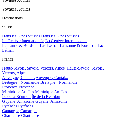
Voyages Adultes
Voyages Adultes
Destinations
Suisse
Dans les Alpes Suisses
Dans les Alpes Suisses
La Genève Internationale
La Genève Internationale
Lausanne & Bords du Lac Léman
Lausanne & Bords du Lac
Léman
France
Haute-Savoie, Savoie, Vercors, Alpes,
Haute-Savoie, Savoie,
Vercors, Alpes,
Auvergne, Cantal...
Auvergne, Cantal...
Bretagne - Normandie
Bretagne - Normandie
Provence
Provence
Martinique Antilles
Martinique Antilles
Île de la Réunion
Île de la Réunion
Guyane, Amazonie
Guyane, Amazonie
Pyrénées
Pyrénées
Camargue
Camargue
Chartreuse
Chartreuse