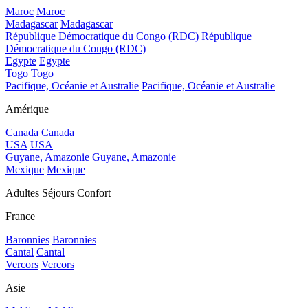
Maroc
Maroc
Madagascar
Madagascar
République Démocratique du Congo (RDC)
République
Démocratique du Congo (RDC)
Egypte
Egypte
Togo
Togo
Pacifique, Océanie et Australie
Pacifique, Océanie et Australie
Amérique
Canada
Canada
USA
USA
Guyane, Amazonie
Guyane, Amazonie
Mexique
Mexique
Adultes Séjours Confort
France
Baronnies
Baronnies
Cantal
Cantal
Vercors
Vercors
Asie