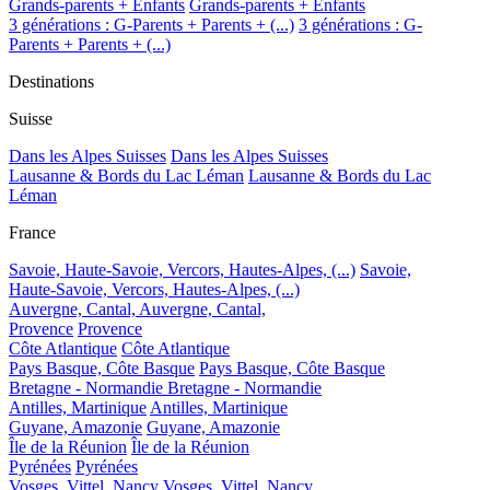
Grands-parents + Enfants
Grands-parents + Enfants
3 générations : G-Parents + Parents + (...)
3 générations : G-
Parents + Parents + (...)
Destinations
Suisse
Dans les Alpes Suisses
Dans les Alpes Suisses
Lausanne & Bords du Lac Léman
Lausanne & Bords du Lac
Léman
France
Savoie, Haute-Savoie, Vercors, Hautes-Alpes, (...)
Savoie,
Haute-Savoie, Vercors, Hautes-Alpes, (...)
Auvergne, Cantal,
Auvergne, Cantal,
Provence
Provence
Côte Atlantique
Côte Atlantique
Pays Basque, Côte Basque
Pays Basque, Côte Basque
Bretagne - Normandie
Bretagne - Normandie
Antilles, Martinique
Antilles, Martinique
Guyane, Amazonie
Guyane, Amazonie
Île de la Réunion
Île de la Réunion
Pyrénées
Pyrénées
Vosges, Vittel, Nancy
Vosges, Vittel, Nancy