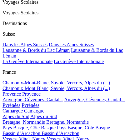
Voyages Scolaires
Voyages Scolaires
Destinations
Suisse
Dans les Alpes Suisses
Dans les Alpes Suisses
Lausanne & Bords du Lac Léman
Lausanne & Bords du Lac
Léman
La Genève Internationale
La Genève Internationale
France
Chamonix-Mont-Blanc, Savoie, Vercors, Alpes du (...)
Chamonix-Mont-Blanc, Savoie, Vercors, Alpes du (...)
Provence
Provence
Auvergne, Cévennes, Cantal...
Auvergne, Cévennes, Cantal...
Pyrénées
Pyrénées
Camargue
Camargue
Alpes du Sud
Alpes du Sud
Bretagne, Normandie
Bretagne, Normandie
Pays Basque, Côte Basque
Pays Basque, Côte Basque
Bassin d’Arcachon
Bassin d’Arcachon
Vosges, Vittel, Nancy
Vosges, Vittel, Nancy