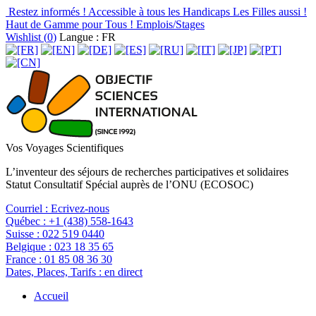
Restez informés !
Accessible à tous les Handicaps
Les Filles aussi !
Haut de Gamme pour Tous !
Emplois/Stages
Wishlist (
0
)
Langue : FR
Vos Voyages Scientifiques
L’inventeur des séjours de recherches participatives et solidaires
Statut Consultatif Spécial auprès de l’ONU (ECOSOC)
Courriel :
Ecrivez-nous
Québec :
+1 (438) 558-1643
Suisse :
022 519 0440
Belgique :
023 18 35 65
France :
01 85 08 36 30
Dates, Places, Tarifs :
en direct
Accueil