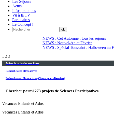
Les Séjours
Actus
Infos pratiques
Vu à la TV
Partenaires
Le Concept !
NEWS : Cet Automne : tous les séjours
NEWS : Nouvel-An et Février
NEWS : Spécial Toussaint : Halloween au Fi
1
2
3
Activer la recherche avec filtres
Recherche avec filtres activée
Recherche avec filtres activée (Cliquer pour désactiver)
Chercher parmi
273
projets de Sciences Participatives
Vacances Enfants et Ados
Vacances Enfants et Ados