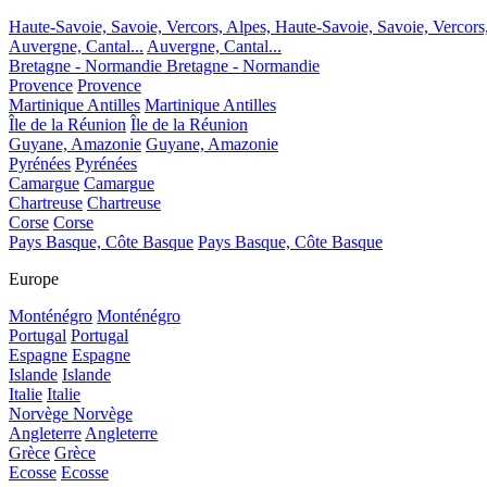
Haute-Savoie, Savoie, Vercors, Alpes,
Haute-Savoie, Savoie, Vercors
Auvergne, Cantal...
Auvergne, Cantal...
Bretagne - Normandie
Bretagne - Normandie
Provence
Provence
Martinique Antilles
Martinique Antilles
Île de la Réunion
Île de la Réunion
Guyane, Amazonie
Guyane, Amazonie
Pyrénées
Pyrénées
Camargue
Camargue
Chartreuse
Chartreuse
Corse
Corse
Pays Basque, Côte Basque
Pays Basque, Côte Basque
Europe
Monténégro
Monténégro
Portugal
Portugal
Espagne
Espagne
Islande
Islande
Italie
Italie
Norvège
Norvège
Angleterre
Angleterre
Grèce
Grèce
Ecosse
Ecosse