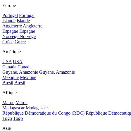
Europe
Portugal
Portugal
Islande
Islande
Angleterre
Angleterre
Espagne
Espagne
Norvège
Norvège
Grèce
Grèce
Amérique
USA
USA
Canada
Canada
Guyane, Amazonie
Guyane, Amazonie
Mexique
Mexique
Brésil
Brésil
Afrique
Maroc
Maroc
Madagascar
Madagascar
République Démocratique du Congo (RDC)
République Démocrati
Togo
Togo
Asie