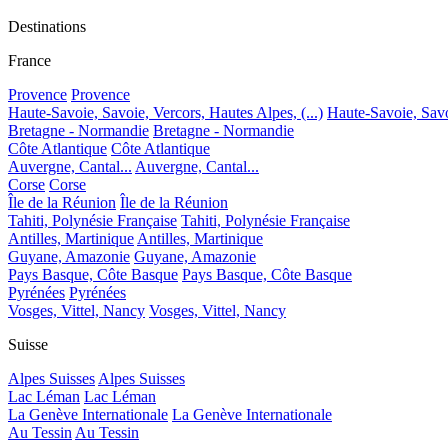
Destinations
France
Provence
Provence
Haute-Savoie, Savoie, Vercors, Hautes Alpes, (...)
Haute-Savoie, Savoi
Bretagne - Normandie
Bretagne - Normandie
Côte Atlantique
Côte Atlantique
Auvergne, Cantal...
Auvergne, Cantal...
Corse
Corse
Île de la Réunion
Île de la Réunion
Tahiti, Polynésie Française
Tahiti, Polynésie Française
Antilles, Martinique
Antilles, Martinique
Guyane, Amazonie
Guyane, Amazonie
Pays Basque, Côte Basque
Pays Basque, Côte Basque
Pyrénées
Pyrénées
Vosges, Vittel, Nancy
Vosges, Vittel, Nancy
Suisse
Alpes Suisses
Alpes Suisses
Lac Léman
Lac Léman
La Genève Internationale
La Genève Internationale
Au Tessin
Au Tessin