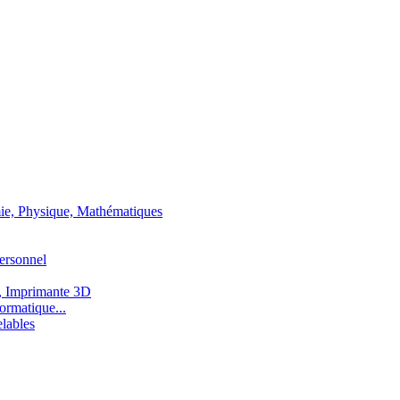
ie, Physique, Mathématiques
ersonnel
, Imprimante 3D
ormatique...
lables