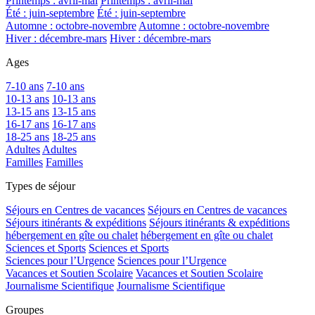
Printemps : avril-mai
Printemps : avril-mai
Été : juin-septembre
Été : juin-septembre
Automne : octobre-novembre
Automne : octobre-novembre
Hiver : décembre-mars
Hiver : décembre-mars
Ages
7-10 ans
7-10 ans
10-13 ans
10-13 ans
13-15 ans
13-15 ans
16-17 ans
16-17 ans
18-25 ans
18-25 ans
Adultes
Adultes
Familles
Familles
Types de séjour
Séjours en Centres de vacances
Séjours en Centres de vacances
Séjours itinérants & expéditions
Séjours itinérants & expéditions
hébergement en gîte ou chalet
hébergement en gîte ou chalet
Sciences et Sports
Sciences et Sports
Sciences pour l’Urgence
Sciences pour l’Urgence
Vacances et Soutien Scolaire
Vacances et Soutien Scolaire
Journalisme Scientifique
Journalisme Scientifique
Groupes