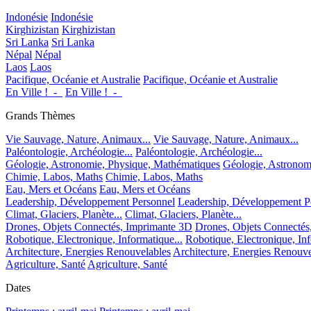
Indonésie
Indonésie
Kirghizistan
Kirghizistan
Sri Lanka
Sri Lanka
Népal
Népal
Laos
Laos
Pacifique, Océanie et Australie
Pacifique, Océanie et Australie
En Ville !_-_
En Ville !_-_
Grands Thèmes
Vie Sauvage, Nature, Animaux...
Vie Sauvage, Nature, Animaux...
Paléontologie, Archéologie...
Paléontologie, Archéologie...
Géologie, Astronomie, Physique, Mathématiques
Géologie, Astronom
Chimie, Labos, Maths
Chimie, Labos, Maths
Eau, Mers et Océans
Eau, Mers et Océans
Leadership, Développement Personnel
Leadership, Développement P
Climat, Glaciers, Planète...
Climat, Glaciers, Planète...
Drones, Objets Connectés, Imprimante 3D
Drones, Objets Connectés
Robotique, Electronique, Informatique...
Robotique, Electronique, Inf
Architecture, Energies Renouvelables
Architecture, Energies Renouve
Agriculture, Santé
Agriculture, Santé
Dates