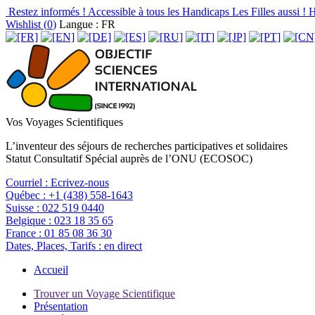
Restez informés !
Accessible à tous les Handicaps
Les Filles aussi !
H
Wishlist (
0
)
Langue : FR
Vos Voyages Scientifiques
L’inventeur des séjours de recherches participatives et solidaires
Statut Consultatif Spécial auprès de l’ONU (ECOSOC)
Courriel :
Ecrivez-nous
Québec :
+1 (438) 558-1643
Suisse :
022 519 0440
Belgique :
023 18 35 65
France :
01 85 08 36 30
Dates, Places, Tarifs :
en direct
Accueil
Trouver un Voyage Scientifique
Présentation