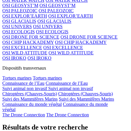
OSI WATER WATCH
OSI WATER WATCH
OSI GEOSYST’M
OSI GEOSYST’M
OSI PALEOZOIC
OSI PALEOZOIC
OSI EXPLOR’EARTH
OSI EXPLOR’EARTH
OSI GLACIALIS
OSI GLACIALIS
OSI UNIVERS
OSI UNIVERS
OSI ECOLOGIS
OSI ECOLOGIS
OSI DRONE FOR SCIENCE
OSI DRONE FOR SCIENCE
OSI CHIP HACKADEMY
OSI CHIP HACKADEMY
OSI EXCELLENCE
OSI EXCELLENCE
OSI WILD ATTITUDE
OSI WILD ATTITUDE
OSI IROKO
OSI IROKO
Dispositifs transversaux
Tortues marines
Tortues marines
Connaissance de l’Eau
Connaissance de l’Eau
Suivi animal non invasif
Suivi animal non invasif
Chiroptères (Chauves-Souris)
Chiroptères (Chauves-Souris)
Suivi des Mammifères Marins
Suivi des Mammifères Marins
Connaissance du monde végétal
Connaissance du monde
végétal
The Drone Connection
The Drone Connection
Résultats de votre recherche