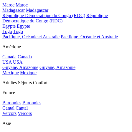
Maroc
Maroc
Madagascar
Madagascar
République Démocratique du Congo (RDC)
République
Démocratique du Congo (RDC)
Egypte
Egypte
Togo
Togo
Pacifique, Océanie et Australie
Pacifique, Océanie et Australie
Amérique
Canada
Canada
USA
USA
Guyane, Amazonie
Guyane, Amazonie
Mexique
Mexique
Adultes Séjours Confort
France
Baronnies
Baronnies
Cantal
Cantal
Vercors
Vercors
Asie