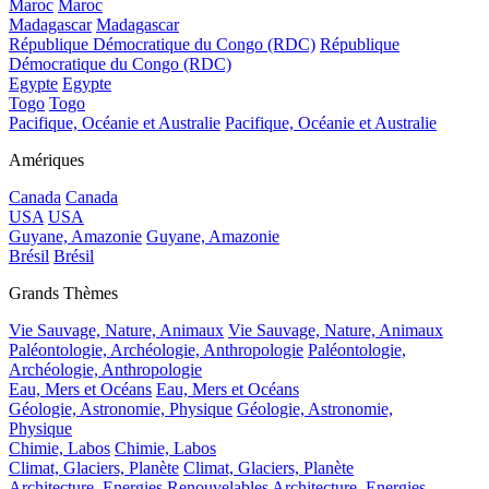
Maroc
Maroc
Madagascar
Madagascar
République Démocratique du Congo (RDC)
République
Démocratique du Congo (RDC)
Egypte
Egypte
Togo
Togo
Pacifique, Océanie et Australie
Pacifique, Océanie et Australie
Amériques
Canada
Canada
USA
USA
Guyane, Amazonie
Guyane, Amazonie
Brésil
Brésil
Grands Thèmes
Vie Sauvage, Nature, Animaux
Vie Sauvage, Nature, Animaux
Paléontologie, Archéologie, Anthropologie
Paléontologie,
Archéologie, Anthropologie
Eau, Mers et Océans
Eau, Mers et Océans
Géologie, Astronomie, Physique
Géologie, Astronomie,
Physique
Chimie, Labos
Chimie, Labos
Climat, Glaciers, Planète
Climat, Glaciers, Planète
Architecture, Energies Renouvelables
Architecture, Energies