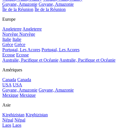
Guyane, Amazonie
Guyane, Amazonie
Île de la Réunion
Île de la Réunion
Europe
Angleterre
Angleterre
Norvège
Norvège
Italie
Italie
Grèce
Grèce
Portugal, Les Acores
Portugal, Les Acores
Ecosse
Ecosse
Australie, Pacifique et Océanie
Australie, Pacifique et Océanie
Amériques
Canada
Canada
USA
USA
Guyane, Amazonie
Guyane, Amazonie
Mexique
Mexique
Asie
Kirghizistan
Kirghizistan
Népal
Népal
Laos
Laos