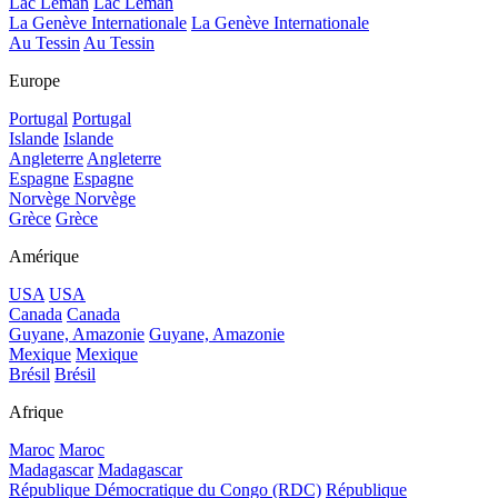
Lac Léman
Lac Léman
La Genève Internationale
La Genève Internationale
Au Tessin
Au Tessin
Europe
Portugal
Portugal
Islande
Islande
Angleterre
Angleterre
Espagne
Espagne
Norvège
Norvège
Grèce
Grèce
Amérique
USA
USA
Canada
Canada
Guyane, Amazonie
Guyane, Amazonie
Mexique
Mexique
Brésil
Brésil
Afrique
Maroc
Maroc
Madagascar
Madagascar
République Démocratique du Congo (RDC)
République