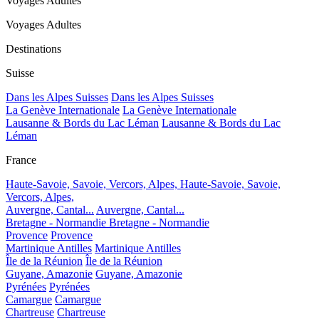
Voyages Adultes
Voyages Adultes
Destinations
Suisse
Dans les Alpes Suisses
Dans les Alpes Suisses
La Genève Internationale
La Genève Internationale
Lausanne & Bords du Lac Léman
Lausanne & Bords du Lac
Léman
France
Haute-Savoie, Savoie, Vercors, Alpes,
Haute-Savoie, Savoie,
Vercors, Alpes,
Auvergne, Cantal...
Auvergne, Cantal...
Bretagne - Normandie
Bretagne - Normandie
Provence
Provence
Martinique Antilles
Martinique Antilles
Île de la Réunion
Île de la Réunion
Guyane, Amazonie
Guyane, Amazonie
Pyrénées
Pyrénées
Camargue
Camargue
Chartreuse
Chartreuse