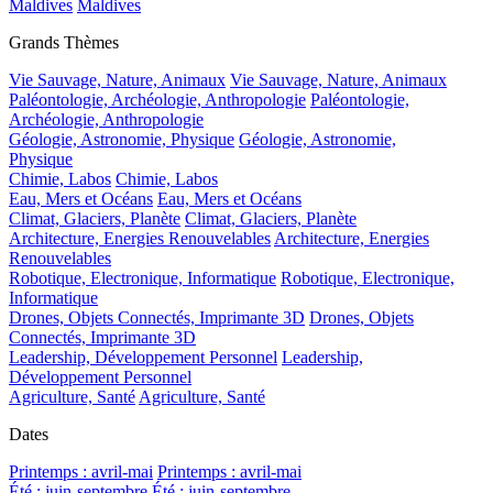
Maldives
Maldives
Grands Thèmes
Vie Sauvage, Nature, Animaux
Vie Sauvage, Nature, Animaux
Paléontologie, Archéologie, Anthropologie
Paléontologie,
Archéologie, Anthropologie
Géologie, Astronomie, Physique
Géologie, Astronomie,
Physique
Chimie, Labos
Chimie, Labos
Eau, Mers et Océans
Eau, Mers et Océans
Climat, Glaciers, Planète
Climat, Glaciers, Planète
Architecture, Energies Renouvelables
Architecture, Energies
Renouvelables
Robotique, Electronique, Informatique
Robotique, Electronique,
Informatique
Drones, Objets Connectés, Imprimante 3D
Drones, Objets
Connectés, Imprimante 3D
Leadership, Développement Personnel
Leadership,
Développement Personnel
Agriculture, Santé
Agriculture, Santé
Dates
Printemps : avril-mai
Printemps : avril-mai
Été : juin-septembre
Été : juin-septembre