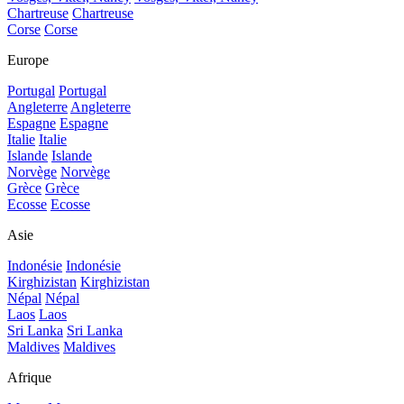
Chartreuse
Chartreuse
Corse
Corse
Europe
Portugal
Portugal
Angleterre
Angleterre
Espagne
Espagne
Italie
Italie
Islande
Islande
Norvège
Norvège
Grèce
Grèce
Ecosse
Ecosse
Asie
Indonésie
Indonésie
Kirghizistan
Kirghizistan
Népal
Népal
Laos
Laos
Sri Lanka
Sri Lanka
Maldives
Maldives
Afrique