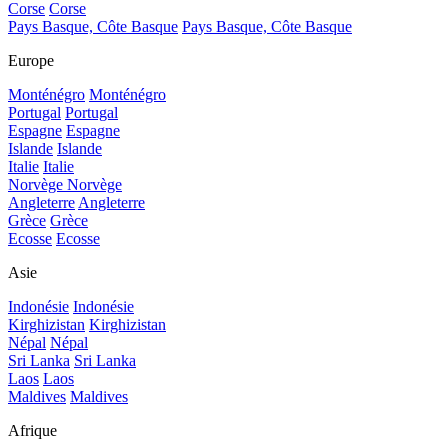
Corse
Corse
Pays Basque, Côte Basque
Pays Basque, Côte Basque
Europe
Monténégro
Monténégro
Portugal
Portugal
Espagne
Espagne
Islande
Islande
Italie
Italie
Norvège
Norvège
Angleterre
Angleterre
Grèce
Grèce
Ecosse
Ecosse
Asie
Indonésie
Indonésie
Kirghizistan
Kirghizistan
Népal
Népal
Sri Lanka
Sri Lanka
Laos
Laos
Maldives
Maldives
Afrique