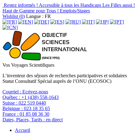
Restez informés !
Accessible à tous les Handicaps
Les Filles aussi !
Haut de Gamme pour Tous !
Emplois/Stages
Wishlist (
0
)
Langue : FR
Vos Voyages Scientifiques
L’inventeur des séjours de recherches participatives et solidaires
Statut Consultatif Spécial auprès de l’ONU (ECOSOC)
Courriel :
Ecrivez-nous
Québec :
+1 (438) 558-1643
Suisse :
022 519 0440
Belgique :
023 18 35 65
France :
01 85 08 36 30
Dates, Places, Tarifs :
en direct
Accueil