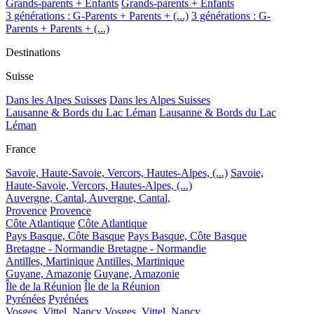
Grands-parents + Enfants
Grands-parents + Enfants
3 générations : G-Parents + Parents + (...)
3 générations : G-
Parents + Parents + (...)
Destinations
Suisse
Dans les Alpes Suisses
Dans les Alpes Suisses
Lausanne & Bords du Lac Léman
Lausanne & Bords du Lac
Léman
France
Savoie, Haute-Savoie, Vercors, Hautes-Alpes, (...)
Savoie,
Haute-Savoie, Vercors, Hautes-Alpes, (...)
Auvergne, Cantal,
Auvergne, Cantal,
Provence
Provence
Côte Atlantique
Côte Atlantique
Pays Basque, Côte Basque
Pays Basque, Côte Basque
Bretagne - Normandie
Bretagne - Normandie
Antilles, Martinique
Antilles, Martinique
Guyane, Amazonie
Guyane, Amazonie
Île de la Réunion
Île de la Réunion
Pyrénées
Pyrénées
Vosges, Vittel, Nancy
Vosges, Vittel, Nancy