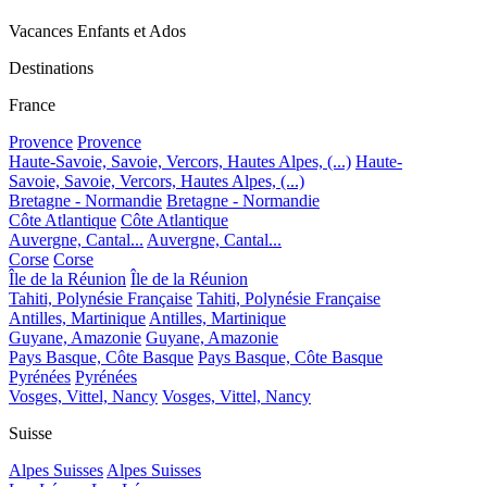
Vacances Enfants et Ados
Destinations
France
Provence
Provence
Haute-Savoie, Savoie, Vercors, Hautes Alpes, (...)
Haute-
Savoie, Savoie, Vercors, Hautes Alpes, (...)
Bretagne - Normandie
Bretagne - Normandie
Côte Atlantique
Côte Atlantique
Auvergne, Cantal...
Auvergne, Cantal...
Corse
Corse
Île de la Réunion
Île de la Réunion
Tahiti, Polynésie Française
Tahiti, Polynésie Française
Antilles, Martinique
Antilles, Martinique
Guyane, Amazonie
Guyane, Amazonie
Pays Basque, Côte Basque
Pays Basque, Côte Basque
Pyrénées
Pyrénées
Vosges, Vittel, Nancy
Vosges, Vittel, Nancy
Suisse
Alpes Suisses
Alpes Suisses