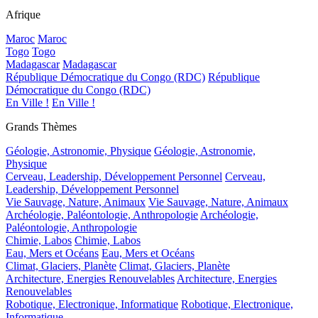
Afrique
Maroc
Maroc
Togo
Togo
Madagascar
Madagascar
République Démocratique du Congo (RDC)
République
Démocratique du Congo (RDC)
En Ville !
En Ville !
Grands Thèmes
Géologie, Astronomie, Physique
Géologie, Astronomie,
Physique
Cerveau, Leadership, Développement Personnel
Cerveau,
Leadership, Développement Personnel
Vie Sauvage, Nature, Animaux
Vie Sauvage, Nature, Animaux
Archéologie, Paléontologie, Anthropologie
Archéologie,
Paléontologie, Anthropologie
Chimie, Labos
Chimie, Labos
Eau, Mers et Océans
Eau, Mers et Océans
Climat, Glaciers, Planète
Climat, Glaciers, Planète
Architecture, Energies Renouvelables
Architecture, Energies
Renouvelables
Robotique, Electronique, Informatique
Robotique, Electronique,
Informatique