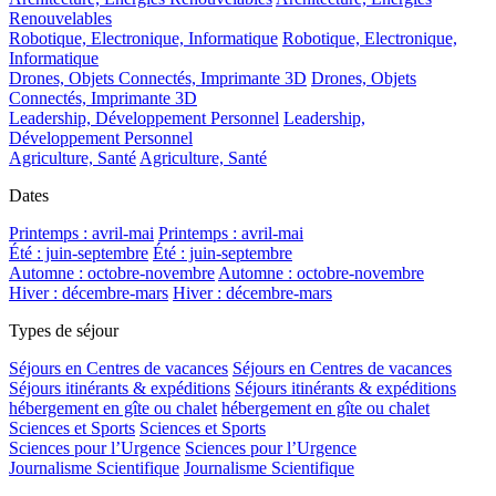
Renouvelables
Robotique, Electronique, Informatique
Robotique, Electronique,
Informatique
Drones, Objets Connectés, Imprimante 3D
Drones, Objets
Connectés, Imprimante 3D
Leadership, Développement Personnel
Leadership,
Développement Personnel
Agriculture, Santé
Agriculture, Santé
Dates
Printemps : avril-mai
Printemps : avril-mai
Été : juin-septembre
Été : juin-septembre
Automne : octobre-novembre
Automne : octobre-novembre
Hiver : décembre-mars
Hiver : décembre-mars
Types de séjour
Séjours en Centres de vacances
Séjours en Centres de vacances
Séjours itinérants & expéditions
Séjours itinérants & expéditions
hébergement en gîte ou chalet
hébergement en gîte ou chalet
Sciences et Sports
Sciences et Sports
Sciences pour l’Urgence
Sciences pour l’Urgence
Journalisme Scientifique
Journalisme Scientifique