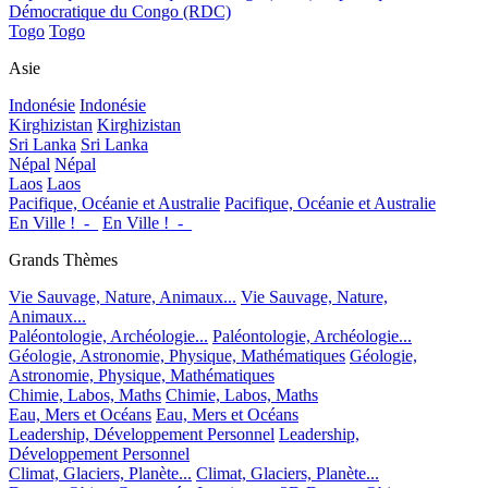
Démocratique du Congo (RDC)
Togo
Togo
Asie
Indonésie
Indonésie
Kirghizistan
Kirghizistan
Sri Lanka
Sri Lanka
Népal
Népal
Laos
Laos
Pacifique, Océanie et Australie
Pacifique, Océanie et Australie
En Ville !_-_
En Ville !_-_
Grands Thèmes
Vie Sauvage, Nature, Animaux...
Vie Sauvage, Nature,
Animaux...
Paléontologie, Archéologie...
Paléontologie, Archéologie...
Géologie, Astronomie, Physique, Mathématiques
Géologie,
Astronomie, Physique, Mathématiques
Chimie, Labos, Maths
Chimie, Labos, Maths
Eau, Mers et Océans
Eau, Mers et Océans
Leadership, Développement Personnel
Leadership,
Développement Personnel
Climat, Glaciers, Planète...
Climat, Glaciers, Planète...