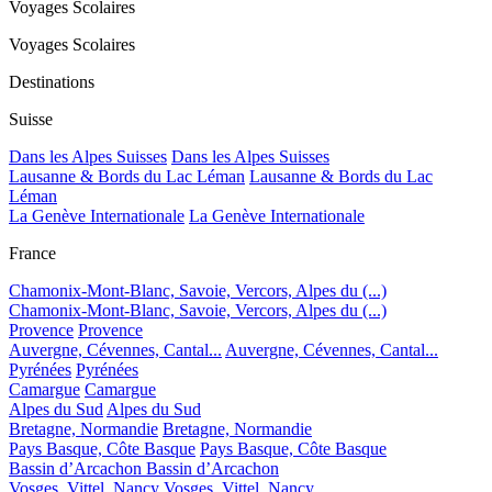
Voyages Scolaires
Voyages Scolaires
Destinations
Suisse
Dans les Alpes Suisses
Dans les Alpes Suisses
Lausanne & Bords du Lac Léman
Lausanne & Bords du Lac
Léman
La Genève Internationale
La Genève Internationale
France
Chamonix-Mont-Blanc, Savoie, Vercors, Alpes du (...)
Chamonix-Mont-Blanc, Savoie, Vercors, Alpes du (...)
Provence
Provence
Auvergne, Cévennes, Cantal...
Auvergne, Cévennes, Cantal...
Pyrénées
Pyrénées
Camargue
Camargue
Alpes du Sud
Alpes du Sud
Bretagne, Normandie
Bretagne, Normandie
Pays Basque, Côte Basque
Pays Basque, Côte Basque
Bassin d’Arcachon
Bassin d’Arcachon
Vosges, Vittel, Nancy
Vosges, Vittel, Nancy