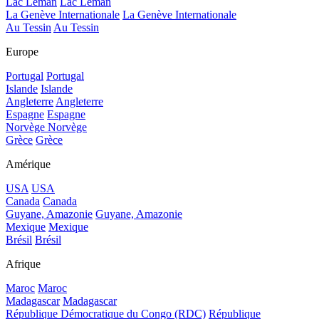
Lac Léman
Lac Léman
La Genève Internationale
La Genève Internationale
Au Tessin
Au Tessin
Europe
Portugal
Portugal
Islande
Islande
Angleterre
Angleterre
Espagne
Espagne
Norvège
Norvège
Grèce
Grèce
Amérique
USA
USA
Canada
Canada
Guyane, Amazonie
Guyane, Amazonie
Mexique
Mexique
Brésil
Brésil
Afrique
Maroc
Maroc
Madagascar
Madagascar
République Démocratique du Congo (RDC)
République