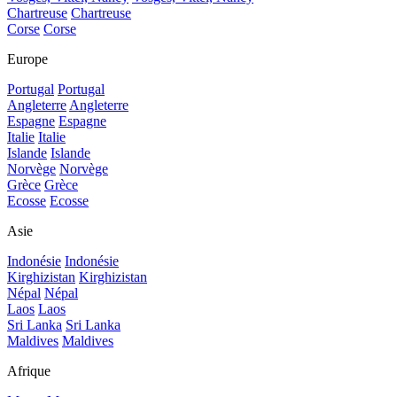
Chartreuse
Chartreuse
Corse
Corse
Europe
Portugal
Portugal
Angleterre
Angleterre
Espagne
Espagne
Italie
Italie
Islande
Islande
Norvège
Norvège
Grèce
Grèce
Ecosse
Ecosse
Asie
Indonésie
Indonésie
Kirghizistan
Kirghizistan
Népal
Népal
Laos
Laos
Sri Lanka
Sri Lanka
Maldives
Maldives
Afrique