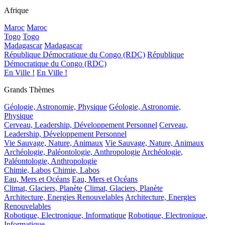
Afrique
Maroc
Maroc
Togo
Togo
Madagascar
Madagascar
République Démocratique du Congo (RDC)
République
Démocratique du Congo (RDC)
En Ville !
En Ville !
Grands Thèmes
Géologie, Astronomie, Physique
Géologie, Astronomie,
Physique
Cerveau, Leadership, Développement Personnel
Cerveau,
Leadership, Développement Personnel
Vie Sauvage, Nature, Animaux
Vie Sauvage, Nature, Animaux
Archéologie, Paléontologie, Anthropologie
Archéologie,
Paléontologie, Anthropologie
Chimie, Labos
Chimie, Labos
Eau, Mers et Océans
Eau, Mers et Océans
Climat, Glaciers, Planète
Climat, Glaciers, Planète
Architecture, Energies Renouvelables
Architecture, Energies
Renouvelables
Robotique, Electronique, Informatique
Robotique, Electronique,
Informatique