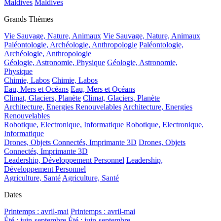
Maldives
Maldives
Grands Thèmes
Vie Sauvage, Nature, Animaux
Vie Sauvage, Nature, Animaux
Paléontologie, Archéologie, Anthropologie
Paléontologie,
Archéologie, Anthropologie
Géologie, Astronomie, Physique
Géologie, Astronomie,
Physique
Chimie, Labos
Chimie, Labos
Eau, Mers et Océans
Eau, Mers et Océans
Climat, Glaciers, Planète
Climat, Glaciers, Planète
Architecture, Energies Renouvelables
Architecture, Energies
Renouvelables
Robotique, Electronique, Informatique
Robotique, Electronique,
Informatique
Drones, Objets Connectés, Imprimante 3D
Drones, Objets
Connectés, Imprimante 3D
Leadership, Développement Personnel
Leadership,
Développement Personnel
Agriculture, Santé
Agriculture, Santé
Dates
Printemps : avril-mai
Printemps : avril-mai
Été : juin-septembre
Été : juin-septembre