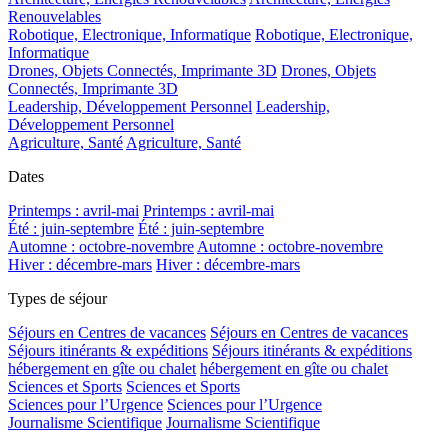
Renouvelables
Robotique, Electronique, Informatique
Robotique, Electronique,
Informatique
Drones, Objets Connectés, Imprimante 3D
Drones, Objets
Connectés, Imprimante 3D
Leadership, Développement Personnel
Leadership,
Développement Personnel
Agriculture, Santé
Agriculture, Santé
Dates
Printemps : avril-mai
Printemps : avril-mai
Été : juin-septembre
Été : juin-septembre
Automne : octobre-novembre
Automne : octobre-novembre
Hiver : décembre-mars
Hiver : décembre-mars
Types de séjour
Séjours en Centres de vacances
Séjours en Centres de vacances
Séjours itinérants & expéditions
Séjours itinérants & expéditions
hébergement en gîte ou chalet
hébergement en gîte ou chalet
Sciences et Sports
Sciences et Sports
Sciences pour l’Urgence
Sciences pour l’Urgence
Journalisme Scientifique
Journalisme Scientifique