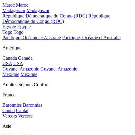
Maroc
Maroc
Madagascar
Madagascar
République Démocratique du Congo (RDC)
République
Démocratique du Congo (RDC)
Egypte
Egypte
Togo
Togo
Pacifique, Océanie et Australie
Pacifique, Océanie et Australie
Amérique
Canada
Canada
USA
USA
Guyane, Amazonie
Guyane, Amazonie
Mexique
Mexique
Adultes Séjours Confort
France
Baronnies
Baronnies
Cantal
Cantal
Vercors
Vercors
Asie