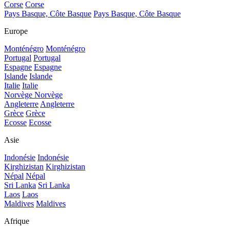
Corse
Corse
Pays Basque, Côte Basque
Pays Basque, Côte Basque
Europe
Monténégro
Monténégro
Portugal
Portugal
Espagne
Espagne
Islande
Islande
Italie
Italie
Norvège
Norvège
Angleterre
Angleterre
Grèce
Grèce
Ecosse
Ecosse
Asie
Indonésie
Indonésie
Kirghizistan
Kirghizistan
Népal
Népal
Sri Lanka
Sri Lanka
Laos
Laos
Maldives
Maldives
Afrique