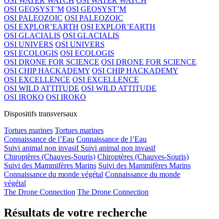
OSI WATER WATCH
OSI WATER WATCH
OSI GEOSYST’M
OSI GEOSYST’M
OSI PALEOZOIC
OSI PALEOZOIC
OSI EXPLOR’EARTH
OSI EXPLOR’EARTH
OSI GLACIALIS
OSI GLACIALIS
OSI UNIVERS
OSI UNIVERS
OSI ECOLOGIS
OSI ECOLOGIS
OSI DRONE FOR SCIENCE
OSI DRONE FOR SCIENCE
OSI CHIP HACKADEMY
OSI CHIP HACKADEMY
OSI EXCELLENCE
OSI EXCELLENCE
OSI WILD ATTITUDE
OSI WILD ATTITUDE
OSI IROKO
OSI IROKO
Dispositifs transversaux
Tortues marines
Tortues marines
Connaissance de l’Eau
Connaissance de l’Eau
Suivi animal non invasif
Suivi animal non invasif
Chiroptères (Chauves-Souris)
Chiroptères (Chauves-Souris)
Suivi des Mammifères Marins
Suivi des Mammifères Marins
Connaissance du monde végétal
Connaissance du monde
végétal
The Drone Connection
The Drone Connection
Résultats de votre recherche