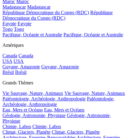
Maroc
Maroc
Madagascar
Madagascar
République Démocratique du Congo (RDC)
République
Démocratique du Congo (RDC)
Egypte
Egypte
Togo
Togo
Pacifique, Océanie et Australie
Pacifique, Océanie et Australie
Amériques
Canada
Canada
USA
USA
Guyane, Amazonie
Guyane, Amazonie
Brésil
Brésil
Grands Thèmes
Vie Sauvage, Nature, Animaux
Vie Sauvage, Nature, Animaux
Paléontologie, Archéologie, Anthropologie
Paléontologie,
Archéologie, Anthropologie
Eau, Mers et Océans
Eau, Mers et Océans
Géologie, Astronomie, Physique
Géologie, Astronomie,
Physique
Chimie, Labos
Chimie, Labos
Climat, Glaciers, Planète
Climat, Glaciers, Planète
Architecture, Energies Renouvelables
Architecture, Energies