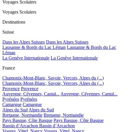
Voyages Scolaires
Voyages Scolaires
Destinations
Suisse
Dans les Alpes Suisses
Dans les Alpes Suisses
Lausanne & Bords du Lac Léman
Lausanne & Bords du Lac
Léman
La Genève Internationale
La Genève Internationale
France
Chamonix-Mont-Blanc, Savoie, Vercors, Alpes du (...)
Chamonix-Mont-Blanc, Savoie, Vercors, Alpes du (...)
Provence
Provence
Auvergne, Cévennes, Cantal...
Auvergne, Cévennes, Cantal...
Pyrénées
Pyrénées
Camargue
Camargue
Alpes du Sud
Alpes du Sud
Bretagne, Normandie
Bretagne, Normandie
Pays Basque, Côte Basque
Pays Basque, Côte Basque
Bassin d’Arcachon
Bassin d’Arcachon
Vosges, Vittel, Nancy
Vosges, Vittel, Nancy