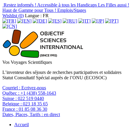
Restez informés !
Accessible à tous les Handicaps
Les Filles aussi !
Haut de Gamme pour Tous !
Emplois/Stages
Wishlist (
0
)
Langue : FR
Vos Voyages Scientifiques
L’inventeur des séjours de recherches participatives et solidaires
Statut Consultatif Spécial auprès de l’ONU (ECOSOC)
Courriel :
Ecrivez-nous
Québec :
+1 (438) 558-1643
Suisse :
022 519 0440
Belgique :
023 18 35 65
France :
01 85 08 36 30
Dates, Places, Tarifs :
en direct
Accueil