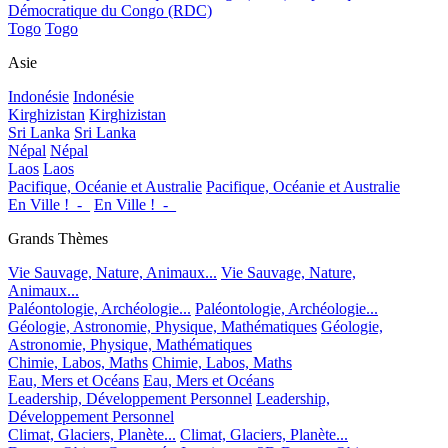
Démocratique du Congo (RDC)
Togo
Togo
Asie
Indonésie
Indonésie
Kirghizistan
Kirghizistan
Sri Lanka
Sri Lanka
Népal
Népal
Laos
Laos
Pacifique, Océanie et Australie
Pacifique, Océanie et Australie
En Ville !_-_
En Ville !_-_
Grands Thèmes
Vie Sauvage, Nature, Animaux...
Vie Sauvage, Nature,
Animaux...
Paléontologie, Archéologie...
Paléontologie, Archéologie...
Géologie, Astronomie, Physique, Mathématiques
Géologie,
Astronomie, Physique, Mathématiques
Chimie, Labos, Maths
Chimie, Labos, Maths
Eau, Mers et Océans
Eau, Mers et Océans
Leadership, Développement Personnel
Leadership,
Développement Personnel
Climat, Glaciers, Planète...
Climat, Glaciers, Planète...