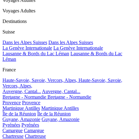
Voyages Adultes
Voyages Adultes
Destinations
Suisse
Dans les Alpes Suisses
Dans les Alpes Suisses
La Genève Internationale
La Genève Internationale
Lausanne & Bords du Lac Léman
Lausanne & Bords du Lac
Léman
France
Haute-Savoie, Savoie, Vercors, Alpes,
Haute-Savoie, Savoie,
Vercors, Alpes,
Auvergne, Cantal...
Auvergne, Cantal...
Bretagne - Normandie
Bretagne - Normandie
Provence
Provence
Martinique Antilles
Martinique Antilles
Île de la Réunion
Île de la Réunion
Guyane, Amazonie
Guyane, Amazonie
Pyrénées
Pyrénées
Camargue
Camargue
Chartreuse
Chartreuse