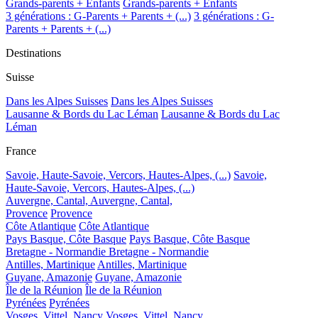
Grands-parents + Enfants
Grands-parents + Enfants
3 générations : G-Parents + Parents + (...)
3 générations : G-
Parents + Parents + (...)
Destinations
Suisse
Dans les Alpes Suisses
Dans les Alpes Suisses
Lausanne & Bords du Lac Léman
Lausanne & Bords du Lac
Léman
France
Savoie, Haute-Savoie, Vercors, Hautes-Alpes, (...)
Savoie,
Haute-Savoie, Vercors, Hautes-Alpes, (...)
Auvergne, Cantal,
Auvergne, Cantal,
Provence
Provence
Côte Atlantique
Côte Atlantique
Pays Basque, Côte Basque
Pays Basque, Côte Basque
Bretagne - Normandie
Bretagne - Normandie
Antilles, Martinique
Antilles, Martinique
Guyane, Amazonie
Guyane, Amazonie
Île de la Réunion
Île de la Réunion
Pyrénées
Pyrénées
Vosges, Vittel, Nancy
Vosges, Vittel, Nancy