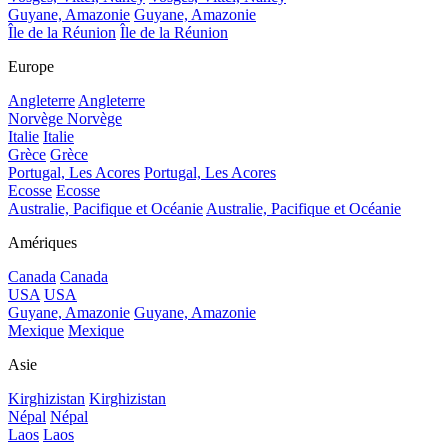
Guyane, Amazonie
Guyane, Amazonie
Île de la Réunion
Île de la Réunion
Europe
Angleterre
Angleterre
Norvège
Norvège
Italie
Italie
Grèce
Grèce
Portugal, Les Acores
Portugal, Les Acores
Ecosse
Ecosse
Australie, Pacifique et Océanie
Australie, Pacifique et Océanie
Amériques
Canada
Canada
USA
USA
Guyane, Amazonie
Guyane, Amazonie
Mexique
Mexique
Asie
Kirghizistan
Kirghizistan
Népal
Népal
Laos
Laos