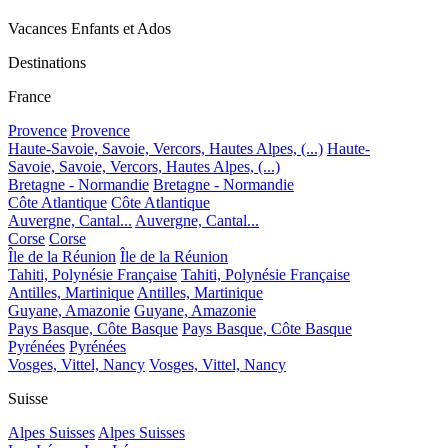
Vacances Enfants et Ados
Destinations
France
Provence
Provence
Haute-Savoie, Savoie, Vercors, Hautes Alpes, (...)
Haute-
Savoie, Savoie, Vercors, Hautes Alpes, (...)
Bretagne - Normandie
Bretagne - Normandie
Côte Atlantique
Côte Atlantique
Auvergne, Cantal...
Auvergne, Cantal...
Corse
Corse
Île de la Réunion
Île de la Réunion
Tahiti, Polynésie Française
Tahiti, Polynésie Française
Antilles, Martinique
Antilles, Martinique
Guyane, Amazonie
Guyane, Amazonie
Pays Basque, Côte Basque
Pays Basque, Côte Basque
Pyrénées
Pyrénées
Vosges, Vittel, Nancy
Vosges, Vittel, Nancy
Suisse
Alpes Suisses
Alpes Suisses