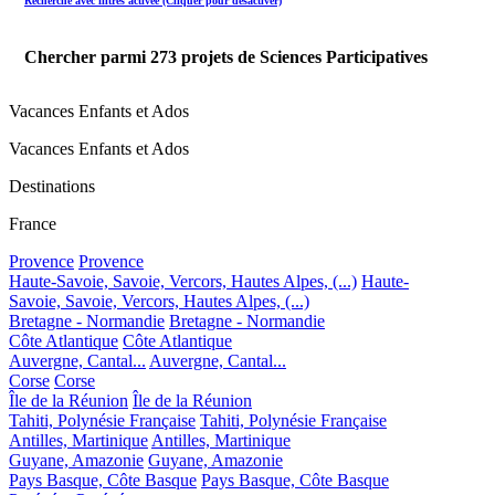
Recherche avec filtres activée (Cliquer pour désactiver)
Chercher parmi
273
projets de Sciences Participatives
Vacances Enfants et Ados
Vacances Enfants et Ados
Destinations
France
Provence
Provence
Haute-Savoie, Savoie, Vercors, Hautes Alpes, (...)
Haute-
Savoie, Savoie, Vercors, Hautes Alpes, (...)
Bretagne - Normandie
Bretagne - Normandie
Côte Atlantique
Côte Atlantique
Auvergne, Cantal...
Auvergne, Cantal...
Corse
Corse
Île de la Réunion
Île de la Réunion
Tahiti, Polynésie Française
Tahiti, Polynésie Française
Antilles, Martinique
Antilles, Martinique
Guyane, Amazonie
Guyane, Amazonie
Pays Basque, Côte Basque
Pays Basque, Côte Basque