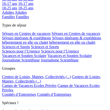
16-17 ans
16-17 ans
18-25 ans
18-25 ans
Adultes
Adultes
Familles
Familles
Types de séjour
Séjours en Centres de vacances
Séjours en Centres de vacances
Séjours itinérants & expéditions
Séjours itinérants & expéditions
hébergement en gîte ou chalet
hébergement en gîte ou chalet
Sciences et Sports
Sciences et Sports
Sciences pour l’Urgence
Sciences pour l’Urgence
Vacances et Soutien Scolaire
Vacances et Soutien Scolaire
Journalisme Scientifique
Journalisme Scientifique
Groupes
Centres de Loisirs, Mairies, Collectivités (...)
Centres de Loisirs,
Mairies, Collectivités (...)
Camps de Vacances Ecoles Privées
Camps de Vacances Ecoles
Privées
Comités d’Entreprises
Comités d’Entreprises
Spéciaux !