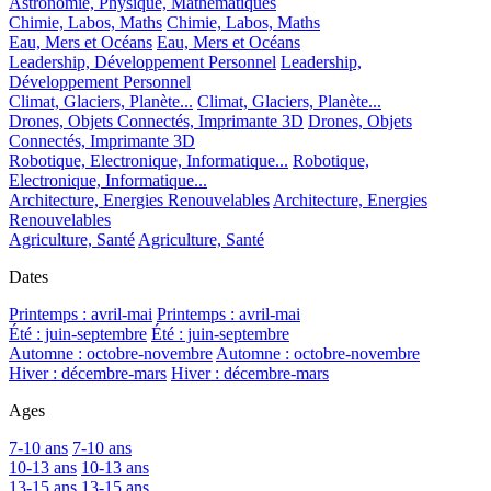
Astronomie, Physique, Mathématiques
Chimie, Labos, Maths
Chimie, Labos, Maths
Eau, Mers et Océans
Eau, Mers et Océans
Leadership, Développement Personnel
Leadership,
Développement Personnel
Climat, Glaciers, Planète...
Climat, Glaciers, Planète...
Drones, Objets Connectés, Imprimante 3D
Drones, Objets
Connectés, Imprimante 3D
Robotique, Electronique, Informatique...
Robotique,
Electronique, Informatique...
Architecture, Energies Renouvelables
Architecture, Energies
Renouvelables
Agriculture, Santé
Agriculture, Santé
Dates
Printemps : avril-mai
Printemps : avril-mai
Été : juin-septembre
Été : juin-septembre
Automne : octobre-novembre
Automne : octobre-novembre
Hiver : décembre-mars
Hiver : décembre-mars
Ages
7-10 ans
7-10 ans
10-13 ans
10-13 ans
13-15 ans
13-15 ans