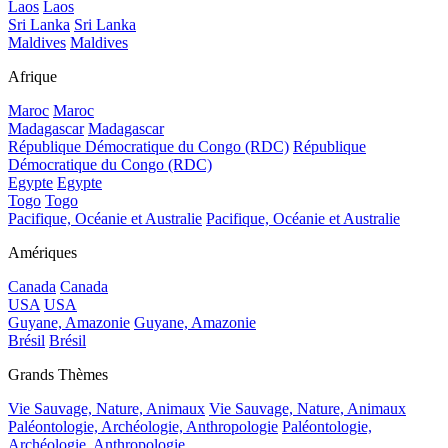
Laos
Laos
Sri Lanka
Sri Lanka
Maldives
Maldives
Afrique
Maroc
Maroc
Madagascar
Madagascar
République Démocratique du Congo (RDC)
République
Démocratique du Congo (RDC)
Egypte
Egypte
Togo
Togo
Pacifique, Océanie et Australie
Pacifique, Océanie et Australie
Amériques
Canada
Canada
USA
USA
Guyane, Amazonie
Guyane, Amazonie
Brésil
Brésil
Grands Thèmes
Vie Sauvage, Nature, Animaux
Vie Sauvage, Nature, Animaux
Paléontologie, Archéologie, Anthropologie
Paléontologie,
Archéologie, Anthropologie