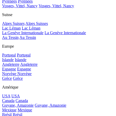
Pyrénées
Pyrénées
Vosges, Vittel, Nancy
Vosges, Vittel, Nancy
Suisse
Alpes Suisses
Alpes Suisses
Lac Léman
Lac Léman
La Genève Internationale
La Genève Internationale
Au Tessin
Au Tessin
Europe
Portugal
Portugal
Islande
Islande
Angleterre
Angleterre
Espagne
Espagne
Norvège
Norvège
Grèce
Grèce
Amérique
USA
USA
Canada
Canada
Guyane, Amazonie
Guyane, Amazonie
Mexique
Mexique
Brésil
Brésil