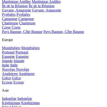
Martinique Antilles
Martinique Antilles
Île de la Réunion
Île de la Réunion
Guyane, Amazonie
Guyane, Amazonie
Pyrénées
Pyrénées
Camargue
Camargue
Chartreuse
Chartreuse
Corse
Corse
Pays Basque, Côte Basque
Pays Basque, Côte Basque
Europe
Monténégro
Monténégro
Portugal
Portugal
Espagne
Espagne
Islande
Islande
Italie
Italie
Norvège
Norvège
Angleterre
Angleterre
Grèce
Grèce
Ecosse
Ecosse
Asie
Indonésie
Indonésie
Kirghizistan
Kirghizistan