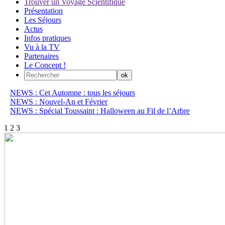
Trouver un Voyage Scientifique
Présentation
Les Séjours
Actus
Infos pratiques
Vu à la TV
Partenaires
Le Concept !
NEWS : Cet Automne : tous les séjours
NEWS : Nouvel-An et Février
NEWS : Spécial Toussaint : Halloween au Fil de l’Arbre
1
2
3