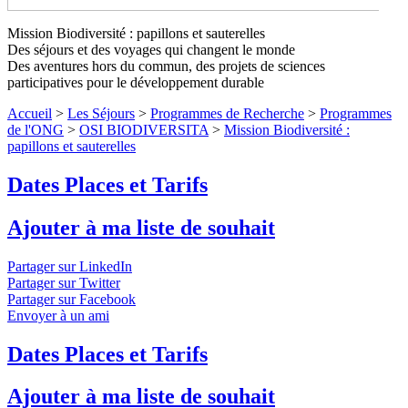
Mission Biodiversité : papillons et sauterelles
Mission Biodiversité : papillons et
Des séjours et des voyages qui changent le monde
sauterelles
Niveaux 1 à 4
Des aventures hors du commun, des projets de sciences
participatives pour le développement durable
Partez à la découverte des petites bêtes en réalisant des
Accueil
>
Les Séjours
>
Programmes de Recherche
>
Programmes
inventaires... comme des pros !
↓ Lire le descriptif détaillé plus
de l'ONG
>
OSI BIODIVERSITA
>
Mission Biodiversité :
bas ↓
Niveaux 1 à 4
papillons et sauterelles
Dates Places et Tarifs
Ajouter à ma liste de souhait
Partager sur LinkedIn
Partager sur Twitter
Partager sur Facebook
Envoyer à un ami
Dates Places et Tarifs
Ajouter à ma liste de souhait