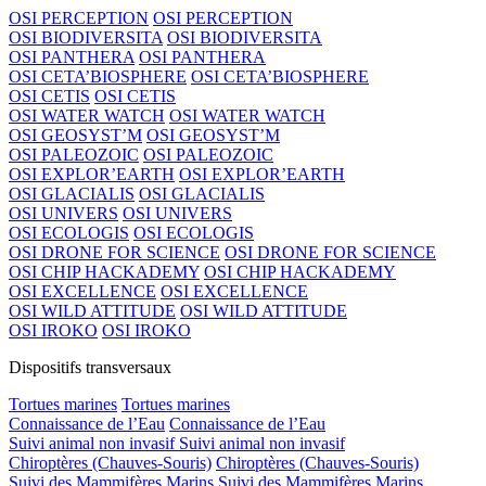
OSI PERCEPTION
OSI PERCEPTION
OSI BIODIVERSITA
OSI BIODIVERSITA
OSI PANTHERA
OSI PANTHERA
OSI CETA’BIOSPHERE
OSI CETA’BIOSPHERE
OSI CETIS
OSI CETIS
OSI WATER WATCH
OSI WATER WATCH
OSI GEOSYST’M
OSI GEOSYST’M
OSI PALEOZOIC
OSI PALEOZOIC
OSI EXPLOR’EARTH
OSI EXPLOR’EARTH
OSI GLACIALIS
OSI GLACIALIS
OSI UNIVERS
OSI UNIVERS
OSI ECOLOGIS
OSI ECOLOGIS
OSI DRONE FOR SCIENCE
OSI DRONE FOR SCIENCE
OSI CHIP HACKADEMY
OSI CHIP HACKADEMY
OSI EXCELLENCE
OSI EXCELLENCE
OSI WILD ATTITUDE
OSI WILD ATTITUDE
OSI IROKO
OSI IROKO
Dispositifs transversaux
Tortues marines
Tortues marines
Connaissance de l’Eau
Connaissance de l’Eau
Suivi animal non invasif
Suivi animal non invasif
Chiroptères (Chauves-Souris)
Chiroptères (Chauves-Souris)
Suivi des Mammifères Marins
Suivi des Mammifères Marins