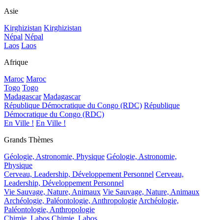
Asie
Kirghizistan
Kirghizistan
Népal
Népal
Laos
Laos
Afrique
Maroc
Maroc
Togo
Togo
Madagascar
Madagascar
République Démocratique du Congo (RDC)
République
Démocratique du Congo (RDC)
En Ville !
En Ville !
Grands Thèmes
Géologie, Astronomie, Physique
Géologie, Astronomie,
Physique
Cerveau, Leadership, Développement Personnel
Cerveau,
Leadership, Développement Personnel
Vie Sauvage, Nature, Animaux
Vie Sauvage, Nature, Animaux
Archéologie, Paléontologie, Anthropologie
Archéologie,
Paléontologie, Anthropologie
Chimie, Labos
Chimie, Labos