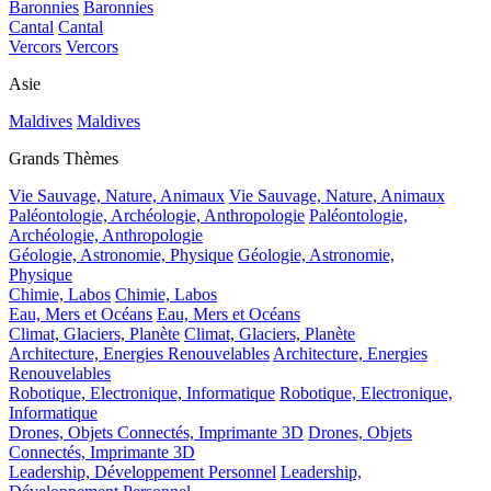
Baronnies
Baronnies
Cantal
Cantal
Vercors
Vercors
Asie
Maldives
Maldives
Grands Thèmes
Vie Sauvage, Nature, Animaux
Vie Sauvage, Nature, Animaux
Paléontologie, Archéologie, Anthropologie
Paléontologie,
Archéologie, Anthropologie
Géologie, Astronomie, Physique
Géologie, Astronomie,
Physique
Chimie, Labos
Chimie, Labos
Eau, Mers et Océans
Eau, Mers et Océans
Climat, Glaciers, Planète
Climat, Glaciers, Planète
Architecture, Energies Renouvelables
Architecture, Energies
Renouvelables
Robotique, Electronique, Informatique
Robotique, Electronique,
Informatique
Drones, Objets Connectés, Imprimante 3D
Drones, Objets
Connectés, Imprimante 3D
Leadership, Développement Personnel
Leadership,