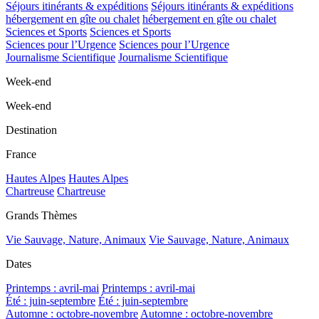
Séjours itinérants & expéditions
Séjours itinérants & expéditions
hébergement en gîte ou chalet
hébergement en gîte ou chalet
Sciences et Sports
Sciences et Sports
Sciences pour l’Urgence
Sciences pour l’Urgence
Journalisme Scientifique
Journalisme Scientifique
Week-end
Week-end
Destination
France
Hautes Alpes
Hautes Alpes
Chartreuse
Chartreuse
Grands Thèmes
Vie Sauvage, Nature, Animaux
Vie Sauvage, Nature, Animaux
Dates
Printemps : avril-mai
Printemps : avril-mai
Été : juin-septembre
Été : juin-septembre
Automne : octobre-novembre
Automne : octobre-novembre