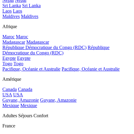
Népal
Népal
Sri Lanka
Sri Lanka
Laos
Laos
Maldives
Maldives
Afrique
Maroc
Maroc
Madagascar
Madagascar
République Démocratique du Congo (RDC)
République
Démocratique du Congo (RDC)
Egypte
Egypte
Togo
Togo
Pacifique, Océanie et Australie
Pacifique, Océanie et Australie
Amérique
Canada
Canada
USA
USA
Guyane, Amazonie
Guyane, Amazonie
Mexique
Mexique
Adultes Séjours Confort
France