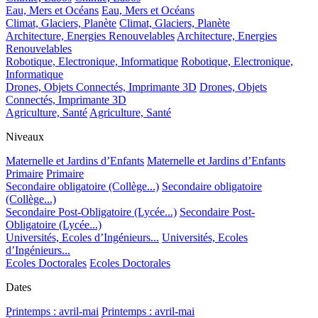
Eau, Mers et Océans
Eau, Mers et Océans
Climat, Glaciers, Planète
Climat, Glaciers, Planète
Architecture, Energies Renouvelables
Architecture, Energies
Renouvelables
Robotique, Electronique, Informatique
Robotique, Electronique,
Informatique
Drones, Objets Connectés, Imprimante 3D
Drones, Objets
Connectés, Imprimante 3D
Agriculture, Santé
Agriculture, Santé
Niveaux
Maternelle et Jardins d’Enfants
Maternelle et Jardins d’Enfants
Primaire
Primaire
Secondaire obligatoire (Collège...)
Secondaire obligatoire
(Collège...)
Secondaire Post-Obligatoire (Lycée...)
Secondaire Post-
Obligatoire (Lycée...)
Universités, Ecoles d’Ingénieurs...
Universités, Ecoles
d’Ingénieurs...
Ecoles Doctorales
Ecoles Doctorales
Dates
Printemps : avril-mai
Printemps : avril-mai