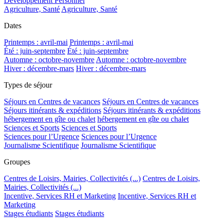
Développement Personnel
Agriculture, Santé
Agriculture, Santé
Dates
Printemps : avril-mai
Printemps : avril-mai
Été : juin-septembre
Été : juin-septembre
Automne : octobre-novembre
Automne : octobre-novembre
Hiver : décembre-mars
Hiver : décembre-mars
Types de séjour
Séjours en Centres de vacances
Séjours en Centres de vacances
Séjours itinérants & expéditions
Séjours itinérants & expéditions
hébergement en gîte ou chalet
hébergement en gîte ou chalet
Sciences et Sports
Sciences et Sports
Sciences pour l’Urgence
Sciences pour l’Urgence
Journalisme Scientifique
Journalisme Scientifique
Groupes
Centres de Loisirs, Mairies, Collectivités (...)
Centres de Loisirs,
Mairies, Collectivités (...)
Incentive, Services RH et Marketing
Incentive, Services RH et
Marketing
Stages étudiants
Stages étudiants