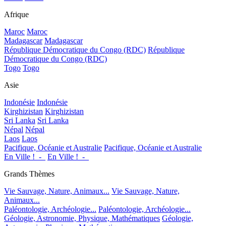
Afrique
Maroc
Maroc
Madagascar
Madagascar
République Démocratique du Congo (RDC)
République
Démocratique du Congo (RDC)
Togo
Togo
Asie
Indonésie
Indonésie
Kirghizistan
Kirghizistan
Sri Lanka
Sri Lanka
Népal
Népal
Laos
Laos
Pacifique, Océanie et Australie
Pacifique, Océanie et Australie
En Ville !_-_
En Ville !_-_
Grands Thèmes
Vie Sauvage, Nature, Animaux...
Vie Sauvage, Nature,
Animaux...
Paléontologie, Archéologie...
Paléontologie, Archéologie...
Géologie, Astronomie, Physique, Mathématiques
Géologie,