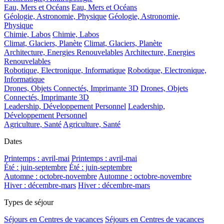
Eau, Mers et Océans
Eau, Mers et Océans
Géologie, Astronomie, Physique
Géologie, Astronomie,
Physique
Chimie, Labos
Chimie, Labos
Climat, Glaciers, Planète
Climat, Glaciers, Planète
Architecture, Energies Renouvelables
Architecture, Energies
Renouvelables
Robotique, Electronique, Informatique
Robotique, Electronique,
Informatique
Drones, Objets Connectés, Imprimante 3D
Drones, Objets
Connectés, Imprimante 3D
Leadership, Développement Personnel
Leadership,
Développement Personnel
Agriculture, Santé
Agriculture, Santé
Dates
Printemps : avril-mai
Printemps : avril-mai
Été : juin-septembre
Été : juin-septembre
Automne : octobre-novembre
Automne : octobre-novembre
Hiver : décembre-mars
Hiver : décembre-mars
Types de séjour
Séjours en Centres de vacances
Séjours en Centres de vacances