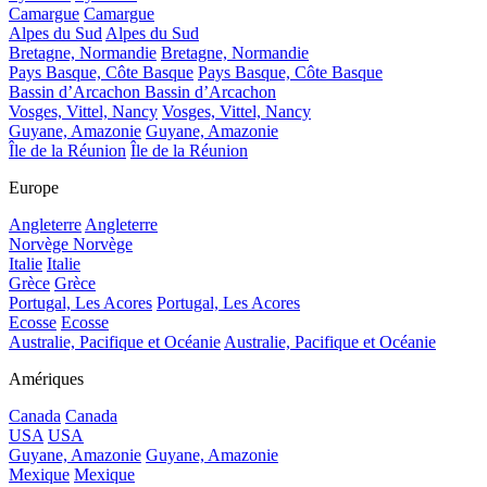
Camargue
Camargue
Alpes du Sud
Alpes du Sud
Bretagne, Normandie
Bretagne, Normandie
Pays Basque, Côte Basque
Pays Basque, Côte Basque
Bassin d’Arcachon
Bassin d’Arcachon
Vosges, Vittel, Nancy
Vosges, Vittel, Nancy
Guyane, Amazonie
Guyane, Amazonie
Île de la Réunion
Île de la Réunion
Europe
Angleterre
Angleterre
Norvège
Norvège
Italie
Italie
Grèce
Grèce
Portugal, Les Acores
Portugal, Les Acores
Ecosse
Ecosse
Australie, Pacifique et Océanie
Australie, Pacifique et Océanie
Amériques
Canada
Canada
USA
USA
Guyane, Amazonie
Guyane, Amazonie
Mexique
Mexique