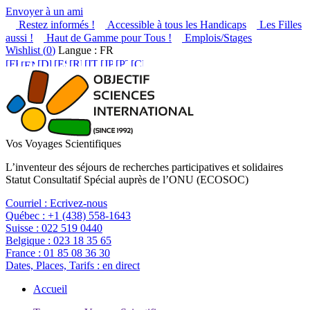
Envoyer à un ami
Restez informés !
Accessible à tous les Handicaps
Les Filles
aussi !
Haut de Gamme pour Tous !
Emplois/Stages
Wishlist (
0
)
Langue : FR
Vos Voyages Scientifiques
L’inventeur des séjours de recherches participatives et solidaires
Statut Consultatif Spécial auprès de l’ONU (ECOSOC)
Courriel :
Ecrivez-nous
Québec :
+1 (438) 558-1643
Suisse :
022 519 0440
Belgique :
023 18 35 65
France :
01 85 08 36 30
Dates, Places, Tarifs :
en direct
Accueil