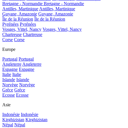
Bretagne - Normandie
Bretagne - Normandie
Antilles, Martinique
Antilles, Martinique
Guyane, Amazonie
Guyane, Amazonie
Île de la Réunion
Île de la Réunion
Pyrénées
Pyrénées
Vosges, Vittel, Nancy
Vosges, Vittel, Nancy
Chartreuse
Chartreuse
Corse
Corse
Europe
Portugal
Portugal
Angleterre
Angleterre
Espagne
Espagne
Italie
Italie
Islande
Islande
Norvège
Norvège
Grèce
Grèce
Ecosse
Ecosse
Asie
Indonésie
Indonésie
Kirghizistan
Kirghizistan
Népal
Népal