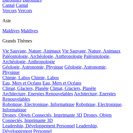
Cantal
Cantal
Vercors
Vercors
Asie
Maldives
Maldives
Grands Thèmes
Vie Sauvage, Nature, Animaux
Vie Sauvage, Nature, Animaux
Paléontologie, Archéologie, Anthropologie
Paléontologie,
Archéologie, Anthropologie
Géologie, Astronomie, Physique
Géologie, Astronomie,
Physique
Chimie, Labos
Chimie, Labos
Eau, Mers et Océans
Eau, Mers et Océans
Climat, Glaciers, Planète
Climat, Glaciers, Planète
Architecture, Energies Renouvelables
Architecture, Energies
Renouvelables
Robotique, Electronique, Informatique
Robotique, Electronique,
Informatique
Drones, Objets Connectés, Imprimante 3D
Drones, Objets
Connectés, Imprimante 3D
Leadership, Développement Personnel
Leadership,
Développement Personnel