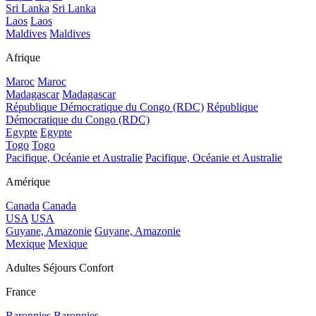
Sri Lanka
Sri Lanka
Laos
Laos
Maldives
Maldives
Afrique
Maroc
Maroc
Madagascar
Madagascar
République Démocratique du Congo (RDC)
République
Démocratique du Congo (RDC)
Egypte
Egypte
Togo
Togo
Pacifique, Océanie et Australie
Pacifique, Océanie et Australie
Amérique
Canada
Canada
USA
USA
Guyane, Amazonie
Guyane, Amazonie
Mexique
Mexique
Adultes Séjours Confort
France
Baronnies
Baronnies