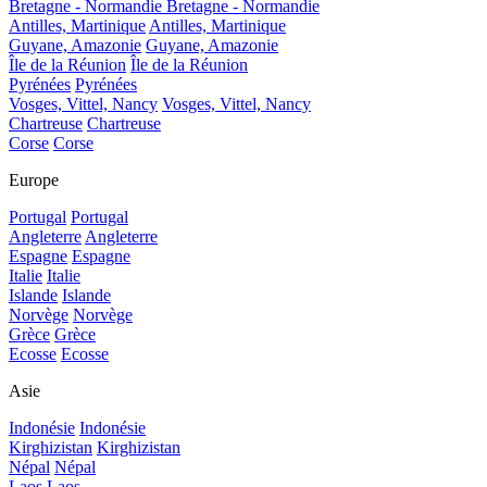
Bretagne - Normandie
Bretagne - Normandie
Antilles, Martinique
Antilles, Martinique
Guyane, Amazonie
Guyane, Amazonie
Île de la Réunion
Île de la Réunion
Pyrénées
Pyrénées
Vosges, Vittel, Nancy
Vosges, Vittel, Nancy
Chartreuse
Chartreuse
Corse
Corse
Europe
Portugal
Portugal
Angleterre
Angleterre
Espagne
Espagne
Italie
Italie
Islande
Islande
Norvège
Norvège
Grèce
Grèce
Ecosse
Ecosse
Asie
Indonésie
Indonésie
Kirghizistan
Kirghizistan
Népal
Népal
Laos
Laos