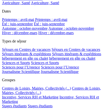
Agriculture, Santé
Agriculture, Santé
Dates
Printemps : avril-mai
Printemps : avril-mai
Été : juin-septembre
Été : juin-septembre
Automne : octobre-novembre
Automne : octobre-novembre
Hiver : décembre-mars
Hiver : décembre-mars
Types de séjour
Séjours en Centres de vacances
Séjours en Centres de vacances
Séjours itinérants & expéditions
Séjours itinérants & expéditions
hébergement en gîte ou chalet
hébergement en gîte ou chalet
Sciences et Sports
Sciences et Sports
Sciences pour l’Urgence
Sciences pour l’Urgence
Journalisme Scientifique
Journalisme Scientifique
Groupes
Centres de Loisirs, Mairies, Collectivités (...)
Centres de Loisirs,
Mairies, Collectivités (...)
Incentive, Services RH et Marketing
Incentive, Services RH et
Marketing
Stages étudiants
Stages étudiants