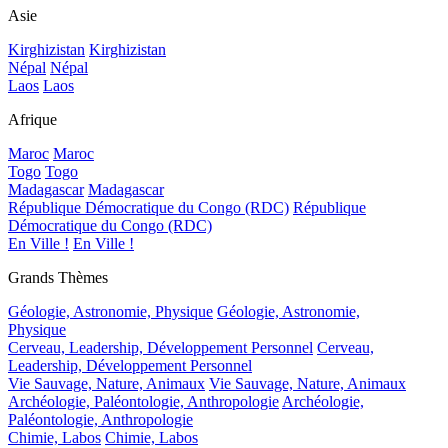
Asie
Kirghizistan
Kirghizistan
Népal
Népal
Laos
Laos
Afrique
Maroc
Maroc
Togo
Togo
Madagascar
Madagascar
République Démocratique du Congo (RDC)
République
Démocratique du Congo (RDC)
En Ville !
En Ville !
Grands Thèmes
Géologie, Astronomie, Physique
Géologie, Astronomie,
Physique
Cerveau, Leadership, Développement Personnel
Cerveau,
Leadership, Développement Personnel
Vie Sauvage, Nature, Animaux
Vie Sauvage, Nature, Animaux
Archéologie, Paléontologie, Anthropologie
Archéologie,
Paléontologie, Anthropologie
Chimie, Labos
Chimie, Labos