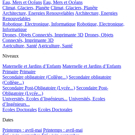
Eau, Mers et Océans
Eau, Mers et Océans
Climat, Glaciers, Planète
Climat, Glaciers, Planète
Architecture, Energies Renouvelables
Architecture, Energies
Renouvelables
Robotique, Electronique, Informatique
Robotique, Electronique,
Informatique
Drones, Objets Connectés, Imprimante 3D
Drones, Objets
Connectés, Imprimante 3D
Agriculture, Santé
Agriculture, Santé
Niveaux
Maternelle et Jardins d’Enfants
Maternelle et Jardins d’Enfants
Primaire
Primaire
Secondaire obligatoire (Collège...)
Secondaire obligatoire
(Collège...)
Secondaire Post-Obligatoire (Lycée...)
Secondaire Post-
Obligatoire (Lycée...)
Universités, Ecoles d’Ingénieurs...
Universités, Ecoles
d’Ingénieurs...
Ecoles Doctorales
Ecoles Doctorales
Dates
Printemps : avril-mai
Printemps : avril-mai