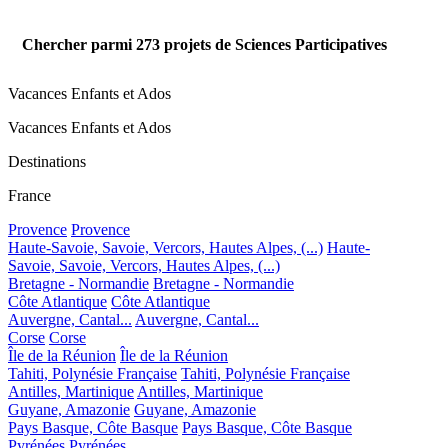
Chercher parmi
273
projets de Sciences Participatives
Vacances Enfants et Ados
Vacances Enfants et Ados
Destinations
France
Provence
Provence
Haute-Savoie, Savoie, Vercors, Hautes Alpes, (...)
Haute-
Savoie, Savoie, Vercors, Hautes Alpes, (...)
Bretagne - Normandie
Bretagne - Normandie
Côte Atlantique
Côte Atlantique
Auvergne, Cantal...
Auvergne, Cantal...
Corse
Corse
Île de la Réunion
Île de la Réunion
Tahiti, Polynésie Française
Tahiti, Polynésie Française
Antilles, Martinique
Antilles, Martinique
Guyane, Amazonie
Guyane, Amazonie
Pays Basque, Côte Basque
Pays Basque, Côte Basque
Pyrénées
Pyrénées