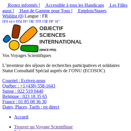
Restez informés !
Accessible à tous les Handicaps
Les Filles
aussi !
Haut de Gamme pour Tous !
Emplois/Stages
Wishlist (
0
)
Langue : FR
Vos Voyages Scientifiques
L’inventeur des séjours de recherches participatives et solidaires
Statut Consultatif Spécial auprès de l’ONU (ECOSOC)
Courriel :
Ecrivez-nous
Québec :
+1 (438) 558-1643
Suisse :
022 519 0440
Belgique :
023 18 35 65
France :
01 85 08 36 30
Dates, Places, Tarifs :
en direct
Accueil
Trouver un Voyage Scientifique