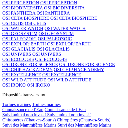
OSI PERCEPTION
OSI PERCEPTION
OSI BIODIVERSITA
OSI BIODIVERSITA
OSI PANTHERA
OSI PANTHERA
OSI CETA’BIOSPHERE
OSI CETA’BIOSPHERE
OSI CETIS
OSI CETIS
OSI WATER WATCH
OSI WATER WATCH
OSI GEOSYST’M
OSI GEOSYST’M
OSI PALEOZOIC
OSI PALEOZOIC
OSI EXPLOR’EARTH
OSI EXPLOR’EARTH
OSI GLACIALIS
OSI GLACIALIS
OSI UNIVERS
OSI UNIVERS
OSI ECOLOGIS
OSI ECOLOGIS
OSI DRONE FOR SCIENCE
OSI DRONE FOR SCIENCE
OSI CHIP HACKADEMY
OSI CHIP HACKADEMY
OSI EXCELLENCE
OSI EXCELLENCE
OSI WILD ATTITUDE
OSI WILD ATTITUDE
OSI IROKO
OSI IROKO
Dispositifs transversaux
Tortues marines
Tortues marines
Connaissance de l’Eau
Connaissance de l’Eau
Suivi animal non invasif
Suivi animal non invasif
Chiroptères (Chauves-Souris)
Chiroptères (Chauves-Souris)
Suivi des Mammifères Marins
Suivi des Mammifères Marins