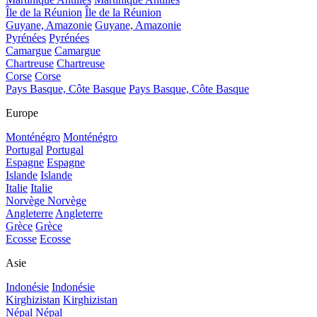
Île de la Réunion
Île de la Réunion
Guyane, Amazonie
Guyane, Amazonie
Pyrénées
Pyrénées
Camargue
Camargue
Chartreuse
Chartreuse
Corse
Corse
Pays Basque, Côte Basque
Pays Basque, Côte Basque
Europe
Monténégro
Monténégro
Portugal
Portugal
Espagne
Espagne
Islande
Islande
Italie
Italie
Norvège
Norvège
Angleterre
Angleterre
Grèce
Grèce
Ecosse
Ecosse
Asie
Indonésie
Indonésie
Kirghizistan
Kirghizistan
Népal
Népal