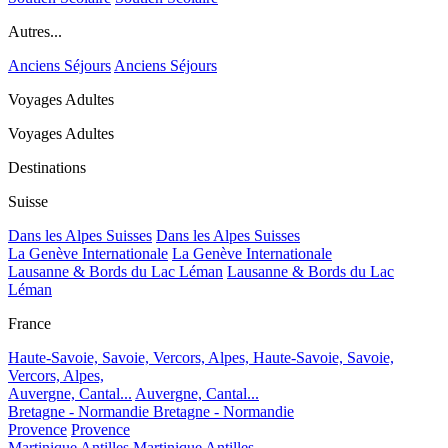
Autres...
Anciens Séjours
Anciens Séjours
Voyages Adultes
Voyages Adultes
Destinations
Suisse
Dans les Alpes Suisses
Dans les Alpes Suisses
La Genève Internationale
La Genève Internationale
Lausanne & Bords du Lac Léman
Lausanne & Bords du Lac
Léman
France
Haute-Savoie, Savoie, Vercors, Alpes,
Haute-Savoie, Savoie,
Vercors, Alpes,
Auvergne, Cantal...
Auvergne, Cantal...
Bretagne - Normandie
Bretagne - Normandie
Provence
Provence
Martinique Antilles
Martinique Antilles