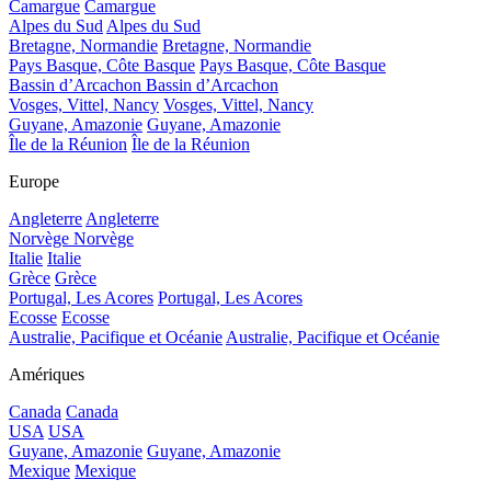
Camargue
Camargue
Alpes du Sud
Alpes du Sud
Bretagne, Normandie
Bretagne, Normandie
Pays Basque, Côte Basque
Pays Basque, Côte Basque
Bassin d’Arcachon
Bassin d’Arcachon
Vosges, Vittel, Nancy
Vosges, Vittel, Nancy
Guyane, Amazonie
Guyane, Amazonie
Île de la Réunion
Île de la Réunion
Europe
Angleterre
Angleterre
Norvège
Norvège
Italie
Italie
Grèce
Grèce
Portugal, Les Acores
Portugal, Les Acores
Ecosse
Ecosse
Australie, Pacifique et Océanie
Australie, Pacifique et Océanie
Amériques
Canada
Canada
USA
USA
Guyane, Amazonie
Guyane, Amazonie
Mexique
Mexique