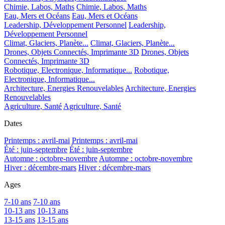
Chimie, Labos, Maths
Chimie, Labos, Maths
Eau, Mers et Océans
Eau, Mers et Océans
Leadership, Développement Personnel
Leadership,
Développement Personnel
Climat, Glaciers, Planète...
Climat, Glaciers, Planète...
Drones, Objets Connectés, Imprimante 3D
Drones, Objets
Connectés, Imprimante 3D
Robotique, Electronique, Informatique...
Robotique,
Electronique, Informatique...
Architecture, Energies Renouvelables
Architecture, Energies
Renouvelables
Agriculture, Santé
Agriculture, Santé
Dates
Printemps : avril-mai
Printemps : avril-mai
Été : juin-septembre
Été : juin-septembre
Automne : octobre-novembre
Automne : octobre-novembre
Hiver : décembre-mars
Hiver : décembre-mars
Ages
7-10 ans
7-10 ans
10-13 ans
10-13 ans
13-15 ans
13-15 ans