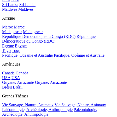
Sri Lanka
Sri Lanka
Maldives
Maldives
Afrique
Maroc
Maroc
Madagascar
Madagascar
République Démocratique du Congo (RDC)
République
Démocratique du Congo (RDC)
Egypte
Egypte
Togo
Togo
Pacifique, Océanie et Australie
Pacifique, Océanie et Australie
Amériques
Canada
Canada
USA
USA
Guyane, Amazonie
Guyane, Amazonie
Brésil
Brésil
Grands Thèmes
Vie Sauvage, Nature, Animaux
Vie Sauvage, Nature, Animaux
Paléontologie, Archéologie, Anthropologie
Paléontologie,
Archéologie, Anthropologie