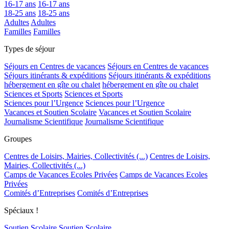
16-17 ans
16-17 ans
18-25 ans
18-25 ans
Adultes
Adultes
Familles
Familles
Types de séjour
Séjours en Centres de vacances
Séjours en Centres de vacances
Séjours itinérants & expéditions
Séjours itinérants & expéditions
hébergement en gîte ou chalet
hébergement en gîte ou chalet
Sciences et Sports
Sciences et Sports
Sciences pour l’Urgence
Sciences pour l’Urgence
Vacances et Soutien Scolaire
Vacances et Soutien Scolaire
Journalisme Scientifique
Journalisme Scientifique
Groupes
Centres de Loisirs, Mairies, Collectivités (...)
Centres de Loisirs,
Mairies, Collectivités (...)
Camps de Vacances Ecoles Privées
Camps de Vacances Ecoles
Privées
Comités d’Entreprises
Comités d’Entreprises
Spéciaux !
Soutien Scolaire
Soutien Scolaire