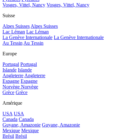
Vosges, Vittel, Nancy
Vosges, Vittel, Nancy
Suisse
Alpes Suisses
Alpes Suisses
Lac Léman
Lac Léman
La Genève Internationale
La Genève Internationale
Au Tessin
Au Tessin
Europe
Portugal
Portugal
Islande
Islande
Angleterre
Angleterre
Espagne
Espagne
Norvège
Norvège
Grèce
Grèce
Amérique
USA
USA
Canada
Canada
Guyane, Amazonie
Guyane, Amazonie
Mexique
Mexique
Brésil
Brésil