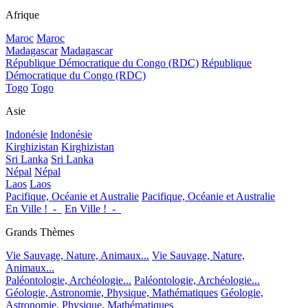
Afrique
Maroc
Maroc
Madagascar
Madagascar
République Démocratique du Congo (RDC)
République
Démocratique du Congo (RDC)
Togo
Togo
Asie
Indonésie
Indonésie
Kirghizistan
Kirghizistan
Sri Lanka
Sri Lanka
Népal
Népal
Laos
Laos
Pacifique, Océanie et Australie
Pacifique, Océanie et Australie
En Ville !_-_
En Ville !_-_
Grands Thèmes
Vie Sauvage, Nature, Animaux...
Vie Sauvage, Nature,
Animaux...
Paléontologie, Archéologie...
Paléontologie, Archéologie...
Géologie, Astronomie, Physique, Mathématiques
Géologie,
Astronomie, Physique, Mathématiques