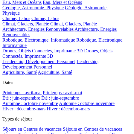
Eau, Mers et Océans
Eau, Mers et Océans
Géologie, Astronomie, Physique
Géologie, Astronomie,
Physique
Chimie, Labos
Chimie, Labos
Climat, Glaciers, Planète
Climat, Glaciers, Planète
Architecture, Energies Renouvelables
Architecture, Energies
Renouvelables
Robotique, Electronique, Informatique
Robotique, Electronique,
Informatique
Drones, Objets Connectés, Imprimante 3D
Drones, Objets
Connectés, Imprimante 3D
Leadership, Développement Personnel
Leadership,
Développement Personnel
Agriculture, Santé
Agriculture, Santé
Dates
Printemps : avril-mai
Printemps : avril-mai
Été : juin-septembre
Été : juin-septembre
Automne : octobre-novembre
Automne : octobre-novembre
Hiver : décembre-mars
Hiver : décembre-mars
Types de séjour
Séjours en Centres de vacances
Séjours en Centres de vacances