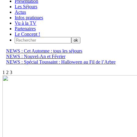
Présentation
Les Séjours
Actus
Infos pratiques
Vu à la TV
Partenaires
Le Concept !
NEWS : Cet Automne : tous les séjours
NEWS : Nouvel-An et Février
NEWS : Spécial Toussaint : Halloween au Fil de l’Arbre
1
2
3