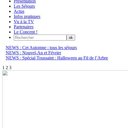
Présentation
Les Séjours
Actus
Infos pratiques
Vu à la TV
Partenaires
Le Concept !
NEWS : Cet Automne : tous les séjours
NEWS : Nouvel-An et Février
NEWS : Spécial Toussaint : Halloween au Fil de l’Arbre
1
2
3