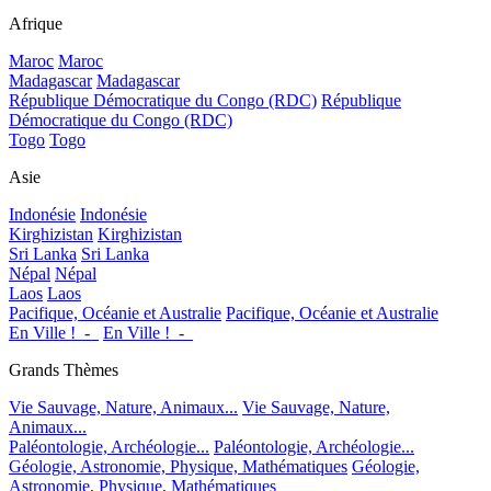
Afrique
Maroc
Maroc
Madagascar
Madagascar
République Démocratique du Congo (RDC)
République
Démocratique du Congo (RDC)
Togo
Togo
Asie
Indonésie
Indonésie
Kirghizistan
Kirghizistan
Sri Lanka
Sri Lanka
Népal
Népal
Laos
Laos
Pacifique, Océanie et Australie
Pacifique, Océanie et Australie
En Ville !_-_
En Ville !_-_
Grands Thèmes
Vie Sauvage, Nature, Animaux...
Vie Sauvage, Nature,
Animaux...
Paléontologie, Archéologie...
Paléontologie, Archéologie...
Géologie, Astronomie, Physique, Mathématiques
Géologie,
Astronomie, Physique, Mathématiques