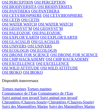
OSI PERCEPTION
OSI PERCEPTION
OSI BIODIVERSITA
OSI BIODIVERSITA
OSI PANTHERA
OSI PANTHERA
OSI CETA’BIOSPHERE
OSI CETA’BIOSPHERE
OSI CETIS
OSI CETIS
OSI WATER WATCH
OSI WATER WATCH
OSI GEOSYST’M
OSI GEOSYST’M
OSI PALEOZOIC
OSI PALEOZOIC
OSI EXPLOR’EARTH
OSI EXPLOR’EARTH
OSI GLACIALIS
OSI GLACIALIS
OSI UNIVERS
OSI UNIVERS
OSI ECOLOGIS
OSI ECOLOGIS
OSI DRONE FOR SCIENCE
OSI DRONE FOR SCIENCE
OSI CHIP HACKADEMY
OSI CHIP HACKADEMY
OSI EXCELLENCE
OSI EXCELLENCE
OSI WILD ATTITUDE
OSI WILD ATTITUDE
OSI IROKO
OSI IROKO
Dispositifs transversaux
Tortues marines
Tortues marines
Connaissance de l’Eau
Connaissance de l’Eau
Suivi animal non invasif
Suivi animal non invasif
Chiroptères (Chauves-Souris)
Chiroptères (Chauves-Souris)
Suivi des Mammifères Marins
Suivi des Mammifères Marins