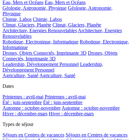
Eau, Mers et Océans
Eau, Mers et Océans
Géologie, Astronomie, Physique
Géologie, Astronomie,
Physique
Chimie, Labos
Chimie, Labos
Climat, Glaciers, Planète
Climat, Glaciers, Planète
Architecture, Energies Renouvelables
Architecture, Energies
Renouvelables
Robotique, Electronique, Informatique
Robotique, Electronique,
Informatique
Drones, Objets Connectés, Imprimante 3D
Drones, Objets
Connectés, Imprimante 3D
Leadership, Développement Personnel
Leadership,
Développement Personnel
Agriculture, Santé
Agriculture, Santé
Dates
Printemps : avril-mai
Printemps : avril-mai
Été : juin-septembre
Été : juin-septembre
Automne : octobre-novembre
Automne : octobre-novembre
Hiver : décembre-mars
Hiver : décembre-mars
Types de séjour
Séjours en Centres de vacances
Séjours en Centres de vacances