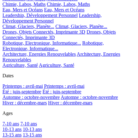
Chimie, Labos, Maths
Chimie, Labos, Maths
Eau, Mers et Océans
Eau, Mers et Océans
Leadership, Développement Personnel
Leadership,
Développement Personnel
Climat, Glaciers, Planète...
Climat, Glaciers, Planète...
Drones, Objets Connectés, Imprimante 3D
Drones, Objets
Connectés, Imprimante 3D
Robotique, Electronique, Informatique...
Robotique,
Electronique, Informatique...
Architecture, Energies Renouvelables
Architecture, Energies
Renouvelables
Agriculture, Santé
Agriculture, Santé
Dates
Printemps : avril-mai
Printemps : avril-mai
Été : juin-septembre
Été : juin-septembre
Automne : octobre-novembre
Automne : octobre-novembre
Hiver : décembre-mars
Hiver : décembre-mars
Ages
7-10 ans
7-10 ans
10-13 ans
10-13 ans
13-15 ans
13-15 ans