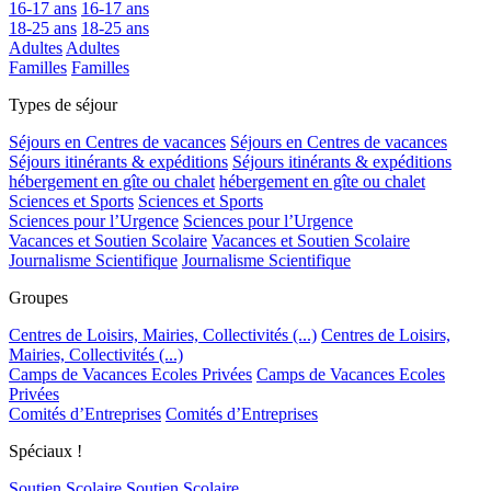
16-17 ans
16-17 ans
18-25 ans
18-25 ans
Adultes
Adultes
Familles
Familles
Types de séjour
Séjours en Centres de vacances
Séjours en Centres de vacances
Séjours itinérants & expéditions
Séjours itinérants & expéditions
hébergement en gîte ou chalet
hébergement en gîte ou chalet
Sciences et Sports
Sciences et Sports
Sciences pour l’Urgence
Sciences pour l’Urgence
Vacances et Soutien Scolaire
Vacances et Soutien Scolaire
Journalisme Scientifique
Journalisme Scientifique
Groupes
Centres de Loisirs, Mairies, Collectivités (...)
Centres de Loisirs,
Mairies, Collectivités (...)
Camps de Vacances Ecoles Privées
Camps de Vacances Ecoles
Privées
Comités d’Entreprises
Comités d’Entreprises
Spéciaux !
Soutien Scolaire
Soutien Scolaire