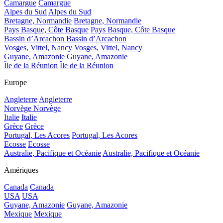
Camargue
Camargue
Alpes du Sud
Alpes du Sud
Bretagne, Normandie
Bretagne, Normandie
Pays Basque, Côte Basque
Pays Basque, Côte Basque
Bassin d’Arcachon
Bassin d’Arcachon
Vosges, Vittel, Nancy
Vosges, Vittel, Nancy
Guyane, Amazonie
Guyane, Amazonie
Île de la Réunion
Île de la Réunion
Europe
Angleterre
Angleterre
Norvège
Norvège
Italie
Italie
Grèce
Grèce
Portugal, Les Acores
Portugal, Les Acores
Ecosse
Ecosse
Australie, Pacifique et Océanie
Australie, Pacifique et Océanie
Amériques
Canada
Canada
USA
USA
Guyane, Amazonie
Guyane, Amazonie
Mexique
Mexique