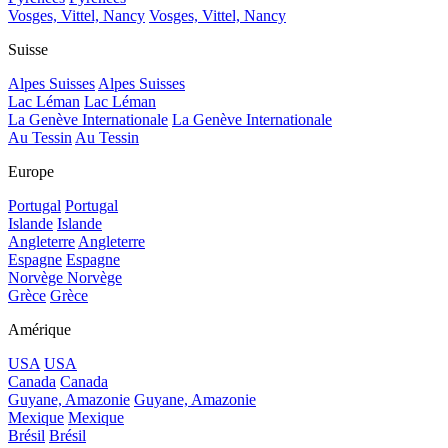
Vosges, Vittel, Nancy
Vosges, Vittel, Nancy
Suisse
Alpes Suisses
Alpes Suisses
Lac Léman
Lac Léman
La Genève Internationale
La Genève Internationale
Au Tessin
Au Tessin
Europe
Portugal
Portugal
Islande
Islande
Angleterre
Angleterre
Espagne
Espagne
Norvège
Norvège
Grèce
Grèce
Amérique
USA
USA
Canada
Canada
Guyane, Amazonie
Guyane, Amazonie
Mexique
Mexique
Brésil
Brésil