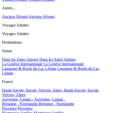
Autres...
Anciens Séjours
Anciens Séjours
Voyages Adultes
Voyages Adultes
Destinations
Suisse
Dans les Alpes Suisses
Dans les Alpes Suisses
La Genève Internationale
La Genève Internationale
Lausanne & Bords du Lac Léman
Lausanne & Bords du Lac
Léman
France
Haute-Savoie, Savoie, Vercors, Alpes,
Haute-Savoie, Savoie,
Vercors, Alpes,
Auvergne, Cantal...
Auvergne, Cantal...
Bretagne - Normandie
Bretagne - Normandie
Provence
Provence
Martinique Antilles
Martinique Antilles