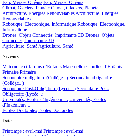
Eau, Mers et Océans
Eau, Mers et Océans
Climat, Glaciers, Planète
Climat, Glaciers, Planète
Architecture, Energies Renouvelables
Architecture, Energies
Renouvelables
Robotique, Electronique, Informatique
Robotique, Electronique,
Informatique
Drones, Objets Connectés, Imprimante 3D
Drones, Objets
Connectés, Imprimante 3D
Agriculture, Santé
Agriculture, Santé
Niveaux
Maternelle et Jardins d’Enfants
Maternelle et Jardins d’Enfants
Primaire
Primaire
Secondaire obligatoire (Collège...)
Secondaire obligatoire
(Collège...)
Secondaire Post-Obligatoire (Lycée...)
Secondaire Post-
Obligatoire (Lycée...)
Universités, Ecoles d’Ingénieurs...
Universités, Ecoles
d’Ingénieurs...
Ecoles Doctorales
Ecoles Doctorales
Dates
Printemps : avril-mai
Printemps : avril-mai