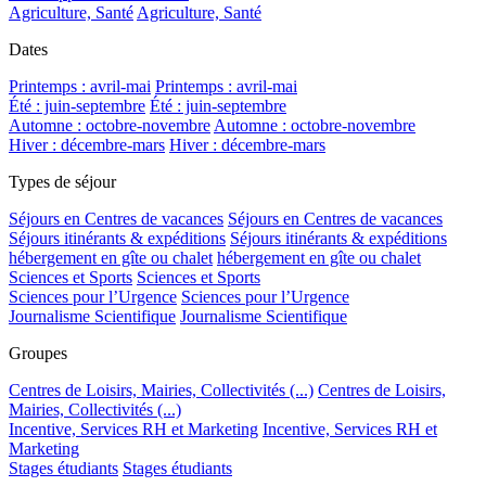
Agriculture, Santé
Agriculture, Santé
Dates
Printemps : avril-mai
Printemps : avril-mai
Été : juin-septembre
Été : juin-septembre
Automne : octobre-novembre
Automne : octobre-novembre
Hiver : décembre-mars
Hiver : décembre-mars
Types de séjour
Séjours en Centres de vacances
Séjours en Centres de vacances
Séjours itinérants & expéditions
Séjours itinérants & expéditions
hébergement en gîte ou chalet
hébergement en gîte ou chalet
Sciences et Sports
Sciences et Sports
Sciences pour l’Urgence
Sciences pour l’Urgence
Journalisme Scientifique
Journalisme Scientifique
Groupes
Centres de Loisirs, Mairies, Collectivités (...)
Centres de Loisirs,
Mairies, Collectivités (...)
Incentive, Services RH et Marketing
Incentive, Services RH et
Marketing
Stages étudiants
Stages étudiants