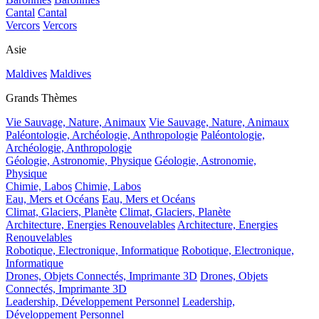
Cantal
Cantal
Vercors
Vercors
Asie
Maldives
Maldives
Grands Thèmes
Vie Sauvage, Nature, Animaux
Vie Sauvage, Nature, Animaux
Paléontologie, Archéologie, Anthropologie
Paléontologie,
Archéologie, Anthropologie
Géologie, Astronomie, Physique
Géologie, Astronomie,
Physique
Chimie, Labos
Chimie, Labos
Eau, Mers et Océans
Eau, Mers et Océans
Climat, Glaciers, Planète
Climat, Glaciers, Planète
Architecture, Energies Renouvelables
Architecture, Energies
Renouvelables
Robotique, Electronique, Informatique
Robotique, Electronique,
Informatique
Drones, Objets Connectés, Imprimante 3D
Drones, Objets
Connectés, Imprimante 3D
Leadership, Développement Personnel
Leadership,
Développement Personnel