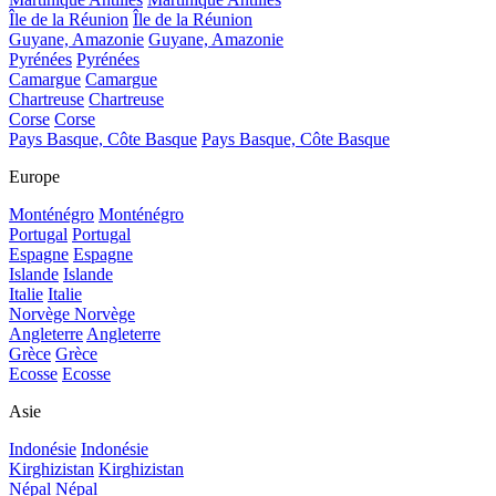
Île de la Réunion
Île de la Réunion
Guyane, Amazonie
Guyane, Amazonie
Pyrénées
Pyrénées
Camargue
Camargue
Chartreuse
Chartreuse
Corse
Corse
Pays Basque, Côte Basque
Pays Basque, Côte Basque
Europe
Monténégro
Monténégro
Portugal
Portugal
Espagne
Espagne
Islande
Islande
Italie
Italie
Norvège
Norvège
Angleterre
Angleterre
Grèce
Grèce
Ecosse
Ecosse
Asie
Indonésie
Indonésie
Kirghizistan
Kirghizistan
Népal
Népal