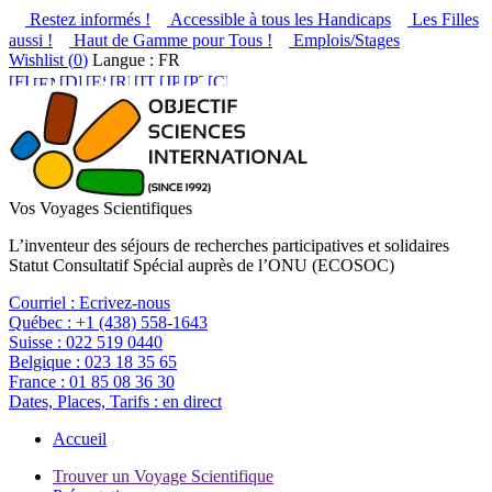
Restez informés !
Accessible à tous les Handicaps
Les Filles
aussi !
Haut de Gamme pour Tous !
Emplois/Stages
Wishlist (
0
)
Langue : FR
Vos Voyages Scientifiques
L’inventeur des séjours de recherches participatives et solidaires
Statut Consultatif Spécial auprès de l’ONU (ECOSOC)
Courriel :
Ecrivez-nous
Québec :
+1 (438) 558-1643
Suisse :
022 519 0440
Belgique :
023 18 35 65
France :
01 85 08 36 30
Dates, Places, Tarifs :
en direct
Accueil
Trouver un Voyage Scientifique