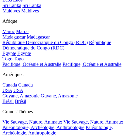
Sri Lanka
Sri Lanka
Maldives
Maldives
Afrique
Maroc
Maroc
Madagascar
Madagascar
République Démocratique du Congo (RDC)
République
Démocratique du Congo (RDC)
Egypte
Egypte
Togo
Togo
Pacifique, Océanie et Australie
Pacifique, Océanie et Australie
Amériques
Canada
Canada
USA
USA
Guyane, Amazonie
Guyane, Amazonie
Brésil
Brésil
Grands Thèmes
Vie Sauvage, Nature, Animaux
Vie Sauvage, Nature, Animaux
Paléontologie, Archéologie, Anthropologie
Paléontologie,
Archéologie, Anthropologie