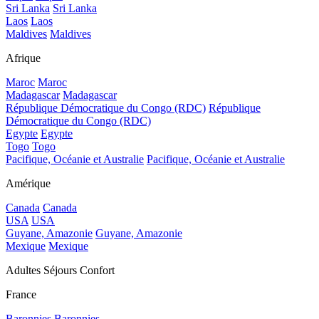
Sri Lanka
Sri Lanka
Laos
Laos
Maldives
Maldives
Afrique
Maroc
Maroc
Madagascar
Madagascar
République Démocratique du Congo (RDC)
République
Démocratique du Congo (RDC)
Egypte
Egypte
Togo
Togo
Pacifique, Océanie et Australie
Pacifique, Océanie et Australie
Amérique
Canada
Canada
USA
USA
Guyane, Amazonie
Guyane, Amazonie
Mexique
Mexique
Adultes Séjours Confort
France
Baronnies
Baronnies