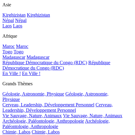
Asie
Kirghizistan
Kirghizistan
Népal
Népal
Laos
Laos
Afrique
Maroc
Maroc
Togo
Togo
Madagascar
Madagascar
République Démocratique du Congo (RDC)
République
Démocratique du Congo (RDC)
En Ville !
En Ville !
Grands Thèmes
Géologie, Astronomie, Physique
Géologie, Astronomie,
Physique
Cerveau, Leadership, Développement Personnel
Cerveau,
Leadership, Développement Personnel
Vie Sauvage, Nature, Animaux
Vie Sauvage, Nature, Animaux
Archéologie, Paléontologie, Anthropologie
Archéologie,
Paléontologie, Anthropologie
Chimie, Labos
Chimie, Labos