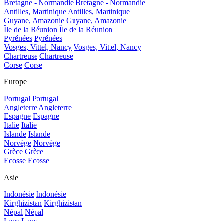
Bretagne - Normandie
Bretagne - Normandie
Antilles, Martinique
Antilles, Martinique
Guyane, Amazonie
Guyane, Amazonie
Île de la Réunion
Île de la Réunion
Pyrénées
Pyrénées
Vosges, Vittel, Nancy
Vosges, Vittel, Nancy
Chartreuse
Chartreuse
Corse
Corse
Europe
Portugal
Portugal
Angleterre
Angleterre
Espagne
Espagne
Italie
Italie
Islande
Islande
Norvège
Norvège
Grèce
Grèce
Ecosse
Ecosse
Asie
Indonésie
Indonésie
Kirghizistan
Kirghizistan
Népal
Népal
Laos
Laos