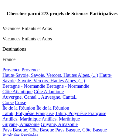
Chercher parmi
273
projets de Sciences Participatives
Vacances Enfants et Ados
Vacances Enfants et Ados
Destinations
France
Provence
Provence
Haute-Savoie, Savoie, Vercors, Hautes Alpes, (...)
Haute-
Savoie, Savoie, Vercors, Hautes Alpes, (...)
Bretagne - Normandie
Bretagne - Normandie
Côte Atlantique
Côte Atlantique
Auvergne, Cantal...
Auvergne, Cantal...
Corse
Corse
Île de la Réunion
Île de la Réunion
Tahiti, Polynésie Française
Tahiti, Polynésie Française
Antilles, Martinique
Antilles, Martinique
Guyane, Amazonie
Guyane, Amazonie
Pays Basque, Côte Basque
Pays Basque, Côte Basque
Pyrénées
Pyrénées