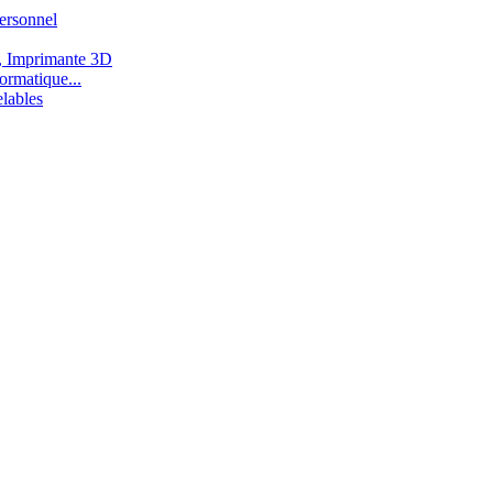
ersonnel
, Imprimante 3D
ormatique...
lables