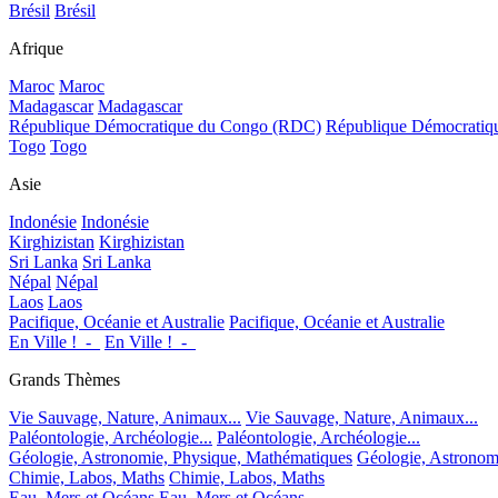
Brésil
Brésil
Afrique
Maroc
Maroc
Madagascar
Madagascar
République Démocratique du Congo (RDC)
République Démocrati
Togo
Togo
Asie
Indonésie
Indonésie
Kirghizistan
Kirghizistan
Sri Lanka
Sri Lanka
Népal
Népal
Laos
Laos
Pacifique, Océanie et Australie
Pacifique, Océanie et Australie
En Ville !_-_
En Ville !_-_
Grands Thèmes
Vie Sauvage, Nature, Animaux...
Vie Sauvage, Nature, Animaux...
Paléontologie, Archéologie...
Paléontologie, Archéologie...
Géologie, Astronomie, Physique, Mathématiques
Géologie, Astronom
Chimie, Labos, Maths
Chimie, Labos, Maths
Eau, Mers et Océans
Eau, Mers et Océans