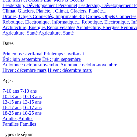
Leadership, Développement Personnel
Leadership, Développement P
Climat, Glaciers, Planète...
Climat, Glaciers, Planète...
Drones, Objets Connectés, Imprimante 3D
Drones, Objets Connectés
Robotique, Electronique, Informatique...
Robotique, Electronique, Inf
Architecture, Energies Renouvelables
Architecture, Energies Renouve
Agriculture, Santé
Agriculture, Santé
Dates
Printemps : avril-mai
Printemps : avril-mai
Été : juin-septembre
Été : juin-septembre
Automne : octobre-novembre
Automne : octobre-novembre
Hiver : décembre-mars
Hiver : décembre-mars
Ages
7-10 ans
7-10 ans
10-13 ans
10-13 ans
13-15 ans
13-15 ans
16-17 ans
16-17 ans
18-25 ans
18-25 ans
Adultes
Adultes
Familles
Familles
Types de séjour