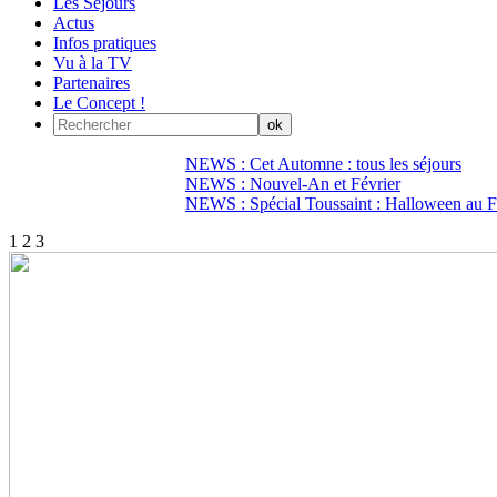
Les Séjours
Actus
Infos pratiques
Vu à la TV
Partenaires
Le Concept !
NEWS : Cet Automne : tous les séjours
NEWS : Nouvel-An et Février
NEWS : Spécial Toussaint : Halloween au Fi
1
2
3