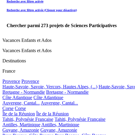
Recherche avec filtres activée
Recherche avec filtres activée (Cliquer pour désactiver)
Chercher parmi
273
projets de Sciences Participatives
Vacances Enfants et Ados
Vacances Enfants et Ados
Destinations
France
Provence
Provence
Haute-Savoie, Savoie, Vercors, Hautes Alpes, (...)
Haute-Savoie, Savoi
Bretagne - Normandie
Bretagne - Normandie
Côte Atlantique
Côte Atlantique
Auvergne, Cantal...
Auvergne, Cantal...
Corse
Corse
Île de la Réunion
Île de la Réunion
Tahiti, Polynésie Française
Tahiti, Polynésie Française
Antilles, Martinique
Antilles, Martinique
Guyane, Amazonie
Guyane, Amazonie