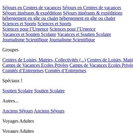
Séjours en Centres de vacances
Séjours en Centres de vacances
Séjours itinérants & expéditions
Séjours itinérants & expéditions
hébergement en gîte ou chalet
hébergement en gîte ou chalet
Sciences et Sports
Sciences et Sports
Sciences pour l’Urgence
Sciences pour l’Urgence
Vacances et Soutien Scolaire
Vacances et Soutien Scolaire
Journalisme Scientifique
Journalisme Scientifique
Groupes
Centres de Loisirs, Mairies, Collectivités (...)
Centres de Loisirs, Mairie
Camps de Vacances Ecoles Privées
Camps de Vacances Ecoles Privé
Comités d’Entreprises
Comités d’Entreprises
Spéciaux !
Soutien Scolaire
Soutien Scolaire
Autres...
Anciens Séjours
Anciens Séjours
Voyages Adultes
Voyages Adultes