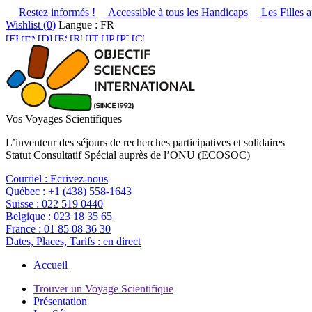
Restez informés !
Accessible à tous les Handicaps
Les Filles a
Wishlist (
0
)
Langue : FR
Vos Voyages Scientifiques
L’inventeur des séjours de recherches participatives et solidaires
Statut Consultatif Spécial auprès de l’ONU (ECOSOC)
Courriel :
Ecrivez-nous
Québec :
+1 (438) 558-1643
Suisse :
022 519 0440
Belgique :
023 18 35 65
France :
01 85 08 36 30
Dates, Places, Tarifs :
en direct
Accueil
Trouver un Voyage Scientifique
Présentation