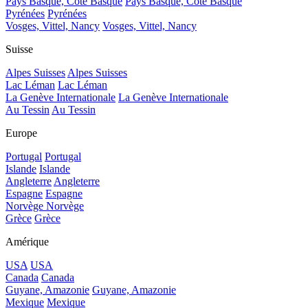
Pays Basque, Côte Basque
Pays Basque, Côte Basque
Pyrénées
Pyrénées
Vosges, Vittel, Nancy
Vosges, Vittel, Nancy
Suisse
Alpes Suisses
Alpes Suisses
Lac Léman
Lac Léman
La Genève Internationale
La Genève Internationale
Au Tessin
Au Tessin
Europe
Portugal
Portugal
Islande
Islande
Angleterre
Angleterre
Espagne
Espagne
Norvège
Norvège
Grèce
Grèce
Amérique
USA
USA
Canada
Canada
Guyane, Amazonie
Guyane, Amazonie
Mexique
Mexique