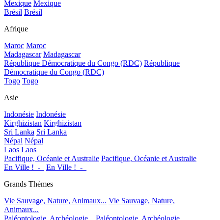
Mexique
Mexique
Brésil
Brésil
Afrique
Maroc
Maroc
Madagascar
Madagascar
République Démocratique du Congo (RDC)
République
Démocratique du Congo (RDC)
Togo
Togo
Asie
Indonésie
Indonésie
Kirghizistan
Kirghizistan
Sri Lanka
Sri Lanka
Népal
Népal
Laos
Laos
Pacifique, Océanie et Australie
Pacifique, Océanie et Australie
En Ville !_-_
En Ville !_-_
Grands Thèmes
Vie Sauvage, Nature, Animaux...
Vie Sauvage, Nature,
Animaux...
Paléontologie, Archéologie...
Paléontologie, Archéologie...