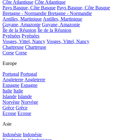
Côte Atlantique
Côte Atlantique
Pays Basque, Côte Basque
Pays Basque, Côte Basque
Bretagne - Normandie
Bretagne - Normandie
Antilles, Martinique
Antilles, Martinique
Guyane, Amazonie
Guyane, Amazonie
Île de la Réunion
Île de la Réunion
Pyrénées
Pyrénées
Vosges, Vittel, Nancy
Vosges, Vittel, Nancy
Chartreuse
Chartreuse
Corse
Corse
Europe
Portugal
Portugal
Angleterre
Angleterre
Espagne
Espagne
Italie
Italie
Islande
Islande
Norvège
Norvège
Grèce
Grèce
Ecosse
Ecosse
Asie
Indonésie
Indonésie