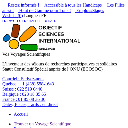
Restez informés !
Accessible à tous les Handicaps
Les Filles
aussi !
Haut de Gamme pour Tous !
Emplois/Stages
Wishlist (
0
)
Langue : FR
Vos Voyages Scientifiques
L’inventeur des séjours de recherches participatives et solidaires
Statut Consultatif Spécial auprès de l’ONU (ECOSOC)
Courriel :
Ecrivez-nous
Québec :
+1 (438) 558-1643
Suisse :
022 519 0440
Belgique :
023 18 35 65
France :
01 85 08 36 30
Dates, Places, Tarifs :
en direct
Accueil
Trouver un Voyage Scientifique