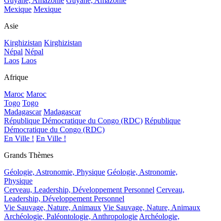
Guyane, Amazonie
Guyane, Amazonie
Mexique
Mexique
Asie
Kirghizistan
Kirghizistan
Népal
Népal
Laos
Laos
Afrique
Maroc
Maroc
Togo
Togo
Madagascar
Madagascar
République Démocratique du Congo (RDC)
République
Démocratique du Congo (RDC)
En Ville !
En Ville !
Grands Thèmes
Géologie, Astronomie, Physique
Géologie, Astronomie,
Physique
Cerveau, Leadership, Développement Personnel
Cerveau,
Leadership, Développement Personnel
Vie Sauvage, Nature, Animaux
Vie Sauvage, Nature, Animaux
Archéologie, Paléontologie, Anthropologie
Archéologie,