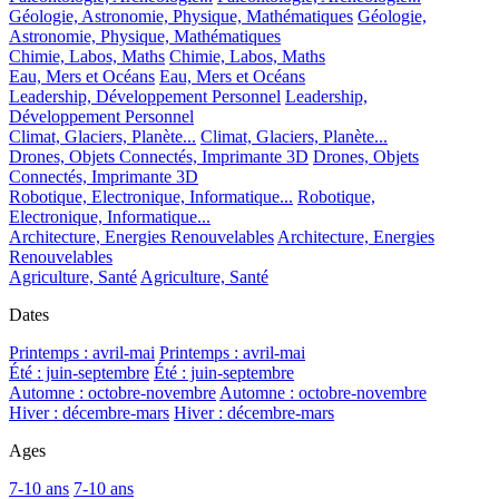
Géologie, Astronomie, Physique, Mathématiques
Géologie,
Astronomie, Physique, Mathématiques
Chimie, Labos, Maths
Chimie, Labos, Maths
Eau, Mers et Océans
Eau, Mers et Océans
Leadership, Développement Personnel
Leadership,
Développement Personnel
Climat, Glaciers, Planète...
Climat, Glaciers, Planète...
Drones, Objets Connectés, Imprimante 3D
Drones, Objets
Connectés, Imprimante 3D
Robotique, Electronique, Informatique...
Robotique,
Electronique, Informatique...
Architecture, Energies Renouvelables
Architecture, Energies
Renouvelables
Agriculture, Santé
Agriculture, Santé
Dates
Printemps : avril-mai
Printemps : avril-mai
Été : juin-septembre
Été : juin-septembre
Automne : octobre-novembre
Automne : octobre-novembre
Hiver : décembre-mars
Hiver : décembre-mars
Ages
7-10 ans
7-10 ans