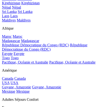
Kirghizistan
Kirghizistan
Népal
Népal
Sri Lanka
Sri Lanka
Laos
Laos
Maldives
Maldives
Afrique
Maroc
Maroc
Madagascar
Madagascar
République Démocratique du Congo (RDC)
République
Démocratique du Congo (RDC)
Egypte
Egypte
Togo
Togo
Pacifique, Océanie et Australie
Pacifique, Océanie et Australie
Amérique
Canada
Canada
USA
USA
Guyane, Amazonie
Guyane, Amazonie
Mexique
Mexique
Adultes Séjours Confort