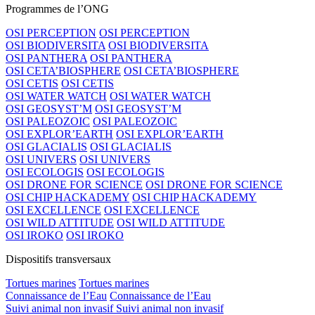
Programmes de l’ONG
OSI PERCEPTION
OSI PERCEPTION
OSI BIODIVERSITA
OSI BIODIVERSITA
OSI PANTHERA
OSI PANTHERA
OSI CETA’BIOSPHERE
OSI CETA’BIOSPHERE
OSI CETIS
OSI CETIS
OSI WATER WATCH
OSI WATER WATCH
OSI GEOSYST’M
OSI GEOSYST’M
OSI PALEOZOIC
OSI PALEOZOIC
OSI EXPLOR’EARTH
OSI EXPLOR’EARTH
OSI GLACIALIS
OSI GLACIALIS
OSI UNIVERS
OSI UNIVERS
OSI ECOLOGIS
OSI ECOLOGIS
OSI DRONE FOR SCIENCE
OSI DRONE FOR SCIENCE
OSI CHIP HACKADEMY
OSI CHIP HACKADEMY
OSI EXCELLENCE
OSI EXCELLENCE
OSI WILD ATTITUDE
OSI WILD ATTITUDE
OSI IROKO
OSI IROKO
Dispositifs transversaux
Tortues marines
Tortues marines
Connaissance de l’Eau
Connaissance de l’Eau
Suivi animal non invasif
Suivi animal non invasif