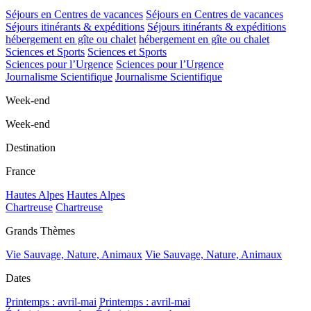
Séjours en Centres de vacances
Séjours en Centres de vacances
Séjours itinérants & expéditions
Séjours itinérants & expéditions
hébergement en gîte ou chalet
hébergement en gîte ou chalet
Sciences et Sports
Sciences et Sports
Sciences pour l’Urgence
Sciences pour l’Urgence
Journalisme Scientifique
Journalisme Scientifique
Week-end
Week-end
Destination
France
Hautes Alpes
Hautes Alpes
Chartreuse
Chartreuse
Grands Thèmes
Vie Sauvage, Nature, Animaux
Vie Sauvage, Nature, Animaux
Dates
Printemps : avril-mai
Printemps : avril-mai