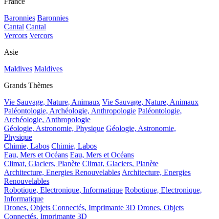
France
Baronnies
Baronnies
Cantal
Cantal
Vercors
Vercors
Asie
Maldives
Maldives
Grands Thèmes
Vie Sauvage, Nature, Animaux
Vie Sauvage, Nature, Animaux
Paléontologie, Archéologie, Anthropologie
Paléontologie,
Archéologie, Anthropologie
Géologie, Astronomie, Physique
Géologie, Astronomie,
Physique
Chimie, Labos
Chimie, Labos
Eau, Mers et Océans
Eau, Mers et Océans
Climat, Glaciers, Planète
Climat, Glaciers, Planète
Architecture, Energies Renouvelables
Architecture, Energies
Renouvelables
Robotique, Electronique, Informatique
Robotique, Electronique,
Informatique
Drones, Objets Connectés, Imprimante 3D
Drones, Objets
Connectés, Imprimante 3D