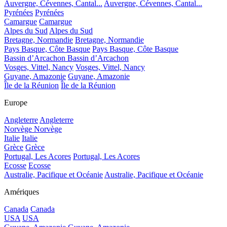
Auvergne, Cévennes, Cantal...
Auvergne, Cévennes, Cantal...
Pyrénées
Pyrénées
Camargue
Camargue
Alpes du Sud
Alpes du Sud
Bretagne, Normandie
Bretagne, Normandie
Pays Basque, Côte Basque
Pays Basque, Côte Basque
Bassin d’Arcachon
Bassin d’Arcachon
Vosges, Vittel, Nancy
Vosges, Vittel, Nancy
Guyane, Amazonie
Guyane, Amazonie
Île de la Réunion
Île de la Réunion
Europe
Angleterre
Angleterre
Norvège
Norvège
Italie
Italie
Grèce
Grèce
Portugal, Les Acores
Portugal, Les Acores
Ecosse
Ecosse
Australie, Pacifique et Océanie
Australie, Pacifique et Océanie
Amériques
Canada
Canada
USA
USA