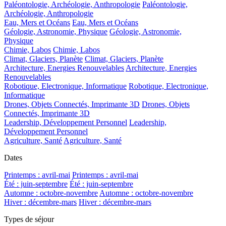
Paléontologie, Archéologie, Anthropologie
Paléontologie,
Archéologie, Anthropologie
Eau, Mers et Océans
Eau, Mers et Océans
Géologie, Astronomie, Physique
Géologie, Astronomie,
Physique
Chimie, Labos
Chimie, Labos
Climat, Glaciers, Planète
Climat, Glaciers, Planète
Architecture, Energies Renouvelables
Architecture, Energies
Renouvelables
Robotique, Electronique, Informatique
Robotique, Electronique,
Informatique
Drones, Objets Connectés, Imprimante 3D
Drones, Objets
Connectés, Imprimante 3D
Leadership, Développement Personnel
Leadership,
Développement Personnel
Agriculture, Santé
Agriculture, Santé
Dates
Printemps : avril-mai
Printemps : avril-mai
Été : juin-septembre
Été : juin-septembre
Automne : octobre-novembre
Automne : octobre-novembre
Hiver : décembre-mars
Hiver : décembre-mars
Types de séjour