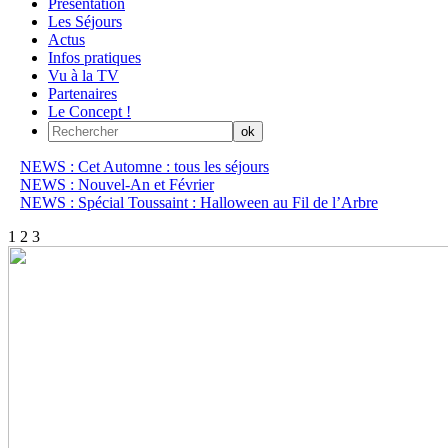
Présentation
Les Séjours
Actus
Infos pratiques
Vu à la TV
Partenaires
Le Concept !
NEWS : Cet Automne : tous les séjours
NEWS : Nouvel-An et Février
NEWS : Spécial Toussaint : Halloween au Fil de l’Arbre
1
2
3