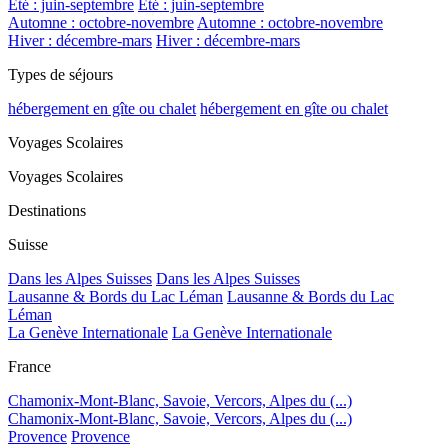
Été : juin-septembre
Été : juin-septembre
Automne : octobre-novembre
Automne : octobre-novembre
Hiver : décembre-mars
Hiver : décembre-mars
Types de séjours
hébergement en gîte ou chalet
hébergement en gîte ou chalet
Voyages Scolaires
Voyages Scolaires
Destinations
Suisse
Dans les Alpes Suisses
Dans les Alpes Suisses
Lausanne & Bords du Lac Léman
Lausanne & Bords du Lac
Léman
La Genève Internationale
La Genève Internationale
France
Chamonix-Mont-Blanc, Savoie, Vercors, Alpes du (...)
Chamonix-Mont-Blanc, Savoie, Vercors, Alpes du (...)
Provence
Provence