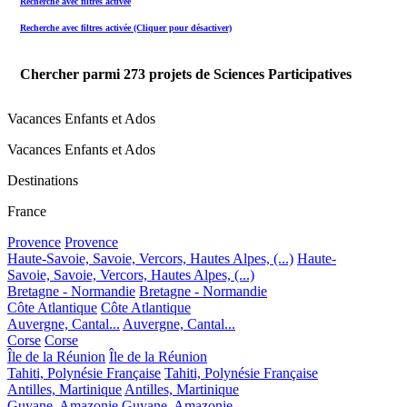
Recherche avec filtres activée
Recherche avec filtres activée (Cliquer pour désactiver)
Chercher parmi
273
projets de Sciences Participatives
Vacances Enfants et Ados
Vacances Enfants et Ados
Destinations
France
Provence
Provence
Haute-Savoie, Savoie, Vercors, Hautes Alpes, (...)
Haute-
Savoie, Savoie, Vercors, Hautes Alpes, (...)
Bretagne - Normandie
Bretagne - Normandie
Côte Atlantique
Côte Atlantique
Auvergne, Cantal...
Auvergne, Cantal...
Corse
Corse
Île de la Réunion
Île de la Réunion
Tahiti, Polynésie Française
Tahiti, Polynésie Française
Antilles, Martinique
Antilles, Martinique
Guyane, Amazonie
Guyane, Amazonie