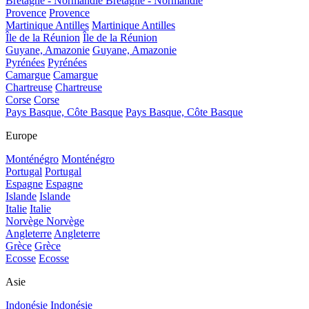
Bretagne - Normandie
Bretagne - Normandie
Provence
Provence
Martinique Antilles
Martinique Antilles
Île de la Réunion
Île de la Réunion
Guyane, Amazonie
Guyane, Amazonie
Pyrénées
Pyrénées
Camargue
Camargue
Chartreuse
Chartreuse
Corse
Corse
Pays Basque, Côte Basque
Pays Basque, Côte Basque
Europe
Monténégro
Monténégro
Portugal
Portugal
Espagne
Espagne
Islande
Islande
Italie
Italie
Norvège
Norvège
Angleterre
Angleterre
Grèce
Grèce
Ecosse
Ecosse
Asie
Indonésie
Indonésie