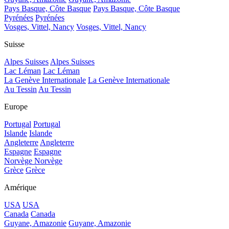
Pays Basque, Côte Basque
Pays Basque, Côte Basque
Pyrénées
Pyrénées
Vosges, Vittel, Nancy
Vosges, Vittel, Nancy
Suisse
Alpes Suisses
Alpes Suisses
Lac Léman
Lac Léman
La Genève Internationale
La Genève Internationale
Au Tessin
Au Tessin
Europe
Portugal
Portugal
Islande
Islande
Angleterre
Angleterre
Espagne
Espagne
Norvège
Norvège
Grèce
Grèce
Amérique
USA
USA
Canada
Canada
Guyane, Amazonie
Guyane, Amazonie