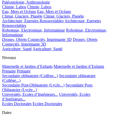
Paléontologie, Anthropologie
Chimie, Labos
Chimie, Labos
Eau, Mers et Océans
Eau, Mers et Océans
Climat, Glaciers, Planète
Climat, Glaciers, Planète
Architecture, Energies Renouvelables
Architecture, Energies
Renouvelables
Robotique, Electronique, Informatique
Robotique, Electronique,
Informatique
Drones, Objets Connectés, Imprimante 3D
Drones, Objets
Connectés, Imprimante 3D
Agriculture, Santé
Agriculture, Santé
Niveaux
Maternelle et Jardins d’Enfants
Maternelle et Jardins d’Enfants
Primaire
Primaire
Secondaire obligatoire (Collège...)
Secondaire obligatoire
(Collège...)
Secondaire Post-Obligatoire (Lycée...)
Secondaire Post-
Obligatoire (Lycée...)
Universités, Ecoles d’Ingénieurs...
Universités, Ecoles
d’Ingénieurs...
Ecoles Doctorales
Ecoles Doctorales
Dates