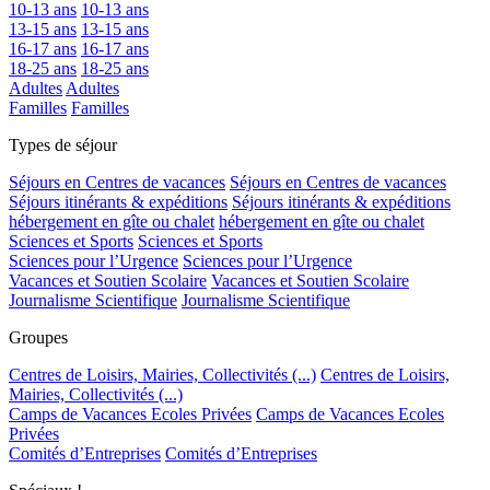
10-13 ans
10-13 ans
13-15 ans
13-15 ans
16-17 ans
16-17 ans
18-25 ans
18-25 ans
Adultes
Adultes
Familles
Familles
Types de séjour
Séjours en Centres de vacances
Séjours en Centres de vacances
Séjours itinérants & expéditions
Séjours itinérants & expéditions
hébergement en gîte ou chalet
hébergement en gîte ou chalet
Sciences et Sports
Sciences et Sports
Sciences pour l’Urgence
Sciences pour l’Urgence
Vacances et Soutien Scolaire
Vacances et Soutien Scolaire
Journalisme Scientifique
Journalisme Scientifique
Groupes
Centres de Loisirs, Mairies, Collectivités (...)
Centres de Loisirs,
Mairies, Collectivités (...)
Camps de Vacances Ecoles Privées
Camps de Vacances Ecoles
Privées
Comités d’Entreprises
Comités d’Entreprises