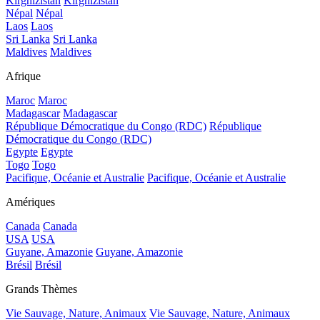
Kirghizistan
Kirghizistan
Népal
Népal
Laos
Laos
Sri Lanka
Sri Lanka
Maldives
Maldives
Afrique
Maroc
Maroc
Madagascar
Madagascar
République Démocratique du Congo (RDC)
République
Démocratique du Congo (RDC)
Egypte
Egypte
Togo
Togo
Pacifique, Océanie et Australie
Pacifique, Océanie et Australie
Amériques
Canada
Canada
USA
USA
Guyane, Amazonie
Guyane, Amazonie
Brésil
Brésil
Grands Thèmes
Vie Sauvage, Nature, Animaux
Vie Sauvage, Nature, Animaux