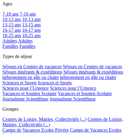
Ages
7-10 ans
7-10 ans
10-13 ans
10-13 ans
13-15 ans
13-15 ans
16-17 ans
16-17 ans
18-25 ans
18-25 ans
Adultes
Adultes
Familles
Familles
Types de séjour
Séjours en Centres de vacances
Séjours en Centres de vacances
Séjours itinérants & expéditions
Séjours itinérants & expéditions
hébergement en gîte ou chalet
hébergement en gîte ou chalet
Sciences et Sports
Sciences et Sports
Sciences pour l’Urgence
Sciences pour l’Urgence
Vacances et Soutien Scolaire
Vacances et Soutien Scolaire
Journalisme Scientifique
Journalisme Scientifique
Groupes
Centres de Loisirs, Mairies, Collectivités (...)
Centres de Loisirs,
Mairies, Collectivités (...)
Camps de Vacances Ecoles Privées
Camps de Vacances Ecoles