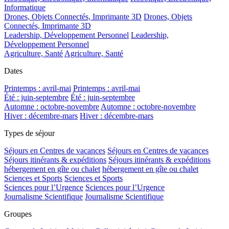
Informatique
Drones, Objets Connectés, Imprimante 3D
Drones, Objets
Connectés, Imprimante 3D
Leadership, Développement Personnel
Leadership,
Développement Personnel
Agriculture, Santé
Agriculture, Santé
Dates
Printemps : avril-mai
Printemps : avril-mai
Été : juin-septembre
Été : juin-septembre
Automne : octobre-novembre
Automne : octobre-novembre
Hiver : décembre-mars
Hiver : décembre-mars
Types de séjour
Séjours en Centres de vacances
Séjours en Centres de vacances
Séjours itinérants & expéditions
Séjours itinérants & expéditions
hébergement en gîte ou chalet
hébergement en gîte ou chalet
Sciences et Sports
Sciences et Sports
Sciences pour l’Urgence
Sciences pour l’Urgence
Journalisme Scientifique
Journalisme Scientifique
Groupes