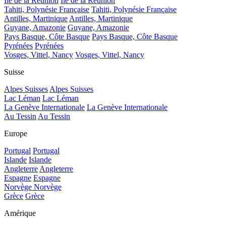
Île de la Réunion
Île de la Réunion
Tahiti, Polynésie Française
Tahiti, Polynésie Française
Antilles, Martinique
Antilles, Martinique
Guyane, Amazonie
Guyane, Amazonie
Pays Basque, Côte Basque
Pays Basque, Côte Basque
Pyrénées
Pyrénées
Vosges, Vittel, Nancy
Vosges, Vittel, Nancy
Suisse
Alpes Suisses
Alpes Suisses
Lac Léman
Lac Léman
La Genève Internationale
La Genève Internationale
Au Tessin
Au Tessin
Europe
Portugal
Portugal
Islande
Islande
Angleterre
Angleterre
Espagne
Espagne
Norvège
Norvège
Grèce
Grèce
Amérique