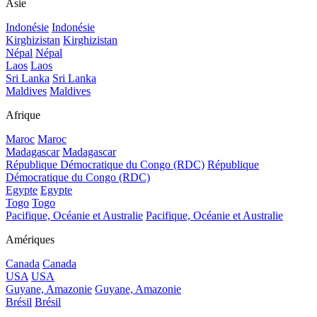
Asie
Indonésie
Indonésie
Kirghizistan
Kirghizistan
Népal
Népal
Laos
Laos
Sri Lanka
Sri Lanka
Maldives
Maldives
Afrique
Maroc
Maroc
Madagascar
Madagascar
République Démocratique du Congo (RDC)
République
Démocratique du Congo (RDC)
Egypte
Egypte
Togo
Togo
Pacifique, Océanie et Australie
Pacifique, Océanie et Australie
Amériques
Canada
Canada
USA
USA
Guyane, Amazonie
Guyane, Amazonie
Brésil
Brésil