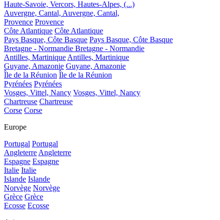
Haute-Savoie, Vercors, Hautes-Alpes, (...)
Auvergne, Cantal,
Auvergne, Cantal,
Provence
Provence
Côte Atlantique
Côte Atlantique
Pays Basque, Côte Basque
Pays Basque, Côte Basque
Bretagne - Normandie
Bretagne - Normandie
Antilles, Martinique
Antilles, Martinique
Guyane, Amazonie
Guyane, Amazonie
Île de la Réunion
Île de la Réunion
Pyrénées
Pyrénées
Vosges, Vittel, Nancy
Vosges, Vittel, Nancy
Chartreuse
Chartreuse
Corse
Corse
Europe
Portugal
Portugal
Angleterre
Angleterre
Espagne
Espagne
Italie
Italie
Islande
Islande
Norvège
Norvège
Grèce
Grèce
Ecosse
Ecosse