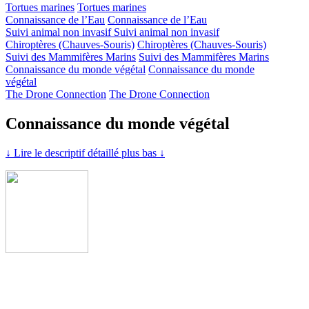
Tortues marines
Tortues marines
Connaissance de l’Eau
Connaissance de l’Eau
Suivi animal non invasif
Suivi animal non invasif
Chiroptères (Chauves-Souris)
Chiroptères (Chauves-Souris)
Suivi des Mammifères Marins
Suivi des Mammifères Marins
Connaissance du monde végétal
Connaissance du monde
végétal
The Drone Connection
The Drone Connection
Connaissance du monde végétal
↓ Lire le descriptif détaillé plus bas ↓