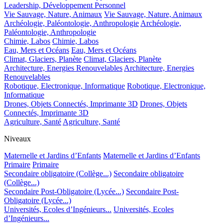
Leadership, Développement Personnel
Vie Sauvage, Nature, Animaux
Vie Sauvage, Nature, Animaux
Archéologie, Paléontologie, Anthropologie
Archéologie,
Paléontologie, Anthropologie
Chimie, Labos
Chimie, Labos
Eau, Mers et Océans
Eau, Mers et Océans
Climat, Glaciers, Planète
Climat, Glaciers, Planète
Architecture, Energies Renouvelables
Architecture, Energies
Renouvelables
Robotique, Electronique, Informatique
Robotique, Electronique,
Informatique
Drones, Objets Connectés, Imprimante 3D
Drones, Objets
Connectés, Imprimante 3D
Agriculture, Santé
Agriculture, Santé
Niveaux
Maternelle et Jardins d’Enfants
Maternelle et Jardins d’Enfants
Primaire
Primaire
Secondaire obligatoire (Collège...)
Secondaire obligatoire
(Collège...)
Secondaire Post-Obligatoire (Lycée...)
Secondaire Post-
Obligatoire (Lycée...)
Universités, Ecoles d’Ingénieurs...
Universités, Ecoles
d’Ingénieurs...