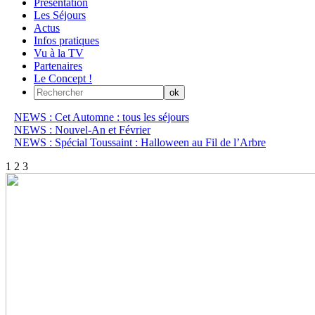
Présentation
Les Séjours
Actus
Infos pratiques
Vu à la TV
Partenaires
Le Concept !
NEWS : Cet Automne : tous les séjours
NEWS : Nouvel-An et Février
NEWS : Spécial Toussaint : Halloween au Fil de l’Arbre
1
2
3