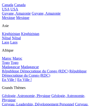
Canada
Canada
USA
USA
Guyane, Amazonie
Guyane, Amazonie
Mexique
Mexique
Asie
Kirghizistan
Kirghizistan
Népal
Népal
Laos
Laos
Afrique
Maroc
Maroc
Togo
Togo
Madagascar
Madagascar
République Démocratique du Congo (RDC)
République
Démocratique du Congo (RDC)
En Ville !
En Ville !
Grands Thèmes
Géologie, Astronomie, Physique
Géologie, Astronomie,
Physique
Cerveau, Leadership, Développement Personnel
Cerveau,