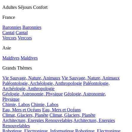
Adultes Séjours Confort
France
Baronnies
Baronnies
Cantal
Cantal
Vercors
Vercors
Asie
Maldives
Maldives
Grands Thèmes
Vie Sauvage, Nature, Animaux
Vie Sauvage, Nature, Animaux
Paléontologie, Archéologie, Anthropologie
Paléontologie,
Archéologie, Anthropologie
Géologie, Astronomie, Physique
Géologie, Astronomie,
Physique
Chimie, Labos
Chimie, Labos
Eau, Mers et Océans
Eau, Mers et Océans
Climat, Glaciers, Planète
Climat, Glaciers, Planète
Architecture, Energies Renouvelables
Architecture, Energies
Renouvelables
Robotique, Electronique, Informatique
Robotique, Electronique,