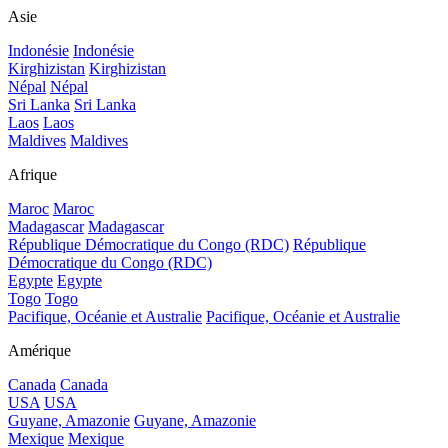
Asie
Indonésie
Indonésie
Kirghizistan
Kirghizistan
Népal
Népal
Sri Lanka
Sri Lanka
Laos
Laos
Maldives
Maldives
Afrique
Maroc
Maroc
Madagascar
Madagascar
République Démocratique du Congo (RDC)
République
Démocratique du Congo (RDC)
Egypte
Egypte
Togo
Togo
Pacifique, Océanie et Australie
Pacifique, Océanie et Australie
Amérique
Canada
Canada
USA
USA
Guyane, Amazonie
Guyane, Amazonie
Mexique
Mexique