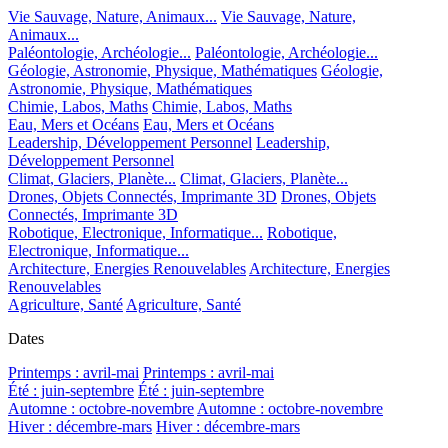
Vie Sauvage, Nature, Animaux...
Vie Sauvage, Nature,
Animaux...
Paléontologie, Archéologie...
Paléontologie, Archéologie...
Géologie, Astronomie, Physique, Mathématiques
Géologie,
Astronomie, Physique, Mathématiques
Chimie, Labos, Maths
Chimie, Labos, Maths
Eau, Mers et Océans
Eau, Mers et Océans
Leadership, Développement Personnel
Leadership,
Développement Personnel
Climat, Glaciers, Planète...
Climat, Glaciers, Planète...
Drones, Objets Connectés, Imprimante 3D
Drones, Objets
Connectés, Imprimante 3D
Robotique, Electronique, Informatique...
Robotique,
Electronique, Informatique...
Architecture, Energies Renouvelables
Architecture, Energies
Renouvelables
Agriculture, Santé
Agriculture, Santé
Dates
Printemps : avril-mai
Printemps : avril-mai
Été : juin-septembre
Été : juin-septembre
Automne : octobre-novembre
Automne : octobre-novembre
Hiver : décembre-mars
Hiver : décembre-mars