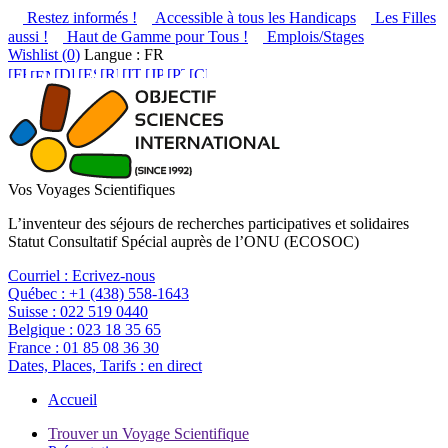
Restez informés !
Accessible à tous les Handicaps
Les Filles
aussi !
Haut de Gamme pour Tous !
Emplois/Stages
Wishlist (
0
)
Langue : FR
Vos Voyages Scientifiques
L’inventeur des séjours de recherches participatives et solidaires
Statut Consultatif Spécial auprès de l’ONU (ECOSOC)
Courriel :
Ecrivez-nous
Québec :
+1 (438) 558-1643
Suisse :
022 519 0440
Belgique :
023 18 35 65
France :
01 85 08 36 30
Dates, Places, Tarifs :
en direct
Accueil
Trouver un Voyage Scientifique