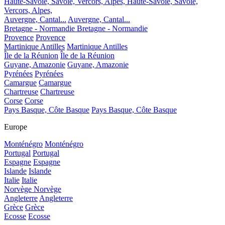
Haute-Savoie, Savoie, Vercors, Alpes,
Haute-Savoie, Savoie,
Vercors, Alpes,
Auvergne, Cantal...
Auvergne, Cantal...
Bretagne - Normandie
Bretagne - Normandie
Provence
Provence
Martinique Antilles
Martinique Antilles
Île de la Réunion
Île de la Réunion
Guyane, Amazonie
Guyane, Amazonie
Pyrénées
Pyrénées
Camargue
Camargue
Chartreuse
Chartreuse
Corse
Corse
Pays Basque, Côte Basque
Pays Basque, Côte Basque
Europe
Monténégro
Monténégro
Portugal
Portugal
Espagne
Espagne
Islande
Islande
Italie
Italie
Norvège
Norvège
Angleterre
Angleterre
Grèce
Grèce
Ecosse
Ecosse