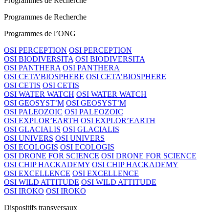
Programmes de Recherche
Programmes de Recherche
Programmes de l’ONG
OSI PERCEPTION
OSI PERCEPTION
OSI BIODIVERSITA
OSI BIODIVERSITA
OSI PANTHERA
OSI PANTHERA
OSI CETA’BIOSPHERE
OSI CETA’BIOSPHERE
OSI CETIS
OSI CETIS
OSI WATER WATCH
OSI WATER WATCH
OSI GEOSYST’M
OSI GEOSYST’M
OSI PALEOZOIC
OSI PALEOZOIC
OSI EXPLOR’EARTH
OSI EXPLOR’EARTH
OSI GLACIALIS
OSI GLACIALIS
OSI UNIVERS
OSI UNIVERS
OSI ECOLOGIS
OSI ECOLOGIS
OSI DRONE FOR SCIENCE
OSI DRONE FOR SCIENCE
OSI CHIP HACKADEMY
OSI CHIP HACKADEMY
OSI EXCELLENCE
OSI EXCELLENCE
OSI WILD ATTITUDE
OSI WILD ATTITUDE
OSI IROKO
OSI IROKO
Dispositifs transversaux