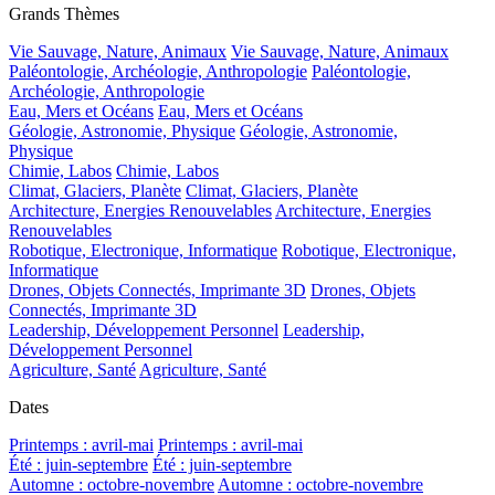
Grands Thèmes
Vie Sauvage, Nature, Animaux
Vie Sauvage, Nature, Animaux
Paléontologie, Archéologie, Anthropologie
Paléontologie,
Archéologie, Anthropologie
Eau, Mers et Océans
Eau, Mers et Océans
Géologie, Astronomie, Physique
Géologie, Astronomie,
Physique
Chimie, Labos
Chimie, Labos
Climat, Glaciers, Planète
Climat, Glaciers, Planète
Architecture, Energies Renouvelables
Architecture, Energies
Renouvelables
Robotique, Electronique, Informatique
Robotique, Electronique,
Informatique
Drones, Objets Connectés, Imprimante 3D
Drones, Objets
Connectés, Imprimante 3D
Leadership, Développement Personnel
Leadership,
Développement Personnel
Agriculture, Santé
Agriculture, Santé
Dates
Printemps : avril-mai
Printemps : avril-mai
Été : juin-septembre
Été : juin-septembre
Automne : octobre-novembre
Automne : octobre-novembre