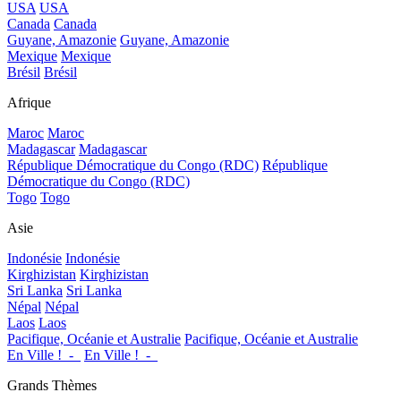
USA
USA
Canada
Canada
Guyane, Amazonie
Guyane, Amazonie
Mexique
Mexique
Brésil
Brésil
Afrique
Maroc
Maroc
Madagascar
Madagascar
République Démocratique du Congo (RDC)
République
Démocratique du Congo (RDC)
Togo
Togo
Asie
Indonésie
Indonésie
Kirghizistan
Kirghizistan
Sri Lanka
Sri Lanka
Népal
Népal
Laos
Laos
Pacifique, Océanie et Australie
Pacifique, Océanie et Australie
En Ville !_-_
En Ville !_-_
Grands Thèmes