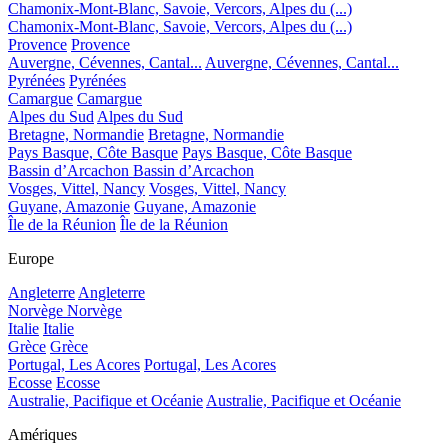
Chamonix-Mont-Blanc, Savoie, Vercors, Alpes du (...)
Chamonix-Mont-Blanc, Savoie, Vercors, Alpes du (...)
Provence
Provence
Auvergne, Cévennes, Cantal...
Auvergne, Cévennes, Cantal...
Pyrénées
Pyrénées
Camargue
Camargue
Alpes du Sud
Alpes du Sud
Bretagne, Normandie
Bretagne, Normandie
Pays Basque, Côte Basque
Pays Basque, Côte Basque
Bassin d’Arcachon
Bassin d’Arcachon
Vosges, Vittel, Nancy
Vosges, Vittel, Nancy
Guyane, Amazonie
Guyane, Amazonie
Île de la Réunion
Île de la Réunion
Europe
Angleterre
Angleterre
Norvège
Norvège
Italie
Italie
Grèce
Grèce
Portugal, Les Acores
Portugal, Les Acores
Ecosse
Ecosse
Australie, Pacifique et Océanie
Australie, Pacifique et Océanie
Amériques