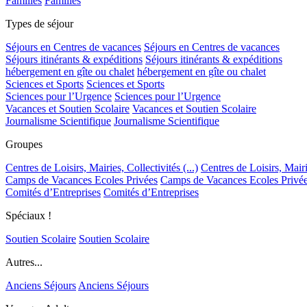
Familles
Familles
Types de séjour
Séjours en Centres de vacances
Séjours en Centres de vacances
Séjours itinérants & expéditions
Séjours itinérants & expéditions
hébergement en gîte ou chalet
hébergement en gîte ou chalet
Sciences et Sports
Sciences et Sports
Sciences pour l’Urgence
Sciences pour l’Urgence
Vacances et Soutien Scolaire
Vacances et Soutien Scolaire
Journalisme Scientifique
Journalisme Scientifique
Groupes
Centres de Loisirs, Mairies, Collectivités (...)
Centres de Loisirs, Mairie
Camps de Vacances Ecoles Privées
Camps de Vacances Ecoles Privé
Comités d’Entreprises
Comités d’Entreprises
Spéciaux !
Soutien Scolaire
Soutien Scolaire
Autres...
Anciens Séjours
Anciens Séjours