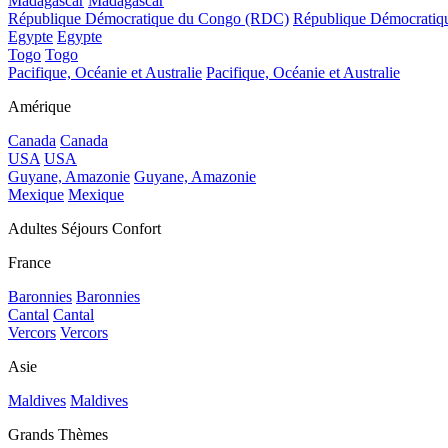
Madagascar
Madagascar
République Démocratique du Congo (RDC)
République Démocrati
Egypte
Egypte
Togo
Togo
Pacifique, Océanie et Australie
Pacifique, Océanie et Australie
Amérique
Canada
Canada
USA
USA
Guyane, Amazonie
Guyane, Amazonie
Mexique
Mexique
Adultes Séjours Confort
France
Baronnies
Baronnies
Cantal
Cantal
Vercors
Vercors
Asie
Maldives
Maldives
Grands Thèmes