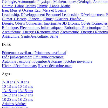
Géologie, Astronomie, Physique, Mathématiques
Géologie, Astronom
Chimie, Labos, Maths
Chimie, Labos, Maths
Eau, Mers et Océans
Eau, Mers et Océans
Leadership, Développement Personnel
Leadership, Développement P
Climat, Glaciers, Planète...
Climat, Glaciers, Planète...
Drones, Objets Connectés, Imprimante 3D
Drones, Objets Connectés
Robotique, Electronique, Informatique...
Robotique, Electronique, Inf
Architecture, Energies Renouvelables
Architecture, Energies Renouve
Agriculture, Santé
Agriculture, Santé
Dates
Printemps : avril-mai
Printemps : avril-mai
Été : juin-septembre
Été : juin-septembre
Automne : octobre-novembre
Automne : octobre-novembre
Hiver : décembre-mars
Hiver : décembre-mars
Ages
7-10 ans
7-10 ans
10-13 ans
10-13 ans
13-15 ans
13-15 ans
16-17 ans
16-17 ans
18-25 ans
18-25 ans
Adultes
Adultes