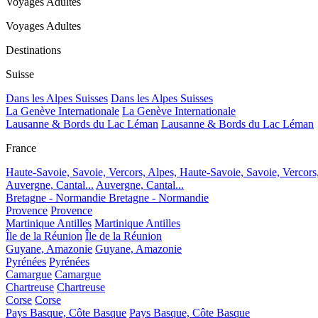
Voyages Adultes
Voyages Adultes
Destinations
Suisse
Dans les Alpes Suisses
Dans les Alpes Suisses
La Genève Internationale
La Genève Internationale
Lausanne & Bords du Lac Léman
Lausanne & Bords du Lac Léman
France
Haute-Savoie, Savoie, Vercors, Alpes,
Haute-Savoie, Savoie, Vercors
Auvergne, Cantal...
Auvergne, Cantal...
Bretagne - Normandie
Bretagne - Normandie
Provence
Provence
Martinique Antilles
Martinique Antilles
Île de la Réunion
Île de la Réunion
Guyane, Amazonie
Guyane, Amazonie
Pyrénées
Pyrénées
Camargue
Camargue
Chartreuse
Chartreuse
Corse
Corse
Pays Basque, Côte Basque
Pays Basque, Côte Basque