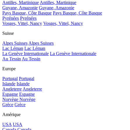
Antilles, Martinique
Antilles, Martinique
Guyane, Amazonie
Guyane, Amazonie
Pays Basque, Côte Basque
Pays Basque, Côte Basque
Pyrénées
Pyrénées
Vosges, Vittel, Nancy
Vosges, Vittel, Nancy
Suisse
Alpes Suisses
Alpes Suisses
Lac Léman
Lac Léman
La Genève Internationale
La Genève Internationale
Au Tessin
Au Tessin
Europe
Portugal
Portugal
Islande
Islande
Angleterre
Angleterre
Espagne
Espagne
Norvège
Norvège
Grèce
Grèce
Amérique
USA
USA
Canada
Canada