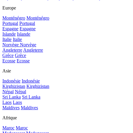
Europe
Monténégro
Monténégro
Portugal
Portugal
Espagne
Espagne
Islande
Islande
Italie
Italie
Norvège
Norvège
Angleterre
Angleterre
Grèce
Grèce
Ecosse
Ecosse
Asie
Indonésie
Indonésie
Kirghizistan
Kirghizistan
Népal
Népal
Sri Lanka
Sri Lanka
Laos
Laos
Maldives
Maldives
Afrique
Maroc
Maroc