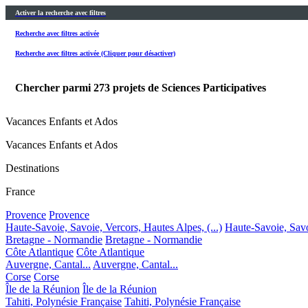
Activer la recherche avec filtres
Recherche avec filtres activée
Recherche avec filtres activée (Cliquer pour désactiver)
Chercher parmi
273
projets de Sciences Participatives
Vacances Enfants et Ados
Vacances Enfants et Ados
Destinations
France
Provence
Provence
Haute-Savoie, Savoie, Vercors, Hautes Alpes, (...)
Haute-Savoie, Savoi
Bretagne - Normandie
Bretagne - Normandie
Côte Atlantique
Côte Atlantique
Auvergne, Cantal...
Auvergne, Cantal...
Corse
Corse
Île de la Réunion
Île de la Réunion
Tahiti, Polynésie Française
Tahiti, Polynésie Française