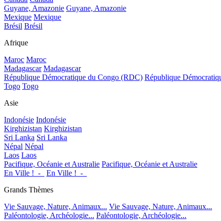
Guyane, Amazonie
Guyane, Amazonie
Mexique
Mexique
Brésil
Brésil
Afrique
Maroc
Maroc
Madagascar
Madagascar
République Démocratique du Congo (RDC)
République Démocrati
Togo
Togo
Asie
Indonésie
Indonésie
Kirghizistan
Kirghizistan
Sri Lanka
Sri Lanka
Népal
Népal
Laos
Laos
Pacifique, Océanie et Australie
Pacifique, Océanie et Australie
En Ville !_-_
En Ville !_-_
Grands Thèmes
Vie Sauvage, Nature, Animaux...
Vie Sauvage, Nature, Animaux...
Paléontologie, Archéologie...
Paléontologie, Archéologie...