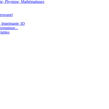
ie, Physique, Mathématiques
ersonnel
, Imprimante 3D
ormatique...
lables