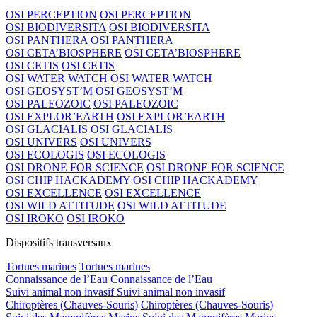
OSI PERCEPTION
OSI PERCEPTION
OSI BIODIVERSITA
OSI BIODIVERSITA
OSI PANTHERA
OSI PANTHERA
OSI CETA’BIOSPHERE
OSI CETA’BIOSPHERE
OSI CETIS
OSI CETIS
OSI WATER WATCH
OSI WATER WATCH
OSI GEOSYST’M
OSI GEOSYST’M
OSI PALEOZOIC
OSI PALEOZOIC
OSI EXPLOR’EARTH
OSI EXPLOR’EARTH
OSI GLACIALIS
OSI GLACIALIS
OSI UNIVERS
OSI UNIVERS
OSI ECOLOGIS
OSI ECOLOGIS
OSI DRONE FOR SCIENCE
OSI DRONE FOR SCIENCE
OSI CHIP HACKADEMY
OSI CHIP HACKADEMY
OSI EXCELLENCE
OSI EXCELLENCE
OSI WILD ATTITUDE
OSI WILD ATTITUDE
OSI IROKO
OSI IROKO
Dispositifs transversaux
Tortues marines
Tortues marines
Connaissance de l’Eau
Connaissance de l’Eau
Suivi animal non invasif
Suivi animal non invasif
Chiroptères (Chauves-Souris)
Chiroptères (Chauves-Souris)