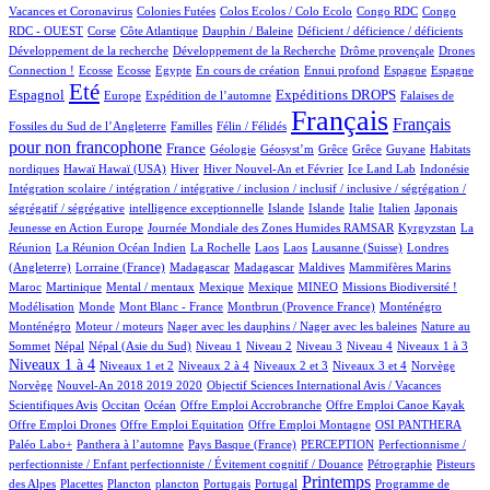
1/934
1/934
1/934
2/934
Vacances et Coronavirus
Colonies Futées
Colos Ecolos / Colo Ecolo
Congo RDC
Congo
1/934
17/934
1/934
2/934
1/934
RDC - OUEST
Corse
Côte Atlantique
Dauphin / Baleine
Déficient / déficience / déficients
1/934
2/934
15/934
Développement de la recherche
Développement de la Recherche
Drôme provençale
Drones
1/934
1/934
1/934
14/934
2/934
19/934
13/934
253/934
Connection !
Ecosse
Ecosse
Egypte
En cours de création
Ennui profond
Espagne
Espagne
712/934
10/934
178/934
266/934
4/934
Eté
Espagnol
Expéditions DROPS
Europe
Expédition de l’automne
Falaises de
2/934
100/934
934/934
506/934
Français
Français
Fossiles du Sud de l’Angleterre
Familles
Félin / Félidés
pour non francophone
293/934
37/934
1/934
1/934
1/934
1/934
3/934
France
Géologie
Géosyst’m
Grêce
Grêce
Guyane
Habitats
2/934
2/934
155/934
23/934
9/934
2/934
2/934
nordiques
Hawaï
Hawaï (USA)
Hiver
Hiver Nouvel-An et Février
Ice Land Lab
Indonésie
Intégration scolaire / intégration / intégrative / inclusion / inclusif / inclusive / ségrégation /
2/934
10/934
9/934
10/934
77/934
5/934
2/934
ségrégatif / ségrégative
intelligence exceptionnelle
Islande
Islande
Italie
Italien
Japonais
5/934
101/934
5/934
Jeunesse en Action Europe
Journée Mondiale des Zones Humides RAMSAR
Kyrgyzstan
La
3/934
1/934
1/934
1/934
2/934
62/934
Réunion
La Réunion Océan Indien
La Rochelle
Laos
Laos
Lausanne (Suisse)
Londres
1/934
5/934
5/934
2/934
2/934
9/934
(Angleterre)
Lorraine (France)
Madagascar
Madagascar
Maldives
Mammifères Marins
8/934
2/934
1/934
1/934
30/934
40/934
2/934
Maroc
Martinique
Mental / mentaux
Mexique
Mexique
MINEO
Missions Biodiversité !
4/934
1/934
9/934
11/934
11/934
Modélisation
Monde
Mont Blanc - France
Montbrun (Provence France)
Monténégro
2/934
1/934
3/934
Monténégro
Moteur / moteurs
Nager avec les dauphins / Nager avec les baleines
Nature au
15/934
15/934
12/934
12/934
12/934
113/934
132/934
398/934
Sommet
Népal
Népal (Asie du Sud)
Niveau 1
Niveau 2
Niveau 3
Niveau 4
Niveaux 1 à 3
14/934
47/934
15/934
161/934
2/934
2/934
Niveaux 1 à 4
Niveaux 1 et 2
Niveaux 2 à 4
Niveaux 2 et 3
Niveaux 3 et 4
Norvège
14/934
1/934
Norvège
Nouvel-An 2018 2019 2020
Objectif Sciences International Avis / Vacances
8/934
185/934
1/934
1/934
1/934
Scientifiques Avis
Occitan
Océan
Offre Emploi Accrobranche
Offre Emploi Canoe Kayak
2/934
1/934
109/934
95/934
Offre Emploi Drones
Offre Emploi Equitation
Offre Emploi Montagne
OSI PANTHERA
108/934
5/934
51/934
2/934
Paléo Labo+
Panthera à l’automne
Pays Basque (France)
PERCEPTION
Perfectionnisme /
10/934
5/934
perfectionniste / Enfant perfectionniste / Évitement cognitif / Douance
Pétrographie
Pisteurs
3/934
1/934
1/934
14/934
1/934
437/934
1/934
Printemps
des Alpes
Placettes
Plancton
plancton
Portugais
Portugal
Programme de