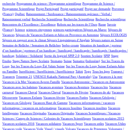
1/934
2/934
recherche
Programme de science / Programme scientifique
Programme de Science /
1/934
1/934
14/934
79/934
Programme Scientifique
Projet Participatif
Projet participatif
Projet sur demande
Provence
5/934
2/934
(France)
Québec
Raisonnement / Surdouance / Raisonnements spéciaux / Verbal /
1/934
3/934
1/934
2/934
Raisonnement verbal
Recherche Scientifique
Recherche Scientifique
Recherche scientifique
5/934
101/934
4/934
Rencontres de l’Excellence / Excellence
Robots sur les traces de l’Ours
Russe
Savoie
11/934
1/934
1/934
1/934
100/934
(France)
Science
sciences citoyennes
sciences participatives
Séjours au Maroc
Séjours de
70/934
4/934
14/934
Vacances
Séjours de Vacances Enfants et Ados en Provence en Automne
Séjours ECOLOGIS
70/934
11/934
100/934
Séjours en rapport avec le climat
Séjours Linguistiques d’Anglais
Séjours nature en Suisse
11/934
2/934
Semaine de Relâche / Semaines de Relâches
Serbo-croate
Situation de handicap / porteur
d’un handicap / porteurs d’un handicap / handicapé / handicapée / handicapés / handicapées /
2/934
3/934
58/934
3/934
1/934
handicap
Solidaire / Solidarité
Sortie du logiciel SPIP 2.0
Soutien Scolaire
SPIP
Stage
1/934
11/934
1/934
179/934
5/934
2/934
Etudes
Stage Nature
Stage Scolaire
Stomates
Suisse
Sumatra (Indonésie)
Sur les Traces du
10/934
8/934
Loup
Sur les Traces du Loup Été Valais Suisse
Sur les Traces du Loup Suisse Enfants Ados
2/934
49/934
7/934
11/934
100/934
ou Familles
Surefficient / Surefficients / Surefficience
Tahiti
Togo
Tous les âges
Transect /
2/934
1/934
10/934
1/934
1/934
Transects
Trisomie 21
UNESCO Kakadu National Parc (Australie)
Usa
Vacances à la mer
1/934
77/934
1/934
Vacances à la Mer
Vacances Açores Famille
Vacances Astronomie / Vacances en Astronomie
1/934
11/934
1/934
1/934
Vacances avec les baleines
Vacances aventure
Vacances Aventure
Vacances bio
Vacances
106/934
1/934
18/934
1/934
1/934
carnaval
Vacances Cheval
Vacances Cheval
Vacances de Février
Vacances de ski
Vacances
76/934
1/934
2/934
19/934
Découverte
Vacances Enfants
Vacances février
Vacances Futées
Vacances Géologie /
1/934
1/934
Vacances en Géologie
Vacances Haut de Gamme
Vacances informatiques / vacances
1/934
1/934
1/934
informatique / vacances en informatique
Vacances Insolites
Vacances insolites
Vacances
2/934
1/934
12/934
Intelligentes
Vacances Originales
Vacances Originales
Vacances Scientifiques / Vacances
1/934
2/934
Sciences / Camps de Sciences / Colonies de Vacances Scientifiques
Vacances scolaires 2015
1/934
1/934
1/934
1/934
1/934
Vacances scolaires 2016
Vacances solidaires
Vacances Sport
Vacances utiles
Vacances Utiles
1/934
2/934
12/934
1/934
Vacances voile
Vacances Voile
Visuel / visuels
Volcans Vacances de Printemps
Volontaire /