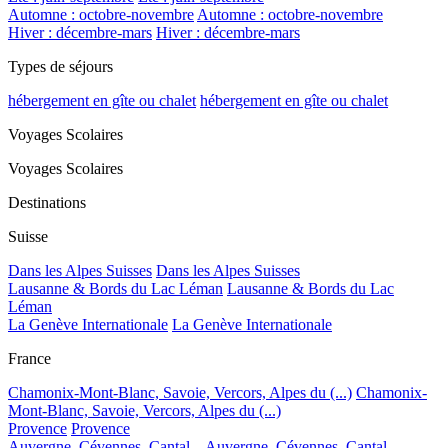
Automne : octobre-novembre
Automne : octobre-novembre
Hiver : décembre-mars
Hiver : décembre-mars
Types de séjours
hébergement en gîte ou chalet
hébergement en gîte ou chalet
Voyages Scolaires
Voyages Scolaires
Destinations
Suisse
Dans les Alpes Suisses
Dans les Alpes Suisses
Lausanne & Bords du Lac Léman
Lausanne & Bords du Lac
Léman
La Genève Internationale
La Genève Internationale
France
Chamonix-Mont-Blanc, Savoie, Vercors, Alpes du (...)
Chamonix-
Mont-Blanc, Savoie, Vercors, Alpes du (...)
Provence
Provence
Auvergne, Cévennes, Cantal...
Auvergne, Cévennes, Cantal...