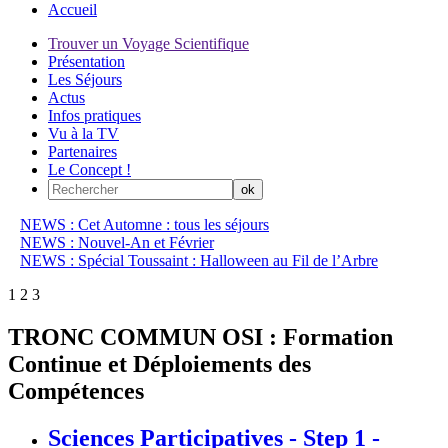
Accueil
Trouver un Voyage Scientifique
Présentation
Les Séjours
Actus
Infos pratiques
Vu à la TV
Partenaires
Le Concept !
NEWS : Cet Automne : tous les séjours
NEWS : Nouvel-An et Février
NEWS : Spécial Toussaint : Halloween au Fil de l’Arbre
1
2
3
TRONC COMMUN OSI : Formation
Continue et Déploiements des
Compétences
Sciences Participatives - Step 1 -