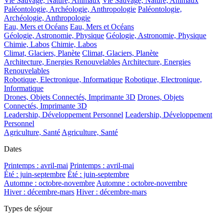
Vie Sauvage, Nature, Animaux
Vie Sauvage, Nature, Animaux
Paléontologie, Archéologie, Anthropologie
Paléontologie,
Archéologie, Anthropologie
Eau, Mers et Océans
Eau, Mers et Océans
Géologie, Astronomie, Physique
Géologie, Astronomie, Physique
Chimie, Labos
Chimie, Labos
Climat, Glaciers, Planète
Climat, Glaciers, Planète
Architecture, Energies Renouvelables
Architecture, Energies
Renouvelables
Robotique, Electronique, Informatique
Robotique, Electronique,
Informatique
Drones, Objets Connectés, Imprimante 3D
Drones, Objets
Connectés, Imprimante 3D
Leadership, Développement Personnel
Leadership, Développement
Personnel
Agriculture, Santé
Agriculture, Santé
Dates
Printemps : avril-mai
Printemps : avril-mai
Été : juin-septembre
Été : juin-septembre
Automne : octobre-novembre
Automne : octobre-novembre
Hiver : décembre-mars
Hiver : décembre-mars
Types de séjour