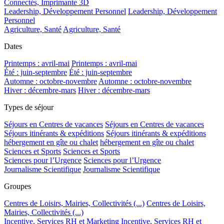
Connectés, Imprimante 3D
Leadership, Développement Personnel
Leadership, Développement
Personnel
Agriculture, Santé
Agriculture, Santé
Dates
Printemps : avril-mai
Printemps : avril-mai
Été : juin-septembre
Été : juin-septembre
Automne : octobre-novembre
Automne : octobre-novembre
Hiver : décembre-mars
Hiver : décembre-mars
Types de séjour
Séjours en Centres de vacances
Séjours en Centres de vacances
Séjours itinérants & expéditions
Séjours itinérants & expéditions
hébergement en gîte ou chalet
hébergement en gîte ou chalet
Sciences et Sports
Sciences et Sports
Sciences pour l’Urgence
Sciences pour l’Urgence
Journalisme Scientifique
Journalisme Scientifique
Groupes
Centres de Loisirs, Mairies, Collectivités (...)
Centres de Loisirs,
Mairies, Collectivités (...)
Incentive, Services RH et Marketing
Incentive, Services RH et