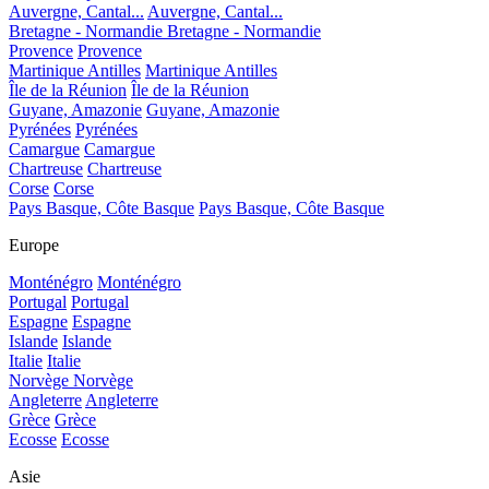
Auvergne, Cantal...
Auvergne, Cantal...
Bretagne - Normandie
Bretagne - Normandie
Provence
Provence
Martinique Antilles
Martinique Antilles
Île de la Réunion
Île de la Réunion
Guyane, Amazonie
Guyane, Amazonie
Pyrénées
Pyrénées
Camargue
Camargue
Chartreuse
Chartreuse
Corse
Corse
Pays Basque, Côte Basque
Pays Basque, Côte Basque
Europe
Monténégro
Monténégro
Portugal
Portugal
Espagne
Espagne
Islande
Islande
Italie
Italie
Norvège
Norvège
Angleterre
Angleterre
Grèce
Grèce
Ecosse
Ecosse
Asie