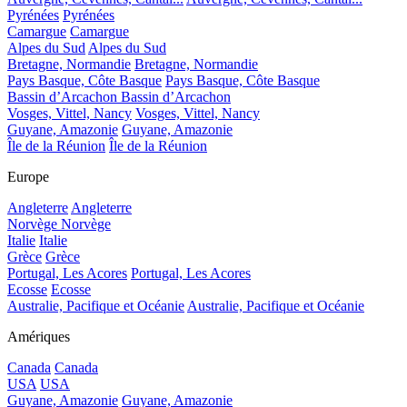
Pyrénées
Pyrénées
Camargue
Camargue
Alpes du Sud
Alpes du Sud
Bretagne, Normandie
Bretagne, Normandie
Pays Basque, Côte Basque
Pays Basque, Côte Basque
Bassin d’Arcachon
Bassin d’Arcachon
Vosges, Vittel, Nancy
Vosges, Vittel, Nancy
Guyane, Amazonie
Guyane, Amazonie
Île de la Réunion
Île de la Réunion
Europe
Angleterre
Angleterre
Norvège
Norvège
Italie
Italie
Grèce
Grèce
Portugal, Les Acores
Portugal, Les Acores
Ecosse
Ecosse
Australie, Pacifique et Océanie
Australie, Pacifique et Océanie
Amériques
Canada
Canada
USA
USA
Guyane, Amazonie
Guyane, Amazonie