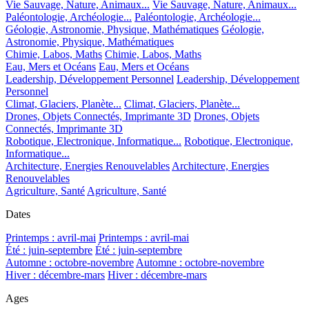
Vie Sauvage, Nature, Animaux...
Vie Sauvage, Nature, Animaux...
Paléontologie, Archéologie...
Paléontologie, Archéologie...
Géologie, Astronomie, Physique, Mathématiques
Géologie,
Astronomie, Physique, Mathématiques
Chimie, Labos, Maths
Chimie, Labos, Maths
Eau, Mers et Océans
Eau, Mers et Océans
Leadership, Développement Personnel
Leadership, Développement
Personnel
Climat, Glaciers, Planète...
Climat, Glaciers, Planète...
Drones, Objets Connectés, Imprimante 3D
Drones, Objets
Connectés, Imprimante 3D
Robotique, Electronique, Informatique...
Robotique, Electronique,
Informatique...
Architecture, Energies Renouvelables
Architecture, Energies
Renouvelables
Agriculture, Santé
Agriculture, Santé
Dates
Printemps : avril-mai
Printemps : avril-mai
Été : juin-septembre
Été : juin-septembre
Automne : octobre-novembre
Automne : octobre-novembre
Hiver : décembre-mars
Hiver : décembre-mars
Ages