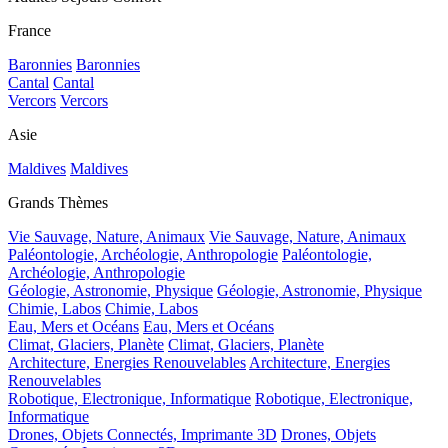
France
Baronnies
Baronnies
Cantal
Cantal
Vercors
Vercors
Asie
Maldives
Maldives
Grands Thèmes
Vie Sauvage, Nature, Animaux
Vie Sauvage, Nature, Animaux
Paléontologie, Archéologie, Anthropologie
Paléontologie,
Archéologie, Anthropologie
Géologie, Astronomie, Physique
Géologie, Astronomie, Physique
Chimie, Labos
Chimie, Labos
Eau, Mers et Océans
Eau, Mers et Océans
Climat, Glaciers, Planète
Climat, Glaciers, Planète
Architecture, Energies Renouvelables
Architecture, Energies
Renouvelables
Robotique, Electronique, Informatique
Robotique, Electronique,
Informatique
Drones, Objets Connectés, Imprimante 3D
Drones, Objets