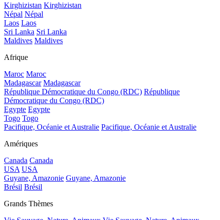
Kirghizistan
Kirghizistan
Népal
Népal
Laos
Laos
Sri Lanka
Sri Lanka
Maldives
Maldives
Afrique
Maroc
Maroc
Madagascar
Madagascar
République Démocratique du Congo (RDC)
République
Démocratique du Congo (RDC)
Egypte
Egypte
Togo
Togo
Pacifique, Océanie et Australie
Pacifique, Océanie et Australie
Amériques
Canada
Canada
USA
USA
Guyane, Amazonie
Guyane, Amazonie
Brésil
Brésil
Grands Thèmes