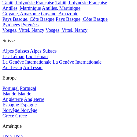
Tahiti, Polynésie Française
Tahiti, Polynésie Française
Antilles, Martinique
Antilles, Martinique
Guyane, Amazonie
Guyane, Amazonie
Pays Basque, Côte Basque
Pays Basque, Côte Basque
Pyrénées
Pyrénées
Vosges, Vittel, Nancy
Vosges, Vittel, Nancy
Suisse
Alpes Suisses
Alpes Suisses
Lac Léman
Lac Léman
La Genève Internationale
La Genève Internationale
Au Tessin
Au Tessin
Europe
Portugal
Portugal
Islande
Islande
Angleterre
Angleterre
Espagne
Espagne
Norvège
Norvège
Grèce
Grèce
Amérique
USA
USA