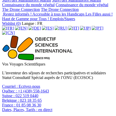
Suivi des Mammifères Marins
Suivi des Mammifères Marins
Connaissance du monde végétal
Connaissance du monde végétal
The Drone Connection
The Drone Connection
Restez informés !
Accessible à tous les Handicaps
Les Filles aussi !
Haut de Gamme pour Tous !
Emplois/Stages
Wishlist (
0
)
Langue : FR
Vos Voyages Scientifiques
L’inventeur des séjours de recherches participatives et solidaires
Statut Consultatif Spécial auprès de l’ONU (ECOSOC)
Courriel :
Ecrivez-nous
Québec :
+1 (438) 558-1643
Suisse :
022 519 0440
Belgique :
023 18 35 65
France :
01 85 08 36 30
Dates, Places, Tarifs :
en direct