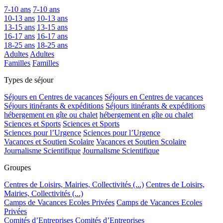
7-10 ans
7-10 ans
10-13 ans
10-13 ans
13-15 ans
13-15 ans
16-17 ans
16-17 ans
18-25 ans
18-25 ans
Adultes
Adultes
Familles
Familles
Types de séjour
Séjours en Centres de vacances
Séjours en Centres de vacances
Séjours itinérants & expéditions
Séjours itinérants & expéditions
hébergement en gîte ou chalet
hébergement en gîte ou chalet
Sciences et Sports
Sciences et Sports
Sciences pour l’Urgence
Sciences pour l’Urgence
Vacances et Soutien Scolaire
Vacances et Soutien Scolaire
Journalisme Scientifique
Journalisme Scientifique
Groupes
Centres de Loisirs, Mairies, Collectivités (...)
Centres de Loisirs,
Mairies, Collectivités (...)
Camps de Vacances Ecoles Privées
Camps de Vacances Ecoles
Privées
Comités d’Entreprises
Comités d’Entreprises