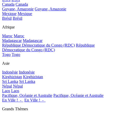
Canada
Canada
Guyane, Amazonie
Guyane, Amazonie
Mexique
Mexique
Brésil
Brésil
Afrique
Maroc
Maroc
Madagascar
Madagascar
République Démocratique du Congo (RDC)
République
Démocratique du Congo (RDC)
Togo
Togo
Asie
Indonésie
Indonésie
Kirghizistan
Kirghizistan
Sri Lanka
Sri Lanka
Népal
Népal
Laos
Laos
Pacifique, Océanie et Australie
Pacifique, Océanie et Australie
En Ville !_-_
En Ville !_-_
Grands Thèmes