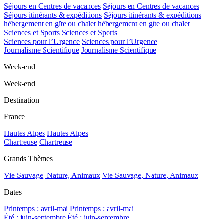
Séjours en Centres de vacances
Séjours en Centres de vacances
Séjours itinérants & expéditions
Séjours itinérants & expéditions
hébergement en gîte ou chalet
hébergement en gîte ou chalet
Sciences et Sports
Sciences et Sports
Sciences pour l’Urgence
Sciences pour l’Urgence
Journalisme Scientifique
Journalisme Scientifique
Week-end
Week-end
Destination
France
Hautes Alpes
Hautes Alpes
Chartreuse
Chartreuse
Grands Thèmes
Vie Sauvage, Nature, Animaux
Vie Sauvage, Nature, Animaux
Dates
Printemps : avril-mai
Printemps : avril-mai
Été : juin-septembre
Été : juin-septembre