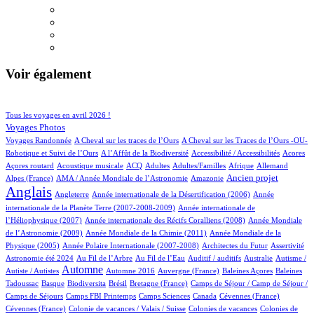
Voir également
97/934
221/934
Tous les voyages en avril 2026 !
153/934
Voyages Photos
4/934
5/934
Voyages Randonnée
A Cheval sur les traces de l’Ours
A Cheval sur les Traces de l’Ours -OU-
5/934
2/934
3/934
1/934
Robotique et Suivi de l’Ours
A l’Affût de la Biodiversité
Accessibilité / Accessibilités
Acores
2/934
100/934
27/934
12/934
2/934
70/934
19/934
Açores routard
Acoustique musicale
ACQ
Adultes
Adultes/Familles
Afrique
Allemand
12/934
5/934
258/934
722/934
Ancien projet
Alpes (France)
AMA / Année Mondiale de l’Astronomie
Amazonie
Anglais
66/934
6/934
14/934
Angleterre
Année internationale de la Désertification (2006)
Année
4/934
internationale de la Planète Terre (2007-2008-2009)
Année internationale de
1/934
12/934
l’Héliophysique (2007)
Année internationale des Récifs Coralliens (2008)
Année Mondiale
2/934
15/934
de l’Astronomie (2009)
Année Mondiale de la Chimie (2011)
Année Mondiale de la
6/934
3/934
2/934
77/934
Physique (2005)
Année Polaire Internationale (2007-2008)
Architectes du Futur
Assertivité
24/934
18/934
2/934
1/934
2/934
Astronomie été 2024
Au Fil de l’Arbre
Au Fil de l’Eau
Auditif / auditifs
Australie
Autisme /
433/934
4/934
4/934
1/934
2/934
Automne
Autiste / Autistes
Automne 2016
Auvergne (France)
Baleines Açores
Baleines
1/934
80/934
1/934
13/934
110/934
Tadoussac
Basque
Biodiversita
Brésil
Bretagne (France)
Camps de Séjour / Camp de Séjour /
5/934
13/934
4/934
2/934
1/934
Camps de Séjours
Camps FBI Printemps
Camps Sciences
Canada
Cévennes (France)
1/934
4/934
3/934
Cévennes (France)
Colonie de vacances / Valais / Suisse
Colonies de vacances
Colonies de