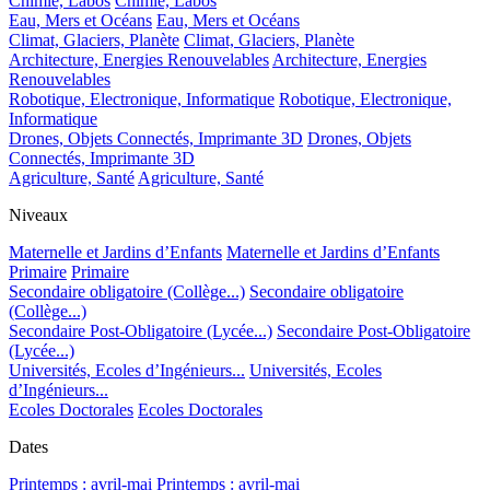
Chimie, Labos
Chimie, Labos
Eau, Mers et Océans
Eau, Mers et Océans
Climat, Glaciers, Planète
Climat, Glaciers, Planète
Architecture, Energies Renouvelables
Architecture, Energies
Renouvelables
Robotique, Electronique, Informatique
Robotique, Electronique,
Informatique
Drones, Objets Connectés, Imprimante 3D
Drones, Objets
Connectés, Imprimante 3D
Agriculture, Santé
Agriculture, Santé
Niveaux
Maternelle et Jardins d’Enfants
Maternelle et Jardins d’Enfants
Primaire
Primaire
Secondaire obligatoire (Collège...)
Secondaire obligatoire
(Collège...)
Secondaire Post-Obligatoire (Lycée...)
Secondaire Post-Obligatoire
(Lycée...)
Universités, Ecoles d’Ingénieurs...
Universités, Ecoles
d’Ingénieurs...
Ecoles Doctorales
Ecoles Doctorales
Dates
Printemps : avril-mai
Printemps : avril-mai