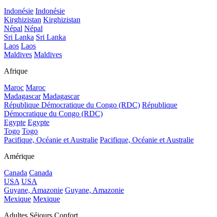
Indonésie
Indonésie
Kirghizistan
Kirghizistan
Népal
Népal
Sri Lanka
Sri Lanka
Laos
Laos
Maldives
Maldives
Afrique
Maroc
Maroc
Madagascar
Madagascar
République Démocratique du Congo (RDC)
République
Démocratique du Congo (RDC)
Egypte
Egypte
Togo
Togo
Pacifique, Océanie et Australie
Pacifique, Océanie et Australie
Amérique
Canada
Canada
USA
USA
Guyane, Amazonie
Guyane, Amazonie
Mexique
Mexique
Adultes Séjours Confort