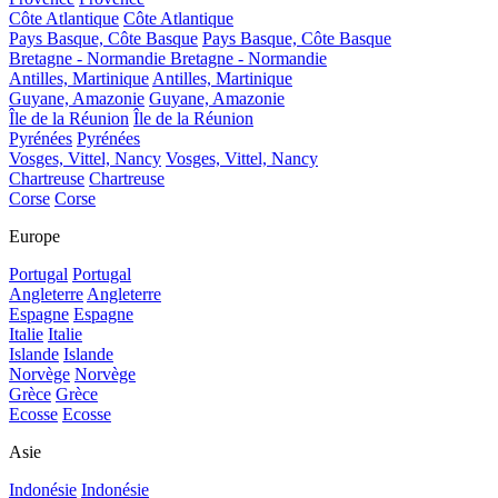
Côte Atlantique
Côte Atlantique
Pays Basque, Côte Basque
Pays Basque, Côte Basque
Bretagne - Normandie
Bretagne - Normandie
Antilles, Martinique
Antilles, Martinique
Guyane, Amazonie
Guyane, Amazonie
Île de la Réunion
Île de la Réunion
Pyrénées
Pyrénées
Vosges, Vittel, Nancy
Vosges, Vittel, Nancy
Chartreuse
Chartreuse
Corse
Corse
Europe
Portugal
Portugal
Angleterre
Angleterre
Espagne
Espagne
Italie
Italie
Islande
Islande
Norvège
Norvège
Grèce
Grèce
Ecosse
Ecosse
Asie
Indonésie
Indonésie