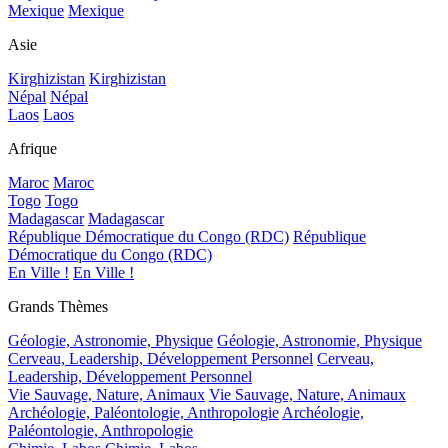
Mexique
Mexique
Asie
Kirghizistan
Kirghizistan
Népal
Népal
Laos
Laos
Afrique
Maroc
Maroc
Togo
Togo
Madagascar
Madagascar
République Démocratique du Congo (RDC)
République
Démocratique du Congo (RDC)
En Ville !
En Ville !
Grands Thèmes
Géologie, Astronomie, Physique
Géologie, Astronomie, Physique
Cerveau, Leadership, Développement Personnel
Cerveau,
Leadership, Développement Personnel
Vie Sauvage, Nature, Animaux
Vie Sauvage, Nature, Animaux
Archéologie, Paléontologie, Anthropologie
Archéologie,
Paléontologie, Anthropologie