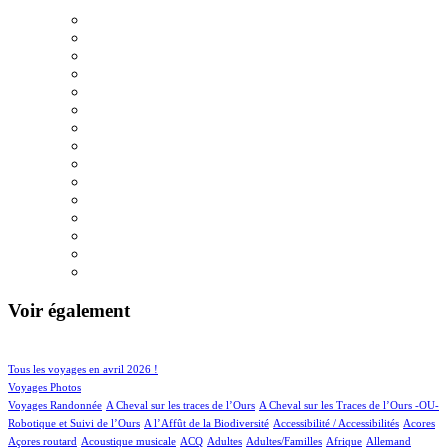
Voir également
73/811
121/811
Tous les voyages en avril 2026 !
101/811
Voyages Photos
4/811
4/811
Voyages Randonnée
A Cheval sur les traces de l’Ours
A Cheval sur les Traces de l’Ours -OU-
3/811
1/811
5/811
1/811
Robotique et Suivi de l’Ours
A l’Affût de la Biodiversité
Accessibilité / Accessibilités
Acores
2/811
51/811
30/811
14/811
2/811
50/811
24/811
Açores routard
Acoustique musicale
ACQ
Adultes
Adultes/Familles
Afrique
Allemand