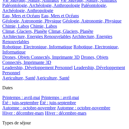
Vie Sauvage, Nature, Animaux
Vie Sauvage, Nature, Animaux
Paléontologie, Archéologie, Anthropologie
Paléontologie,
Archéologie, Anthropologie
Eau, Mers et Océans
Eau, Mers et Océans
Géologie, Astronomie, Physique
Géologie, Astronomie, Physique
Chimie, Labos
Chimie, Labos
Climat, Glaciers, Planète
Climat, Glaciers, Planète
Architecture, Energies Renouvelables
Architecture, Energies
Renouvelables
Robotique, Electronique, Informatique
Robotique, Electronique,
Informatique
Drones, Objets Connectés, Imprimante 3D
Drones, Objets
Connectés, Imprimante 3D
Leadership, Développement Personnel
Leadership, Développement
Personnel
Agriculture, Santé
Agriculture, Santé
Dates
Printemps : avril-mai
Printemps : avril-mai
Été : juin-septembre
Été : juin-septembre
Automne : octobre-novembre
Automne : octobre-novembre
Hiver : décembre-mars
Hiver : décembre-mars
Types de séjour