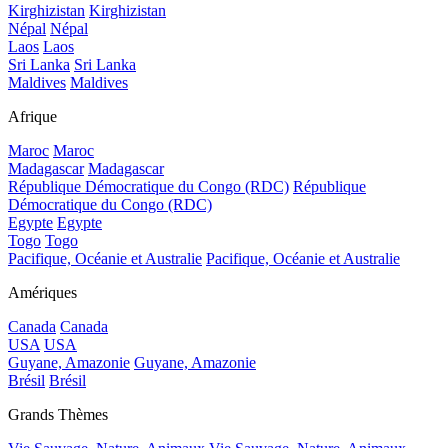
Kirghizistan
Kirghizistan
Népal
Népal
Laos
Laos
Sri Lanka
Sri Lanka
Maldives
Maldives
Afrique
Maroc
Maroc
Madagascar
Madagascar
République Démocratique du Congo (RDC)
République
Démocratique du Congo (RDC)
Egypte
Egypte
Togo
Togo
Pacifique, Océanie et Australie
Pacifique, Océanie et Australie
Amériques
Canada
Canada
USA
USA
Guyane, Amazonie
Guyane, Amazonie
Brésil
Brésil
Grands Thèmes