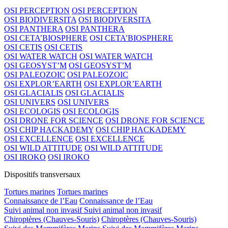
OSI PERCEPTION
OSI PERCEPTION
OSI BIODIVERSITA
OSI BIODIVERSITA
OSI PANTHERA
OSI PANTHERA
OSI CETA’BIOSPHERE
OSI CETA’BIOSPHERE
OSI CETIS
OSI CETIS
OSI WATER WATCH
OSI WATER WATCH
OSI GEOSYST’M
OSI GEOSYST’M
OSI PALEOZOIC
OSI PALEOZOIC
OSI EXPLOR’EARTH
OSI EXPLOR’EARTH
OSI GLACIALIS
OSI GLACIALIS
OSI UNIVERS
OSI UNIVERS
OSI ECOLOGIS
OSI ECOLOGIS
OSI DRONE FOR SCIENCE
OSI DRONE FOR SCIENCE
OSI CHIP HACKADEMY
OSI CHIP HACKADEMY
OSI EXCELLENCE
OSI EXCELLENCE
OSI WILD ATTITUDE
OSI WILD ATTITUDE
OSI IROKO
OSI IROKO
Dispositifs transversaux
Tortues marines
Tortues marines
Connaissance de l’Eau
Connaissance de l’Eau
Suivi animal non invasif
Suivi animal non invasif
Chiroptères (Chauves-Souris)
Chiroptères (Chauves-Souris)