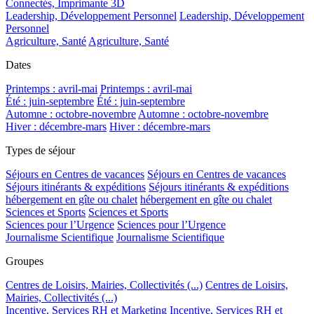
Connectés, Imprimante 3D
Leadership, Développement Personnel
Leadership, Développement
Personnel
Agriculture, Santé
Agriculture, Santé
Dates
Printemps : avril-mai
Printemps : avril-mai
Été : juin-septembre
Été : juin-septembre
Automne : octobre-novembre
Automne : octobre-novembre
Hiver : décembre-mars
Hiver : décembre-mars
Types de séjour
Séjours en Centres de vacances
Séjours en Centres de vacances
Séjours itinérants & expéditions
Séjours itinérants & expéditions
hébergement en gîte ou chalet
hébergement en gîte ou chalet
Sciences et Sports
Sciences et Sports
Sciences pour l’Urgence
Sciences pour l’Urgence
Journalisme Scientifique
Journalisme Scientifique
Groupes
Centres de Loisirs, Mairies, Collectivités (...)
Centres de Loisirs,
Mairies, Collectivités (...)
Incentive, Services RH et Marketing
Incentive, Services RH et