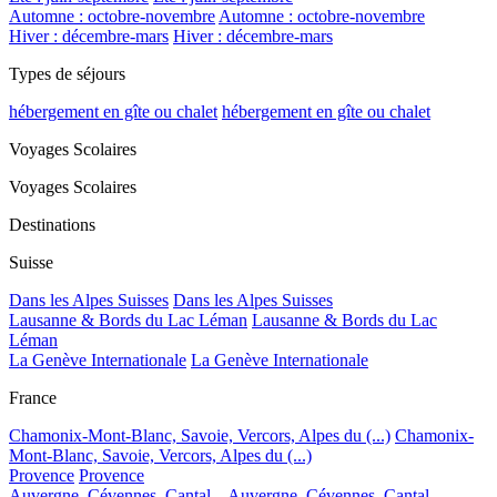
Automne : octobre-novembre
Automne : octobre-novembre
Hiver : décembre-mars
Hiver : décembre-mars
Types de séjours
hébergement en gîte ou chalet
hébergement en gîte ou chalet
Voyages Scolaires
Voyages Scolaires
Destinations
Suisse
Dans les Alpes Suisses
Dans les Alpes Suisses
Lausanne & Bords du Lac Léman
Lausanne & Bords du Lac
Léman
La Genève Internationale
La Genève Internationale
France
Chamonix-Mont-Blanc, Savoie, Vercors, Alpes du (...)
Chamonix-
Mont-Blanc, Savoie, Vercors, Alpes du (...)
Provence
Provence
Auvergne, Cévennes, Cantal...
Auvergne, Cévennes, Cantal...