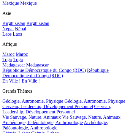
Mexique
Mexique
Asie
Kirghizistan
Kirghizistan
Népal
Népal
Laos
Laos
Afrique
Maroc
Maroc
Togo
Togo
Madagascar
Madagascar
République Démocratique du Congo (RDC)
République
Démocratique du Congo (RDC)
En Ville !
En Ville !
Grands Thèmes
Géologie, Astronomie, Physique
Géologie, Astronomie, Physique
Cerveau, Leadership, Développement Personnel
Cerveau,
Leadership, Développement Personnel
Vie Sauvage, Nature, Animaux
Vie Sauvage, Nature, Animaux
Archéologie, Paléontologie, Anthropologie
Archéologie,
Paléontologie, Anthropologie