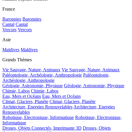
France
Baronnies
Baronnies
Cantal
Cantal
Vercors
Vercors
Asie
Maldives
Maldives
Grands Thèmes
Vie Sauvage, Nature, Animaux
Vie Sauvage, Nature, Animaux
Paléontologie, Archéologie, Anthropologie
Paléontologie,
Archéologie, Anthropologie
Géologie, Astronomie, Physique
Géologie, Astronomie, Physique
Chimie, Labos
Chimie, Labos
Eau, Mers et Océans
Eau, Mers et Océans
Climat, Glaciers, Planète
Climat, Glaciers, Planète
Architecture, Energies Renouvelables
Architecture, Energies
Renouvelables
Robotique, Electronique, Informatique
Robotique, Electronique,
Informatique
Drones, Objets Connectés, Imprimante 3D
Drones, Objets