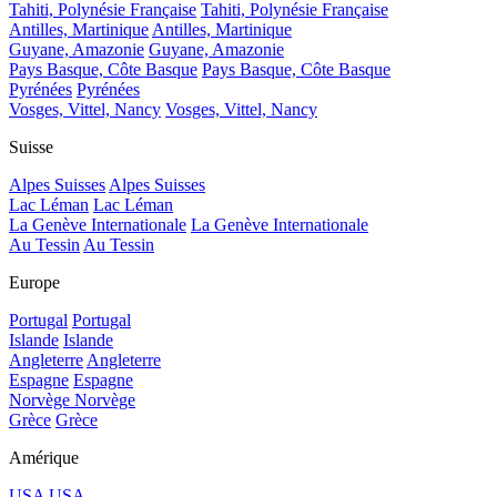
Tahiti, Polynésie Française
Tahiti, Polynésie Française
Antilles, Martinique
Antilles, Martinique
Guyane, Amazonie
Guyane, Amazonie
Pays Basque, Côte Basque
Pays Basque, Côte Basque
Pyrénées
Pyrénées
Vosges, Vittel, Nancy
Vosges, Vittel, Nancy
Suisse
Alpes Suisses
Alpes Suisses
Lac Léman
Lac Léman
La Genève Internationale
La Genève Internationale
Au Tessin
Au Tessin
Europe
Portugal
Portugal
Islande
Islande
Angleterre
Angleterre
Espagne
Espagne
Norvège
Norvège
Grèce
Grèce
Amérique
USA
USA