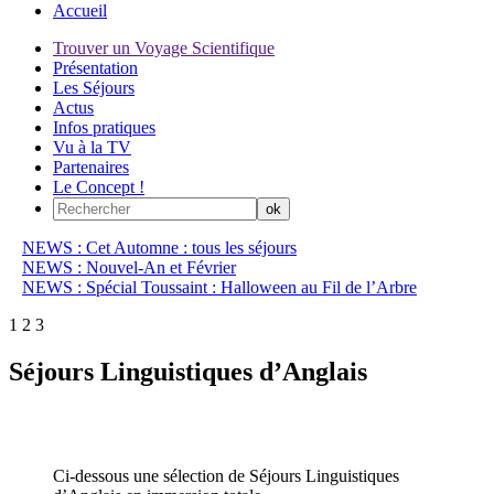
Accueil
Trouver un Voyage Scientifique
Présentation
Les Séjours
Actus
Infos pratiques
Vu à la TV
Partenaires
Le Concept !
NEWS : Cet Automne : tous les séjours
NEWS : Nouvel-An et Février
NEWS : Spécial Toussaint : Halloween au Fil de l’Arbre
1
2
3
Séjours Linguistiques d’Anglais
Ci-dessous une sélection de Séjours Linguistiques