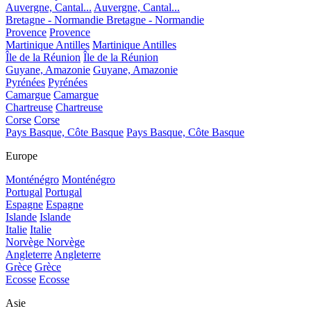
Auvergne, Cantal...
Auvergne, Cantal...
Bretagne - Normandie
Bretagne - Normandie
Provence
Provence
Martinique Antilles
Martinique Antilles
Île de la Réunion
Île de la Réunion
Guyane, Amazonie
Guyane, Amazonie
Pyrénées
Pyrénées
Camargue
Camargue
Chartreuse
Chartreuse
Corse
Corse
Pays Basque, Côte Basque
Pays Basque, Côte Basque
Europe
Monténégro
Monténégro
Portugal
Portugal
Espagne
Espagne
Islande
Islande
Italie
Italie
Norvège
Norvège
Angleterre
Angleterre
Grèce
Grèce
Ecosse
Ecosse
Asie