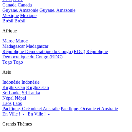
Canada
Canada
Guyane, Amazonie
Guyane, Amazonie
Mexique
Mexique
Brésil
Brésil
Afrique
Maroc
Maroc
Madagascar
Madagascar
République Démocratique du Congo (RDC)
République
Démocratique du Congo (RDC)
Togo
Togo
Asie
Indonésie
Indonésie
Kirghizistan
Kirghizistan
Sri Lanka
Sri Lanka
Népal
Népal
Laos
Laos
Pacifique, Océanie et Australie
Pacifique, Océanie et Australie
En Ville !_-_
En Ville !_-_
Grands Thèmes