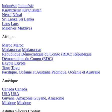
Indonésie
Indonésie
Kirghizistan
Kirghizistan
Népal
Népal
Sri Lanka
Sri Lanka
Laos
Laos
Maldives
Maldives
Afrique
Maroc
Maroc
Madagascar
Madagascar
République Démocratique du Congo (RDC)
République
Démocratique du Congo (RDC)
Egypte
Egypte
Togo
Togo
Pacifique, Océanie et Australie
Pacifique, Océanie et Australie
Amérique
Canada
Canada
USA
USA
Guyane, Amazonie
Guyane, Amazonie
Mexique
Mexique
Adultes Séjours Confort