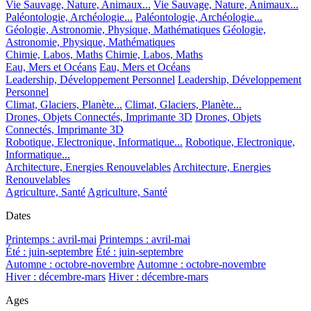
Vie Sauvage, Nature, Animaux...
Vie Sauvage, Nature, Animaux...
Paléontologie, Archéologie...
Paléontologie, Archéologie...
Géologie, Astronomie, Physique, Mathématiques
Géologie,
Astronomie, Physique, Mathématiques
Chimie, Labos, Maths
Chimie, Labos, Maths
Eau, Mers et Océans
Eau, Mers et Océans
Leadership, Développement Personnel
Leadership, Développement
Personnel
Climat, Glaciers, Planète...
Climat, Glaciers, Planète...
Drones, Objets Connectés, Imprimante 3D
Drones, Objets
Connectés, Imprimante 3D
Robotique, Electronique, Informatique...
Robotique, Electronique,
Informatique...
Architecture, Energies Renouvelables
Architecture, Energies
Renouvelables
Agriculture, Santé
Agriculture, Santé
Dates
Printemps : avril-mai
Printemps : avril-mai
Été : juin-septembre
Été : juin-septembre
Automne : octobre-novembre
Automne : octobre-novembre
Hiver : décembre-mars
Hiver : décembre-mars
Ages