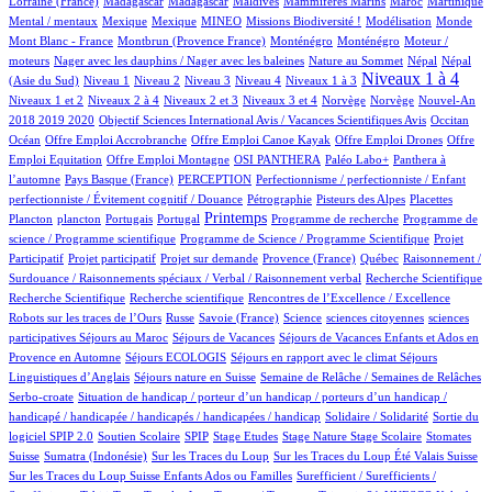
Lorraine (France)
Madagascar
Madagascar
Maldives
Mammifères Marins
Maroc
Martinique
1/811
1/811
36/811
35/811
1/811
3/811
1/811
Mental / mentaux
Mexique
Mexique
MINEO
Missions Biodiversité !
Modélisation
Monde
9/811
12/811
12/811
1/811
Mont Blanc - France
Montbrun (Provence France)
Monténégro
Monténégro
Moteur /
1/811
3/811
13/811
13/811
moteurs
Nager avec les dauphins / Nager avec les baleines
Nature au Sommet
Népal
Népal
14/811
14/811
10/811
67/811
86/811
372/811
11/811
Niveaux 1 à 4
(Asie du Sud)
Niveau 1
Niveau 2
Niveau 3
Niveau 4
Niveaux 1 à 3
62/811
14/811
153/811
3/811
3/811
14/811
Niveaux 1 et 2
Niveaux 2 à 4
Niveaux 2 et 3
Niveaux 3 et 4
Norvège
Norvège
Nouvel-An
1/811
8/811
128/811
2018 2019 2020
Objectif Sciences International Avis / Vacances Scientifiques Avis
Occitan
1/811
1/811
1/811
1/811
Océan
Offre Emploi Accrobranche
Offre Emploi Canoe Kayak
Offre Emploi Drones
Offre
1/811
60/811
78/811
59/811
Emploi Equitation
Offre Emploi Montagne
OSI PANTHERA
Paléo Labo+
Panthera à
4/811
45/811
1/811
l’automne
Pays Basque (France)
PERCEPTION
Perfectionnisme / perfectionniste / Enfant
8/811
6/811
3/811
1/811
perfectionniste / Évitement cognitif / Douance
Pétrographie
Pisteurs des Alpes
Placettes
1/811
12/811
2/811
355/811
1/811
1/811
Printemps
Plancton
plancton
Portugais
Portugal
Programme de recherche
Programme de
2/811
1/811
science / Programme scientifique
Programme de Science / Programme Scientifique
Projet
1/811
15/811
62/811
5/811
1/811
Participatif
Projet participatif
Projet sur demande
Provence (France)
Québec
Raisonnement /
1/811
1/811
Surdouance / Raisonnements spéciaux / Verbal / Raisonnement verbal
Recherche Scientifique
1/811
1/811
4/811
Recherche Scientifique
Recherche scientifique
Rencontres de l’Excellence / Excellence
53/811
5/811
9/811
1/811
1/811
Robots sur les traces de l’Ours
Russe
Savoie (France)
Science
sciences citoyennes
sciences
3/811
51/811
53/811
participatives
Séjours au Maroc
Séjours de Vacances
Séjours de Vacances Enfants et Ados en
3/811
20/811
78/811
Provence en Automne
Séjours ECOLOGIS
Séjours en rapport avec le climat
Séjours
9/811
51/811
12/811
Linguistiques d’Anglais
Séjours nature en Suisse
Semaine de Relâche / Semaines de Relâches
1/811
Serbo-croate
Situation de handicap / porteur d’un handicap / porteurs d’un handicap /
2/811
3/811
handicapé / handicapée / handicapés / handicapées / handicap
Solidaire / Solidarité
Sortie du
53/811
3/811
1/811
1/811
9/811
1/811
130/811
logiciel SPIP 2.0
Soutien Scolaire
SPIP
Stage Etudes
Stage Nature
Stage Scolaire
Stomates
7/811
2/811
8/811
6/811
Suisse
Sumatra (Indonésie)
Sur les Traces du Loup
Sur les Traces du Loup Été Valais Suisse
1/811
Sur les Traces du Loup Suisse Enfants Ados ou Familles
Surefficient / Surefficients /