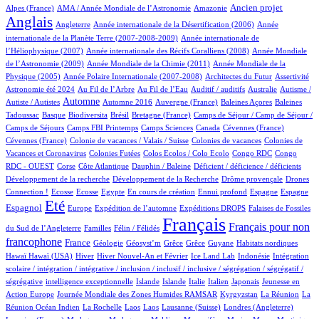
13/811
7/811
258/811
624/811
Ancien projet
Alpes (France)
AMA / Année Mondiale de l’Astronomie
Amazonie
Anglais
65/811
6/811
14/811
Angleterre
Année internationale de la Désertification (2006)
Année
4/811
internationale de la Planète Terre (2007-2008-2009)
Année internationale de
1/811
12/811
l’Héliophysique (2007)
Année internationale des Récifs Coralliens (2008)
Année Mondiale
2/811
15/811
de l’Astronomie (2009)
Année Mondiale de la Chimie (2011)
Année Mondiale de la
5/811
2/811
1/811
25/811
Physique (2005)
Année Polaire Internationale (2007-2008)
Architectes du Futur
Assertivité
21/811
10/811
1/811
1/811
1/811
Astronomie été 2024
Au Fil de l’Arbre
Au Fil de l’Eau
Auditif / auditifs
Australie
Autisme /
353/811
4/811
5/811
1/811
2/811
Automne
Autiste / Autistes
Automne 2016
Auvergne (France)
Baleines Açores
Baleines
1/811
78/811
1/811
14/811
59/811
Tadoussac
Basque
Biodiversita
Brésil
Bretagne (France)
Camps de Séjour / Camp de Séjour /
3/811
11/811
6/811
3/811
2/811
Camps de Séjours
Camps FBI Printemps
Camps Sciences
Canada
Cévennes (France)
1/811
3/811
3/811
Cévennes (France)
Colonie de vacances / Valais / Suisse
Colonies de vacances
Colonies de
1/811
1/811
1/811
2/811
Vacances et Coronavirus
Colonies Futées
Colos Ecolos / Colo Ecolo
Congo RDC
Congo
1/811
18/811
1/811
1/811
1/811
RDC - OUEST
Corse
Côte Atlantique
Dauphin / Baleine
Déficient / déficience / déficients
1/811
1/811
24/811
Développement de la recherche
Développement de la Recherche
Drôme provençale
Drones
2/811
2/811
1/811
15/811
1/811
36/811
18/811
205/811
Connection !
Ecosse
Ecosse
Egypte
En cours de création
Ennui profond
Espagne
Espagne
603/811
13/811
104/811
167/811
4/811
Eté
Espagnol
Europe
Expédition de l’automne
Expéditions DROPS
Falaises de Fossiles
2/811
51/811
811/811
365/811
Français
Français pour non
du Sud de l’Angleterre
Familles
Félin / Félidés
francophone
265/811
42/811
1/811
2/811
2/811
1/811
3/811
2/811
France
Géologie
Géosyst’m
Grêce
Grêce
Guyane
Habitats nordiques
2/811
139/811
21/811
12/811
1/811
1/811
Hawaï
Hawaï (USA)
Hiver
Hiver Nouvel-An et Février
Ice Land Lab
Indonésie
Intégration
scolaire / intégration / intégrative / inclusion / inclusif / inclusive / ségrégation / ségrégatif /
1/811
13/811
12/811
8/811
56/811
5/811
2/811
ségrégative
intelligence exceptionnelle
Islande
Islande
Italie
Italien
Japonais
Jeunesse en
5/811
53/811
6/811
5/811
Action Europe
Journée Mondiale des Zones Humides RAMSAR
Kyrgyzstan
La Réunion
La
1/811
1/811
1/811
5/811
61/811
3/811
Réunion Océan Indien
La Rochelle
Laos
Laos
Lausanne (Suisse)
Londres (Angleterre)
8/811
8/811
3/811
1/811
10/811
12/811
1/811