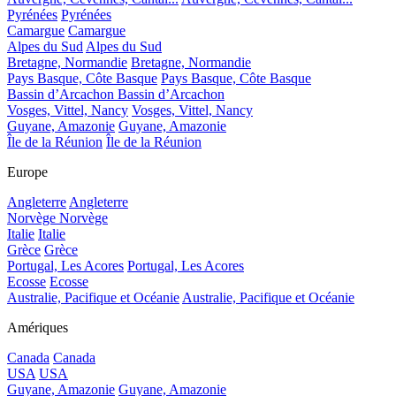
Pyrénées
Pyrénées
Camargue
Camargue
Alpes du Sud
Alpes du Sud
Bretagne, Normandie
Bretagne, Normandie
Pays Basque, Côte Basque
Pays Basque, Côte Basque
Bassin d’Arcachon
Bassin d’Arcachon
Vosges, Vittel, Nancy
Vosges, Vittel, Nancy
Guyane, Amazonie
Guyane, Amazonie
Île de la Réunion
Île de la Réunion
Europe
Angleterre
Angleterre
Norvège
Norvège
Italie
Italie
Grèce
Grèce
Portugal, Les Acores
Portugal, Les Acores
Ecosse
Ecosse
Australie, Pacifique et Océanie
Australie, Pacifique et Océanie
Amériques
Canada
Canada
USA
USA
Guyane, Amazonie
Guyane, Amazonie