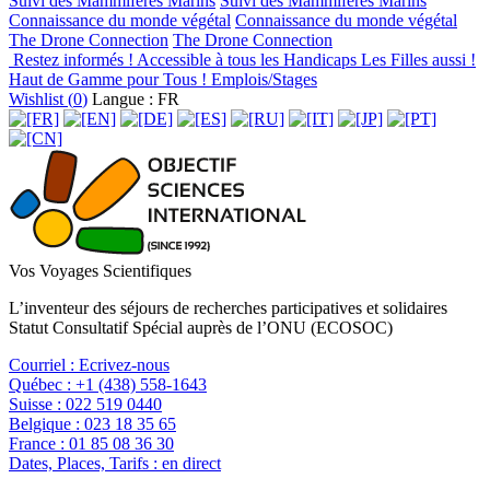
Suivi des Mammifères Marins
Suivi des Mammifères Marins
Connaissance du monde végétal
Connaissance du monde végétal
The Drone Connection
The Drone Connection
Restez informés !
Accessible à tous les Handicaps
Les Filles aussi !
Haut de Gamme pour Tous !
Emplois/Stages
Wishlist (
0
)
Langue : FR
Vos Voyages Scientifiques
L’inventeur des séjours de recherches participatives et solidaires
Statut Consultatif Spécial auprès de l’ONU (ECOSOC)
Courriel :
Ecrivez-nous
Québec :
+1 (438) 558-1643
Suisse :
022 519 0440
Belgique :
023 18 35 65
France :
01 85 08 36 30
Dates, Places, Tarifs :
en direct