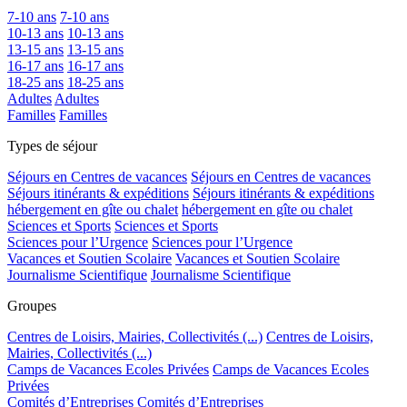
7-10 ans
7-10 ans
10-13 ans
10-13 ans
13-15 ans
13-15 ans
16-17 ans
16-17 ans
18-25 ans
18-25 ans
Adultes
Adultes
Familles
Familles
Types de séjour
Séjours en Centres de vacances
Séjours en Centres de vacances
Séjours itinérants & expéditions
Séjours itinérants & expéditions
hébergement en gîte ou chalet
hébergement en gîte ou chalet
Sciences et Sports
Sciences et Sports
Sciences pour l’Urgence
Sciences pour l’Urgence
Vacances et Soutien Scolaire
Vacances et Soutien Scolaire
Journalisme Scientifique
Journalisme Scientifique
Groupes
Centres de Loisirs, Mairies, Collectivités (...)
Centres de Loisirs,
Mairies, Collectivités (...)
Camps de Vacances Ecoles Privées
Camps de Vacances Ecoles
Privées
Comités d’Entreprises
Comités d’Entreprises