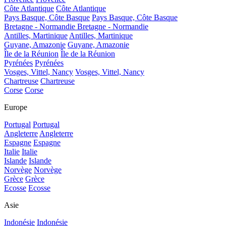
Côte Atlantique
Côte Atlantique
Pays Basque, Côte Basque
Pays Basque, Côte Basque
Bretagne - Normandie
Bretagne - Normandie
Antilles, Martinique
Antilles, Martinique
Guyane, Amazonie
Guyane, Amazonie
Île de la Réunion
Île de la Réunion
Pyrénées
Pyrénées
Vosges, Vittel, Nancy
Vosges, Vittel, Nancy
Chartreuse
Chartreuse
Corse
Corse
Europe
Portugal
Portugal
Angleterre
Angleterre
Espagne
Espagne
Italie
Italie
Islande
Islande
Norvège
Norvège
Grèce
Grèce
Ecosse
Ecosse
Asie
Indonésie
Indonésie