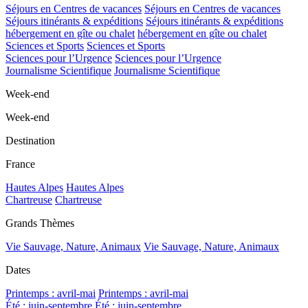
Séjours en Centres de vacances
Séjours en Centres de vacances
Séjours itinérants & expéditions
Séjours itinérants & expéditions
hébergement en gîte ou chalet
hébergement en gîte ou chalet
Sciences et Sports
Sciences et Sports
Sciences pour l’Urgence
Sciences pour l’Urgence
Journalisme Scientifique
Journalisme Scientifique
Week-end
Week-end
Destination
France
Hautes Alpes
Hautes Alpes
Chartreuse
Chartreuse
Grands Thèmes
Vie Sauvage, Nature, Animaux
Vie Sauvage, Nature, Animaux
Dates
Printemps : avril-mai
Printemps : avril-mai
Été : juin-septembre
Été : juin-septembre