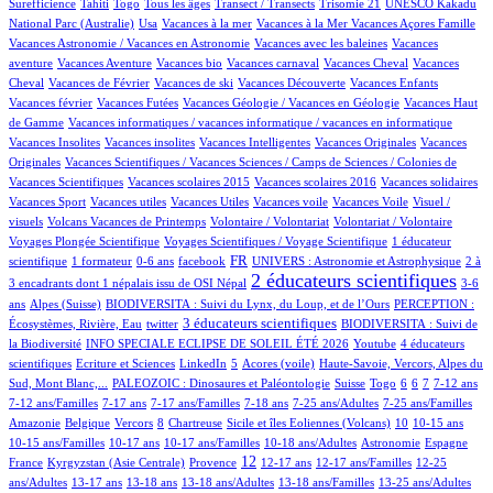
26/811
6/811
12/811
51/811
1/811
1/811
Surefficience
Tahiti
Togo
Tous les âges
Transect / Transects
Trisomie 21
UNESCO Kakadu
15/811
1/811
1/811
1/811
24/811
National Parc (Australie)
Usa
Vacances à la mer
Vacances à la Mer
Vacances Açores Famille
1/811
1/811
Vacances Astronomie / Vacances en Astronomie
Vacances avec les baleines
Vacances
9/811
1/811
1/811
57/811
1/811
aventure
Vacances Aventure
Vacances bio
Vacances carnaval
Vacances Cheval
Vacances
20/811
1/811
1/811
23/811
1/811
Cheval
Vacances de Février
Vacances de ski
Vacances Découverte
Vacances Enfants
2/811
24/811
1/811
Vacances février
Vacances Futées
Vacances Géologie / Vacances en Géologie
Vacances Haut
1/811
1/811
de Gamme
Vacances informatiques / vacances informatique / vacances en informatique
1/811
1/811
2/811
1/811
Vacances Insolites
Vacances insolites
Vacances Intelligentes
Vacances Originales
Vacances
9/811
Originales
Vacances Scientifiques / Vacances Sciences / Camps de Sciences / Colonies de
1/811
1/811
1/811
1/811
Vacances Scientifiques
Vacances scolaires 2015
Vacances scolaires 2016
Vacances solidaires
1/811
1/811
1/811
1/811
1/811
Vacances Sport
Vacances utiles
Vacances Utiles
Vacances voile
Vacances Voile
Visuel /
10/811
1/811
1/811
57/811
visuels
Volcans Vacances de Printemps
Volontaire / Volontariat
Volontariat / Volontaire
11/811
83/811
Voyages Plongée Scientifique
Voyages Scientifiques / Voyage Scientifique
1 éducateur
6/811
1/811
9/811
277/811
31/811
8/811
FR
scientifique
1 formateur
0-6 ans
facebook
UNIVERS : Astronomie et Astrophysique
2 à
501/811
12/811
2 éducateurs scientifiques
3 encadrants dont 1 népalais issu de OSI Népal
3-6
100/811
44/811
11/811
ans
Alpes (Suisse)
BIODIVERSITA : Suivi du Lynx, du Loup, et de l’Ours
PERCEPTION :
1/811
230/811
58/811
3 éducateurs scientifiques
Écosystèmes, Rivière, Eau
twitter
BIODIVERSITA : Suivi de
54/811
1/811
30/811
la Biodiversité
INFO SPECIALE ECLIPSE DE SOLEIL ÉTÉ 2026
Youtube
4 éducateurs
1/811
1/811
16/811
6/811
11/811
scientifiques
Ecriture et Sciences
LinkedIn
5
Acores (voile)
Haute-Savoie, Vercors, Alpes du
77/811
3/811
4/811
1/811
40/811
54/811
19/811
79/811
Sud, Mont Blanc,...
PALEOZOIC : Dinosaures et Paléontologie
Suisse
Togo
6
6
7
7-12 ans
3/811
39/811
33/811
3/811
9/811
6/811
7-12 ans/Familles
7-17 ans
7-17 ans/Familles
7-18 ans
7-25 ans/Adultes
7-25 ans/Familles
2/811
1/811
65/811
2/811
10/811
80/811
2/811
3/811
Amazonie
Belgique
Vercors
8
Chartreuse
Sicile et îles Eoliennes (Volcans)
10
10-15 ans
14/811
11/811
4/811
56/811
54/811
10/811
10-15 ans/Familles
10-17 ans
10-17 ans/Familles
10-18 ans/Adultes
Astronomie
Espagne
61/811
167/811
348/811
20/811
1/811
1/811
12
France
Kyrgyzstan (Asie Centrale)
Provence
12-17 ans
12-17 ans/Familles
12-25
92/811
9/811
49/811
7/811
1/811
8/811
ans/Adultes
13-17 ans
13-18 ans
13-18 ans/Adultes
13-18 ans/Familles
13-25 ans/Adultes