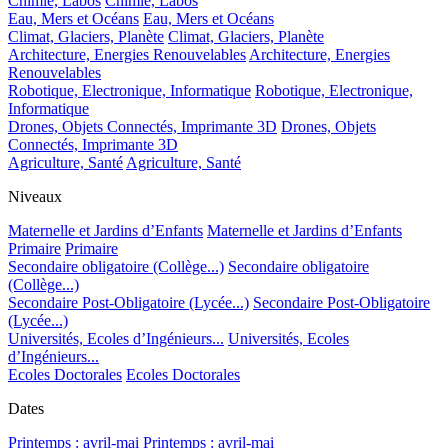
Chimie, Labos
Chimie, Labos
Eau, Mers et Océans
Eau, Mers et Océans
Climat, Glaciers, Planète
Climat, Glaciers, Planète
Architecture, Energies Renouvelables
Architecture, Energies
Renouvelables
Robotique, Electronique, Informatique
Robotique, Electronique,
Informatique
Drones, Objets Connectés, Imprimante 3D
Drones, Objets
Connectés, Imprimante 3D
Agriculture, Santé
Agriculture, Santé
Niveaux
Maternelle et Jardins d’Enfants
Maternelle et Jardins d’Enfants
Primaire
Primaire
Secondaire obligatoire (Collège...)
Secondaire obligatoire
(Collège...)
Secondaire Post-Obligatoire (Lycée...)
Secondaire Post-Obligatoire
(Lycée...)
Universités, Ecoles d’Ingénieurs...
Universités, Ecoles
d’Ingénieurs...
Ecoles Doctorales
Ecoles Doctorales
Dates
Printemps : avril-mai
Printemps : avril-mai