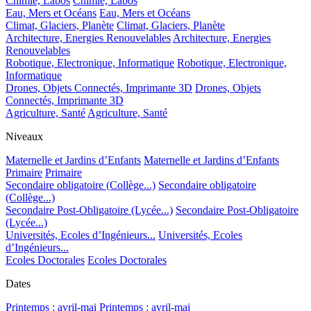
Chimie, Labos
Chimie, Labos
Eau, Mers et Océans
Eau, Mers et Océans
Climat, Glaciers, Planète
Climat, Glaciers, Planète
Architecture, Energies Renouvelables
Architecture, Energies
Renouvelables
Robotique, Electronique, Informatique
Robotique, Electronique,
Informatique
Drones, Objets Connectés, Imprimante 3D
Drones, Objets
Connectés, Imprimante 3D
Agriculture, Santé
Agriculture, Santé
Niveaux
Maternelle et Jardins d’Enfants
Maternelle et Jardins d’Enfants
Primaire
Primaire
Secondaire obligatoire (Collège...)
Secondaire obligatoire
(Collège...)
Secondaire Post-Obligatoire (Lycée...)
Secondaire Post-Obligatoire
(Lycée...)
Universités, Ecoles d’Ingénieurs...
Universités, Ecoles
d’Ingénieurs...
Ecoles Doctorales
Ecoles Doctorales
Dates
Printemps : avril-mai
Printemps : avril-mai