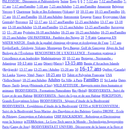
5/1040
4/1040
2/1040
60/1040
97/1040
21/1040
109/1040
3/1040
PALEOZOIC : Dinosaures et Paléontologie
Suisse
Togo
6
6
7
7-12 ans
7-12 ans/Familles
7-
45/1040
47/1040
3/1040
10/1040
7/1040
3/1040
1/1040
17 ans
7-17 ans/Familles
7-18 ans
7-25 ans/Adultes
7-25 ans/Familles
Amazonie
Belgique
83/1040
1/1040
12/1040
94/1040
2/1040
3/1040
18/1040
Vercors
8
Chartreuse
Sicile et îles Eoliennes (Volcans)
10
10-15 ans
10-15 ans/Familles
10-
12/1040
6/1040
63/1040
61/1040
9/1040
103/1040
17 ans
10-17 ans/Familles
10-18 ans/Adultes
Astronomie
Espagne
France
Kyrgyzstan (Asie
203/1040
426/1040
22/1040
2/1040
1/1040
109/1040
11/1040
12
Centrale)
Provence
12-17 ans
12-17 ans/Familles
12-25 ans/Adultes
13-17 ans
13-18
74/1040
8/1040
1/1040
9/1040
4/1040
200/1040
ans
13-18 ans/Adultes
13-18 ans/Familles
13-25 ans/Adultes
13-25 ans/Familles
Auvergne
30/1040
50/1040
120/1040
9/1040
3/1040
2/1040
23/1040
15
15 - 20 ans
Pyrénées
16-18 ans/Adultes
16-25 ans
16-25 ans/Adultes
16-25 ans/Familles
107/1040
67/1040
276/1040
2/1040
195/1040
12/1040
7-9 ans
18-25 ans/Adultes
OSI PANTHERA : Panthère des Neiges
20
Camargue
EN
13/1040
56/1040
WATER WATCH : Etude de la qualité chimique physique et écologique de l’eau
7-17 ans
27/1040
13/1040
6/1040
ExplorEarth : Géologie, Volcans, Montagnes
Pays Basque, Golf de Gascogne
Alpes du Sud
104/1040
Biologie de l’Évolution
RENCONTRES DE L’EXCELLENCE : Formation pratique à
2/1040
12/1040
104/1040
88/1040
l’excellence et au leadership
Mathématiques
30
10-12 ans
Bretagne - Normandie -
259/1040
64/1040
7/1040
552/1040
1/1040
19/1040
13-15 ans
10-13 ans
Atlantique
12 ans
Désert (Maroc)
Bassin d’Arcachon
Islande
35/1040
21/1040
11/1040
2/1040
720/1040
27/1040
2/1040
16-17 ans
(Reykjavik)
13-17 ans
13-25 ans / Adultes
15-20 ans
50
Québec (Canada)
10/1040
315/1040
64/1040
45/1040
15/1040
18-25 ans
Sri Lanka
Vosges, Vittel, Nancy
ES
Tahiti et Polynésie Française
USA
195/1040
437/1040
1/1040
549/1040
7/1040
2/1040
7/1040
Familles
Adultes
(YellowStone)
18-25 ans/Adultes
En Ville, à Paris
IT
Sri Lanka
Dates,
5/1040
13/1040
Places, Tarifs
Japon (Péninsule d’Izu)
WILD ATTITUDE : Rapports entre êtres humains et
41/1040
5/1040
11/1040
animaux
BIODIVERSITA : Formations Naturalistes
Rio (Brésil)
BIODIVERSITA : Suivi du
21/1040
1/1040
Loup et de son Habitat
BIODIVERSITA : Suivi du Lynx et de son Habitat
PERCEPTION :
13/1040
10/1040
Grands Écosystèmes Icônes
BIODIVERSITA : Séjours d’étude de la Biodiversité
100/1040
BIODIVERSITA : Expéditions d’étude de la Biodiversité
CETIS et SUB’ECOSYSTEM :
22/1040
14/1040
Suivi de la Biodiversité Sous-Marine, des Dauphins et des Baleines
Genève
DRONE : Ecole
11/1040
de Pilotage, Conception et Fabrication
CHIP HACKADEMY : Robotique et Electronique
4/1040
6/1040
pour la Science
inTERRAction : Le Low-Tech sauve le Monde - Technologies Appropriées
1/1040
Paris (Camp de Jour)
BIODIVERSITA ET UNIVERS : Découverte de la faune et la flore et