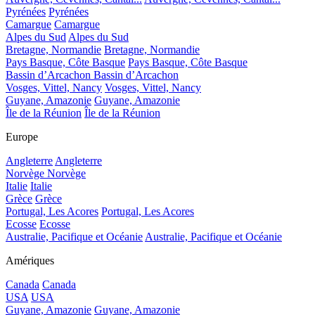
Pyrénées
Pyrénées
Camargue
Camargue
Alpes du Sud
Alpes du Sud
Bretagne, Normandie
Bretagne, Normandie
Pays Basque, Côte Basque
Pays Basque, Côte Basque
Bassin d’Arcachon
Bassin d’Arcachon
Vosges, Vittel, Nancy
Vosges, Vittel, Nancy
Guyane, Amazonie
Guyane, Amazonie
Île de la Réunion
Île de la Réunion
Europe
Angleterre
Angleterre
Norvège
Norvège
Italie
Italie
Grèce
Grèce
Portugal, Les Acores
Portugal, Les Acores
Ecosse
Ecosse
Australie, Pacifique et Océanie
Australie, Pacifique et Océanie
Amériques
Canada
Canada
USA
USA
Guyane, Amazonie
Guyane, Amazonie