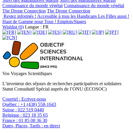
Suivi des Mammifères Marins
Suivi des Mammifères Marins
Connaissance du monde végétal
Connaissance du monde végétal
The Drone Connection
The Drone Connection
Restez informés !
Accessible à tous les Handicaps
Les Filles aussi !
Haut de Gamme pour Tous !
Emplois/Stages
Wishlist (
0
)
Langue : FR
Vos Voyages Scientifiques
L’inventeur des séjours de recherches participatives et solidaires
Statut Consultatif Spécial auprès de l’ONU (ECOSOC)
Courriel :
Ecrivez-nous
Québec :
+1 (438) 558-1643
Suisse :
022 519 0440
Belgique :
023 18 35 65
France :
01 85 08 36 30
Dates, Places, Tarifs :
en direct