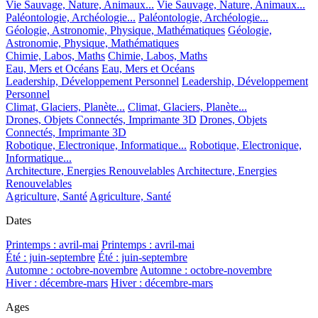
Vie Sauvage, Nature, Animaux...
Vie Sauvage, Nature, Animaux...
Paléontologie, Archéologie...
Paléontologie, Archéologie...
Géologie, Astronomie, Physique, Mathématiques
Géologie,
Astronomie, Physique, Mathématiques
Chimie, Labos, Maths
Chimie, Labos, Maths
Eau, Mers et Océans
Eau, Mers et Océans
Leadership, Développement Personnel
Leadership, Développement
Personnel
Climat, Glaciers, Planète...
Climat, Glaciers, Planète...
Drones, Objets Connectés, Imprimante 3D
Drones, Objets
Connectés, Imprimante 3D
Robotique, Electronique, Informatique...
Robotique, Electronique,
Informatique...
Architecture, Energies Renouvelables
Architecture, Energies
Renouvelables
Agriculture, Santé
Agriculture, Santé
Dates
Printemps : avril-mai
Printemps : avril-mai
Été : juin-septembre
Été : juin-septembre
Automne : octobre-novembre
Automne : octobre-novembre
Hiver : décembre-mars
Hiver : décembre-mars
Ages