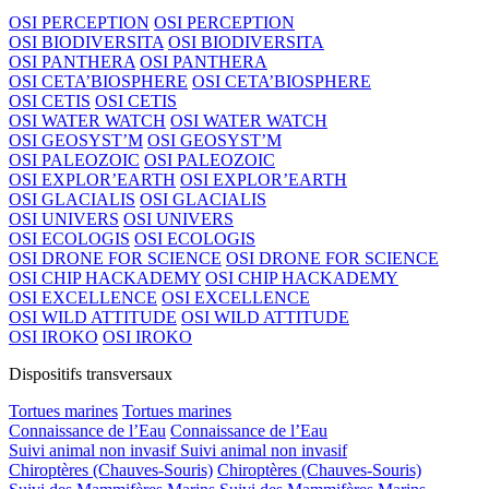
OSI PERCEPTION
OSI PERCEPTION
OSI BIODIVERSITA
OSI BIODIVERSITA
OSI PANTHERA
OSI PANTHERA
OSI CETA’BIOSPHERE
OSI CETA’BIOSPHERE
OSI CETIS
OSI CETIS
OSI WATER WATCH
OSI WATER WATCH
OSI GEOSYST’M
OSI GEOSYST’M
OSI PALEOZOIC
OSI PALEOZOIC
OSI EXPLOR’EARTH
OSI EXPLOR’EARTH
OSI GLACIALIS
OSI GLACIALIS
OSI UNIVERS
OSI UNIVERS
OSI ECOLOGIS
OSI ECOLOGIS
OSI DRONE FOR SCIENCE
OSI DRONE FOR SCIENCE
OSI CHIP HACKADEMY
OSI CHIP HACKADEMY
OSI EXCELLENCE
OSI EXCELLENCE
OSI WILD ATTITUDE
OSI WILD ATTITUDE
OSI IROKO
OSI IROKO
Dispositifs transversaux
Tortues marines
Tortues marines
Connaissance de l’Eau
Connaissance de l’Eau
Suivi animal non invasif
Suivi animal non invasif
Chiroptères (Chauves-Souris)
Chiroptères (Chauves-Souris)