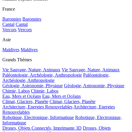
France
Baronnies
Baronnies
Cantal
Cantal
Vercors
Vercors
Asie
Maldives
Maldives
Grands Thèmes
Vie Sauvage, Nature, Animaux
Vie Sauvage, Nature, Animaux
Paléontologie, Archéologie, Anthropologie
Paléontologie,
Archéologie, Anthropologie
Géologie, Astronomie, Physique
Géologie, Astronomie, Physique
Chimie, Labos
Chimie, Labos
Eau, Mers et Océans
Eau, Mers et Océans
Climat, Glaciers, Planète
Climat, Glaciers, Planète
Architecture, Energies Renouvelables
Architecture, Energies
Renouvelables
Robotique, Electronique, Informatique
Robotique, Electronique,
Informatique
Drones, Objets Connectés, Imprimante 3D
Drones, Objets