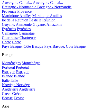
Auvergne, Cantal...
Auvergne, Cantal...
Bretagne - Normandie
Bretagne - Normandie
Provence
Provence
Martinique Antilles
Martinique Antilles
Île de la Réunion
Île de la Réunion
Guyane, Amazonie
Guyane, Amazonie
Pyrénées
Pyrénées
Camargue
Camargue
Chartreuse
Chartreuse
Corse
Corse
Pays Basque, Côte Basque
Pays Basque, Côte Basque
Europe
Monténégro
Monténégro
Portugal
Portugal
Espagne
Espagne
Islande
Islande
Italie
Italie
Norvège
Norvège
Angleterre
Angleterre
Grèce
Grèce
Ecosse
Ecosse
Asie