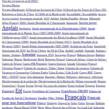
194/1040
Tous les voyages en avril 2026 !
162/1040
Voyages Photos
5/1040
4/1040
Voyages Randonnée
A Cheval sur les traces de l’Ours
A Cheval sur les Traces de l’Ours -OU-
4/1040
2/1040
6/1040
1/1040
Robotique et Suivi de l’Ours
A l’Affût de la Biodiversité
Accessibilité / Accessibilités
Acores
3/1040
93/1040
36/1040
16/1040
2/1040
70/1040
30/1040
Açores routard
Acoustique musicale
ACQ
Adultes
Adultes/Familles
Afrique
Allemand
13/1040
8/1040
302/1040
815/1040
Ancien projet
Alpes (France)
AMA / Année Mondiale de l’Astronomie
Amazonie
Anglais
81/1040
6/1040
14/1040
Angleterre
Année internationale de la Désertification (2006)
Année
4/1040
internationale de la Planète Terre (2007-2008-2009)
Année internationale de
1/1040
12/1040
l’Héliophysique (2007)
Année internationale des Récifs Coralliens (2008)
Année Mondiale
2/1040
15/1040
de l’Astronomie (2009)
Année Mondiale de la Chimie (2011)
Année Mondiale de la
5/1040
2/1040
1/1040
38/1040
Physique (2005)
Année Polaire Internationale (2007-2008)
Architectes du Futur
Assertivité
25/1040
13/1040
2/1040
1/1040
2/1040
Astronomie été 2024
Au Fil de l’Arbre
Au Fil de l’Eau
Auditif / auditifs
Australie
Autisme /
474/1040
5/1040
7/1040
1/1040
2/1040
Automne
Autiste / Autistes
Automne 2016
Auvergne (France)
Baleines Açores
Baleines
1/1040
96/1040
2/1040
17/1040
102/1040
Tadoussac
Basque
Biodiversita
Brésil
Bretagne (France)
Camps de Séjour / Camp de Séjour /
3/1040
13/1040
7/1040
3/1040
2/1040
Camps de Séjours
Camps FBI Printemps
Camps Sciences
Canada
Cévennes (France)
1/1040
5/1040
4/1040
Cévennes (France)
Colonie de vacances / Valais / Suisse
Colonies de vacances
Colonies de
1/1040
1/1040
2/1040
2/1040
Vacances et Coronavirus
Colonies Futées
Colos Ecolos / Colo Ecolo
Congo RDC
Congo
1/1040
25/1040
1/1040
2/1040
1/1040
RDC - OUEST
Corse
Côte Atlantique
Dauphin / Baleine
Déficient / déficience / déficients
1/1040
2/1040
26/1040
Développement de la recherche
Développement de la Recherche
Drôme provençale
Drones
2/1040
2/1040
1/1040
19/1040
1/1040
41/1040
20/1040
286/1040
Connection !
Ecosse
Ecosse
Egypte
En cours de création
Ennui profond
Espagne
Espagne
784/1040
13/1040
169/1040
262/1040
9/1040
Eté
Espagnol
Expéditions DROPS
Europe
Expédition de l’automne
Falaises de
3/1040
93/1040
1040/1040
494/1040
Français
Français
Fossiles du Sud de l’Angleterre
Familles
Félin / Félidés
pour non francophone
324/1040
48/1040
1/1040
1/1040
1/1040
1/1040
3/1040
France
Géologie
Géosyst’m
Grêce
Grêce
Guyane
Habitats
2/1040
2/1040
166/1040
32/1040
14/1040
2/1040
1/1040
nordiques
Hawaï
Hawaï (USA)
Hiver
Hiver Nouvel-An et Février
Ice Land Lab
Indonésie