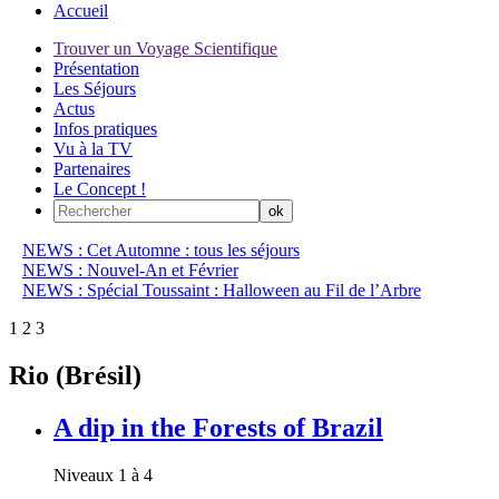
Accueil
Trouver un Voyage Scientifique
Présentation
Les Séjours
Actus
Infos pratiques
Vu à la TV
Partenaires
Le Concept !
NEWS : Cet Automne : tous les séjours
NEWS : Nouvel-An et Février
NEWS : Spécial Toussaint : Halloween au Fil de l’Arbre
1
2
3
Rio (Brésil)
A dip in the Forests of Brazil
Niveaux 1 à 4