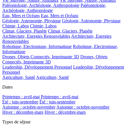
Vie Sauvage, Nature, Animaux
Vie Sauvage, Nature, Animaux
Paléontologie, Archéologie, Anthropologie
Paléontologie,
Archéologie, Anthropologie
Eau, Mers et Océans
Eau, Mers et Océans
Géologie, Astronomie, Physique
Géologie, Astronomie, Physique
Chimie, Labos
Chimie, Labos
Climat, Glaciers, Planète
Climat, Glaciers, Planète
Architecture, Energies Renouvelables
Architecture, Energies
Renouvelables
Robotique, Electronique, Informatique
Robotique, Electronique,
Informatique
Drones, Objets Connectés, Imprimante 3D
Drones, Objets
Connectés, Imprimante 3D
Leadership, Développement Personnel
Leadership, Développement
Personnel
Agriculture, Santé
Agriculture, Santé
Dates
Printemps : avril-mai
Printemps : avril-mai
Été : juin-septembre
Été : juin-septembre
Automne : octobre-novembre
Automne : octobre-novembre
Hiver : décembre-mars
Hiver : décembre-mars
Types de séjour