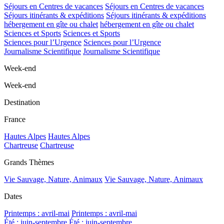
Séjours en Centres de vacances
Séjours en Centres de vacances
Séjours itinérants & expéditions
Séjours itinérants & expéditions
hébergement en gîte ou chalet
hébergement en gîte ou chalet
Sciences et Sports
Sciences et Sports
Sciences pour l’Urgence
Sciences pour l’Urgence
Journalisme Scientifique
Journalisme Scientifique
Week-end
Week-end
Destination
France
Hautes Alpes
Hautes Alpes
Chartreuse
Chartreuse
Grands Thèmes
Vie Sauvage, Nature, Animaux
Vie Sauvage, Nature, Animaux
Dates
Printemps : avril-mai
Printemps : avril-mai
Été : juin-septembre
Été : juin-septembre