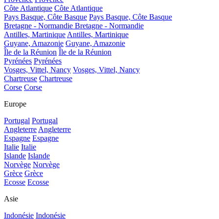
Côte Atlantique
Côte Atlantique
Pays Basque, Côte Basque
Pays Basque, Côte Basque
Bretagne - Normandie
Bretagne - Normandie
Antilles, Martinique
Antilles, Martinique
Guyane, Amazonie
Guyane, Amazonie
Île de la Réunion
Île de la Réunion
Pyrénées
Pyrénées
Vosges, Vittel, Nancy
Vosges, Vittel, Nancy
Chartreuse
Chartreuse
Corse
Corse
Europe
Portugal
Portugal
Angleterre
Angleterre
Espagne
Espagne
Italie
Italie
Islande
Islande
Norvège
Norvège
Grèce
Grèce
Ecosse
Ecosse
Asie
Indonésie
Indonésie