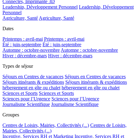
Connectés, Imprimante 3D
Leadership, Développement Personnel
Leadership, Développement
Personnel
Agriculture, Santé
Agriculture, Santé
Dates
Printemps : avril-mai
Printemps : avril-mai
Été : juin-septembre
Été : juin-septembre
Automne : octobre-novembre
Automne : octobre-novembre
Hiver : décembre-mars
Hiver : décembre-mars
Types de séjour
Séjours en Centres de vacances
Séjours en Centres de vacances
Séjours itinérants & expéditions
Séjours itinérants & expéditions
hébergement en gîte ou chalet
hébergement en gîte ou chalet
Sciences et Sports
Sciences et Sports
Sciences pour l’Urgence
Sciences pour l’Urgence
Journalisme Scientifique
Journalisme Scientifique
Groupes
Centres de Loisirs, Mairies, Collectivités (...)
Centres de Loisirs,
Mairies, Collectivités (...)
Incentive, Services RH et Marketing
Incentive, Services RH et