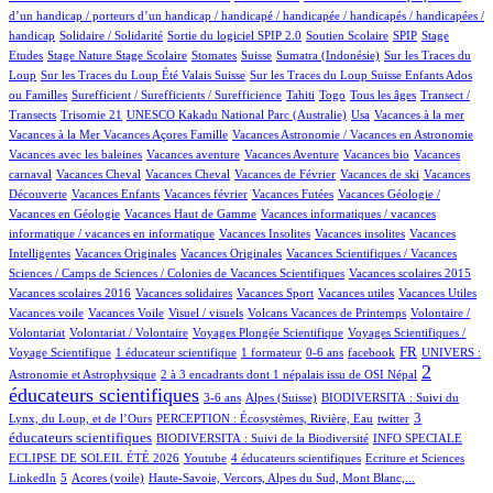
d’un handicap / porteurs d’un handicap / handicapé / handicapée / handicapés / handicapées /
2/1040
4/1040
63/1040
4/1040
1/1040
handicap
Solidaire / Solidarité
Sortie du logiciel SPIP 2.0
Soutien Scolaire
SPIP
Stage
1/1040
11/1040
1/1040
169/1040
8/1040
2/1040
Etudes
Stage Nature
Stage Scolaire
Stomates
Suisse
Sumatra (Indonésie)
Sur les Traces du
10/1040
8/1040
Loup
Sur les Traces du Loup Été Valais Suisse
Sur les Traces du Loup Suisse Enfants Ados
2/1040
39/1040
6/1040
13/1040
93/1040
ou Familles
Surefficient / Surefficients / Surefficience
Tahiti
Togo
Tous les âges
Transect /
2/1040
1/1040
19/1040
1/1040
1/1040
Transects
Trisomie 21
UNESCO Kakadu National Parc (Australie)
Usa
Vacances à la mer
1/1040
38/1040
1/1040
Vacances à la Mer
Vacances Açores Famille
Vacances Astronomie / Vacances en Astronomie
1/1040
10/1040
2/1040
1/1040
Vacances avec les baleines
Vacances aventure
Vacances Aventure
Vacances bio
Vacances
101/1040
1/1040
19/1040
1/1040
1/1040
carnaval
Vacances Cheval
Vacances Cheval
Vacances de Février
Vacances de ski
Vacances
37/1040
2/1040
2/1040
31/1040
Découverte
Vacances Enfants
Vacances février
Vacances Futées
Vacances Géologie /
1/1040
1/1040
Vacances en Géologie
Vacances Haut de Gamme
Vacances informatiques / vacances
1/1040
1/1040
1/1040
informatique / vacances en informatique
Vacances Insolites
Vacances insolites
Vacances
2/1040
1/1040
10/1040
Intelligentes
Vacances Originales
Vacances Originales
Vacances Scientifiques / Vacances
1/1040
1/1040
Sciences / Camps de Sciences / Colonies de Vacances Scientifiques
Vacances scolaires 2015
1/1040
1/1040
1/1040
1/1040
1/1040
Vacances scolaires 2016
Vacances solidaires
Vacances Sport
Vacances utiles
Vacances Utiles
1/1040
2/1040
11/1040
1/1040
Vacances voile
Vacances Voile
Visuel / visuels
Volcans Vacances de Printemps
Volontaire /
1/1040
76/1040
12/1040
Volontariat
Volontariat / Volontaire
Voyages Plongée Scientifique
Voyages Scientifiques /
128/1040
10/1040
1/1040
12/1040
332/1040
50/1040
FR
Voyage Scientifique
1 éducateur scientifique
1 formateur
0-6 ans
facebook
UNIVERS :
13/1040
614/1040
2
Astronomie et Astrophysique
2 à 3 encadrants dont 1 népalais issu de OSI Népal
éducateurs scientifiques
14/1040
135/1040
56/1040
3-6 ans
Alpes (Suisse)
BIODIVERSITA : Suivi du
15/1040
2/1040
286/1040
3
Lynx, du Loup, et de l’Ours
PERCEPTION : Écosystèmes, Rivière, Eau
twitter
68/1040
61/1040
éducateurs scientifiques
BIODIVERSITA : Suivi de la Biodiversité
INFO SPECIALE
2/1040
38/1040
2/1040
2/1040
ECLIPSE DE SOLEIL ÉTÉ 2026
Youtube
4 éducateurs scientifiques
Ecriture et Sciences
17/1040
7/1040
11/1040
106/1040
LinkedIn
5
Acores (voile)
Haute-Savoie, Vercors, Alpes du Sud, Mont Blanc,...