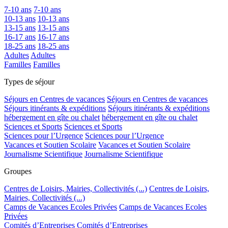
7-10 ans
7-10 ans
10-13 ans
10-13 ans
13-15 ans
13-15 ans
16-17 ans
16-17 ans
18-25 ans
18-25 ans
Adultes
Adultes
Familles
Familles
Types de séjour
Séjours en Centres de vacances
Séjours en Centres de vacances
Séjours itinérants & expéditions
Séjours itinérants & expéditions
hébergement en gîte ou chalet
hébergement en gîte ou chalet
Sciences et Sports
Sciences et Sports
Sciences pour l’Urgence
Sciences pour l’Urgence
Vacances et Soutien Scolaire
Vacances et Soutien Scolaire
Journalisme Scientifique
Journalisme Scientifique
Groupes
Centres de Loisirs, Mairies, Collectivités (...)
Centres de Loisirs,
Mairies, Collectivités (...)
Camps de Vacances Ecoles Privées
Camps de Vacances Ecoles
Privées
Comités d’Entreprises
Comités d’Entreprises