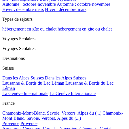
Automne : octobre-novembre
Automne : octobre-novembre
Hiver : décembre-mars
Hiver : décembre-mars
Types de séjours
hébergement en gîte ou chalet
hébergement en gîte ou chalet
Voyages Scolaires
Voyages Scolaires
Destinations
Suisse
Dans les Alpes Suisses
Dans les Alpes Suisses
Lausanne & Bords du Lac Léman
Lausanne & Bords du Lac
Léman
La Genève Internationale
La Genève Internationale
France
Chamonix-Mont-Blanc, Savoie, Vercors, Alpes du (...)
Chamonix-
Mont-Blanc, Savoie, Vercors, Alpes du (...)
Provence
Provence
Auvergne, Cévennes, Cantal...
Auvergne, Cévennes, Cantal...