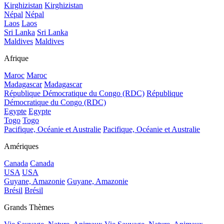
Kirghizistan
Kirghizistan
Népal
Népal
Laos
Laos
Sri Lanka
Sri Lanka
Maldives
Maldives
Afrique
Maroc
Maroc
Madagascar
Madagascar
République Démocratique du Congo (RDC)
République
Démocratique du Congo (RDC)
Egypte
Egypte
Togo
Togo
Pacifique, Océanie et Australie
Pacifique, Océanie et Australie
Amériques
Canada
Canada
USA
USA
Guyane, Amazonie
Guyane, Amazonie
Brésil
Brésil
Grands Thèmes