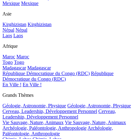
Mexique
Mexique
Asie
Kirghizistan
Kirghizistan
Népal
Népal
Laos
Laos
Afrique
Maroc
Maroc
Togo
Togo
Madagascar
Madagascar
République Démocratique du Congo (RDC)
République
Démocratique du Congo (RDC)
En Ville !
En Ville !
Grands Thèmes
Géologie, Astronomie, Physique
Géologie, Astronomie, Physique
Cerveau, Leadership, Développement Personnel
Cerveau,
Leadership, Développement Personnel
Vie Sauvage, Nature, Animaux
Vie Sauvage, Nature, Animaux
Archéologie, Paléontologie, Anthropologie
Archéologie,
Paléontologie, Anthropologie