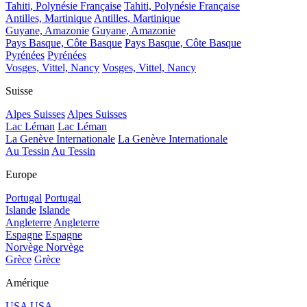
Tahiti, Polynésie Française
Tahiti, Polynésie Française
Antilles, Martinique
Antilles, Martinique
Guyane, Amazonie
Guyane, Amazonie
Pays Basque, Côte Basque
Pays Basque, Côte Basque
Pyrénées
Pyrénées
Vosges, Vittel, Nancy
Vosges, Vittel, Nancy
Suisse
Alpes Suisses
Alpes Suisses
Lac Léman
Lac Léman
La Genève Internationale
La Genève Internationale
Au Tessin
Au Tessin
Europe
Portugal
Portugal
Islande
Islande
Angleterre
Angleterre
Espagne
Espagne
Norvège
Norvège
Grèce
Grèce
Amérique
USA
USA