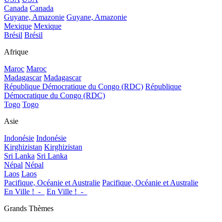
Canada
Canada
Guyane, Amazonie
Guyane, Amazonie
Mexique
Mexique
Brésil
Brésil
Afrique
Maroc
Maroc
Madagascar
Madagascar
République Démocratique du Congo (RDC)
République
Démocratique du Congo (RDC)
Togo
Togo
Asie
Indonésie
Indonésie
Kirghizistan
Kirghizistan
Sri Lanka
Sri Lanka
Népal
Népal
Laos
Laos
Pacifique, Océanie et Australie
Pacifique, Océanie et Australie
En Ville !_-_
En Ville !_-_
Grands Thèmes