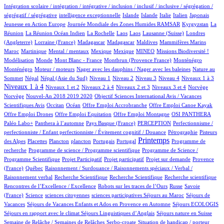
Intégration scolaire / intégration / intégrative / inclusion / inclusif / inclusive / ségrégation /
1/1040
15/1040
14/1040
9/1040
78/1040
6/1040
2/1040
ségrégatif / ségrégative
intelligence exceptionnelle
Islande
Islande
Italie
Italien
Japonais
5/1040
95/1040
6/1040
Jeunesse en Action Europe
Journée Mondiale des Zones Humides RAMSAR
Kyrgyzstan
La
5/1040
1/1040
1/1040
1/1040
4/1040
72/1040
Réunion
La Réunion Océan Indien
La Rochelle
Laos
Laos
Lausanne (Suisse)
Londres
2/1040
10/1040
10/1040
2/1040
1/1040
12/1040
(Angleterre)
Lorraine (France)
Madagascar
Madagascar
Maldives
Mammifères Marins
14/1040
2/1040
1/1040
1/1040
41/1040
46/1040
1/1040
Maroc
Martinique
Mental / mentaux
Mexique
Mexique
MINEO
Missions Biodiversité !
3/1040
1/1040
10/1040
17/1040
17/1040
Modélisation
Monde
Mont Blanc - France
Montbrun (Provence France)
Monténégro
2/1040
2/1040
3/1040
Monténégro
Moteur / moteurs
Nager avec les dauphins / Nager avec les baleines
Nature au
21/1040
21/1040
15/1040
16/1040
14/1040
113/1040
113/1040
461/1040
Sommet
Népal
Népal (Asie du Sud)
Niveau 1
Niveau 2
Niveau 3
Niveau 4
Niveaux 1 à 3
16/1040
74/1040
16/1040
187/1040
3/1040
3/1040
Niveaux 1 à 4
Niveaux 1 et 2
Niveaux 2 à 4
Niveaux 2 et 3
Niveaux 3 et 4
Norvège
14/1040
1/1040
Norvège
Nouvel-An 2018 2019 2020
Objectif Sciences International Avis / Vacances
9/1040
180/1040
1/1040
1/1040
1/1040
Scientifiques Avis
Occitan
Océan
Offre Emploi Accrobranche
Offre Emploi Canoe Kayak
1/1040
1/1040
107/1040
106/1040
Offre Emploi Drones
Offre Emploi Equitation
Offre Emploi Montagne
OSI PANTHERA
106/1040
5/1040
52/1040
1/1040
Paléo Labo+
Panthera à l’automne
Pays Basque (France)
PERCEPTION
Perfectionnisme /
9/1040
8/1040
perfectionniste / Enfant perfectionniste / Évitement cognitif / Douance
Pétrographie
Pisteurs
3/1040
1/1040
1/1040
12/1040
3/1040
475/1040
1/1040
Printemps
des Alpes
Placettes
Plancton
plancton
Portugais
Portugal
Programme de
1/1040
2/1040
recherche
Programme de science / Programme scientifique
Programme de Science /
1/1040
1/1040
15/1040
82/1040
Programme Scientifique
Projet Participatif
Projet participatif
Projet sur demande
Provence
6/1040
1/1040
(France)
Québec
Raisonnement / Surdouance / Raisonnements spéciaux / Verbal /
1/1040
1/1040
1/1040
1/1040
Raisonnement verbal
Recherche Scientifique
Recherche Scientifique
Recherche scientifique
5/1040
95/1040
6/1040
Rencontres de l’Excellence / Excellence
Robots sur les traces de l’Ours
Russe
Savoie
10/1040
1/1040
1/1040
3/1040
93/1040
(France)
Science
sciences citoyennes
sciences participatives
Séjours au Maroc
Séjours de
74/1040
3/1040
21/1040
Vacances
Séjours de Vacances Enfants et Ados en Provence en Automne
Séjours ECOLOGIS
96/1040
11/1040
93/1040
Séjours en rapport avec le climat
Séjours Linguistiques d’Anglais
Séjours nature en Suisse
17/1040
2/1040
Semaine de Relâche / Semaines de Relâches
Serbo-croate
Situation de handicap / porteur