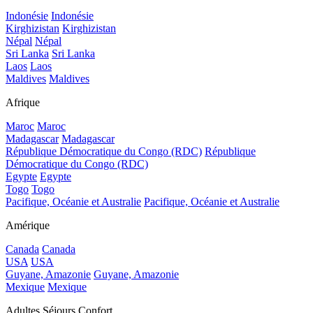
Indonésie
Indonésie
Kirghizistan
Kirghizistan
Népal
Népal
Sri Lanka
Sri Lanka
Laos
Laos
Maldives
Maldives
Afrique
Maroc
Maroc
Madagascar
Madagascar
République Démocratique du Congo (RDC)
République
Démocratique du Congo (RDC)
Egypte
Egypte
Togo
Togo
Pacifique, Océanie et Australie
Pacifique, Océanie et Australie
Amérique
Canada
Canada
USA
USA
Guyane, Amazonie
Guyane, Amazonie
Mexique
Mexique
Adultes Séjours Confort