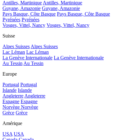
Antilles, Martinique
Antilles, Martinique
Guyane, Amazonie
Guyane, Amazonie
Pays Basque, Côte Basque
Pays Basque, Côte Basque
Pyrénées
Pyrénées
Vosges, Vittel, Nancy
Vosges, Vittel, Nancy
Suisse
Alpes Suisses
Alpes Suisses
Lac Léman
Lac Léman
La Genève Internationale
La Genève Internationale
Au Tessin
Au Tessin
Europe
Portugal
Portugal
Islande
Islande
Angleterre
Angleterre
Espagne
Espagne
Norvège
Norvège
Grèce
Grèce
Amérique
USA
USA
Canada
Canada