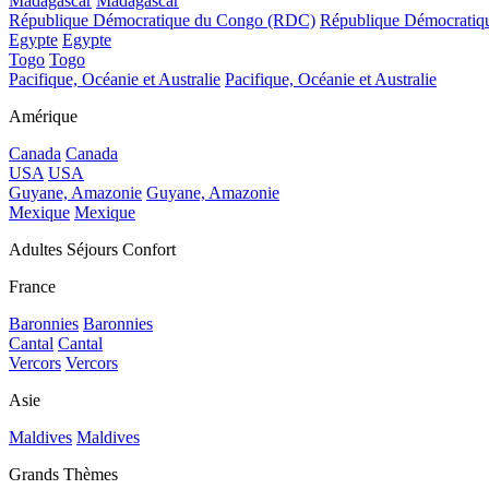
Madagascar
Madagascar
République Démocratique du Congo (RDC)
République Démocrati
Egypte
Egypte
Togo
Togo
Pacifique, Océanie et Australie
Pacifique, Océanie et Australie
Amérique
Canada
Canada
USA
USA
Guyane, Amazonie
Guyane, Amazonie
Mexique
Mexique
Adultes Séjours Confort
France
Baronnies
Baronnies
Cantal
Cantal
Vercors
Vercors
Asie
Maldives
Maldives
Grands Thèmes