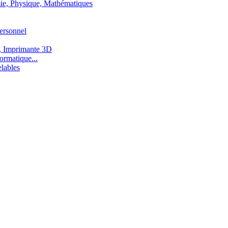
ie, Physique, Mathématiques
ersonnel
, Imprimante 3D
ormatique...
lables