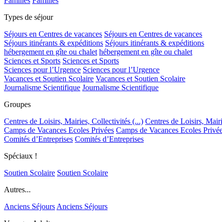
Familles
Familles
Types de séjour
Séjours en Centres de vacances
Séjours en Centres de vacances
Séjours itinérants & expéditions
Séjours itinérants & expéditions
hébergement en gîte ou chalet
hébergement en gîte ou chalet
Sciences et Sports
Sciences et Sports
Sciences pour l’Urgence
Sciences pour l’Urgence
Vacances et Soutien Scolaire
Vacances et Soutien Scolaire
Journalisme Scientifique
Journalisme Scientifique
Groupes
Centres de Loisirs, Mairies, Collectivités (...)
Centres de Loisirs, Mairie
Camps de Vacances Ecoles Privées
Camps de Vacances Ecoles Privé
Comités d’Entreprises
Comités d’Entreprises
Spéciaux !
Soutien Scolaire
Soutien Scolaire
Autres...
Anciens Séjours
Anciens Séjours