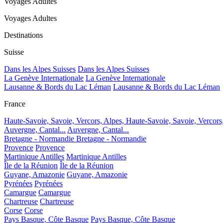
Voyages Adultes
Voyages Adultes
Destinations
Suisse
Dans les Alpes Suisses
Dans les Alpes Suisses
La Genève Internationale
La Genève Internationale
Lausanne & Bords du Lac Léman
Lausanne & Bords du Lac Léman
France
Haute-Savoie, Savoie, Vercors, Alpes,
Haute-Savoie, Savoie, Vercors
Auvergne, Cantal...
Auvergne, Cantal...
Bretagne - Normandie
Bretagne - Normandie
Provence
Provence
Martinique Antilles
Martinique Antilles
Île de la Réunion
Île de la Réunion
Guyane, Amazonie
Guyane, Amazonie
Pyrénées
Pyrénées
Camargue
Camargue
Chartreuse
Chartreuse
Corse
Corse
Pays Basque, Côte Basque
Pays Basque, Côte Basque