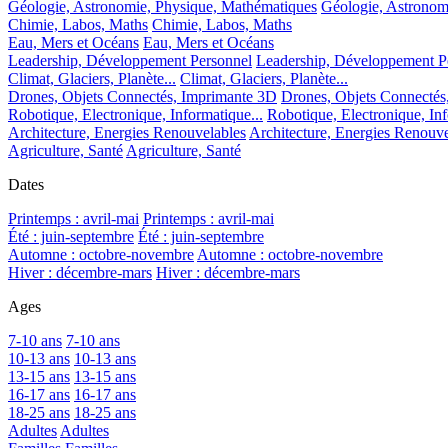
Géologie, Astronomie, Physique, Mathématiques
Géologie, Astronom
Chimie, Labos, Maths
Chimie, Labos, Maths
Eau, Mers et Océans
Eau, Mers et Océans
Leadership, Développement Personnel
Leadership, Développement P
Climat, Glaciers, Planète...
Climat, Glaciers, Planète...
Drones, Objets Connectés, Imprimante 3D
Drones, Objets Connectés
Robotique, Electronique, Informatique...
Robotique, Electronique, Inf
Architecture, Energies Renouvelables
Architecture, Energies Renouve
Agriculture, Santé
Agriculture, Santé
Dates
Printemps : avril-mai
Printemps : avril-mai
Été : juin-septembre
Été : juin-septembre
Automne : octobre-novembre
Automne : octobre-novembre
Hiver : décembre-mars
Hiver : décembre-mars
Ages
7-10 ans
7-10 ans
10-13 ans
10-13 ans
13-15 ans
13-15 ans
16-17 ans
16-17 ans
18-25 ans
18-25 ans
Adultes
Adultes