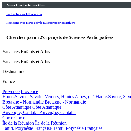
Activer la recherche avec filtres
Recherche avec filtres activée
Recherche avec filtres activée (Cliquer pour désactiver)
Chercher parmi
273
projets de Sciences Participatives
Vacances Enfants et Ados
Vacances Enfants et Ados
Destinations
France
Provence
Provence
Haute-Savoie, Savoie, Vercors, Hautes Alpes, (...)
Haute-Savoie, Savoi
Bretagne - Normandie
Bretagne - Normandie
Côte Atlantique
Côte Atlantique
Auvergne, Cantal...
Auvergne, Cantal...
Corse
Corse
Île de la Réunion
Île de la Réunion
Tahiti, Polynésie Française
Tahiti, Polynésie Française