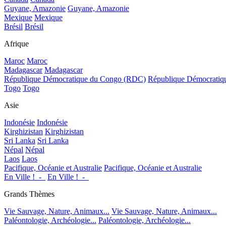
Guyane, Amazonie
Guyane, Amazonie
Mexique
Mexique
Brésil
Brésil
Afrique
Maroc
Maroc
Madagascar
Madagascar
République Démocratique du Congo (RDC)
République Démocrati
Togo
Togo
Asie
Indonésie
Indonésie
Kirghizistan
Kirghizistan
Sri Lanka
Sri Lanka
Népal
Népal
Laos
Laos
Pacifique, Océanie et Australie
Pacifique, Océanie et Australie
En Ville !_-_
En Ville !_-_
Grands Thèmes
Vie Sauvage, Nature, Animaux...
Vie Sauvage, Nature, Animaux...
Paléontologie, Archéologie...
Paléontologie, Archéologie...