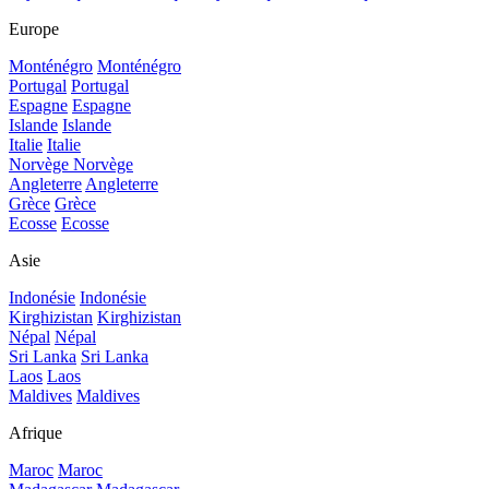
Europe
Monténégro
Monténégro
Portugal
Portugal
Espagne
Espagne
Islande
Islande
Italie
Italie
Norvège
Norvège
Angleterre
Angleterre
Grèce
Grèce
Ecosse
Ecosse
Asie
Indonésie
Indonésie
Kirghizistan
Kirghizistan
Népal
Népal
Sri Lanka
Sri Lanka
Laos
Laos
Maldives
Maldives
Afrique
Maroc
Maroc