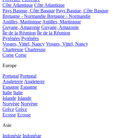
Côte Atlantique
Côte Atlantique
Pays Basque, Côte Basque
Pays Basque, Côte Basque
Bretagne - Normandie
Bretagne - Normandie
Antilles, Martinique
Antilles, Martinique
Guyane, Amazonie
Guyane, Amazonie
Île de la Réunion
Île de la Réunion
Pyrénées
Pyrénées
Vosges, Vittel, Nancy
Vosges, Vittel, Nancy
Chartreuse
Chartreuse
Corse
Corse
Europe
Portugal
Portugal
Angleterre
Angleterre
Espagne
Espagne
Italie
Italie
Islande
Islande
Norvège
Norvège
Grèce
Grèce
Ecosse
Ecosse
Asie
Indonésie
Indonésie