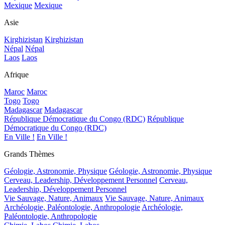
Mexique
Mexique
Asie
Kirghizistan
Kirghizistan
Népal
Népal
Laos
Laos
Afrique
Maroc
Maroc
Togo
Togo
Madagascar
Madagascar
République Démocratique du Congo (RDC)
République
Démocratique du Congo (RDC)
En Ville !
En Ville !
Grands Thèmes
Géologie, Astronomie, Physique
Géologie, Astronomie, Physique
Cerveau, Leadership, Développement Personnel
Cerveau,
Leadership, Développement Personnel
Vie Sauvage, Nature, Animaux
Vie Sauvage, Nature, Animaux
Archéologie, Paléontologie, Anthropologie
Archéologie,
Paléontologie, Anthropologie