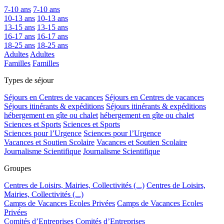
7-10 ans
7-10 ans
10-13 ans
10-13 ans
13-15 ans
13-15 ans
16-17 ans
16-17 ans
18-25 ans
18-25 ans
Adultes
Adultes
Familles
Familles
Types de séjour
Séjours en Centres de vacances
Séjours en Centres de vacances
Séjours itinérants & expéditions
Séjours itinérants & expéditions
hébergement en gîte ou chalet
hébergement en gîte ou chalet
Sciences et Sports
Sciences et Sports
Sciences pour l’Urgence
Sciences pour l’Urgence
Vacances et Soutien Scolaire
Vacances et Soutien Scolaire
Journalisme Scientifique
Journalisme Scientifique
Groupes
Centres de Loisirs, Mairies, Collectivités (...)
Centres de Loisirs,
Mairies, Collectivités (...)
Camps de Vacances Ecoles Privées
Camps de Vacances Ecoles
Privées
Comités d’Entreprises
Comités d’Entreprises