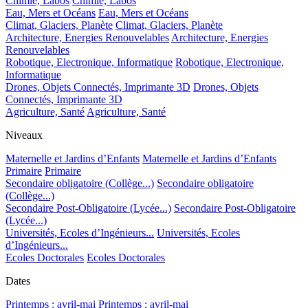
Chimie, Labos
Chimie, Labos
Eau, Mers et Océans
Eau, Mers et Océans
Climat, Glaciers, Planète
Climat, Glaciers, Planète
Architecture, Energies Renouvelables
Architecture, Energies
Renouvelables
Robotique, Electronique, Informatique
Robotique, Electronique,
Informatique
Drones, Objets Connectés, Imprimante 3D
Drones, Objets
Connectés, Imprimante 3D
Agriculture, Santé
Agriculture, Santé
Niveaux
Maternelle et Jardins d’Enfants
Maternelle et Jardins d’Enfants
Primaire
Primaire
Secondaire obligatoire (Collège...)
Secondaire obligatoire
(Collège...)
Secondaire Post-Obligatoire (Lycée...)
Secondaire Post-Obligatoire
(Lycée...)
Universités, Ecoles d’Ingénieurs...
Universités, Ecoles
d’Ingénieurs...
Ecoles Doctorales
Ecoles Doctorales
Dates
Printemps : avril-mai
Printemps : avril-mai