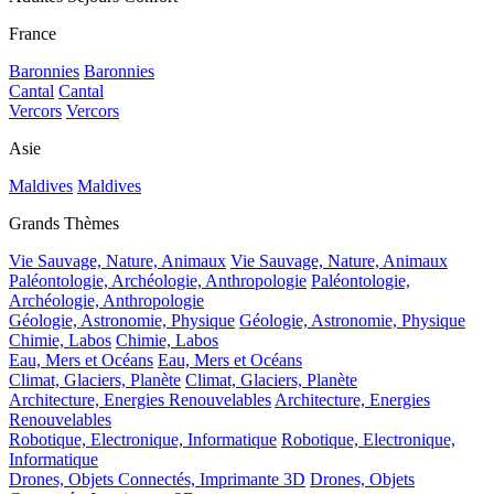
France
Baronnies
Baronnies
Cantal
Cantal
Vercors
Vercors
Asie
Maldives
Maldives
Grands Thèmes
Vie Sauvage, Nature, Animaux
Vie Sauvage, Nature, Animaux
Paléontologie, Archéologie, Anthropologie
Paléontologie,
Archéologie, Anthropologie
Géologie, Astronomie, Physique
Géologie, Astronomie, Physique
Chimie, Labos
Chimie, Labos
Eau, Mers et Océans
Eau, Mers et Océans
Climat, Glaciers, Planète
Climat, Glaciers, Planète
Architecture, Energies Renouvelables
Architecture, Energies
Renouvelables
Robotique, Electronique, Informatique
Robotique, Electronique,
Informatique
Drones, Objets Connectés, Imprimante 3D
Drones, Objets