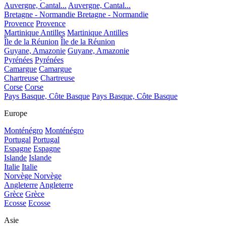
Auvergne, Cantal...
Auvergne, Cantal...
Bretagne - Normandie
Bretagne - Normandie
Provence
Provence
Martinique Antilles
Martinique Antilles
Île de la Réunion
Île de la Réunion
Guyane, Amazonie
Guyane, Amazonie
Pyrénées
Pyrénées
Camargue
Camargue
Chartreuse
Chartreuse
Corse
Corse
Pays Basque, Côte Basque
Pays Basque, Côte Basque
Europe
Monténégro
Monténégro
Portugal
Portugal
Espagne
Espagne
Islande
Islande
Italie
Italie
Norvège
Norvège
Angleterre
Angleterre
Grèce
Grèce
Ecosse
Ecosse
Asie