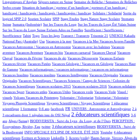
11/767
51/767
12/767
Linguistiques d’Anglais
Séjours nature en Suisse
Semaine de Relâche / Semaines de Relâches
1/767
Serbo-croate
Situation de handicap / porteur d’un handicap / porteurs d’un handicap /
2/767
3/767
handicapé / handicapée / handicapés / handicapées / handicap
Solidaire / Solidarité
Sortie du
50/767
3/767
1/767
1/767
6/767
1/767
130/767
logiciel SPIP 2.0
Soutien Scolaire
SPIP
Stage Etudes
Stage Nature
Stage Scolaire
Stomates
8/767
2/767
8/767
7/767
Suisse
Sumatra (Indonésie)
Sur les Traces du Loup
Sur les Traces du Loup Été Valais Suisse
1/767
Sur les Traces du Loup Suisse Enfants Ados ou Familles
Surefficient / Surefficients /
20/767
6/767
12/767
51/767
1/767
1/767
Surefficience
Tahiti
Togo
Tous les âges
Transect / Transects
Trisomie 21
UNESCO Kakadu
13/767
1/767
1/767
1/767
17/767
National Parc (Australie)
Usa
Vacances à la mer
Vacances à la Mer
Vacances Açores Famille
1/767
1/767
Vacances Astronomie / Vacances en Astronomie
Vacances avec les baleines
Vacances
6/767
1/767
1/767
57/767
1/767
aventure
Vacances Aventure
Vacances bio
Vacances carnaval
Vacances Cheval
Vacances
19/767
1/767
1/767
16/767
1/767
Cheval
Vacances de Février
Vacances de ski
Vacances Découverte
Vacances Enfants
2/767
24/767
1/767
Vacances février
Vacances Futées
Vacances Géologie / Vacances en Géologie
Vacances Haut
1/767
1/767
de Gamme
Vacances informatiques / vacances informatique / vacances en informatique
1/767
1/767
2/767
1/767
Vacances Insolites
Vacances insolites
Vacances Intelligentes
Vacances Originales
Vacances
7/767
Originales
Vacances Scientifiques / Vacances Sciences / Camps de Sciences / Colonies de
1/767
1/767
1/767
1/767
Vacances Scientifiques
Vacances scolaires 2015
Vacances scolaires 2016
Vacances solidaires
1/767
1/767
1/767
1/767
1/767
Vacances Sport
Vacances utiles
Vacances Utiles
Vacances voile
Vacances Voile
Visuel /
6/767
1/767
1/767
48/767
visuels
Volcans Vacances de Printemps
Volontaire / Volontariat
Volontariat / Volontaire
8/767
80/767
Voyages Plongée Scientifique
Voyages Scientifiques / Voyage Scientifique
1 éducateur
4/767
2/767
10/767
247/767
23/767
9/767
FR
scientifique
1 formateur
0-6 ans
facebook
UNIVERS : Astronomie et Astrophysique
2 à
477/767
11/767
2 éducateurs scientifiques
3 encadrants dont 1 népalais issu de OSI Népal
3-6
98/767
43/767
11/767
ans
Alpes (Suisse)
BIODIVERSITA : Suivi du Lynx, du Loup, et de l’Ours
PERCEPTION :
2/767
214/767
54/767
3 éducateurs scientifiques
Écosystèmes, Rivière, Eau
twitter
BIODIVERSITA : Suivi de
49/767
2/767
29/767
la Biodiversité
INFO SPECIALE ECLIPSE DE SOLEIL ÉTÉ 2026
Youtube
4 éducateurs
1/767
2/767
16/767
6/767
11/767
scientifiques
Ecriture et Sciences
LinkedIn
5
Acores (voile)
Haute-Savoie, Vercors, Alpes du