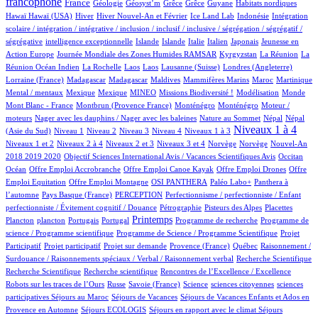
francophone
252/767
35/767
1/767
1/767
1/767
1/767
2/767
1/767
France
Géologie
Géosyst’m
Grêce
Grêce
Guyane
Habitats nordiques
1/767
127/767
20/767
9/767
1/767
1/767
Hawaï
Hawaï (USA)
Hiver
Hiver Nouvel-An et Février
Ice Land Lab
Indonésie
Intégration
scolaire / intégration / intégrative / inclusion / inclusif / inclusive / ségrégation / ségrégatif /
1/767
10/767
9/767
5/767
55/767
5/767
2/767
ségrégative
intelligence exceptionnelle
Islande
Islande
Italie
Italien
Japonais
Jeunesse en
5/767
52/767
4/767
3/767
Action Europe
Journée Mondiale des Zones Humides RAMSAR
Kyrgyzstan
La Réunion
La
1/767
2/767
2/767
6/767
64/767
2/767
Réunion Océan Indien
La Rochelle
Laos
Laos
Lausanne (Suisse)
Londres (Angleterre)
7/767
7/767
2/767
1/767
10/767
10/767
1/767
Lorraine (France)
Madagascar
Madagascar
Maldives
Mammifères Marins
Maroc
Martinique
1/767
1/767
27/767
36/767
2/767
3/767
1/767
Mental / mentaux
Mexique
Mexique
MINEO
Missions Biodiversité !
Modélisation
Monde
8/767
12/767
12/767
1/767
Mont Blanc - France
Montbrun (Provence France)
Monténégro
Monténégro
Moteur /
1/767
2/767
14/767
14/767
moteurs
Nager avec les dauphins / Nager avec les baleines
Nature au Sommet
Népal
Népal
14/767
13/767
10/767
67/767
81/767
345/767
10/767
Niveaux 1 à 4
(Asie du Sud)
Niveau 1
Niveau 2
Niveau 3
Niveau 4
Niveaux 1 à 3
59/767
12/767
146/767
2/767
2/767
16/767
Niveaux 1 et 2
Niveaux 2 à 4
Niveaux 2 et 3
Niveaux 3 et 4
Norvège
Norvège
Nouvel-An
1/767
7/767
119/767
2018 2019 2020
Objectif Sciences International Avis / Vacances Scientifiques Avis
Occitan
1/767
1/767
1/767
1/767
Océan
Offre Emploi Accrobranche
Offre Emploi Canoe Kayak
Offre Emploi Drones
Offre
1/767
61/767
71/767
60/767
Emploi Equitation
Offre Emploi Montagne
OSI PANTHERA
Paléo Labo+
Panthera à
4/767
45/767
1/767
l’automne
Pays Basque (France)
PERCEPTION
Perfectionnisme / perfectionniste / Enfant
5/767
7/767
3/767
1/767
perfectionniste / Évitement cognitif / Douance
Pétrographie
Pisteurs des Alpes
Placettes
1/767
13/767
2/767
338/767
1/767
1/767
Printemps
Plancton
plancton
Portugais
Portugal
Programme de recherche
Programme de
2/767
1/767
science / Programme scientifique
Programme de Science / Programme Scientifique
Projet
1/767
14/767
59/767
6/767
1/767
Participatif
Projet participatif
Projet sur demande
Provence (France)
Québec
Raisonnement /
1/767
1/767
Surdouance / Raisonnements spéciaux / Verbal / Raisonnement verbal
Recherche Scientifique
1/767
2/767
4/767
Recherche Scientifique
Recherche scientifique
Rencontres de l’Excellence / Excellence
52/767
4/767
6/767
1/767
1/767
Robots sur les traces de l’Ours
Russe
Savoie (France)
Science
sciences citoyennes
sciences
3/767
51/767
48/767
participatives
Séjours au Maroc
Séjours de Vacances
Séjours de Vacances Enfants et Ados en
3/767
17/767
79/767
Provence en Automne
Séjours ECOLOGIS
Séjours en rapport avec le climat
Séjours