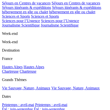
Séjours en Centres de vacances
Séjours en Centres de vacances
Séjours itinérants & expéditions
Séjours itinérants & expéditions
hébergement en gîte ou chalet
hébergement en gîte ou chalet
Sciences et Sports
Sciences et Sports
Sciences pour l’Urgence
Sciences pour l’Urgence
Journalisme Scientifique
Journalisme Scientifique
Week-end
Week-end
Destination
France
Hautes Alpes
Hautes Alpes
Chartreuse
Chartreuse
Grands Thèmes
Vie Sauvage, Nature, Animaux
Vie Sauvage, Nature, Animaux
Dates
Printemps : avril-mai
Printemps : avril-mai
Été : juin-septembre
Été : juin-septembre