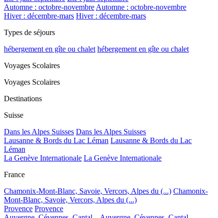
Automne : octobre-novembre
Automne : octobre-novembre
Hiver : décembre-mars
Hiver : décembre-mars
Types de séjours
hébergement en gîte ou chalet
hébergement en gîte ou chalet
Voyages Scolaires
Voyages Scolaires
Destinations
Suisse
Dans les Alpes Suisses
Dans les Alpes Suisses
Lausanne & Bords du Lac Léman
Lausanne & Bords du Lac
Léman
La Genève Internationale
La Genève Internationale
France
Chamonix-Mont-Blanc, Savoie, Vercors, Alpes du (...)
Chamonix-
Mont-Blanc, Savoie, Vercors, Alpes du (...)
Provence
Provence
Auvergne, Cévennes, Cantal...
Auvergne, Cévennes, Cantal...