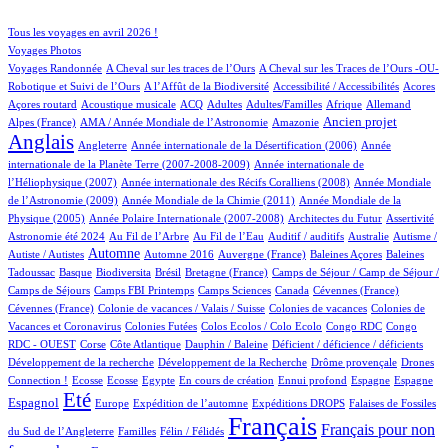
70/767
114/767
Tous les voyages en avril 2026 !
99/767
Voyages Photos
4/767
4/767
Voyages Randonnée
A Cheval sur les traces de l’Ours
A Cheval sur les Traces de l’Ours -OU-
4/767
1/767
5/767
1/767
Robotique et Suivi de l’Ours
A l’Affût de la Biodiversité
Accessibilité / Accessibilités
Acores
2/767
51/767
26/767
14/767
2/767
48/767
22/767
Açores routard
Acoustique musicale
ACQ
Adultes
Adultes/Familles
Afrique
Allemand
11/767
6/767
247/767
594/767
Ancien projet
Alpes (France)
AMA / Année Mondiale de l’Astronomie
Amazonie
Anglais
67/767
6/767
13/767
Angleterre
Année internationale de la Désertification (2006)
Année
4/767
internationale de la Planète Terre (2007-2008-2009)
Année internationale de
1/767
11/767
l’Héliophysique (2007)
Année internationale des Récifs Coralliens (2008)
Année Mondiale
2/767
14/767
de l’Astronomie (2009)
Année Mondiale de la Chimie (2011)
Année Mondiale de la
5/767
2/767
2/767
18/767
Physique (2005)
Année Polaire Internationale (2007-2008)
Architectes du Futur
Assertivité
22/767
10/767
1/767
1/767
1/767
Astronomie été 2024
Au Fil de l’Arbre
Au Fil de l’Eau
Auditif / auditifs
Australie
Autisme /
336/767
4/767
4/767
1/767
2/767
Automne
Autiste / Autistes
Automne 2016
Auvergne (France)
Baleines Açores
Baleines
1/767
77/767
1/767
11/767
56/767
Tadoussac
Basque
Biodiversita
Brésil
Bretagne (France)
Camps de Séjour / Camp de Séjour /
3/767
8/767
6/767
3/767
2/767
Camps de Séjours
Camps FBI Printemps
Camps Sciences
Canada
Cévennes (France)
1/767
3/767
3/767
Cévennes (France)
Colonie de vacances / Valais / Suisse
Colonies de vacances
Colonies de
1/767
1/767
1/767
2/767
Vacances et Coronavirus
Colonies Futées
Colos Ecolos / Colo Ecolo
Congo RDC
Congo
1/767
17/767
1/767
1/767
1/767
RDC - OUEST
Corse
Côte Atlantique
Dauphin / Baleine
Déficient / déficience / déficients
1/767
1/767
20/767
Développement de la recherche
Développement de la Recherche
Drôme provençale
Drones
1/767
1/767
1/767
15/767
1/767
33/767
16/767
198/767
Connection !
Ecosse
Ecosse
Egypte
En cours de création
Ennui profond
Espagne
Espagne
568/767
12/767
93/767
155/767
3/767
Eté
Espagnol
Europe
Expédition de l’automne
Expéditions DROPS
Falaises de Fossiles
2/767
51/767
767/767
349/767
Français
Français pour non
du Sud de l’Angleterre
Familles
Félin / Félidés