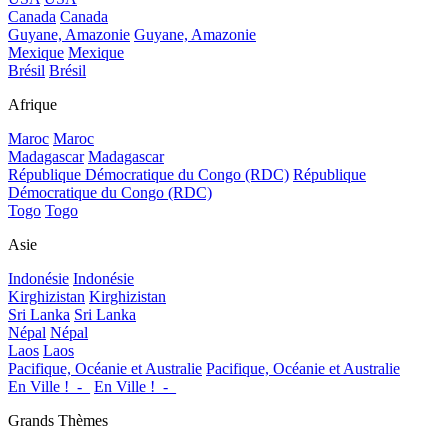
Canada
Canada
Guyane, Amazonie
Guyane, Amazonie
Mexique
Mexique
Brésil
Brésil
Afrique
Maroc
Maroc
Madagascar
Madagascar
République Démocratique du Congo (RDC)
République
Démocratique du Congo (RDC)
Togo
Togo
Asie
Indonésie
Indonésie
Kirghizistan
Kirghizistan
Sri Lanka
Sri Lanka
Népal
Népal
Laos
Laos
Pacifique, Océanie et Australie
Pacifique, Océanie et Australie
En Ville !_-_
En Ville !_-_
Grands Thèmes