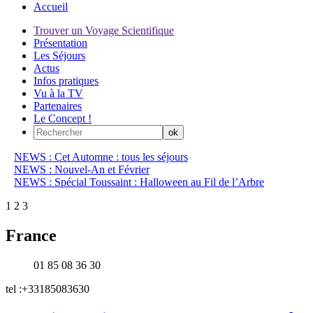
Accueil
Trouver un Voyage Scientifique
Présentation
Les Séjours
Actus
Infos pratiques
Vu à la TV
Partenaires
Le Concept !
NEWS : Cet Automne : tous les séjours
NEWS : Nouvel-An et Février
NEWS : Spécial Toussaint : Halloween au Fil de l’Arbre
1
2
3
France
01 85 08 36 30
tel :+33185083630