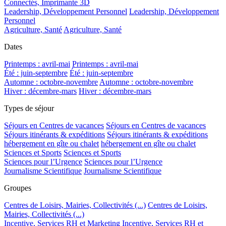
Connectés, Imprimante 3D
Leadership, Développement Personnel
Leadership, Développement
Personnel
Agriculture, Santé
Agriculture, Santé
Dates
Printemps : avril-mai
Printemps : avril-mai
Été : juin-septembre
Été : juin-septembre
Automne : octobre-novembre
Automne : octobre-novembre
Hiver : décembre-mars
Hiver : décembre-mars
Types de séjour
Séjours en Centres de vacances
Séjours en Centres de vacances
Séjours itinérants & expéditions
Séjours itinérants & expéditions
hébergement en gîte ou chalet
hébergement en gîte ou chalet
Sciences et Sports
Sciences et Sports
Sciences pour l’Urgence
Sciences pour l’Urgence
Journalisme Scientifique
Journalisme Scientifique
Groupes
Centres de Loisirs, Mairies, Collectivités (...)
Centres de Loisirs,
Mairies, Collectivités (...)
Incentive, Services RH et Marketing
Incentive, Services RH et