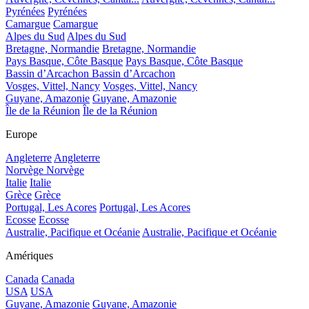
Pyrénées
Pyrénées
Camargue
Camargue
Alpes du Sud
Alpes du Sud
Bretagne, Normandie
Bretagne, Normandie
Pays Basque, Côte Basque
Pays Basque, Côte Basque
Bassin d’Arcachon
Bassin d’Arcachon
Vosges, Vittel, Nancy
Vosges, Vittel, Nancy
Guyane, Amazonie
Guyane, Amazonie
Île de la Réunion
Île de la Réunion
Europe
Angleterre
Angleterre
Norvège
Norvège
Italie
Italie
Grèce
Grèce
Portugal, Les Acores
Portugal, Les Acores
Ecosse
Ecosse
Australie, Pacifique et Océanie
Australie, Pacifique et Océanie
Amériques
Canada
Canada
USA
USA
Guyane, Amazonie
Guyane, Amazonie