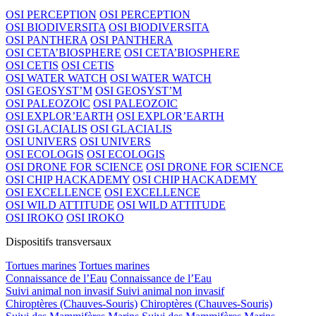
OSI PERCEPTION
OSI PERCEPTION
OSI BIODIVERSITA
OSI BIODIVERSITA
OSI PANTHERA
OSI PANTHERA
OSI CETA’BIOSPHERE
OSI CETA’BIOSPHERE
OSI CETIS
OSI CETIS
OSI WATER WATCH
OSI WATER WATCH
OSI GEOSYST’M
OSI GEOSYST’M
OSI PALEOZOIC
OSI PALEOZOIC
OSI EXPLOR’EARTH
OSI EXPLOR’EARTH
OSI GLACIALIS
OSI GLACIALIS
OSI UNIVERS
OSI UNIVERS
OSI ECOLOGIS
OSI ECOLOGIS
OSI DRONE FOR SCIENCE
OSI DRONE FOR SCIENCE
OSI CHIP HACKADEMY
OSI CHIP HACKADEMY
OSI EXCELLENCE
OSI EXCELLENCE
OSI WILD ATTITUDE
OSI WILD ATTITUDE
OSI IROKO
OSI IROKO
Dispositifs transversaux
Tortues marines
Tortues marines
Connaissance de l’Eau
Connaissance de l’Eau
Suivi animal non invasif
Suivi animal non invasif
Chiroptères (Chauves-Souris)
Chiroptères (Chauves-Souris)