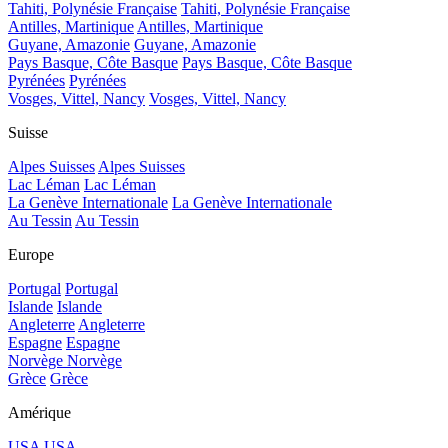
Tahiti, Polynésie Française
Tahiti, Polynésie Française
Antilles, Martinique
Antilles, Martinique
Guyane, Amazonie
Guyane, Amazonie
Pays Basque, Côte Basque
Pays Basque, Côte Basque
Pyrénées
Pyrénées
Vosges, Vittel, Nancy
Vosges, Vittel, Nancy
Suisse
Alpes Suisses
Alpes Suisses
Lac Léman
Lac Léman
La Genève Internationale
La Genève Internationale
Au Tessin
Au Tessin
Europe
Portugal
Portugal
Islande
Islande
Angleterre
Angleterre
Espagne
Espagne
Norvège
Norvège
Grèce
Grèce
Amérique
USA
USA