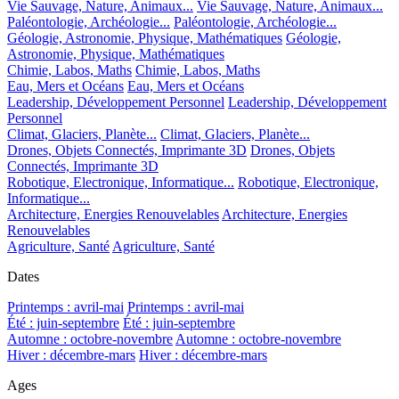
Vie Sauvage, Nature, Animaux...
Vie Sauvage, Nature, Animaux...
Paléontologie, Archéologie...
Paléontologie, Archéologie...
Géologie, Astronomie, Physique, Mathématiques
Géologie,
Astronomie, Physique, Mathématiques
Chimie, Labos, Maths
Chimie, Labos, Maths
Eau, Mers et Océans
Eau, Mers et Océans
Leadership, Développement Personnel
Leadership, Développement
Personnel
Climat, Glaciers, Planète...
Climat, Glaciers, Planète...
Drones, Objets Connectés, Imprimante 3D
Drones, Objets
Connectés, Imprimante 3D
Robotique, Electronique, Informatique...
Robotique, Electronique,
Informatique...
Architecture, Energies Renouvelables
Architecture, Energies
Renouvelables
Agriculture, Santé
Agriculture, Santé
Dates
Printemps : avril-mai
Printemps : avril-mai
Été : juin-septembre
Été : juin-septembre
Automne : octobre-novembre
Automne : octobre-novembre
Hiver : décembre-mars
Hiver : décembre-mars
Ages