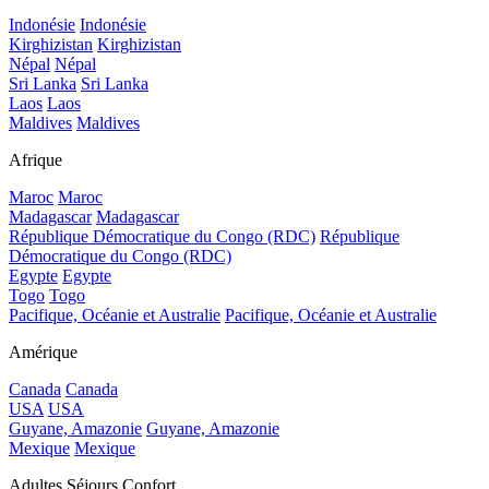
Indonésie
Indonésie
Kirghizistan
Kirghizistan
Népal
Népal
Sri Lanka
Sri Lanka
Laos
Laos
Maldives
Maldives
Afrique
Maroc
Maroc
Madagascar
Madagascar
République Démocratique du Congo (RDC)
République
Démocratique du Congo (RDC)
Egypte
Egypte
Togo
Togo
Pacifique, Océanie et Australie
Pacifique, Océanie et Australie
Amérique
Canada
Canada
USA
USA
Guyane, Amazonie
Guyane, Amazonie
Mexique
Mexique
Adultes Séjours Confort