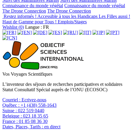
Suivi des Mammifères Marins
Suivi des Mammifères Marins
Connaissance du monde végétal
Connaissance du monde végétal
The Drone Connection
The Drone Connection
Restez informés !
Accessible à tous les Handicaps
Les Filles aussi !
Haut de Gamme pour Tous !
Emplois/Stages
Wishlist (
0
)
Langue : FR
Vos Voyages Scientifiques
L’inventeur des séjours de recherches participatives et solidaires
Statut Consultatif Spécial auprès de l’ONU (ECOSOC)
Courriel :
Ecrivez-nous
Québec :
+1 (438) 558-1643
Suisse :
022 519 0440
Belgique :
023 18 35 65
France :
01 85 08 36 30
Dates, Places, Tarifs :
en direct