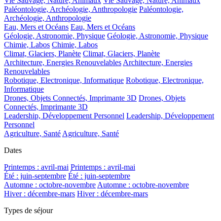
Vie Sauvage, Nature, Animaux
Vie Sauvage, Nature, Animaux
Paléontologie, Archéologie, Anthropologie
Paléontologie,
Archéologie, Anthropologie
Eau, Mers et Océans
Eau, Mers et Océans
Géologie, Astronomie, Physique
Géologie, Astronomie, Physique
Chimie, Labos
Chimie, Labos
Climat, Glaciers, Planète
Climat, Glaciers, Planète
Architecture, Energies Renouvelables
Architecture, Energies
Renouvelables
Robotique, Electronique, Informatique
Robotique, Electronique,
Informatique
Drones, Objets Connectés, Imprimante 3D
Drones, Objets
Connectés, Imprimante 3D
Leadership, Développement Personnel
Leadership, Développement
Personnel
Agriculture, Santé
Agriculture, Santé
Dates
Printemps : avril-mai
Printemps : avril-mai
Été : juin-septembre
Été : juin-septembre
Automne : octobre-novembre
Automne : octobre-novembre
Hiver : décembre-mars
Hiver : décembre-mars
Types de séjour