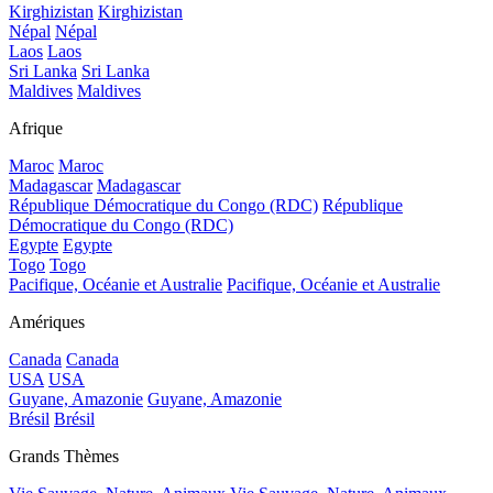
Kirghizistan
Kirghizistan
Népal
Népal
Laos
Laos
Sri Lanka
Sri Lanka
Maldives
Maldives
Afrique
Maroc
Maroc
Madagascar
Madagascar
République Démocratique du Congo (RDC)
République
Démocratique du Congo (RDC)
Egypte
Egypte
Togo
Togo
Pacifique, Océanie et Australie
Pacifique, Océanie et Australie
Amériques
Canada
Canada
USA
USA
Guyane, Amazonie
Guyane, Amazonie
Brésil
Brésil
Grands Thèmes