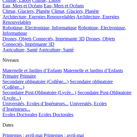
Chimie, Labos
Chimie, Labos
Eau, Mers et Océans
Eau, Mers et Océans
Climat, Glaciers, Planète
Climat, Glaciers, Planète
Architecture, Energies Renouvelables
Architecture, Energies
Renouvelables
Robotique, Electronique, Informatique
Robotique, Electronique,
Informatique
Drones, Objets Connectés, Imprimante 3D
Drones, Objets
Connectés, Imprimante 3D
Agriculture, Santé
Agriculture, Santé
Niveaux
Maternelle et Jardins d’Enfants
Maternelle et Jardins d’Enfants
Primaire
Primaire
Secondaire obligatoire (Collège...)
Secondaire obligatoire
(Collège...)
Secondaire Post-Obligatoire (Lycée...)
Secondaire Post-Obligatoire
(Lycée...)
Universités, Ecoles d’Ingénieurs...
Universités, Ecoles
d’Ingénieurs...
Ecoles Doctorales
Ecoles Doctorales
Dates
Printemps : avril-mai
Printemps : avril-mai