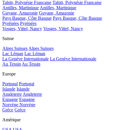
Tahiti, Polynésie Française
Tahiti, Polynésie Française
Antilles, Martinique
Antilles, Martinique
Guyane, Amazonie
Guyane, Amazonie
Pays Basque, Côte Basque
Pays Basque, Côte Basque
Pyrénées
Pyrénées
Vosges, Vittel, Nancy
Vosges, Vittel, Nancy
Suisse
Alpes Suisses
Alpes Suisses
Lac Léman
Lac Léman
La Genève Internationale
La Genève Internationale
Au Tessin
Au Tessin
Europe
Portugal
Portugal
Islande
Islande
Angleterre
Angleterre
Espagne
Espagne
Norvège
Norvège
Grèce
Grèce
Amérique
USA
USA