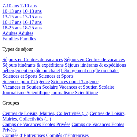
7-10 ans
7-10 ans
10-13 ans
10-13 ans
13-15 ans
13-15 ans
16-17 ans
16-17 ans
18-25 ans
18-25 ans
Adultes
Adultes
Familles
Familles
Types de séjour
Séjours en Centres de vacances
Séjours en Centres de vacances
Séjours itinérants & expéditions
Séjours itinérants & expéditions
hébergement en gîte ou chalet
hébergement en gîte ou chalet
Sciences et Sports
Sciences et Sports
Sciences pour l’Urgence
Sciences pour l’Urgence
Vacances et Soutien Scolaire
Vacances et Soutien Scolaire
Journalisme Scientifique
Journalisme Scientifique
Groupes
Centres de Loisirs, Mairies, Collectivités (...)
Centres de Loisirs,
Mairies, Collectivités (...)
Camps de Vacances Ecoles Privées
Camps de Vacances Ecoles
Privées
Comités d’Entreprises
Comités d’Entreprises