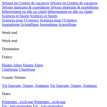
Séjours en Centres de vacances
Séjours en Centres de vacances
Séjours itinérants & expéditions
Séjours itinérants & expéditions
hébergement en gîte ou chalet
hébergement en gîte ou chalet
Sciences et Sports
Sciences et Sports
Sciences pour l’Urgence
Sciences pour l’Urgence
Journalisme Scientifique
Journalisme Scientifique
Week-end
Week-end
Destination
France
Hautes Alpes
Hautes Alpes
Chartreuse
Chartreuse
Grands Thèmes
Vie Sauvage, Nature, Animaux
Vie Sauvage, Nature, Animaux
Dates
Printemps : avril-mai
Printemps : avril-mai
Été : juin-septembre
Été : juin-septembre