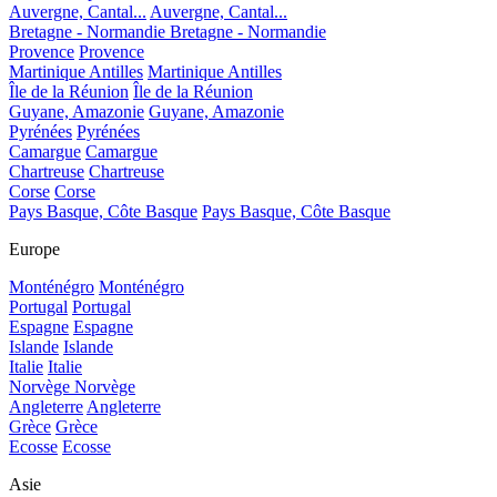
Auvergne, Cantal...
Auvergne, Cantal...
Bretagne - Normandie
Bretagne - Normandie
Provence
Provence
Martinique Antilles
Martinique Antilles
Île de la Réunion
Île de la Réunion
Guyane, Amazonie
Guyane, Amazonie
Pyrénées
Pyrénées
Camargue
Camargue
Chartreuse
Chartreuse
Corse
Corse
Pays Basque, Côte Basque
Pays Basque, Côte Basque
Europe
Monténégro
Monténégro
Portugal
Portugal
Espagne
Espagne
Islande
Islande
Italie
Italie
Norvège
Norvège
Angleterre
Angleterre
Grèce
Grèce
Ecosse
Ecosse
Asie