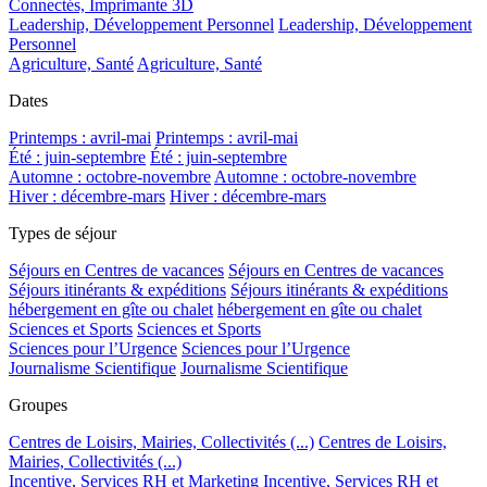
Connectés, Imprimante 3D
Leadership, Développement Personnel
Leadership, Développement
Personnel
Agriculture, Santé
Agriculture, Santé
Dates
Printemps : avril-mai
Printemps : avril-mai
Été : juin-septembre
Été : juin-septembre
Automne : octobre-novembre
Automne : octobre-novembre
Hiver : décembre-mars
Hiver : décembre-mars
Types de séjour
Séjours en Centres de vacances
Séjours en Centres de vacances
Séjours itinérants & expéditions
Séjours itinérants & expéditions
hébergement en gîte ou chalet
hébergement en gîte ou chalet
Sciences et Sports
Sciences et Sports
Sciences pour l’Urgence
Sciences pour l’Urgence
Journalisme Scientifique
Journalisme Scientifique
Groupes
Centres de Loisirs, Mairies, Collectivités (...)
Centres de Loisirs,
Mairies, Collectivités (...)
Incentive, Services RH et Marketing
Incentive, Services RH et