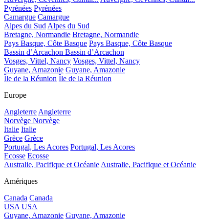
Pyrénées
Pyrénées
Camargue
Camargue
Alpes du Sud
Alpes du Sud
Bretagne, Normandie
Bretagne, Normandie
Pays Basque, Côte Basque
Pays Basque, Côte Basque
Bassin d’Arcachon
Bassin d’Arcachon
Vosges, Vittel, Nancy
Vosges, Vittel, Nancy
Guyane, Amazonie
Guyane, Amazonie
Île de la Réunion
Île de la Réunion
Europe
Angleterre
Angleterre
Norvège
Norvège
Italie
Italie
Grèce
Grèce
Portugal, Les Acores
Portugal, Les Acores
Ecosse
Ecosse
Australie, Pacifique et Océanie
Australie, Pacifique et Océanie
Amériques
Canada
Canada
USA
USA
Guyane, Amazonie
Guyane, Amazonie