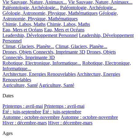
Vie Sauvage, Nature, Animaux...
Vie Sauvage, Nature, Animaux...
Paléontologie, Archéologie...
Paléontologie, Archéologie...
Géologie, Astronomie, Physique, Mathématiques
Géologie,
Astronomie, Physique, Mathématiques
Chimie, Labos, Maths
Chimie, Labos, Maths
Eau, Mers et Océans
Eau, Mers et Océans
Leadership, Développement Personnel
Leadership, Développement
Personnel
Climat, Glaciers, Planète...
Climat, Glaciers, Planète...
Drones, Objets Connectés, Imprimante 3D
Drones, Objets
Connectés, Imprimante 3D
Robotique, Electronique, Informatique...
Robotique, Electronique,
Informatique...
Architecture, Energies Renouvelables
Architecture, Energies
Renouvelables
Agriculture, Santé
Agriculture, Santé
Dates
Printemps : avril-mai
Printemps : avril-mai
Été : juin-septembre
Été : juin-septembre
Automne : octobre-novembre
Automne : octobre-novembre
Hiver : décembre-mars
Hiver : décembre-mars
Ages