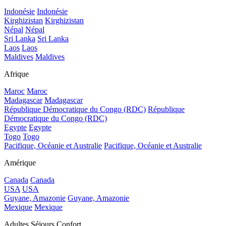
Indonésie
Indonésie
Kirghizistan
Kirghizistan
Népal
Népal
Sri Lanka
Sri Lanka
Laos
Laos
Maldives
Maldives
Afrique
Maroc
Maroc
Madagascar
Madagascar
République Démocratique du Congo (RDC)
République
Démocratique du Congo (RDC)
Egypte
Egypte
Togo
Togo
Pacifique, Océanie et Australie
Pacifique, Océanie et Australie
Amérique
Canada
Canada
USA
USA
Guyane, Amazonie
Guyane, Amazonie
Mexique
Mexique
Adultes Séjours Confort