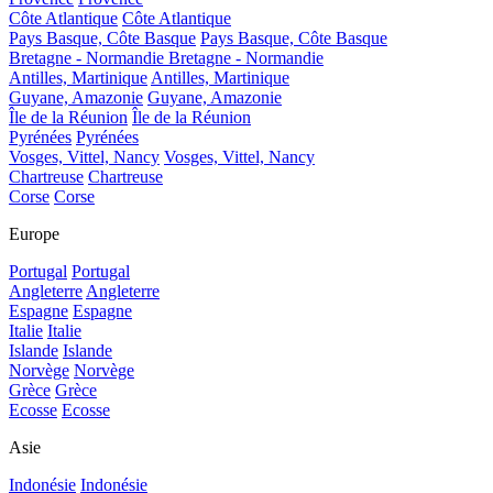
Côte Atlantique
Côte Atlantique
Pays Basque, Côte Basque
Pays Basque, Côte Basque
Bretagne - Normandie
Bretagne - Normandie
Antilles, Martinique
Antilles, Martinique
Guyane, Amazonie
Guyane, Amazonie
Île de la Réunion
Île de la Réunion
Pyrénées
Pyrénées
Vosges, Vittel, Nancy
Vosges, Vittel, Nancy
Chartreuse
Chartreuse
Corse
Corse
Europe
Portugal
Portugal
Angleterre
Angleterre
Espagne
Espagne
Italie
Italie
Islande
Islande
Norvège
Norvège
Grèce
Grèce
Ecosse
Ecosse
Asie
Indonésie
Indonésie