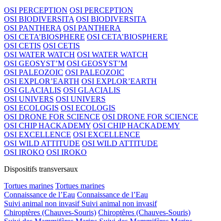
OSI PERCEPTION
OSI PERCEPTION
OSI BIODIVERSITA
OSI BIODIVERSITA
OSI PANTHERA
OSI PANTHERA
OSI CETA’BIOSPHERE
OSI CETA’BIOSPHERE
OSI CETIS
OSI CETIS
OSI WATER WATCH
OSI WATER WATCH
OSI GEOSYST’M
OSI GEOSYST’M
OSI PALEOZOIC
OSI PALEOZOIC
OSI EXPLOR’EARTH
OSI EXPLOR’EARTH
OSI GLACIALIS
OSI GLACIALIS
OSI UNIVERS
OSI UNIVERS
OSI ECOLOGIS
OSI ECOLOGIS
OSI DRONE FOR SCIENCE
OSI DRONE FOR SCIENCE
OSI CHIP HACKADEMY
OSI CHIP HACKADEMY
OSI EXCELLENCE
OSI EXCELLENCE
OSI WILD ATTITUDE
OSI WILD ATTITUDE
OSI IROKO
OSI IROKO
Dispositifs transversaux
Tortues marines
Tortues marines
Connaissance de l’Eau
Connaissance de l’Eau
Suivi animal non invasif
Suivi animal non invasif
Chiroptères (Chauves-Souris)
Chiroptères (Chauves-Souris)