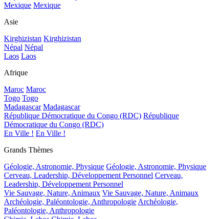
Mexique
Mexique
Asie
Kirghizistan
Kirghizistan
Népal
Népal
Laos
Laos
Afrique
Maroc
Maroc
Togo
Togo
Madagascar
Madagascar
République Démocratique du Congo (RDC)
République
Démocratique du Congo (RDC)
En Ville !
En Ville !
Grands Thèmes
Géologie, Astronomie, Physique
Géologie, Astronomie, Physique
Cerveau, Leadership, Développement Personnel
Cerveau,
Leadership, Développement Personnel
Vie Sauvage, Nature, Animaux
Vie Sauvage, Nature, Animaux
Archéologie, Paléontologie, Anthropologie
Archéologie,
Paléontologie, Anthropologie