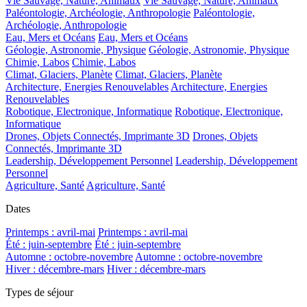
Vie Sauvage, Nature, Animaux
Vie Sauvage, Nature, Animaux
Paléontologie, Archéologie, Anthropologie
Paléontologie,
Archéologie, Anthropologie
Eau, Mers et Océans
Eau, Mers et Océans
Géologie, Astronomie, Physique
Géologie, Astronomie, Physique
Chimie, Labos
Chimie, Labos
Climat, Glaciers, Planète
Climat, Glaciers, Planète
Architecture, Energies Renouvelables
Architecture, Energies
Renouvelables
Robotique, Electronique, Informatique
Robotique, Electronique,
Informatique
Drones, Objets Connectés, Imprimante 3D
Drones, Objets
Connectés, Imprimante 3D
Leadership, Développement Personnel
Leadership, Développement
Personnel
Agriculture, Santé
Agriculture, Santé
Dates
Printemps : avril-mai
Printemps : avril-mai
Été : juin-septembre
Été : juin-septembre
Automne : octobre-novembre
Automne : octobre-novembre
Hiver : décembre-mars
Hiver : décembre-mars
Types de séjour