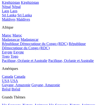
Kirghizistan
Kirghizistan
Népal
Népal
Laos
Laos
Sri Lanka
Sri Lanka
Maldives
Maldives
Afrique
Maroc
Maroc
Madagascar
Madagascar
République Démocratique du Congo (RDC)
République
Démocratique du Congo (RDC)
Egypte
Egypte
Togo
Togo
Pacifique, Océanie et Australie
Pacifique, Océanie et Australie
Amériques
Canada
Canada
USA
USA
Guyane, Amazonie
Guyane, Amazonie
Brésil
Brésil
Grands Thèmes