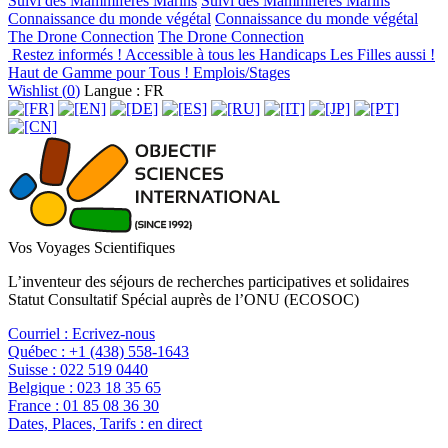
Suivi des Mammifères Marins
Suivi des Mammifères Marins
Connaissance du monde végétal
Connaissance du monde végétal
The Drone Connection
The Drone Connection
Restez informés !
Accessible à tous les Handicaps
Les Filles aussi !
Haut de Gamme pour Tous !
Emplois/Stages
Wishlist (
0
)
Langue : FR
Vos Voyages Scientifiques
L’inventeur des séjours de recherches participatives et solidaires
Statut Consultatif Spécial auprès de l’ONU (ECOSOC)
Courriel :
Ecrivez-nous
Québec :
+1 (438) 558-1643
Suisse :
022 519 0440
Belgique :
023 18 35 65
France :
01 85 08 36 30
Dates, Places, Tarifs :
en direct