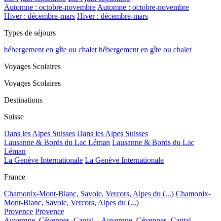
Automne : octobre-novembre
Automne : octobre-novembre
Hiver : décembre-mars
Hiver : décembre-mars
Types de séjours
hébergement en gîte ou chalet
hébergement en gîte ou chalet
Voyages Scolaires
Voyages Scolaires
Destinations
Suisse
Dans les Alpes Suisses
Dans les Alpes Suisses
Lausanne & Bords du Lac Léman
Lausanne & Bords du Lac
Léman
La Genève Internationale
La Genève Internationale
France
Chamonix-Mont-Blanc, Savoie, Vercors, Alpes du (...)
Chamonix-
Mont-Blanc, Savoie, Vercors, Alpes du (...)
Provence
Provence
Auvergne, Cévennes, Cantal...
Auvergne, Cévennes, Cantal...