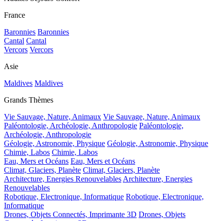
France
Baronnies
Baronnies
Cantal
Cantal
Vercors
Vercors
Asie
Maldives
Maldives
Grands Thèmes
Vie Sauvage, Nature, Animaux
Vie Sauvage, Nature, Animaux
Paléontologie, Archéologie, Anthropologie
Paléontologie,
Archéologie, Anthropologie
Géologie, Astronomie, Physique
Géologie, Astronomie, Physique
Chimie, Labos
Chimie, Labos
Eau, Mers et Océans
Eau, Mers et Océans
Climat, Glaciers, Planète
Climat, Glaciers, Planète
Architecture, Energies Renouvelables
Architecture, Energies
Renouvelables
Robotique, Electronique, Informatique
Robotique, Electronique,
Informatique
Drones, Objets Connectés, Imprimante 3D
Drones, Objets