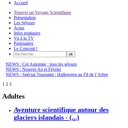
Accueil
Trouver un Voyage Scientifique
Présentation
Les Séjours
Actus
Infos pratiques
Vu à la TV
Partenaires
Le Concept !
NEWS : Cet Automne : tous les séjours
NEWS : Nouvel-An et Février
NEWS : Spécial Toussaint : Halloween au Fil de l’Arbre
1
2
3
Adultes
Aventure scientifique autour des
glaciers islandais - (...)