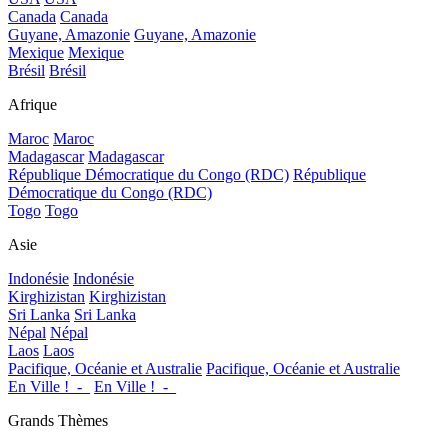
Canada
Canada
Guyane, Amazonie
Guyane, Amazonie
Mexique
Mexique
Brésil
Brésil
Afrique
Maroc
Maroc
Madagascar
Madagascar
République Démocratique du Congo (RDC)
République
Démocratique du Congo (RDC)
Togo
Togo
Asie
Indonésie
Indonésie
Kirghizistan
Kirghizistan
Sri Lanka
Sri Lanka
Népal
Népal
Laos
Laos
Pacifique, Océanie et Australie
Pacifique, Océanie et Australie
En Ville !_-_
En Ville !_-_
Grands Thèmes