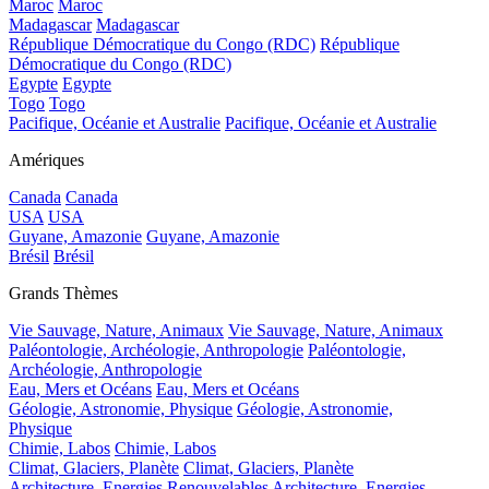
Maroc
Maroc
Madagascar
Madagascar
République Démocratique du Congo (RDC)
République
Démocratique du Congo (RDC)
Egypte
Egypte
Togo
Togo
Pacifique, Océanie et Australie
Pacifique, Océanie et Australie
Amériques
Canada
Canada
USA
USA
Guyane, Amazonie
Guyane, Amazonie
Brésil
Brésil
Grands Thèmes
Vie Sauvage, Nature, Animaux
Vie Sauvage, Nature, Animaux
Paléontologie, Archéologie, Anthropologie
Paléontologie,
Archéologie, Anthropologie
Eau, Mers et Océans
Eau, Mers et Océans
Géologie, Astronomie, Physique
Géologie, Astronomie,
Physique
Chimie, Labos
Chimie, Labos
Climat, Glaciers, Planète
Climat, Glaciers, Planète
Architecture, Energies Renouvelables
Architecture, Energies