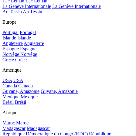
Lac Léman
Lac Léman
La Genève Internationale
La Genève Internationale
Au Tessin
Au Tessin
Europe
Portugal
Portugal
Islande
Islande
Angleterre
Angleterre
Espagne
Espagne
Norvège
Norvège
Grèce
Grèce
Amérique
USA
USA
Canada
Canada
Guyane, Amazonie
Guyane, Amazonie
Mexique
Mexique
Brésil
Brésil
Afrique
Maroc
Maroc
Madagascar
Madagascar
République Démocratique du Congo (RDC)
République