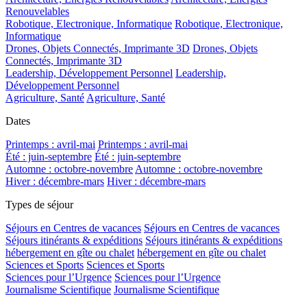
Renouvelables
Robotique, Electronique, Informatique
Robotique, Electronique,
Informatique
Drones, Objets Connectés, Imprimante 3D
Drones, Objets
Connectés, Imprimante 3D
Leadership, Développement Personnel
Leadership,
Développement Personnel
Agriculture, Santé
Agriculture, Santé
Dates
Printemps : avril-mai
Printemps : avril-mai
Été : juin-septembre
Été : juin-septembre
Automne : octobre-novembre
Automne : octobre-novembre
Hiver : décembre-mars
Hiver : décembre-mars
Types de séjour
Séjours en Centres de vacances
Séjours en Centres de vacances
Séjours itinérants & expéditions
Séjours itinérants & expéditions
hébergement en gîte ou chalet
hébergement en gîte ou chalet
Sciences et Sports
Sciences et Sports
Sciences pour l’Urgence
Sciences pour l’Urgence
Journalisme Scientifique
Journalisme Scientifique