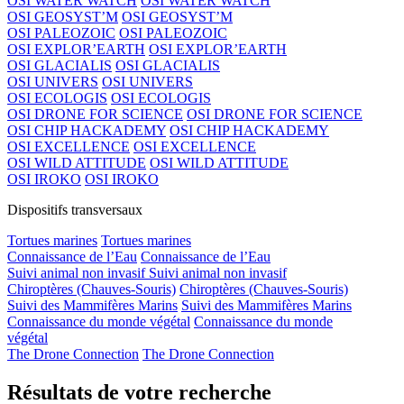
OSI WATER WATCH
OSI WATER WATCH
OSI GEOSYST’M
OSI GEOSYST’M
OSI PALEOZOIC
OSI PALEOZOIC
OSI EXPLOR’EARTH
OSI EXPLOR’EARTH
OSI GLACIALIS
OSI GLACIALIS
OSI UNIVERS
OSI UNIVERS
OSI ECOLOGIS
OSI ECOLOGIS
OSI DRONE FOR SCIENCE
OSI DRONE FOR SCIENCE
OSI CHIP HACKADEMY
OSI CHIP HACKADEMY
OSI EXCELLENCE
OSI EXCELLENCE
OSI WILD ATTITUDE
OSI WILD ATTITUDE
OSI IROKO
OSI IROKO
Dispositifs transversaux
Tortues marines
Tortues marines
Connaissance de l’Eau
Connaissance de l’Eau
Suivi animal non invasif
Suivi animal non invasif
Chiroptères (Chauves-Souris)
Chiroptères (Chauves-Souris)
Suivi des Mammifères Marins
Suivi des Mammifères Marins
Connaissance du monde végétal
Connaissance du monde
végétal
The Drone Connection
The Drone Connection
Résultats de votre recherche