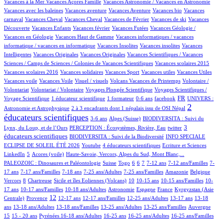
1/964
59/964
1/964
Vacances à la Mer
Vacances Açores Famille
Vacances Astronomie / Vacances en Astronomie
1/964
12/964
1/964
1/964
Vacances avec les baleines
Vacances aventure
Vacances Aventure
Vacances bio
Vacances
107/964
1/964
17/964
1/964
1/964
carnaval
Vacances Cheval
Vacances Cheval
Vacances de Février
Vacances de ski
Vacances
57/964
1/964
2/964
28/964
Découverte
Vacances Enfants
Vacances février
Vacances Futées
Vacances Géologie /
2/964
2/964
Vacances en Géologie
Vacances Haut de Gamme
Vacances informatiques / vacances
1/964
1/964
1/964
informatique / vacances en informatique
Vacances Insolites
Vacances insolites
Vacances
2/964
1/964
13/964
Intelligentes
Vacances Originales
Vacances Originales
Vacances Scientifiques / Vacances
1/964
1/964
Sciences / Camps de Sciences / Colonies de Vacances Scientifiques
Vacances scolaires 2015
1/964
1/964
1/964
1/964
1/964
Vacances scolaires 2016
Vacances solidaires
Vacances Sport
Vacances utiles
Vacances Utiles
1/964
2/964
13/964
1/964
Vacances voile
Vacances Voile
Visuel / visuels
Volcans Vacances de Printemps
Volontaire /
1/964
80/964
12/964
Volontariat
Volontariat / Volontaire
Voyages Plongée Scientifique
Voyages Scientifiques /
130/964
8/964
2/964
10/964
287/964
66/964
FR
Voyage Scientifique
1 éducateur scientifique
1 formateur
0-6 ans
facebook
UNIVERS :
11/964
543/964
2
Astronomie et Astrophysique
2 à 3 encadrants dont 1 népalais issu de OSI Népal
éducateurs scientifiques
12/964
140/964
42/964
3-6 ans
Alpes (Suisse)
BIODIVERSITA : Suivi du
16/964
1/964
290/964
3
Lynx, du Loup, et de l’Ours
PERCEPTION : Écosystèmes, Rivière, Eau
twitter
51/964
39/964
éducateurs scientifiques
BIODIVERSITA : Suivi de la Biodiversité
INFO SPECIALE
1/964
29/964
2/964
1/964
ECLIPSE DE SOLEIL ÉTÉ 2026
Youtube
4 éducateurs scientifiques
Ecriture et Sciences
16/964
4/964
11/964
106/964
LinkedIn
5
Acores (voile)
Haute-Savoie, Vercors, Alpes du Sud, Mont Blanc,...
3/964
5/964
1/964
72/964
103/964
16/964
110/964
4/964
PALEOZOIC : Dinosaures et Paléontologie
Suisse
Togo
6
6
7
7-12 ans
7-12 ans/Familles
7-
29/964
65/964
4/964
9/964
4/964
2/964
2/964
17 ans
7-17 ans/Familles
7-18 ans
7-25 ans/Adultes
7-25 ans/Familles
Amazonie
Belgique
87/964
1/964
13/964
76/964
3/964
4/964
15/964
Vercors
8
Chartreuse
Sicile et îles Eoliennes (Volcans)
10
10-15 ans
10-15 ans/Familles
10-
9/964
4/964
42/964
39/964
7/964
110/964
17 ans
10-17 ans/Familles
10-18 ans/Adultes
Astronomie
Espagne
France
Kyrgyzstan (Asie
203/964
370/964
18/964
3/964
1/964
91/964
11/964
12
Centrale)
Provence
12-17 ans
12-17 ans/Familles
12-25 ans/Adultes
13-17 ans
13-18
84/964
8/964
1/964
11/964
4/964
206/964
ans
13-18 ans/Adultes
13-18 ans/Familles
13-25 ans/Adultes
13-25 ans/Familles
Auvergne
20/964
39/964
120/964
5/964
2/964
1/964
13/964
15
15 - 20 ans
Pyrénées
16-18 ans/Adultes
16-25 ans
16-25 ans/Adultes
16-25 ans/Familles