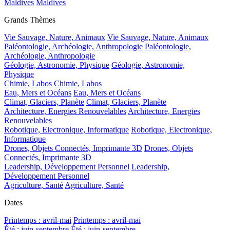
Maldives
Maldives
Grands Thèmes
Vie Sauvage, Nature, Animaux
Vie Sauvage, Nature, Animaux
Paléontologie, Archéologie, Anthropologie
Paléontologie,
Archéologie, Anthropologie
Géologie, Astronomie, Physique
Géologie, Astronomie,
Physique
Chimie, Labos
Chimie, Labos
Eau, Mers et Océans
Eau, Mers et Océans
Climat, Glaciers, Planète
Climat, Glaciers, Planète
Architecture, Energies Renouvelables
Architecture, Energies
Renouvelables
Robotique, Electronique, Informatique
Robotique, Electronique,
Informatique
Drones, Objets Connectés, Imprimante 3D
Drones, Objets
Connectés, Imprimante 3D
Leadership, Développement Personnel
Leadership,
Développement Personnel
Agriculture, Santé
Agriculture, Santé
Dates
Printemps : avril-mai
Printemps : avril-mai
Été : juin-septembre
Été : juin-septembre