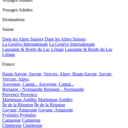
Voyages Adultes
Voyages Adultes
Destinations
Suisse
Dans les Alpes Suisses
Dans les Alpes Suisses
La Genève Internationale
La Genève Internationale
Lausanne & Bords du Lac Léman
Lausanne & Bords du Lac
Léman
France
Haute-Savoie, Savoie, Vercors, Alpes,
Haute-Savoie, Savoie,
Vercors, Alpes,
Auvergne, Cantal...
Auvergne, Cantal...
Bretagne - Normandie
Bretagne - Normandie
Provence
Provence
Martinique Antilles
Martinique Antilles
Île de la Réunion
Île de la Réunion
Guyane, Amazonie
Guyane, Amazonie
Pyrénées
Pyrénées
Camargue
Camargue
Chartreuse
Chartreuse