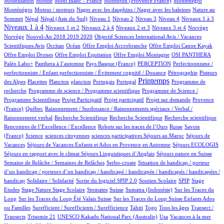
Modélisation
Monde
Mont Blanc - France
Montbrun (Provence France)
Monténégro
2/964
1/964
2/964
Monténégro
Moteur / moteurs
Nager avec les dauphins / Nager avec les baleines
Nature au
17/964
17/964
14/964
15/964
10/964
113/964
126/964
422/964
Sommet
Népal
Népal (Asie du Sud)
Niveau 1
Niveau 2
Niveau 3
Niveau 4
Niveaux 1 à 3
13/964
56/964
14/964
171/964
2/964
2/964
Niveaux 1 à 4
Niveaux 1 et 2
Niveaux 2 à 4
Niveaux 2 et 3
Niveaux 3 et 4
Norvège
14/964
1/964
Norvège
Nouvel-An 2018 2019 2020
Objectif Sciences International Avis / Vacances
8/964
189/964
1/964
1/964
1/964
Scientifiques Avis
Occitan
Océan
Offre Emploi Accrobranche
Offre Emploi Canoe Kayak
1/964
1/964
112/964
106/964
Offre Emploi Drones
Offre Emploi Equitation
Offre Emploi Montagne
OSI PANTHERA
111/964
5/964
48/964
1/964
Paléo Labo+
Panthera à l’automne
Pays Basque (France)
PERCEPTION
Perfectionnisme /
11/964
5/964
perfectionniste / Enfant perfectionniste / Évitement cognitif / Douance
Pétrographie
Pisteurs
3/964
1/964
1/964
15/964
2/964
463/964
1/964
Printemps
des Alpes
Placettes
Plancton
plancton
Portugais
Portugal
Programme de
1/964
2/964
recherche
Programme de science / Programme scientifique
Programme de Science /
1/964
1/964
16/964
85/964
Programme Scientifique
Projet Participatif
Projet participatif
Projet sur demande
Provence
5/964
1/964
(France)
Québec
Raisonnement / Surdouance / Raisonnements spéciaux / Verbal /
1/964
1/964
1/964
2/964
Raisonnement verbal
Recherche Scientifique
Recherche Scientifique
Recherche scientifique
4/964
101/964
4/964
Rencontres de l’Excellence / Excellence
Robots sur les traces de l’Ours
Russe
Savoie
12/964
1/964
1/964
1/964
100/964
(France)
Science
sciences citoyennes
sciences participatives
Séjours au Maroc
Séjours de
77/964
5/964
15/964
Vacances
Séjours de Vacances Enfants et Ados en Provence en Automne
Séjours ECOLOGIS
78/964
9/964
100/964
Séjours en rapport avec le climat
Séjours Linguistiques d’Anglais
Séjours nature en Suisse
13/964
2/964
Semaine de Relâche / Semaines de Relâches
Serbo-croate
Situation de handicap / porteur
d’un handicap / porteurs d’un handicap / handicapé / handicapée / handicapés / handicapées /
2/964
3/964
66/964
3/964
1/964
handicap
Solidaire / Solidarité
Sortie du logiciel SPIP 2.0
Soutien Scolaire
SPIP
Stage
1/964
12/964
1/964
165/964
6/964
2/964
Etudes
Stage Nature
Stage Scolaire
Stomates
Suisse
Sumatra (Indonésie)
Sur les Traces du
7/964
6/964
Loup
Sur les Traces du Loup Été Valais Suisse
Sur les Traces du Loup Suisse Enfants Ados
2/964
50/964
8/964
11/964
100/964
ou Familles
Surefficient / Surefficients / Surefficience
Tahiti
Togo
Tous les âges
Transect /
2/964
1/964
13/964
1/964
1/964
Transects
Trisomie 21
UNESCO Kakadu National Parc (Australie)
Usa
Vacances à la mer