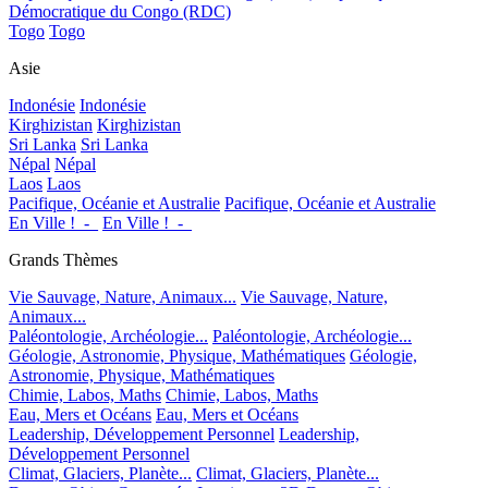
Démocratique du Congo (RDC)
Togo
Togo
Asie
Indonésie
Indonésie
Kirghizistan
Kirghizistan
Sri Lanka
Sri Lanka
Népal
Népal
Laos
Laos
Pacifique, Océanie et Australie
Pacifique, Océanie et Australie
En Ville !_-_
En Ville !_-_
Grands Thèmes
Vie Sauvage, Nature, Animaux...
Vie Sauvage, Nature,
Animaux...
Paléontologie, Archéologie...
Paléontologie, Archéologie...
Géologie, Astronomie, Physique, Mathématiques
Géologie,
Astronomie, Physique, Mathématiques
Chimie, Labos, Maths
Chimie, Labos, Maths
Eau, Mers et Océans
Eau, Mers et Océans
Leadership, Développement Personnel
Leadership,
Développement Personnel
Climat, Glaciers, Planète...
Climat, Glaciers, Planète...