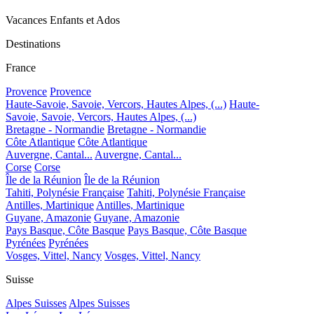
Vacances Enfants et Ados
Destinations
France
Provence
Provence
Haute-Savoie, Savoie, Vercors, Hautes Alpes, (...)
Haute-
Savoie, Savoie, Vercors, Hautes Alpes, (...)
Bretagne - Normandie
Bretagne - Normandie
Côte Atlantique
Côte Atlantique
Auvergne, Cantal...
Auvergne, Cantal...
Corse
Corse
Île de la Réunion
Île de la Réunion
Tahiti, Polynésie Française
Tahiti, Polynésie Française
Antilles, Martinique
Antilles, Martinique
Guyane, Amazonie
Guyane, Amazonie
Pays Basque, Côte Basque
Pays Basque, Côte Basque
Pyrénées
Pyrénées
Vosges, Vittel, Nancy
Vosges, Vittel, Nancy
Suisse
Alpes Suisses
Alpes Suisses