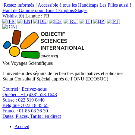
Restez informés !
Accessible à tous les Handicaps
Les Filles aussi !
Haut de Gamme pour Tous !
Emplois/Stages
Wishlist (
0
)
Langue : FR
Vos Voyages Scientifiques
L’inventeur des séjours de recherches participatives et solidaires
Statut Consultatif Spécial auprès de l’ONU (ECOSOC)
Courriel :
Ecrivez-nous
Québec :
+1 (438) 558-1643
Suisse :
022 519 0440
Belgique :
023 18 35 65
France :
01 85 08 36 30
Dates, Places, Tarifs :
en direct
Accueil