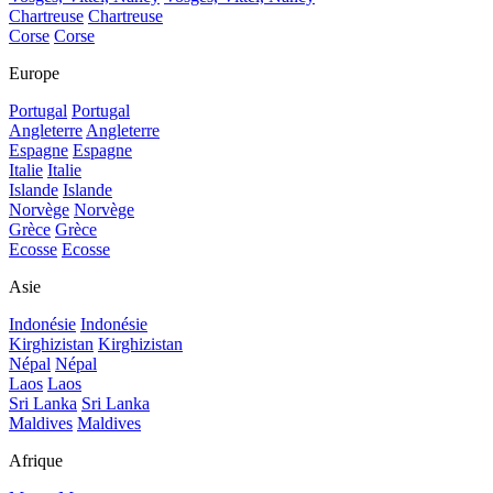
Chartreuse
Chartreuse
Corse
Corse
Europe
Portugal
Portugal
Angleterre
Angleterre
Espagne
Espagne
Italie
Italie
Islande
Islande
Norvège
Norvège
Grèce
Grèce
Ecosse
Ecosse
Asie
Indonésie
Indonésie
Kirghizistan
Kirghizistan
Népal
Népal
Laos
Laos
Sri Lanka
Sri Lanka
Maldives
Maldives
Afrique