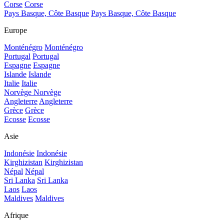
Corse
Corse
Pays Basque, Côte Basque
Pays Basque, Côte Basque
Europe
Monténégro
Monténégro
Portugal
Portugal
Espagne
Espagne
Islande
Islande
Italie
Italie
Norvège
Norvège
Angleterre
Angleterre
Grèce
Grèce
Ecosse
Ecosse
Asie
Indonésie
Indonésie
Kirghizistan
Kirghizistan
Népal
Népal
Sri Lanka
Sri Lanka
Laos
Laos
Maldives
Maldives
Afrique