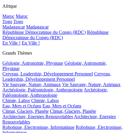
Afrique
Maroc
Maroc
Togo
Togo
Madagascar
Madagascar
République Démocratique du Congo (RDC)
République
Démocratique du Congo (RDC)
En Ville !
En Ville !
Grands Thèmes
Géologie, Astronomie, Physique
Géologie, Astronomie,
Physique
Cerveau, Leadership, Développement Personnel
Cerveau,
Leadership, Développement Personnel
Vie Sauvage, Nature, Animaux
Vie Sauvage, Nature, Animaux
Archéologie, Paléontologie, Anthropologie
Archéologie,
Paléontologie, Anthropologie
Chimie, Labos
Chimie, Labos
Eau, Mers et Océans
Eau, Mers et Océans
Climat, Glaciers, Planète
Climat, Glaciers, Planète
Architecture, Energies Renouvelables
Architecture, Energies
Renouvelables
Robotique, Electronique, Informatique
Robotique, Electronique,
Informatique