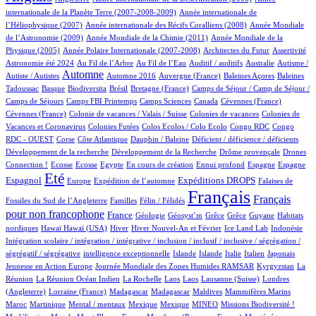
5/964
internationale de la Planète Terre (2007-2008-2009)
Année internationale de
1/964
13/964
l’Héliophysique (2007)
Année internationale des Récifs Coralliens (2008)
Année Mondiale
2/964
17/964
de l’Astronomie (2009)
Année Mondiale de la Chimie (2011)
Année Mondiale de la
5/964
3/964
2/964
58/964
Physique (2005)
Année Polaire Internationale (2007-2008)
Architectes du Futur
Assertivité
23/964
15/964
2/964
1/964
2/964
Astronomie été 2024
Au Fil de l’Arbre
Au Fil de l’Eau
Auditif / auditifs
Australie
Autisme /
450/964
4/964
7/964
1/964
2/964
Automne
Autiste / Autistes
Automne 2016
Auvergne (France)
Baleines Açores
Baleines
1/964
78/964
1/964
14/964
111/964
Tadoussac
Basque
Biodiversita
Brésil
Bretagne (France)
Camps de Séjour / Camp de Séjour /
4/964
14/964
6/964
3/964
2/964
Camps de Séjours
Camps FBI Printemps
Camps Sciences
Canada
Cévennes (France)
1/964
4/964
3/964
Cévennes (France)
Colonie de vacances / Valais / Suisse
Colonies de vacances
Colonies de
2/964
2/964
1/964
2/964
Vacances et Coronavirus
Colonies Futées
Colos Ecolos / Colo Ecolo
Congo RDC
Congo
1/964
20/964
1/964
2/964
1/964
RDC - OUEST
Corse
Côte Atlantique
Dauphin / Baleine
Déficient / déficience / déficients
1/964
2/964
15/964
Développement de la recherche
Développement de la Recherche
Drôme provençale
Drones
1/964
1/964
1/964
14/964
1/964
24/964
15/964
266/964
Connection !
Ecosse
Ecosse
Egypte
En cours de création
Ennui profond
Espagne
Espagne
735/964
12/964
183/964
278/964
5/964
Eté
Espagnol
Expéditions DROPS
Europe
Expédition de l’automne
Falaises de
3/964
100/964
964/964
506/964
Français
Français
Fossiles du Sud de l’Angleterre
Familles
Félin / Félidés
pour non francophone
300/964
40/964
1/964
1/964
1/964
1/964
3/964
France
Géologie
Géosyst’m
Grêce
Grêce
Guyane
Habitats
2/964
2/964
152/964
24/964
9/964
2/964
1/964
nordiques
Hawaï
Hawaï (USA)
Hiver
Hiver Nouvel-An et Février
Ice Land Lab
Indonésie
Intégration scolaire / intégration / intégrative / inclusion / inclusif / inclusive / ségrégation /
1/964
10/964
9/964
11/964
83/964
5/964
2/964
ségrégatif / ségrégative
intelligence exceptionnelle
Islande
Islande
Italie
Italien
Japonais
5/964
101/964
6/964
Jeunesse en Action Europe
Journée Mondiale des Zones Humides RAMSAR
Kyrgyzstan
La
4/964
1/964
1/964
1/964
3/964
63/964
Réunion
La Réunion Océan Indien
La Rochelle
Laos
Laos
Lausanne (Suisse)
Londres
1/964
6/964
6/964
2/964
1/964
9/964
(Angleterre)
Lorraine (France)
Madagascar
Madagascar
Maldives
Mammifères Marins
11/964
2/964
1/964
1/964
35/964
39/964
2/964
Maroc
Martinique
Mental / mentaux
Mexique
Mexique
MINEO
Missions Biodiversité !
3/964
1/964
9/964
13/964
13/964