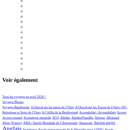
Voir également
107/964
205/964
Tous les voyages en avril 2026 !
158/964
Voyages Photos
4/964
5/964
Voyages Randonnée
A Cheval sur les traces de l’Ours
A Cheval sur les Traces de l’Ours -OU-
4/964
2/964
3/964
1/964
Robotique et Suivi de l’Ours
A l’Affût de la Biodiversité
Accessibilité / Accessibilités
Acores
2/964
100/964
27/964
12/964
2/964
76/964
21/964
Açores routard
Acoustique musicale
ACQ
Adultes
Adultes/Familles
Afrique
Allemand
14/964
5/964
272/964
743/964
Ancien projet
Alpes (France)
AMA / Année Mondiale de l’Astronomie
Amazonie
Anglais
68/964
6/964
14/964
Angleterre
Année internationale de la Désertification (2006)
Année