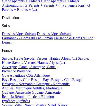
Grands-parents + Enfants
Grands-parents + Enfants
3 générations : G-Parents + Parents + (...)
3 générations : G-
Parents + Parents + (...)
Destinations
Suisse
Dans les Alpes Suisses
Dans les Alpes Suisses
Lausanne & Bords du Lac Léman
Lausanne & Bords du Lac
Léman
France
Savoie, Haute-Savoie, Vercors, Hautes-Alpes, (...)
Savoie,
Haute-Savoie, Vercors, Hautes-Alpes, (...)
Auvergne, Cantal,
Auvergne, Cantal,
Provence
Provence
Côte Atlantique
Côte Atlantique
Pays Basque, Côte Basque
Pays Basque, Côte Basque
Bretagne - Normandie
Bretagne - Normandie
Antilles, Martinique
Antilles, Martinique
Guyane, Amazonie
Guyane, Amazonie
Île de la Réunion
Île de la Réunion
Pyrénées
Pyrénées
Vosges, Vittel, Nancy
Vosges, Vittel, Nancy