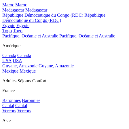
Maroc
Maroc
Madagascar
Madagascar
République Démocratique du Congo (RDC)
République
Démocratique du Congo (RDC)
Egypte
Egypte
Togo
Togo
Pacifique, Océanie et Australie
Pacifique, Océanie et Australie
Amérique
Canada
Canada
USA
USA
Guyane, Amazonie
Guyane, Amazonie
Mexique
Mexique
Adultes Séjours Confort
France
Baronnies
Baronnies
Cantal
Cantal
Vercors
Vercors
Asie