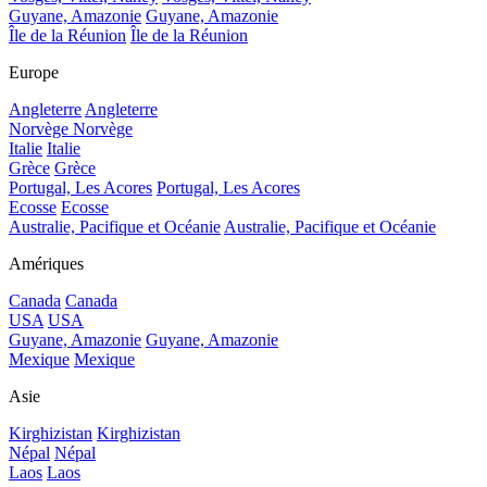
Guyane, Amazonie
Guyane, Amazonie
Île de la Réunion
Île de la Réunion
Europe
Angleterre
Angleterre
Norvège
Norvège
Italie
Italie
Grèce
Grèce
Portugal, Les Acores
Portugal, Les Acores
Ecosse
Ecosse
Australie, Pacifique et Océanie
Australie, Pacifique et Océanie
Amériques
Canada
Canada
USA
USA
Guyane, Amazonie
Guyane, Amazonie
Mexique
Mexique
Asie
Kirghizistan
Kirghizistan
Népal
Népal
Laos
Laos