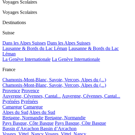
Voyages Scolaires
Voyages Scolaires
Destinations
Suisse
Dans les Alpes Suisses
Dans les Alpes Suisses
Lausanne & Bords du Lac Léman
Lausanne & Bords du Lac
Léman
La Genève Internationale
La Genève Internationale
France
Chamonix-Mont-Blanc, Savoie, Vercors, Alpes du (...)
Chamonix-Mont-Blanc, Savoie, Vercors, Alpes du (...)
Provence
Provence
Auvergne, Cévennes, Cantal...
Auvergne, Cévennes, Cantal...
Pyrénées
Pyrénées
Camargue
Camargue
Alpes du Sud
Alpes du Sud
Bretagne, Normandie
Bretagne, Normandie
Pays Basque, Côte Basque
Pays Basque, Côte Basque
Bassin d’Arcachon
Bassin d’Arcachon
Vosges, Vittel, Nancy
Vosges, Vittel, Nancy