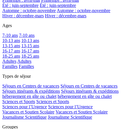
Printemps : avril-mai
Printemps : avril-mai
Été : juin-septembre
Été : juin-septembre
Automne : octobre-novembre
Automne : octobre-novembre
Hiver : décembre-mars
Hiver : décembre-mars
Ages
7-10 ans
7-10 ans
10-13 ans
10-13 ans
13-15 ans
13-15 ans
16-17 ans
16-17 ans
18-25 ans
18-25 ans
Adultes
Adultes
Familles
Familles
Types de séjour
Séjours en Centres de vacances
Séjours en Centres de vacances
Séjours itinérants & expéditions
Séjours itinérants & expéditions
hébergement en gîte ou chalet
hébergement en gîte ou chalet
Sciences et Sports
Sciences et Sports
Sciences pour l’Urgence
Sciences pour l’Urgence
Vacances et Soutien Scolaire
Vacances et Soutien Scolaire
Journalisme Scientifique
Journalisme Scientifique
Groupes