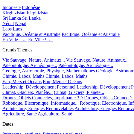
Indonésie
Indonésie
Kirghizistan
Kirghizistan
Sri Lanka
Sri Lanka
Népal
Népal
Laos
Laos
Pacifique, Océanie et Australie
Pacifique, Océanie et Australie
En Ville !_-_
En Ville !_-_
Grands Thèmes
Vie Sauvage, Nature, Animaux...
Vie Sauvage, Nature, Animaux...
Paléontologie, Archéologie...
Paléontologie, Archéologie...
Géologie, Astronomie, Physique, Mathématiques
Géologie, Astronom
Chimie, Labos, Maths
Chimie, Labos, Maths
Eau, Mers et Océans
Eau, Mers et Océans
Leadership, Développement Personnel
Leadership, Développement P
Climat, Glaciers, Planète...
Climat, Glaciers, Planète...
Drones, Objets Connectés, Imprimante 3D
Drones, Objets Connectés
Robotique, Electronique, Informatique...
Robotique, Electronique, Inf
Architecture, Energies Renouvelables
Architecture, Energies Renouve
Agriculture, Santé
Agriculture, Santé
Dates