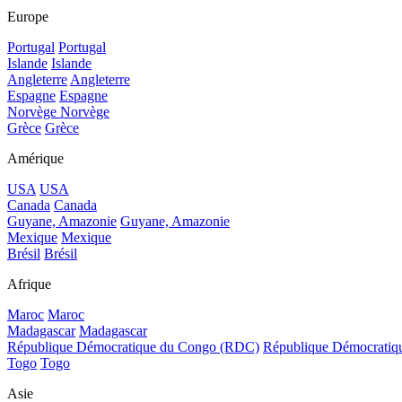
Europe
Portugal
Portugal
Islande
Islande
Angleterre
Angleterre
Espagne
Espagne
Norvège
Norvège
Grèce
Grèce
Amérique
USA
USA
Canada
Canada
Guyane, Amazonie
Guyane, Amazonie
Mexique
Mexique
Brésil
Brésil
Afrique
Maroc
Maroc
Madagascar
Madagascar
République Démocratique du Congo (RDC)
République Démocrati
Togo
Togo
Asie