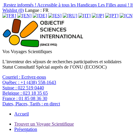
Restez informés !
Accessible à tous les Handicaps
Les Filles aussi !
H
Wishlist (
0
)
Langue : FR
Vos Voyages Scientifiques
L’inventeur des séjours de recherches participatives et solidaires
Statut Consultatif Spécial auprès de l’ONU (ECOSOC)
Courriel :
Ecrivez-nous
Québec :
+1 (438) 558-1643
Suisse :
022 519 0440
Belgique :
023 18 35 65
France :
01 85 08 36 30
Dates, Places, Tarifs :
en direct
Accueil
Trouver un Voyage Scientifique
Présentation